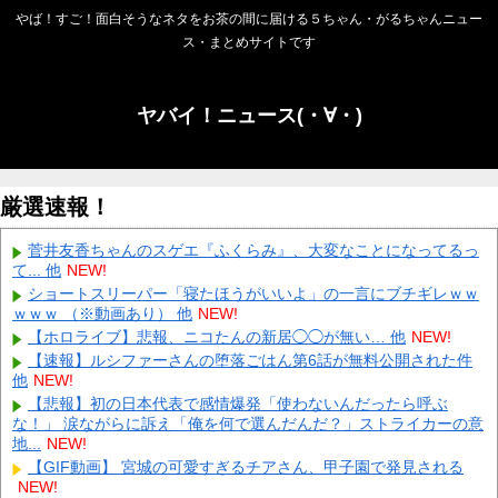
やば！すご！面白そうなネタをお茶の間に届ける５ちゃん・がるちゃんニュー
ス・まとめサイトです
ヤバイ！ニュース(・∀・)
厳選速報！
菅井友香ちゃんのスゲエ『ふくらみ』、大変なことになってるっ
て... 他
NEW!
ショートスリーパー「寝たほうがいいよ」の一言にブチギレｗｗ
ｗｗｗ （※動画あり） 他
NEW!
【ホロライブ】悲報、ニコたんの新居◯◯が無い… 他
NEW!
【速報】ルシファーさんの堕落ごはん第6話が無料公開された件
他
NEW!
【悲報】初の日本代表で感情爆発「使わないんだったら呼ぶ
な！」 涙ながらに訴え「俺を何で選んだんだ？」ストライカーの意
地...
NEW!
【GIF動画】 宮城の可愛すぎるチアさん、甲子園で発見される
NEW!