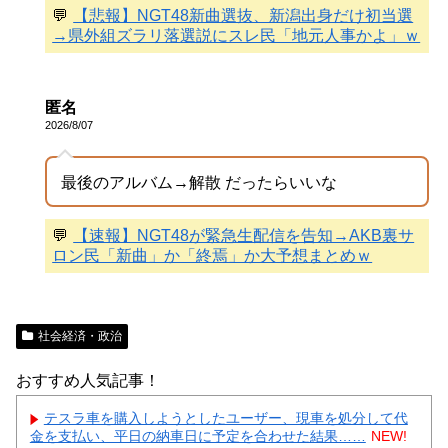
💬
【悲報】NGT48新曲選抜、新潟出身だけ初当選
→県外組ズラリ落選説にスレ民「地元人事かよ」ｗ
匿名
2026/8/07
最後のアルバム→解散 だったらいいな
💬
【速報】NGT48が緊急生配信を告知→AKB裏サ
ロン民「新曲」か「終焉」か大予想まとめｗ
社会経済・政治
おすすめ人気記事！
テスラ車を購入しようとしたユーザー、現車を処分して代
金を支払い、平日の納車日に予定を合わせた結果……
NEW!