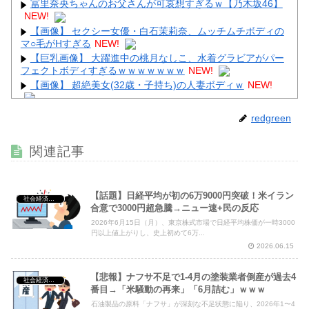
冨里奈央ちゃんのお父さんが可哀想すぎるｗ【乃木坂46】
NEW!
【画像】 セクシー女優・白石茉莉奈、ムッチムチボディの
マ○毛がHすぎる
NEW!
【巨乳画像】 大躍進中の桃月なしこ、水着グラビアがパー
フェクトボディすぎるｗｗｗｗｗｗｗ
NEW!
【画像】 超絶美女(32歳・子持ち)の人妻ボディｗ
NEW!
【最新画像】 田中みな実(39)の乳房、めちゃくちゃデカく
redgreen
なってるやんけ！
NEW!
【画像】 こういうお○ぱいが至高だよなｗｗｗ
NEW!
関連記事
【話題】日経平均が初の6万9000円突破！米イラン
社会経済・政治
合意で3000円超急騰→ニュー速+民の反応
Powered by livedoor 相互RSS
2026年6月15日（月）、東京株式市場で日経平均株価が一時3000
円以上値上がりし、史上初めて6万...
2026.06.15
【悲報】ナフサ不足で1-4月の塗装業者倒産が過去4
社会経済・政治
番目→「米騒動の再来」「6月詰む」ｗｗｗ
石油製品の原料「ナフサ」が深刻な不足状態に陥り、2026年1〜4