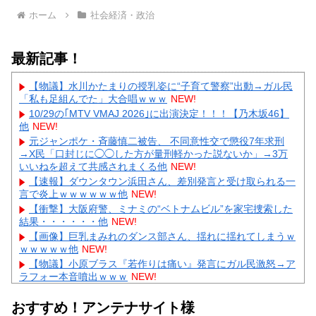
ホーム
社会経済・政治
最新記事！
【物議】水川かたまりの授乳姿に“子育て警察”出動→ガル民
「私も足組んでた」大合唱ｗｗｗ
NEW!
10/29の｢MTV VMAJ 2026｣に出演決定！！！【乃木坂46】
他
NEW!
元ジャンポケ・斉藤慎二被告、 不同意性交で懲役7年求刑
→X民「口封じに◯◯した方が量刑軽かった説ないか」→3万
いいねを超えて共感されまくる他
NEW!
【速報】ダウンタウン浜田さん、差別発言と受け取られる一
言で炎上ｗｗｗｗｗｗ他
NEW!
【衝撃】大阪府警、ミナミの“ベトナムビル”を家宅捜索した
結果・・・・・・他
NEW!
【画像】巨乳まみれのダンス部さん、揺れに揺れてしまうｗ
ｗｗｗｗｗ他
NEW!
【物議】小原ブラス『若作りは痛い』発言にガル民激怒→ア
ラフォー本音噴出ｗｗｗ
NEW!
【物議】長瀬智也の“スネハラ”謝罪ネタにガル民総ツッコミ
→まさかのオチにｗｗｗ
NEW!
おすすめ！アンテナサイト様