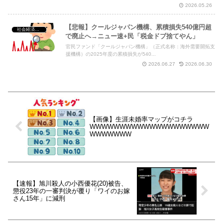
2026.05.26
【悲報】クールジャパン機構、累積損失540億円超
社会経済・政治
で廃止へ→ニュー速+民「税金ドブ捨てやん」
官民ファンド「クールジャパン機構」（正式名称：海外需要開拓支
援機構）の2025年度の累積損失が540...
2026.06.27
2026.06.30
【画像】生涯未婚率マップがコチラ
WWWWWWWWWWWWWWWWWWWW
WWWWWWW
【速報】旭川殺人の小西優花(20)被告、
懲役23年の一審判決が覆り「ワイのお嫁
さん15年」に減刑