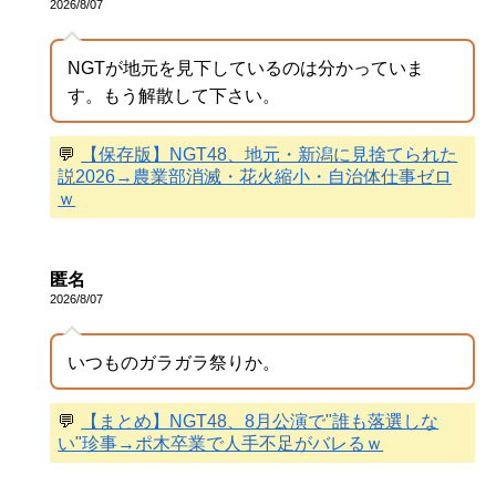
2026/8/07
NGTが地元を見下しているのは分かっていま
す。もう解散して下さい。
💬
【保存版】NGT48、地元・新潟に見捨てられた
説2026→農業部消滅・花火縮小・自治体仕事ゼロ
ｗ
匿名
2026/8/07
いつものガラガラ祭りか。
💬
【まとめ】NGT48、8月公演で"誰も落選しな
い"珍事→ポ木卒業で人手不足がバレるｗ