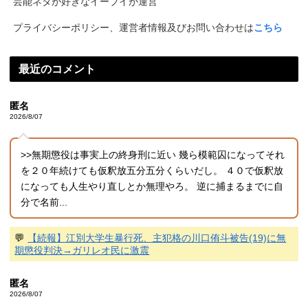
芸能ネタが好きなイーブイが運営
プライバシーポリシー、運営者情報及びお問い合わせは
こちら
最近のコメント
匿名
2026/8/07
>>無期懲役は事実上の終身刑に近い 幾ら模範囚になってそれ
を２０年続けても仮釈放五分五分くらいだし。 ４０で仮釈放
になっても人生やり直しとか無理やろ。 逆に捕まるまでに自
分で名前...
💬
【続報】江別大学生暴行死、主犯格の川口侑斗被告(19)に無
期懲役判決→ガリレオ民に激震
匿名
2026/8/07