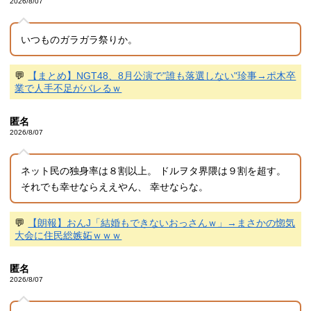
2026/8/07
いつものガラガラ祭りか。
💬
【まとめ】NGT48、8月公演で"誰も落選しない"珍事→ポ木卒
業で人手不足がバレるｗ
匿名
2026/8/07
ネット民の独身率は８割以上。 ドルヲタ界隈は９割を超す。
それでも幸せならええやん、 幸せならな。
💬
【朗報】おんJ「結婚もできないおっさんｗ」→まさかの惚気
大会に住民総嫉妬ｗｗｗ
匿名
2026/8/07