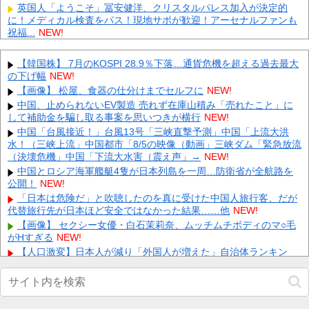
英国人「ようこそ」冨安健洋、クリスタルパレス加入が決定的
に！メディカル検査をパス！現地サポが歓迎！アーセナルファンも
祝福...
NEW!
【朗報】 海邉朱莉、「ビキニデカい動画」が出回る→ミーグリが
売れるｗｗｗｗｗｗ
NEW!
【韓国株】 7月のKOSPI 28.9％下落…通貨危機を超える過去最大
FC東京、ポルトガル2部ペナフィエルに期限付き移籍していたMF
の下げ幅
NEW!
安斎颯馬の復帰を発表 「自分にできることを精一杯頑張りま
【画像】 松屋、食器の仕分けまでセルフに
NEW!
す...
NEW!
中国、止められないEV製造 売れず在庫山積み「売れたこと」に
英BBC：アストンマーチン内部の分析ではホンダPUはメルセデス
して補助金を騙し取る事案を思いつきが横行
NEW!
からラップ1.5秒遅れらしい
NEW!
中国「台風接近！」台風13号「三峡直撃予測」中国「上流大洪
【衝撃】 大阪府警、ミナミの“ベトナムビル”を家宅捜索した結
水！（三峡上流」中国都市「8/5の映像（動画」三峡ダム「緊急放流
果・・・・・・
NEW!
（決壊危機」中国「下流大水害（震え声」→
NEW!
【悲報】 ワイ「ラーメン一袋だけじゃ足らんわ！二袋作った
中国とロシア海軍艦艇4隻が日本列島を一周…防衛省が全航路を
ろ！」→結果ｗｗｗ
NEW!
公開！
NEW!
【最新画像】 GLAY・TERU＆パフィー亜美、レアな夫婦ショッ
「日本は危険だ」と吹聴したのを真に受けた中国人旅行客、だが
トを公開してしまう！
NEW!
代替旅行先が日本ほど安全ではなかった結果……他
NEW!
【極旨牛鉄板】 吉野家のステーキ定食1500円、ガチで美味そう
【画像】 セクシー女優・白石茉莉奈、ムッチムチボディのマ○毛
ｗｗｗ
NEW!
がHすぎる
NEW!
【復讐】 絶対に「植えてはいけない植物」を小学校に植えた→20
【人口激変】日本人が減り「外国人が増えた」自治体ランキン
年経って見に行くと…「！？」衝撃の光景が・・・
NEW!
グ、1位大阪市 2位横浜市 3位名古屋市 4位京都市 5位川口市 日本
人の不安高まる他
NEW!
Powered by livedoor 相互RSS
【巨乳画像】 大躍進中の桃月なしこ、水着グラビアがパーフェク
トボディすぎるｗｗｗｗｗｗｗ
NEW!