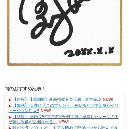
旬のおすすめ記事！
【速報】【北朝鮮】最高指導者金正恩、死亡確認
NEW!
【動画】 天井に「このプリント」を貼るだけで部屋がイリ
ュージョンにｗ!!
NEW!
【話題】 河内長野市で警官が包丁男に発砲したシーンのモ
ザ無し映像が公開される。
NEW!
彼がベランダにいた。ドアを閉めて部屋の中から呼んでみ