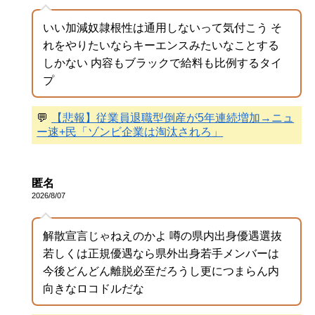
いい加減奴隷根性は通用しないって気付こう そ
れをやりたいならキーエンスみたいなことする
しかない 内容もブラックで給料も比例するタイ
プ
💬
【悲報】従業員退職型倒産が5年連続増加→ニュ
ー速+民「ゾンビ企業は淘汰されろ」
匿名
2026/8/07
解散宣言じゃねえのかよ 噂の県内出身優遇選抜
若しくは正規優遇なら県外出身若手メンバーは
今後どんどん離脱必至だろうし更につまらん内
向きなロコドルだな