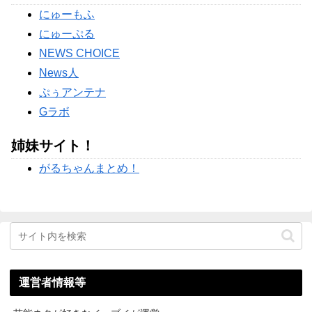
【完全まとめ】親の介護と老後の不安｜ガル民のリアル体験
にゅーもふ
談を総整理
【物議】元TBSアナ山本里菜が離婚報告→”宝物”発言にガル
にゅーぷる
民総ツッコミｗｗｗ
NEWS CHOICE
Powered by livedoor 相互RSS
News人
ぷぅアンテナ
Gラボ
姉妹サイト！
がるちゃんまとめ！
運営者情報等