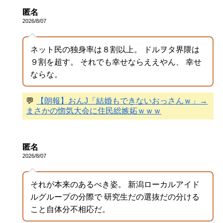
匿名
2026/8/07
ネット民の独身率は８割以上。 ドルヲタ界隈は
９割を超す。 それでも幸せならええやん、 幸せ
ならな。
💬
【朗報】おんJ「結婚もできないおっさんｗ」→
まさかの惚気大会に住民総嫉妬ｗｗｗ
匿名
2026/8/07
それが本来のあるべき姿。 新潟ローカルアイド
ルグループの分際で 研究生だの選抜だの分ける
こと自体分不相応だ。