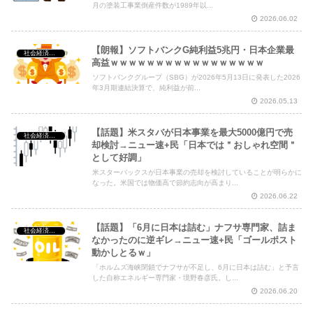
月の塗装工事業倒産件数が1989年以...
2026.06.02
【朗報】ソフトバンクG純利益5兆円・日本企業最
社会経済・政治
高益ｗｗｗｗｗｗｗｗｗｗｗｗｗｗｗｗｗ
ソフトバンクグループ（SBG）が2026年5月13日に発表した2026
年3月期連結決算で、純利益が前...
2026.05.13
【話題】米スタバが日本事業を最大5000億円で売
社会経済・政治
却検討→ニュー速+民「日本では＂おしゃれ空間＂
として好調」
米スターバックスが日本事業の売却を検討していることが明らかに
なった。米国では物価高で節約志向が高まり...
2026.06.22
【話題】「6月に日本は詰む」ナフサ専門家、詰ま
社会経済・政治
なかったのに逆ギレ→ニュー速+民「ゴールポスト
動かしとるｗ」
「ホルムズ海峡閉鎖でナフサが不足し、6月に日本は詰む」と予言
した自称エネルギー専門家・境野春彦氏。し...
2026.06.20