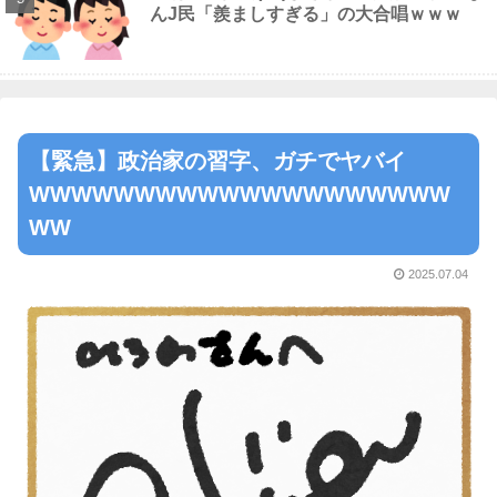
んJ民「羨ましすぎる」の大合唱ｗｗｗ
【緊急】政治家の習字、ガチでヤバイ
WWWWWWWWWWWWWWWWWWWW
WW
2025.07.04