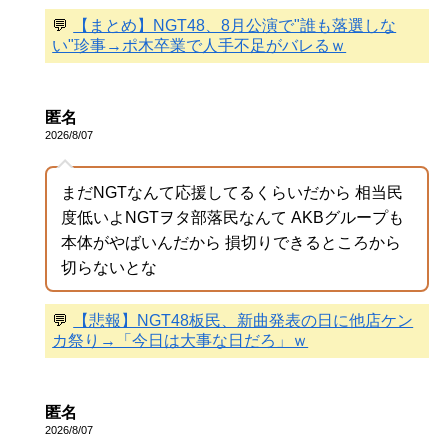
💬
【まとめ】NGT48、8月公演で"誰も落選しな
い"珍事→ポ木卒業で人手不足がバレるｗ
匿名
2026/8/07
まだNGTなんて応援してるくらいだから 相当民
度低いよNGTヲタ部落民なんて AKBグループも
本体がやばいんだから 損切りできるところから
切らないとな
💬
【悲報】NGT48板民、新曲発表の日に他店ケン
カ祭り→「今日は大事な日だろ」ｗ
匿名
2026/8/07