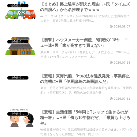
【まとめ】路上駐車が消えた理由→+民「タイムズ
社会経済・政治
の自演乙」から名推理までｗｗｗ
🚗 パーク24（タイムズ）が2026年8月4日に発表した意識調査に
よると、直近2年間に路上駐車を経験...
2026.08.07
【衝撃】ハウスメーカー倒産、9割増の118件→ニ
社会経済・政治
ュー速+民「家が高すぎて買えない」
東京商工リサーチが7月17日発表したデータによると、2026年上
半期（1〜6月）のハウスメーカー（木...
2026.07.18
【悲報】東海汽船、3つの法令違反発覚→事業停止
社会経済・政治
の危機に+民「伊豆諸島の島民詰んだ」
東京・竹芝と伊豆諸島の各島を結ぶ定期旅客船を運航する「東海汽
船」（東京都港区）で、複数の法令違反が発...
2026.07.31
【悲報】生活保護「5年同じTシャツで生きるのが
社会経済・政治
精一杯」→+民「俺も10年物だぞ」「最賃も上げろ
や」
物価高騰が続く中、生活保護基準はほぼ据え置きのまま。パワハラ
で働けなくなった男性は「5年間、同じTシ...