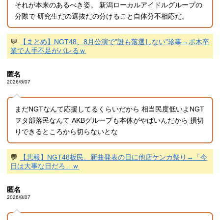
それが本来のあるべき姿。 新潟ローカルアイドルグループの
分際で 研究生だの選抜だの分けること自体分不相応だ。
💬
【まとめ】NGT48、8月公演で"誰も落選しない"珍事→ポ木卒
業で人手不足がバレるｗ
匿名
2026/8/07
まだNGTなんて応援してるくらいだから 相当民度低いよNGT
ヲタ部落民なんて AKBグループも本体がやばいんだから 損切
りできるところから切らないとな
💬
【悲報】NGT48板民、新曲発表の日に他店ケンカ祭り→「今
日は大事な日だろ」ｗ
匿名
2026/8/07