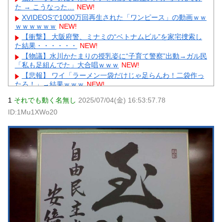
た → こうなった…
NEW!
XVIDEOSで1000万回再生された「ワンピース」の動画ｗｗ
ｗｗｗｗｗｗ
NEW!
【衝撃】 大阪府警、ミナミの“ベトナムビル”を家宅捜索し
た結果・・・・・・
NEW!
【物議】水川かたまりの授乳姿に“子育て警察”出動→ガル民
「私も足組んでた」大合唱ｗｗｗ
NEW!
【悲報】 ワイ「ラーメン一袋だけじゃ足らんわ！二袋作っ
たろ！」→結果ｗｗｗ
NEW!
【最新画像】 GLAY・TERU＆パフィー亜美、レアな夫婦シ
1
それでも動く名無し
2025/07/04(金) 16:53:57.78
ョットを公開してしまう！
NEW!
ID:1Mu1XWo20
【極旨牛鉄板】 吉野家のステーキ定食1500円、ガチで美味
そうｗｗｗ
NEW!
【復讐】 絶対に「植えてはいけない植物」を小学校に植え
た→20年経って見に行くと…「！？」衝撃の光景が・・・
NEW!
【物議】小原ブラス『若作りは痛い』発言にガル民激怒→
アラフォー本音噴出ｗｗｗ
NEW!
元AKB社長、22億円申告漏れ 乃木坂46運営会社の株式を
パチンコ京楽産業に譲渡【ノース・リバー】【窪田康志】
元AKB社長、22億円申告漏れ 乃木坂46運営会社の株式を
パチンコ京楽産業に譲渡【ノース・リバー】【窪田康志】