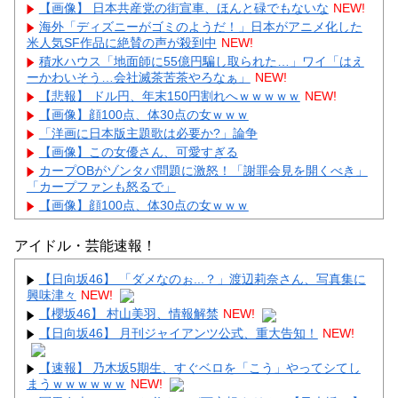
【画像】 日本共産党の街宣車、ほんと碌でもないな
NEW!
海外「ディズニーがゴミのようだ！」日本がアニメ化した
米人気SF作品に絶賛の声が殺到中
NEW!
積水ハウス「地面師に55億円騙し取られた…」ワイ「はえ
ーかわいそう…会社滅茶苦茶やろなぁ」
NEW!
【悲報】 ドル円、年末150円割れへｗｗｗｗｗ
NEW!
【画像】顔100点、体30点の女ｗｗｗ
「洋画に日本版主題歌は必要か?」論争
【画像】この女優さん、可愛すぎる
カープOBがゾンタバ問題に激怒！「謝罪会見を開くべき」
「カープファンも怒るで」
【画像】顔100点、体30点の女ｗｗｗ
アイドル・芸能速報！
【日向坂46】 「ダメなのぉ...？」渡辺莉奈さん、写真集に
興味津々
NEW!
Powered by livedoor 相互RSS
【櫻坂46】 村山美羽、情報解禁
NEW!
【日向坂46】 月刊ジャイアンツ公式、重大告知！
NEW!
【速報】 乃木坂5期生、すぐベロを「こう」やってシてし
まうｗｗｗｗｗｗ
NEW!