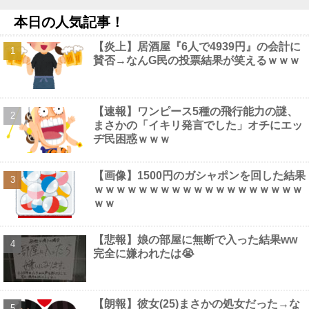
【衝撃】「オーバーロード」という絵師さんの力で硬派ファンタ
本日の人気記事！
ジーと誤解させ人気が出たなろう作品ｗｗｗｗｗｗｗｗｗｗ他
NEW!
【炎上】居酒屋『6人で4939円』の会計に
【画像】 超絶美女(32歳・子持ち)の人妻ボディｗ
NEW!
賛否→なんG民の投票結果が笑えるｗｗｗ
【悲報】イチロー「怪我さえなければ、とかは雑魚の言い訳」他
NEW!
【最新画像】 田中みな実(39)の乳房、めちゃくちゃデカくなって
るやんけ！
NEW!
【速報】ワンピース5種の飛行能力の謎、
【コトブキヤ出荷情報】「フレームアーティスト 雪ミク」「創彩
まさかの「イキリ発言でした」オチにエッ
少女庭園 早乙女 瑠衣【桃桜高校・競泳水着】」プラモデルほか
ヂ民困惑ｗｗｗ
【発売日決定】他
NEW!
【画像】 こういうお○ぱいが至高だよなｗｗｗ
NEW!
【画像】1500円のガシャポンを回した結果
ｗｗｗｗｗｗｗｗｗｗｗｗｗｗｗｗｗｗｗ
ｗｗ
Powered by livedoor 相互RSS
【悲報】娘の部屋に無断で入った結果ww
完全に嫌われたは😭
【朗報】彼女(25)まさかの処女だった→な