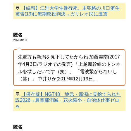
💬
【続報】江別大学生暴行死、主犯格の川口侑斗
被告(19)に無期懲役判決→ガリレオ民に激震
匿名
2026/8/07
先輩方も新潟を見下してたからね 加藤美南(2017
年4月3日/ラジオでの発言) 「上越新幹線のトンネ
ルを壊したいです（笑）」 「電波繋がらないし
（笑）」 中井りか(2017年12月19日...
💬
【保存版】NGT48、地元・新潟に見捨てられた
説2026→農業部消滅・花火縮小・自治体仕事ゼロ
ｗ
匿名