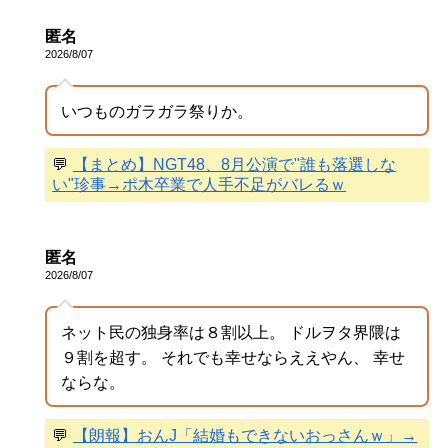
匿名
2026/8/07
いつものガラガラ祭りか。
💬
【まとめ】NGT48、8月公演で"誰も落選しな
い"珍事→ポ木卒業で人手不足がバレるｗ
匿名
2026/8/07
ネット民の独身率は８割以上。 ドルヲタ界隈は
９割を超す。 それでも幸せならええやん、 幸せ
ならな。
💬
【朗報】おんJ「結婚もできないおっさんｗ」→