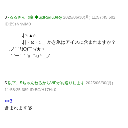
3
-るるさん（略 ◆ujdRu/Iu3/Ry
2025/06/30(月) 11:57:45.582
ID:B9sNNvlM0
.|ヽ▲ﾊ,
,| |・ω・;,＿ かき氷はアイスに含まれますか？
,ノ⌒ﾐ(O)￣~/★ヽ
｀’ー’´｀’u゛-u丶_ノ
5
以下、5ちゃんねるからVIPがお送りします
2025/06/30(月)
11:58:25.689 ID:BC/H17H+0
>>3
含まれます🥺