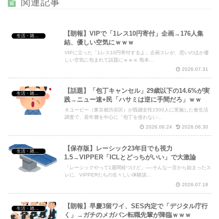
関連記事
【朗報】VIPで「1レス10円寄付」企画→176人集
生活・雑談・恋愛
Powered by livedoor 相互RSS
結、優しい空気にｗｗｗ
VIPに立った「1レス10円寄付するよ」企画スレが、思いのほか優
しい空気に包まれて話題にｗｗｗ 熊本...
2026.07.31
【話題】「包丁キャンセル」29歳以下の14.6%が実
生活・雑談・恋愛
践→ニュー速+民「ハサミは逆に手間だろ」ｗｗ
キユーピー（東京都渋谷区）が既婚女性1500人に実施した食生活
調査で、若年層を中心に「包丁を使わない...
2026.06.24
2026.06.30
【保存版】レーシック23年目でも視力
生活・雑談・恋愛
1.5→VIPPER「ICLとどっちがいい」で大激論
「レーシックやって1週間経つけど」──そんな一言から始まったス
レに、VIPPERたちの生々しい体験談...
2026.07.18
【朗報】早慶3留ワイ、SES内定で「デジタル庁行
生活・雑談・恋愛
く」→ガチのメガバン転職先輩が降臨ｗｗｗ