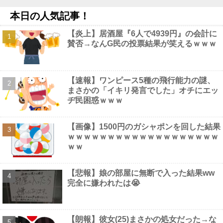
【最新画像】 田中みな実(39)の乳房、めちゃくちゃデカくなって
本日の人気記事！
るやんけ！
NEW!
【食品消費税ゼロ】そんなに効果あるか？他
NEW!
【炎上】居酒屋『6人で4939円』の会計に
【衝撃】50代女性、京大病院で脳腫瘍手術→“腫瘍の無い部位”を
賛否→なんG民の投票結果が笑えるｗｗｗ
摘出 2度「腫瘍ではない」と出るも続行、脳幹損傷で“植物状態”に
他
NEW!
【画像】 こういうお○ぱいが至高だよなｗｗｗ
NEW!
【閲覧注意】 昔のドラマのレ.●プシーン、今見るとアウトすぎ
【速報】ワンピース5種の飛行能力の謎、
る！
NEW!
まさかの「イキリ発言でした」オチにエッ
ヂ民困惑ｗｗｗ
【画像】1500円のガシャポンを回した結果
ｗｗｗｗｗｗｗｗｗｗｗｗｗｗｗｗｗｗｗ
Powered by livedoor 相互RSS
ｗｗ
【悲報】娘の部屋に無断で入った結果ww
完全に嫌われたは😭
【朗報】彼女(25)まさかの処女だった→な