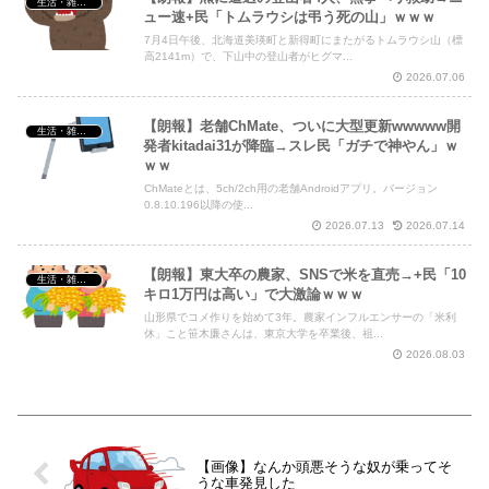
生活・雑談・恋愛
ュー速+民「トムラウシは弔う死の山」ｗｗｗ
7月4日午後、北海道美瑛町と新得町にまたがるトムラウシ山（標
高2141m）で、下山中の登山者がヒグマ...
2026.07.06
【朗報】老舗ChMate、ついに大型更新wwwww開
生活・雑談・恋愛
発者kitadai31が降臨→スレ民「ガチで神やん」ｗ
ｗｗ
ChMateとは、5ch/2ch用の老舗Androidアプリ。バージョン
0.8.10.196以降の使...
2026.07.13
2026.07.14
【朗報】東大卒の農家、SNSで米を直売→+民「10
生活・雑談・恋愛
キロ1万円は高い」で大激論ｗｗｗ
山形県でコメ作りを始めて3年。農家インフルエンサーの「米利
休」こと笹木廉さんは、東京大学を卒業後、祖...
2026.08.03
【画像】なんか頭悪そうな奴が乗ってそ
うな車発見した