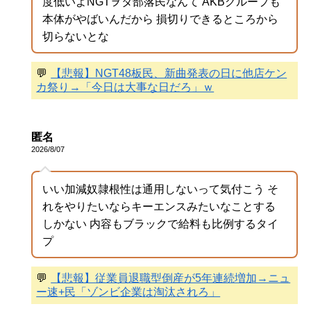
度低いよNGTヲタ部落民なんて AKBグループも
本体がやばいんだから 損切りできるところから
切らないとな
💬
【悲報】NGT48板民、新曲発表の日に他店ケン
カ祭り→「今日は大事な日だろ」ｗ
匿名
2026/8/07
いい加減奴隷根性は通用しないって気付こう そ
れをやりたいならキーエンスみたいなことする
しかない 内容もブラックで給料も比例するタイ
プ
💬
【悲報】従業員退職型倒産が5年連続増加→ニュ
ー速+民「ゾンビ企業は淘汰されろ」