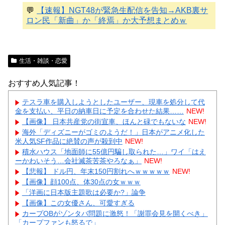
💬
【速報】NGT48が緊急生配信を告知→AKB裏サ
ロン民「新曲」か「終焉」か大予想まとめｗ
生活・雑談・恋愛
おすすめ人気記事！
テスラ車を購入しようとしたユーザー、現車を処分して代
金を支払い、平日の納車日に予定を合わせた結果……
NEW!
【画像】 日本共産党の街宣車、ほんと碌でもないな
NEW!
海外「ディズニーがゴミのようだ！」日本がアニメ化した
米人気SF作品に絶賛の声が殺到中
NEW!
積水ハウス「地面師に55億円騙し取られた…」ワイ「はえ
ーかわいそう…会社滅茶苦茶やろなぁ」
NEW!
【悲報】 ドル円、年末150円割れへｗｗｗｗｗ
NEW!
【画像】顔100点、体30点の女ｗｗｗ
「洋画に日本版主題歌は必要か?」論争
【画像】この女優さん、可愛すぎる
カープOBがゾンタバ問題に激怒！「謝罪会見を開くべき」
「カープファンも怒るで」