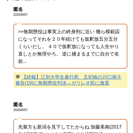
匿名
2026/8/07
>>無期懲役は事実上の終身刑に近い 幾ら模範囚
になってそれを２０年続けても仮釈放五分五分
くらいだし。 ４０で仮釈放になっても人生やり
直しとか無理やろ。 逆に捕まるまでに自分で名
前...
💬
【続報】江別大学生暴行死、主犯格の川口侑斗
被告(19)に無期懲役判決→ガリレオ民に激震
匿名
2026/8/07
先輩方も新潟を見下してたからね 加藤美南(2017