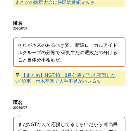
まさかの惚気大会に住民総嫉妬ｗｗｗ
匿名
2026/8/07
それが本来のあるべき姿。 新潟ローカルアイド
ルグループの分際で 研究生だの選抜だの分ける
こと自体分不相応だ。
💬
【まとめ】NGT48、8月公演で"誰も落選しな
い"珍事→ポ木卒業で人手不足がバレるｗ
匿名
2026/8/07
まだNGTなんて応援してるくらいだから 相当民