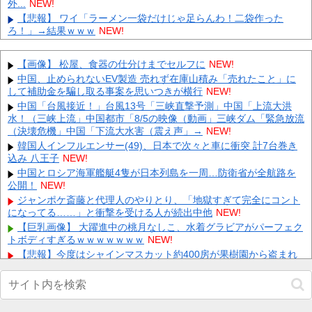
外...
NEW!
【悲報】 ワイ「ラーメン一袋だけじゃ足らんわ！二袋作った
ろ！」→結果ｗｗｗ
NEW!
所ジョージの嫌いな食べ物：シュークリーム 他
NEW!
Snow Manラウールと深澤辰哉が「アナザースカイ」出演 どちら
【画像】 松屋、食器の仕分けまでセルフに
NEW!
かがパリ、どちらかが武蔵小山を訪れる 他
NEW!
中国、止められないEV製造 売れず在庫山積み「売れたこと」に
【ホロEN】カリオペ、劇場版『メイドインアビス』第一部の主題
して補助金を騙し取る事案を思いつきが横行
NEW!
歌を担当！『アニソン歌手としてもどんどん駆け上がってるな』
中国「台風接近！」台風13号「三峡直撃予測」中国「上流大洪
...
NEW!
水！（三峡上流」中国都市「8/5の映像（動画」三峡ダム「緊急放流
【衝撃】アジテーター超えの真の友情ゲーが黎絶に爆誕 他
NEW!
（決壊危機」中国「下流大水害（震え声」→
NEW!
【速報】スペイン主将ロドリさん…なんとバルセロナへ移籍ｗｗ
韓国人インフルエンサー(49)、日本で次々と車に衝突 計7台巻き
ｗｗｗｗｗｗ 他
NEW!
込み 八王子
NEW!
【最新画像】 GLAY・TERU＆パフィー亜美、レアな夫婦ショッ
中国とロシア海軍艦艇4隻が日本列島を一周…防衛省が全航路を
トを公開してしまう！
NEW!
公開！
NEW!
【極旨牛鉄板】 吉野家のステーキ定食1500円、ガチで美味そう
ジャンポケ斎藤と代理人のやりとり、「地獄すぎて完全にコント
ｗｗｗ
NEW!
になってる……」と衝撃を受ける人が続出中他
NEW!
【復讐】 絶対に「植えてはいけない植物」を小学校に植えた→20
【巨乳画像】 大躍進中の桃月なしこ、水着グラビアがパーフェク
年経って見に行くと…「！？」衝撃の光景が・・・
NEW!
トボディすぎるｗｗｗｗｗｗｗ
NEW!
同僚の美人に土下座して必死に頼んだらこうなるｗｗｗ
NEW!
【悲報】今度はシャインマスカット約400房が果樹園から盗まれ
る 参議院議員「日本人ではないと思う」他
NEW!
Powered by livedoor 相互RSS
【画像】 超絶美女(32歳・子持ち)の人妻ボディｗ
NEW!
阪神 小谷野栄一、片山大樹コーチが体調不良でベンチ外、2軍
からコーチ合流 接触者はマスク姿も他
NEW!