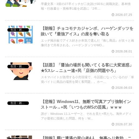
早慶文系・3留の27卒イッチが二次請けSESに就職決定。基本情
報・行政書士・英検準1級を武器に「2年...
2026.07.25
【朗報】チョコモナカジャンボ、ハーゲンダッツを
生活・雑談・恋愛
抜いて『最強アイス』の座を奪い取る
エッヂ掲示板でアイス好きが本気で選んだ『推し商品』が次々と画
像付きで共有される。ハーゲンダッツやMO...
2026.08.01
【話題】「醤油の場所も聞いてくる客に大変迷惑」
生活・雑談・恋愛
★5スレ→ニュー速+民「店側の問題やろ」
スキマバイトが急増する小売現場で、今話題になっているのが「単
発バイトに商品の場所を聞く客問題」。ホー...
2026.06.03
【悲報】Windows11、無断で写真アプリ強制イン
生活・雑談・恋愛
ストール→+民「いつものMSの芸風」ｗｗｗ
誰が：Windows 11ユーザーと、それを見た+民たち。海外メディ
アが最初に指摘した問題。何を：W...
2026.07.30
【朗報】羆に遭遇の登山者4人、無事ヘリ救助→ニ