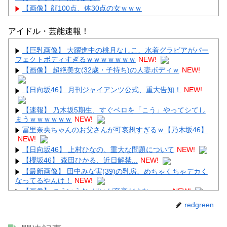
【画像】顔100点、体30点の女ｗｗｗ
アイドル・芸能速報！
【巨乳画像】 大躍進中の桃月なしこ、水着グラビアがパー
フェクトボディすぎるｗｗｗｗｗｗｗ
NEW!
Powered by livedoor 相互RSS
【画像】 超絶美女(32歳・子持ち)の人妻ボディｗ
NEW!
【日向坂46】 月刊ジャイアンツ公式、重大告知！
NEW!
【速報】 乃木坂5期生、すぐベロを「こう」やってシてし
まうｗｗｗｗｗｗ
NEW!
冨里奈央ちゃんのお父さんが可哀想すぎるｗ【乃木坂46】
NEW!
【日向坂46】 上村ひなの、重大な問題について
NEW!
【櫻坂46】 森田ひかる、近日解禁...
NEW!
【最新画像】 田中みな実(39)の乳房、めちゃくちゃデカく
なってるやんけ！
NEW!
【画像】 こういうお○ぱいが至高だよなｗｗｗ
NEW!
【閲覧注意】 昔のドラマのレ.●プシーン、今見るとアウト
redgreen
すぎる！
NEW!