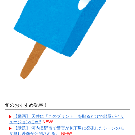
旬のおすすめ記事！
【動画】 天井に「このプリント」を貼るだけで部屋がイリ
ュージョンにｗ!!
NEW!
【話題】 河内長野市で警官が包丁男に発砲したシーンのモ
ザ無し映像が公開される。
NEW!