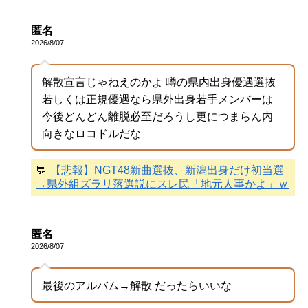
匿名
2026/8/07
解散宣言じゃねえのかよ 噂の県内出身優遇選抜
若しくは正規優遇なら県外出身若手メンバーは
今後どんどん離脱必至だろうし更につまらん内
向きなロコドルだな
💬
【悲報】NGT48新曲選抜、新潟出身だけ初当選
→県外組ズラリ落選説にスレ民「地元人事かよ」ｗ
匿名
2026/8/07
最後のアルバム→解散 だったらいいな