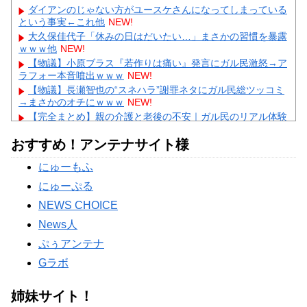
ダイアンのじゃない方がユースケさんになってしまっている
という事実←これ他
NEW!
大久保佳代子「休みの日はだいたい…」まさかの習慣を暴露
ｗｗｗ他
NEW!
【物議】小原ブラス『若作りは痛い』発言にガル民激怒→ア
ラフォー本音噴出ｗｗｗ
NEW!
【物議】長瀬智也の“スネハラ”謝罪ネタにガル民総ツッコミ
→まさかのオチにｗｗｗ
NEW!
【完全まとめ】親の介護と老後の不安｜ガル民のリアル体験
談を総整理
NEW!
おすすめ！アンテナサイト様
【物議】元TBSアナ山本里菜が離婚報告→”宝物”発言にガル
民総ツッコミｗｗｗ
NEW!
にゅーもふ
【物議】田中圭、違約金完済を飲み会で宣言→ガル民「反省
ゼロ」と大荒れｗｗｗ
にゅーぷる
Powered by livedoor 相互RSS
NEWS CHOICE
News人
ぷぅアンテナ
Gラボ
姉妹サイト！