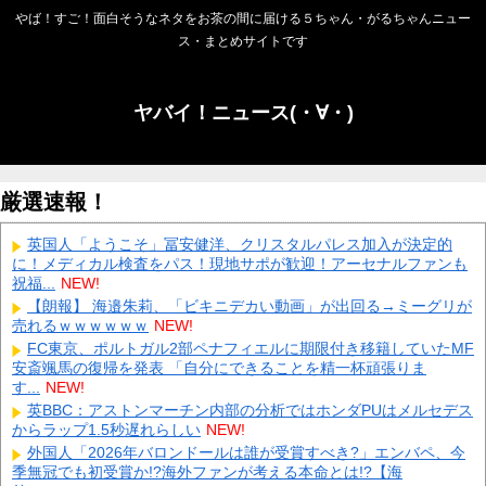
やば！すご！面白そうなネタをお茶の間に届ける５ちゃん・がるちゃんニュー
ス・まとめサイトです
ヤバイ！ニュース(・∀・)
厳選速報！
英国人「ようこそ」冨安健洋、クリスタルパレス加入が決定的
に！メディカル検査をパス！現地サポが歓迎！アーセナルファンも
祝福...
NEW!
【朗報】 海邉朱莉、「ビキニデカい動画」が出回る→ミーグリが
売れるｗｗｗｗｗｗ
NEW!
FC東京、ポルトガル2部ペナフィエルに期限付き移籍していたMF
安斎颯馬の復帰を発表 「自分にできることを精一杯頑張りま
す...
NEW!
英BBC：アストンマーチン内部の分析ではホンダPUはメルセデス
からラップ1.5秒遅れらしい
NEW!
外国人「2026年バロンドールは誰が受賞すべき?」エンバペ、今
季無冠でも初受賞か!?海外ファンが考える本命とは!?【海