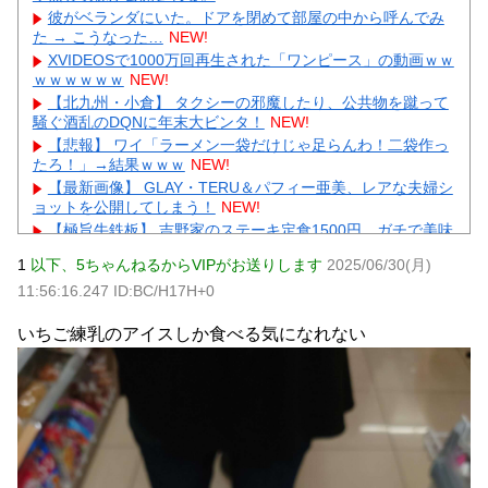
彼がベランダにいた。ドアを閉めて部屋の中から呼んでみ
た → こうなった…
NEW!
XVIDEOSで1000万回再生された「ワンピース」の動画ｗｗ
ｗｗｗｗｗｗ
NEW!
【北九州・小倉】 タクシーの邪魔したり、公共物を蹴って
騒ぐ酒乱のDQNに年末大ビンタ！
NEW!
【悲報】 ワイ「ラーメン一袋だけじゃ足らんわ！二袋作っ
たろ！」→結果ｗｗｗ
NEW!
【最新画像】 GLAY・TERU＆パフィー亜美、レアな夫婦シ
ョットを公開してしまう！
NEW!
【極旨牛鉄板】 吉野家のステーキ定食1500円、ガチで美味
そうｗｗｗ
NEW!
1
以下、5ちゃんねるからVIPがお送りします
2025/06/30(月)
【復讐】 絶対に「植えてはいけない植物」を小学校に植え
11:56:16.247 ID:BC/H17H+0
た→20年経って見に行くと…「！？」衝撃の光景が・・・
NEW!
いちご練乳のアイスしか食べる気になれない
同僚の美人に土下座して必死に頼んだらこうなるｗｗｗ
NEW!
【物議】小原ブラス『若作りは痛い』発言にガル民激怒→
アラフォー本音噴出ｗｗｗ
NEW!
【物議】長瀬智也の“スネハラ”謝罪ネタにガル民総ツッコミ
→まさかのオチにｗｗｗ
元AKB社長、22億円申告漏れ 乃木坂46運営会社の株式を
パチンコ京楽産業に譲渡【ノース・リバー】【窪田康志】