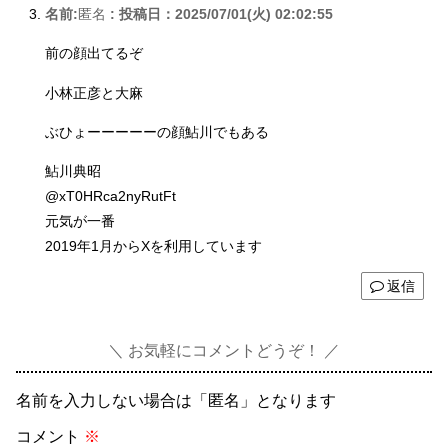
名前:
匿名
:
投稿日：2025/07/01(火) 02:02:55
前の顔出てるぞ
小林正彦と大麻
ぶひょーーーーーの顔鮎川でもある
鮎川典昭
@xT0HRca2nyRutFt
元気が一番
2019年1月からXを利用しています
返信
お気軽にコメントどうぞ！
名前を入力しない場合は「匿名」となります
コメント
※