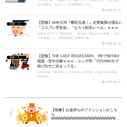
スレ主がAIに「投資について聞きたい」と質問した。すると返って
きた回答は「オルカン（全世界株式）とS...
2026.07.15
【悲報】NHK大河『豊臣兄弟！』史実無視の演出に
芸能・スポーツ・Youtuber
「コスプレ学芸会」「なろう転生レベル」ｗｗｗ
NHK大河ドラマ『豊臣兄弟！』第19話「過去からの刺客」（5月
16日放送）で、吉岡里帆演じる秀長の妻...
2026.05.19
【悲報】THE LAST ROCKSTARS、3年でMIYAVI
芸能・スポーツ・Youtuber
脱退→空中分解ｗｗｗ→エッヂ民「YOSHIKIやぞ
投げ出すに決まってる」
2022年末、YOSHIKI（X JAPAN）がHYDE（L'Arc〜en〜Ciel）・
SUGIZO...
2026.06.17
【画像】お金持ちのファッションがこち
ら
WWWWWWWWWWWWWWWWWWWW
WWWWW