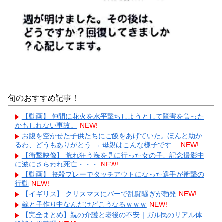
旬のおすすめ記事！
【動画】 仲間に花火を水平撃ちしようとして障害を負った
かもしれない事故。
NEW!
お腹を空かせた子供たちにご飯をあげていた。ほんと助か
るわ、どうもありがとう → 母親はこんな様子です…
NEW!
【衝撃映像】 荒れ狂う海を見に行った女の子、記念撮影中
に波にさらわれ死亡・・・
NEW!
【動画】 挟殺プレーでタッチアウトになった選手が衝撃の
行動
NEW!
【イギリス】 クリスマスにバーで乱闘騒ぎが勃発
NEW!
嫁と子作り中なんだけどこうなるｗｗｗ
NEW!
【完全まとめ】親の介護と老後の不安｜ガル民のリアル体