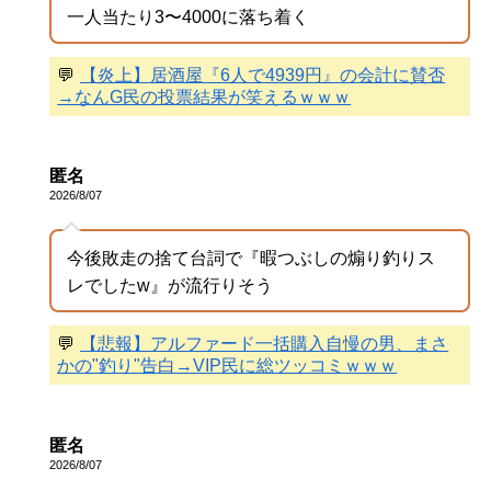
一人当たり3〜4000に落ち着く
💬
【炎上】居酒屋『6人で4939円』の会計に賛否
→なんG民の投票結果が笑えるｗｗｗ
匿名
2026/8/07
今後敗走の捨て台詞で『暇つぶしの煽り釣りス
レでしたw』が流行りそう
💬
【悲報】アルファード一括購入自慢の男、まさ
かの"釣り"告白→VIP民に総ツッコミｗｗｗ
匿名
2026/8/07