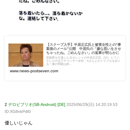
【スクープ入手】中居正広氏と被害女性との“事
案後のメール”公開 中居氏の「嫌な思いをさせ
ちゃったね。ごめんなさい」の返事が明らかに
芸能界を引退した元タレントの中居正広氏（52）とフジ
テレビの元アナウンサー女性・Aさんとのトラブルをめぐ
る一連の問題は終...
www.news-postseven.com
2
デロビブリオ(SB-Android) [DE]
2025/06/29(日) 14:20:19.53
ID:XG8nkPdt0
優しいじゃん