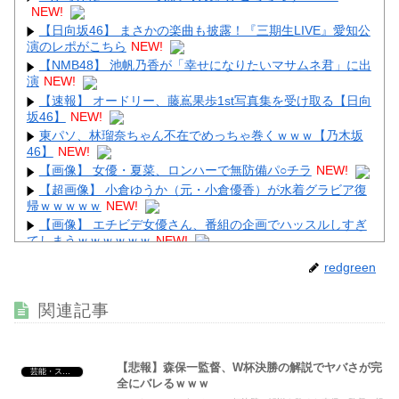
NEW!
【日向坂46】 まさかの楽曲も披露！『三期生LIVE』愛知公
演のレポがこちら
NEW!
【NMB48】 池帆乃香が「幸せになりたいマサムネ君」に出
Powered by livedoor 相互RSS
演
NEW!
【速報】 オードリー、藤嶌果歩1st写真集を受け取る【日向
坂46】
NEW!
東パソ、林瑠奈ちゃん不在でめっちゃ巻くｗｗｗ【乃木坂
46】
NEW!
【画像】 女優・夏菜、ロンハーで無防備パ○チラ
NEW!
【超画像】 小倉ゆうか（元・小倉優香）が水着グラビア復
帰ｗｗｗｗｗ
NEW!
【画像】 エチビデ女優さん、番組の企画でハッスルしすぎ
てしまうｗｗｗｗｗｗ
NEW!
【画像】 橋本マナミ、自宅の風呂場でHなパ○ティ姿を見せ
redgreen
つける
NEW!
【悲報】 コロナワクチン打たなかった結果・・・・
NEW!
関連記事
【悲報】森保一監督、W杯決勝の解説でヤバさが完
芸能・スポーツ・Youtuber
全にバレるｗｗｗ