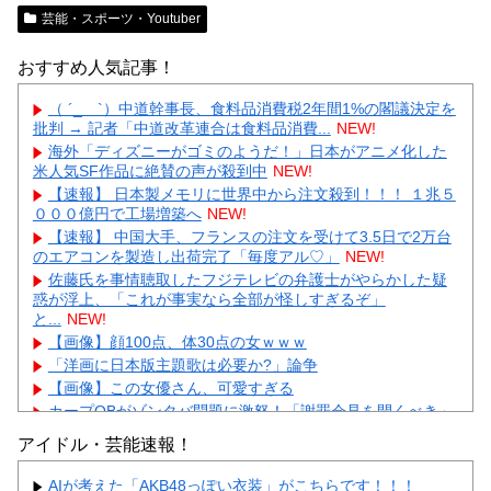
芸能・スポーツ・Youtuber
おすすめ人気記事！
（ ´_ゝ`）中道幹事長、食料品消費税2年間1%の閣議決定を
批判 → 記者「中道改革連合は食料品消費...
NEW!
海外「ディズニーがゴミのようだ！」日本がアニメ化した
米人気SF作品に絶賛の声が殺到中
NEW!
【速報】 日本製メモリに世界中から注文殺到！！！ １兆５
０００億円で工場増築へ
NEW!
【速報】 中国大手、フランスの注文を受けて3.5日で2万台
のエアコンを製造し出荷完了「毎度アル♡」
NEW!
佐藤氏を事情聴取したフジテレビの弁護士がやらかした疑
惑が浮上、「これが事実なら全部が怪しすぎるぞ」
と...
NEW!
【画像】顔100点、体30点の女ｗｗｗ
「洋画に日本版主題歌は必要か?」論争
【画像】この女優さん、可愛すぎる
カープOBがゾンタバ問題に激怒！「謝罪会見を開くべき」
「カープファンも怒るで」
アイドル・芸能速報！
【画像】顔100点、体30点の女ｗｗｗ
AIが考えた「AKB48っぽい衣装」がこちらです！！！