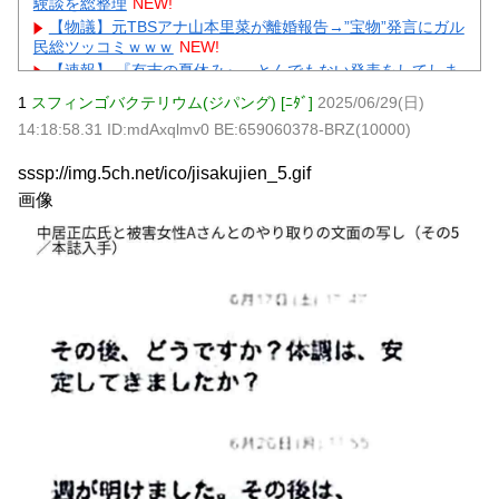
験談を総整理
NEW!
【物議】元TBSアナ山本里菜が離婚報告→”宝物”発言にガル
民総ツッコミｗｗｗ
NEW!
【速報】 『有吉の夏休み』、とんでもない発表をしてしま
う！！！！！
NEW!
1
スフィンゴバクテリウム(ジパング) [ﾆﾀﾞ]
2025/06/29(日)
【画像】 北海道の1500万の中古物件、レベチｗｗｗｗｗｗ
14:18:58.31 ID:mdAxqlmv0 BE:659060378-BRZ(10000)
ｗｗｗｗｗｗｗｗｗｗｗｗｗｗ
NEW!
【画像】24歳の人妻さん、露天風呂で撮られるｗｗｗｗｗ
sssp://img.5ch.net/ico/jisakujien_5.gif
ｗｗｗｗｗｗｗｗｗｗｗｗ
NEW!
画像
【悲報】 コロナワクチン打たなかった結果・・・・
NEW!
元AKB社長、22億円申告漏れ 乃木坂46運営会社の株式を
パチンコ京楽産業に譲渡【ノース・リバー】【窪田康志】
元AKB社長、22億円申告漏れ 乃木坂46運営会社の株式を
パチンコ京楽産業に譲渡【ノース・リバー】【窪田康志】
Powered by livedoor 相互RSS