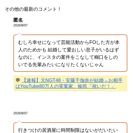
その他の最新のコメント！
匿名
2026/8/07
むしろ幸せになって芸能活動からFOした方が本
人のためかも 結婚して愛おしい息子がいるはず
なのに、インスタの案件をこなして糊口をしの
いでる先輩みたいになりたくないじゃん
💬
【速報】元NGT48・安藤千伽奈が結婚→お相手
はYouTube80万人の実業家、板民「祝いだ！」
2026/8/07
行きつけの居酒屋に時間制限はないがだいたい