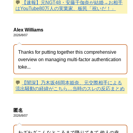
💬
【速報】元NGT48・安藤千伽奈が結婚→お相手
はYouTube80万人の実業家、板民「祝いだ！」
Alex Williams
2026/8/07
Thanks for putting together this comprehensive
overview on managing multi-factor authentication
toke...
💬
【闇深】乃木坂46岡本姫奈、元交際相手による
流出騒動の経緯がこちら…当時のスレの反応まとめ
匿名
2026/8/07
わざわざこんなところまで降りてきて 他人の幸