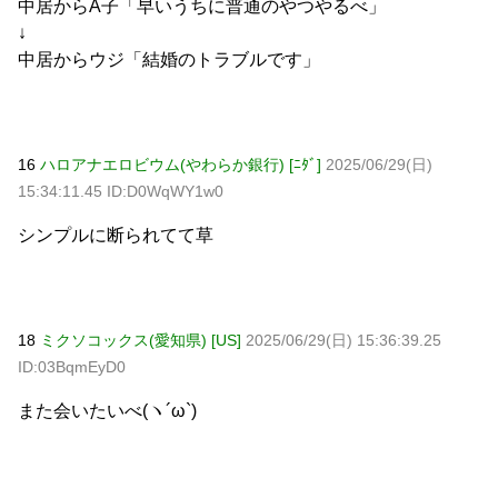
中居からA子「早いうちに普通のやつやるべ」
↓
中居からウジ「結婚のトラブルです」
16
ハロアナエロビウム(やわらか銀行) [ﾆﾀﾞ]
2025/06/29(日)
15:34:11.45 ID:D0WqWY1w0
シンプルに断られてて草
18
ミクソコックス(愛知県) [US]
2025/06/29(日) 15:36:39.25
ID:03BqmEyD0
また会いたいべ(ヽ´ω`)