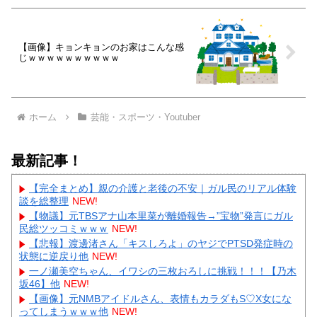
【画像】キョンキョンのお家はこんな感
じｗｗｗｗｗｗｗｗｗｗ
ホーム
芸能・スポーツ・Youtuber
最新記事！
【完全まとめ】親の介護と老後の不安｜ガル民のリアル体験
談を総整理
NEW!
【物議】元TBSアナ山本里菜が離婚報告→”宝物”発言にガル
民総ツッコミｗｗｗ
NEW!
【悲報】渡邊渚さん「キスしろよ」のヤジでPTSD発症時の
状態に逆戻り他
NEW!
一ノ瀬美空ちゃん、イワシの三枚おろしに挑戦！！！【乃木
坂46】他
NEW!
【画像】元NMBアイドルさん、表情もカラダもS♡X女にな
ってしまうｗｗｗ他
NEW!