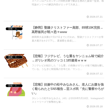
スペインvsアルゼンチンのW杯決勝で解説を務めた森保一監督。根
Powered by livedoor 相互RSS
性論オンリーの解説内容がエッヂで大炎上...
2026.07.21
【静岡】聖隷クリストファー高部、89球10K完投→
芸能・スポーツ・Youtuber
高野板民が戦々恐々www
静岡県大会決勝が7月27日までに行われ、聖隷クリストファーが常
葉大菊川を4-2で下し、夏連覇を達成し...
2026.07.27
【悲報】フジテレビ、うな重をヤンニョム味で紹介
芸能・スポーツ・Youtuber
→ガリレオ民のツッコミ185連発ｗｗｗ
フジテレビが紹介した「うな重」の画像がガリレオ板で物議を醸し
ている。うなぎに韓国風の甘辛だれ「ヤンニ...
2026.07.12
【悲報】妊娠中の松中みなみさん、老人にお腹を強
芸能・スポーツ・Youtuber
く殴られたとSNS報告→芸スポ民「先に警察やろが
い」
タレントの松中みなみさん（40）が2026年5月18日、Instagramの
ストーリーズで衝撃的な被...
2026.05.18