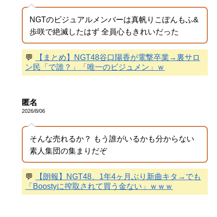
NGTのビジュアルメンバーは真帆りこぽんもふ&
歩咲で絶滅したはず 全員心もきれいだった
💬
【まとめ】NGT48谷口陽香が電撃卒業→裏サロ
ン民「で誰？」「唯一のビジュメン」ｗ
匿名
2026/8/06
そんな売れるか？ もう誰がいるかも分からない
素人集団の集まりだぞ
💬
【朗報】NGT48、1年4ヶ月ぶり新曲キタ→でも
「Boostyに搾取されて買う金ない」ｗｗｗ