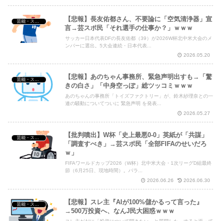
【悲報】長友佑都さん、不要論に「空気清浄器」宣
芸能・スポーツ・Youtuber
言→芸スポ民「それ選手の仕事か？」ｗｗｗ
サッカー日本代表DFの長友佑都（39）が2026W杯北中米大会のメ
ンバーに選出。5大会連続・日本代表...
2026.05.20
【悲報】あのちゃん事務所、緊急声明出すも→「驚
芸能・スポーツ・Youtuber
きの白さ」「中身空っぽ」総ツッコミｗｗｗ
あのちゃんの事務所「トイズファクトリー」が、鈴木紗理奈との一
連の騒動についてついに 緊急声明 を発表...
2026.05.27
【批判噴出】W杯「史上最悪0-0」英紙が「共謀」
芸能・スポーツ・Youtuber
「調査すべき」→芸スポ民「全部FIFAのせいだろ
ｗ」
FIFAワールドカップ2026（W杯）北中米大会・1次リーグD組最終
節（6月25日、現地時間）。パラ...
2026.06.26
2026.06.30
【悲報】スレ主『AIが100%儲かるって言った』
芸能・スポーツ・Youtuber
→500万投資へ、なんJ民大困惑ｗｗｗ