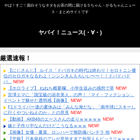
やば！すご！面白そうなネタをお茶の間に届ける５ちゃん・がるちゃんニュー
ス・まとめサイトです
ヤバイ！ニュース(・∀・)
厳選速報！
【にじさんじ】 ルイス「ドパガキの時代は終わり！セロトニン優
位のセロガキなるわよ！ンンンきんもちいい〜〜！！ドパドパド
パ...
NEW!
【ホロライブ】 ねねち概要欄、小学生並みの感想で草
NEW!
宮澤エマに「国宝級の浴衣美人」の声！「マイ・フィクション」
イベントで魅せた透明感【画像】
NEW!
F1ドライバー達の夏休みは「みんな海だな」「南半球にスキーし
に行くやついねえのか」との意見
NEW!
【動画】 AKB48のエースさんの走りｗｗｗｗｗ
NEW!
嫁と子作り中なんだけどこうなるｗｗｗ
NEW!
【画像】女優・夏菜、ロンハーで無防備パンチラ 他
NEW!
【悲報】日本発祥のアレが意外すぎて外国人もビックリｗｗｗｗ