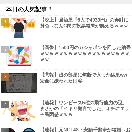
へ他
NEW!
本日の人気記事！
【画像】 エチビデ女優さん、番組の企画でハッスルしすぎてしま
うｗｗｗｗｗｗ
NEW!
【炎上】居酒屋『6人で4939円』の会計に
【悲報】渡邊渚さん「キスしろよ」のヤジでPTSD発症時の状態
賛否→なんG民の投票結果が笑えるｗｗｗ
に逆戻り他
NEW!
ロシア、ウクライナの大規模通販倉庫を攻撃…ワイルドベリーズ
への報復！他
NEW!
【画像】 橋本マナミ、自宅の風呂場でHなパ○ティ姿を見せつけ
【画像】1500円のガシャポンを回した結果
る
NEW!
ｗｗｗｗｗｗｗｗｗｗｗｗｗｗｗｗｗｗｗ
【悲報】 コロナワクチン打たなかった結果・・・・
NEW!
ｗｗ
【悲報】娘の部屋に無断で入った結果ww
完全に嫌われたは😭
Powered by livedoor 相互RSS
【速報】ワンピース5種の飛行能力の謎、
まさかの「イキリ発言でした」オチにエッ
ヂ民困惑ｗｗｗ
【速報】元NGT48・安藤千伽奈が結婚→お