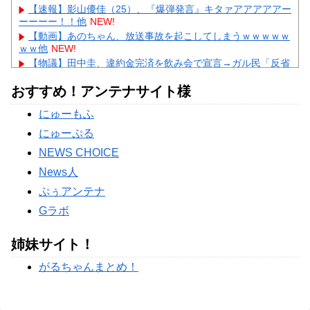
【速報】影山優佳（25）、『爆弾発言』キタァアアアアアー
ーーーー！！他
NEW!
【動画】あのちゃん、放送事故を起こしてしまうｗｗｗｗｗ
ｗｗ他
NEW!
【物議】田中圭、違約金完済を飲み会で宣言→ガル民「反省
ゼロ」と大荒れｗｗｗ
NEW!
おすすめ！アンテナサイト様
【物議】広末涼子まさかの地上波復帰→”次男の言葉”にガル
民大激論ｗｗｗ
NEW!
にゅーもふ
【衝撃】｢ブラに5000円は贅沢｣と妻を叱った夫→まさかの
正体にガル民が大激怒ｗｗｗ
にゅーぷる
Powered by livedoor 相互RSS
NEWS CHOICE
News人
ぷぅアンテナ
Gラボ
姉妹サイト！
がるちゃんまとめ！