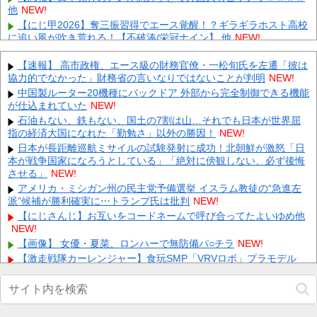
他
NEW!
【にじ甲2026】奪三振習得でエース覚醒！？ギラギラホスト高校
に追い風が吹き荒れる！【不破湊/栄冠ナイン】 他
NEW!
【衝撃】全敵ロックオンレーザーELの火力比較がエグいｗｗｗ
他
【速報】 高市政権、エース級の財務官僚・一松旬氏を左遷「彼は
NEW!
協力的でなかった」財務省の言いなりではないことが判明
NEW!
【悲報】井端ジャパン、最悪の空気のまま解散していた 他
NEW!
中国製ルーター20機種にバックドア 外部から完全制御できる機能
【速報】 『有吉の夏休み』、とんでもない発表をしてしま
が仕込まれていた
NEW!
う！！！！！
NEW!
石油もない、鉄もない、国土の7割は山…それでも日本が世界屈
【画像】 北海道の1500万の中古物件、レベチｗｗｗｗｗｗｗｗ
指の経済大国になれた「勤勉さ」以外の勝因！
NEW!
ｗｗｗｗｗｗｗｗｗｗｗｗ
NEW!
日本が長距離巡航ミサイルの試験発射に成功！北朝鮮が激怒「日
【画像】24歳の人妻さん、露天風呂で撮られるｗｗｗｗｗｗｗｗ
本が戦争国家になろうとしている」「絶対に傍観しない、必ず後悔
ｗｗｗｗｗｗｗｗｗ
NEW!
させる」
NEW!
【悲報】 コロナワクチン打たなかった結果・・・・
NEW!
アメリカ・ミシガン州の民主党予備選挙 イスラム教徒の“急進左
Powered by livedoor 相互RSS
派”候補が勝利確実に⋯トランプ氏は批判
NEW!
【にじさんじ】お互いをコードネームで呼び合ってたよいゆめ他
NEW!
【画像】 女優・夏菜、ロンハーで無防備パ○チラ
NEW!
【激走戦隊カーレンジャー】食玩SMP「VRVロボ」プラモデル
【13時予約開始】他
NEW!
【超画像】 小倉ゆうか（元・小倉優香）が水着グラビア復帰ｗｗ
ｗｗｗ
NEW!
【悲報】消費減税とか言う対した効果もないもので日本経済破滅