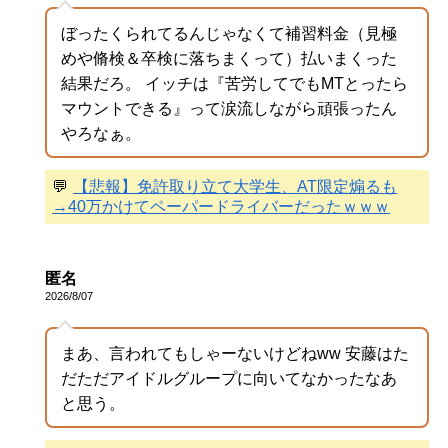
ぼったくられてるんじゃなくて補習料金（見極
めや脩検＆卒検に落ちまくって）払いまくった
結果だろ。 イッチは『苦労してでもMTとったら
マウントできる』って涙流しながら頑張ったん
やろなぁ。
💬
【悲報】免許取り立て大学生、AT限定煽るも
→40万かけてペーパードライバーだったｗｗｗ
匿名
2026/8/07
まあ、言われてもしゃーないけどねww 安藤はた
だただアイドルグループに向いてなかったなあ
と思う。