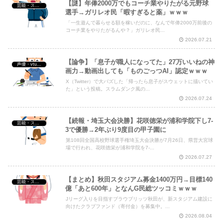
【謎】年俸2000万でもコーチ業やりたがる元野球
芸能・スポーツ・Youtuber
選手→ガリレオ民「暇すぎると薬」ｗｗｗ
「一生遊んで暮らせる額を稼いだのに、なんで年俸2000万前後の
コーチ業をやりたがるんや？」ガリレオ民...
2026.07.21
【論争】「息子が職人になってた」27万いいねの神
声優・vtuber・アニメ漫画ゲーム
画力→動画出しても「ものごっつAI」認定ｗｗｗ
X（Twitter）で大バズした「帰ったら息子がスウェットに描いてい
た」という投稿。スラムダンク風の...
2026.07.24
【続報・埼玉大会決勝】花咲徳栄が浦和学院下し7-
芸能・スポーツ・Youtuber
3で優勝→2年ぶり9度目の甲子園に
第108回全国高校野球選手権埼玉大会決勝が7月26日、県営大宮球
場で行われ、花咲徳栄が浦和学院を7-...
2026.07.27
【まとめ】秋田スタジアム募金1400万円→目標140
芸能・スポーツ・Youtuber
億「あと600年」となんG民総ツッコミｗｗｗ
Jリーグ入りを目指すブラウブリッツ秋田が、新スタジアム建設に
向けたクラブファンド（寄付金）を募集中。...
2026.08.04