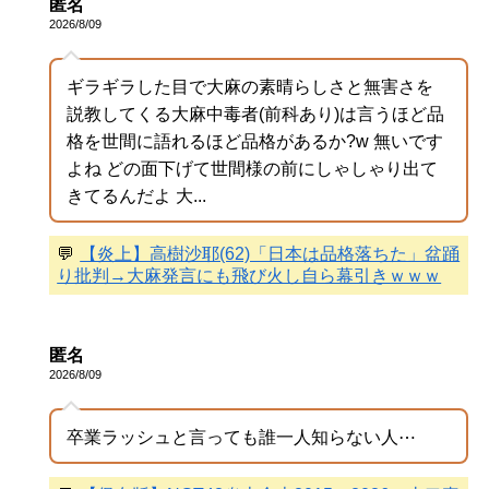
匿名
2026/8/09
ギラギラした目で大麻の素晴らしさと無害さを
説教してくる大麻中毒者(前科あり)は言うほど品
格を世間に語れるほど品格があるか?w 無いです
よね どの面下げて世間様の前にしゃしゃり出て
きてるんだよ 大...
💬
【炎上】高樹沙耶(62)「日本は品格落ちた」盆踊
り批判→大麻発言にも飛び火し自ら幕引きｗｗｗ
匿名
2026/8/09
卒業ラッシュと言っても誰一人知らない人⋯