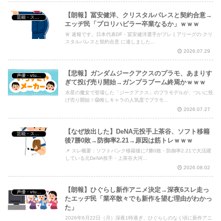
【朗報】冨安健洋、クリスタルパレスと契約合意→
芸能・スポーツ・Youtuber
エッヂ民「プロリハビラー卒業なるか」ｗｗｗ
🚨 速報です。日本代表DF・冨安健洋選手がプレミアリーグの クリ
スタルパレスと契約合意 に達しました...
2026.07.29
【悲報】ガンダムジークアクスのプラモ、あまりす
声優・vtuber・アニメ漫画ゲーム
ぎて投げ売り開始→ガンプラブーム終焉かｗｗｗ
水星の魔女で登場した「ジークアクス」のプラモデルが、ついに投
げ売り開始！😱推しキャラの人気度でプラモ...
2026.07.27
【なぜ放出した】DeNA元投手上茶谷、ソフト移籍
芸能・スポーツ・Youtuber
後7勝0敗→防御率2.21→原因は筋トレｗｗｗ
📌 スレ概要：ソフトバンク移籍後に7勝0敗・防御率2.21で大活躍
している元DeNA投手・上茶谷大河...
2026.08.02
【朗報】ひぐらし新作アニメ決定→深夜6スレ走っ
声優・vtuber・アニメ漫画ゲーム
たエッヂ民「業卒散々でも新作を望む理由がわかっ
た」
2026年6月22日（月）深夜1時過ぎ、ひぐらしのなく頃に新作アニ