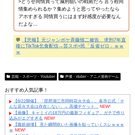
>どうせ同情買って減刑狙いの戦術だろ 言う程同
情集められるか？集めようと思ってやったなら
アホすぎる 同情買うにはまず好感度が必要なん
だよな…
💬
【悲報】元ジャンポケ斉藤慎二被告、求刑7年直
後にTikTok乞食配信→芸スポ+民「反省ゼロ」ｗｗ
ｗ
芸能・スポーツ・Youtuber
声優・vtuber・アニメ漫画ゲーム
おすすめ人気記事！
【8/22開催】 「琵琶湖三市同時花火大会」、各市公式「そ
んな花火大会は存在しない」→ 高価チケット...
NEW!
【画像】 キャミイの18万円の最新フィギュア、ガチで作り
込みがエグすぎる
NEW!
【腹筋崩壊】 見た瞬間吹いた画像を貼っていくスレｗｗｗ
ｗ
NEW!