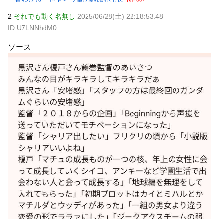
骨や沈没したドイツ軍の戦艦が出現
NEW!
【驚愕】 新幹線じゃなく『帰省費4000円』安くなる在来線
2
それでも動く名無し
2025/06/28(土) 22:18:53.48
で帰省した結果ｗｗｗｗｗ
NEW!
ID:U7LNNhdM0
【悲報】 大分県、ガチで逝く・・・・・・
NEW!
【衝撃】WEST.重岡大毅が結婚→まさかの「誕生済み」報
ソース
告にガル民騒然ｗｗｗ
NEW!
【あるある】主婦がスピリチュアルにハマる理由にガル民
共感の嵐→本音続々ｗｗｗ
NEW!
元AKB社長、22億円申告漏れ 乃木坂46運営会社の株式を
パチンコ京楽産業に譲渡【ノース・リバー】【窪田康志】
元AKB社長、22億円申告漏れ 乃木坂46運営会社の株式を
パチンコ京楽産業に譲渡【ノース・リバー】【窪田康志】
Powered by livedoor 相互RSS