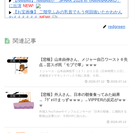
【NMB48】 NMB48が「SPARK 2026 in YAMANAKAKO」
に出演
NEW!
【お宝画像】 二階堂ふみの乳首でもう何回抜いたかわかん
ねええええええ
NEW!
【動画】 美人女優さん、映画でマ○コのビラビラまでめく
redgreen
らせてしまうｗｗｗｗｗｗ
NEW!
【画像】 テレ東の深夜がスゴイ、セクシー女優のナマ乳を
関連記事
モロ流し
NEW!
【悲報】山本由伸さん、メジャー自己ワースト６失
芸能・スポーツ・Youtuber
点→芸スポ民「モブで草」ｗｗｗ
ドジャース・山本由伸投手（２７）が１１日（日本時間１２日）、
Powered by livedoor 相互RSS
本拠地ダイヤモンドバックス戦に先発。６回...
2026.07.12
2026.07.14
【悲報】外人さん、日本の朝食食ってみた結果
芸能・スポーツ・Youtuber
→「ｳﾞｫｴ!!まっずｗｗｗ」→VIPPERの反応がｗｗ
ｗ
外国人YouTuberやインフルエンサーが「日本の朝食」に挑戦する
動画は定番だが、今回VIPに貼られ...
2026.05.12