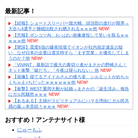
最新記事！
【続報】ショートスリーパー堀大輔、頭頂部の進行が限界→
大谷ら4選手と睡眠比較され晒されるｗｗｗ他
NEW!
【悲報】ポンコツAI、おっぱい画像連投して笑いを取るｗｗ
ｗｗｗ他
NEW!
【闇深】震度6強の爆発現場でイオンが社内規定違反の疑
い…なぜ日本の企業は震災時すら「まず営業」を優先してしま
うのか？他
NEW!
「VIVANT」最新話で最大の裏切り者がまさかの野崎さん！
ネット衝撃「嘘だろ」「今夜は寝られない」他
NEW!
【画像】寝てるアイドルさんの後ろ姿、シルエットがめちゃ
くちゃえ○ちだったｗｗｗｗｗｗ他
NEW!
【衝撃】WEST.重岡大毅が結婚→まさかの「誕生済み」報告
にガル民騒然ｗｗｗ
NEW!
【あるある】主婦がスピリチュアルにハマる理由にガル民共
感の嵐→本音続々ｗｗｗ
NEW!
【物議】”子供1人2000万円”にガル民本音爆発→子なし・子
持ち大激論にｗｗｗ
NEW!
おすすめ！アンテナサイト様
【物議】ひろゆき氏に嫁ブチギレ離婚宣言→まさかの結末に
にゅーもふ
ガル民騒然ｗｗｗ
【続報】三山凌輝、あんかけパスタ店も割烹店もピンチ→ガ