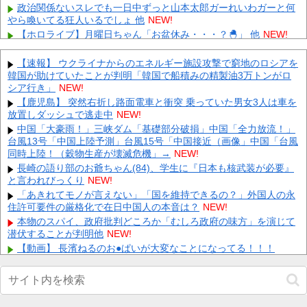
政治関係ないスレでも一日中ずっと山本太郎ガーれいわガーと何
やら喚いてる狂人いるでしょ 他
NEW!
【ホロライブ】月曜日ちゃん「お盆休み・・・？🐣」 他
NEW!
【画像】令和最新の『僕は友達が少ない』の柏崎星奈、めっちゃ
くちゃエロいｗｗｗｗ 他
NEW!
【速報】 ウクライナからのエネルギー施設攻撃で窮地のロシアを
韓国が助けていたことが判明「韓国で船積みの精製油3万トンがロ
【速報】ホルムズ海峡、封鎖 他
NEW!
シア行き」
NEW!
【外国人問題】 小野田紀美大臣「議論すべき時だ」→SNS「まだ
議論もしてなかったんだ...」→小野田大臣「これが進歩状
【鹿児島】 突然右折し路面電車と衝突 乗っていた男女3人は車を
況...
放置しダッシュで逃走中
NEW!
NEW!
【速報】 日本の防衛省、ようやく気づいた模様ｗｗｗｗｗ
中国「大豪雨！」三峡ダム「基礎部分破損」中国「全力放流！」
NEW!
台風13号「中国上陸予測」台風15号「中国接近（画像」中国「台風
記録的猛暑の欧州、ドナウ川の水位が低下してマンモスの骨や沈
同時上陸！（穀物生産が壊滅危機」→
NEW!
没したドイツ軍の戦艦が出現
NEW!
長崎の語り部のお爺ちゃん(84)、学生に『日本も核武装が必要』
【驚愕】 新幹線じゃなく『帰省費4000円』安くなる在来線で帰
と言われびっくり
NEW!
省した結果ｗｗｗｗｗ
NEW!
「あきれてモノが言えない」「国を維持できるの？」外国人の永
【悲報】 大分県、ガチで逝く・・・・・・
NEW!
住許可要件の厳格化で在日中国人の本音は？
NEW!
Powered by livedoor 相互RSS
本物のスパイ、政府批判どころか「むしろ政府の味方」を演じて
潜伏することが判明他
NEW!
【動画】 長濱ねるのお●ぱいが大変なことになってる！！！
NEW!
「勘違いしてる女性が多いけど、年収高い男性は基本的に○○で
す」→共感殺到で拡散 やはりこれが真実なのか他
NEW!
【画像】 YOASOBIの幾田りらさん、胸の膨らみが性的すぎたｗ