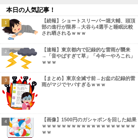
ｗｗｗｗｗｗ
NEW!
本日の人気記事！
【画像】女の子が性行為の後にして欲しいことがこちら・・・他
NEW!
【続報】ショートスリーパー堀大輔、頭頂
【お宝画像】 二階堂ふみの乳首でもう何回抜いたかわかんねええ
部の進行が限界→大谷ら4選手と睡眠比較
ええええ
NEW!
され晒されるｗｗｗ
【速報】週刊フジ「減税反対結構！ならば石破太郎と河野茂は離
党してケジメをつけろ」他
NEW!
【中日】なんで10安打で0点なの？他
NEW!
【速報】東京都内で記録的な雷雨が襲来
【動画】 美人女優さん、映画でマ○コのビラビラまでめくらせて
→「音やばすぎて草」「今年一やろこれ」
しまうｗｗｗｗｗｗ
NEW!
ｗｗｗ
【画像】 テレ東の深夜がスゴイ、セクシー女優のナマ乳をモロ流
し
NEW!
【まとめ】東京全滅寸前→お盆の記録的雷
雨がマジでヤバすぎるｗｗｗ
Powered by livedoor 相互RSS
【画像】1500円のガシャポンを回した結果
ｗｗｗｗｗｗｗｗｗｗｗｗｗｗｗｗｗｗｗ
ｗｗ