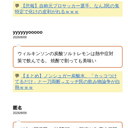
💬
【悲報】自称元プロサッカー選手、なんJ民の鬼
特定で化けの皮剥がれるｗｗｗ
yyyyyyooooo
2026/8/09
ウィルキンソンの炭酸ソルトレモンは熱中症対
策で飲んでる。 焼酎で割っても美味い
💬
【まとめ】ノンシュガー炭酸水、「カッコつけ
てるだけ」と一刀両断→エッヂ民の飲み物論争が白
熱ｗｗｗ
匿名
2026/8/09