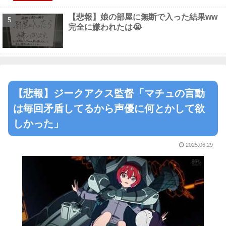
【悲報】娘の部屋に無断で入った結果ww
完全に嫌われたは😭
【悲報】ジークアクス監督「マチュの言動
は毎回矛盾してるから声優に何とかして欲
しかった」
2025.06.29