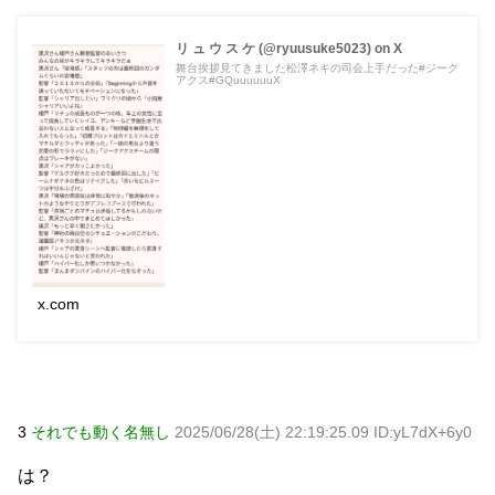
リ ュ ウ ス ケ (@ryuusuke5023) on X
舞台挨拶見てきました松澤ネキの司会上手だった#ジーク
アクス#GQuuuuuuX
x.com
3
それでも動く名無し
2025/06/28(土) 22:19:25.09 ID:yL7dX+6y0
は？