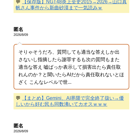
💬
【保存版】NGT48炎上全史2015→2026→山口真
帆さん事件から新曲砂漠まで一気読みｗ
匿名
2026/8/09
そりゃそうだろ、質問しても適当な答えしか出
さないし指摘したら謝罪するも次の質問もまた
適当な答え 嘘ばっか表示して損害出たら責任取
れんのか？と聞いたらAIだから責任取れないとほ
ざく こんなレベルで世...
💬
【まとめ】Gemini、AI界隈で完全終了扱い→優
しいから好む民も同数沸いてカオスｗｗｗ
匿名
2026/8/09