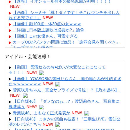
【速報】 イオンモール熊本の爆発原因が判明！！！！
NEW!
【画像】 シャミ子「桃！ダメです！そこはウンチを出し入
れする穴です！」
NEW!
【画像】顔100点、体30点の女ｗｗｗ
「洋画に日本版主題歌は必要か?」論争
【画像】この女優さん、可愛すぎる
カープOBがゾンタバ問題に激怒！「謝罪会見を開くべき」
「カープファンも怒るで」
【画像】顔100点、体30点の女ｗｗｗ
アイドル・芸能速報！
【動画】 長濱ねるのお●ぱいが大変なことになって
る！！！
NEW!
【画像】 YOASOBIの幾田りらさん、胸の膨らみが性的すぎ
たｗｗｗｗｗｗｗ
NEW!
Powered by livedoor 相互RSS
菅原咲月ちゃん、完全サプライズで号泣！？【乃木坂46】
NEW!
【日向坂46】 「ダメなのぉ...？」渡辺莉奈さん、写真集に
興味津々
NEW!
青葉坂46、まもなく正式発表か
NEW!
【日向坂46】 まさかの楽曲も披露！『三期生LIVE』愛知公
演のレポがこちら
NEW!