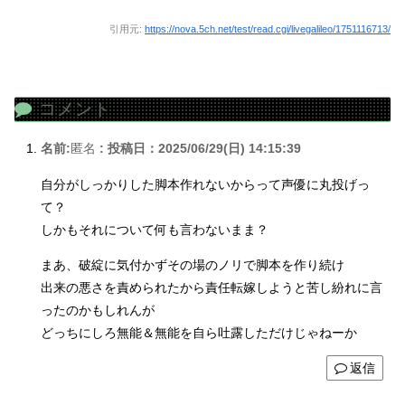
引用元:
https://nova.5ch.net/test/read.cgi/livegalileo/1751116713/
コメント
名前:
匿名
:
投稿日：2025/06/29(日) 14:15:39
自分がしっかりした脚本作れないからって声優に丸投げっ
て？
しかもそれについて何も言わないまま？
まあ、破綻に気付かずその場のノリで脚本を作り続け
出来の悪さを責められたから責任転嫁しようと苦し紛れに言
ったのかもしれんが
どっちにしろ無能＆無能を自ら吐露しただけじゃねーか
返信