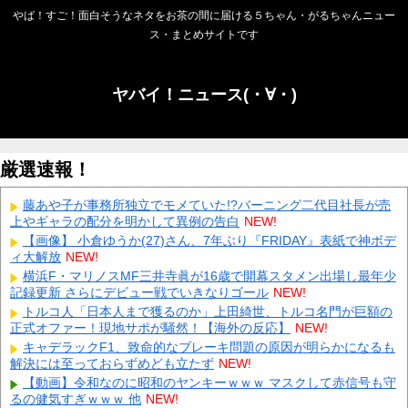
やば！すご！面白そうなネタをお茶の間に届ける５ちゃん・がるちゃんニュー
ス・まとめサイトです
ヤバイ！ニュース(・∀・)
厳選速報！
藤あや子が事務所独立でモメていた!?バーニング二代目社長が売
上やギャラの配分を明かして異例の告白
NEW!
【画像】 小倉ゆうか(27)さん、7年ぶり『FRIDAY』表紙で神ボデ
ィ大解放
NEW!
横浜F・マリノスMF三井寺眞が16歳で開幕スタメン出場し最年少
記録更新 さらにデビュー戦でいきなりゴール
NEW!
トルコ人「日本人まで獲るのか」上田綺世、トルコ名門が巨額の
正式オファー！現地サポが騒然！【海外の反応】
NEW!
キャデラックF1、致命的なブレーキ問題の原因が明らかになるも
解決には至っておらずめども立たず
NEW!
【動画】令和なのに昭和のヤンキーｗｗｗ マスクして赤信号も守
るの健気すぎｗｗｗ 他
NEW!