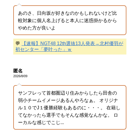
あのさ、日向坂が好きなのかもしれないけど比
較対象に個人名上げると本人に迷惑掛かるから
やめた方が良いよ
💬
【速報】NGT48 12th選抜13人発表→北村優羽が
初センター「夢叶った」ｗ
匿名
2026/8/09
サンフレって首都圏辺り住みからしたら田舎の
弱小チームイメージあるんやろなぁ。 オリジナ
ル１０でJ１優勝経験もあるのに・・・。 在籍し
てなかったら選手でもそんな感覚なんかな。 ロ
ーカルな感じでこじ...