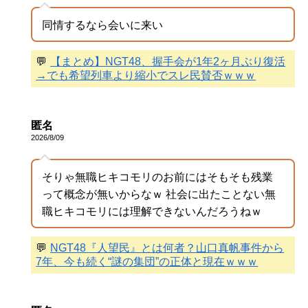
同情するなら会いに来い
💬
【まとめ】NGT48、握手会が1年2ヶ月ぶり復活
→でも希望列車より縮小でスレ民賛否ｗｗｗ
匿名
2026/8/09
そりゃ無職ヒキコモリのお前にはそもそも残業
って概念が無いからなｗ 社会に出たことない無
職ヒキコモリには理解できないんだろうねｗ
💬
NGT48『人望民』とは何者？山口真帆事件から
7年、今も続く“謎の集団”の正体と現在ｗｗｗ