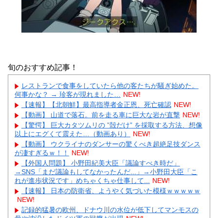
旬のおすすめ記事！
レストランで食事をしていたら他の客たちが騒ぎ始めた。
何事かな？ → 珍客が現れました…
NEW!
【速報】【北朝鮮】最高指導者金正恩、死亡確認
NEW!
【動画】 山道で落石。前を走る車に巨大な岩が直撃
NEW!
【驚愕】 巨大カタツムリの ”殻だけ” を採取する方法、想像
以上にエグくて震えた…（動画あり）
NEW!
【動画】 ウクライナのダンサーの驚くべき超絶足技ダンス
が凄すぎるｗ！！
NEW!
【外国人問題】 小野田紀美大臣「議論すべき時だ」
→SNS「まだ議論もしてなかったんだ...」→小野田大臣「こ
れが進歩状況です」めちゃくちゃ仕事して...
NEW!
【速報】 日本の防衛省、ようやく気づいた模様ｗｗｗｗｗ
NEW!
記録的猛暑の欧州、ドナウ川の水位が低下してマンモスの