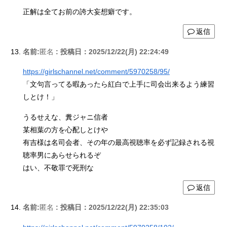
正解は全てお前の誇大妄想癖です。
返信
名前:
匿名
:
投稿日：2025/12/22(月) 22:24:49
https://girlschannel.net/comment/5970258/95/
「文句言ってる暇あったら紅白で上手に司会出来るよう練習
しとけ！」
うるせえな、糞ジャニ信者
某相葉の方を心配しとけや
有吉様は名司会者、その年の最高視聴率を必ず記録される視
聴率男にあらせられるぞ
はい、不敬罪で死刑な
返信
名前:
匿名
:
投稿日：2025/12/22(月) 22:35:03