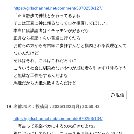
https://girlschannel.net/comment/5970258/127/
「正直散歩で神社とか行ってるよね
そこは正直に神に頼るなってロケ拒否してほしい」
本当に陰謀論者はイチャモンが好きだな
正月なら初詣くらい普通に行くだろ
お前らの方から有吉家に参拝すんなと指図される義理なんて
ないんだけど
それはそれ、これはこれだろうに
こういう社会に馴染めないやつが成功者を引きずり降ろそう
と無駄な工作をするんだよな
馬鹿だから大抵失敗するんだけど
返信
名前:
匿名
:
投稿日：2025/12/22(月) 23:50:42
https://girlschannel.net/comment/5970258/134/
「有吉って娯楽バカにするの大好きだよね」
別にバカにしてないし、ニュースをお読みになっただけだ