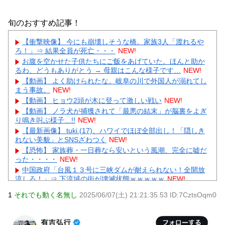
旬のおすすめ記事！
【衝撃映像】 今にも崩壊しそうな橋。家族3人「渡れるや
ろ！」⇒ 結果全員が死亡・・・
NEW!
お腹を空かせた子供たちにご飯をあげていた。ほんと助か
るわ、どうもありがとう → 母親はこんな様子です…
NEW!
【動画】 よく助けられたな。岐阜の川で外国人が溺れてし
まう事故。
NEW!
【動画】 ヒョウ2頭が木に登って激しい戦い
NEW!
【動画】 ノラ犬が捕獲されて「最悪の結末」が脳裏をよぎ
り鳴き叫ぶ様子…!!
NEW!
【最新画像】 tuki.(17)、ハワイでほぼ全部出し！「隠しき
れない美貌」とSNSざわつく
NEW!
【恐怖】 家族葬・一日葬なら安いという風潮、完全に嘘だ
った・・・・
NEW!
中国政府「台風１３号に三峡ダムが耐えられない！全開放
流しろ！」⇒ 下流域の街が壊滅状態ｗｗｗｗｗ
NEW!
【驚愕】 社長「役立たずの中年社員解雇したら若手もみん
1
それでも動く名無し
2025/06/07(土) 21:21:35.53 ID:7CztsOqm0
な辞めてしまった…」
NEW!
【速報】 齋藤飛鳥さんの下着ｗｗｗｗｗｗｗｗ （※画像あ
り）
NEW!