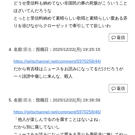
どうせ受信料も納めてない非国民の豚の死骸がこういうこと
ほざいてんだろうな
とっとと受信料納めて素晴らしい歌唱と素晴らしい愛ある弄
りを浴びながらクローゼットで牽引してて欲しいわ
返信
名前:
匿名
:
投稿日：2025/12/22(月) 19:25:15
https://girlschannel.net/comment/5970258/44/
だから有吉様はニュースをお読みになってるだけだろうが
一々誹謗中傷しに来んな、暇人
返信
名前:
匿名
:
投稿日：2025/12/22(月) 19:38:58
https://girlschannel.net/comment/5970258/46/
「他人が楽しんでるのを腐すことはないよね」
だから別に腐してないし
ニュースをお読みになって愛ある弄りを愚民共に施してやっ