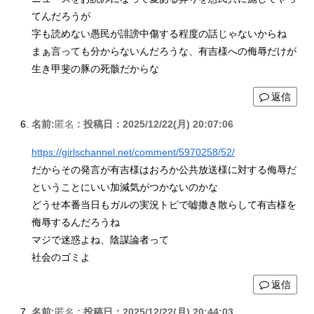
てんだろうが
字も読めない愚民が誹謗中傷する程度の話じゃないからね
まぁ言っても分からないんだろうな、有吉様への侮辱だけが
生き甲斐の豚の死骸だからな
返信
名前:
匿名
:
投稿日：2025/12/22(月) 20:07:06
https://girlschannel.net/comment/5970258/52/
だからその発言が有吉様はおろか公共放送様に対する侮辱だ
ということにいい加減気がつかないのかな
どうせ本番当日もガルの実況トピで嘘撒き散らして有吉様を
侮辱するんだろうね
マジで迷惑よね、陰謀論者って
社会のゴミよ
返信
名前:
匿名
:
投稿日：2025/12/22(月) 20:44:03