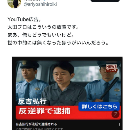
【続報】三山凌輝、あんかけパスタ店も割烹店もピンチ→
ガル民「自業自得」大合唱ｗｗｗ
NEW!
【完全まとめ】旦那への不満・夫婦のすれ違い｜ガル民の
リアル本音を総整理
NEW!
元AKB社長、22億円申告漏れ 乃木坂46運営会社の株式を
パチンコ京楽産業に譲渡【ノース・リバー】【窪田康志】
元AKB社長、22億円申告漏れ 乃木坂46運営会社の株式を
パチンコ京楽産業に譲渡【ノース・リバー】【窪田康志】
Powered by livedoor 相互RSS