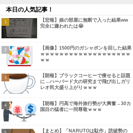
【悲報】BYDの軽EV「ラッコ」が発売1週間で760台を受注。ヒ
本日の人気記事！
ョンデは1年間かけて1328台他
NEW!
【画像】 後藤真希さん、歴史に残る「三大エ□画像」がこちらｗ
【悲報】娘の部屋に無断で入った結果ww
ｗｗｗｗｗ
NEW!
完全に嫌われたは😭
【にじさんじ】おニュイがナルホドくんに驚いとる他
NEW!
【画像】 とちぎテレビさん、野球部JKチアたちのミニスカ生脚を
モロ映し
NEW!
日本の防衛白書、ついに青春アニメ化ｗｗｗ 国防を語る本なのに
【画像】1500円のガシャポンを回した結果
表紙が謎すぎる他
NEW!
ｗｗｗｗｗｗｗｗｗｗｗｗｗｗｗｗｗｗｗ
【動画】 お風呂上がりの女子さん、ちょうど良いマ●毛だったｗ
ｗｗ
ｗｗｗｗｗ
NEW!
【朗報】ブラックコーヒーで痩せると話題
に→ハーバード大の研究まで飛び出しガリ
レオ民大盛り上がりｗｗｗ
Powered by livedoor 相互RSS
【朗報】円高で海外旅行勢が大興奮→30カ
国目の猛者に一同尊敬ｗｗｗ
【まとめ】「NARUTOは駄作」読破勢の