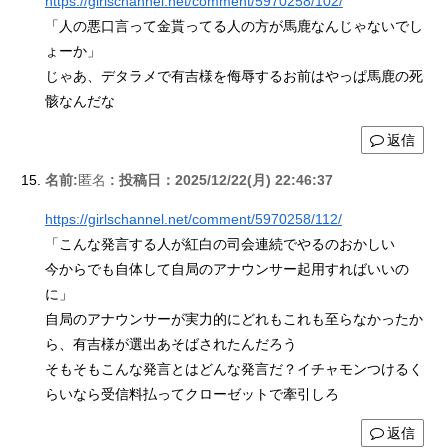
https://girlschannel.net/comment/5970258/102/
「人の悪口言って金貰ってる人の方が馬鹿なんじゃないでし
ょーか」
じゃあ、デタラメで有吉様を侮辱するお前はやっぱ馬鹿の死
骸なんだな
返信
名前:
匿名
:
投稿日：2025/12/22(月) 22:46:37
https://girlschannel.net/comment/5970258/112/
「こんな発言する人が紅白の司会連続でやるのおかしい
今からでも自体して自局のアナウンサー起用すればいいの
に」
自局のアナウンサーが実力的にどれもこれも至らなかったか
ら、有吉様が選出あそばされたんだろう
そもそもこんな発言とはどんな発言だ？イチャモンつけるく
らいなら受信料払ってクローゼットで牽引しろ
返信