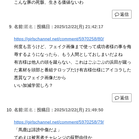
こんな豚の死骸、生きる価値ないわ
返信
名前:
匿名
:
投稿日：2025/12/22(月) 21:42:17
https://girlschannel.net/comment/5970258/80/
何度も言うけど、フェイク画像まで使って成功者様の事を侮
辱するようになったら、もう人間としておしまいだよね
有吉様は他人の頭を蹴らない、これはごぶごぶの浜田が蹴っ
た素材を頭部と番組テロップだけ有吉様仕様にアイコラした
悪質なフェイク画像だから
いい加減学習しろ？
返信
名前:
匿名
:
投稿日：2025/12/22(月) 21:49:50
https://girlschannel.net/comment/5970258/79/
「馬鹿は誹謗中傷だよ」
てめえは被害者チャレンジの荻野由佳か