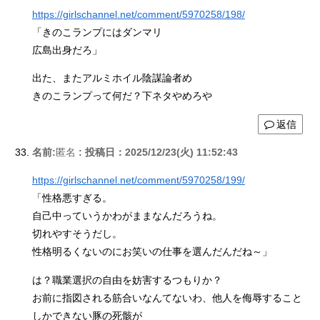
https://girlschannel.net/comment/5970258/198/
「きのこランプにはダンマリ
広島出身だろ」
出た、またアルミホイル陰謀論者め
きのこランプって何だ？下ネタやめろや
返信
名前:
匿名
:
投稿日：2025/12/23(火) 11:52:43
https://girlschannel.net/comment/5970258/199/
「性格悪すぎる。
自己中っていうかわがままなんだろうね。
切れやすそうだし。
性格明るくないのにお笑いの仕事を選んだんだね～」
は？職業選択の自由を妨害するつもりか？
お前に指図される筋合いなんてないわ、他人を侮辱すること
しかできない豚の死骸が