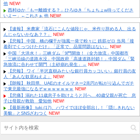
他
NEW!
西村ゆか「もー離婚する？」ひろゆき「ちょちょw待ってくださ
いよー」←これさぁ 他
NEW!
【VTuber】ピエ郎、二次創作のため全身図を求められる→「いつ
から俺に下半身があると錯覚していた…？」 他
NEW!
【速報】 米農家「流石にこんな値段じゃ、米作り辞める人、出る
んじゃないかなあ？？」
冷静に考えてPS5って6年もあったのにSwitch2よりソフト売れな
NEW!
いのヤバいよな 他
NEW!
【悲報】 中国、橋の欄干が強風一発で粉々に 鉄筋ゼロ 当局「接
着剤でくっつけただけ」「正常で、品質問題はない」
【悲報】上田綺世、日本代表で多忙なのに奥さんに育児を手伝え
NEW!
と詰められる… 他
NEW!
中国「大洪水！」三峡ダム「9門開放！（全力放流」中国都市
「三峡沿線の道路水没」中国政府「高速道路封鎖！」中国ダム「緊
【恐怖】 家族葬・一日葬なら安いという風潮、完全に嘘だっ
た・・・・
急放流に合わせて開門（土砂崩れ発生」→
NEW!
NEW!
中国政府「台風１３号に三峡ダムが耐えられない！全開放流し
【悲報】 ワイ「半沢直樹みたいな銀行員カッコいい」銀行員の友
ろ！」⇒ 下流域の街が壊滅状態ｗｗｗｗｗ
人「あんな奴居ねえよ」
NEW!
NEW!
【驚愕】 社長「役立たずの中年社員解雇したら若手もみんな辞め
【朗報】 秋田県、UAEのオイルマネー2兆円が転がり込んでガチ
てしまった…」
で東北最強になるぞｗｗｗｗｗｗｗ
NEW!
NEW!
【速報】 齋藤飛鳥さんの下着ｗｗｗｗｗｗｗｗ （※画像あり）
【悲痛】溺れた11歳息子を助けようと川へ…40歳父親が死亡 息
子は母親が救助 愛知他
NEW!
NEW!
【最新画像】 tuki.(17)、ハワイでほぼ全部出し！「隠しきれない
Powered by livedoor 相互RSS
美貌」とSNSざわつく
NEW!
村上2試合連続第26号ホームラン
wwwwwwwwwwwwwwwwwwwwwwwwwww他
NEW!
【画像】 女さん「私、垢抜けたかな？」お○ぱいボロンｗｗｗ
NEW!