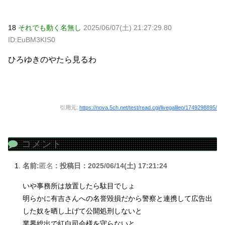
18
それでも動く名無し
2025/06/07(土) 21:27:29.80
ID:EuBM3KIS0
ひろゆきのやたら見るわ
引用元:
https://nova.5ch.net/test/read.cgi/livegalileo/1749298895/
コメント
名前:
匿名
:
投稿日：2025/06/14(土) 17:21:24
いや事務所は放置したら駄目でしょ
明らかに有吉さんへの名誉毀損だから警察と連携して広告出
した奴を晒し上げて公開処刑しないと
業界総出で紅白司会様を守らないと