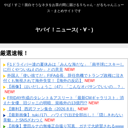
やば！すご！面白そうなネタをお茶の間に届ける５ちゃん・がるちゃんニュー
ス・まとめサイトです
ヤバイ！ニュース(・∀・)
厳選速報！
F1ドライバー達の夏休みは「みんな海だな」「南半球にスキーし
に行くやついねえのか」との意見
NEW!
外国人「使い捨てだ」FIFA会長、辞任危機でトランプ政権に泣き
付くも無視されて海外失笑！【海外の反応】
NEW!
【画像】 はいだしょうこ（47）「こんなオバサンでいいの…？」
NEW!
FRIDAY作成のタレント＆アスリート「最新CMギャラリスト」消
えた女優、旧ジャニの明暗、規格外の13億円!?
NEW!
【勝利】 西武ファン集合（2026.8.8）
NEW!
【最新画像】 tuki.(17)、ハワイでほぼ全部出し！「隠しきれない
美貌」とSNSざわつく
NEW!
【画像】豊田ルナの無修正自撮り写真、ガチで大絶賛されるwww