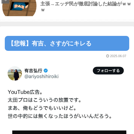
主張→エッヂ民が徹底討論した結論がｗｗ
ｗ
【悲報】有吉、さすがにキレる
2025.06.07