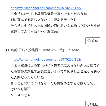
https://girlschannel.net/comment/5970258/178/
「金持ちだから上級国民気分で蔑んでるんだろうね」
別に蔑んでる訳じゃないし、愛ある弄りだし
そもそも金持ちの上級国民の何が悪い？成功した証だろうが
嫉妬してんじゃねえや、糞庶民が
返信
名前:
匿名
:
投稿日：2025/12/23(火) 11:15:32
https://girlschannel.net/comment/5970258/182/
「まぁ電波に出る前はバイト先で気に入らない新人が出てき
たら古参の意見で店長に言いよって辞めさせた位元から腐っ
た人間だったらしいね
言うこと聞いてくれなかったら俺辞めますとか困らせて」
はい作り話乙
ソース出せや
返信