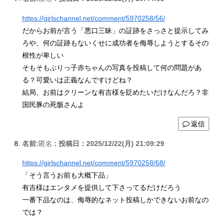
https://girlschannel.net/comment/5970258/56/
だからお前が言う「悪口三昧」の証跡をさっさと提示してみ
ろや、何の証跡もないくせに成功者を侮辱しようとするその
根性が卑しい
そもそもぶりっ子赤ちゃんの写真を投稿して何の問題があ
る？可愛いは正義なんですけどね？
結局、お前はクリーンな有吉様を貶めたいだけなんだろ？非
国民豚の死骸さんよ
返信
名前:
匿名
:
投稿日：2025/12/22(月) 21:09:29
https://girlschannel.net/comment/5970258/68/
「そう言うお前も大概下品」
有吉様はエンタメを提供して下さってるだけだろう
一番下品なのは、侮辱的なネット投稿しかできないお前なの
では？