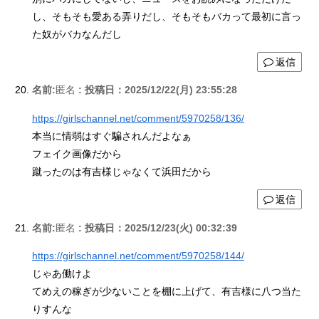
し、そもそも愛ある弄りだし、そもそもバカって最初に言っ
た奴がバカなんだし
返信
名前:
匿名
:
投稿日：2025/12/22(月) 23:55:28
https://girlschannel.net/comment/5970258/136/
本当に情弱はすぐ騙されんだよなぁ
フェイク画像だから
蹴ったのは有吉様じゃなくて浜田だから
返信
名前:
匿名
:
投稿日：2025/12/23(火) 00:32:39
https://girlschannel.net/comment/5970258/144/
じゃあ働けよ
てめえの稼ぎが少ないことを棚に上げて、有吉様に八つ当た
りすんな