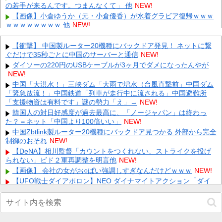
の若手が来るんです。つまんなくて」 他
NEW!
【画像】小倉ゆうか（元・小倉優香）が水着グラビア復帰ｗｗｗ
ｗｗｗｗｗｗｗｗ 他
NEW!
【にじさんじ】笹木「本日から1週間ほど里に帰省してくるやよ
～。久々に京都満喫してくるっ！」 他
NEW!
【衝撃】 中国製ルーター20機種にバックドア発見！ ネットに繋
ぐだけで35秒ごとに中国のサーバーと通信
【速報】新ガチャ「彩獣神祭」登場！？ルール詳細がこちら 他
NEW!
NEW!
ダイソーの220円のUSBケーブルが3ヶ月でダメになったんやが
NEW!
【悲報】元ジャングル斉藤の被害女性「事件で知名度を上げてバ
ウムクーヘン売ったりTikTokライブしてて悔しさと怒りを感
中国「大洪水！」三峡ダム「大雨で増水（台風直撃前」中国ダム
じ...
NEW!
「緊急放流！」中国鉄道「列車が走行中に流される」中国避難所
「支援物資は有料です」謎の勢力「え」→
【ネタバレ】 ワンピース、ルフィ絶体絶命の超展開ｗｗｗｗｗｗ
NEW!
ｗｗｗｗｗｗｗｗｗｗｗｗｗｗｗｗｗｗｗｗｗｗｗｗｗｗｗｗｗ
韓国人の対日好感度が過去最高に、「ノージャパン」は終わっ
ｗ...
NEW!
た？＝ネット「中国より100倍いい」
NEW!
【速報】 専門家「イオンモール熊本の爆心地に”こんなもの”があ
中国Zbtlink製ルーター20機種にバックドア見つかる 外部から完全
ったんだけど…」
NEW!
制御のおそれ
NEW!
【画像】 真夏日のプール、ガチで最高すぎｗｗｗｗｗｗｗｗｗｗ
【DeNA】相川監督「カウントをつくれない、ストライクを投げ
NEW!
られない」ビド２軍再調整を明言他
NEW!
内田梨瑚受刑者「社会に戻りたいです」
NEW!
【画像】 会社の女がお○ぱい強調しすぎなんだけどｗｗｗ
NEW!
【UFO戦士ダイアポロン】NEO ダイナマイトアクション「ダイ
Powered by livedoor 相互RSS
アポロン アニメカラーVer.」アクションフィギュア【予約開始】他
NEW!
【画像】 アイナジエンドさん、お尻が性的すぎた件ｗｗｗｗｗｗ
NEW!