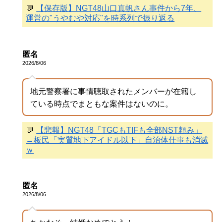
💬
【保存版】NGT48山口真帆さん事件から7年、
運営の"うやむや対応"を時系列で振り返る
匿名
2026/8/06
地元警察署に事情聴取されたメンバーが在籍し
ている時点でまともな案件はないのに。
💬
【悲報】NGT48「TGCもTIFも全部NST頼み」
→板民「実質地下アイドル以下」自治体仕事も消滅
ｗ
匿名
2026/8/06