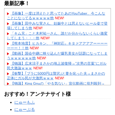
最新記事！
【画像】一度は消えたと思ってたあのYouTuber、今こんな
ことになってるｗｗｗｗｗ他
NEW!
【画像】田中みな実さん、妊娠中とは思えないヒール姿で登
場してしまう他
NEW!
「キム兄」こと木村祐一さん、誰だか分からないくらい激変
してしまう・・・他
NEW!
【熊本地震】ヒカキン、『神対応』キタァアアアアーーーー
ーーー！！他
NEW!
【動画】国会中継に映り込んだ爆乳美女が話題になってしま
うｗｗｗｗｗｗ他
NEW!
【物議】広末涼子まさかの地上波復帰→”次男の言葉”にガル
民大激論ｗｗｗ
NEW!
【衝撃】｢ブラに5000円は贅沢｣と妻を叱った夫→まさかの
正体にガル民が大激怒ｗｗｗ
NEW!
【物議】King Gnuの「やる気ない」宣伝動画に批判殺到→
ガル民も真っ二つにｗｗｗ
NEW!
おすすめ！アンテナサイト様
【続報】三山凌輝、花乃まりあと懲りずに密会継続→ガル民
「もう何回目だよ」総ツッコミｗｗｗ
にゅーもふ
【物議】板倉滉”年収7億円”報道にガル民騒然→トピ乱立に
「もういい」の声もｗｗｗ
にゅーぷる