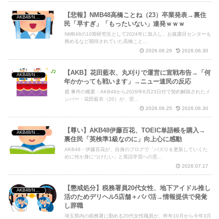
【悲報】NMB48高橋ことね（23）卒業発表→裏住
AKB48/NGT48/他アイドル
民「早すぎ」「もったいない」連発ｗｗｗ
NMB48の10期研究生として2024年に加入し、お披露目センターも
務めるなど期待されていた高橋こと...
2026.06.29
2026.06.30
【AKB】花田藍衣、丸刈りで運営に宣戦布告→「何
AKB48/NGT48/他アイドル
年かかっても戦います」→ニュー速民の反応
📰 事件の概要：AKB48から2026年6月23日付で契約解除されたメ
ンバー・花田藍衣（20）が、翌...
2026.06.25
2026.06.30
【尊い】AKB48伊藤百花、TOEIC単語帳を購入→
AKB48/NGT48/他アイドル
裏住民「英検準1級なのに」向上心に感動
AKB48・伊藤百花が、自身のブログで「バズりを更新していくた
めに何か身につけたい」と英語学習への意...
2026.07.17
【懲戒処分】税務署員20代女性、地下アイドル推し
AKB48/NGT48/他アイドル
活のためデリヘル5店舗＋パパ活→情報提供で発覚
し辞職
埼玉県内の税務署に勤める20代女性職員が、昨年10月から今年3月