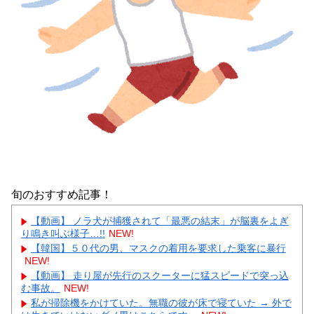
旬のおすすめ記事！
【動画】 ノラ犬が捕獲されて「最悪の結末」が脳裏をよぎ
り鳴き叫ぶ様子…!!
NEW!
【韓国】５０代の男、マスクの着用を要求した乗客に暴行
NEW!
【動画】 走り屋が先行のスクーターに猛スピードで突っ込
む事故。
NEW!
私が掃除機をかけていた。無職の彼が床で寝ていた → 外で