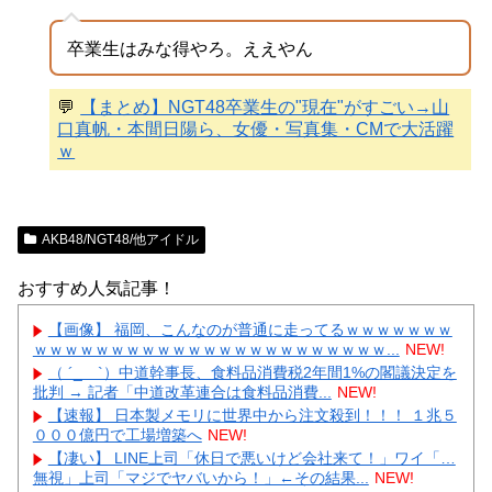
卒業生はみな得やろ。ええやん
💬
【まとめ】NGT48卒業生の"現在"がすごい→山
口真帆・本間日陽ら、女優・写真集・CMで大活躍
ｗ
AKB48/NGT48/他アイドル
おすすめ人気記事！
【画像】 福岡、こんなのが普通に走ってるｗｗｗｗｗｗｗ
ｗｗｗｗｗｗｗｗｗｗｗｗｗｗｗｗｗｗｗｗｗｗｗ...
NEW!
（ ´_ゝ`）中道幹事長、食料品消費税2年間1%の閣議決定を
批判 → 記者「中道改革連合は食料品消費...
NEW!
【速報】 日本製メモリに世界中から注文殺到！！！ １兆５
０００億円で工場増築へ
NEW!
【凄い】 LINE上司「休日で悪いけど会社来て！」ワイ「…
無視」上司「マジでヤバいから！」←その結果...
NEW!