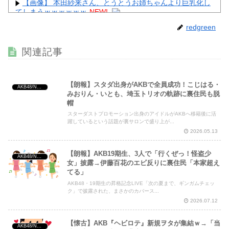
【画像】 本田紗来さん、とうとうお姉ちゃんより巨乳化し
てしまうｗｗｗｗｗｗ
NEW!
【画像】 靴屋の女子店員さん、お尻の割れ目ががっつり出
redgreen
てしまうｗｗｗｗｗｗｗ
NEW!
【画像】 セクシー女優・谷原希美、ナマ乳が最高にヌケる
関連記事
ぞ
NEW!
【朗報】スタダ出身がAKBで全員成功！こじはる・
AKB48/NGT48/他アイドル
みおりん・いとも、埼玉トリオの軌跡に裏住民も脱
帽
Powered by livedoor 相互RSS
スターダストプロモーション出身のアイドルがAKBへ移籍後に活
躍しているという話題が裏サロンで盛り上が...
2026.05.13
【朗報】AKB19期生、3人で「行くぜっ！怪盗少
AKB48/NGT48/他アイドル
女」披露→伊藤百花のエビ反りに裏住民「本家超え
てる」
AKB48・19期生の昇格記念LIVE「次の夏まで、ギンガムチェッ
ク」で披露された、まさかのカバース...
2026.07.12
【懐古】AKB『ヘビロテ』新規ヲタが集結ｗ→「当
AKB48/NGT48/他アイドル