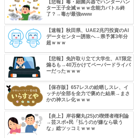
【悲報】毒・細菌兵器でハンターハン
ター王子全滅ｗｗｗ念能力バトル終
了？→毒が最強www
【速報】秋田県、UAE2兆円投資のAI
データセンター誘致へ→県予算3年分
超ｗｗｗ
【悲報】免許取り立て大学生、AT限定
煽るも→40万かけてペーパードライバ
ーだったｗｗｗ
【保存版】657レスの絵晒しスレ、イ
ッチが全部を全力で褒めた結果→まさ
かの神スレ化ｗｗｗ
【炎上】岸谷蘭丸(25)の喫煙者権利論
→芸スポ+民「払うのが嫌なら吸う
な」総ツッコミｗｗｗ