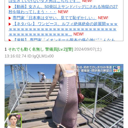
は生きていけないダメ男はこちらです…
NEW!
【動画】女さん、50発以上サンドバッグにされる地獄の27
秒を味わってしまう・・・
NEW!
専門家「日本車はダサい、見てて恥ずかしい」
NEW!
【ネタバレ】 ワンピース、ルフィ絶体絶命の超展開ｗｗｗ
ｗｗｗｗｗｗｗｗｗｗｗｗｗｗｗｗｗｗｗｗｗｗｗｗｗｗｗ
ｗｗｗｗｗｗｗｗｗｗｗｗｗｗｗ...
NEW!
【速報】 専門家「イオンモール熊本の爆心地に”こんなも
の”があったんだけど…」
NEW!
1
それでも動く名無し 警備員[Lv.2][警]
2024/09/07(土)
【画像】 真夏日のプール、ガチで最高すぎｗｗｗｗｗｗｗ
13:16:02.74 ID:IgQLM1x00
ｗｗｗ
NEW!
内田梨瑚受刑者「社会に戻りたいです」
NEW!
【物議】広末涼子まさかの地上波復帰→”次男の言葉”にガル
民大激論ｗｗｗ
NEW!
【衝撃】｢ブラに5000円は贅沢｣と妻を叱った夫→まさかの
正体にガル民が大激怒ｗｗｗ
NEW!
元AKB社長、22億円申告漏れ 乃木坂46運営会社の株式を
パチンコ京楽産業に譲渡【ノース・リバー】【窪田康志】
元AKB社長、22億円申告漏れ 乃木坂46運営会社の株式を
パチンコ京楽産業に譲渡【ノース・リバー】【窪田康志】