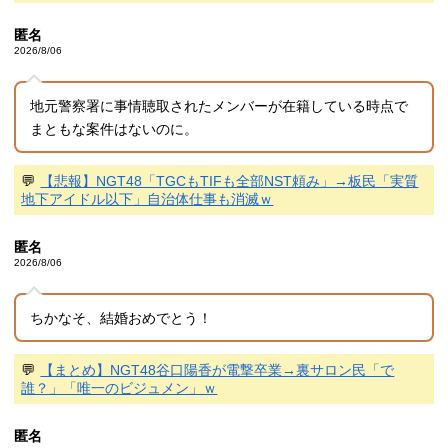
匿名
2026/8/06
地元警察署に事情聴取されたメンバーが在籍している時点で
まともな案件はないのに。
💬
【悲報】NGT48「TGCもTIFも全部NST頼み」→板民「実質
地下アイドル以下」自治体仕事も消滅ｗ
匿名
2026/8/06
ちかなそ、結婚おめでとう！
💬
【まとめ】NGT48谷口陽香が電撃卒業→裏サロン民「で
誰？」「唯一のビジュメン」ｗ
匿名