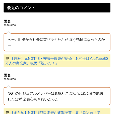
最近のコメント
匿名
2026/8/06
へー、町長から社長に乗り換えたんだ 違う指輪になったのか
ー
💬
【速報】元NGT48・安藤千伽奈が結婚→お相手はYouTube80
万人の実業家、板民「祝いだ！」
匿名
2026/8/06
NGTのビジュアルメンバーは真帆りこぽんもふ&歩咲で絶滅
したはず 全員心もきれいだった
💬
【まとめ】NGT48谷口陽香が電撃卒業→裏サロン民「で