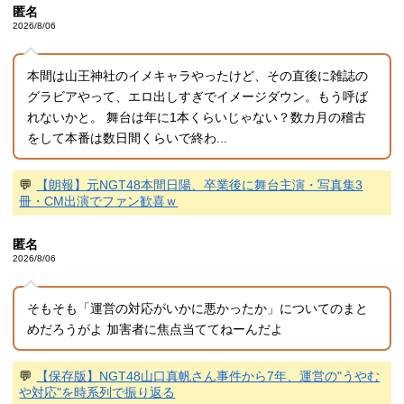
匿名
2026/8/06
本間は山王神社のイメキャラやったけど、その直後に雑誌の
グラビアやって、エロ出しすぎでイメージダウン。もう呼ば
れないかと。 舞台は年に1本くらいじゃない？数カ月の稽古
をして本番は数日間くらいで終わ...
💬
【朗報】元NGT48本間日陽、卒業後に舞台主演・写真集3
冊・CM出演でファン歓喜ｗ
匿名
2026/8/06
そもそも「運営の対応がいかに悪かったか」についてのまと
めだろうがよ 加害者に焦点当ててねーんだよ
💬
【保存版】NGT48山口真帆さん事件から7年、運営の"うやむ
や対応"を時系列で振り返る