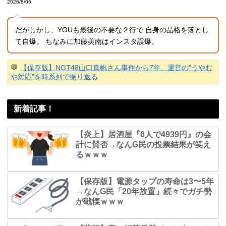
2026/8/06
だがしかし、YOUも最後の不要な２行で 自身の品格を落とし
て自爆。 ちなみに加藤美南はインスタ誤爆。
💬
【保存版】NGT48山口真帆さん事件から7年、運営の"うやむ
や対応"を時系列で振り返る
新着記事！
【炎上】居酒屋『6人で4939円』の会
計に賛否→なんG民の投票結果が笑え
るｗｗｗ
【保存版】電源タップの寿命は3〜5年
→なんG民「20年放置」続々でガチ勢
が戦慄ｗｗｗ