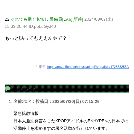
22
それでも動く名無し 警備員[Lv.6][新芽]
2024/09/07(土)
13:39:28.44 ID:poLuGyJ40
もっと貼ってもええんやで？
引用元:
https://nova.5ch.net/test/read.cgi/livegalileo/1725682562/
コメント
名前:
匿名
:
投稿日：2025/07/20(日) 07:15:26
緊急拡散情報
日本人差別発言をしたKPOPアイドルのENHYPENの日本での
活動停止を求めますの署名活動が行われています。