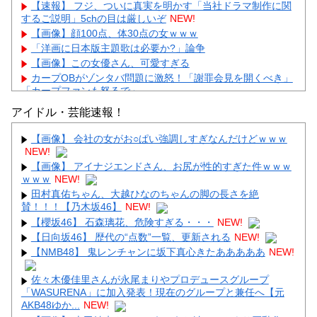
【速報】 フジ、ついに真実を明かす「当社ドラマ制作に関
するご説明」5chの目は厳しいぞ
NEW!
【画像】顔100点、体30点の女ｗｗｗ
「洋画に日本版主題歌は必要か?」論争
【画像】この女優さん、可愛すぎる
カープOBがゾンタバ問題に激怒！「謝罪会見を開くべき」
「カープファンも怒るで」
【画像】顔100点、体30点の女ｗｗｗ
アイドル・芸能速報！
【画像】 会社の女がお○ぱい強調しすぎなんだけどｗｗｗ
NEW!
【画像】 アイナジエンドさん、お尻が性的すぎた件ｗｗｗ
ｗｗｗ
NEW!
Powered by livedoor 相互RSS
田村真佑ちゃん、大越ひなのちゃんの脚の長さを絶
賛！！！【乃木坂46】
NEW!
【櫻坂46】 石森璃花、危険すぎる・・・
NEW!
【日向坂46】 歴代の“点数”一覧、更新される
NEW!
【NMB48】 鬼レンチャンに坂下真心きたあああああ
NEW!
佐々木優佳里さんが永尾まりやプロデュースグループ
「WASURENA」に加入発表！現在のグループと兼任へ【元
AKB48ゆか...
NEW!