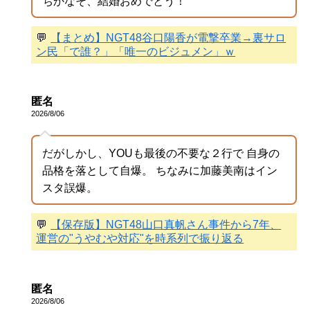
ちかなそ、結婚おめでとう！
💬
【まとめ】NGT48谷口陽香が電撃卒業→裏サロ
ン民「で誰？」「唯一のビジュメン」ｗ
匿名
2026/8/06
だがしかし、YOUも最後の不要な２行で 自身の
品格を落として自爆。 ちなみに加藤美南はイン
スタ誤爆。
💬
【保存版】NGT48山口真帆さん事件から7年、
運営の"うやむや対応"を時系列で振り返る
匿名
2026/8/06