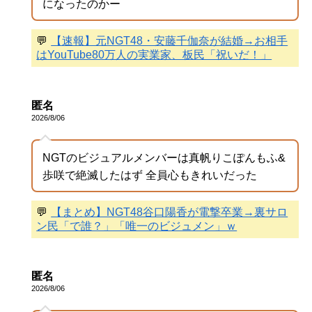
になったのかー
💬
【速報】元NGT48・安藤千伽奈が結婚→お相手
はYouTube80万人の実業家、板民「祝いだ！」
匿名
2026/8/06
NGTのビジュアルメンバーは真帆りこぽんもふ&
歩咲で絶滅したはず 全員心もきれいだった
💬
【まとめ】NGT48谷口陽香が電撃卒業→裏サロ
ン民「で誰？」「唯一のビジュメン」ｗ
匿名
2026/8/06