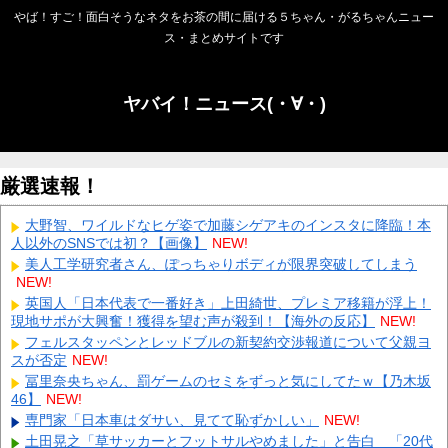
やば！すご！面白そうなネタをお茶の間に届ける５ちゃん・がるちゃんニュー
ス・まとめサイトです
ヤバイ！ニュース(・∀・)
厳選速報！
大野智、ワイルドなヒゲ姿で加藤シゲアキのインスタに降臨！本
人以外のSNSでは初？【画像】
NEW!
美人工学研究者さん、ぽっちゃりボディが限界突破してしまう
NEW!
英国人「日本代表で一番好き」上田綺世、プレミア移籍が浮上！
現地サポが大興奮！獲得を望む声が殺到！【海外の反応】
NEW!
フェルスタッペンとレッドブルの新契約交渉報道について父親ヨ
スが否定
NEW!
冨里奈央ちゃん、罰ゲームのセミをずっと気にしてたｗ【乃木坂
46】
NEW!
専門家「日本車はダサい、見てて恥ずかしい」
NEW!
土田晃之「草サッカーとフットサルやめました」と告白 「20代