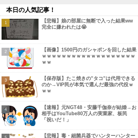
板橋の花火大会にセクシー女優松本いちかと新井リマおって草他
本日の人気記事！
NEW!
【画像】 本田紗来さん、とうとうお姉ちゃんより巨乳化してしま
【悲報】娘の部屋に無断で入った結果ww
うｗｗｗｗｗｗ
NEW!
完全に嫌われたは😭
海外「日本なんて行くんじゃなかった…」 日本を知ってしまった
ディズニー信者、帰国後『本家』に失望する事態に他
NEW!
ペレスとキャデラックF1の契約は2026年の1年のみ、2027年に向
けてウィリアムズと交渉開始との情報他
NEW!
【画像】1500円のガシャポンを回した結果
【画像】 靴屋の女子店員さん、お尻の割れ目ががっつり出てしま
ｗｗｗｗｗｗｗｗｗｗｗｗｗｗｗｗｗｗｗ
うｗｗｗｗｗｗｗ
NEW!
ｗｗ
【画像】 セクシー女優・谷原希美、ナマ乳が最高にヌケるぞ
NEW!
【保存版】たこ焼きの"タコ"は代用できる
のか→VIP民が本気で選んだ最強の代役ｗ
ｗｗ
Powered by livedoor 相互RSS
【速報】元NGT48・安藤千伽奈が結婚→お
相手はYouTube80万人の実業家、板民
「祝いだ！」
【悲報】毒・細菌兵器でハンターハンター