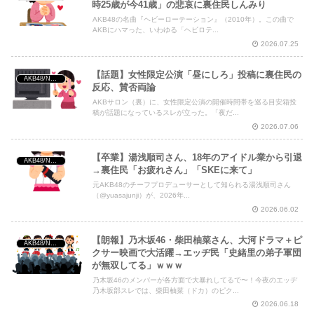
時25歳が今41歳」の悲哀に裏住民しんみり
AKB48の名曲『ヘビーローテーション』（2010年）。この曲で
AKBにハマった、いわゆる「ヘビロテ...
2026.07.25
【話題】女性限定公演「昼にしろ」投稿に裏住民の
AKB48/NGT48/他アイドル
反応、賛否両論
AKBサロン（裏）に、女性限定公演の開催時間帯を巡る目安箱投
稿が話題になっているスレが立った。「夜だ...
2026.07.06
【卒業】湯浅順司さん、18年のアイドル業から引退
AKB48/NGT48/他アイドル
→裏住民「お疲れさん」「SKEに来て」
元AKB48のチーフプロデューサーとして知られる湯浅順司さん
（@yuasajunji）が、2026年...
2026.06.02
【朗報】乃木坂46・柴田柚菜さん、大河ドラマ＋ピ
AKB48/NGT48/他アイドル
クサー映画で大活躍→エッヂ民「史緒里の弟子軍団
が無双してる」ｗｗｗ
乃木坂46のメンバーが各方面で大暴れしてるで〜！今夜のエッヂ
乃木坂部スレでは、柴田柚菜（ドカ）のピク...
2026.06.18