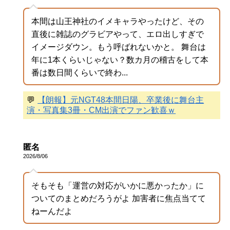
本間は山王神社のイメキャラやったけど、その
直後に雑誌のグラビアやって、エロ出しすぎで
イメージダウン。もう呼ばれないかと。 舞台は
年に1本くらいじゃない？数カ月の稽古をして本
番は数日間くらいで終わ...
💬
【朗報】元NGT48本間日陽、卒業後に舞台主
演・写真集3冊・CM出演でファン歓喜ｗ
匿名
2026/8/06
そもそも「運営の対応がいかに悪かったか」に
ついてのまとめだろうがよ 加害者に焦点当てて
ねーんだよ