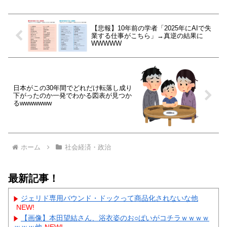
【悲報】10年前の学者「2025年にAIで失
業する仕事がこちら」→真逆の結果に
WWWWW
日本がこの30年間でどれだけ転落し成り
下がったのか一発でわかる図表が見つか
るwwwwwww
ホーム
社会経済・政治
最新記事！
ジェリド専用バウンド・ドックって商品化されないな他
NEW!
【画像】本田望結さん、浴衣姿のお○ぱいがコチラｗｗｗｗ