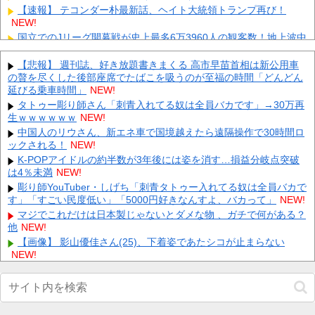
【速報】 テコンダー朴最新話、ヘイト大統領トランプ再び！
NEW!
国立でのJリーグ開幕戦が史上最多6万3960人の観客数！地上波中
継＆劇的な試合展開でSNSでも話題に
NEW!
F1ドライバー達の夏休みは「みんな海だな」「南半球にスキーし
【悲報】 週刊誌、好き放題書きまくる 高市早苗首相は新公用車
に行くやついねえのか」との意見
の贅を尽くした後部座席でたばこを吸うのが至福の時間「どんどん
NEW!
延びる乗車時間」
NEW!
中国、三峡ダムが全開放流。長江流域で深刻な洪水被害
NEW!
タトゥー彫り師さん「刺青入れてる奴は全員バカです」→30万再
【動画】 町の中華料理屋さん、娘の採用で人気店になってしまう
生ｗｗｗｗｗｗ
NEW!
NEW!
中国人のリウさん、新エネ車で国境越えたら遠隔操作で30時間ロ
ロシアさん、国民の財産を没収しはじめる
NEW!
ックされる！
NEW!
【画像】 全身入れ墨の彫り師、『とんでもない正論』を吐いて30
K-POPアイドルの約半数が3年後には姿を消す…損益分岐点突破
万再生されてしまうｗｗｗｗｗｗｗ
NEW!
は4％未満
NEW!
【悲報】 明日、飛田給とかいう謎の場所に行くんやが何があるん
彫り師YouTuber・しげち「刺青タトゥー入れてる奴は全員バカで
や????・・・・・・・・・
NEW!
す」「すごい民度低い」「5000円好きなんすよ、バカって」
NEW!
Powered by livedoor 相互RSS
マジでこれだけは日本製じゃないとダメな物 、ガチで何がある？
他
NEW!
【画像】 影山優佳さん(25)、下着姿であたシコが止まらない
NEW!
【巨人対ヤクルト19回戦】巨人、4回裏にダルベックと石塚のタ
イムリーで2点を取り1点差に詰め寄る！！！！！！！！！！！！他
NEW!
【画像】 女優・水崎綾女、R-15指定映画で乳首解禁、しかもピ