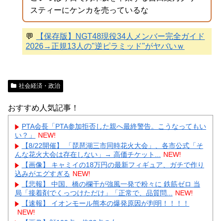
スティーにケンカを売っているな
💬
【保存版】NGT48現役34人メンバー完全ガイド
2026→正規13人の"逆ピラミッド"がヤバいｗ
社会経済・政治
おすすめ人気記事！
PTA会長「PTA参加拒否した親へ最終警告。こうなってもい
い？」
NEW!
【8/22開催】 「琵琶湖三市同時花火大会」、各市公式「そ
んな花火大会は存在しない」→ 高価チケット...
NEW!
【画像】 キャミイの18万円の最新フィギュア、ガチで作り
込みがエグすぎる
NEW!
【悲報】 中国、橋の欄干が強風一発で粉々に 鉄筋ゼロ 当
局「接着剤でくっつけただけ」「正常で、品質問...
NEW!
【速報】 イオンモール熊本の爆発原因が判明！！！！
NEW!