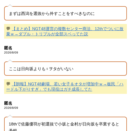
まずは西潟を選抜から外すことをすべきなのに
💬
【まとめ】NGT48運営の複数センター商法、12thでついに放
棄ｗ→ダブル・トリプルが全部スベってた説
匿名
2026/8/09
ここは日向坂よりも♀ヲタがいない
💬
【朗報】NGT48劇場、若い女子＆オタが増加中ｗ→板民「ハ
ードル下がりすぎ」でも現役はガチ成長してた
匿名
2026/8/09
18thで佐藤優羽が初選抜で小坂と金村が日向坂を卒業すると
予想