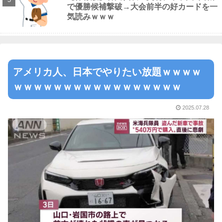
で優勝候補撃破→大会前半の好カードを一
気読みｗｗｗ
アメリカ人、日本でやりたい放題ｗｗｗｗ
ｗｗｗｗｗｗｗｗｗｗｗｗｗｗｗｗｗ
2025.07.28