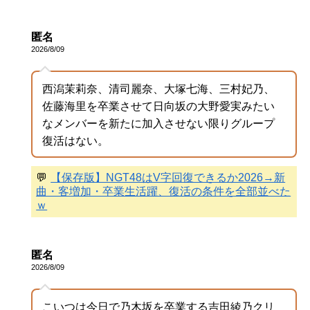
匿名
2026/8/09
西潟茉莉奈、清司麗奈、大塚七海、三村妃乃、
佐藤海里を卒業させて日向坂の大野愛実みたい
なメンバーを新たに加入させない限りグループ
復活はない。
💬
【保存版】NGT48はV字回復できるか2026→新
曲・客増加・卒業生活躍、復活の条件を全部並べた
ｗ
匿名
2026/8/09
こいつは今日で乃木坂を卒業する吉田綾乃クリ