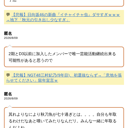
💬
【悲報】日向坂46の新曲『イチャイチャ虫』ダサすぎｗｗｗ
→地下「秋元の引き出し少なすぎ」
匿名
2026/8/09
2期とD3以前に加入したメンバーで唯一芸能活動継続出来る
可能性があると思うので
💬
【悲報】NGT48三村妃乃(9年目)、初選抜ならず→「意地を張
らせてください」留年宣言ｗ
匿名
2026/8/09
其れよりなにより秋刀魚が七十過ぎとは。。。。自分も年取
るわけだなあと嘆いてみたりなんだリ。みんな一緒に年取る
んだよね。