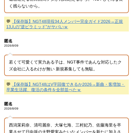
く残らないから。
💬
【保存版】NGT48現役34人メンバー完全ガイド2026→正規
13人の"逆ピラミッド"がヤバいｗ
匿名
2026/8/09
若くて可愛くて実力ある子は、NGT事件であんな対応したク
ズ会社に入るわけが無い 新規募集しても無駄。
💬
【保存版】NGT48はV字回復できるか2026→新曲・客増加・
卒業生活躍、復活の条件を全部並べたｗ
匿名
2026/8/09
西潟茉莉奈、清司麗奈、大塚七海、三村妃乃、佐藤海里を卒
業させて日向坂の大野愛実みたいなメンバーを新たに加入さ