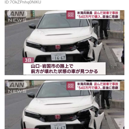
ID:7OkZPnhq0NIKU
あるんや????・・・・・・・・・
NEW!
【物議】ひろゆき氏に嫁ブチギレ離婚宣言→まさかの結末
にガル民騒然ｗｗｗ
NEW!
【続報】三山凌輝、あんかけパスタ店も割烹店もピンチ→
ガル民「自業自得」大合唱ｗｗｗ
元AKB社長、22億円申告漏れ 乃木坂46運営会社の株式を
パチンコ京楽産業に譲渡【ノース・リバー】【窪田康志】
元AKB社長、22億円申告漏れ 乃木坂46運営会社の株式を
パチンコ京楽産業に譲渡【ノース・リバー】【窪田康志】
Powered by livedoor 相互RSS