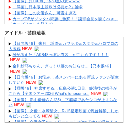
【画像】顔100点、体30点の女ｗｗｗ
「洋画に日本版主題歌は必要か?」論争
【画像】この女優さん、可愛すぎる
カープOBがゾンタバ問題に激怒！「謝罪会見を開くべき」
「カープファンも怒るで」
【画像】顔100点、体30点の女ｗｗｗ
アイドル・芸能速報！
【日向坂46】 来月、坂道vsカワラボvsスタダvsハロプロの
大激戦
NEW!
AIが考えた「AKB48っぽい衣装」がこちらです！！！
NEW!
Powered by livedoor 相互RSS
金川紗耶ちゃん、ぎっくり腰のお知らせ…【乃木坂46】
NEW!
【日向坂46】 お悩み... 某メンバーにある新規ファンが誕生
していた
NEW!
【櫻坂46】 神席すぎる... 広島公演1日目、終演後の様子が
こちら【全国ツアー2026 What’s lonesome...
NEW!
【画像】 影山優佳さん(25)、下着姿であたシコが止まらな
い
NEW!
【画像】 女優・水崎綾女、R-15指定映画で乳首解禁、しか
もピンと立ってる
NEW!
【動画】 全裸女子のシャワーシーンがYouTubeで見れると
話題になってしまうｗｗｗｗｗｗ
NEW!