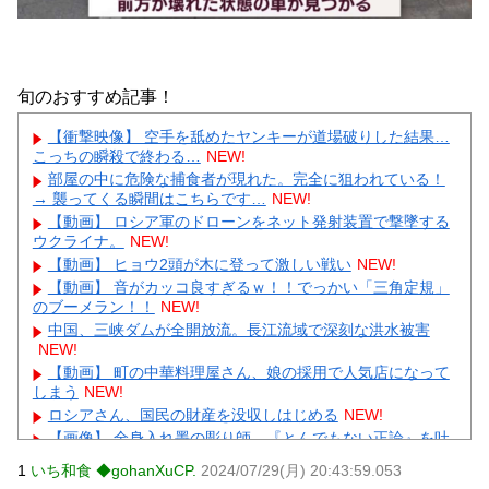
旬のおすすめ記事！
【衝撃映像】 空手を舐めたヤンキーが道場破りした結果…
こっちの瞬殺で終わる…
NEW!
部屋の中に危険な捕食者が現れた。完全に狙われている！
→ 襲ってくる瞬間はこちらです…
NEW!
【動画】 ロシア軍のドローンをネット発射装置で撃墜する
ウクライナ。
NEW!
【動画】 ヒョウ2頭が木に登って激しい戦い
NEW!
【動画】 音がカッコ良すぎるｗ！！でっかい「三角定規」
のブーメラン！！
NEW!
中国、三峡ダムが全開放流。長江流域で深刻な洪水被害
NEW!
【動画】 町の中華料理屋さん、娘の採用で人気店になって
しまう
NEW!
ロシアさん、国民の財産を没収しはじめる
NEW!
【画像】 全身入れ墨の彫り師、『とんでもない正論』を吐
いて30万再生されてしまうｗｗｗｗｗｗｗ
NEW!
1
いち和食 ◆gohanXuCP.
2024/07/29(月) 20:43:59.053
【悲報】 明日、飛田給とかいう謎の場所に行くんやが何が