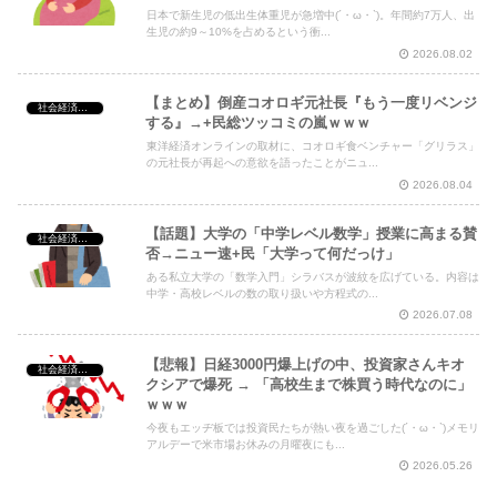
日本で新生児の低出生体重児が急増中(´・ω・`)。年間約7万人、出
生児の約9～10%を占めるという衝...
2026.08.02
【まとめ】倒産コオロギ元社長『もう一度リベンジ
社会経済・政治
する』→+民総ツッコミの嵐ｗｗｗ
東洋経済オンラインの取材に、コオロギ食ベンチャー「グリラス」
の元社長が再起への意欲を語ったことがニュ...
2026.08.04
【話題】大学の「中学レベル数学」授業に高まる賛
社会経済・政治
否→ニュー速+民「大学って何だっけ」
ある私立大学の「数学入門」シラバスが波紋を広げている。内容は
中学・高校レベルの数の取り扱いや方程式の...
2026.07.08
【悲報】日経3000円爆上げの中、投資家さんキオ
社会経済・政治
クシアで爆死 → 「高校生まで株買う時代なのに」
ｗｗｗ
今夜もエッヂ板では投資民たちが熱い夜を過ごした(´・ω・`)メモリ
アルデーで米市場お休みの月曜夜にも...
2026.05.26