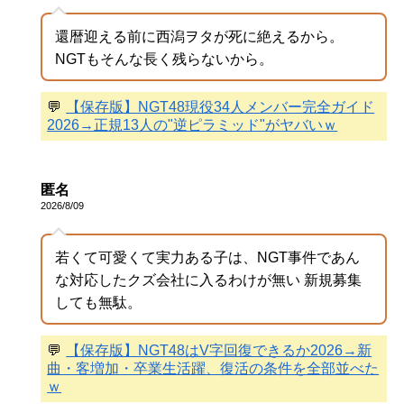
還暦迎える前に西潟ヲタが死に絶えるから。
NGTもそんな長く残らないから。
💬
【保存版】NGT48現役34人メンバー完全ガイド
2026→正規13人の"逆ピラミッド"がヤバいｗ
匿名
2026/8/09
若くて可愛くて実力ある子は、NGT事件であん
な対応したクズ会社に入るわけが無い 新規募集
しても無駄。
💬
【保存版】NGT48はV字回復できるか2026→新
曲・客増加・卒業生活躍、復活の条件を全部並べた
ｗ