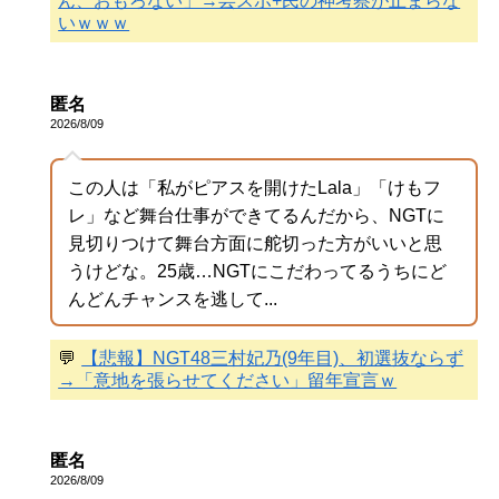
ん、おもろない」→芸スポ+民の神考察が止まらな
いｗｗｗ
匿名
2026/8/09
この人は「私がピアスを開けたLala」「けもフ
レ」など舞台仕事ができてるんだから、NGTに
見切りつけて舞台方面に舵切った方がいいと思
うけどな。25歳…NGTにこだわってるうちにど
んどんチャンスを逃して...
💬
【悲報】NGT48三村妃乃(9年目)、初選抜ならず
→「意地を張らせてください」留年宣言ｗ
匿名
2026/8/09