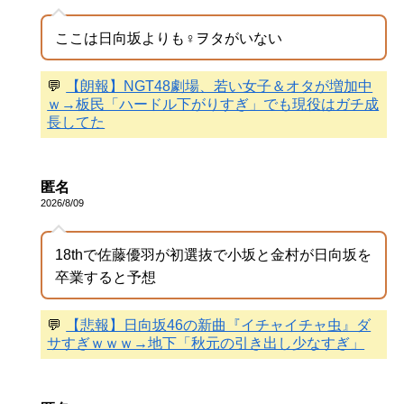
ここは日向坂よりも♀ヲタがいない
💬
【朗報】NGT48劇場、若い女子＆オタが増加中
ｗ→板民「ハードル下がりすぎ」でも現役はガチ成
長してた
匿名
2026/8/09
18thで佐藤優羽が初選抜で小坂と金村が日向坂を
卒業すると予想
💬
【悲報】日向坂46の新曲『イチャイチャ虫』ダ
サすぎｗｗｗ→地下「秋元の引き出し少なすぎ」