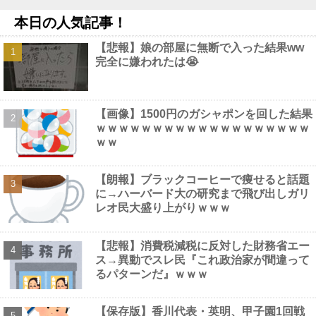
ンと立ってる
NEW!
本日の人気記事！
【悲報】中日ドラゴンズ 根尾昂さん他
NEW!
【動画】 全裸女子のシャワーシーンがYouTubeで見れると話題に
【悲報】娘の部屋に無断で入った結果ww
なってしまうｗｗｗｗｗｗ
NEW!
完全に嫌われたは😭
【にじ甲2026】イメージより繊細な宇佐美他
NEW!
【画像】 こういう乳と付き合いたいｗｗｗ
NEW!
小島大河 .258(213-55) 5本 22打点 OPS.649 ←新人王の可能性ま
だある？他
NEW!
【画像】1500円のガシャポンを回した結果
【画像】 Instagram女子さん、がっつりマンスジ写しててエ□すぎ
ｗｗｗｗｗｗｗｗｗｗｗｗｗｗｗｗｗｗｗ
るｗｗｗｗｗｗ
NEW!
ｗｗ
【朗報】ブラックコーヒーで痩せると話題
に→ハーバード大の研究まで飛び出しガリ
レオ民大盛り上がりｗｗｗ
Powered by livedoor 相互RSS
【悲報】消費税減税に反対した財務省エー
ス→異動でスレ民『これ政治家が間違って
るパターンだ』ｗｗｗ
【保存版】香川代表・英明、甲子園1回戦