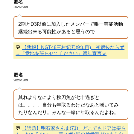
匿名
2026/8/09
2期とD3以前に加入したメンバーで唯一芸能活動
継続出来る可能性があると思うので
💬
【悲報】NGT48三村妃乃(9年目)、初選抜ならず
→「意地を張らせてください」留年宣言ｗ
匿名
2026/8/09
其れよりなにより秋刀魚が七十過ぎと
は。。。。自分も年取るわけだなあと嘆いてみ
たりなんだリ。みんな一緒に年取るんだよね。
💬
【話題】明石家さんま(71)「どこでもドアは要ら