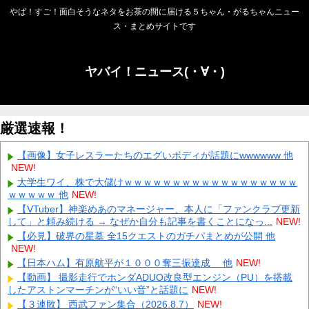
やば！すご！面白そうなネタをお茶の間に届ける５ちゃん・がるちゃんニュー
ス・まとめサイトです
ヤバイ！ニュース(・∀・)
厳選速報！
【画像】女子レスラーたちのエグいボディが話題にwwwwww 他
NEW!
大学生ワイ、株で大儲けｗｗｗｗｗｗｗｗｗｗｗｗｗｗｗｗｗｗ
ｗｗｗｗｗ 他
NEW!
【VTuber】神楽めあのマネージャー、本人に「ファンクラブ更新
して」と頼み続ける → なぜか自分も記事を書くことになっ...
NEW!
【必見】破界の星墓 全15クエストのガチパまとめが公開 他
NEW!
【日本ハム】有原航平が１０００奪三振達成 他
NEW!
【動画】 撮影走行でホンダADUO改良型エンジン（PU）を搭載
したアストンマーチンが“いい音”と話題に
NEW!
【３連敗】 西武ファン集合（2026.8.7）
NEW!