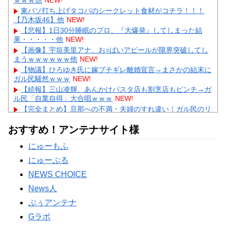
ｗｗｗ他
NEW!
東パソ打ち上げタコパのシークレット食材がコチラ！！！
【乃木坂46】他
NEW!
【悲報】1日30分睡眠のプロ、『大爆発』してしまった結
果・・・・・他
NEW!
【画像】宇垣美里アナ、お○ぱいアピールが限界突破してし
まうｗｗｗｗｗｗ他
NEW!
【物議】ひろゆき氏に嫁ブチギレ離婚宣言→まさかの結末に
ガル民騒然ｗｗｗ
NEW!
【続報】三山凌輝、あんかけパスタ店も割烹店もピンチ→ガ
ル民「自業自得」大合唱ｗｗｗ
NEW!
【完全まとめ】旦那への不満・夫婦のすれ違い｜ガル民のリ
アル本音を総整理
NEW!
おすすめ！アンテナサイト様
【驚愕】及川光博57歳で再婚発表→まさかのデキ婚にガル民
「57の方が衝撃」ｗｗｗ
NEW!
にゅーもふ
【衝撃】巨人・高梨雄平にお泊まり不倫愛報道→ガル民「紳
士たれ」総ツッコミｗｗｗ
にゅーぷる
Powered by livedoor 相互RSS
NEWS CHOICE
News人
ぷぅアンテナ
Gラボ