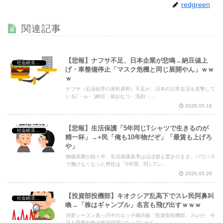
redgreen
【画像】 こういう乳と付き合いたいｗｗｗ
NEW!
【画像】 Instagram女子さん、がっつりマンスジ写してて
関連記事
エ□すぎるｗｗｗｗｗｗ
NEW!
【悲報】ナフサ不足、日本企業が悲鳴→納豆値上
社会経済・政治
げ・車整備停止「マスク危機と同じ展開やん」ｗｗ
ｗ
Powered by livedoor 相互RSS
ナフサ（石油化学の基幹原料）不足が、日本の日常生活を直撃して
いる(´・ω・`)納豆・紙おむつ・洗剤・...
2026.05.16
【悲報】生活保護「5年同じTシャツで生きるのが
社会経済・政治
精一杯」→+民「俺も10年物だぞ」「最賃も上げろ
や」
物価高騰が続く中、生活保護基準はほぼ据え置きのまま。パワハラ
で働けなくなった男性は「5年間、同じTシ...
2026.05.26
【投資部投機部】キオクシア乱高下でスレ民阿鼻叫
社会経済・政治
喚→「株はギャンブル」名言も飛び出すｗｗｗ
決算シーズン真っ只中のエッヂ掲示板「投資部投機部」スレが、今
日も阿鼻叫喚の実況現場になっていた(´・...