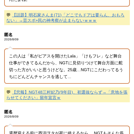
💬
【話題】明石家さんま(71)「どこでもドアは要らん、おもろ
ない」→芸スポ+民の神考察が止まらないｗｗｗ
匿名
2026/8/09
この人は「私がピアスを開けたLala」「けもフレ」など舞台
仕事ができてるんだから、NGTに見切りつけて舞台方面に舵
切った方がいいと思うけどな。25歳…NGTにこだわってるう
ちにどんどんチャンスを逃して...
💬
【悲報】NGT48三村妃乃(9年目)、初選抜ならず→「意地を張
らせてください」留年宣言ｗ
匿名
2026/8/09
還暦迎える前に西潟ヲタが死に絶えるから。 NGTもそんな長