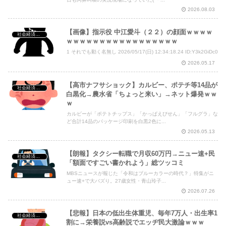
2026.08.03
【画像】指示役 中江愛斗（２２）の顔面ｗｗｗｗ
社会経済・政治
ｗｗｗｗｗｗｗｗｗｗｗｗｗｗｗｗｗ
1 それでも動く名無し 2026/05/17(日) 12:34:18.24 ID:Y3k2GiDc0
2026.05.17
【高市ナフサショック】カルビー、ポテチ等14品が
社会経済・政治
白黒化→農水省「ちょっと来い」→ネット爆発ｗｗ
ｗ
カルビーが「ポテトチップス」「かっぱえびせん」「フルグラ」な
ど合計14品のパッケージ印刷を白黒2色に...
2026.05.13
【朗報】タクシー転職で月収60万円→ニュー速+民
社会経済・政治
「額面ですごい書かれよう」総ツッコミ
MBSニュースが報じた「令和はブルーカラーの時代？」特集がニ
ュー速+で大バズり。27歳女性・青山玲子...
2026.07.26
【悲報】日本の低出生体重児、毎年7万人・出生率1
社会経済・政治
割に→栄養説vs高齢説でエッヂ民大激論ｗｗｗ