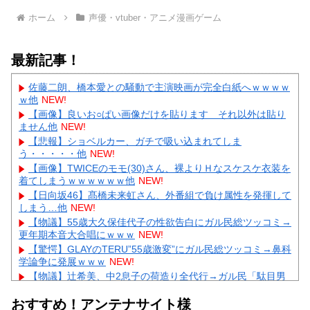
ホーム
声優・vtuber・アニメ漫画ゲーム
最新記事！
佐藤二朗、橋本愛との騒動で主演映画が完全白紙へｗｗｗｗ
ｗ他
NEW!
【画像】良いお○ぱい画像だけを貼ります それ以外は貼り
ません他
NEW!
【悲報】ショベルカー、ガチで吸い込まれてしま
う・・・・・他
NEW!
【画像】TWICEのモモ(30)さん、裸よりＨなスケスケ衣装を
着てしまうｗｗｗｗｗｗ他
NEW!
【日向坂46】髙橋未来虹さん、外番組で負け属性を発揮して
しまう…他
NEW!
【物議】55歳大久保佳代子の性欲告白にガル民総ツッコミ→
更年期本音大合唱にｗｗｗ
NEW!
【驚愕】GLAYのTERU”55歳激変”にガル民総ツッコミ→鼻科
学論争に発展ｗｗｗ
NEW!
【物議】辻希美、中2息子の荷造り全代行→ガル民「駄目男
製造」大激論ｗｗｗ
NEW!
おすすめ！アンテナサイト様
【衝撃】佐藤佳奈アナ電撃結婚→お相手はレインボー池田、