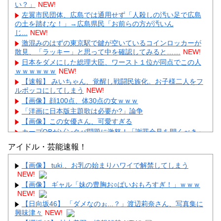
い？」
NEW!
左翼市民団体、広島では通用せず「人殺しの汚い足で広島
の土を踏むな！」→広島県民「お前らの方が汚いん
じ...
NEW!
激混みのはずの東京駅で鍵が空いているコインロッカーが
散見、「ラッキー」と思って中を確認してみると……
NEW!
日本をダメにした総理大臣、ワースト１位が同点でこの人
ｗｗｗｗｗｗ
NEW!
【速報】 みいちゃん、覚醒し戦闘民族化。お子様二人をフ
ルボッコにしてしまう
NEW!
【画像】顔100点、体30点の女ｗｗｗ
「洋画に日本版主題歌は必要か?」論争
【画像】この女優さん、可愛すぎる
カープOBがゾンタバ問題に激怒！「謝罪会見を開くべき」
「カープファンも怒るで」
アイドル・芸能速報！
【画像】顔100点、体30点の女ｗｗｗ
【画像】 tuki.、お乳の始まりハワイで解禁してしまう
NEW!
【画像】 ギャル「妹の豊胸お○ぱいおもろすぎ！」ｗｗｗ
NEW!
【日向坂46】 「ダメなのぉ...？」渡辺莉奈さん、写真集に
Powered by livedoor 相互RSS
興味津々
NEW!