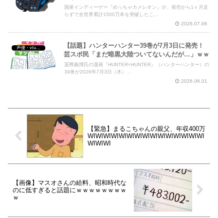
国産インディーゲー『めっちゃカメレオン』が、発売から1ヶ月足
らずで全世界累計1500万本を突破したこ...
2026.07.06
【話題】ハンターハンター39巻が7月3日に発売！
声優・vtuber・アニメ漫画ゲーム
芸スポ民「まだ暗黒大陸ついてないんだが…」ｗｗ
冨樫義博氏の漫画『HUNTER×HUNTER』（ハンターハンター）の
39巻が2026年7月3日（木）...
2026.06.01
【緊急】まるこちゃんの親父、年収400万
WIWIWIWIWIWIWIWIWIWIWIWIWIWIWI
WIWIWI
【画像】マスオさんの給料、昭和時代な
のに低すぎると話題にｗｗｗｗｗｗｗｗ
ｗ