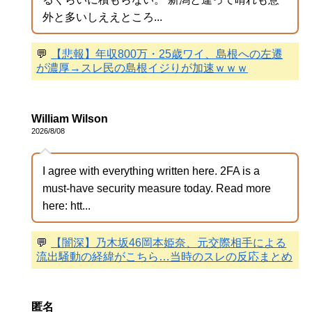
外と多いしええところ...
💬
【悲報】年収800万・25歳ワイ、島根への左遷
が濃厚→スレ民の島根イジりが加速ｗｗｗ
William Wilson
2026/8/08
I agree with everything written here. 2FA is a
must-have security measure today. Read more
here: htt...
💬
【闇深】乃木坂46岡本姫奈、元交際相手による
流出騒動の経緯がこちら…当時のスレの反応まとめ
匿名