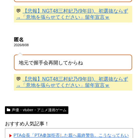
💬
【悲報】NGT48三村妃乃(9年目)、初選抜ならず
→「意地を張らせてください」留年宣言ｗ
匿名
2026/8/08
地元で握手会再開してからね
💬
【悲報】NGT48三村妃乃(9年目)、初選抜ならず
→「意地を張らせてください」留年宣言ｗ
声優・vtuber・アニメ漫画ゲーム
おすすめ人気記事！
PTA会長「PTA参加拒否した親へ最終警告。こうなってもい