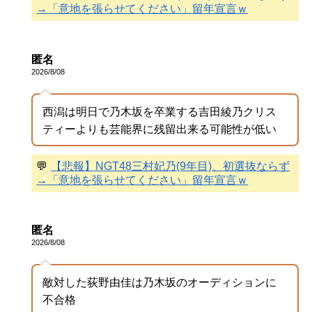
→「意地を張らせてください」留年宣言ｗ
匿名
2026/8/08
西潟は明日で乃木坂を卒業する吉田綾乃クリス
ティーよりも芸能界に残留出来る可能性が低い
💬
【悲報】NGT48三村妃乃(9年目)、初選抜ならず
→「意地を張らせてください」留年宣言ｗ
匿名
2026/8/08
敵対した荻野由佳は乃木坂のオーディションに
不合格