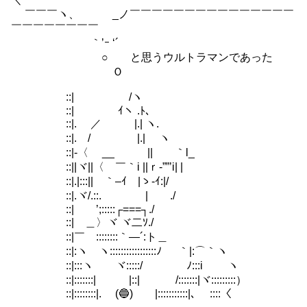
￣￣￣ヽ、 _ノ￣￣￣￣￣￣￣￣￣￣￣￣￣￣￣
￣￣￣￣￣￣￣￣
｀’ｰ ‘´
○ と思うウルトラマンであった
Ｏ
::| /ヽ
::| ｲヽ .ﾄ､
::|. ／ |.| ヽ.
::|. / |.| ヽ
::|-〈 __ || ｀l_
::||ヾ||〈 ￣｀i ||ｒ‐””’i| |
::|.|:::|| ｀–ｲ |ゝ-ｲ:|/
::|.ヾ/.::. | ./
::| ’;:::::┌===┐./
::| ＿〉ヾ ヾ二ｿ./
::|￣ゝ::::::::｀—´:ト＿
::|:ヽ ヽ:::::::::::::::::ﾉ ｀|:⌒｀ヽ
::|:::ヽ ヾ:::::/ ﾉ:::i ヽ
::|:::::::| |::| /:::::::|ヾ:::::::::）
::|::::::::|. (🔵) |:::::::::::|､ ::::〈