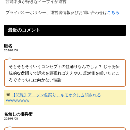
芸能ネタが好きなイーブイが運営
プライバシーポリシー、運営者情報及びお問い合わせは
こちら
最近のコメント
匿名
2026/8/08
そもそもそういうコンセプトの盆踊りなんでしょ？ じゃあ伝
統的な盆踊りで訴求を頑張ればええやん 反対側を叩いたとこ
ろでそっちには向かない理論
💬
【悲報】アニソン盆踊り、キモオタに占領される
wwwwwwww
名無しの権兵衛
2026/8/08