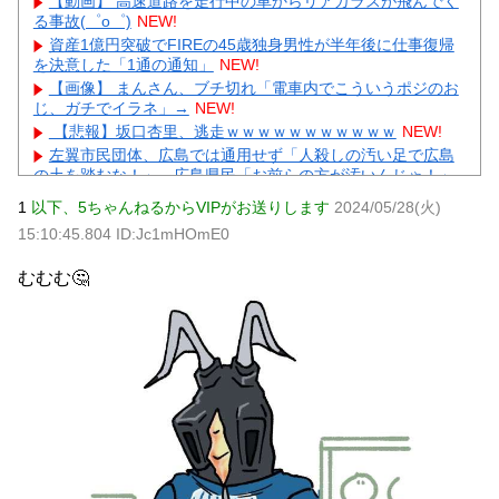
【動画】 高速道路を走行中の車からリアガラスが飛んでく
る事故(゜o゜)
NEW!
資産1億円突破でFIREの45歳独身男性が半年後に仕事復帰
を決意した「1通の通知」
NEW!
【画像】 まんさん、ブチ切れ「電車内でこういうポジのお
じ、ガチでイラネ」→
NEW!
【悲報】坂口杏里、逃走ｗｗｗｗｗｗｗｗｗｗｗ
NEW!
左翼市民団体、広島では通用せず「人殺しの汚い足で広島
の土を踏むな！」→広島県民「お前らの方が汚いんじゃ！」
「ワシらが広島県民じゃ」
NEW!
1
以下、5ちゃんねるからVIPがお送りします
2024/05/28(火)
会社「君、転勤ね」→ 男性社員「それなら妻のほうが稼ぎ
15:10:45.804 ID:Jc1mHOmE0
いいんで辞めます」⇒ 結果・・・
NEW!
【物議】55歳大久保佳代子の性欲告白にガル民総ツッコミ
むむむ🤔
→更年期本音大合唱にｗｗｗ
NEW!
【驚愕】GLAYのTERU”55歳激変”にガル民総ツッコミ→鼻
科学論争に発展ｗｗｗ
元AKB社長、22億円申告漏れ 乃木坂46運営会社の株式を
パチンコ京楽産業に譲渡【ノース・リバー】【窪田康志】
元AKB社長、22億円申告漏れ 乃木坂46運営会社の株式を
パチンコ京楽産業に譲渡【ノース・リバー】【窪田康志】