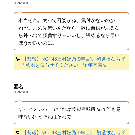
2026/8/08
本当それ。太って容姿がね、気付かないのか
ね〜。この先無いんだから、歌に自信があるな
ら外へ出て勝負すりゃいいし、諦めるなら早い
ほうが良いのに。
💬
【悲報】NGT48三村妃乃(9年目)、初選抜ならず
→「意地を張らせてください」留年宣言ｗ
匿名
2026/8/08
ずっとメンバーでいれば芸能界残留 先々何も意
味ないけどそれはそれで
💬
【悲報】NGT48三村妃乃(9年目)、初選抜ならず