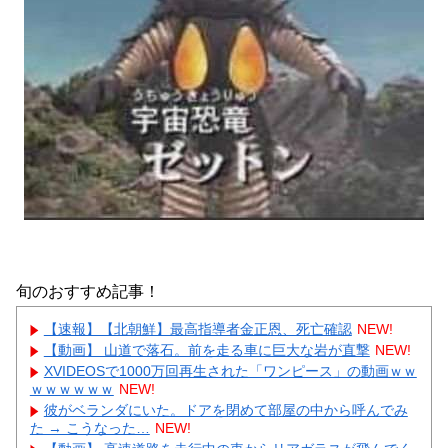
旬のおすすめ記事！
【速報】【北朝鮮】最高指導者金正恩、死亡確認
NEW!
【動画】 山道で落石。前を走る車に巨大な岩が直撃
NEW!
XVIDEOSで1000万回再生された「ワンピース」の動画ｗｗ
ｗｗｗｗｗｗ
NEW!
彼がベランダにいた。ドアを閉めて部屋の中から呼んでみ
た → こうなった…
NEW!