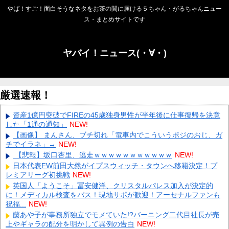
やば！すご！面白そうなネタをお茶の間に届ける５ちゃん・がるちゃんニュー
ス・まとめサイトです
ヤバイ！ニュース(・∀・)
厳選速報！
資産1億円突破でFIREの45歳独身男性が半年後に仕事復帰を決意
した「1通の通知」
NEW!
【画像】 まんさん、ブチ切れ「電車内でこういうポジのおじ、ガ
チでイラネ」→
NEW!
【悲報】坂口杏里、逃走ｗｗｗｗｗｗｗｗｗｗｗ
NEW!
日本代表FW前田大然がイプスウィッチ・タウンへ移籍決定！プ
レミアリーグ初挑戦
NEW!
英国人「ようこそ」冨安健洋、クリスタルパレス加入が決定的
に！メディカル検査をパス！現地サポが歓迎！アーセナルファンも
祝福...
NEW!
藤あや子が事務所独立でモメていた!?バーニング二代目社長が売
上やギャラの配分を明かして異例の告白
NEW!