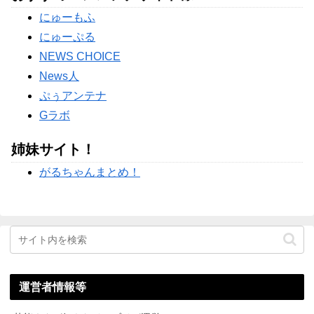
まさかの退社理由にｗｗｗ
にゅーもふ
【物議】高木美帆、歯列矯正で”別人級”の変化→心ない声に
ガル民ブチギレ擁護ｗｗｗ
にゅーぷる
Powered by livedoor 相互RSS
NEWS CHOICE
News人
ぷぅアンテナ
Gラボ
姉妹サイト！
がるちゃんまとめ！
運営者情報等