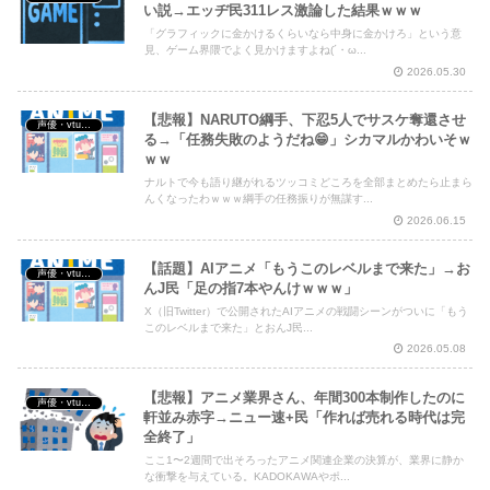
い説→エッヂ民311レス激論した結果ｗｗｗ
「グラフィックに金かけるくらいなら中身に金かけろ」という意
見、ゲーム界隈でよく見かけますよね(´・ω...
2026.05.30
【悲報】NARUTO綱手、下忍5人でサスケ奪還させ
声優・vtuber・アニメ漫画ゲーム
る→「任務失敗のようだね😁」シカマルかわいそｗ
ｗｗ
ナルトで今も語り継がれるツッコミどころを全部まとめたら止まら
んくなったわｗｗｗ綱手の任務振りが無謀す...
2026.06.15
【話題】AIアニメ「もうこのレベルまで来た」→お
声優・vtuber・アニメ漫画ゲーム
んJ民「足の指7本やんけｗｗｗ」
X（旧Twitter）で公開されたAIアニメの戦闘シーンがついに「もう
このレベルまで来た」とおんJ民...
2026.05.08
【悲報】アニメ業界さん、年間300本制作したのに
声優・vtuber・アニメ漫画ゲーム
軒並み赤字→ニュー速+民「作れば売れる時代は完
全終了」
ここ1〜2週間で出そろったアニメ関連企業の決算が、業界に静か
な衝撃を与えている。KADOKAWAやポ...