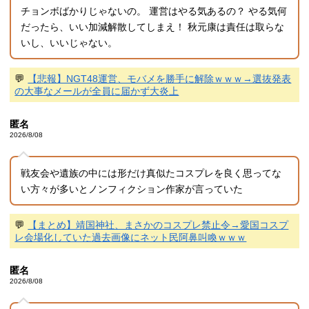
チョンボばかりじゃないの。 運営はやる気あるの？ やる気何
だったら、いい加減解散してしまえ！ 秋元康は責任は取らな
いし、いいじゃない。
💬
【悲報】NGT48運営、モバメを勝手に解除ｗｗｗ→選抜発表
の大事なメールが全員に届かず大炎上
匿名
2026/8/08
戦友会や遺族の中には形だけ真似たコスプレを良く思ってな
い方々が多いとノンフィクション作家が言っていた
💬
【まとめ】靖国神社、まさかのコスプレ禁止令→愛国コスプ
レ会場化していた過去画像にネット民阿鼻叫喚ｗｗｗ
匿名
2026/8/08