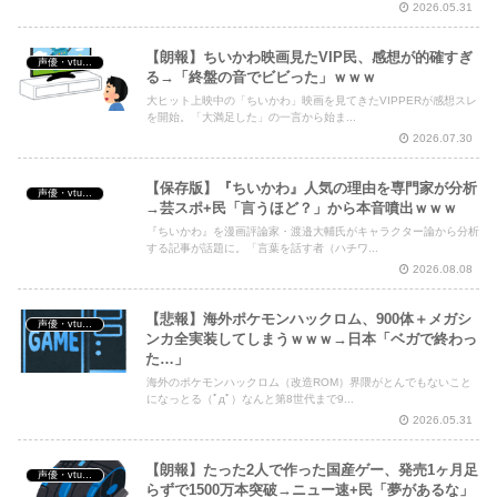
2026.05.31
【朗報】ちいかわ映画見たVIP民、感想が的確すぎ
声優・vtuber・アニメ漫画ゲーム
る→「終盤の音でビビった」ｗｗｗ
大ヒット上映中の「ちいかわ」映画を見てきたVIPPERが感想スレ
を開始。「大満足した」の一言から始ま...
2026.07.30
【保存版】『ちいかわ』人気の理由を専門家が分析
声優・vtuber・アニメ漫画ゲーム
→芸スポ+民「言うほど？」から本音噴出ｗｗｗ
『ちいかわ』を漫画評論家・渡邉大輔氏がキャラクター論から分析
する記事が話題に。「言葉を話す者（ハチワ...
2026.08.08
【悲報】海外ポケモンハックロム、900体＋メガシ
声優・vtuber・アニメ漫画ゲーム
ンカ全実装してしまうｗｗｗ→日本「ベガで終わっ
た…」
海外のポケモンハックロム（改造ROM）界隈がとんでもないこと
になっとる（ﾟдﾟ）なんと第8世代まで9...
2026.05.31
【朗報】たった2人で作った国産ゲー、発売1ヶ月足
声優・vtuber・アニメ漫画ゲーム
らずで1500万本突破→ニュー速+民「夢があるな」