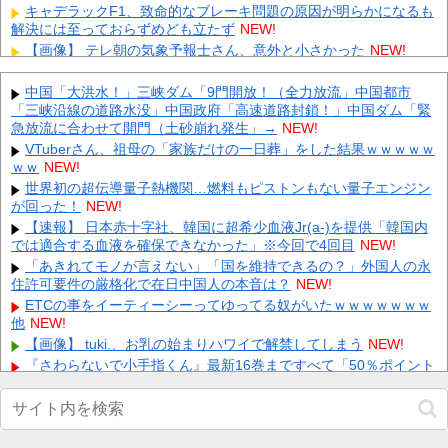
キャデラックF1、致命的なブレーキ問題の原因が明らかになるも
解決には至っておらずめども立たず
NEW!
【画像】 テレ朝の気象予報士さん、意外と小さかった
NEW!
【悲報】つけ麺冷たいとか言っちゃった40代おっさん、暴行で私
人逮捕されるｗｗｗｗ 他
NEW!
中国「大洪水！」三峡ダム「9門開放！（全力放流」中国都市
「三峡沿線の道路水没」中国政府「高速道路封鎖！」中国ダム「緊
休日BBQ上司「ワイくん！焼肉のタレ買ってきてくれる？」ワイ
「！！？」 他
急放流に合わせて開門（土砂崩れ発生」→
NEW!
NEW!
【にじ甲2026】フレン監督「帝国立ロイヤルナイツ学園」夏の県
VTuberさん、祖母の「家族だけの一日葬」をした結果ｗｗｗｗｗ
大会優勝＆インタビューイベントで青特覚醒！集大成のラスト
ｗｗ
NEW!
甲...
NEW!
世界初の超伝導量子熱機関…燃料もピストンもない量子エンジン
が回った！
【画像】YouTubeコメント欄、キレッキレ 他
NEW!
NEW!
西武ドラ１小島大河、試合をひっくり返す逆転２ラン！ 他
【速報】 日本赤十字社、韓国に超希少血液Jr(a-)を提供「韓国内
NEW!
では適合する血液を確保できなかった」※今回で4回目
NEW!
左翼市民団体、広島では通用せず「人殺しの汚い足で広島の土を
踏むな！」→広島県民「お前らの方が汚いんじゃ！」「ワシらが広
「あきれてモノが言えない」「国を維持できるの？」外国人の永
島...
住許可要件の厳格化で在日中国人の本音は？
NEW!
NEW!
会社「君、転勤ね」→ 男性社員「それなら妻のほうが稼ぎいいん
ETCの事をイーティーシーってゆってる奴がいたｗｗｗｗｗｗｗ
で辞めます」⇒ 結果・・・
他
NEW!
NEW!
【画像】 tuki.、お乳の始まりハワイで解禁してしまう
NEW!
Powered by livedoor 相互RSS
『さわらないで小手指くん』最新16巻まですべて「50％ポイント
還元」セール！5,280円分返ってくる！マッサージで女の子が理性
崩壊！アニメ化された過激なお色気ラブコメ他
NEW!
【画像】 ギャル「妹の豊胸お○ぱいおもろすぎ！」ｗｗｗ
NEW!
フジテレビが金の卵を産む鶏を自ら絞め殺した模様、社運を賭け