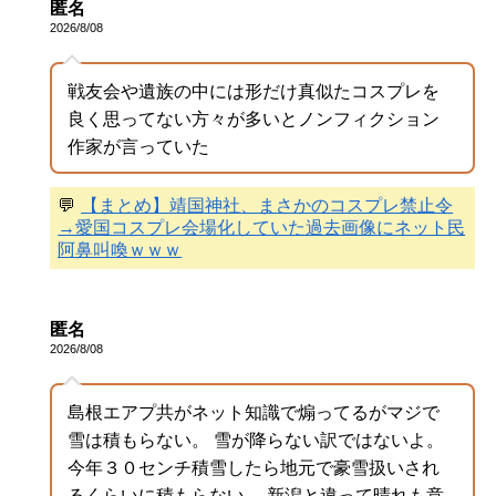
匿名
2026/8/08
戦友会や遺族の中には形だけ真似たコスプレを
良く思ってない方々が多いとノンフィクション
作家が言っていた
💬
【まとめ】靖国神社、まさかのコスプレ禁止令
→愛国コスプレ会場化していた過去画像にネット民
阿鼻叫喚ｗｗｗ
匿名
2026/8/08
島根エアプ共がネット知識で煽ってるがマジで
雪は積もらない。 雪が降らない訳ではないよ。
今年３０センチ積雪したら地元で豪雪扱いされ
るくらいに積もらない。 新潟と違って晴れも意