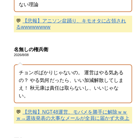
ない理論
💬
【悲報】アニソン盆踊り、キモオタに占領され
るwwwwwwww
名無しの権兵衛
2026/8/08
チョンボばかりじゃないの。 運営はやる気ある
の？ やる気何だったら、いい加減解散してしま
え！ 秋元康は責任は取らないし、いいじゃな
い。
💬
【悲報】NGT48運営、モバメを勝手に解除ｗｗ
ｗ→選抜発表の大事なメールが全員に届かず大炎上