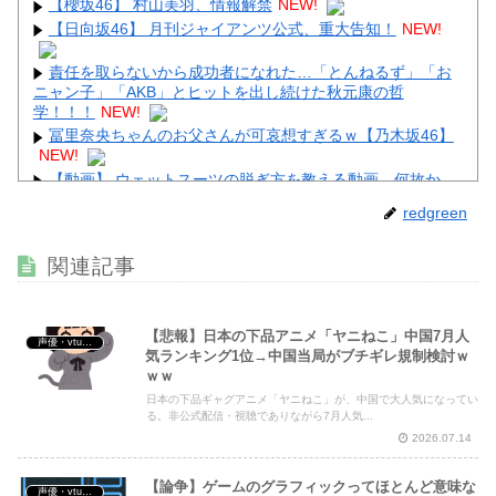
【櫻坂46】 村山美羽、情報解禁
NEW!
【日向坂46】 月刊ジャイアンツ公式、重大告知！
NEW!
責任を取らないから成功者になれた…「とんねるず」「お
ニャン子」「AKB」とヒットを出し続けた秋元康の哲
学！！！
NEW!
冨里奈央ちゃんのお父さんが可哀想すぎるｗ【乃木坂46】
NEW!
【動画】 ウェットスーツの脱ぎ方を教える動画、何故か
900万回以上再生されてしまう！
NEW!
redgreen
【画像】 裏垢JD「新しい下着可愛いからみて！」ｗｗｗ
NEW!
関連記事
【動画】 姫路のイベントで胸チラ
NEW!
【悲報】日本の下品アニメ「ヤニねこ」中国7月人
声優・vtuber・アニメ漫画ゲーム
気ランキング1位→中国当局がブチギレ規制検討ｗ
ｗｗ
Powered by livedoor 相互RSS
日本の下品ギャグアニメ「ヤニねこ」が、中国で大人気になってい
る。非公式配信・視聴でありながら7月人気...
2026.07.14
【論争】ゲームのグラフィックってほとんど意味な
声優・vtuber・アニメ漫画ゲーム