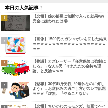
たドル箱コンテンツが御蔵入りになってしまい……他
NEW!
本日の人気記事！
【動画】 ウェットスーツの脱ぎ方を教える動画、何故か900万回
以上再生されてしまう！
NEW!
【悲報】娘の部屋に無断で入った結果ww
【疑問】葬式←まぁわかる 四十九日←いらねぇだろ他
NEW!
完全に嫌われたは😭
【避難所】キッチンカー、から揚げや麺類提供 40代女性「最高、
パン中心の生活には飽き飽きしていて、野菜不足も感じていた」→
時事通信タイトル「パンに飽き飽き」他
NEW!
【画像】 裏垢JD「新しい下着可愛いからみて！」ｗｗｗ
NEW!
【画像】1500円のガシャポンを回した結果
【動画】 姫路のイベントで胸チラ
NEW!
ｗｗｗｗｗｗｗｗｗｗｗｗｗｗｗｗｗｗｗ
ｗｗ
【物議】カズレーザー「任意保険は強制に
しろ」→なんG民「それただの金持ち理
Powered by livedoor 相互RSS
論」と反論ｗｗｗ
【悲報】30代独身男性『9連休なのに何し
よう』→お盆休みの過ごし方がスレで話題
ｗｗｗ『虚無』『やることない』
【悲報】ちいかわのモモンガ、映画でヘイ