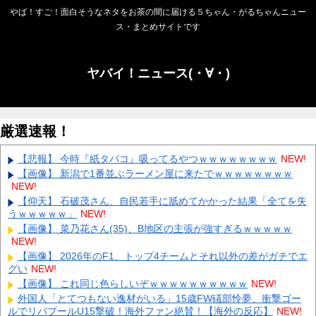
やば！すご！面白そうなネタをお茶の間に届ける５ちゃん・がるちゃんニュー
ス・まとめサイトです
ヤバイ！ニュース(・∀・)
厳選速報！
【悲報】 今時『紙タバコ』吸ってるやつｗｗｗｗｗｗｗｗ
NEW!
【画像】 新潟で1番並ぶラーメン屋に来たでｗｗｗｗｗｗｗｗ
NEW!
【仰天】 石破茂さん、自民若手に舐めてかかった結果「全てを失
うｗｗｗｗｗ」
NEW!
【画像】 菜乃花さん(35)、B地区の主張が強すぎるｗｗｗｗｗ
NEW!
【画像】 2026年のF1、トップ4チームとそれ以外の差がガチでエ
グい
NEW!
【画像】 これ同じ色らしいぞｗｗｗｗｗｗｗｗｗｗ
NEW!
外国人「とてつもない逸材がいる」15歳FW礒部怜夢、衝撃ゴー
ルでリバプールU15撃破！海外ファン絶賛！【海外の反応】
NEW!