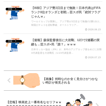
【W杯】アジア勢3日目まで無敗！日本代表はFIFA
芸能・スポーツ・Youtuber
ランク8位オランダと初戦→芸スポ民「絶対フラグ
じゃんｗ」
ワールドカップが開幕し、アジア勢が3日目まで無傷の2勝1分け。
韓国がチェコを逆転撃破、オーストラリア...
2026.06.15
【速報】森保監督後任に大岩剛、U23で2連覇の実
芸能・スポーツ・Youtuber
績も→芸スポ+民「誰？」ｗｗｗ
日本サッカー協会（JFA）が、来年のアジアカップ後をめどに次期
A代表監督を大岩剛氏（U-23代表監督...
2026.07.15
【画像】何時なのか全く見分けがつかな
い時計が発見される
【悲報】映画史上一番有名なセリフｗｗ
ｗｗｗｗｗｗｗｗｗｗｗｗｗｗｗｗｗｗ