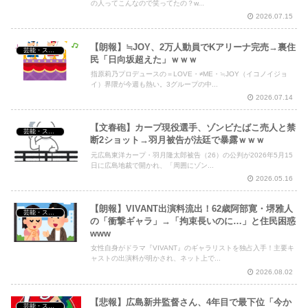
の人ってこんなので笑ってたの？w...
2026.07.15
【朗報】≒JOY、2万人動員でKアリーナ完売→裏住
芸能・スポーツ・Youtuber
民「日向坂超えた」ｗｗｗ
指原莉乃プロデュースの＝LOVE・≠ME・≒JOY（イコノイジョ
イ）界隈が今週も熱い。3グループの中...
2026.07.14
【文春砲】カープ現役選手、ゾンビたばこ売人と禁
芸能・スポーツ・Youtuber
断2ショット→羽月被告が法廷で暴露ｗｗｗ
元広島東洋カープ・羽月隆太郎被告（26）の公判が2026年5月15
日に広島地裁で開かれ、「周囲にゾン...
2026.05.16
【朗報】VIVANT出演料流出！62歳阿部寛・堺雅人
芸能・スポーツ・Youtuber
の「衝撃ギャラ」→「拘束長いのに…」と住民困惑
www
女性自身がドラマ『VIVANT』のギャラリストを独占入手！主要キ
ャストの出演料が明かされ、ネット上で...
2026.08.02
【悲報】広島新井監督さん、4年目で最下位「今か
芸能・スポーツ・Youtuber