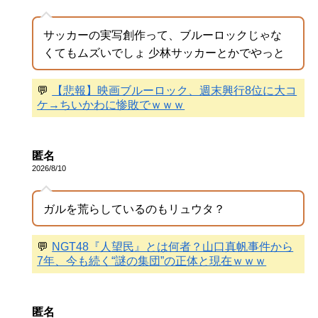
サッカーの実写創作って、ブルーロックじゃな
くてもムズいでしょ 少林サッカーとかでやっと
💬
【悲報】映画ブルーロック、週末興行8位に大コ
ケ→ちいかわに惨敗でｗｗｗ
匿名
2026/8/10
ガルを荒らしているのもリュウタ？
💬
NGT48『人望民』とは何者？山口真帆事件から
7年、今も続く“謎の集団”の正体と現在ｗｗｗ
匿名