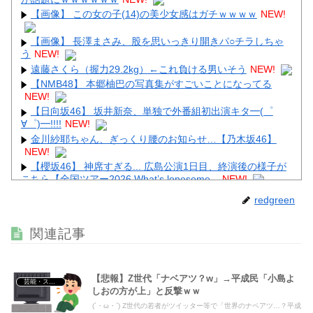
【画像】 この女の子(14)の美少女感はガチｗｗｗｗ
NEW!
【画像】 長澤まさみ、股を思いっきり開きパ○チラしちゃ
Powered by livedoor 相互RSS
う
NEW!
遠藤さくら（握力29.2kg）←これ負ける男いそう
NEW!
【NMB48】 本郷柚巴の写真集がすごいことになってる
NEW!
【日向坂46】 坂井新奈、単独で外番組初出演キタ━(゜
∀゜)━!!!!
NEW!
金川紗耶ちゃん、ぎっくり腰のお知らせ…【乃木坂46】
NEW!
【櫻坂46】 神席すぎる... 広島公演1日目、終演後の様子が
こちら【全国ツアー2026 What’s lonesome...
NEW!
【画像】 外人女子さん、Tバック尻を堂々と見せつけてし
redgreen
まうｗｗｗｗｗｗ
NEW!
【画像】 グラドル中村静香、ブラ姿の乳で女の色気全開
関連記事
NEW!
【悲報】Z世代「ナベアツ？w」→平成民「小島よ
芸能・スポーツ・Youtuber
しおの方が上」と反撃ｗｗ
(´・ω・`) Z世代の若者がツイッター等で「世界のナベアツ…？平成
Powered by livedoor 相互RSS