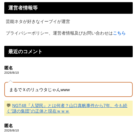
運営者情報等
芸能ネタが好きなイーブイが運営
プライバシーポリシー、運営者情報及びお問い合わせは
こちら
最近のコメント
匿名
2026/8/10
まるでＸのリュウタじゃんwww
💬
NGT48『人望民』とは何者？山口真帆事件から7年、今も続
く“謎の集団”の正体と現在ｗｗｗ
匿名
2026/8/10