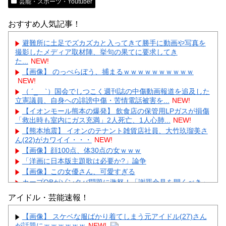
芸能・スポーツ・Youtuber
おすすめ人気記事！
避難所に土足でズカズカと入ってきて勝手に動画や写真を
撮影したメディア取材陣、挙句の果てに要求してき
た...
NEW!
【画像】 のっぺらぼう、捕まるｗｗｗｗｗｗｗｗｗｗ
NEW!
（ ´_ゝ`）国会でしつこく週刊誌の中傷動画報道を追及した
立憲議員、自身への誹謗中傷・苦情電話被害を...
NEW!
【イオンモール熊本の爆発】 飲食店の保管用LPガスが損傷
「救出時も室内にガス充満」2人死亡、1人心肺...
NEW!
【熊本地震】 イオンのテナント雑貨店社員、大竹玖瑠美さ
ん(22)がカワイイ・・・
NEW!
【画像】顔100点、体30点の女ｗｗｗ
「洋画に日本版主題歌は必要か?」論争
【画像】この女優さん、可愛すぎる
カープOBがゾンタバ問題に激怒！「謝罪会見を開くべき」
「カープファンも怒るで」
アイドル・芸能速報！
【画像】顔100点、体30点の女ｗｗｗ
【画像】 スケベな服ばかり着てしまう元アイドル(27)さん
が話題にｗｗｗｗｗｗ
NEW!