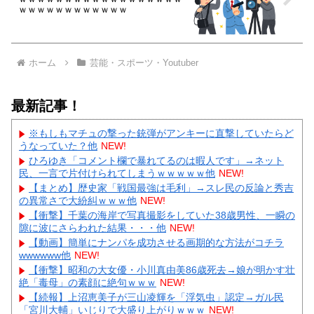
ｗｗｗｗｗｗｗｗｗｗｗｗ
ホーム
芸能・スポーツ・Youtuber
最新記事！
※もしもマチュの撃った銃弾がアンキーに直撃していたらど
うなっていた？他
NEW!
ひろゆき「コメント欄で暴れてるのは暇人です」→ネット
民、一言で片付けられてしまうｗｗｗｗｗ他
NEW!
【まとめ】歴史家「戦国最強は毛利」→スレ民の反論と秀吉
の異常さで大紛糾ｗｗｗ他
NEW!
【衝撃】千葉の海岸で写真撮影をしていた38歳男性、一瞬の
隙に波にさらわれた結果・・・他
NEW!
【動画】簡単にナンパを成功させる画期的な方法がコチラ
wwwwww他
NEW!
【衝撃】昭和の大女優・小川真由美86歳死去→娘が明かす壮
絶「毒母」の素顔に絶句ｗｗｗ
NEW!
【続報】上沼恵美子が三山凌輝を「浮気虫」認定→ガル民
「宮川大輔」いじりで大盛り上がりｗｗｗ
NEW!