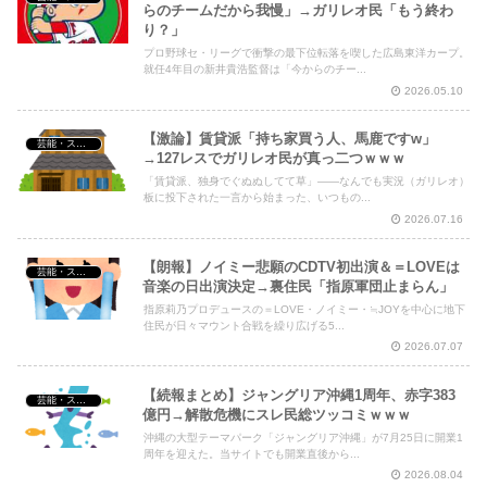
らのチームだから我慢」→ガリレオ民「もう終わ
り？」
プロ野球セ・リーグで衝撃の最下位転落を喫した広島東洋カープ。
就任4年目の新井貴浩監督は「今からのチー...
2026.05.10
【激論】賃貸派「持ち家買う人、馬鹿ですw」
芸能・スポーツ・Youtuber
→127レスでガリレオ民が真っ二つｗｗｗ
「賃貸派、独身でぐぬぬしてて草」——なんでも実況（ガリレオ）
板に投下された一言から始まった、いつもの...
2026.07.16
【朗報】ノイミー悲願のCDTV初出演＆＝LOVEは
芸能・スポーツ・Youtuber
音楽の日出演決定→裏住民「指原軍団止まらん」
指原莉乃プロデュースの＝LOVE・ノイミー・≒JOYを中心に地下
住民が日々マウント合戦を繰り広げる5...
2026.07.07
【続報まとめ】ジャングリア沖縄1周年、赤字383
芸能・スポーツ・Youtuber
億円→解散危機にスレ民総ツッコミｗｗｗ
沖縄の大型テーマパーク「ジャングリア沖縄」が7月25日に開業1
周年を迎えた。当サイトでも開業直後から...
2026.08.04