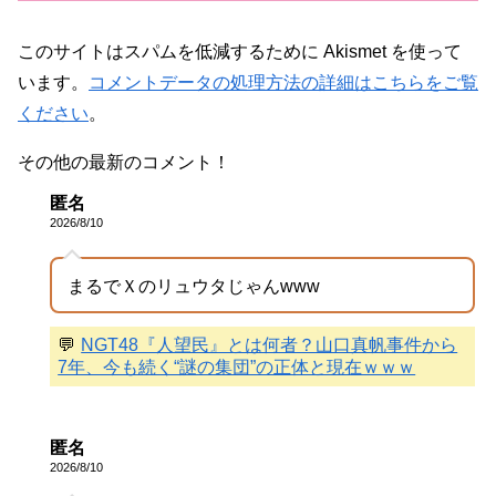
このサイトはスパムを低減するために Akismet を使って
います。
コメントデータの処理方法の詳細はこちらをご覧
ください
。
その他の最新のコメント！
匿名
2026/8/10
まるでＸのリュウタじゃんwww
💬
NGT48『人望民』とは何者？山口真帆事件から
7年、今も続く“謎の集団”の正体と現在ｗｗｗ
匿名
2026/8/10