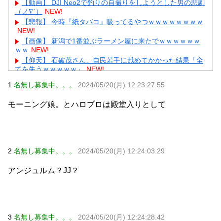
【動画】 DJI Neo2で釣りの自撮りをしようとした男の悲劇
（ノ∇`）
NEW!
【悲報】 今時『紙タバコ』吸ってるやつｗｗｗｗｗｗｗｗ
NEW!
【画像】 新潟で1番並ぶラーメン屋に来たでｗｗｗｗｗｗ
ｗｗ
NEW!
【仰天】 石破茂さん、自民若手に舐めてかかった結果「全
てを失うｗｗｗｗｗ」
NEW!
江別リンチ犯「立って謝罪は本気じゃない」 裁判官「ほな
1
名無し募集中。。。
2024/05/20(月) 12:23:27.55
裁判で土下座してないキミは本気じゃないな」
NEW!
ディズニーからの帰り道。夫「息子連れて離れろ！あと警
モーニング娘。とハロプロは殿堂入りとして
察に通報！」私「助けて！」駅員「どうしました！？」→ト
ンデモナイことに…
NEW!
【衝撃】昭和の大女優・小川真由美86歳死去→娘が明かす
壮絶「毒母」の素顔に絶句ｗｗｗ
NEW!
【続報】上沼恵美子が三山凌輝を「浮気虫」認定→ガル民
2
名無し募集中。。。
2024/05/20(月) 12:24:03.29
「宮川大輔」いじりで大盛り上がりｗｗｗ
元AKB社長、22億円申告漏れ 乃木坂46運営会社の株式を
アンジュルム？JJ？
パチンコ京楽産業に譲渡【ノース・リバー】【窪田康志】
元AKB社長、22億円申告漏れ 乃木坂46運営会社の株式を
パチンコ京楽産業に譲渡【ノース・リバー】【窪田康志】
3
名無し募集中。。。
2024/05/20(月) 12:24:28.42