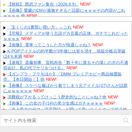
【敗戦】 西武ファン集合（2026.8.9）
NEW!
【画像】愛媛のCMが過激すぎると話題にｗｗｗその内容がこれ
ｗｗｗｗ 他
NEW!
【懐】オカマたち、大興奮！昭和の性玩具が再ブームｗｗｗｗ 他
NEW!
「宝くじの1番賢い買い方」←これ
NEW!
【にじさんじ】えにからの謎技術 VS 叶 ←『えにからの技術がど
【悲報】 メディアが使う主語デカ言葉の正体、ガチでこれだった
んどん進歩しててすごい』 他
ｗｗｗｗ
NEW!
NEW!
【謎】「ポケモン世代」とはいったい何年生まれのことを指すの
【画像】 電車ってこうした方が快適じゃね？
NEW!
か？ 他
NEW!
K-POPアイドルの約半数が3年後には姿を消す…損益分岐点突破
は4％未満
【速報】横浜×沖縄尚学…思ったより横浜が強すぎて沖縄が逝
NEW!
く… 他
NEW!
【速報】 斎藤知事、宣戦布告「数十年に渡るその場しのぎの不適
切会計、私の代でケリをつける」
江別リンチ犯「立って謝罪は本気じゃない」 裁判官「ほな裁判で
NEW!
土下座してないキミは本気じゃないな」
NEW!
【ガンプラ・プラモほか】「DMM プレミアホビー商品抽選販
売」【本日開始！】他
ディズニーからの帰り道。夫「息子連れて離れろ！あと警察に通
NEW!
報！」私「助けて！」駅員「どうしました！？」→トンデモナイこ
【画像】 スケベな服ばかり着てしまう元アイドル(27)さんが話題
と...
NEW!
にｗｗｗｗｗｗ
NEW!
消費税が下がるってけっこう歴史的なことじゃね？他
NEW!
Powered by livedoor 相互RSS
【画像】 この女の子(14)の美少女感はガチｗｗｗｗ
NEW!
「史上最大のデマ・流言飛語」と聞いて思いつくものって何？他
NEW!
【画像】 長澤まさみ、股を思いっきり開きパ○チラしちゃう
NEW!