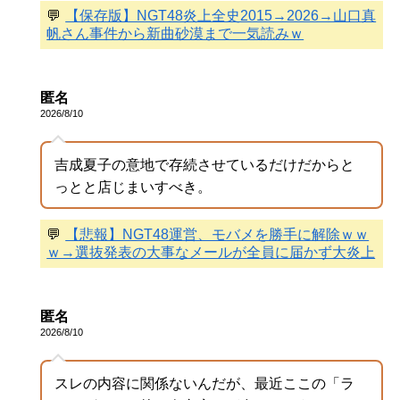
💬
【保存版】NGT48炎上全史2015→2026→山口真
帆さん事件から新曲砂漠まで一気読みｗ
匿名
2026/8/10
吉成夏子の意地で存続させているだけだからと
っとと店じまいすべき。
💬
【悲報】NGT48運営、モバメを勝手に解除ｗｗ
ｗ→選抜発表の大事なメールが全員に届かず大炎上
匿名
2026/8/10
スレの内容に関係ないんだが、最近ここの「ラ