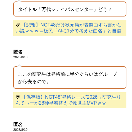
タイトル「万代シテイバスセンター」どう？
💬
【悲報】NGT48だけ秋元康が表題曲すら書かな
い説ｗｗｗ→板民「AIに1分で考えた曲名」と自虐
匿名
2026/8/10
ここの研究生は昇格前に半分ぐらいはグループ
から去るので。
💬
【保存版】NGT48“昇格レース”2026→研究生り
んてぃーが28秒早着替えで救世主MVPｗｗ
匿名
2026/8/10