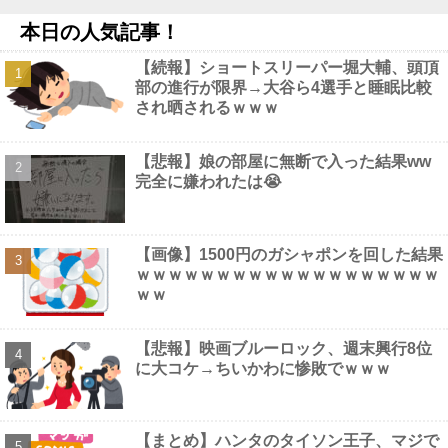
ポストシーズンのクローザーは佐々木で進められているとカリフ
ォルニアポストが報道他
NEW!
本日の人気記事！
【悲報】埼玉県警「外国人の交通マナーがヤバいので『外国人交
通安全アドバイザー』を配備します」他
NEW!
【続報】ショートスリーパー堀大輔、頭頂
【画像】 外人女子さん、Tバック尻を堂々と見せつけてしまうｗ
部の進行が限界→大谷ら4選手と睡眠比較
ｗｗｗｗｗ
NEW!
され晒されるｗｗｗ
【画像】 グラドル中村静香、ブラ姿の乳で女の色気全開
NEW!
【悲報】娘の部屋に無断で入った結果ww
完全に嫌われたは😭
Powered by livedoor 相互RSS
【画像】1500円のガシャポンを回した結果
ｗｗｗｗｗｗｗｗｗｗｗｗｗｗｗｗｗｗｗ
ｗｗ
【悲報】映画ブルーロック、週末興行8位
に大コケ→ちいかわに惨敗でｗｗｗ
【まとめ】ハンタのタイソン王子、マジで