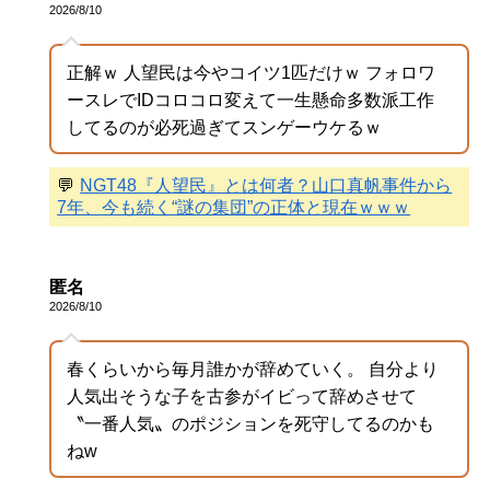
2026/8/10
正解ｗ 人望民は今やコイツ1匹だけｗ フォロワ
ースレでIDコロコロ変えて一生懸命多数派工作
してるのが必死過ぎてスンゲーウケるｗ
💬
NGT48『人望民』とは何者？山口真帆事件から
7年、今も続く“謎の集団”の正体と現在ｗｗｗ
匿名
2026/8/10
春くらいから毎月誰かが辞めていく。 自分より
人気出そうな子を古参がイビって辞めさせて
〝一番人気〟のポジションを死守してるのかも
ねw