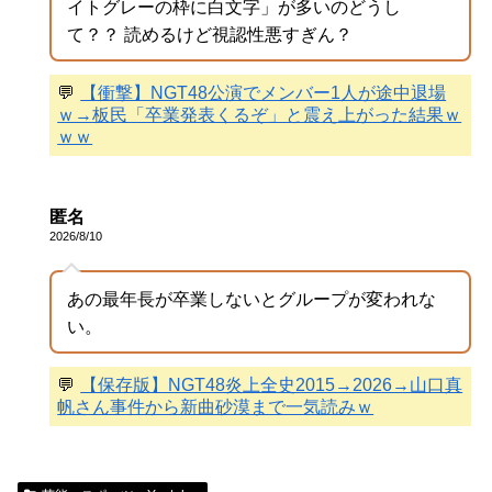
イトグレーの枠に白文字」が多いのどうし
て？？ 読めるけど視認性悪すぎん？
💬
【衝撃】NGT48公演でメンバー1人が途中退場
ｗ→板民「卒業発表くるぞ」と震え上がった結果ｗ
ｗｗ
匿名
2026/8/10
あの最年長が卒業しないとグループが変われな
い。
💬
【保存版】NGT48炎上全史2015→2026→山口真
帆さん事件から新曲砂漠まで一気読みｗ