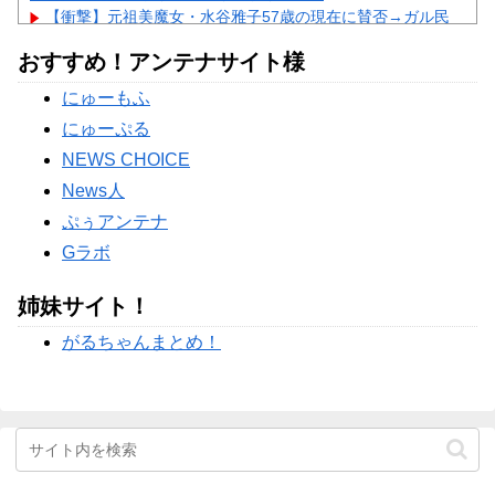
【衝撃】元祖美魔女・水谷雅子57歳の現在に賛否→ガル民
「テカテカ」連呼ｗｗｗ
NEW!
おすすめ！アンテナサイト様
【衝撃】WEST.重岡大毅が結婚→まさかの「誕生済み」報告
にガル民騒然ｗｗｗ
にゅーもふ
【あるある】主婦がスピリチュアルにハマる理由にガル民共
感の嵐→本音続々ｗｗｗ
にゅーぷる
Powered by livedoor 相互RSS
NEWS CHOICE
News人
ぷぅアンテナ
Gラボ
姉妹サイト！
がるちゃんまとめ！