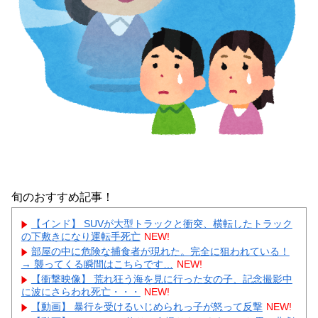
旬のおすすめ記事！
【インド】 SUVが大型トラックと衝突、横転したトラック
の下敷きになり運転手死亡
NEW!
部屋の中に危険な捕食者が現れた。完全に狙われている！
→ 襲ってくる瞬間はこちらです…
NEW!
【衝撃映像】 荒れ狂う海を見に行った女の子、記念撮影中
に波にさらわれ死亡・・・
NEW!
【動画】 暴行を受けるいじめられっ子が怒って反撃
NEW!