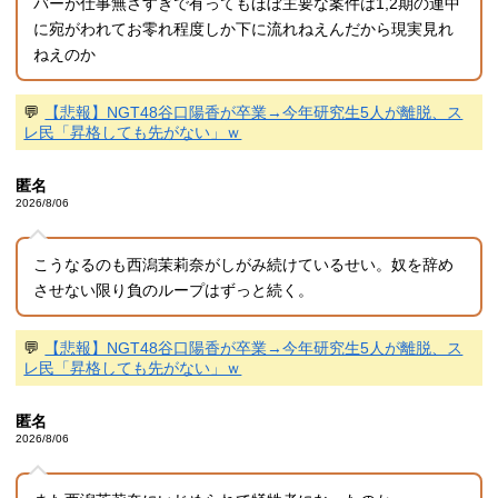
バーが仕事無さすぎで有ってもほぼ主要な案件は1,2期の連中
に宛がわれてお零れ程度しか下に流れねえんだから現実見れ
ねえのか
💬
【悲報】NGT48谷口陽香が卒業→今年研究生5人が離脱、ス
レ民「昇格しても先がない」ｗ
匿名
2026/8/06
こうなるのも西潟茉莉奈がしがみ続けているせい。奴を辞め
させない限り負のループはずっと続く。
💬
【悲報】NGT48谷口陽香が卒業→今年研究生5人が離脱、ス
レ民「昇格しても先がない」ｗ
匿名
2026/8/06