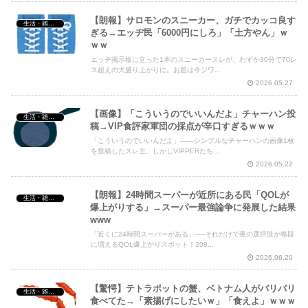
【朗報】サロモンのスニーカー、ガチでカッコ良す
生活・雑談・恋愛
ぎる→エッヂ民「6000円にしろ」「土方やん」ｗ
ｗｗ
エッヂ掲示板に立った1本のスニーカースレが、わずか30分で70レ
ス超えの大盛り上がりに。お題は今ジワ...
2026.05.27
【画像】「こういうのでいいんだよ」チャーハン投
生活・雑談・恋愛
稿→VIP食評家軍団の採点が辛口すぎるｗｗｗ
「こういうのでいいんだよ」——シンプルなチャーハンの画像1枚
を投稿したスレ主。しかしVIPPERたち...
2026.05.22
【朗報】24時間スーパーが近所にある民「QOLが
生活・雑談・恋愛
爆上がりする」→スーパー最強論争に発展した結果
www
「近くに24時間スーパーがある」──それだけで夜の選択肢が格段
に増えるQOL爆上がりスポット！208...
2026.06.20
【驚愕】テトラポットの蟹、ベトナム人がバリバリ
生活・雑談・恋愛
食べてた→「素揚げにしたいｗ」「食えよ」ｗｗｗ