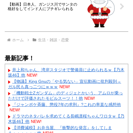
【動画】日本人、ガンジス川でサンタの
格好をしてインド人にブチギレられる
ホーム
生活・雑談・恋愛
最新記事！
井上和ちゃん、湾岸スタジオで警備員に止められるｗ【乃木
坂46】他
NEW!
【物議】King Gnuの「やる気ない」宣伝動画に批判殺到→
ガル民も真っ二つにｗｗｗ
NEW!
「機動戦士Ζガンダム」のディジェとかいう、アムロが乗っ
ただけで評価されたモビルスーツ！！他
NEW!
『ジャンポケ斉藤、懲役7年の求刑』?これの率直な感想他
NEW!
ドラマのネタバレを求めてくる長嶋凛桜ちゃんワロタｗ【乃
木坂46】他
NEW!
【消費減税】お弁当屋、『衝撃的な発言』をしてしま