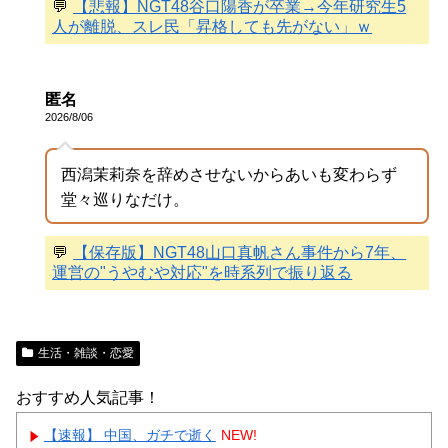
💬
【悲報】NGT48谷口陽香が卒業→今年研究生5
人が離脱、スレ民「昇格しても先がない」ｗ
匿名
2026/8/06
西潟茉莉奈を辞めさせないからあいも変わらず
堂々巡りなだけ。
💬
【保存版】NGT48山口真帆さん事件から7年、
運営の"うやむや対応"を時系列で振り返る
生活・雑談・恋愛
おすすめ人気記事！
【速報】 中国、ガチで逝く
NEW!