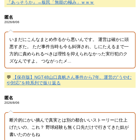
『あっそうか』→板民「無能の極み」ｗｗｗ
匿名
2026/8/06
いまだにこんなまとめ作るから悪いんです。 運営は確かに頭
悪すぎた。 ただ事件当時も今も糾弾され、しにたえるまで一
方的に責められるべきは理性を抑えられなかった実行犯のク
ズなんですよ。 つながったメ...
💬
【保存版】NGT48山口真帆さん事件から7年、運営の"うやむ
や対応"を時系列で振り返る
匿名
2026/8/06
断片的にかい摘んで真実とは別の都合いいストーリーに仕上
げたいの、これ？ 野球経験も無く口先だけで行きてきた奴が
書いたのかもね