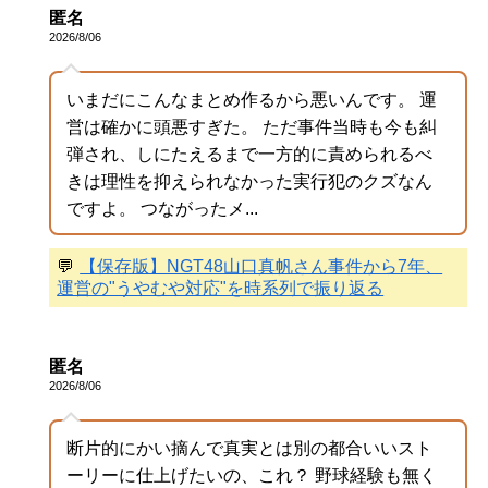
匿名
2026/8/06
いまだにこんなまとめ作るから悪いんです。 運
営は確かに頭悪すぎた。 ただ事件当時も今も糾
弾され、しにたえるまで一方的に責められるべ
きは理性を抑えられなかった実行犯のクズなん
ですよ。 つながったメ...
💬
【保存版】NGT48山口真帆さん事件から7年、
運営の"うやむや対応"を時系列で振り返る
匿名
2026/8/06
断片的にかい摘んで真実とは別の都合いいスト
ーリーに仕上げたいの、これ？ 野球経験も無く