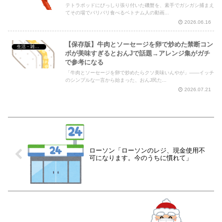
テトラポッドにびっしり張り付いた磯蟹を、素手でガシガシ捕まえ
てその場でバリバリ食べるベトナム人の動画...
2026.06.16
【保存版】牛肉とソーセージを卵で炒めた禁断コン
生活・雑談・恋愛
ボが美味すぎるとおんJで話題→アレンジ集がガチ
で参考になる
「牛肉とソーセージを卵で炒めたらクソ美味いんやが」——イッチ
のシンプルな一言から始まった、おんJ民た...
2026.07.21
ローソン「ローソンのレジ、現金使用不
可になります。今のうちに慣れて」