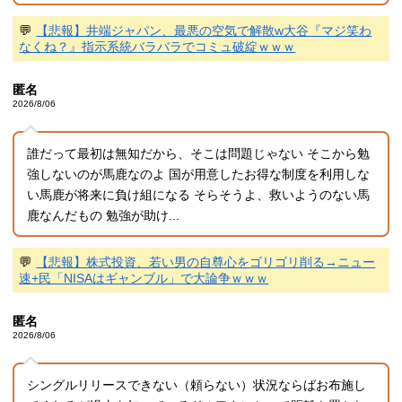
💬
【悲報】井端ジャパン、最悪の空気で解散w大谷『マジ笑わ
なくね？』指示系統バラバラでコミュ破綻ｗｗｗ
匿名
2026/8/06
誰だって最初は無知だから、そこは問題じゃない そこから勉
強しないのが馬鹿なのよ 国が用意したお得な制度を利用しな
い馬鹿が将来に負け組になる そらそうよ、救いようのない馬
鹿なんだもの 勉強が助け...
💬
【悲報】株式投資、若い男の自尊心をゴリゴリ削る→ニュー
速+民「NISAはギャンブル」で大論争ｗｗｗ
匿名
2026/8/06
シングルリリースできない（頼らない）状況ならばお布施し