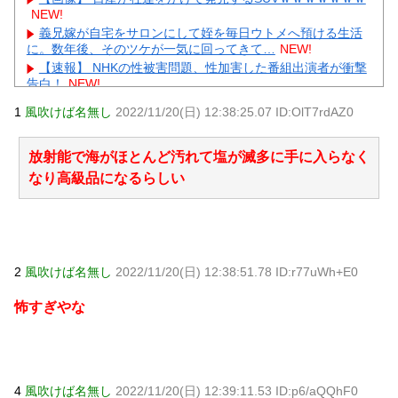
NEW!
義兄嫁が自宅をサロンにして姪を毎日ウトメへ預ける生活
に。数年後、そのツケが一気に回ってきて…
NEW!
【速報】 NHKの性被害問題、性加害した番組出演者が衝撃
告白！
NEW!
兄嫁「正月に帰るから、ゲームと、いいお肉と酒と、お風
1
風吹けば名無し
2022/11/20(日) 12:38:25.07 ID:OlT7rdAZ0
呂グッズの準備しとけよ」寝起きの私「知るかボケ」兄嫁
「キィィィィー！！！！」私「あ…」
NEW!
【物議】King Gnuの「やる気ない」宣伝動画に批判殺到→
放射能で海がほとんど汚れて塩が滅多に手に入らなく
ガル民も真っ二つにｗｗｗ
NEW!
なり高級品になるらしい
【動画】 新型のさすまた、限界突破ｗｗｗｗｗｗ
NEW!
【続報】三山凌輝、花乃まりあと懲りずに密会継続→ガル
民「もう何回目だよ」総ツッコミｗｗｗ
NEW!
元AKB社長、22億円申告漏れ 乃木坂46運営会社の株式を
パチンコ京楽産業に譲渡【ノース・リバー】【窪田康志】
2
風吹けば名無し
2022/11/20(日) 12:38:51.78 ID:r77uWh+E0
元AKB社長、22億円申告漏れ 乃木坂46運営会社の株式を
パチンコ京楽産業に譲渡【ノース・リバー】【窪田康志】
怖すぎやな
Powered by livedoor 相互RSS
4
風吹けば名無し
2022/11/20(日) 12:39:11.53 ID:p6/aQQhF0