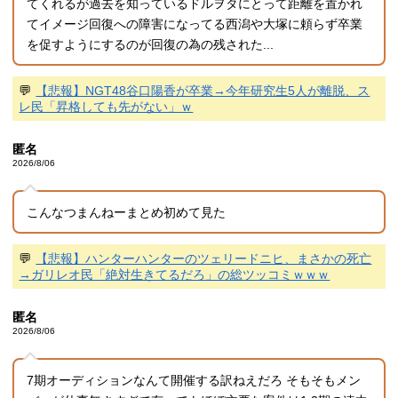
てくれるが過去を知っているドルヲタにとって距離を置かれ
てイメージ回復への障害になってる西潟や大塚に頼らず卒業
を促すようにするのが回復の為の残された...
💬
【悲報】NGT48谷口陽香が卒業→今年研究生5人が離脱、ス
レ民「昇格しても先がない」ｗ
匿名
2026/8/06
こんなつまんねーまとめ初めて見た
💬
【悲報】ハンターハンターのツェリードニヒ、まさかの死亡
→ガリレオ民「絶対生きてるだろ」の総ツッコミｗｗｗ
匿名
2026/8/06
7期オーディションなんて開催する訳ねえだろ そもそもメン