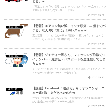
とる」ｗ
「最近のホンダ車、普通にカッコいい」というスレが立って、エッ
ヂ車民が大集合(ﾟдﾟ)プレリュード復活...
2026.05.08
【悲報】エアコン無い派、イッチ頭痛い→猫までバ
生活・雑談・恋愛
テる、なんJ民『買え』176レスｗｗｗ
夏の猛暑、エアコンなしの家で「頭痛い・死にそう」とつぶやくス
レ主に、なんJ民から『図書館行け』『タオ...
2026.07.15
【悲報】ジモティー民さん、フィッシング詐欺でマ
生活・雑談・恋愛
イナンバー・免許証・パスポートを全送信してしま
うｗｗｗ
ジモティーで出品したら登録5分後に「本人確認してください」と
メッセージが来たVIPPER。本物だと信...
2026.05.23
【話題】Facebook「過疎化」もうオワコンか→ニ
生活・雑談・恋愛
ュー速+民「まだあったのかw」
かつて「中高年しかいないSNS」と揶揄されてきたFacebookだ
が、最近はその中高年ユーザーの投稿...
2026.07.05