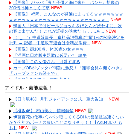
【画像】 パッパ「妻と子供と海に来た」パシャ←想像の
200倍は神々しくて草
NEW!
【画像】 福岡、こんなのが普通に走ってるｗｗｗｗｗｗｗ
ｗｗｗｗｗｗｗｗｗｗｗｗｗｗｗｗｗｗｗｗｗｗｗ...
NEW!
韓国人「日本ではビールジョッキをほとんど洗わずに、次
の客に出すんだ！ これが証拠の映像だ!!」……あ...
NEW!
（ ´_ゝ`）中道幹事長、食料品消費税2年間1%の閣議決定を
批判 → 記者「中道改革連合は食料品消費...
NEW!
【画像】顔100点、体30点の女ｗｗｗ
「洋画に日本版主題歌は必要か?」論争
【画像】この女優さん、可愛すぎる
カープOBがゾンタバ問題に激怒！「謝罪会見を開くべき」
「カープファンも怒るで」
【画像】顔100点、体30点の女ｗｗｗ
アイドル・芸能速報！
【日向坂46】 月刊ジャイアンツ公式、重大告知！
NEW!
【櫻坂46】 村山美羽、情報解禁
NEW!
Powered by livedoor 相互RSS
伊藤百花の仕事バンバン取ってくるDHの営業担当凄くない
か？今年のボーナス凄いことになりそう！！【AKB48いとも
も】
NEW!