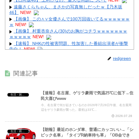
【日向坂46】 上村ひなの、重大な問題について
NEW!
遠藤さくらちゃん、まさかの写真無しだったｗ【乃木坂
46】
NEW!
【画像】 この∧∨女優さんで100万回抜いてるｗｗｗｗｗｗ
ｗ
NEW!
【画像】 村重杏奈さん(30)のお胸がコチラｗｗｗｗｗｗｗ
ｗｗｗｗｗ
NEW!
【速報】 NHKの性被害問題、性加害した番組出演者が衝撃
告白！
NEW!
【動画】 アメリカのトー横、え●ちすぎるｗｗｗ
NEW!
redgreen
【画像】 田中みな実(39) 妊娠中でも露出多めのドレス、こ
れノーブラか？
NEW!
関連記事
【速報】名古屋、ゲリラ豪雨で気温25℃に低下→住
生活・雑談・恋愛
民大喜びwww
Powered by livedoor 相互RSS
今、名古屋で何が起きているのか2026年7月28日午後、名古屋周
辺をゲリラ豪雨が襲った。最初は33℃...
2026.07.28
【朗報】最近のホンダ車、普通にカッコいい→「シ
生活・雑談・恋愛
ビック名車」「タイプR納車待ち草」「OB会でき