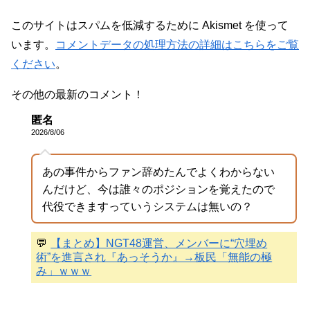
このサイトはスパムを低減するために Akismet を使って
います。
コメントデータの処理方法の詳細はこちらをご覧
ください
。
その他の最新のコメント！
匿名
2026/8/06
あの事件からファン辞めたんでよくわからない
んだけど、今は誰々のポジションを覚えたので
代役できますっていうシステムは無いの？
💬
【まとめ】NGT48運営、メンバーに“穴埋め
術”を進言され『あっそうか』→板民「無能の極
み」ｗｗｗ