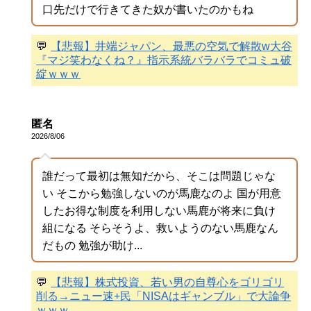
口先だけで行きてきた奴が書いたのかもね
💬
【悲報】井端ジャパン、最悪の空気で解散w大谷
『マジ笑わなくね？』指示系統バラバラでコミュ破
綻ｗｗｗ
匿名
2026/8/06
誰だって最初は無知だから、そこは問題じゃな
い そこから勉強しないのが馬鹿なのよ 国が用意
したお得な制度を利用しない馬鹿が将来に負け
組になる そらそうよ、救いようのない馬鹿なん
だもの 勉強が助け...
💬
【悲報】株式投資、若い男の自尊心をゴリゴリ
削る→ニュー速+民「NISAはギャンブル」で大論争
ｗｗｗ