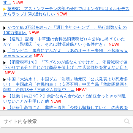
す...
NEW!
英BBC：アストンマーチン内部の分析ではホンダPUはメルセデス
からラップ1.5秒遅れらしい
NEW!
元日向坂46・松田好花、食中毒で「腹痛とおう吐と下痢が止まら
ない」原因は夏の風物詩だった
NEW!
かつて650万部を誇った「週刊少年ジャンプ」、発行部数が初の
シカホワ村上宗隆、通訳なしで普通に会話。コーチ「今10段階で
100万部割れ
NEW!
6ぐらい。来た時は0だった（笑）」
NEW!
【速報】 記者「中革連は食料品消費税ゼロを公約に掲げていた
【GIF動画】 宮城の可愛すぎるチアさん、甲子園で発見される
が？」→階猛氏「そ、それは財源確保という条件付き」
NEW!
NEW!
「コンビニ、馬鹿にすんなよ」→あのオーナー夫婦、不起訴ｗｗ
【画像】 日産が社運をかけて発売するSUVｗｗｗｗｗｗｗ
NEW!
ｗｗｗｗｗｗｗ
NEW!
義兄嫁が自宅をサロンにして姪を毎日ウトメへ預ける生活に。数
【消費税率1％】 「下げるのが筋なんですけど…」消費減税で値
年後、そのツケが一気に回ってきて…
NEW!
下がりする分と同じだけ商品を値上げして店頭価格を変えない店も
NEW!
【速報】 NHKの性被害問題、性加害した番組出演者が衝撃告白！
NEW!
中国「大洪水！」中国ダム「決壊」地元民「公式発表より死者多
い！」中国政府「住民拘束！（安否不明」中国当局「救助隊動画も
兄嫁「正月に帰るから、ゲームと、いいお肉と酒と、お風呂グッ
ズの準備しとけよ」寝起きの私「知るかボケ」兄嫁「キィィィィ
削除」台風13号「三峡ダム接近中」→
NEW!
ー！...
NEW!
【波乗り納豆NG？】余計なもん食わないで納豆食っときゃ間違
いないことが判明した他
【動画】 新型のさすまた、限界突破ｗｗｗｗｗｗ
NEW!
NEW!
【悲報】高市さん、非核三原則「今後も堅持していく」の表現を
Powered by livedoor 相互RSS
削除ｗｗｗｗｗｗｗｗｗｗ他
NEW!
【動画】名古屋栄で不良外人が警察官を突き飛ばす。逮捕しろや
ｗｗｗ他
NEW!
【朗報】「GANTZ」の全巻100円セールえぐくね？超名作だぞ他