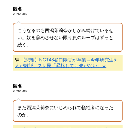
匿名
2026/8/06
こうなるのも西潟茉莉奈がしがみ続けているせ
い。奴を辞めさせない限り負のループはずっと
続く。
💬
【悲報】NGT48谷口陽香が卒業→今年研究生5
人が離脱、スレ民「昇格しても先がない」ｗ
匿名
2026/8/06
また西潟茉莉奈にいじめられて犠牲者になった
のか。