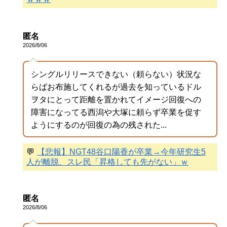
匿名
2026/8/06
シングルリリースできない（頼らない）状況な
らばお布施してくれるが過去を知っているドル
ヲタにとって距離を置かれてイメージ回復への
障害になってる西潟や大塚に頼らず卒業を促す
ようにするのが回復の為の残された...
💬
【悲報】NGT48谷口陽香が卒業→今年研究生5
人が離脱、スレ民「昇格しても先がない」ｗ
匿名
2026/8/06