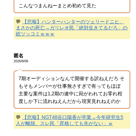
こんなつまんねーまとめ初めて見た
💬
【悲報】ハンターハンターのツェリードニヒ、
まさかの死亡→ガリレオ民「絶対生きてるだろ」の
総ツッコミｗｗｗ
匿名
2026/8/06
7期オーディションなんて開催する訳ねえだろ そ
もそもメンバーが仕事無さすぎで有ってもほぼ
主要な案件は1,2期の連中に宛がわれてお零れ程
度しか下に流れねえんだから現実見れねえのか
💬
【悲報】NGT48谷口陽香が卒業→今年研究生5
人が離脱、スレ民「昇格しても先がない」ｗ