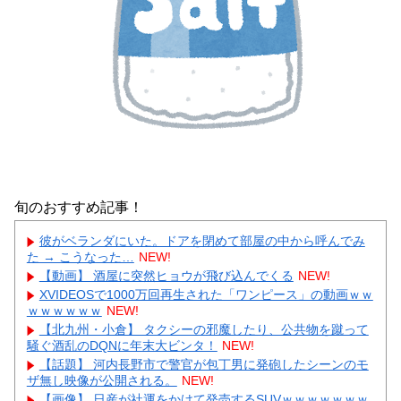
旬のおすすめ記事！
彼がベランダにいた。ドアを閉めて部屋の中から呼んでみ
た → こうなった…
NEW!
【動画】 酒屋に突然ヒョウが飛び込んでくる
NEW!
XVIDEOSで1000万回再生された「ワンピース」の動画ｗｗ
ｗｗｗｗｗｗ
NEW!
【北九州・小倉】 タクシーの邪魔したり、公共物を蹴って
騒ぐ酒乱のDQNに年末大ビンタ！
NEW!
【話題】 河内長野市で警官が包丁男に発砲したシーンのモ
ザ無し映像が公開される。
NEW!
【画像】 日産が社運をかけて発売するSUVｗｗｗｗｗｗｗ