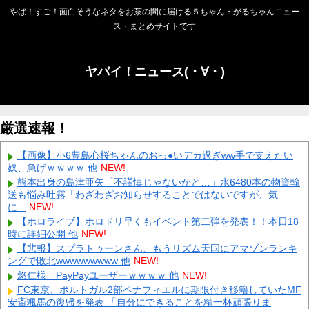
やば！すご！面白そうなネタをお茶の間に届ける５ちゃん・がるちゃんニュー
ス・まとめサイトです
ヤバイ！ニュース(・∀・)
厳選速報！
【画像】小6豊島心桜ちゃんのおっ●いデカ過ぎww手で支えたい
奴、急げｗｗｗｗ 他
NEW!
熊本出身の島津亜矢「不謹慎じゃないかと…」水6480本の物資輸
送も悩み吐露「わざわざお知らせすることではないですが、気
に...
NEW!
【ホロライブ】ホロドリ早くもイベント第二弾を発表！！本日18
時に詳細公開 他
NEW!
【悲報】スプラトゥーンさん、もうリズム天国にアマゾンランキ
ングで敗北wwwwwwwww 他
NEW!
悠仁様、PayPayユーザーｗｗｗｗ 他
NEW!
FC東京、ポルトガル2部ペナフィエルに期限付き移籍していたMF
安斎颯馬の復帰を発表 「自分にできることを精一杯頑張りま