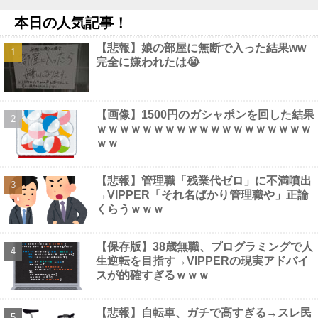
NEW!
本日の人気記事！
北海道日本ハムファイターズのチーム別勝敗他
NEW!
【画像】 村重杏奈さん(30)のお胸がコチラｗｗｗｗｗｗｗｗｗｗ
【悲報】娘の部屋に無断で入った結果ww
ｗｗ
NEW!
完全に嫌われたは😭
【速報】 NHKの性被害問題、性加害した番組出演者が衝撃告白！
NEW!
【動画】 アメリカのトー横、え●ちすぎるｗｗｗ
NEW!
【画像】 田中みな実(39) 妊娠中でも露出多めのドレス、これノー
【画像】1500円のガシャポンを回した結果
ブラか？
NEW!
ｗｗｗｗｗｗｗｗｗｗｗｗｗｗｗｗｗｗｗ
【画像】 風俗で毎回こういう"恵体メロン"お姉さん(35)を指名し
ｗｗ
てしまうんやが・・・・・・
NEW!
【悲報】管理職「残業代ゼロ」に不満噴出
→VIPPER「それ名ばかり管理職や」正論
くらうｗｗｗ
Powered by livedoor 相互RSS
【保存版】38歳無職、プログラミングで人
生逆転を目指す→VIPPERの現実アドバイ
スが的確すぎるｗｗｗ
【悲報】自転車、ガチで高すぎる→スレ民