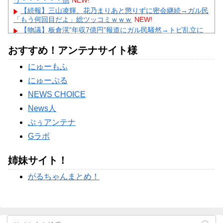
う・・・・・・他
NEW!
【続報】三山凌輝、花乃まりあと懲りずに密会継続→ガル民
「もう何回目だよ」総ツッコミｗｗｗ
NEW!
【物議】板倉滉”年収7億円”報道にガル民騒然→トピ乱立に
「もういい」の声もｗｗｗ
NEW!
おすすめ！アンテナサイト様
【完全まとめ】がん保険・医療保険は必要？｜ガル民の本音
とリアル体験談を徹底整理
NEW!
にゅーもふ
【物議】藤本美貴の「イケメンってつまらない」発言→ガル
民「庄司は普通にイケメン」総ツッコミｗｗｗ
NEW!
にゅーぷる
Powered by livedoor 相互RSS
NEWS CHOICE
News人
ぷぅアンテナ
Gラボ
姉妹サイト！
がるちゃんまとめ！