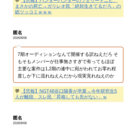
💬
【悲報】ハンターハンターのツェリードニヒ、
まさかの死亡→ガリレオ民「絶対生きてるだろ」の
総ツッコミｗｗｗ
匿名
2026/8/06
7期オーディションなんて開催する訳ねえだろ そ
もそもメンバーが仕事無さすぎで有ってもほぼ
主要な案件は1,2期の連中に宛がわれてお零れ程
度しか下に流れねえんだから現実見れねえのか
💬
【悲報】NGT48谷口陽香が卒業→今年研究生5
人が離脱、スレ民「昇格しても先がない」ｗ
匿名
2026/8/06