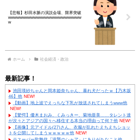
【悲報】杉田水脈の演説会場、限界突破
wwwwwwwwwwwwwwwwwwwwwwwwww
w
ホーム
社会経済・政治
最新記事！
池田瑛紗ちゃんと岡本姫奈ちゃん、暴れ犬だったｗ【乃木坂
46】他
NEW!
【動画】地上波でえっちな下乳が放送されてしまうwww他
NEW!
【驚愕】優木まおみ、くみっきー、菊地亜美……タレント達
が次々とアジアの国々へ移住する本当の理由って何？他
NEW!
【画像】元アイドル(27)さん、衣服が乱れたえちえちショッ
トを公開してしまうｗｗｗｗｗ他
NEW!
※スーパー歌舞伎『逆襲のシャア』にありがちなこと他