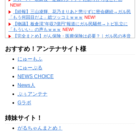
NEW!
【続報】三山凌輝、花乃まりあと懲りずに密会継続→ガル民
「もう何回目だよ」総ツッコミｗｗｗ
NEW!
【物議】板倉滉”年収7億円”報道にガル民騒然→トピ乱立に
「もういい」の声もｗｗｗ
NEW!
【完全まとめ】がん保険・医療保険は必要？｜ガル民の本音
とリアル体験談を徹底整理
NEW!
おすすめ！アンテナサイト様
【物議】藤本美貴の「イケメンってつまらない」発言→ガル
民「庄司は普通にイケメン」総ツッコミｗｗｗ
NEW!
にゅーもふ
【物議】田中みな実、結婚&妊娠発表後初登場→10cmヒール
にガル民総ツッコミｗｗｗ
にゅーぷる
Powered by livedoor 相互RSS
NEWS CHOICE
News人
ぷぅアンテナ
Gラボ
姉妹サイト！
がるちゃんまとめ！