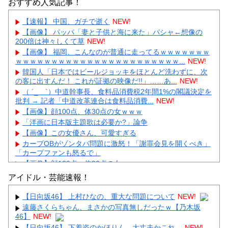
おすすめ人気記事！
【速報】 中国、ガチで逝く
NEW!
【画像】 パッパ「妻と子供と海に来た」パシャ←想像の
200倍は神々しくて草
NEW!
【画像】 福岡、こんなのが普通に走ってるｗｗｗｗｗｗｗ
ｗｗｗｗｗｗｗｗｗｗｗｗｗｗｗｗｗｗｗｗｗｗｗ...
NEW!
韓国人「日本ではビールジョッキをほとんど洗わずに、次
の客に出すんだ！ これが証拠の映像だ!!」……あ...
NEW!
（ ´_ゝ`）中道幹事長、食料品消費税2年間1%の閣議決定を
批判 → 記者「中道改革連合は食料品消費...
NEW!
【画像】顔100点、体30点の女ｗｗｗ
「洋画に日本版主題歌は必要か?」論争
【画像】この女優さん、可愛すぎる
カープOBがゾンタバ問題に激怒！「謝罪会見を開くべき」
「カープファンも怒るで」
【画像】顔100点、体30点の女ｗｗｗ
アイドル・芸能速報！
【日向坂46】 上村ひなの、重大な問題について
NEW!
遠藤さくらちゃん、まさかの写真無しだったｗ【乃木坂
46】
NEW!
Powered by livedoor 相互RSS
【日向坂46】 下着姿のかほりん、大丈夫かこれ…
NEW!