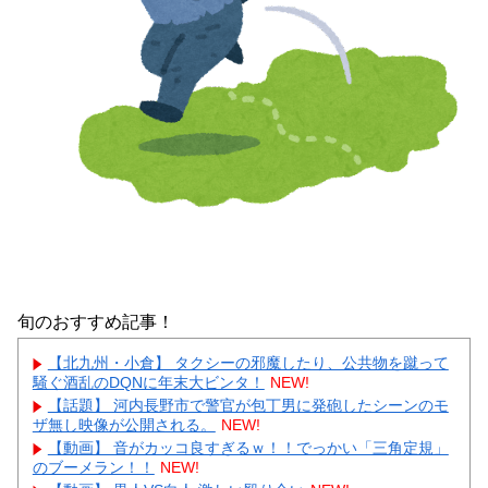
旬のおすすめ記事！
【北九州・小倉】 タクシーの邪魔したり、公共物を蹴って
騒ぐ酒乱のDQNに年末大ビンタ！
NEW!
【話題】 河内長野市で警官が包丁男に発砲したシーンのモ
ザ無し映像が公開される。
NEW!
【動画】 音がカッコ良すぎるｗ！！でっかい「三角定規」
のブーメラン！！
NEW!