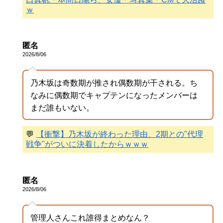
ｗ
匿名
2026/8/06
乃木坂は奇数期が推され偶数期が干される。ち
なみに偶数期でキャプテンになったメンバーは
まだ誰もいない。
💬
【衝撃】乃木坂が終わった理由、2期との"代理
戦争"がついに決着したからｗｗｗ
匿名
2026/8/06
管理人さんこれ誰得まとめなん？