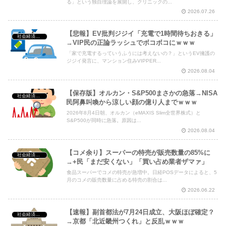
る」という独自理論を展開し、クリニックの...
2026.07.26
【悲報】EV批判ジジイ「充電で1時間待ちおきる」
社会経済・政治
→VIP民の正論ラッシュでボコボコにｗｗｗ
「家で充電するっていうふうには考えないの？」というEV擁護の
ジジイ発言に、マンション住みVIPPER...
2026.08.04
【保存版】オルカン・S&P500まさかの急落→NISA
社会経済・政治
民阿鼻叫喚から涼しい顔の億り人までｗｗｗ
2026年8月4日朝、オルカン（eMAXIS Slim全世界株式）と
S&P500が同時に急落。原因は...
2026.08.04
【コメ余り】スーパーの特売が販売数量の85%に
社会経済・政治
→+民「まだ安くない」「買い占め業者ザマァ」
食品スーパーでコメの特売が急増中。日経POSデータによると、5
月のコメの販売数量に占める特売の割合は...
2026.06.22
【速報】副首都法が7月24日成立、大阪ほぼ確定？
社会経済・政治
→京都「北近畿州つくれ」と反乱ｗｗｗ