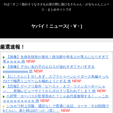
やば！すご！面白そうなネタをお茶の間に届ける５ちゃん・がるちゃんニュー
ス・まとめサイトです
ヤバイ！ニュース(・∀・)
厳選速報！
【画像】女体化技術が進化！政治家や有名人が美人になりすぎて
草ｗｗｗｗ 他
NEW!
【画像】デカい女の子のエロスが溢れすぎてヤバすぎる
wwwwwwwwww 他
NEW!
【にじさんじ】やしきず、スプラトゥーンレイダース本編そっち
のけで極悪ミニゲームを極めようとする 他
NEW!
【悲報】ゲーフリ新作「ビースト・オブ・リインカーネーショ
ン」、老舗レビューサイトからボロクソ言われてしまう 他
NEW!
八村塁「ホーバスが監督辞めた？じゃあ代表復帰する！」←これ
ｗｗｗｗｗｗｗｗｗ 他
NEW!
シカホワ村上宗隆、通訳なしで普通に会話。コーチ「今10段階で
6ぐらい。来た時は0だった（笑）」
NEW!