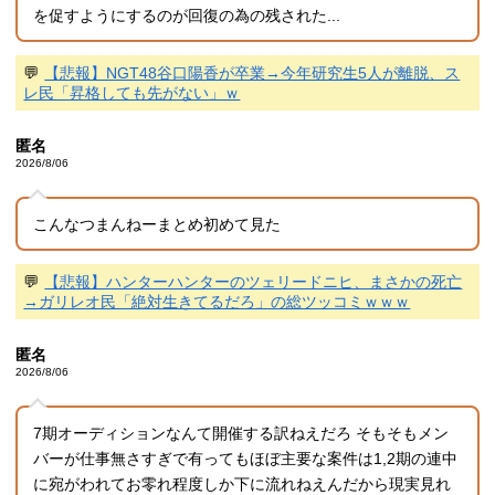
を促すようにするのが回復の為の残された...
💬
【悲報】NGT48谷口陽香が卒業→今年研究生5人が離脱、ス
レ民「昇格しても先がない」ｗ
匿名
2026/8/06
こんなつまんねーまとめ初めて見た
💬
【悲報】ハンターハンターのツェリードニヒ、まさかの死亡
→ガリレオ民「絶対生きてるだろ」の総ツッコミｗｗｗ
匿名
2026/8/06
7期オーディションなんて開催する訳ねえだろ そもそもメン
バーが仕事無さすぎで有ってもほぼ主要な案件は1,2期の連中
に宛がわれてお零れ程度しか下に流れねえんだから現実見れ