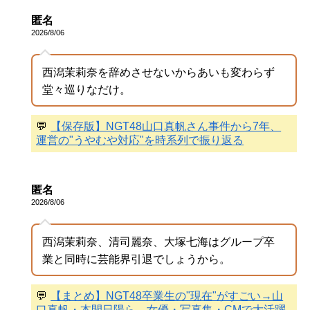
匿名
2026/8/06
西潟茉莉奈を辞めさせないからあいも変わらず
堂々巡りなだけ。
💬
【保存版】NGT48山口真帆さん事件から7年、
運営の"うやむや対応"を時系列で振り返る
匿名
2026/8/06
西潟茉莉奈、清司麗奈、大塚七海はグループ卒
業と同時に芸能界引退でしょうから。
💬
【まとめ】NGT48卒業生の"現在"がすごい→山
口真帆・本間日陽ら、女優・写真集・CMで大活躍