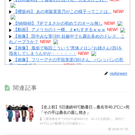
【櫻坂46】 あの幸阪茉里乃がこの様子ってことは...
NEW!
【NMB48】 TIFでまさかの初めてのオール無し
NEW!
【動画】 アメリカのトー横、え●ちすぎるｗｗｗ
NEW!
【画像】 田中みな実(39) 妊娠中でも露出多めのドレス、こ
れノーブラか？
NEW!
【画像】 風俗で毎回こういう"恵体メロン"お姉さん(35)を
指名してしまうんやが・・・・・・
NEW!
【画像】 フリーアナの宇垣美里(35)さん、パンッパンの乳
房がエ□すぎるｗｗｗｗｗｗ
NEW!
【画像】 避難所の女がHすぎるｗｗｗｗｗ
NEW!
redgreen
関連記事
Powered by livedoor 相互RSS
【史上初】5日連続40℃酷暑日→桑名市40.2℃に+民
社会経済・政治
「その手は桑名の蒸し焼き」
🌡️ 三重県桑名市で25日午後0時37分、40.2℃を観測し、国内で
40℃以上の酷暑日が5日連続とい...
2026.07.25