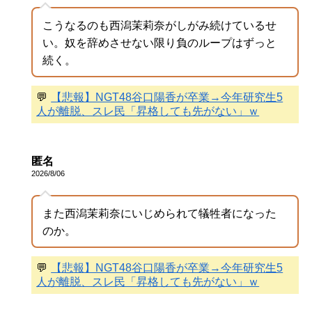
こうなるのも西潟茉莉奈がしがみ続けているせ
い。奴を辞めさせない限り負のループはずっと
続く。
💬
【悲報】NGT48谷口陽香が卒業→今年研究生5
人が離脱、スレ民「昇格しても先がない」ｗ
匿名
2026/8/06
また西潟茉莉奈にいじめられて犠牲者になった
のか。
💬
【悲報】NGT48谷口陽香が卒業→今年研究生5
人が離脱、スレ民「昇格しても先がない」ｗ