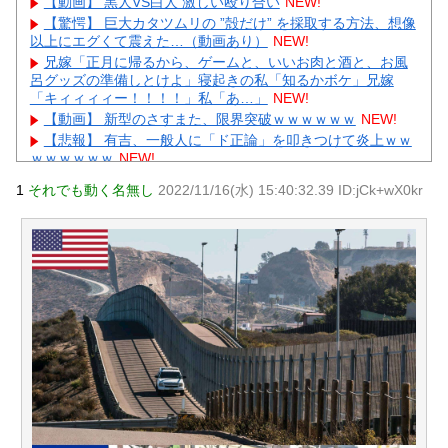
【動画】 黒人VS白人 激しい殴り合い
NEW!
【驚愕】 巨大カタツムリの ”殻だけ” を採取する方法、想像
以上にエグくて震えた…（動画あり）
NEW!
兄嫁「正月に帰るから、ゲームと、いいお肉と酒と、お風
呂グッズの準備しとけよ」寝起きの私「知るかボケ」兄嫁
「キィィィィー！！！！」私「あ…」
NEW!
【動画】 新型のさすまた、限界突破ｗｗｗｗｗｗ
NEW!
【悲報】 有吉、一般人に「ド正論」を叩きつけて炎上ｗｗ
ｗｗｗｗｗｗ
NEW!
【画像】 ワイ「アルファードいいなあ。買いに行くか」店
1
それでも動く名無し
2022/11/16(水) 15:40:32.39 ID:jCk+wX0kr
員「ほいっ見積もりな！」ワイ「金額おかしくね？」←お前
らもそう思うよな？？？？？
NEW!
【画像】 「キム兄」こと芸人・木村祐一さん（63歳）、最
新の松本人志さんとのツーショットが完全に別人だとネット
騒然！ 「マジで誰かわからん」...
NEW!
【続報】三山凌輝、花乃まりあと懲りずに密会継続→ガル
民「もう何回目だよ」総ツッコミｗｗｗ
NEW!
【物議】板倉滉”年収7億円”報道にガル民騒然→トピ乱立に
「もういい」の声もｗｗｗ
元AKB社長、22億円申告漏れ 乃木坂46運営会社の株式を
パチンコ京楽産業に譲渡【ノース・リバー】【窪田康志】
元AKB社長、22億円申告漏れ 乃木坂46運営会社の株式を
パチンコ京楽産業に譲渡【ノース・リバー】【窪田康志】