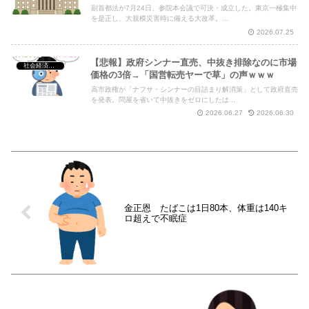
副首都法が7月24日、参院本会議で可決・成立した。東京一極集中
を是正し、大規模災害時に備える大改革。...
2026.07.25
【悲報】政府シンナー直売、中抜き排除なのに市場
社会経済・政治
価格の3倍→「国営転売ヤーで草」の声ｗｗｗ
高市政権が「ナフサ・シンナーの目詰まり解消策」として政府直売
を発表。問屋を省いて中抜きをゼロにしたは...
2026.06.27
2026.06.30
金正恩 たばこは1日80本、体重は140キ
ロ超えで不眠症