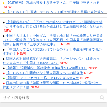
【GIF動画】 宮城の可愛すぎるチアさん、甲子園で発見される
NEW!
【にじさんじ】 五木、すべてをメモ帳で管理する長尾に表計算ソ
フトを布教へ『企画趣旨でもう草生える』【8/6(木)20:0...
NEW!
【ホロライブ】 これはこれでちょっと裏来いよに見える
NEW!
【消費税率1％】 「下げるのが筋なんですけど…」消費減税で値
下がりする分と同じだけ商品を値上げして店頭価格を変えない店も
外国人「日本はお手本だ」日本人、世界最高峰プレミアで過去最
多の8人に！アジアから羨望の眼差し！【海外の反応】
NEW!
NEW!
兄嫁「正月に帰るから、ゲームと、いいお肉と酒と、お風呂グッ
中国「大洪水！」中国ダム「決壊」地元民「公式発表より死者多
ズの準備しとけよ」寝起きの私「知るかボケ」兄嫁「キィィィィ
い！」中国政府「住民拘束！（安否不明」中国当局「救助隊動画も
ー！...
削除」台風13号「三峡ダム接近中」→
NEW!
NEW!
【動画】 新型のさすまた、限界突破ｗｗｗｗｗｗ
「中国人ってこんなに嫌われているの？」日本生活9年目で明か
NEW!
す本心！
NEW!
【悲報】 有吉、一般人に「ド正論」を叩きつけて炎上ｗｗｗｗｗ
ｗｗｗ
韓国人の対日好感度が過去最高に、「ノージャパン」は終わっ
NEW!
た？＝ネット「中国より100倍いい」
NEW!
【画像】 ワイ「アルファードいいなあ。買いに行くか」店員「ほ
いっ見積もりな！」ワイ「金額おかしくね？」←お前らもそう思
【朗報】 消費減税、閣議決定 来年4月から2年間1％に
NEW!
う...
NEW!
【にじさんじ】間違いなく過去最高レベルの傾き他
NEW!
【画像】 「キム兄」こと芸人・木村祐一さん（63歳）、最新の松
【動画】 アメリカのトー横、え●ちすぎるｗｗｗ
NEW!
本人志さんとのツーショットが完全に別人だとネット騒然！
日本の防衛白書「韓国は重要な隣国」だと3年連続で位置づけ…
「...
NEW!
韓国メディア！他
NEW!
【画像】 田中みな実(39) 妊娠中でも露出多めのドレス、これノー
Powered by livedoor 相互RSS
ブラか？
NEW!
スーパーカブってもう完全にビジネスバイクとしての役目を終え
てしまったよな他
NEW!