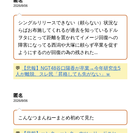
匿名
2026/8/06
シングルリリースできない（頼らない）状況な
らばお布施してくれるが過去を知っているドル
ヲタにとって距離を置かれてイメージ回復への
障害になってる西潟や大塚に頼らず卒業を促す
ようにするのが回復の為の残された...
💬
【悲報】NGT48谷口陽香が卒業→今年研究生5
人が離脱、スレ民「昇格しても先がない」ｗ
匿名
2026/8/06
こんなつまんねーまとめ初めて見た