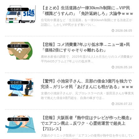
【まとめ】生活道路が一律30km/h制限に→VIP民
社会経済・政治
「標識どうすんの」「免許返納しろ」大論争ｗｗｗ
住宅街や裏道など「生活道路」を一律30km/h制限にする法改正が
話題に。しかしVIP民がまず食いつい...
2026.08.05
【悲報】コメ消費量7年ぶり低水準→ニュー速+民
社会経済・政治
「価格2倍にすりゃそりゃ離れるわ」
農林水産省の調査で、2025年度の1人1カ月当たりのコメ消費量が
平均4435グラムと7年ぶりの低水準...
2026.05.16
【驚愕】小池栄子さん、旦那の借金3億円を独力で
社会経済・政治
完済→ガリレオ民「あげまんにも程がある」ｗｗｗ
女優の小池栄子さんが、元プロレスラーの夫・坂田亘さんが事業失
敗で抱えた借金3億円超を、自身の稼ぎでほ...
2026.07.22
【悲報】大阪医者『熱中症はテレビが作った概念』
社会経済・政治
でエアコン廃止→反ワク・心霊術運営で超炎上
【711レス】
大阪のクリニック院長が「エアコンの使用が熱中症を作り出してい