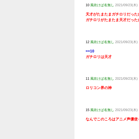
僕たち
どうし
画像