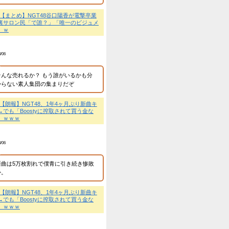
匿名
2026/8/07
わざわざこんなところま
他人の幸福を呪うなよw
💬
【速報】元NGT48・
→お相手はYouTube80
「祝いだ！」
匿名
2026/8/06
へー、町長から社長に乗
・・・（動画）
NEW!
違う指輪になったのかー
!
NEW!
💬
【速報】元NGT48・
→お相手はYouTube80
いダメ男はこちらです…
「祝いだ！」
すぎる！
NEW!