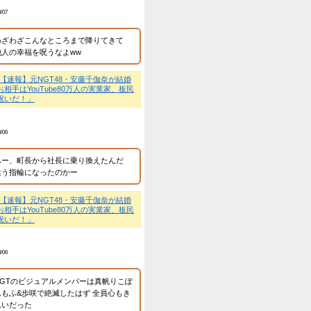
e80万人の実業家、板民「祝いだ！」
子ならわかる」
運営者情報等
2026.04.15
芸能ネタが好きなイーブ
プライバシーポリシー、
問い合わせは
こちら
最近のコメント