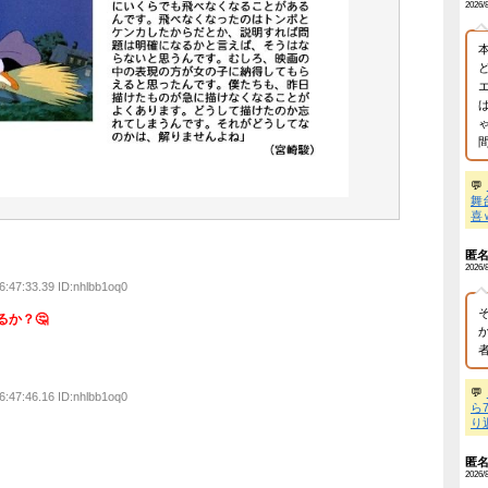
「日本車はダサい、見てて恥ずかしい」
NEW!
バレ】 ワンピース、ルフィ絶体絶命の超展開ｗｗｗｗｗｗｗｗｗｗ
ｗｗｗｗｗｗｗｗｗｗｗｗｗｗｗｗｗｗ...
NEW!
】 専門家「イオンモール熊本の爆心地に”こんなもの”があったんだ
】 真夏日のプール、ガチで最高すぎｗｗｗｗｗｗｗｗｗｗ
NEW!
】広末涼子まさかの地上波復帰→”次男の言葉”にガル民大激論ｗｗｗ
】｢ブラに5000円は贅沢｣と妻を叱った夫→まさかの正体にガル民が
B社長、22億円申告漏れ 乃木坂46運営会社の株式をパチンコ京楽産
志】
名無し
2021/09/23(木) 16:47:10.36 ID:nhlbb1oq0
B社長、22億円申告漏れ 乃木坂46運営会社の株式をパチンコ京楽産
志】
品では 魔法 というものを、従来の魔法もののの伝統とかを
る ある種の才能 だと 限定 して考えました。
 by livedoor 相互RSS
けに、いくらでも飛べなくなることがあるんです。
くなったのはトンボとケンカしたからだとか、説明すれば問題
ならないと思うんです。
、映画の中の表現の方が女の子に納得してもらえると思ったん