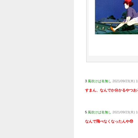
専門家
【ネタ
ｗｗｗｗ
【速報
【画像
【物議
【衝撃
元AK
【窪田康
1
風吹けば
元AK
【窪田康
宮崎駿
この作
ってい
Powered
それだ
飛べな
そうは
むしろ