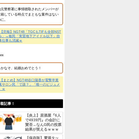
い」ｗｗｗ
。
匿名
ませんよね。
2026/8/06
新曲は5万枚割れで僕青
か。
💬
【朗報】NGT48、1
タ→でも「Boostyに搾
い」ｗｗｗ
匿名
2026/8/06
本間は山王神社のイメキ
ど、その直後に雑誌のグ
エロ出しすぎでイメージ
ばれないかと。 舞台は