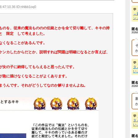
め記事！
】 日本のシングルマザー、娘の前でバックで激しく突かれてしまう
】 ノラ犬が捕獲されて「最悪の結末」が脳裏をよぎり鳴き叫ぶ様子…!
】５０代の男、マスクの着用を要求した乗客に暴行
NEW!
】 走り屋が先行のスクーターに猛スピードで突っ込む事故。
NEW!
除機をかけていた。無職の彼が床で寝ていた → 外では生きていけな
画像】 元バレー代表・狩野舞子(38)の現在がいくらなんでも即ハボ