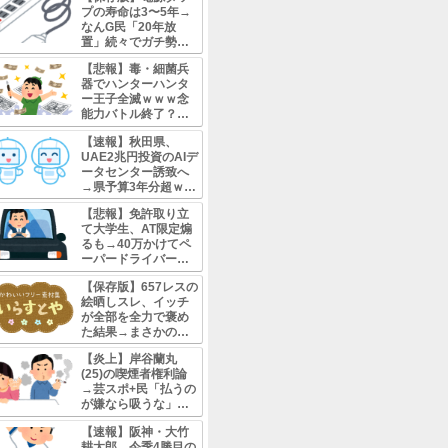
ゃない？数カ月の稽古を
間くらいで終わ...
💬
【朗報】元NGT48本
舞台主演・写真集3冊・C
喜ｗ
匿名
2026/8/06
そもそも「運営の対応が
か」についてのまとめだ
者に焦点当ててねーんだ
💬
【保存版】NGT48山
ら7年、運営の"うやむや
り返る
匿名
2026/8/06