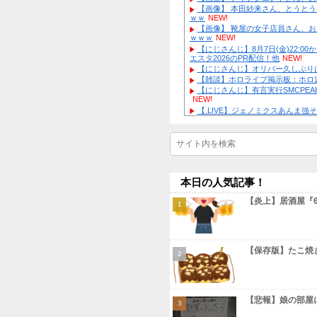
ど…」
NEW!
【画像】 
【物議】広
NEW!
【衝撃】｢
【最新画像
激怒ｗｗｗ
N
ぎる！
NEW!
【物議】K
【画像】 
にｗｗｗ
【画像】 
【続報】三
【画像】 
よ」総ツッコ
ｗｗ
NEW!
【物議】板
【画像】 
もｗｗｗ
ｗｗｗ
NEW!
【にじさん
エスタ2026
【にじさん
【雑談】ホ
【にじさん
Powered by
NEW!
【.LIV
宿命を背負っ