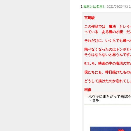
旬のおすす
【狂気
【動画
【韓国
【動画
私が掃
NEW!
【最新