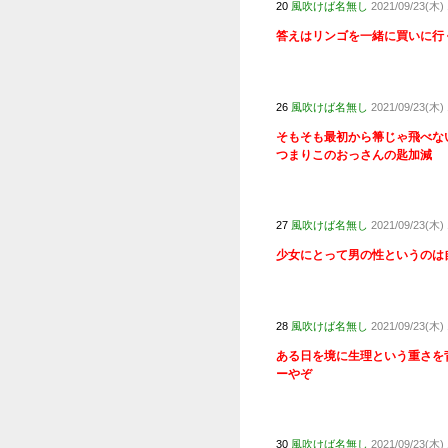
3
風吹けば
すまん、な
5
風吹けば
なんで飛べ