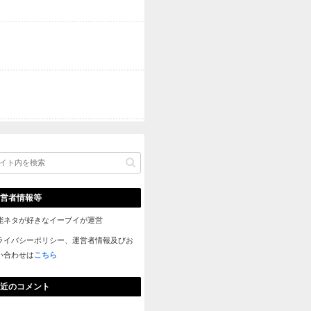
【感想スレ】水曜日のダウンタウン【2代目関根勤選手権ほか】
宮迫の焼き肉店・牛宮城に産地偽造の疑惑が！炎上商法なの？ 
【SKE48】江籠裕奈、初写真集が発売前重版決定！秋元康氏「
ても許せてしまう可愛さ」 他
の投票結果が笑えるｗｗｗ
本気で選んだ最強の代役ｗｗｗ
Powered by livedoor 相互RSS

ｗｗｗｗｗｗｗｗｗｗｗｗｗｗ