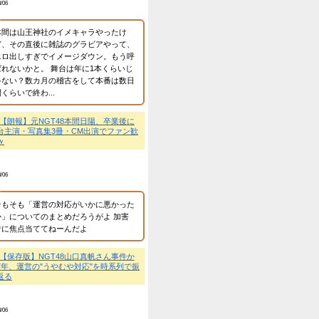
匿名
ｗｗｗｗｗｗｗｗｗｗｗｗｗ
2026/8/06
けど…」
NEW!
NGTのビジュアルメン
NEW!
んもふ&歩咲で絶滅した
大激怒ｗｗｗ
NEW!
れいだった
業に譲渡【ノース・リバー】
💬
【まとめ】NGT48谷
業に譲渡【ノース・リバー】
→裏サロン民「で誰？」
ン」ｗ
全て切り離して、キキの持
匿名
2026/8/06
そんな売れるか？ もう
からない素人集団の集ま
は明確になるとか言えば、
💬
【朗報】NGT48、1
です。
タ→でも「Boostyに搾