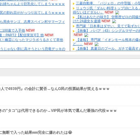
真夏日のプール、ガチで最高すぎｗｗｗｗｗｗｗｗｗｗ
NEW!
末涼子まさかの地上波復帰→”次男の言葉”にガル民大激論ｗｗｗ
ブラに5000円は贅沢｣と妻を叱った夫→まさかの正体にガル民が大
】 元バレー代表・狩野舞子(38)の現在がいくらなんでも即ハボす
EW!
ing Gnuの「やる気ない」宣伝動画に批判殺到→ガル民も真っ二つ
会社の女がお○ぱい強調しすぎなんだけどｗｗｗ
NEW!
アイナジエンドさん、お尻が性的すぎた件ｗｗｗｗｗｗ
NEW!
山凌輝、花乃まりあと懲りずに密会継続→ガル民「もう何回目だ
本田紗来さん、とうとうお姉ちゃんより巨乳化してしまうｗｗｗｗ
ミｗｗｗ
倉滉”年収7億円”報道にガル民騒然→トピ乱立に「もういい」の声
靴屋の女子店員さん、お尻の割れ目ががっつり出てしまうｗｗｗｗ
じ】8月7日(金)22:00から周央サンゴ、志摩スペイン村サマーフィ
のPR配信！他
NEW!
じ】オリバー久しぶりに100連で入手他
NEW!
ロライブ掲示板：ホロ速：PART2【配信実況可】他
NEW!
じ】有言実行SMCPEAK！幽霊になったマジラボうるさくて草他
 livedoor 相互RSS
E】ジェノミクスあんま強そうじゃない割に高そうという恐竜デッキの
てる他