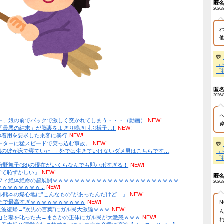
【速報】元NGT48・安藤千伽奈が結婚→お相手はYouTub
駿「キキが飛べなくなった理由は女の