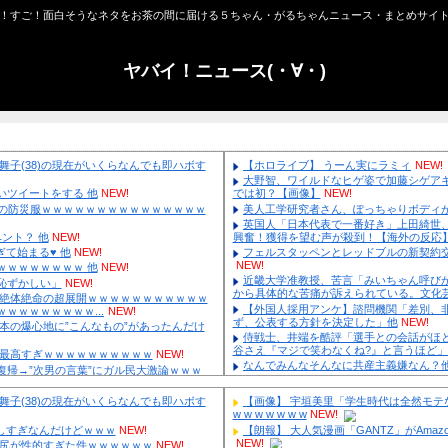
やば！すご！面白そうなネタをお茶の間に届ける
ヤバイ！ニュ
】 元バレー代表・狩野舞子(38)の現在がいくらなんでも即ハボす
ロちゃん、とんでもないツイートをする 他
NEW!
山さつき（67）ちゃんの防災服ｗｗｗｗｗｗｗｗｗｗｗｗｗｗｗ
ｗｗ 他
NEW!
】Youtubeの謎のイベント？ 他
NEW!
式AIゲーム、エッチすぎて始まる♥ 他
NEW!
ン浜田、差別発言ｗｗｗｗｗｗｗｗｗｗ 他
NEW!
本車はダサい、見てて恥ずかしい」
NEW!
】 ワンピース、ルフィ絶体絶命の超展開ｗｗｗｗｗｗｗｗｗｗｗ
ｗｗｗｗｗｗｗｗｗｗｗｗｗｗｗｗｗｗｗ...
NEW!
専門家「イオンモール熊本の爆心地に”こんなもの”があったんだけ