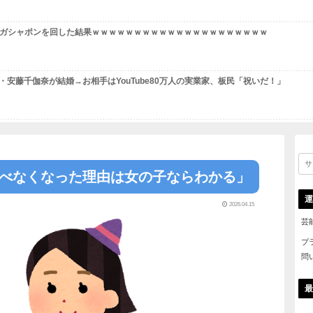
 livedoor 相互RSS
記事！
【炎上】居酒屋『6人で4939円』の会計に賛否→なんG民
【保存版】たこ焼きの"タコ"は代用できるのか→VIP民が
【悲報】娘の部屋に無断で入った結果ww完全に嫌われたは
【画像】1500円のガシャポンを回した結果ｗｗｗｗｗｗｗ