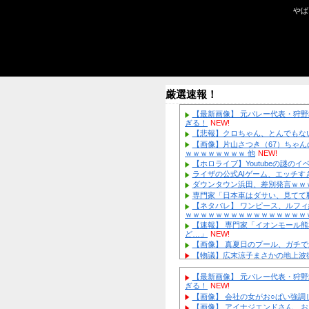
厳選速報！
【最新画像
ぎる！
NEW!
【悲報】ク
【画像】片
ｗｗｗｗｗｗ
【ホロライブ
ライザの公
ダウンタウ
専門家「日
【ネタバレ
ｗｗｗｗｗｗ
【速報】 