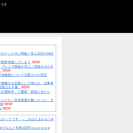
５ちゃん・がるちゃんニュース・まとめサイトです
ース(・∀・)
【ホロライブ】 うーん実にラミィ
NEW!
大野智、ワイルドなヒゲ姿で加藤シゲアキのインスタに降臨！本
では初？【画像】
NEW!
美人工学研究者さん、ぽっちゃりボディが限界突破してしまう
英国人「日本代表で一番好き」上田綺世、プレミア移籍が浮上
興奮！獲得を望む声が殺到！【海外の反応】
NEW!
フェルスタッペンとレッドブルの新契約交渉報道について父親
NEW!
近畿大学准教授、苦言「みいちゃん呼びが揶揄する言葉として
から具体的な苦痛が訴えられている。文化芸術は人を傷...
NEW!
【外国人採用アンケ】諮問機関「差別、非公開答申」三重県「
ず、公表する方針を決定した」他
NEW!