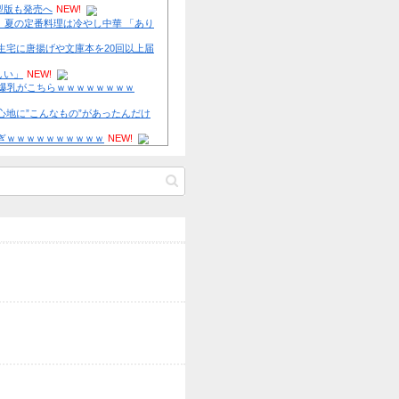
侍戦士、井端を酷評「選手との会話がほとんどなく意思疎通が
谷さえ『マジで笑わなくね?』と言うほど」他
NEW!
なんでみんなそんなに共産主義嫌なん？他
NEW!
「安物買いの銭失いだったねぇ」とインドネシア高速鉄道の最
騒然、国家予算は使わないというと何が財源なんだ？他
NEW!
【画像】 宇垣美里「学生時代は全然モテなかったです」←これ
元AKB社長、22億円申告漏れ 乃木坂46運営会社の株式をパチ
w w w w w w w
NEW!
に譲渡【ノース・リバー】【窪田康志】
【朗報】 大人気漫画「GANTZ」がAmazonでなんと全巻100
元AKB社長、22億円申告漏れ 乃木坂46運営会社の株式をパチ
NEW!
に譲渡【ノース・リバー】【窪田康志】
三菱自動車、「パジェロ」の中型版・小型版も発売へ
NEW!
AKB運営会社が新潟県に虚偽説明していた証拠書類が流出！【NG
リュウジ氏「ダルい料理トップ10に入る」夏の定番料理は冷やし
件】【AKS】
得ないほどダルい」
NEW!
AKB運営会社が新潟県に虚偽説明していた証拠書類が流出！【NG
【私はあなたの味方】 交際歴ゼロの同級生宅に唐揚げや文庫本を
件】【AKS】
けた24歳女を逮捕
NEW!
スポニチがNGT48山口真帆と暴行犯の私的つながりを捏造 AKB
専門家「日本車はダサい、見てて恥ずかしい」
NEW!
販売する新聞社
【画像】 ババア（43）シングルマザーの爆乳がこちらｗｗｗｗ
NEW!
【速報】 専門家「イオンモール熊本の爆心地に”こんなもの”が
ど…」
NEW!
【画像】 真夏日のプール、ガチで最高すぎｗｗｗｗｗｗｗｗｗ
Powered by livedoor 相互RSS
内田梨瑚受刑者「社会に戻りたいです」
NEW!
劇団ひとり パイロットだった父との会話「UFOを見たって報
ない」 他
【乃木坂46】日奈子卒コンに選抜メンって出るの？？？ 他