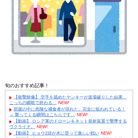
旬のおすすめ記事！
【衝撃映像】 空手を舐めたヤンキーが道場破りした結果…
こっちの瞬殺で終わる…
NEW!
部屋の中に危険な捕食者が現れた。完全に狙われている！
→ 襲ってくる瞬間はこちらです…
NEW!
【動画】 ロシア軍のドローンをネット発射装置で撃墜する
ウクライナ。
NEW!
【動画】 ヒョウ2頭が木に登って激しい戦い
NEW!