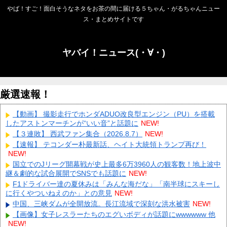
やば！すご！面白そうなネタをお茶の間に届ける５ちゃん・がるちゃんニュー
ス・まとめサイトです
ヤバイ！ニュース(・∀・)
厳選速報！
【動画】 撮影走行でホンダADUO改良型エンジン（PU）を搭載
したアストンマーチンが“いい音”と話題に
NEW!
【３連敗】 西武ファン集合（2026.8.7）
NEW!
【速報】 テコンダー朴最新話、ヘイト大統領トランプ再び！
NEW!
国立でのJリーグ開幕戦が史上最多6万3960人の観客数！地上波中
継＆劇的な試合展開でSNSでも話題に
NEW!
F1ドライバー達の夏休みは「みんな海だな」「南半球にスキーし
に行くやついねえのか」との意見
NEW!
中国、三峡ダムが全開放流。長江流域で深刻な洪水被害
NEW!
【画像】女子レスラーたちのエグいボディが話題にwwwwww 他
NEW!