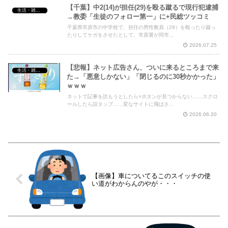
【千葉】中2(14)が担任(29)を殴る蹴るで現行犯逮捕
生活・雑談・恋愛
→教委「生徒のフォロー第一」に+民総ツッコミ
千葉県市原市の中学校で、担任の男性教員（29）を殴ったり蹴っ
たりしてケガをさせたとして、市原署が同市...
2026.07.25
【悲報】ネット広告さん、ついに来るところまで来
生活・雑談・恋愛
た→「悪意しかない」「閉じるのに30秒かかった」
ｗｗｗ
ネットで記事を読もうとしたら×ボタンが見つからない……スクロ
ールしたら誤タップ……変なサイトに飛ばさ...
2026.06.20
【画像】車についてるこのスイッチの使
い道がわからんのやが・・・