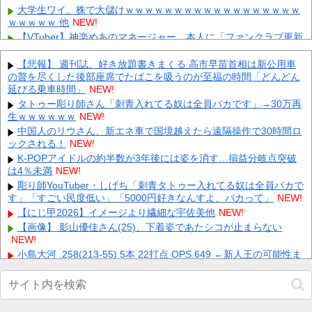
大学生ワイ、株で大儲けｗｗｗｗｗｗｗｗｗｗｗｗｗｗｗｗｗｗ
ｗｗｗｗｗ 他
NEW!
【VTuber】神楽めあのマネージャー、本人に「ファンクラブ更新
して」と頼み続ける → なぜか自分も記事を書くことになっ...
NEW!
【必見】破界の星墓 全15クエストのガチパまとめが公開 他
【悲報】 週刊誌、好き放題書きまくる 高市早苗首相は新公用車
の贅を尽くした後部座席でたばこを吸うのが至福の時間「どんどん
NEW!
延びる乗車時間」
NEW!
【日本ハム】有原航平が１０００奪三振達成 他
NEW!
タトゥー彫り師さん「刺青入れてる奴は全員バカです」→30万再
【動画】 町の中華料理屋さん、娘の採用で人気店になってしまう
生ｗｗｗｗｗｗ
NEW!
NEW!
中国人のリウさん、新エネ車で国境越えたら遠隔操作で30時間ロ
ロシアさん、国民の財産を没収しはじめる
NEW!
ックされる！
NEW!
【画像】 全身入れ墨の彫り師、『とんでもない正論』を吐いて30
K-POPアイドルの約半数が3年後には姿を消す…損益分岐点突破
万再生されてしまうｗｗｗｗｗｗｗ
NEW!
は4％未満
NEW!
【悲報】 明日、飛田給とかいう謎の場所に行くんやが何があるん
彫り師YouTuber・しげち「刺青タトゥー入れてる奴は全員バカで
や????・・・・・・・・・
NEW!
す」「すごい民度低い」「5000円好きなんすよ、バカって」
NEW!
Powered by livedoor 相互RSS
【にじ甲2026】イメージより繊細な宇佐美他
NEW!
【画像】 影山優佳さん(25)、下着姿であたシコが止まらない
NEW!
小島大河 .258(213-55) 5本 22打点 OPS.649 ←新人王の可能性ま
だある？他
NEW!
【画像】 女優・水崎綾女、R-15指定映画で乳首解禁、しかもピ
ンと立ってる
NEW!
【悲報】佐藤二朗さん（57）主演予定だった映画『踊る大捜査