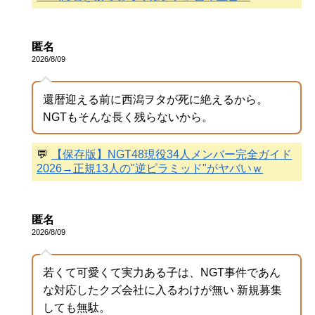
匿名
2026/8/09
還暦迎える前に西潟ヲタが死に絶えるから。
NGTもそんな長く残らないから。
💬
【保存版】NGT48現役34人メンバー完全ガイド
2026→正規13人の"逆ピラミッド"がヤバいｗ
匿名
2026/8/09
若くて可愛くて実力ある子は、NGT事件であん
な対応したクズ会社に入るわけが無い 新規募集
しても無駄。