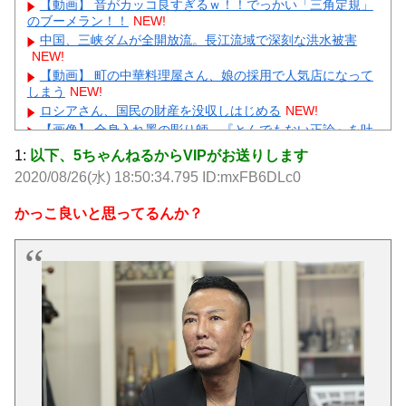
【動画】 音がカッコ良すぎるｗ！！でっかい「三角定規」
のブーメラン！！
NEW!
中国、三峡ダムが全開放流。長江流域で深刻な洪水被害
NEW!
【動画】 町の中華料理屋さん、娘の採用で人気店になって
しまう
NEW!
ロシアさん、国民の財産を没収しはじめる
NEW!
【画像】 全身入れ墨の彫り師、『とんでもない正論』を吐
いて30万再生されてしまうｗｗｗｗｗｗｗ
NEW!
1:
以下、5ちゃんねるからVIPがお送りします
【悲報】 明日、飛田給とかいう謎の場所に行くんやが何が
2020/08/26(水) 18:50:34.795 ID:mxFB6DLc0
あるんや????・・・・・・・・・
NEW!
【物議】ひろゆき氏に嫁ブチギレ離婚宣言→まさかの結末
かっこ良いと思ってるんか？
にガル民騒然ｗｗｗ
NEW!
【続報】三山凌輝、あんかけパスタ店も割烹店もピンチ→
ガル民「自業自得」大合唱ｗｗｗ
元AKB社長、22億円申告漏れ 乃木坂46運営会社の株式を
パチンコ京楽産業に譲渡【ノース・リバー】【窪田康志】
元AKB社長、22億円申告漏れ 乃木坂46運営会社の株式を
パチンコ京楽産業に譲渡【ノース・リバー】【窪田康志】