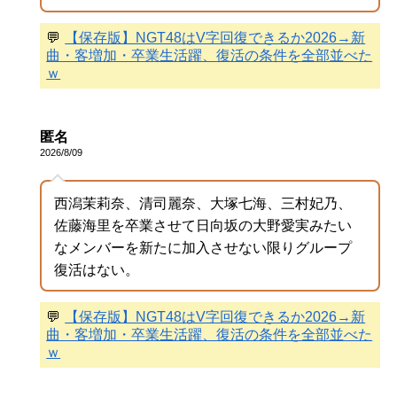
💬
【保存版】NGT48はV字回復できるか2026→新
曲・客増加・卒業生活躍、復活の条件を全部並べた
ｗ
匿名
2026/8/09
西潟茉莉奈、清司麗奈、大塚七海、三村妃乃、
佐藤海里を卒業させて日向坂の大野愛実みたい
なメンバーを新たに加入させない限りグループ
復活はない。
💬
【保存版】NGT48はV字回復できるか2026→新
曲・客増加・卒業生活躍、復活の条件を全部並べた
ｗ