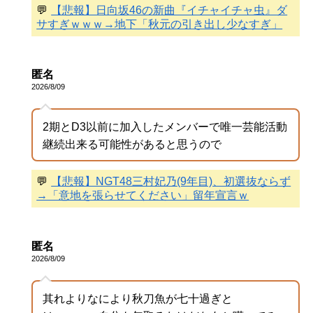
💬
【悲報】日向坂46の新曲『イチャイチャ虫』ダ
サすぎｗｗｗ→地下「秋元の引き出し少なすぎ」
匿名
2026/8/09
2期とD3以前に加入したメンバーで唯一芸能活動
継続出来る可能性があると思うので
💬
【悲報】NGT48三村妃乃(9年目)、初選抜ならず
→「意地を張らせてください」留年宣言ｗ
匿名
2026/8/09
其れよりなにより秋刀魚が七十過ぎと