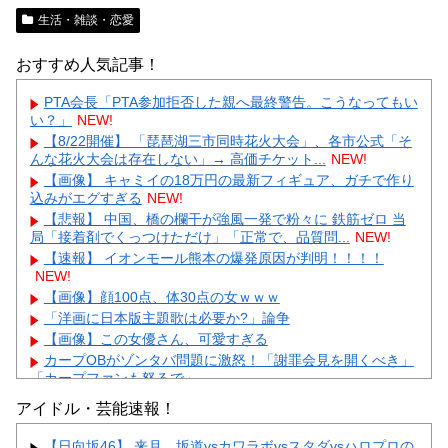
生活・雑談・恋愛
おすすめ人気記事！
PTA会長「PTA参加拒否した親へ最終警告。こうなってもい
い？」
NEW!
【8/22開催】 「琵琶湖三市同時花火大会」、各市公式「そ
んな花火大会は存在しない」→ 高価チケット...
NEW!
【画像】 キャミイの18万円の最新フィギュア、ガチで作り
込みがエグすぎる
NEW!
【悲報】 中国、橋の欄干が強風一発で粉々に 鉄筋ゼロ 当
局「接着剤でくっつけただけ」「正常で、品質問...
NEW!
【速報】 イオンモール熊本の爆発原因が判明！！！！
NEW!
【画像】顔100点、体30点の女ｗｗｗ
「洋画に日本版主題歌は必要か?」論争
【画像】この女優さん、可愛すぎる
カープOBがゾンタバ問題に激怒！「謝罪会見を開くべき」
「カープファンも怒るで」
【画像】顔100点、体30点の女ｗｗｗ
アイドル・芸能速報！
【日向坂46】 来月、坂道vsカワラボvsスタダvsハロプロの