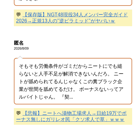
💬
【保存版】NGT48現役34人メンバー完全ガイド
2026→正規13人の"逆ピラミッド"がヤバいｗ
匿名
2026/8/09
そもそも労働条件がゴミだからニートにでも縋
らないと人手不足が解消できないんだろ。 ニー
トが舐められてるんじゃなくこの糞ブラック企
業が世間を舐めてるだけ。 ボーナスないってア
ルバイトじゃん。 『契...
💬
【悲報】ニートへ漬物工場求人→日給19万でボ
ーナス無しにガリレオ民「クソ求人で草」ｗｗｗ