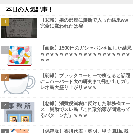
線』スピンオフ作品の撮影中止が正式決定・・・・・・・・・他
本日の人気記事！
NEW!
【動画】 全裸女子のシャワーシーンがYouTubeで見れると話題に
【悲報】娘の部屋に無断で入った結果ww
なってしまうｗｗｗｗｗｗ
NEW!
完全に嫌われたは😭
【フレームアームズ・ガール】「ミヅキ School Swimsuits ホワイ
トVer.」プラモデル【明日予約開始】他
NEW!
ルビィちゃんの声優、浜ちゃんにイジられてから歯車が狂いだし
てしまうｗｗｗｗｗｗｗ他
NEW!
【画像】1500円のガシャポンを回した結果
【画像】 こういう乳と付き合いたいｗｗｗ
NEW!
ｗｗｗｗｗｗｗｗｗｗｗｗｗｗｗｗｗｗｗ
【画像】 Instagram女子さん、がっつりマンスジ写しててエ□すぎ
ｗｗ
るｗｗｗｗｗｗ
NEW!
【朗報】ブラックコーヒーで痩せると話題
に→ハーバード大の研究まで飛び出しガリ
レオ民大盛り上がりｗｗｗ
Powered by livedoor 相互RSS
【悲報】消費税減税に反対した財務省エー
ス→異動でスレ民『これ政治家が間違って
るパターンだ』ｗｗｗ
【保存版】香川代表・英明、甲子園1回戦