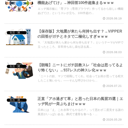
機能あげてけ」→神回答100件超集まるｗｗｗ
エッヂ掲示板に「専ブラ（専用ブラウザ）作ってるから欲しい機能
あげてけ」というスレが立ち、100件超の...
2026.06.19
【保存版】大地震が来たら何持ち出す？→VIPPER
生活・雑談・恋愛
の回答がガチとネタで二極化しすぎｗｗｗ
🏃 「大地震が来たら家から何を持ち出す？」というテーマがVIPで
立ったところ、非常持ち出し袋を語る真...
2026.08.03
【朗報】ニートにガチ説教スレ「社会は思ってるよ
生活・雑談・恋愛
り怖くない」→937レスの神スレ化ｗｗｗ
「ニートの奴、マジで就職してくれ。社会ってお前が思ってる程大
したこと無いから」——そんな呼びかけから...
2026.07.21
正直「アホ過ぎて草」と思った日本の風習35選｜エ
生活・雑談・恋愛
ッヂ民が一斉ぶちまけｗｗｗ
日本には「え、これ令和でもやるの？」って思わず二度見する謎の
風習がいっぱいある。葬式で遺骨を食べる・...
2026.05.29