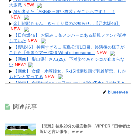
大激戦
NEW!
AIが考えた「AKB48っぽい衣装」がこちらです！！！
NEW!
Powered by livedoor 相互RSS
金川紗耶ちゃん、ぎっくり腰のお知らせ…【乃木坂46】
NEW!
【日向坂46】 お悩み... 某メンバーにある新規ファンが誕生
していた
NEW!
【櫻坂46】 神席すぎる... 広島公演1日目、終演後の様子が
こちら【全国ツアー2026 What’s lonesome...
NEW!
【画像】 影山優佳さん(25)、下着姿であたシコが止まらな
い
NEW!
【画像】 女優・水崎綾女、R-15指定映画で乳首解禁、しか
もピンと立ってる
NEW!
【動画】 全裸女子のシャワーシーンがYouTubeで見れると
話題になってしまうｗｗｗｗｗｗ
NEW!
blueeevee
【画像】 こういう乳と付き合いたいｗｗｗ
NEW!
【画像】 Instagram女子さん、がっつりマンスジ写してて
関連記事
エ□すぎるｗｗｗｗｗｗ
NEW!
【悲報】徒歩20分の激安物件→VIPPER「田舎者は
生活・雑談・恋愛
近いと言い張る」ｗｗｗ