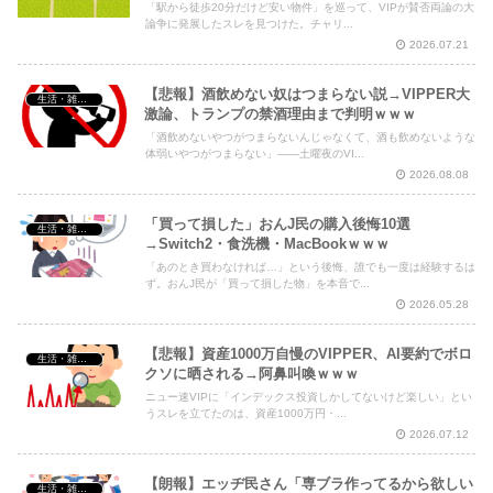
「駅から徒歩20分だけど安い物件」を巡って、VIPが賛否両論の大
Powered by livedoor 相互RSS
論争に発展したスレを見つけた。チャリ...
2026.07.21
【悲報】酒飲めない奴はつまらない説→VIPPER大
生活・雑談・恋愛
激論、トランプの禁酒理由まで判明ｗｗｗ
「酒飲めないやつがつまらないんじゃなくて、酒も飲めないような
体弱いやつがつまらない」――土曜夜のVI...
2026.08.08
「買って損した」おんJ民の購入後悔10選
生活・雑談・恋愛
→Switch2・食洗機・MacBookｗｗｗ
「あのとき買わなければ…」という後悔、誰でも一度は経験するは
ず。おんJ民が「買って損した物」を本音で...
2026.05.28
【悲報】資産1000万自慢のVIPPER、AI要約でボロ
生活・雑談・恋愛
クソに晒される→阿鼻叫喚ｗｗｗ
ニュー速VIPに「インデックス投資しかしてないけど楽しい」とい
うスレを立てたのは、資産1000万円・...
2026.07.12
【朗報】エッヂ民さん「専ブラ作ってるから欲しい
生活・雑談・恋愛