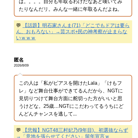
は。。。。自分も年取るわけだなあと嘆いてみ
たりなんだリ。みんな一緒に年取るんだよね。
💬
【話題】明石家さんま(71)「どこでもドアは要ら
ん、おもろない」→芸スポ+民の神考察が止まらな
いｗｗｗ
匿名
2026/8/09
この人は「私がピアスを開けたLala」「けもフ
レ」など舞台仕事ができてるんだから、NGTに
見切りつけて舞台方面に舵切った方がいいと思
うけどな。25歳…NGTにこだわってるうちにど
んどんチャンスを逃して...
💬
【悲報】NGT48三村妃乃(9年目)、初選抜ならず
→「意地を張らせてください」留年宣言ｗ