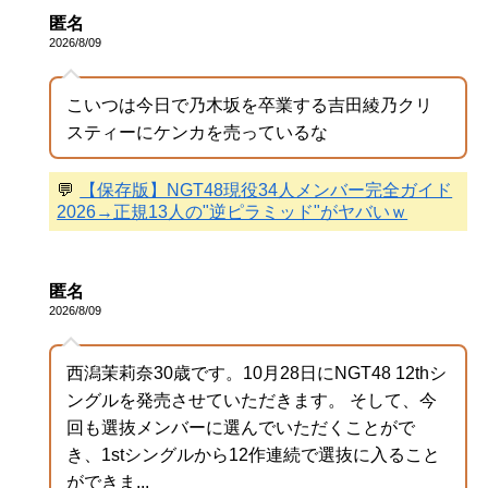
匿名
2026/8/09
こいつは今日で乃木坂を卒業する吉田綾乃クリ
スティーにケンカを売っているな
💬
【保存版】NGT48現役34人メンバー完全ガイド
2026→正規13人の"逆ピラミッド"がヤバいｗ
匿名
2026/8/09
西潟茉莉奈30歳です。10月28日にNGT48 12thシ
ングルを発売させていただきます。 そして、今
回も選抜メンバーに選んでいただくことがで
き、1stシングルから12作連続で選抜に入ること
ができま...