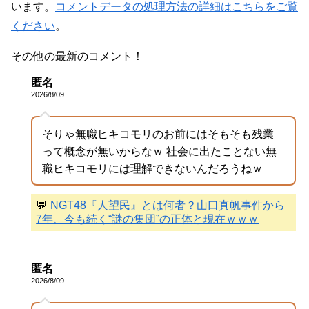
います。
コメントデータの処理方法の詳細はこちらをご覧
ください
。
その他の最新のコメント！
匿名
2026/8/09
そりゃ無職ヒキコモリのお前にはそもそも残業
って概念が無いからなｗ 社会に出たことない無
職ヒキコモリには理解できないんだろうねｗ
💬
NGT48『人望民』とは何者？山口真帆事件から
7年、今も続く“謎の集団”の正体と現在ｗｗｗ
匿名
2026/8/09