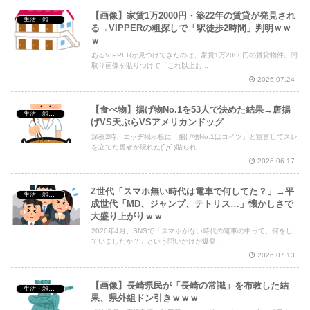
【画像】家賃1万2000円・築22年の賃貸が発見され
生活・雑談・恋愛
る→VIPPERの粗探しで「駅徒歩2時間」判明ｗｗ
ｗ
あるVIPPERが見つけてきたのは、家賃1万2000円の賃貸物件。間
取り画像を貼りつけて「これ以上お...
2026.07.24
【食べ物】揚げ物No.1を53人で決めた結果→唐揚
生活・雑談・恋愛
げVS天ぷらVSアメリカンドッグ
深夜2時、エッヂ掲示板に「揚げ物No.1はコイツ」と宣言してスレ
を立てた勇者が現れた(ﾟдﾟ)貼られ...
2026.06.17
Z世代「スマホ無い時代は電車で何してた？」→平
生活・雑談・恋愛
成世代「MD、ジャンプ、テトリス…」懐かしさで
大盛り上がりｗｗ
2026年4月、SNSで「スマホがない時代の電車の中って、何をし
ていましたか？」という問いかけが爆発...
2026.07.13
【画像】長崎県民が「長崎の常識」を布教した結
生活・雑談・恋愛
果、県外組ドン引きｗｗｗ