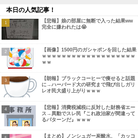
【朗報】洋服の青山、空調ウェアを発売他
NEW!
本日の人気記事！
【画像】 テレ東の深夜がスゴイ、セクシー女優のナマ乳をモロ流
し
NEW!
【悲報】娘の部屋に無断で入った結果ww
阪神・藤川監督 １１日からの同率首位巨人との３連戦へ「敵は
完全に嫌われたは😭
内にあり。自分たちのチームをしっかりやっていく」他
NEW!
【動画】 役満ボディ・岡田紗佳(32)、ダンスで乳が大暴れ！
NEW!
【悲報】ワイのバイク、バッテリーが上がる他
NEW!
【画像】1500円のガシャポンを回した結果
【画像】 44歳女性「こんなおばさんでいいの…？」
NEW!
ｗｗｗｗｗｗｗｗｗｗｗｗｗｗｗｗｗｗｗ
ｗｗ
【朗報】ブラックコーヒーで痩せると話題
に→ハーバード大の研究まで飛び出しガリ
Powered by livedoor 相互RSS
レオ民大盛り上がりｗｗｗ
【悲報】消費税減税に反対した財務省エー
ス→異動でスレ民『これ政治家が間違って
るパターンだ』ｗｗｗ
【まとめ】ノンシュガー炭酸水、「カッコ