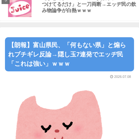
つけてるだけ」と一刀両断→エッヂ民の飲
み物論争が白熱ｗｗｗ
【朗報】富山県民、「何もない県」と煽ら
れブチギレ反論→隠し玉7連発でエッヂ民
「これは強い」ｗｗｗ
2026.07.08