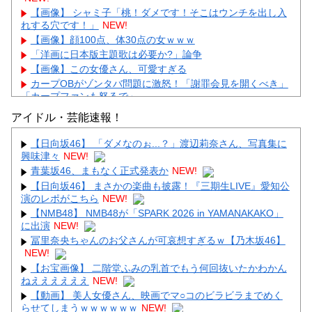
【画像】 シャミ子「桃！ダメです！そこはウンチを出し入
れする穴です！」
NEW!
【画像】顔100点、体30点の女ｗｗｗ
「洋画に日本版主題歌は必要か?」論争
【画像】この女優さん、可愛すぎる
カープOBがゾンタバ問題に激怒！「謝罪会見を開くべき」
「カープファンも怒るで」
【画像】顔100点、体30点の女ｗｗｗ
アイドル・芸能速報！
【日向坂46】 「ダメなのぉ...？」渡辺莉奈さん、写真集に
興味津々
NEW!
青葉坂46、まもなく正式発表か
NEW!
【日向坂46】 まさかの楽曲も披露！『三期生LIVE』愛知公
Powered by livedoor 相互RSS
演のレポがこちら
NEW!
【NMB48】 NMB48が「SPARK 2026 in YAMANAKAKO」
に出演
NEW!
冨里奈央ちゃんのお父さんが可哀想すぎるｗ【乃木坂46】
NEW!
【お宝画像】 二階堂ふみの乳首でもう何回抜いたかわかん
ねええええええ
NEW!
【動画】 美人女優さん、映画でマ○コのビラビラまでめく
らせてしまうｗｗｗｗｗｗ
NEW!