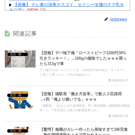
【画像】 テレ東の深夜がスゴイ、セクシー女優のナマ乳を
モロ流し
NEW!
【動画】 役満ボディ・岡田紗佳(32)、ダンスで乳が大暴
redgreen
れ！
NEW!
【画像】 44歳女性「こんなおばさんでいいの…？」
NEW!
関連記事
【悲報】デパ地下俺「ローストビーフ1200円30%
生活・雑談・恋愛
引きラッキー！」→100gの価格でしたｗｗｗ買っ
たら313gで草
Powered by livedoor 相互RSS
デパ地下のローストビーフを「1200円で30%引き、ラッキー！」
と思って買ったら、それ100gあたり...
2026.05.17
【悲報】猫駅長「働き方改革」で新人２匹採用
生活・雑談・恋愛
→+民「俺より稼いでる」ｗｗｗ
「猫駅長」でおなじみの会津鉄道・芦ノ牧温泉駅（福島県会津若松
市）に、7月20日から新人の駅員見習いが...
2026.07.19
【驚愕】無職がカレー作ったら美味すぎて2杯完食
生活・雑談・恋愛
→衛生管理者取れとまで言われるｗｗｗ