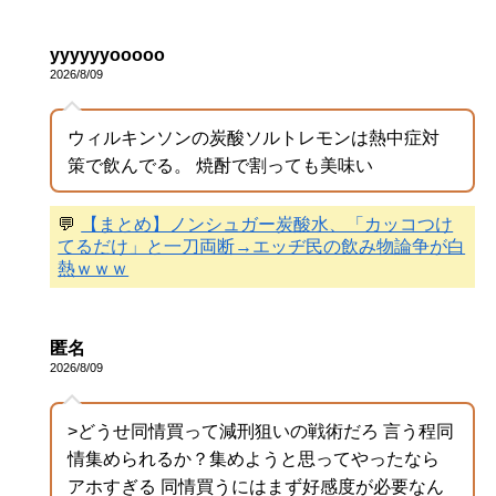
yyyyyyooooo
2026/8/09
ウィルキンソンの炭酸ソルトレモンは熱中症対
策で飲んでる。 焼酎で割っても美味い
💬
【まとめ】ノンシュガー炭酸水、「カッコつけ
てるだけ」と一刀両断→エッヂ民の飲み物論争が白
熱ｗｗｗ
匿名
2026/8/09
>どうせ同情買って減刑狙いの戦術だろ 言う程同
情集められるか？集めようと思ってやったなら
アホすぎる 同情買うにはまず好感度が必要なん