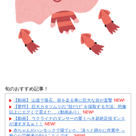
旬のおすすめ記事！
【動画】 山道で落石。前を走る車に巨大な岩が直撃
NEW!
【驚愕】 巨大カタツムリの ”殻だけ” を採取する方法、想像
以上にエグくて震えた…（動画あり）
NEW!
【動画】 ウクライナのダンサーの驚くべき超絶足技ダンス
が凄すぎるｗ！！
NEW!
赤ちゃんがハンモックで寝ていた。淡々と静かに作業中 →
無心な労働者の顔はこちらです…
NEW!