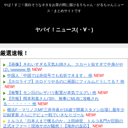
やば！すご！面白そうなネタをお茶の間に届ける５ちゃん・がるちゃんニュー
ス・まとめサイトです
ヤバイ！ニュース(・∀・)
厳選速報！
【画像】きれいすぎる天気お姉さん、スカート短すぎて中身がや
ばいwwwww 他
NEW!
中国人「中国では赤信号でも右折できます」 他
NEW!
【ホロライブ】ホロドリやるのに画面にフィルムどうしてる？ 他
NEW!
【衝撃】モン日のレザバリ配置が本気でエグい 他
NEW!
【悲報】岡本和真さん(30)、無事にMLBに攻略され
る・・・・・・ 他
NEW!
横浜F・マリノスMF三井寺眞が16歳で開幕スタメン出場し最年少
記録更新 さらにデビュー戦でいきなりゴール
NEW!
トルコ人「日本人まで獲るのか」上田綺世、トルコ名門が巨額の
正式オファー！現地サポが騒然！【海外の反応】
NEW!