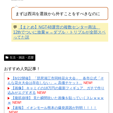
まずは西潟を選抜から外すことをすべきなのに
💬
【まとめ】NGT48運営の複数センター商法、
12thでついに放棄ｗ→ダブル・トリプルが全部スベ
ってた説
生活・雑談・恋愛
おすすめ人気記事！
【8/22開催】 「琵琶湖三市同時花火大会」、各市公式「そ
んな花火大会は存在しない」→ 高価チケット...
NEW!
【画像】 キャミイの18万円の最新フィギュア、ガチで作り
込みがエグすぎる
NEW!
【腹筋崩壊】 見た瞬間吹いた画像を貼っていくスレｗｗｗ
ｗ
NEW!
【速報】 イオンモール熊本の爆発原因が判明！！！！
NEW!