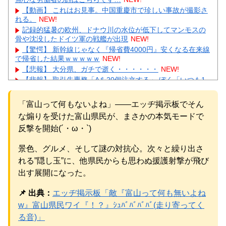
【動画】 これはお見事。中国重慶市で珍しい事故が撮影さ
れる。
NEW!
記録的猛暑の欧州、ドナウ川の水位が低下してマンモスの
骨や沈没したドイツ軍の戦艦が出現
NEW!
【驚愕】 新幹線じゃなく『帰省費4000円』安くなる在来線
で帰省した結果ｗｗｗｗｗ
NEW!
【悲報】 大分県、ガチで逝く・・・・・・
NEW!
【悲報】 取引先専務「Aを20個注文する」 ぼく「いつも1
～2個しか使わないけど本当に20であってる？」 取専「あっ
てる」→結果『こう』なったんだが...
NEW!
「富山って何もないよね」――エッヂ掲示板でそん
【衝撃】WEST.重岡大毅が結婚→まさかの「誕生済み」報
な煽りを受けた富山県民が、まさかの本気モードで
告にガル民騒然ｗｗｗ
NEW!
【画像】北朝鮮のビアガール、エッッッッッッッッッッッ
反撃を開始(´・ω・`)
ッッッッッッ！
NEW!
【あるある】主婦がスピリチュアルにハマる理由にガル民
景色、グルメ、そして謎の対抗心。次々と繰り出さ
共感の嵐→本音続々ｗｗｗ
NEW!
れる”隠し玉”に、他県民からも思わぬ援護射撃が飛び
元AKB社長、22億円申告漏れ 乃木坂46運営会社の株式を
出す展開になった。
パチンコ京楽産業に譲渡【ノース・リバー】【窪田康志】
元AKB社長、22億円申告漏れ 乃木坂46運営会社の株式を
📌 出典：
エッヂ掲示板「敵『富山って何も無いよね
パチンコ京楽産業に譲渡【ノース・リバー】【窪田康志】
w』富山県民ワイ『！？』ｼｭﾊﾞﾊﾞﾊﾞﾊﾞ(走り寄ってく
る音)」