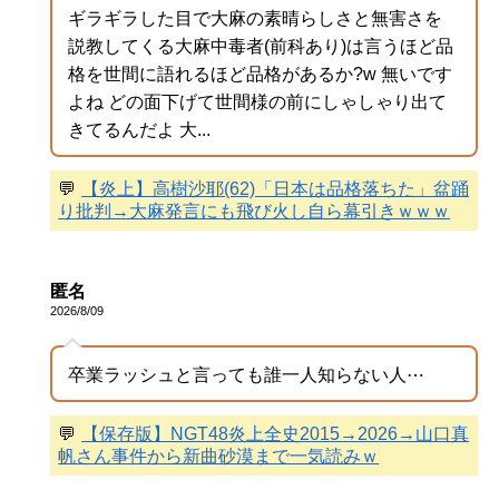
ギラギラした目で大麻の素晴らしさと無害さを
説教してくる大麻中毒者(前科あり)は言うほど品
格を世間に語れるほど品格があるか?w 無いです
よね どの面下げて世間様の前にしゃしゃり出て
きてるんだよ 大...
💬
【炎上】高樹沙耶(62)「日本は品格落ちた」盆踊
り批判→大麻発言にも飛び火し自ら幕引きｗｗｗ
匿名
2026/8/09
卒業ラッシュと言っても誰一人知らない人⋯
💬
【保存版】NGT48炎上全史2015→2026→山口真
帆さん事件から新曲砂漠まで一気読みｗ