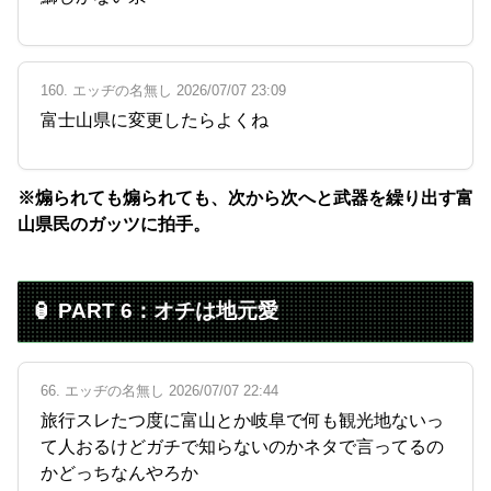
160. エッヂの名無し 2026/07/07 23:09
富士山県に変更したらよくね
※煽られても煽られても、次から次へと武器を繰り出す富
山県民のガッツに拍手。
🏮 PART 6：オチは地元愛
66. エッヂの名無し 2026/07/07 22:44
旅行スレたつ度に富山とか岐阜で何も観光地ないっ
て人おるけどガチで知らないのかネタで言ってるの
かどっちなんやろか