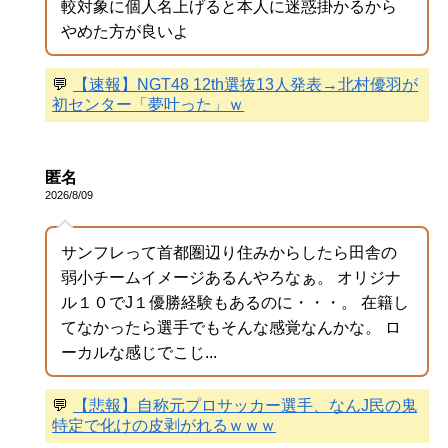
較対象に個人名上げると本人に迷惑掛かるから
やめた方が良いよ
💬
【速報】NGT48 12th選抜13人発表→北村優羽が
初センター「夢叶った」ｗ
匿名
2026/8/09
サンフレって首都圏辺り住みからしたら田舎の
弱小チームイメージあるんやろなぁ。 オリジナ
ル１０でJ１優勝経験もあるのに・・・。 在籍し
てなかったら選手でもそんな感覚なんかな。 ロ
ーカルな感じでこじ...
💬
【悲報】自称元プロサッカー選手、なんJ民の鬼
特定で化けの皮剥がれるｗｗｗ