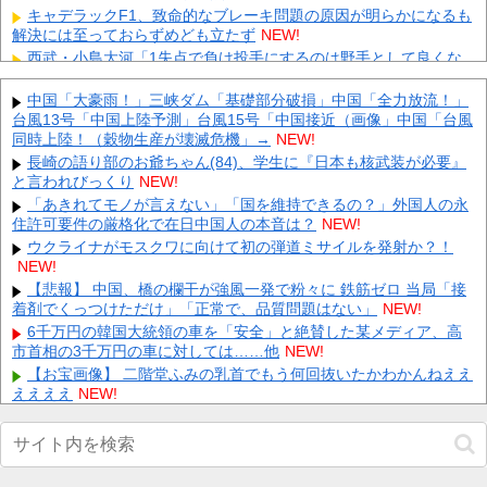
キャデラックF1、致命的なブレーキ問題の原因が明らかになるも
解決には至っておらずめども立たず
NEW!
西武・小島大河「1失点で負け投手にするのは野手として良くな
い」
NEW!
【画像】 テレ朝の気象予報士さん、意外と小さかった
中国「大豪雨！」三峡ダム「基礎部分破損」中国「全力放流！」
NEW!
台風13号「中国上陸予測」台風15号「中国接近（画像」中国「台風
記録的猛暑の欧州、ドナウ川の水位が低下してマンモスの骨や沈
同時上陸！（穀物生産が壊滅危機」→
NEW!
没したドイツ軍の戦艦が出現
NEW!
長崎の語り部のお爺ちゃん(84)、学生に『日本も核武装が必要』
【驚愕】 新幹線じゃなく『帰省費4000円』安くなる在来線で帰
と言われびっくり
NEW!
省した結果ｗｗｗｗｗ
NEW!
「あきれてモノが言えない」「国を維持できるの？」外国人の永
【悲報】 大分県、ガチで逝く・・・・・・
NEW!
住許可要件の厳格化で在日中国人の本音は？
NEW!
【悲報】 取引先専務「Aを20個注文する」 ぼく「いつも1～2個
ウクライナがモスクワに向けて初の弾道ミサイルを発射か？！
しか使わないけど本当に20であってる？」 取専「あってる...
NEW!
NEW!
【画像】北朝鮮のビアガール、エッッッッッッッッッッッッッッ
【悲報】 中国、橋の欄干が強風一発で粉々に 鉄筋ゼロ 当局「接
ッッッ！
NEW!
着剤でくっつけただけ」「正常で、品質問題はない」
NEW!
Powered by livedoor 相互RSS
6千万円の韓国大統領の車を「安全」と絶賛した某メディア、高
市首相の3千万円の車に対しては……他
NEW!
【お宝画像】 二階堂ふみの乳首でもう何回抜いたかわかんねええ
ええええ
NEW!
【特攻隊員の本音】「ああァ、だまされちゃった。今度生れる時
はアメリカへ生れるぞ」出撃前に残された若者たちの言葉他
NEW!
【動画】 美人女優さん、映画でマ○コのビラビラまでめくらせて
しまうｗｗｗｗｗｗ
NEW!