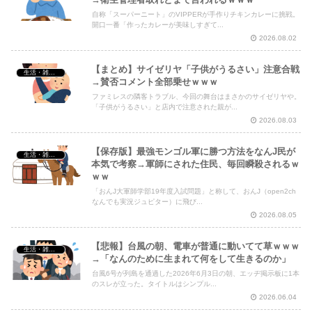
自称「スーパーニート」のVIPPERが手作りチキンカレーに挑戦。
開口一番「作ったカレーが美味しすぎて...
2026.08.02
【まとめ】サイゼリヤ「子供がうるさい」注意合戦
生活・雑談・恋愛
→賛否コメント全部乗せｗｗｗ
ファミレスの隣客トラブル、今回の舞台はまさかのサイゼリヤや。
「子供がうるさい」と店内で注意された親が...
2026.08.03
【保存版】最強モンゴル軍に勝つ方法をなんJ民が
生活・雑談・恋愛
本気で考察→軍師にされた住民、毎回瞬殺されるｗ
ｗｗ
「おんJ大軍師学部19年度入試問題」と称して、おんJ（open2ch
なんでも実況ジュピター）に飛び...
2026.08.05
【悲報】台風の朝、電車が普通に動いてて草ｗｗｗ
生活・雑談・恋愛
→「なんのために生まれて何をして生きるのか」
台風6号が列島を通過した2026年6月3日の朝、エッヂ掲示板に1本
のスレが立った。タイトルはシンプル...
2026.06.04