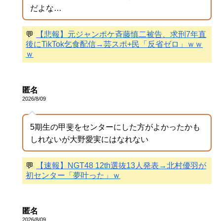
だよな…
💬
【悲報】元ジャンポケ斉藤慎二被告、求刑7年直
後にTikTok乞食配信→芸スポ+民「反省ゼロ」ｗｗ
ｗ
匿名
2026/8/09
5期生の甲斐をセンターにした方がよかったかも
しれないが大野愛実にはなれない
💬
【速報】NGT48 12th選抜13人発表→北村優羽が
初センター「夢叶った」ｗ
匿名
2026/8/09