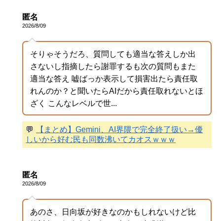
匿名
2026/8/09
そりゃそうだろ、質問しても適当な答えしか出
さないし指摘したら謝罪するも次の質問もまた
適当な答え 嘘ばっか表示して損害出たら責任取
れんのか？と聞いたらAIだから責任取れないとほ
ざく こんなレベルで世...
💬
【まとめ】Gemini、AI界隈で完全終了扱い→優
しいから好む民も同数沸いてカオスｗｗｗ
匿名
2026/8/09
あのさ、日向坂が好きなのかもしれないけど比