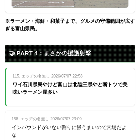
※ラーメン・海鮮・和菓子まで、グルメの守備範囲が広す
ぎる富山県民。
🤝 PART 4：まさかの援護射撃
115. エッヂの名無し 2026/07/07 22:58
ワイ石川県民やけど富山は北陸三県やと断トツで美
味いラーメン屋多い
158. エッヂの名無し 2026/07/07 23:09
インバウンドがいない割りに飯うまいので穴場だよ
な