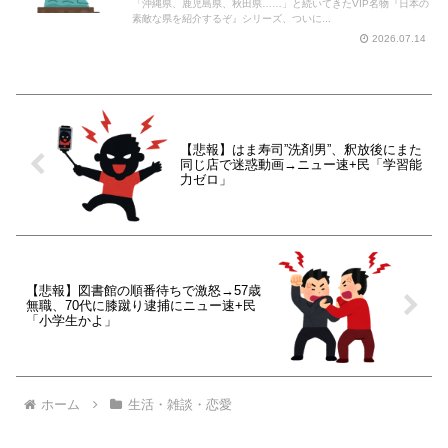
「沖縄県、鹿児島県、秋田県……」と続いてきたVIP名物『日本の
素敵な県を紹介するぞ』シリーズ、ついに...
2026.07.14
【悲報】はま寿司”洗剤男”、釈放後にまた
同じ店で迷惑動画→ニュー速+民「学習能
力ゼロ」
【悲報】図書館の順番待ちで激怒→57歳
無職、70代に膝蹴り逮捕にニュー速+民
「小学生かよ」
ホーム
生活・雑談・恋愛