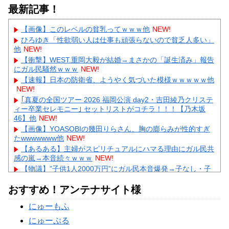
最新記事！
【画像】このレベルの貧乳ってｗｗｗ他
NEW!
ひろゆき「性欲弱い人は仕事も頑張らないので貧乏人多い」
他
NEW!
【衝撃】WEST.重岡大毅が結婚→まさかの「誕生済み」報告
にガル民騒然ｗｗｗ
NEW!
【速報】日本の防衛省、ようやく気づいた模様ｗｗｗｗｗ他
NEW!
｢真夏の全国ツアー 2026 福岡公演 day2・吉田綾乃クリステ
ィー卒業セレモニー｣ セットリストがコチラ！！！【乃木坂
46】他
NEW!
【画像】YOASOBIの幾田りらさん、胸の膨らみが性的すぎ
たwwwwwww他
NEW!
【あるある】主婦がスピリチュアルにハマる理由にガル民共
感の嵐→本音続々ｗｗｗ
NEW!
【物議】”子供1人2000万円”にガル民本音爆発→子なし・子
持ち大激論にｗｗｗ
NEW!
おすすめ！アンテナサイト様
【物議】ひろゆき氏に嫁ブチギレ離婚宣言→まさかの結末に
ガル民騒然ｗｗｗ
NEW!
にゅーもふ
【続報】三山凌輝、あんかけパスタ店も割烹店もピンチ→ガ
ル民「自業自得」大合唱ｗｗｗ
にゅーぷる