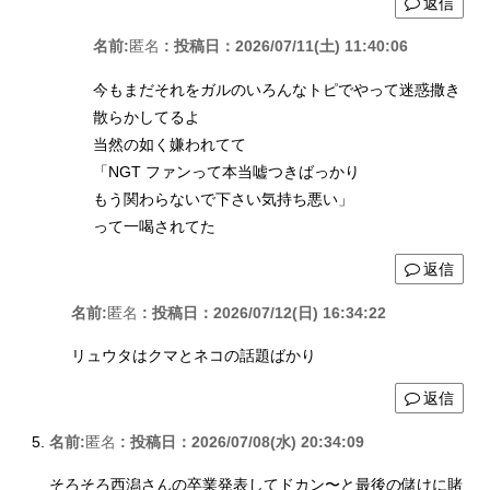
返信
名前:
匿名
:
投稿日：2026/07/11(土) 11:40:06
今もまだそれをガルのいろんなトピでやって迷惑撒き
散らかしてるよ
当然の如く嫌われてて
「NGT ファンって本当嘘つきばっかり
もう関わらないで下さい気持ち悪い」
って一喝されてた
返信
名前:
匿名
:
投稿日：2026/07/12(日) 16:34:22
リュウタはクマとネコの話題ばかり
返信
名前:
匿名
:
投稿日：2026/07/08(水) 20:34:09
そろそろ西潟さんの卒業発表してドカン〜と最後の儲けに賭