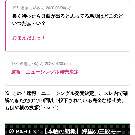
197. 名無し48さん 2026/06/30(火)
長く待ったら良曲が出ると思ってる馬鹿はどこのど
いつだぁ～い？
おまえだよっ！
163. 名無し48さん 2026/06/30(火)
速報 ニューシングル発売決定
※↑この「速報 ニューシングル発売決定」、スレ内で確
認できただけで10回以上投下されている完全な様式美。
もはや朝の挨拶(´・ω・`)
⚾ PART 3：【本物の朗報】海里の三段モー