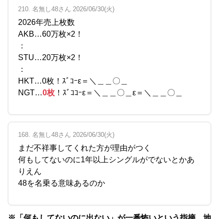
210. 名無し48さん 2026/06/30(火)
2026年売上枚数
AKB…60万枚×2！
：
STU…20万枚×2！
：
HKT…0枚！ｽﾞｺｰε＝＼＿＿〇＿
NGT…
0枚
！ｽﾞｺｺｰε＝＼＿＿〇＿ε＝＼＿＿〇＿
168. 名無し48さん 2026/06/30(火)
まだ不祥事してくれた方が理由がつく
何もしてないのに1年以上シングルがでないとかあ
りえん
48を名乗る意味あるのか
※「何もしてないのに出ない」が一番怖いという指摘、地