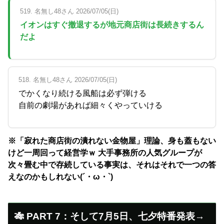
519. 名無し48さん 2026/07/05(日)
イオンはすぐ撤退するが地元商店街は長続きするん
だよ
518. 名無し48さん 2026/07/05(日)
でかくなり続ける風船は必ず弾ける
自前の劇場があれば細々くやっていける
※「寂れた商店街の潰れない金物屋」理論、身も蓋もない
けど一周回って経営学ｗ 大手事務所の人気グループが
次々畳む中で存続している事実は、それはそれで一つの答
えなのかもしれない(´・ω・`)
🎋 PART 7：そして7月5日、七夕特番発表→