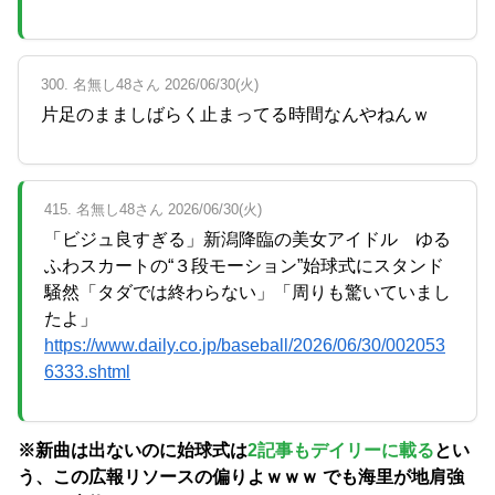
300. 名無し48さん 2026/06/30(火)
片足のまましばらく止まってる時間なんやねんｗ
415. 名無し48さん 2026/06/30(火)
「ビジュ良すぎる」新潟降臨の美女アイドル ゆる
ふわスカートの“３段モーション”始球式にスタンド
騒然「タダでは終わらない」「周りも驚いていまし
たよ」
https://www.daily.co.jp/baseball/2026/06/30/002053
6333.shtml
※新曲は出ないのに始球式は
2記事もデイリーに載る
とい
う、この広報リソースの偏りよｗｗｗ でも海里が地肩強