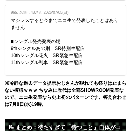
965. 名無し48さん 2026/07/05(日)
マジレスすると今までニコ生で発表したことはあり
ません
■シングル発売発表の場
9thシングルあの別 SR特別生配信
10thシングル花火 SR緊急生配信
11thシングル列車 SR緊急生配信
※冷静な過去データ提示おじさんが現れても祭りは止まら
ない模様ｗｗｗ ちなみに歴代は全部SHOWROOM発表な
ので、ニコ生発表なら史上初のパターンです。答え合わせ
は7月8日(水)19時。
📝 まとめ：待ちすぎて「待つこと」自体がコ