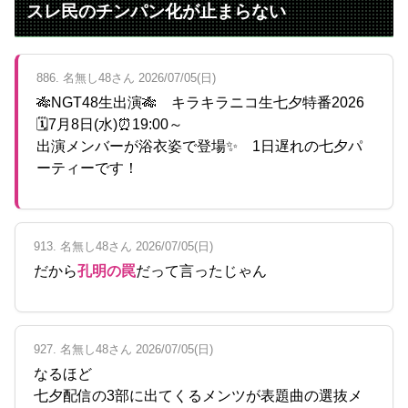
スレ民のチンパン化が止まらない
886. 名無し48さん 2026/07/05(日)
🎋NGT48生出演🎋 キラキラニコ生七夕特番2026
🗓7月8日(水)⏰19:00～
出演メンバーが浴衣姿で登場✨ 1日遅れの七夕パ
ーティーです！
913. 名無し48さん 2026/07/05(日)
だから
孔明の罠
だって言ったじゃん
927. 名無し48さん 2026/07/05(日)
なるほど
七夕配信の3部に出てくるメンツが表題曲の選抜メ