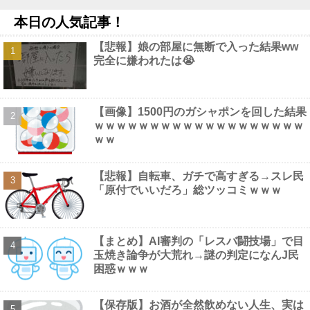
他
NEW!
本日の人気記事！
【画像】 マスパンこと枡田絵理奈アナ、地上波でまさかのパ○チ
ラ
NEW!
【悲報】娘の部屋に無断で入った結果ww
衆院選でほぼ全ての野党「消費税減税するので投票よろし
完全に嫌われたは😭
く！！」→現在の野党「消費税減税やめろ！！財源はどうするん
だ！！」他
NEW!
【画像】 渋谷のナイトプール、谷間とお尻のパラダイスだった件
ｗｗｗｗｗｗ
NEW!
【画像】1500円のガシャポンを回した結果
【衝撃】清水アキラさんの息子・清水良太郎さん死去で落語家・
ｗｗｗｗｗｗｗｗｗｗｗｗｗｗｗｗｗｗｗ
柳家小はださんが「いじめ」「暴行」被害告発・・・・・・・・・
ｗｗ
他
NEW!
【動画】 三上悠亜さん、乳首ポロリしたまま平常心を装うｗｗｗ
ｗｗｗ
NEW!
【悲報】自転車、ガチで高すぎる→スレ民
「原付でいいだろ」総ツッコミｗｗｗ
【まとめ】AI審判の「レスバ闘技場」で目
Powered by livedoor 相互RSS
玉焼き論争が大荒れ→謎の判定になんJ民
困惑ｗｗｗ
【保存版】お酒が全然飲めない人生、実は