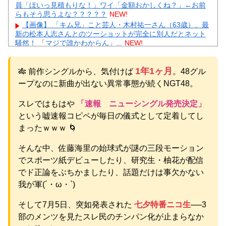
員「ほいっ見積もりな！」ワイ「金額おかしくね？」←お前
らもそう思うよな？？？？？
NEW!
【画像】 「キム兄」こと芸人・木村祐一さん（63歳）、最
新の松本人志さんとのツーショットが完全に別人だとネット
騒然！ 「マジで誰かわからん」...
NEW!
【凄すぎる】 力士の嫁に美人が多い理由→「これ」だった
ｗｗｗｗｗｗｗ
NEW!
1年1ヶ月
🎋 前作シングルから、気付けば
。48グル
【悲報】 楽天、ガチで逝くｗｗｗｗｗｗｗｗｗｗｗｗｗｗ
ｗｗｗｗｗｗ
NEW!
ープなのに新曲が出ない異常事態が続くNGT48。
【画像】 芦田愛菜ちゃん「うわー、すごい！なんか出てる
♥」
NEW!
スレではもはや
「速報 ニューシングル発売決定」
【物議】板倉滉”年収7億円”報道にガル民騒然→トピ乱立に
という嘘速報コピペが毎日の儀式として定着してし
「もういい」の声もｗｗｗ
NEW!
まったｗｗｗ 🌀
【完全まとめ】がん保険・医療保険は必要？｜ガル民の本
音とリアル体験談を徹底整理
NEW!
そんな中、佐藤海里の始球式が謎の三段モーション
元AKB社長、22億円申告漏れ 乃木坂46運営会社の株式を
でスポーツ紙デビューしたり、研究生・柚花が配信
パチンコ京楽産業に譲渡【ノース・リバー】【窪田康志】
元AKB社長、22億円申告漏れ 乃木坂46運営会社の株式を
でド正論をぶちかましたり、話題だけは事欠かない
パチンコ京楽産業に譲渡【ノース・リバー】【窪田康志】
我が軍(´・ω・`)
そして7月5日、突如発表された
七夕特番ニコ生
──3
部のメンツを見たスレ民のチンパン化が止まらなか