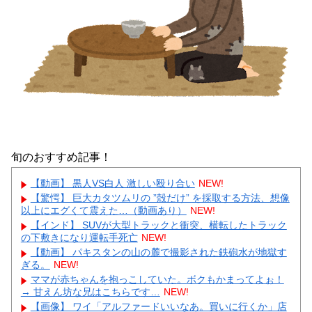
旬のおすすめ記事！
【動画】 黒人VS白人 激しい殴り合い
NEW!
【驚愕】 巨大カタツムリの ”殻だけ” を採取する方法、想像
以上にエグくて震えた…（動画あり）
NEW!
【インド】 SUVが大型トラックと衝突、横転したトラック
の下敷きになり運転手死亡
NEW!
【動画】 パキスタンの山の麓で撮影された鉄砲水が地獄す
ぎる。
NEW!
ママが赤ちゃんを抱っこしていた。ボクもかまってよぉ！
→ 甘えん坊な兄はこちらです…
NEW!
【画像】 ワイ「アルファードいいなあ。買いに行くか」店