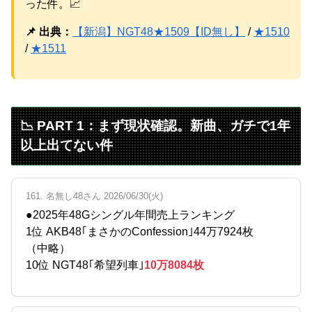
った件。📈
Powered by livedoor 相互RSS
📌 出典：
【新潟】NGT48★1509【ID無し】
/
★1510
/
★1511
📉 PART 1：まず現状確認。新曲、ガチで1年
以上出てない件
161. 名無し48さん 2026/06/30(火)
●2025年48Gシングル年間売上ランキング
1位 AKB48｢まさかのConfession｣44万7924枚
（中略）
10位 NGT48｢希望列車｣
10万8084枚