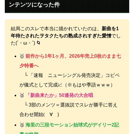
ンテンツになった件
結局このスレで本当に描かれていたのは、
新曲を1
年待たされたヲタクたちの熟成されすぎた愛憎
でし
た(´・ω・`) 🌀
🥇
前作から1年1ヶ月、2026年売上0枚のまま七
夕特番へ
└ 「速報 ニューシングル発売決定」コピペ
が儀式として完成📈（※もはや季語ｗｗｗ）
🥈
「新曲来たか」50連発の大合唱
└ 3部のメンツ＝選抜説でスレが勝手に答え
合わせ開始(゚∀゚)
🥉
海里の三段モーション始球式がデイリー2記