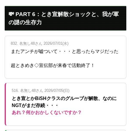
💸 PART 6：とき宣解散ショックと、我が軍
の謎の生存力
832. 名無し48さん 2026/07/01(水)
またアンチが嘘ついて・・・と思ったらマジだった
超ときめき◇宣伝部が来春で活動終了！
516. 名無し48さん 2026/07/05(日)
とき宣とかBiSHクラスのグループが解散、なのに
NGTがまだ存続・・・
あれ？何かおかしくないですか？