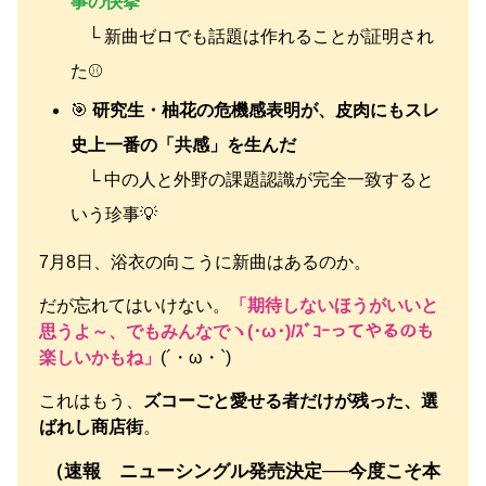
事の快挙
└ 新曲ゼロでも話題は作れることが証明され
た⚾
🎯
研究生・柚花の危機感表明が、皮肉にもスレ
史上一番の「共感」を生んだ
└ 中の人と外野の課題認識が完全一致すると
いう珍事💡
7月8日、浴衣の向こうに新曲はあるのか。
だが忘れてはいけない。
「期待しないほうがいいと
思うよ～、でもみんなでヽ(･ω･)/ｽﾞｺｰってやるのも
楽しいかもね」
(´・ω・`)
これはもう、
ズコーごと愛せる者だけが残った、選
ばれし商店街
。
（速報 ニューシングル発売決定──今度こそ本