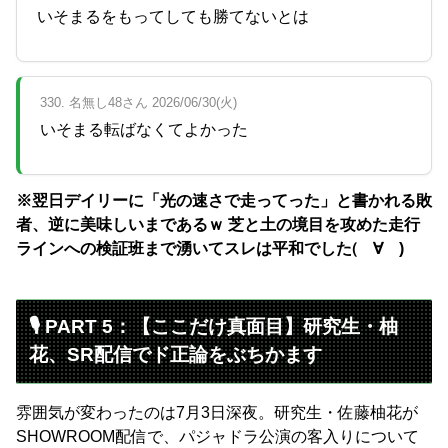
いそまるをもってしても勝てないとは
330. 名無し48さん 2026/06/30(火)
いそまる転ばなくてよかった
※翌日デイリーに「光の速さで走ってった」と書かれる敗
者、逆に美味しいまであるｗ 芝と土の境目を攻めた走行
ラインへの検証班まで湧いてスレは平和でした(゚∀゚)
🎙 PART 5：【ここだけ真面目】研究生・柚
花、SR配信でド正論をぶちかます
雰囲気が変わったのは7月3日深夜。研究生・佐藤柚花が
SHOWROOM配信で、パジャドラ公演の客入りについて