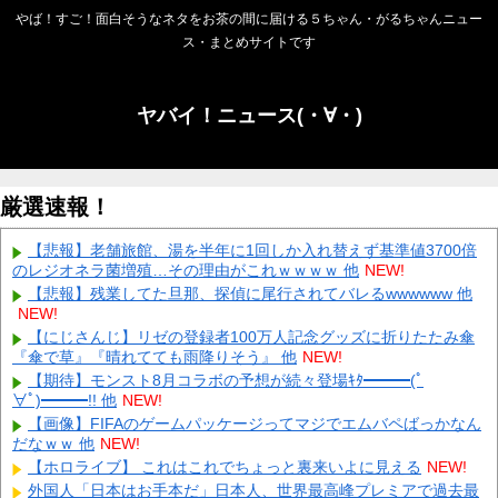
やば！すご！面白そうなネタをお茶の間に届ける５ちゃん・がるちゃんニュー
ス・まとめサイトです
ヤバイ！ニュース(・∀・)
厳選速報！
【悲報】老舗旅館、湯を半年に1回しか入れ替えず基準値3700倍
のレジオネラ菌増殖…その理由がこれｗｗｗｗ 他
NEW!
【悲報】残業してた旦那、探偵に尾行されてバレるwwwwww 他
NEW!
【にじさんじ】リゼの登録者100万人記念グッズに折りたたみ傘
『傘で草』『晴れてても雨降りそう』 他
NEW!
【期待】モンスト8月コラボの予想が続々登場ｷﾀ━━━(ﾟ
∀ﾟ)━━━!! 他
NEW!
【画像】FIFAのゲームパッケージってマジでエムバペばっかなん
だなｗｗ 他
NEW!
【ホロライブ】 これはこれでちょっと裏来いよに見える
NEW!
外国人「日本はお手本だ」日本人、世界最高峰プレミアで過去最