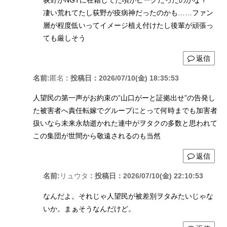
荻野がNGTに在籍してた頃がピークだったのかな？
凄い荒れてたし荻野が疫病神だったのかも……ファン
層が程度低いってイメージ植え付けたし後輩が頑張っ
ても厳しそう
返信
名前:
匿名
:
投稿日：2026/07/10(金) 18:35:53
人望民の第一声がお約束の”山口がーと証拠出せ”の告発し
た被害者へ責任転嫁でグループにとって何時までも加害者
扱いなら未来永劫逝かれた連中がヲタクの多数と思われて
この集団が世間から敬遠されるのも当然
返信
名前:
リュウタ
:
投稿日：2026/07/10(金) 22:10:53
なんだよ。それじゃ人望民が被差別ヲタみたいじゃな
いか。まぁそうなんだけど。