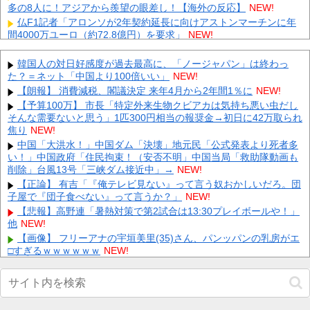
多の8人に！アジアから羨望の眼差し！【海外の反応】
NEW!
仏F1記者「アロンソが2年契約延長に向けアストンマーチンに年
間4000万ユーロ（約72.8億円）を要求」
NEW!
【画像】 テレ朝の気象予報士さん、意外と小さかった
NEW!
【にじさんじ】 ルイス「ドパガキの時代は終わり！セロトニン優
韓国人の対日好感度が過去最高に、「ノージャパン」は終わっ
位のセロガキなるわよ！ンンンきんもちいい〜〜！！ドパドパド
た？＝ネット「中国より100倍いい」
NEW!
パ...
NEW!
【朗報】 消費減税、閣議決定 来年4月から2年間1％に
NEW!
【画像】 ワイ「アルファードいいなあ。買いに行くか」店員「ほ
【予算100万】 市長「特定外来生物クビアカは気持ち悪い虫だし
いっ見積もりな！」ワイ「金額おかしくね？」←お前らもそう思
そんな需要ないと思う」1匹300円相当の報奨金→初日に42万取られ
う...
NEW!
焦り
NEW!
【画像】 「キム兄」こと芸人・木村祐一さん（63歳）、最新の松
中国「大洪水！」中国ダム「決壊」地元民「公式発表より死者多
本人志さんとのツーショットが完全に別人だとネット騒然！
い！」中国政府「住民拘束！（安否不明」中国当局「救助隊動画も
「...
NEW!
削除」台風13号「三峡ダム接近中」→
NEW!
【凄すぎる】 力士の嫁に美人が多い理由→「これ」だったｗｗｗ
【正論】 有吉「『俺テレビ見ない』って言う奴おかしいだろ。団
ｗｗｗｗ
NEW!
子屋で『団子食べない』って言うか？」
NEW!
【悲報】 楽天、ガチで逝くｗｗｗｗｗｗｗｗｗｗｗｗｗｗｗｗｗ
【悲報】高野連「暑熱対策で第2試合は13:30プレイボールや！」
ｗｗｗ
NEW!
他
NEW!
【画像】 芦田愛菜ちゃん「うわー、すごい！なんか出てる♥」
【画像】 フリーアナの宇垣美里(35)さん、パンッパンの乳房がエ
NEW!
□すぎるｗｗｗｗｗｗ
NEW!
【ホロライブ】船持ってないってずっと言ってるのに何故かみん
Powered by livedoor 相互RSS
な船上にいるよね他
NEW!
【画像】 避難所の女がHすぎるｗｗｗｗｗ
NEW!
ウクライナの次は日本とかいうやついるけどどういう理屈なの？