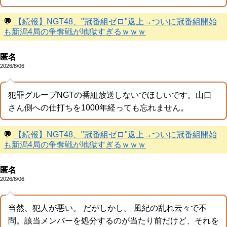
💬
【続報】NGT48、"冠番組ゼロ"返上→ついに冠番組開始
も新潟4局の争奪戦が地獄すぎるｗｗｗ
匿名
2026/8/06
犯罪グループNGTの番組放送しないでほしいです。山口
さん側への仕打ちを1000年経っても忘れません。
💬
【続報】NGT48、"冠番組ゼロ"返上→ついに冠番組開始
も新潟4局の争奪戦が地獄すぎるｗｗｗ
匿名
2026/8/06
当然、犯人が悪い。 だがしかし。 風紀の乱れ云々で不
問。該当メンバーを処分するのが当たり前だけど、それを