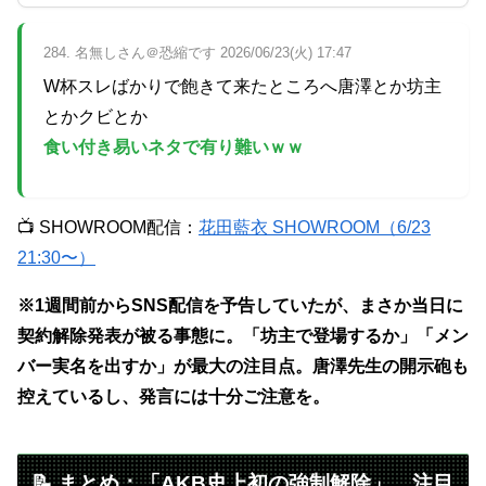
284. 名無しさん＠恐縮です 2026/06/23(火) 17:47
W杯スレばかりで飽きて来たところへ唐澤とか坊主
とかクビとか
食い付き易いネタで有り難いｗｗ
📺 SHOWROOM配信：
花田藍衣 SHOWROOM（6/23
21:30〜）
※1週間前からSNS配信を予告していたが、まさか当日に
契約解除発表が被る事態に。「坊主で登場するか」「メン
バー実名を出すか」が最大の注目点。唐澤先生の開示砲も
控えているし、発言には十分ご注意を。
📝 まとめ：「AKB史上初の強制解除」、注目