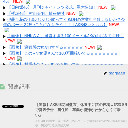
46】
NEW!
【日向坂46】 月刊ジャイアンツ公式、重大告知！
NEW!
【櫻坂46】 村山美羽、情報解禁
NEW!
伊藤百花の仕事バンバン取ってくるDHの営業担当凄くないか？今
年のボーナス凄いことになりそう！！【AKB48いともも】
NEW!
【画像】 NHKさん、可愛すぎる100メートルJKのお尻をモロ映し
NEW!
【画像】 避難所の女がHすぎるｗｗｗｗｗ
NEW!
【画像】 この∧∨女優さんで100万回抜いてるｗｗｗｗｗｗｗ
NEW!
【画像】 村重杏奈さん(30)のお胸がコチラｗｗｗｗｗｗｗｗｗｗ
ｗｗ
NEW!
redgreen
【速報】 NHKの性被害問題、性加害した番組出演者が衝撃告白！
NEW!
関連記事
【速報】AKB48花田藍衣、休養中に謎の投稿→6/23 SR
AKB48/NGT48/他アイドル
で発表予告 裏住民「卒業か復帰かわからなくて辛
Powered by livedoor 相互RSS
い」
AKB48 19期生・花田藍衣（めいめい）が休養期間中の2026年6月16日
夜、突然Xに泣き顔絵文字...