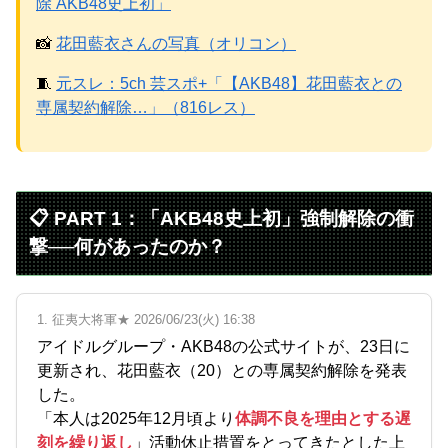
除 AKB48史上初」
Powered by livedoor 相互RSS
📸
花田藍衣さんの写真（オリコン）
🧵
元スレ：5ch 芸スポ+「【AKB48】花田藍衣との
専属契約解除…」（816レス）
📋 PART 1：「AKB48史上初」強制解除の衝
撃──何があったのか？
1. 征夷大将軍★ 2026/06/23(火) 16:38
アイドルグループ・AKB48の公式サイトが、23日に
更新され、花田藍衣（20）との専属契約解除を発表
した。
「本人は2025年12月頃より
体調不良を理由とする遅
刻を繰り返し
」活動休止措置をとってきたとした上