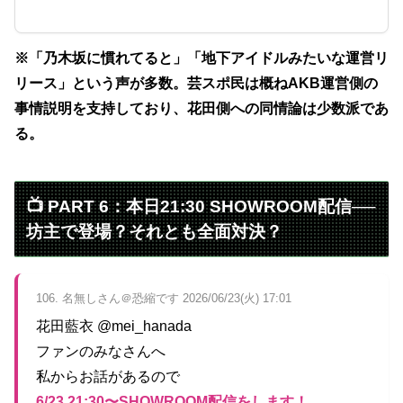
※「乃木坂に慣れてると」「地下アイドルみたいな運営リ
リース」という声が多数。芸スポ民は概ねAKB運営側の
事情説明を支持しており、花田側への同情論は少数派であ
る。
📺 PART 6：本日21:30 SHOWROOM配信──
坊主で登場？それとも全面対決？
106. 名無しさん＠恐縮です 2026/06/23(火) 17:01
花田藍衣 @mei_hanada
ファンのみなさんへ
私からお話があるので
6/23 21:30〜SHOWROOM配信をします！