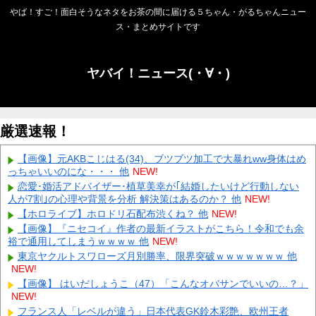
やば！すご！面白そうなネタをお茶の間に届ける５ちゃん・がるちゃんニュー
ス・まとめサイトです
ヤバイ！ニュース(・∀・)
厳選速報！
【画像】元AKBこじはる(34)、ブツブツ加工で大暴れww身体はめ
っちゃいいのにな・・・ 他
NEW!
恋愛･婚活アドバイザー･植草美幸が｢結婚したいけど行動しない
人が7割｣の心理や背景を分析 解決策はあるのか？ 他
NEW!
【ホロライブ】ホロドリ石配布渋くね？ 他
NEW!
【画像】『ニセコイ』作者の最新イラストがこちら！令和でも余
裕で通用してしまうｗｗｗｗ 他
NEW!
東京ヤクルトスワローズ月別勝率、限界突破ｗｗｗｗｗｗｗ 他
NEW!
【画像】 はいだしょうこ（47）「こんなオバサンでいいの…？」
NEW!
フランス人「レベルが違う」日本代表GK鈴木彩艶、欧州王者