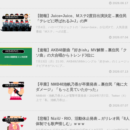
2026.06.17
【朗報】Juice=Juice、Mステ2度目出演決定→裏住民
AKB48/NGT48/他アイドル
「テレビに呼ばれるJ=J」の声
7月4日、ハロー!プロジェクトの「Juice=Juice」が公式Xで、人気音楽
番組「Mステ」への2度...
2026.07.04
【速報】AKB48新曲『好きish』MV解禁→裏住民「ク
AKB48/NGT48/他アイドル
ソ曲」の大合唱からトレンド3位に
7月13日（月）21:00、AKB48の68thシングル「好きish」のミュージッ
クビデオがついにプ...
2026.07.13
【卒業】NMB48池帆乃香が卒業発表→裏住民「俺に大
AKB48/NGT48/他アイドル
ダメージ」「もっと見ていたかった」
NMB48・池帆乃香さんが電撃卒業発表！2026年7月7日、Twitter（X）
上で「私、池帆乃香は...
2026.07.07
【悲報】NiziU・RIO、活動休止発表→ガリレオ民「8人
AKB48/NGT48/他アイドル
体制でも歌声惜しむ」ｗｗｗ
9人組ガールズグループ・NiziUの公式サイトが27日、メンバーRIOが当