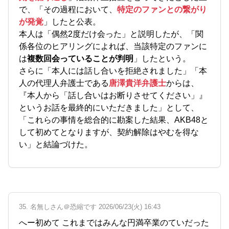
で、「その過程において、
特定のファンとの繋がり
が発覚
」したと公表。
本人は「偶然2度だけ会った」と説明したが、「関
係各位のヒアリングによれば、当該特定のファンに
は
複数回会っていることが判明
」したという。
さらに「本人には話し合いを拒絶されました」「本
人の代理人弁護士である
唐澤貴洋弁護士
からは、
『本人から「話し合いはお断りさせてください」』
というお話を最終的にいただきました」として、
「これらの事情を総合的に勘案した結果、AKB48と
して初めてとなりますが、契約解除はやむを得な
い」と結論づけた。
35. 名無しさん＠恐縮です 2026/06/23(火) 16:43
へー初めて これまではみんな円満卒業のていだった