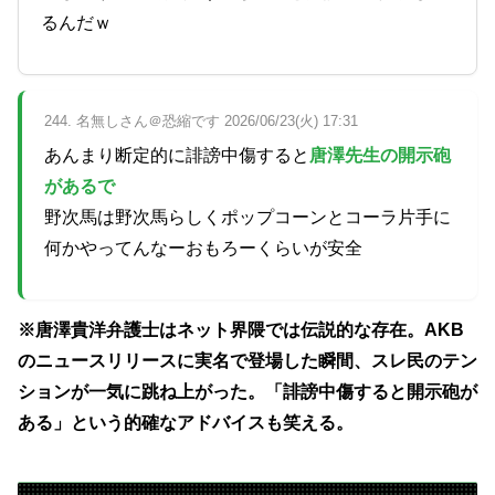
るんだｗ
244. 名無しさん＠恐縮です 2026/06/23(火) 17:31
あんまり断定的に誹謗中傷すると
唐澤先生の開示砲
があるで
野次馬は野次馬らしくポップコーンとコーラ片手に
何かやってんなーおもろーくらいが安全
※唐澤貴洋弁護士はネット界隈では伝説的な存在。AKB
のニュースリリースに実名で登場した瞬間、スレ民のテン
ションが一気に跳ね上がった。「誹謗中傷すると開示砲が
ある」という的確なアドバイスも笑える。