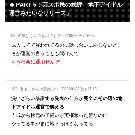
🔥 PART 5：芸スポ民の総評「地下アイドル
運営みたいなリリース」
98. 名無しさん＠恐縮です 2026/06/23(火) 16:58
成人してて雇われてるのに話し合いに応じないどこ
ろか運営の言うことも聞けんて
もう社会に通用せんぞ
168. 名無しさん＠恐縮です 2026/06/23(火) 17:15
洗いざらい暴露する発表の仕方が
完全にその辺の地
下アイドル運営で笑える
吉成から秋元の子飼いが実権奪った筈なのに
やってる事が更に地下っぽくなってる