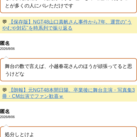
とが多くの人にバレただけです
💬
【保存版】NGT48山口真帆さん事件から7年、運営の"う
やむや対応"を時系列で振り返る
匿名
2026/8/06
舞台の数で言えば、小越春花さんのほうが頑張ってると思
うけどな
💬
【朗報】元NGT48本間日陽、卒業後に舞台主演・写真集3
冊・CM出演でファン歓喜ｗ
匿名
2026/8/06
処分しとけよ