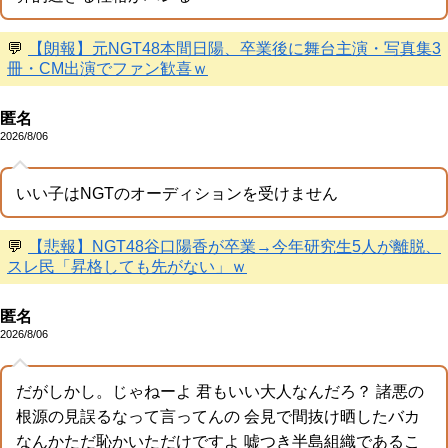
💬
【朗報】元NGT48本間日陽、卒業後に舞台主演・写真集3
冊・CM出演でファン歓喜ｗ
匿名
2026/8/06
いい子はNGTのオーディションを受けません
💬
【悲報】NGT48谷口陽香が卒業→今年研究生5人が離脱、
スレ民「昇格しても先がない」ｗ
匿名
2026/8/06
だがしかし。じゃねーよ 君もいい大人なんだろ？ 諸悪の
根源の見誤るなって言ってんの 会見で間抜け晒したバカ
なんかただ恥かいただけですよ 嘘つき半島組織であるこ