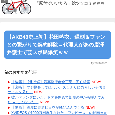
「原付でいいだろ」総ツッコミｗｗｗ
【AKB48史上初】花田藍衣、遅刻＆ファン
との繋がりで契約解除→代理人があの唐澤
弁護士で芸スポ民爆笑ｗｗ
2026.06.23
旬のおすすめ記事！
【速報】【北朝鮮】最高指導者金正恩、死亡確認
NEW!
【宮崎】 マジ勘弁してほしい。久しぶりに恐ろしい子供ミ
サイルを見た。
NEW!
彼がベランダにいた。ドアを閉めて部屋の中から呼んでみ
た → こうなった…
NEW!
【動画】 酒屋に突然ヒョウが飛び込んでくる
NEW!
XVIDEOSで1000万回再生された「ワンピース」の動画ｗｗ