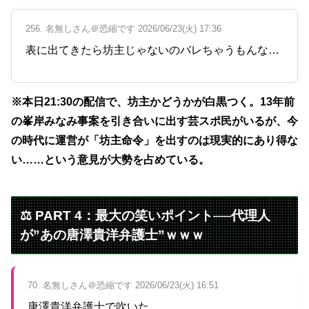
256. 名無しさん＠恐縮です 2026/06/23(火) 17:36
表に出てきたら坊主じゃないのバレちゃうもんな…
※本日21:30の配信で、坊主かどうかが白黒つく。13年前
の峯岸みなみ事案を引き合いに出す芸スポ民がいるが、今
の時代に運営が「坊主命令」を出すのは現実的にあり得な
い……という意見が大勢を占めている。
⚖️ PART 4：最大の笑いポイント──代理人
が”あの唐澤貴洋弁護士”ｗｗｗ
70. 名無しさん＠恐縮です 2026/06/23(火) 16:51
唐澤貴洋弁護士で吹いた