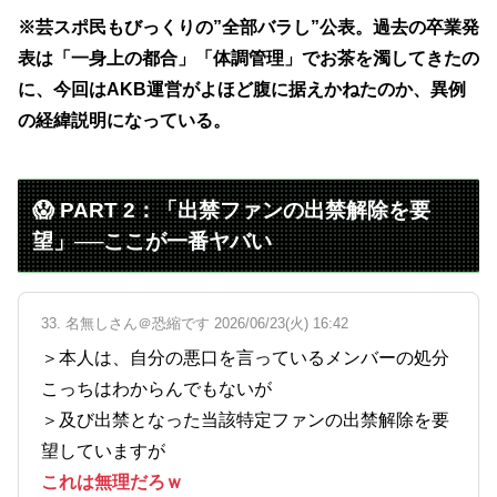
※芸スポ民もびっくりの”全部バラし”公表。過去の卒業発
表は「一身上の都合」「体調管理」でお茶を濁してきたの
に、今回はAKB運営がよほど腹に据えかねたのか、異例
の経緯説明になっている。
😱 PART 2：「出禁ファンの出禁解除を要
望」──ここが一番ヤバい
33. 名無しさん＠恐縮です 2026/06/23(火) 16:42
＞本人は、自分の悪口を言っているメンバーの処分
こっちはわからんでもないが
＞及び出禁となった当該特定ファンの出禁解除を要
望していますが
これは無理だろｗ