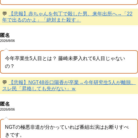
💬
【悲報】赤ちゃんを包丁で殺した男、来年出所へ→「22
年で出るのかよ」「絶対また殺す」
匿名
2026/8/06
今年卒業生5人目とは？ 藤崎未夢入れて6人目じゃない
の？
💬
【悲報】NGT48谷口陽香が卒業→今年研究生5人が離脱、
スレ民「昇格しても先がない」ｗ
匿名
2026/8/06
NGTの極悪非道が分かっていれば番組出演はお断りすべ
きです。