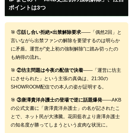
ポイントは3つ
🎯
①話し合い拒絶×出禁解除要求
——「偶然2回」と
言いながら出禁ファンの解除を要望するのは明らか
に矛盾。運営が”史上初の強制解除”に踏み切ったの
も納得の流れ。
🎯
②坊主問題は今夜の配信で決着
——「運営に坊主
にさせられた」という主張の真偽は、21:30の
SHOWROOM配信での本人の姿が証明する。
🎯
③唐澤貴洋弁護士の登場で逆に話題爆発
——AKB
の公式文書に「唐澤貴洋弁護士」の名が記されたこ
とで、ネット民が大沸騰。花田藍衣より唐澤弁護士
の知名度が勝ってしまうという皮肉な状況に。