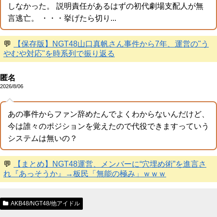
しなかった。 説明責任があるはずの初代劇場支配人が無
言逃亡。 ・・・挙げたら切り...
💬
【保存版】NGT48山口真帆さん事件から7年、運営の"う
やむや対応"を時系列で振り返る
匿名
2026/8/06
あの事件からファン辞めたんでよくわからないんだけど、
今は誰々のポジションを覚えたので代役できますっていう
システムは無いの？
💬
【まとめ】NGT48運営、メンバーに“穴埋め術”を進言さ
れ『あっそうか』→板民「無能の極み」ｗｗｗ
AKB48/NGT48/他アイドル