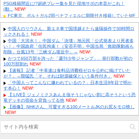
PSG移籍間近に!?超絶プレー集を見た現地サポの本音がこれ！
(動...
NEW!
FC東京、ポルトガル2部ペナフィエルに期限付き移籍していたMF
安斎颯馬の復帰を発表 「自分にできることを精一杯頑張りま
す...
NEW!
中国人のリウさん、新エネ車で国境越えたら遠隔操作で30時間ロ
英BBC：アストンマーチン内部の分析ではホンダPUはメルセデス
ックされる！
NEW!
からラップ1.5秒遅れらしい
NEW!
中国「大洪水！」中国ダム「決壊」地元民「公式発表より死者多
元日向坂46・松田好花、食中毒で「腹痛とおう吐と下痢が止まら
い！」中国政府「住民拘束！（安否不明」中国当局「救助隊動画も
ない」原因は夏の風物詩だった
NEW!
削除」台風13号「三峡ダム接近中」→
NEW!
【衝撃】 イオンモール爆発事故、『とんでもない事実』が判明し
かつて650万部を誇った「週刊少年ジャンプ」、発行部数が初の
てしまう・・・・・・
NEW!
100万部割れ
NEW!
【ＧＪ】 クラスに迷惑な池沼がいた。リーダー格のＡ「なんで支
【速報】 記者「中革連は食料品消費税ゼロを公約に掲げていた
援学級に入れないんですか？」先生「背の高い低いと同じで、こ
が？」→階猛氏「そ、それは財源確保という条件付き」
NEW!
れ...
NEW!
「中国人ってこんなに嫌われているの？」日本生活9年目で明か
【画像】 日産が社運をかけて発売するSUVｗｗｗｗｗｗｗ
NEW!
す本心！
NEW!
義兄嫁が自宅をサロンにして姪を毎日ウトメへ預ける生活に。数
【.LIVE】ジェノミクスあんま強そうじゃない割に高そうという恐
年後、そのツケが一気に回ってきて…
NEW!
竜デッキの宿命を背負ってる他
NEW!
【速報】 NHKの性被害問題、性加害した番組出演者が衝撃告白！
【画像】 NHKさん、可愛すぎる100メートルJKのお尻をモロ映し
NEW!
NEW!
【ガチ注意】中国製ルーター使ってるやつ、◯◯が仕込まれてる
Powered by livedoor 相互RSS
かもしれないぞ・・・他
NEW!
【画像】 避難所の女がHすぎるｗｗｗｗｗ
NEW!
【疑問】日本経済、30年停滞←今まで何してたん？wwww他