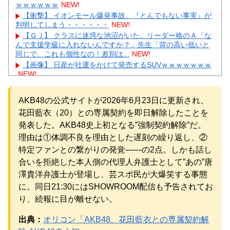
ｗｗｗｗｗｗ
NEW!
【衝撃】 イオンモール爆発事故、『とんでもない事実』が
判明してしまう・・・・・・
NEW!
【ＧＪ】 クラスに迷惑な池沼がいた。リーダー格のＡ「な
んで支援学級に入れないんですか？」先生「背の高い低いと
同じで、これも個性なの！差別は...
NEW!
【画像】 日産が社運をかけて発売するSUVｗｗｗｗｗｗｗ
NEW!
義兄嫁が自宅をサロンにして姪を毎日ウトメへ預ける生活
に。数年後、そのツケが一気に回ってきて…
NEW!
AKB48の公式サイトが2026年6月23日に更新され、
【速報】 NHKの性被害問題、性加害した番組出演者が衝撃
花田藍衣（20）との専属契約を即日解除したことを
告白！
NEW!
【物議】King Gnuの「やる気ない」宣伝動画に批判殺到→
発表した。AKB48史上初となる”強制契約解除”だ。
ガル民も真っ二つにｗｗｗ
NEW!
理由は①体調不良を理由とした遅刻の繰り返し、②
【続報】三山凌輝、花乃まりあと懲りずに密会継続→ガル
特定ファンとの繋がりの発覚——の2点。しかも話し
民「もう何回目だよ」総ツッコミｗｗｗ
合いを拒絶した本人側の代理人弁護士として”あの”唐
元AKB社長、22億円申告漏れ 乃木坂46運営会社の株式を
パチンコ京楽産業に譲渡【ノース・リバー】【窪田康志】
澤貴洋弁護士が登場し、芸スポ民が大爆笑する事態
元AKB社長、22億円申告漏れ 乃木坂46運営会社の株式を
に。同日21:30にはSHOWROOM配信も予告されてお
パチンコ京楽産業に譲渡【ノース・リバー】【窪田康志】
り、続報に目が離せない。
出典：
オリコン「AKB48、花田藍衣との専属契約解