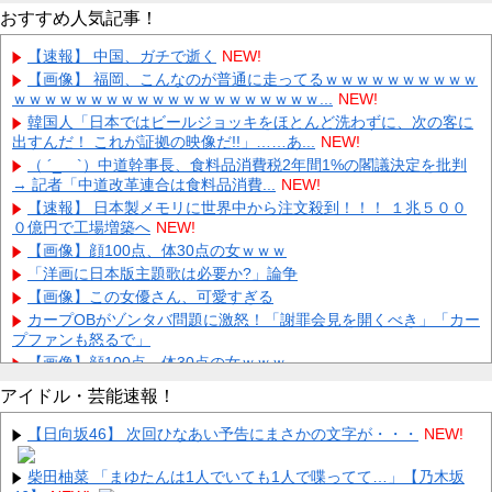
おすすめ人気記事！
【速報】 中国、ガチで逝く
NEW!
【画像】 福岡、こんなのが普通に走ってるｗｗｗｗｗｗｗｗｗｗ
ｗｗｗｗｗｗｗｗｗｗｗｗｗｗｗｗｗｗｗｗ...
NEW!
韓国人「日本ではビールジョッキをほとんど洗わずに、次の客に
出すんだ！ これが証拠の映像だ!!」……あ...
NEW!
（ ´_ゝ`）中道幹事長、食料品消費税2年間1%の閣議決定を批判
→ 記者「中道改革連合は食料品消費...
NEW!
【速報】 日本製メモリに世界中から注文殺到！！！ １兆５００
０億円で工場増築へ
NEW!
【画像】顔100点、体30点の女ｗｗｗ
「洋画に日本版主題歌は必要か?」論争
【画像】この女優さん、可愛すぎる
カープOBがゾンタバ問題に激怒！「謝罪会見を開くべき」「カー
プファンも怒るで」
【画像】顔100点、体30点の女ｗｗｗ
アイドル・芸能速報！
【日向坂46】 次回ひなあい予告にまさかの文字が・・・
NEW!
柴田柚菜 「まゆたんは1人でいても1人で喋ってて…」【乃木坂
Powered by livedoor 相互RSS