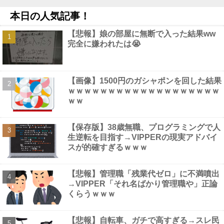
NEW!
本日の人気記事！
【画像】 この∧∨女優さんで100万回抜いてるｗｗｗｗｗｗｗ
NEW!
【悲報】娘の部屋に無断で入った結果ww
「電車で女性が失神したら無言の男が真横についてきた」とタレ
完全に嫌われたは😭
ントが主張、虚言疑惑が出ると「その男の垢を発見した」と追加主
張するも……他
NEW!
【画像】 村重杏奈さん(30)のお胸がコチラｗｗｗｗｗｗｗｗｗｗ
ｗｗ
NEW!
【画像】1500円のガシャポンを回した結果
【衝撃】パチンコホールさん、法人数が10年で半減しても総売上
ｗｗｗｗｗｗｗｗｗｗｗｗｗｗｗｗｗｗｗ
高12兆433億円ｗｗｗｗｗｗｗｗｗｗ他
NEW!
ｗｗ
【速報】 NHKの性被害問題、性加害した番組出演者が衝撃告白！
NEW!
【保存版】38歳無職、プログラミングで人
生逆転を目指す→VIPPERの現実アドバイ
スが的確すぎるｗｗｗ
Powered by livedoor 相互RSS
【悲報】管理職「残業代ゼロ」に不満噴出
→VIPPER「それ名ばかり管理職や」正論
くらうｗｗｗ
【悲報】自転車、ガチで高すぎる→スレ民