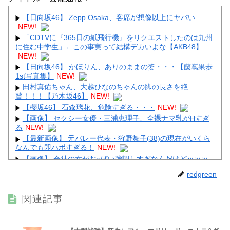
【日向坂46】 Zepp Osaka、客席が想像以上にヤバい…
NEW!
「CDTVに『365日の紙飛行機』をリクエストしたのは九州
に住む中学生」←この事実って結構デカいよな【AKB48】
Powered by livedoor 相互RSS
NEW!
【日向坂46】 かほりん、ありのままの姿・・・【藤嶌果歩
1st写真集】
NEW!
田村真佑ちゃん、大越ひなのちゃんの脚の長さを絶
賛！！！【乃木坂46】
NEW!
【櫻坂46】 石森璃花、危険すぎる・・・
NEW!
【画像】 セクシー女優・三浦恵理子、全裸ナマ乳がHすぎ
る
NEW!
【最新画像】 元バレー代表・狩野舞子(38)の現在がいくら
なんでも即ハボすぎる！
NEW!
【画像】 会社の女がお○ぱい強調しすぎなんだけどｗｗｗ
NEW!
redgreen
【画像】 アイナジエンドさん、お尻が性的すぎた件ｗｗｗ
ｗｗｗ
NEW!
関連記事
【画像】 本田紗来さん、とうとうお姉ちゃんより巨乳化し
てしまうｗｗｗｗｗｗ
NEW!