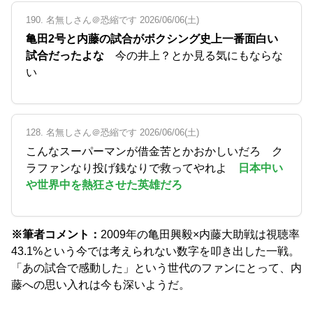
190. 名無しさん＠恐縮です 2026/06/06(土)
亀田2号と内藤の試合がボクシング史上一番面白い
試合だったよな
今の井上？とか見る気にもならな
い
128. 名無しさん＠恐縮です 2026/06/06(土)
こんなスーパーマンが借金苦とかおかしいだろ ク
ラファンなり投げ銭なりで救ってやれよ
日本中い
や世界中を熱狂させた英雄だろ
※筆者コメント：
2009年の亀田興毅×内藤大助戦は視聴率
43.1%という今では考えられない数字を叩き出した一戦。
「あの試合で感動した」という世代のファンにとって、内
藤への思い入れは今も深いようだ。