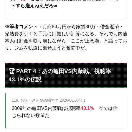
トすら雇えねえだろw
※筆者コメント：
月商84万円から家賃30万・借金返済・
光熱費を引くと手元には厳しい計算になる。それでも内藤
本人は貯金を取り崩しながら「ここが正念場」と語ってお
り、ジムを軌道に乗せようと奮闘中だ。
🏆 PART 4：あの亀田VS内藤戦、視聴率
43.1%の伝説
119. 名無しさん＠恐縮です 2026/06/06(土)
2009年の亀田VS内藤戦は視聴率
43.1%
今では信
じられない数値だ