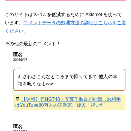
このサイトはスパムを低減するために Akismet を使って
います。
コメントデータの処理方法の詳細はこちらをご覧
ください
。
その他の最新のコメント！
匿名
2026/8/07
わざわざこんなところまで降りてきて 他人の幸
福を呪うなよww
💬
【速報】元NGT48・安藤千伽奈が結婚→お相手
はYouTube80万人の実業家、板民「祝いだ！」
匿名