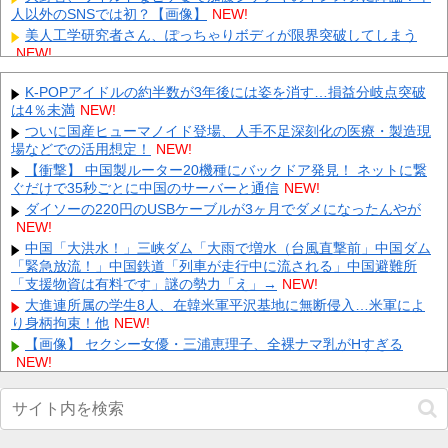
人以外のSNSでは初？【画像】
NEW!
美人工学研究者さん、ぽっちゃりボディが限界突破してしまう
NEW!
英国人「日本代表で一番好き」上田綺世、プレミア移籍が浮上！
現地サポが大興奮！獲得を望む声が殺到！【海外の反応】
K-POPアイドルの約半数が3年後には姿を消す…損益分岐点突破
NEW!
は4％未満
NEW!
【画像】 『金田一少年の事件簿』で好きな死体ランキング１位が
こちら！
ついに国産ヒューマノイド登場、人手不足深刻化の医療・製造現
NEW!
場などでの活用想定！
NEW!
【最新画像】 元バレー代表・狩野舞子(38)の現在がいくらなんで
も即ハボすぎる！
【衝撃】 中国製ルーター20機種にバックドア発見！ ネットに繋
NEW!
ぐだけで35秒ごとに中国のサーバーと通信
NEW!
専門家「日本車はダサい、見てて恥ずかしい」
NEW!
ダイソーの220円のUSBケーブルが3ヶ月でダメになったんやが
【ネタバレ】 ワンピース、ルフィ絶体絶命の超展開ｗｗｗｗｗｗ
NEW!
ｗｗｗｗｗｗｗｗｗｗｗｗｗｗｗｗｗｗｗｗｗｗｗｗｗｗｗｗｗ
ｗ...
中国「大洪水！」三峡ダム「大雨で増水（台風直撃前」中国ダム
NEW!
「緊急放流！」中国鉄道「列車が走行中に流される」中国避難所
【速報】 専門家「イオンモール熊本の爆心地に”こんなもの”があ
「支援物資は有料です」謎の勢力「え」→
NEW!
ったんだけど…」
NEW!
大進連所属の学生8人、在韓米軍平沢基地に無断侵入…米軍によ
Powered by livedoor 相互RSS
り身柄拘束！他
NEW!
【画像】 セクシー女優・三浦恵理子、全裸ナマ乳がHすぎる
NEW!
ミヤネ屋に出演した左派の社会学者、イオン爆発事故の例のテナ
ントに理解を示して……他
NEW!
【最新画像】 元バレー代表・狩野舞子(38)の現在がいくらなんで
も即ハボすぎる！
NEW!