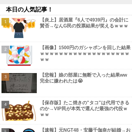
【悲報】みい山作者・亜月ねねさんがここから逆転する方
本日の人気記事！
法・・・・・・・・・他
NEW!
【画像】 会社の女がお○ぱい強調しすぎなんだけどｗｗｗ
NEW!
【炎上】居酒屋『6人で4939円』の会計に
【画像】このボケて、破壊力ありすぎてクッソワロタｗｗｗｗｗ
賛否→なんG民の投票結果が笑えるｗｗｗ
ｗｗｗｗ他
NEW!
【画像】 アイナジエンドさん、お尻が性的すぎた件ｗｗｗｗｗｗ
NEW!
【仮面ライダーマイス】「変身ベルト DXマイスドライバー」ほ
【画像】1500円のガシャポンを回した結果
か【DMM・楽天ブックス予約開始！】他
NEW!
ｗｗｗｗｗｗｗｗｗｗｗｗｗｗｗｗｗｗｗ
【画像】 本田紗来さん、とうとうお姉ちゃんより巨乳化してしま
ｗｗ
うｗｗｗｗｗｗ
NEW!
【悲報】娘の部屋に無断で入った結果ww
完全に嫌われたは😭
Powered by livedoor 相互RSS
【保存版】たこ焼きの"タコ"は代用できる
のか→VIP民が本気で選んだ最強の代役ｗ
ｗｗ
【速報】元NGT48・安藤千伽奈が結婚→お