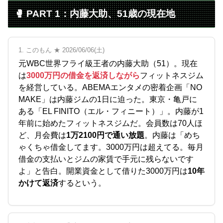
🥊 PART 1：内藤大助、51歳の現在地
1. このもん ★ 2026/06/06(土)
元WBC世界フライ級王者の内藤大助（51）。現在
は
3000万円の借金を返済しながら
フィットネスジム
を経営している。ABEMAエンタメの密着企画「NO
MAKE」は内藤ジムの1日に迫った。東京・亀戸に
ある「EL FINITO（エル・フィニート）」。内藤が1
年前に始めたフィットネスジムだ。会員数は70人ほ
ど、月会費は
1万2100円で通い放題
。内藤は「めち
ゃくちゃ借金してます。3000万円は超えてる。毎月
借金の支払いとジムの家賃で手元に残らないです
よ」と告白。開業資金として借りた3000万円は
10年
かけて返済
するという。