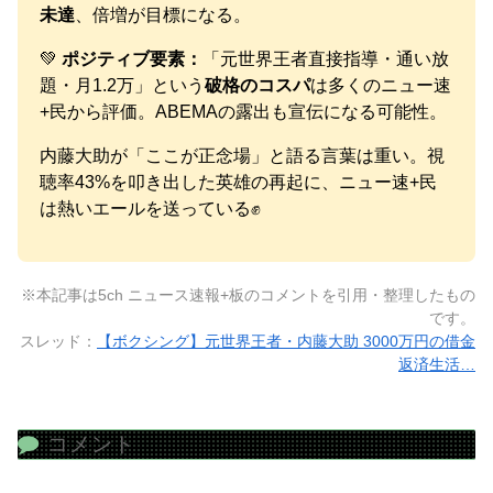
未達
、倍増が目標になる。
💚
ポジティブ要素：
「元世界王者直接指導・通い放
題・月1.2万」という
破格のコスパ
は多くのニュー速
+民から評価。ABEMAの露出も宣伝になる可能性。
内藤大助が「ここが正念場」と語る言葉は重い。視
聴率43%を叩き出した英雄の再起に、ニュー速+民
は熱いエールを送っている✊
※本記事は5ch ニュース速報+板のコメントを引用・整理したもの
です。
スレッド：
【ボクシング】元世界王者・内藤大助 3000万円の借金
返済生活…
コメント