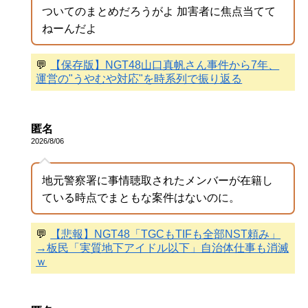
ついてのまとめだろうがよ 加害者に焦点当てて
ねーんだよ
💬
【保存版】NGT48山口真帆さん事件から7年、
運営の"うやむや対応"を時系列で振り返る
匿名
2026/8/06
地元警察署に事情聴取されたメンバーが在籍し
ている時点でまともな案件はないのに。
💬
【悲報】NGT48「TGCもTIFも全部NST頼み」
→板民「実質地下アイドル以下」自治体仕事も消滅
ｗ