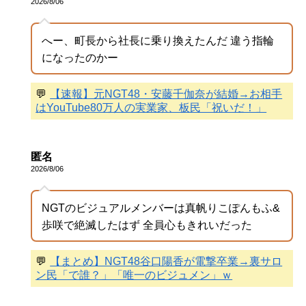
2026/8/06
へー、町長から社長に乗り換えたんだ 違う指輪
になったのかー
💬
【速報】元NGT48・安藤千伽奈が結婚→お相手
はYouTube80万人の実業家、板民「祝いだ！」
匿名
2026/8/06
NGTのビジュアルメンバーは真帆りこぽんもふ&
歩咲で絶滅したはず 全員心もきれいだった
💬
【まとめ】NGT48谷口陽香が電撃卒業→裏サロ
ン民「で誰？」「唯一のビジュメン」ｗ