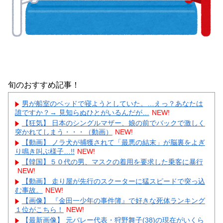
旬のおすすめ記事！
男が船室のベッドで寝ようとしていた。…えっ？あなたは
誰ですか？→ 見知らぬひとがいるんだが…
NEW!
【狂気】 日本のシングルマザー、娘の前でバックで激しく
突かれてしまう・・・（動画）
NEW!
【動画】 ノラ犬が捕獲されて「最悪の結末」が脳裏をよぎ
り鳴き叫ぶ様子…!!
NEW!
【韓国】５０代の男、マスクの着用を要求した乗客に暴行
NEW!
【動画】 走り屋が先行のスクーターに猛スピードで突っ込
む事故。
NEW!
【画像】 『金田一少年の事件簿』で好きな死体ランキング
１位がこちら！
NEW!
【最新画像】 元バレー代表・狩野舞子(38)の現在がいくら