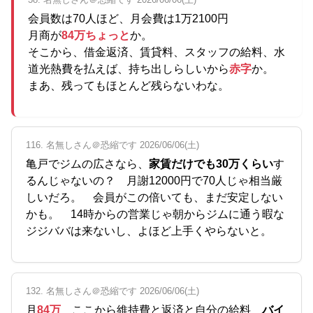
会員数は70人ほど、月会費は1万2100円
月商が
84万ちょっと
か。
そこから、借金返済、賃貸料、スタッフの給料、水
道光熱費を払えば、持ち出しらしいから
赤字
か。
まあ、残ってもほとんど残らないわな。
116. 名無しさん＠恐縮です 2026/06/06(土)
亀戸でジムの広さなら、
家賃だけでも30万くらい
す
るんじゃないの？ 月謝12000円で70人じゃ相当厳
しいだろ。 会員がこの倍いても、まだ安定しない
かも。 14時からの営業じゃ朝からジムに通う暇な
ジジババは来ないし、よほど上手くやらないと。
132. 名無しさん＠恐縮です 2026/06/06(土)
月
84万
ここから維持費と返済と自分の給料
バイ