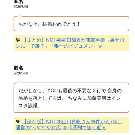
匿名
2026/8/06
ちかなそ、結婚おめでとう！
💬
【まとめ】NGT48谷口陽香が電撃卒業→裏サロ
ン民「で誰？」「唯一のビジュメン」ｗ
匿名
2026/8/06
だがしかし、YOUも最後の不要な２行で 自身の
品格を落として自爆。 ちなみに加藤美南はイン
スタ誤爆。
💬
【保存版】NGT48山口真帆さん事件から7年、
運営の"うやむや対応"を時系列で振り返る