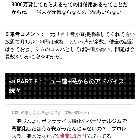
3000万貸してもらえるってのは信用あるってことだ
からね。
当人が元気ならなんの心配もいらない。
※筆者コメント：
「元世界王者が直接指導してくれて通い
放題で月1万2100円は破格」という声が多数。借金の話題
はさておき、ジムのコスパとしては評価が高い。問題は会
員数をいかに増やすかだ。
📣 PART 6：ニュー速+民からのアドバイス
続々
102. 名無しさん＠恐縮です 2026/06/06(土)
一般ジムよりボクササイズ特化の
パーソナルジムで
高額化したほうが良かったんじゃないの？
プロレ
スラー船木はそれで
1時間1.5万円
位取ってる