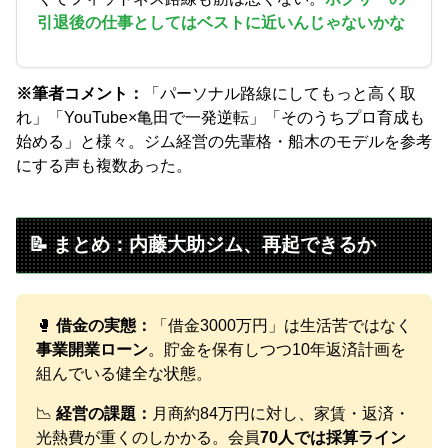
引退後の仕事としてはベストに近いんじゃないかな
※筆者コメント：
「パーソナル路線にしてもっと高く取
れ」「YouTube×亀田で一発逆転」「そのうちプロ育成も
始める」と様々。ジム経営の先輩格・船木のモデルを参考
にする声も複数あった。
📝 まとめ：内藤大助ジム、再起できるか
🥊
借金の実態：
「借金3000万円」は生活苦ではなく
事業開業ローン
。貯金を保有しつつ10年返済計画を
組んでいる健全な状態。
📉
経営の課題：
月商約84万円に対し、家賃・返済・
光熱費が重くのしかかる。会員
70人では採算ライン