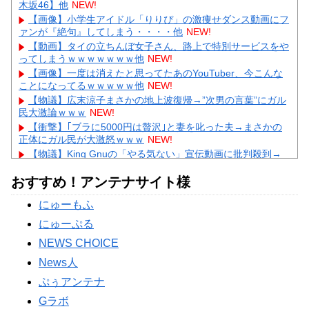
木坂46】他
NEW!
【画像】小学生アイドル「りりぴ」の激痩せダンス動画にフ
ァンが『絶句』してしまう・・・・他
NEW!
【動画】タイの立ちんぼ女子さん、路上で特別サービスをや
ってしまうｗｗｗｗｗｗｗ他
NEW!
【画像】一度は消えたと思ってたあのYouTuber、今こんな
ことになってるｗｗｗｗｗ他
NEW!
【物議】広末涼子まさかの地上波復帰→”次男の言葉”にガル
民大激論ｗｗｗ
NEW!
【衝撃】｢ブラに5000円は贅沢｣と妻を叱った夫→まさかの
正体にガル民が大激怒ｗｗｗ
NEW!
【物議】King Gnuの「やる気ない」宣伝動画に批判殺到→
ガル民も真っ二つにｗｗｗ
NEW!
おすすめ！アンテナサイト様
【続報】三山凌輝、花乃まりあと懲りずに密会継続→ガル民
「もう何回目だよ」総ツッコミｗｗｗ
にゅーもふ
【物議】板倉滉”年収7億円”報道にガル民騒然→トピ乱立に
「もういい」の声もｗｗｗ
にゅーぷる
Powered by livedoor 相互RSS
NEWS CHOICE
News人
ぷぅアンテナ
Gラボ