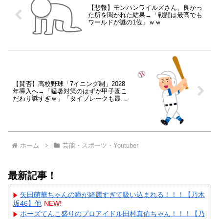
【悲報】モンハンワイルズさん、良かっ
た所を聞かれた結果→「戦闘は最高でも
ワールドが謎の1位」ｗｗ
【賛否】高校野球「7イニング制」2028
年導入へ→「猛暑対策のはずが甲子園こ
だわり謎すぎｗ」「タイブレークも最初
は反対多数だったじゃん」
ホーム
芸能・スポーツ・Youtuber
最新記事！
矢田萌華ちゃんの瞳が綺麗すぎて吸い込まれる！！！【乃木
坂46】他
NEW!
ポーズてんこ盛りのプロアイドル田村真佑ちゃん！！！【乃