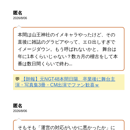
匿名
2026/8/06
本間は山王神社のイメキャラやったけど、その
直後に雑誌のグラビアやって、エロ出しすぎで
イメージダウン。もう呼ばれないかと。 舞台は
年に1本くらいじゃない？数カ月の稽古をして本
番は数日間くらいで終わ...
💬
【朗報】元NGT48本間日陽、卒業後に舞台主
演・写真集3冊・CM出演でファン歓喜ｗ
匿名
2026/8/06
そもそも「運営の対応がいかに悪かったか」に