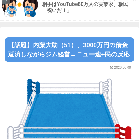
相手はYouTube80万人の実業家、板民
「祝いだ！」
【話題】内藤大助（51）、3000万円の借金
返済しながらジム経営→ニュー速+民の反応
2026.06.09