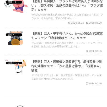
【悲報】塩貝健人「ブラジルは最近あんまり聞かな
芸能・スポーツ・Youtuber
い」→芸スポ民「近鉄の加藤やんけｗ」「フラグ確
定」ｗｗｗ
W杯2026決勝T進出を決めた日本代表、次の相手はかの「王国」ブ
ラジル。そんな前夜、若手の塩貝健人（...
2026.06.28
2026.06.30
【悲報】巨人・甲斐拓也さん、たった5試合で2軍落
芸能・スポーツ・Youtuber
ち→ファン「5年15億はどこへ」ｗｗｗ
巨人が5日、大幅な選手入れ替えを発表。フリアン・ティマ、佐々
木俊輔、知念大成の3外野手を1軍に上げる...
2026.07.06
【悲報】巨人・阿部慎之助監督(47)、暴行容疑で現
芸能・スポーツ・Youtuber
行犯逮捕ｗｗｗ→「次の監督は誰や」「祝勝会ｗ」
騒然
2026年5月25日（月）夜、巨人軍監督・阿部慎之助氏（47）が東
京都渋谷区内の自宅で暴行の疑いによ...
2026.05.26