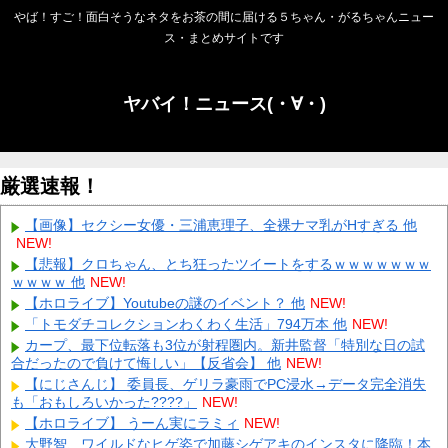
やば！すご！面白そうなネタをお茶の間に届ける５ちゃん・がるちゃんニュー
ス・まとめサイトです
ヤバイ！ニュース(・∀・)
厳選速報！
【画像】セクシー女優・三浦恵理子、全裸ナマ乳がHすぎる 他
NEW!
【悲報】クロちゃん、とち狂ったツイートをするｗｗｗｗｗｗｗ
ｗｗｗｗ 他
NEW!
【ホロライブ】Youtubeの謎のイベント？ 他
NEW!
「トモダチコレクションわくわく生活」794万本 他
NEW!
カープ、最下位転落も3位が射程圏内。新井監督「特別な日の試
合だったので負けて悔しい」【反省会】 他
NEW!
【にじさんじ】 委員長、ゲリラ豪雨でPC浸水→データ完全消失
も「おもしろいかった????」
NEW!
【ホロライブ】 うーん実にラミィ
NEW!
大野智、ワイルドなヒゲ姿で加藤シゲアキのインスタに降臨！本