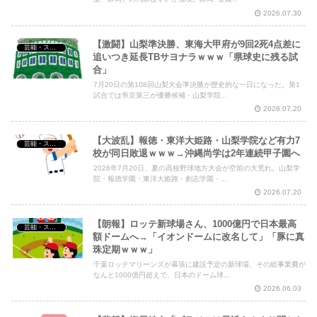
2026.07.30
【激闘】山梨準決勝、東海大甲府が9回2死4点差に
芸能・スポーツ・Youtuber
追いつき延長TBサヨナラｗｗｗ「県球史に残る試
合」
7月20日の第108回山梨大会準決勝が歴史的な一日になった。第1
試合では帝京第三が優勝候補・山梨学院...
2026.07.20
【大波乱】報徳・東洋大姫路・山梨学院など有力7
芸能・スポーツ・Youtuber
校が同日敗退ｗｗｗ→沖縄尚学は2年連続甲子園へ
2026年7月20日、夏の高校野球地方大会が空前の大荒れ。山梨学
院・報徳学園・東洋大姫路・創志学園・...
2026.07.20
【朗報】ロッテ新球場さん、1000億円で日本最高
芸能・スポーツ・Youtuber
額ドームへ→「イオンドームに改名して」「豚に真
珠定期ｗｗｗ」
千葉ロッテマリーンズが幕張に建設予定の新球場、その総事業費が
なんと1000億円超えで、日本のドーム球...
2026.06.03