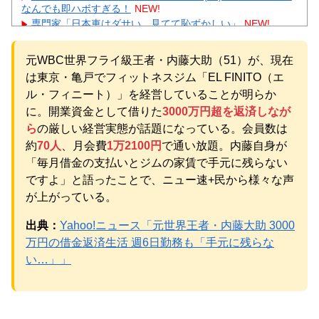
なんでも即ハボすぎる！
NEW!
専門家「日本車はダサい、見てて恥ずかしい」
NEW!
【ネタバレ】 ワンピース、ルフィ絶体絶命の超展開ｗｗｗ
ｗｗｗｗｗｗｗｗｗｗｗｗｗｗｗｗｗｗｗｗｗｗｗｗｗｗｗ
元WBC世界フライ級王者・内藤大助（51）が、現在
ｗｗｗｗｗｗｗｗｗｗｗｗｗｗｗ...
NEW!
は東京・亀戸でフィットネスジム「EL FINITO（エ
【速報】 専門家「イオンモール熊本の爆心地に”こんなも
の”があったんだけど…」
NEW!
ル・フィニート）」を経営していることが明らか
【物議】広末涼子まさかの地上波復帰→”次男の言葉”にガル
に。開業資金として借りた
3000万円超を返済しなが
民大激論ｗｗｗ
NEW!
ら
の厳しい経営実態が話題になっている。会員数は
【衝撃】｢ブラに5000円は贅沢｣と妻を叱った夫→まさかの
約
70人
、月会費
1万2100円
で通い放題。内藤自身が
正体にガル民が大激怒ｗｗｗ
元AKB社長、22億円申告漏れ 乃木坂46運営会社の株式を
「毎月借金の支払いとジムの家賃で手元に残らない
パチンコ京楽産業に譲渡【ノース・リバー】【窪田康志】
ですよ」と語ったことで、ニュー速+民から様々な声
元AKB社長、22億円申告漏れ 乃木坂46運営会社の株式を
が上がっている。
パチンコ京楽産業に譲渡【ノース・リバー】【窪田康志】
出典：
Yahoo!ニュース「元世界王者・内藤大助 3000
万円の借金返済生活 週6日勤務も「手元に残らな
い…」」
Powered by livedoor 相互RSS