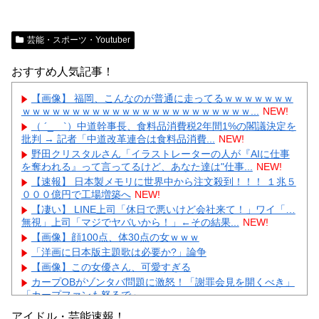
芸能・スポーツ・Youtuber
おすすめ人気記事！
【画像】 福岡、こんなのが普通に走ってるｗｗｗｗｗｗｗ
ｗｗｗｗｗｗｗｗｗｗｗｗｗｗｗｗｗｗｗｗｗｗｗ...
NEW!
（ ´_ゝ`）中道幹事長、食料品消費税2年間1%の閣議決定を
批判 → 記者「中道改革連合は食料品消費...
NEW!
野田クリスタルさん「イラストレーターの人が『AIに仕事
を奪われる』って言ってるけど、あなた達は"仕事...
NEW!
【速報】 日本製メモリに世界中から注文殺到！！！ １兆５
０００億円で工場増築へ
NEW!
【凄い】 LINE上司「休日で悪いけど会社来て！」ワイ「…
無視」上司「マジでヤバいから！」←その結果...
NEW!
【画像】顔100点、体30点の女ｗｗｗ
「洋画に日本版主題歌は必要か?」論争
【画像】この女優さん、可愛すぎる
カープOBがゾンタバ問題に激怒！「謝罪会見を開くべき」
「カープファンも怒るで」
【画像】顔100点、体30点の女ｗｗｗ
アイドル・芸能速報！