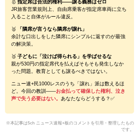
🥇
指定席は合法的権利——譲る義務はゼロ
JR旅客営業規則上、自由席乗客が指定席車両に立ち
入ること自体がルール違反。
🥈
「隣席が言うなら隣席が譲れ」
余計な口出しをした隣席にシンプルに返すのが最強
の解決策。
🥉
子どもに「泣けば得られる」を学ばせるな
親が530円の指定席代を払えばそもそも発生しなか
った問題。教育としても譲るべきではない。
ニュー速+民1000レスのうち「譲れ」派は数えるほ
ど。今回の教訓——
お金払って確保した権利、泣き
声で失う必要はない。
あなたならどうする？✅
※本記事は5ch ニュース速報+板のコメントを引用・整理したもの
です。