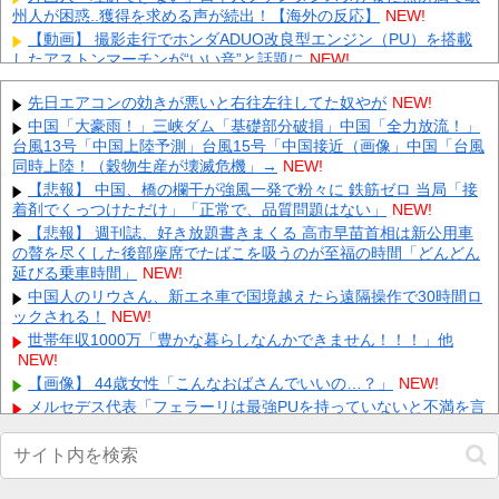
州人が困惑..獲得を求める声が続出！【海外の反応】
NEW!
【動画】 撮影走行でホンダADUO改良型エンジン（PU）を搭載
したアストンマーチンが“いい音”と話題に
NEW!
【３連敗】 西武ファン集合（2026.8.7）
NEW!
先日エアコンの効きが悪いと右往左往してた奴やが
NEW!
【画像】北朝鮮のビアガール、エッッッッッッッッッッッッッッ
ッッッ！
中国「大豪雨！」三峡ダム「基礎部分破損」中国「全力放流！」
NEW!
台風13号「中国上陸予測」台風15号「中国接近（画像」中国「台風
【画像】 例の美人すぎるおにぎり屋さん、裏でおっさんが握って
同時上陸！（穀物生産が壊滅危機」→
NEW!
いたｗｗｗｗｗｗｗｗｗｗｗｗｗｗｗｗｗ
NEW!
【悲報】 中国、橋の欄干が強風一発で粉々に 鉄筋ゼロ 当局「接
元いいとも青年隊、中居正広の”素顔”を暴露
NEW!
着剤でくっつけただけ」「正常で、品質問題はない」
NEW!
中国、三峡ダムが全開放流。長江流域で深刻な洪水被害
NEW!
【悲報】 週刊誌、好き放題書きまくる 高市早苗首相は新公用車
【動画】 町の中華料理屋さん、娘の採用で人気店になってしまう
の贅を尽くした後部座席でたばこを吸うのが至福の時間「どんどん
NEW!
延びる乗車時間」
NEW!
Powered by livedoor 相互RSS
中国人のリウさん、新エネ車で国境越えたら遠隔操作で30時間ロ
ックされる！
NEW!
世帯年収1000万「豊かな暮らしなんかできません！！！」他
NEW!
【画像】 44歳女性「こんなおばさんでいいの…？」
NEW!
メルセデス代表「フェラーリは最強PUを持っていないと不満を言
うがに非常に競争力があるPUだと思う」他
NEW!
【画像】 男の87%はお○ぱいに目がいってスマホケースに気づか
ない自撮りｗ
NEW!
【朗報】スティーブ・ジョブズ、鎌倉仏教を発明する他
NEW!