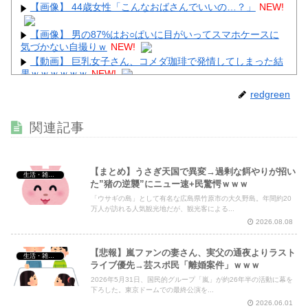
【画像】 44歳女性「こんなおばさんでいいの…？」
NEW!
【画像】 男の87%はお○ぱいに目がいってスマホケースに
気づかない自撮りｗ
NEW!
【動画】 巨乳女子さん、コメダ珈琲で発情してしまった結
果ｗｗｗｗｗｗ
NEW!
【画像】 影山優佳さん(25)、下着姿であたシコが止まらな
redgreen
い
NEW!
【画像】 女優・水崎綾女、R-15指定映画で乳首解禁、しか
関連記事
もピンと立ってる
NEW!
【まとめ】うさぎ天国で異変→過剰な餌やりが招い
生活・雑談・恋愛
た”猪の逆襲”にニュー速+民驚愕ｗｗｗ
「ウサギの島」として有名な広島県竹原市の大久野島。年間約20
Powered by livedoor 相互RSS
万人が訪れる人気観光地だが、観光客による...
2026.08.08
【悲報】嵐ファンの妻さん、実父の通夜よりラスト
生活・雑談・恋愛
ライブ優先→芸スポ民「離婚案件」ｗｗｗ
2026年5月31日、国民的グループ「嵐」が約26年半の活動に幕を
下ろした。東京ドームでの最終公演を...
2026.06.01