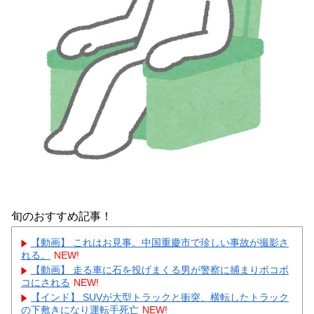
旬のおすすめ記事！
【動画】 これはお見事。中国重慶市で珍しい事故が撮影さ
れる。
NEW!
【動画】 走る車に石を投げまくる男が警察に捕まりボコボ
コにされる
NEW!
【インド】 SUVが大型トラックと衝突、横転したトラック
の下敷きになり運転手死亡
NEW!