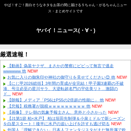
やば！すご！面白そうなネタをお茶の間に届ける５ちゃん・がるちゃんニュー
ス・まとめサイトです
ヤバイ！ニュース(・∀・)
厳選速報！
【動画】偽装ヤクザ、まさかの警察にビビって無言で逃走
wwwwww 他
NEW!
お気に入りの御朱印や神社の御守りを見せてください😊 他
NEW!
【にじ甲2026総括】3年間の育成が全完結！甲子園3連覇の不破
湊、号泣必至の星川サラ、大逆転超名門の宇佐美リト…激闘の
ド...
NEW!
【朗報】メディア「PS6はPS5の2倍超の性能に」 他
NEW!
【悲報】税務署が脱税ｗｗｗｗｗｗｗｗｗ 他
NEW!
【画像】 テレ朝の気象予報士さん、意外と小さかった
NEW!
【J1第1節 柏×水戸】 柏は垣田先制弾＆小泉ミドルで新シーズン
を白星スタート！後半に水戸の追い上げを許すも逃げ切る
NEW!
外国人「理解できない」日本人ファンタジスタがまだ無所属で欧