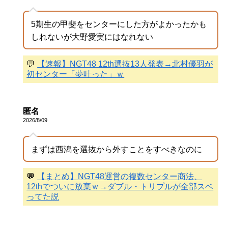
5期生の甲斐をセンターにした方がよかったかも
しれないが大野愛実にはなれない
💬
【速報】NGT48 12th選抜13人発表→北村優羽が
初センター「夢叶った」ｗ
匿名
2026/8/09
まずは西潟を選抜から外すことをすべきなのに
💬
【まとめ】NGT48運営の複数センター商法、
12thでついに放棄ｗ→ダブル・トリプルが全部スベ
ってた説