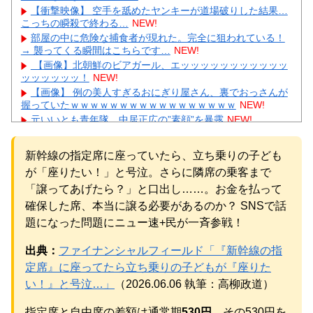
【衝撃映像】 空手を舐めたヤンキーが道場破りした結果…
こっちの瞬殺で終わる…
NEW!
部屋の中に危険な捕食者が現れた。完全に狙われている！
→ 襲ってくる瞬間はこちらです…
NEW!
【画像】北朝鮮のビアガール、エッッッッッッッッッッッ
ッッッッッッ！
NEW!
【画像】 例の美人すぎるおにぎり屋さん、裏でおっさんが
握っていたｗｗｗｗｗｗｗｗｗｗｗｗｗｗｗｗｗ
NEW!
元いいとも青年隊、中居正広の”素顔”を暴露
NEW!
中国、三峡ダムが全開放流。長江流域で深刻な洪水被害
NEW!
新幹線の指定席に座っていたら、立ち乗りの子ども
【動画】 町の中華料理屋さん、娘の採用で人気店になって
が「座りたい！」と号泣。さらに隣席の乗客まで
しまう
NEW!
【物議】”子供1人2000万円”にガル民本音爆発→子なし・子
「譲ってあげたら？」と口出し……。お金を払って
持ち大激論にｗｗｗ
NEW!
確保した席、本当に譲る必要があるのか？ SNSで話
【物議】ひろゆき氏に嫁ブチギレ離婚宣言→まさかの結末
題になった問題にニュー速+民が一斉参戦！
にガル民騒然ｗｗｗ
元AKB社長、22億円申告漏れ 乃木坂46運営会社の株式を
出典：
ファイナンシャルフィールド「『新幹線の指
パチンコ京楽産業に譲渡【ノース・リバー】【窪田康志】
定席』に座ってたら立ち乗りの子どもが『座りた
元AKB社長、22億円申告漏れ 乃木坂46運営会社の株式を
パチンコ京楽産業に譲渡【ノース・リバー】【窪田康志】
い！』と号泣…」
（2026.06.06 執筆：高柳政道）
指定席と自由席の差額は通常期
530円
。その530円を