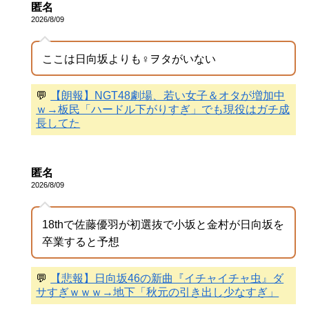
匿名
2026/8/09
ここは日向坂よりも♀ヲタがいない
💬
【朗報】NGT48劇場、若い女子＆オタが増加中
ｗ→板民「ハードル下がりすぎ」でも現役はガチ成
長してた
匿名
2026/8/09
18thで佐藤優羽が初選抜で小坂と金村が日向坂を
卒業すると予想
💬
【悲報】日向坂46の新曲『イチャイチャ虫』ダ
サすぎｗｗｗ→地下「秋元の引き出し少なすぎ」