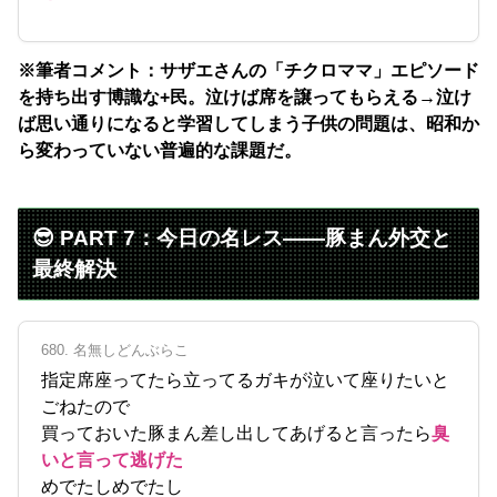
※筆者コメント：サザエさんの「チクロママ」エピソード
を持ち出す博識な+民。泣けば席を譲ってもらえる→泣け
ば思い通りになると学習してしまう子供の問題は、昭和か
ら変わっていない普遍的な課題だ。
😎 PART 7：今日の名レス——豚まん外交と
最終解決
680. 名無しどんぶらこ
指定席座ってたら立ってるガキが泣いて座りたいと
ごねたので
買っておいた豚まん差し出してあげると言ったら
臭
いと言って逃げた
めでたしめでたし