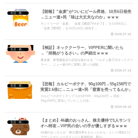
【朗報】”金麦”がついにビール昇格、10月6日発売
生活・雑談・恋愛
→ニュー速+民「味は大丈夫なのか」ｗｗｗ
サントリーが「金麦」「金麦【糖質75%オフ】」を10月6日に、
「金麦【豊潤】」を10月13日に発売す...
2026.07.16
【検証】ネッククーラー、VIPPERに聞いたら
生活・雑談・恋愛
→「排熱がうるさい」の声続出ｗｗｗ
夏本番、家電量販店の店頭を賑わせる「ペルチェ素子式ネッククー
ラー」。ニュー速VIPに実際に買った経験...
2026.07.14
【悲報】カルビーポテチ、90g100円→55g158円で
生活・雑談・恋愛
実質2.6倍に→ニュー速+民「窒素を売ってるんか」
カルビーのポテトチップスが1975年：90g100円 → 現在：
55g158円に変化していたことが話...
2026.06.18
【まとめ】46歳のおっさん、株主優待で1人サンリ
生活・雑談・恋愛
オへ特攻→VIP民の合いの手が優しすぎるｗｗｗ
46歳のおっさんが「株主優待券をもらったから」という理由だけ
でサンリオピューロランドに単身特攻。駅か...