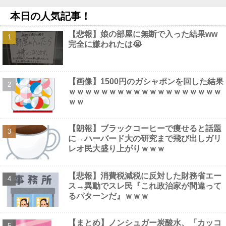
【動画】 巨乳女子さん、コメダ珈琲で発情してしまった結果ｗｗ
本日の人気記事！
ｗｗｗｗ
NEW!
元ジャンポケ斉藤被告、ガチでぶっ壊れてしまう他
NEW!
【悲報】娘の部屋に無断で入った結果ww
【画像】 影山優佳さん(25)、下着姿であたシコが止まらない
完全に嫌われたは😭
NEW!
さんま「どこでもドア？あれ不便やで」他
NEW!
【画像】 女優・水崎綾女、R-15指定映画で乳首解禁、しかもピ
ンと立ってる
NEW!
【画像】1500円のガシャポンを回した結果
ｗｗｗｗｗｗｗｗｗｗｗｗｗｗｗｗｗｗｗ
ｗｗ
【朗報】ブラックコーヒーで痩せると話題
Powered by livedoor 相互RSS
に→ハーバード大の研究まで飛び出しガリ
レオ民大盛り上がりｗｗｗ
【悲報】消費税減税に反対した財務省エー
ス→異動でスレ民『これ政治家が間違って
るパターンだ』ｗｗｗ
【まとめ】ノンシュガー炭酸水、「カッコ