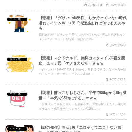
2026.08.07
2026.08.08
【悲報】「ダサい中年男性」しか持っていない時代
生活・雑談・恋愛
遅れアイテムｗ→+民「清潔感あれば何でもえぇや
ろ」
日刊SPAが「ダサい中年男性しか持っていない"実は時代遅れなア
イテム"ワースト5」を特集。選ばれたの...
2026.05.23
【悲報】マクドナルド、無料カスタマイズ4種を廃
生活・雑談・恋愛
止→エッヂ民「ケチ臭えなあ」ｗｗｗ
マクドナルドが2026年7月1日から、無料でできていたバーガー類
の「ソース・オニオン・ピクルス多め/...
2026.07.02
【朗報】ぽっこりおじさん、半年で86kgから9kg減
生活・雑談・恋愛
量→「本気で65kgにする」ｗｗｗ
「お腹ぽっこりおじさん」を名乗るエッヂ民が投下した1ヶ月間の
ダイエット成果報告がちょっとした話題に。...
2026.07.14
【謎の傑作】おんJ民「エロそうでエロくない言
生活・雑談・恋愛