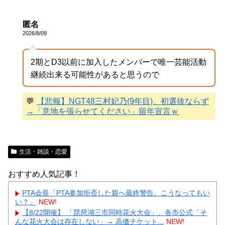
匿名
2026/8/09
2期とD3以前に加入したメンバーで唯一芸能活動
継続出来る可能性があると思うので
💬
【悲報】NGT48三村妃乃(9年目)、初選抜ならず
→「意地を張らせてください」留年宣言ｗ
生活・雑談・恋愛
おすすめ人気記事！
PTA会長「PTA参加拒否した親へ最終警告。こうなってもい
い？」
NEW!
【8/22開催】 「琵琶湖三市同時花火大会」、各市公式「そ
んな花火大会は存在しない」→ 高価チケット...
NEW!