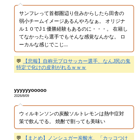
サンフレって首都圏辺り住みからしたら田舎の
弱小チームイメージあるんやろなぁ。 オリジナ
ル１０でJ１優勝経験もあるのに・・・。 在籍し
てなかったら選手でもそんな感覚なんかな。 ロ
ーカルな感じでこじ...
💬
【悲報】自称元プロサッカー選手、なんJ民の鬼
特定で化けの皮剥がれるｗｗｗ
yyyyyyooooo
2026/8/09
ウィルキンソンの炭酸ソルトレモンは熱中症対
策で飲んでる。 焼酎で割っても美味い
💬
【まとめ】ノンシュガー炭酸水、「カッコつけ