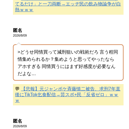
てるだけ」と一刀両断→エッヂ民の飲み物論争が白
熱ｗｗｗ
匿名
2026/8/09
>どうせ同情買って減刑狙いの戦術だろ 言う程同
情集められるか？集めようと思ってやったなら
アホすぎる 同情買うにはまず好感度が必要なん
だよな…
💬
【悲報】元ジャンポケ斉藤慎二被告、求刑7年直
後にTikTok乞食配信→芸スポ+民「反省ゼロ」ｗｗ
ｗ
匿名
2026/8/09