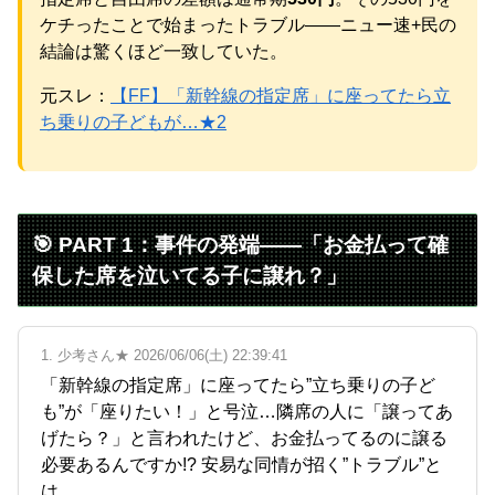
ケチったことで始まったトラブル——ニュー速+民の
結論は驚くほど一致していた。
Powered by livedoor 相互RSS
元スレ：
【FF】「新幹線の指定席」に座ってたら立
ち乗りの子どもが…★2
🎯 PART 1：事件の発端——「お金払って確
保した席を泣いてる子に譲れ？」
1. 少考さん★ 2026/06/06(土) 22:39:41
「新幹線の指定席」に座ってたら”立ち乗りの子ど
も”が「座りたい！」と号泣…隣席の人に「譲ってあ
げたら？」と言われたけど、お金払ってるのに譲る
必要あるんですか!? 安易な同情が招く”トラブル”と
は