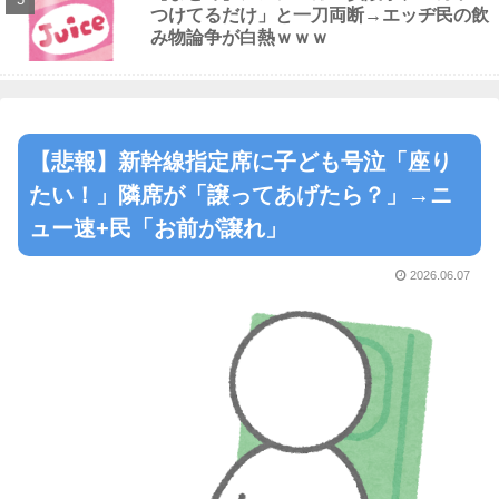
つけてるだけ」と一刀両断→エッヂ民の飲
み物論争が白熱ｗｗｗ
【悲報】新幹線指定席に子ども号泣「座り
たい！」隣席が「譲ってあげたら？」→ニ
ュー速+民「お前が譲れ」
2026.06.07