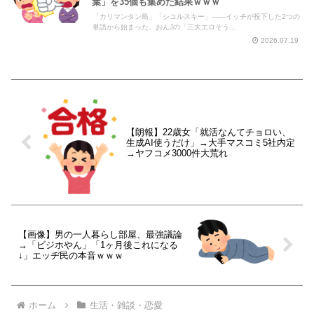
葉」を35個も集めた結果ｗｗｗ
「カリマンタン島」「シコルスキー」――イッチが投下した2つの
単語から始まった、おんJの「三大エロそう...
2026.07.19
【朗報】22歳女「就活なんてチョロい、
生成AI使うだけ」→大手マスコミ5社内定
→ヤフコメ3000件大荒れ
【画像】男の一人暮らし部屋、最強議論
→「ビジホやん」「1ヶ月後これになる
↓」エッヂ民の本音ｗｗｗ
ホーム
生活・雑談・恋愛