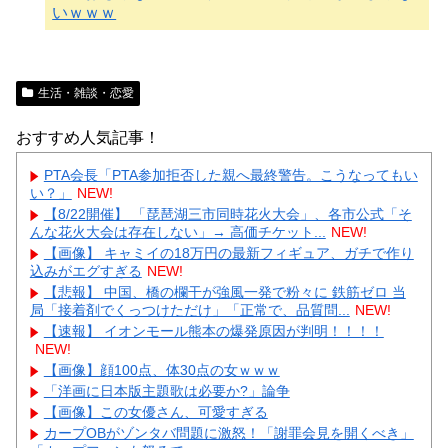
いｗｗｗ
生活・雑談・恋愛
おすすめ人気記事！
PTA会長「PTA参加拒否した親へ最終警告。こうなってもい
い？」
NEW!
【8/22開催】 「琵琶湖三市同時花火大会」、各市公式「そ
んな花火大会は存在しない」→ 高価チケット...
NEW!
【画像】 キャミイの18万円の最新フィギュア、ガチで作り
込みがエグすぎる
NEW!
【悲報】 中国、橋の欄干が強風一発で粉々に 鉄筋ゼロ 当
局「接着剤でくっつけただけ」「正常で、品質問...
NEW!
【速報】 イオンモール熊本の爆発原因が判明！！！！
NEW!
【画像】顔100点、体30点の女ｗｗｗ
「洋画に日本版主題歌は必要か?」論争
【画像】この女優さん、可愛すぎる
カープOBがゾンタバ問題に激怒！「謝罪会見を開くべき」