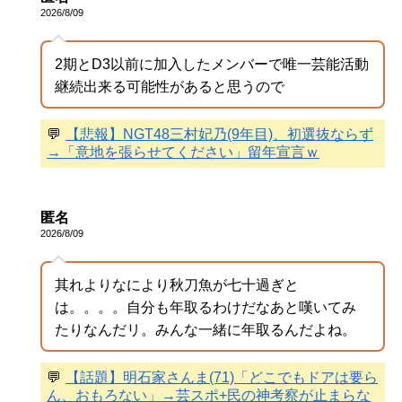
2026/8/09
2期とD3以前に加入したメンバーで唯一芸能活動
継続出来る可能性があると思うので
💬
【悲報】NGT48三村妃乃(9年目)、初選抜ならず
→「意地を張らせてください」留年宣言ｗ
匿名
2026/8/09
其れよりなにより秋刀魚が七十過ぎと
は。。。。自分も年取るわけだなあと嘆いてみ
たりなんだリ。みんな一緒に年取るんだよね。
💬
【話題】明石家さんま(71)「どこでもドアは要ら
ん、おもろない」→芸スポ+民の神考察が止まらな