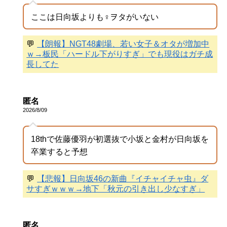
ここは日向坂よりも♀ヲタがいない
💬
【朗報】NGT48劇場、若い女子＆オタが増加中
ｗ→板民「ハードル下がりすぎ」でも現役はガチ成
長してた
匿名
2026/8/09
18thで佐藤優羽が初選抜で小坂と金村が日向坂を
卒業すると予想
💬
【悲報】日向坂46の新曲『イチャイチャ虫』ダ
サすぎｗｗｗ→地下「秋元の引き出し少なすぎ」
匿名