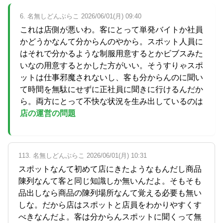
6. 名無しどんぶらこ 2026/06/01(月) 09:40
これは店側が悪いわ。客にとって単発バイトか社員
かどうかなんて分からんのやから。スポット人員に
はそれで分かるような制服用意するとかビブスみた
いなの用意するとかした方がいい。そうすりゃスポ
ットは仕事邪魔されないし、客も分からんのに聞い
て時間を無駄にせずに正社員に聞きに行けるんだか
ら。両方にとって不快な状況を生み出しているのは
店の運営の問題
113. 名無しどんぶらこ 2026/06/01(月) 10:31
スポットなんて初めて店にきたようなもんだし商品
陳列なんて客と同じ知識しか無いんだよ。そもそも
品出しなら商品の陳列場所なんて覚える必要も無い
しな。だから店はスポットと店員をわかりやすくす
べきなんだよ。客は分からんスポットに聞くって無