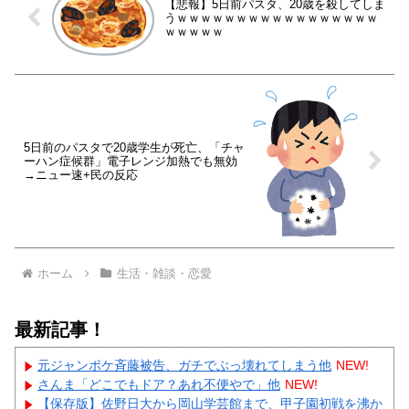
【悲報】5日前パスタ、20歳を殺してしま
うｗｗｗｗｗｗｗｗｗｗｗｗｗｗｗｗｗ
ｗｗｗｗｗ
5日前のパスタで20歳学生が死亡、「チャ
ーハン症候群」電子レンジ加熱でも無効
→ニュー速+民の反応
ホーム
生活・雑談・恋愛
最新記事！
元ジャンポケ斉藤被告、ガチでぶっ壊れてしまう他
NEW!
さんま「どこでもドア？あれ不便やで」他
NEW!
【保存版】佐野日大から岡山学芸館まで、甲子園初戦を沸か