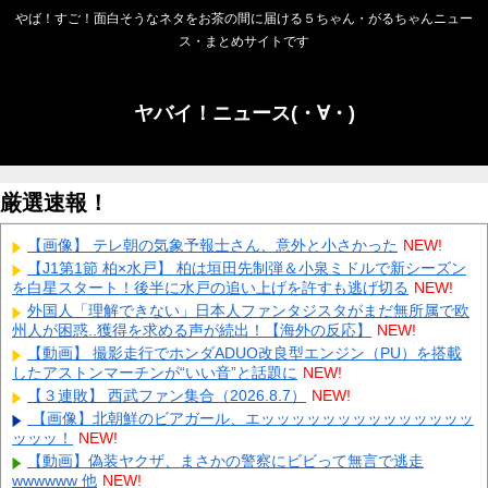
やば！すご！面白そうなネタをお茶の間に届ける５ちゃん・がるちゃんニュー
ス・まとめサイトです
ヤバイ！ニュース(・∀・)
厳選速報！
【画像】 テレ朝の気象予報士さん、意外と小さかった
NEW!
【J1第1節 柏×水戸】 柏は垣田先制弾＆小泉ミドルで新シーズン
を白星スタート！後半に水戸の追い上げを許すも逃げ切る
NEW!
外国人「理解できない」日本人ファンタジスタがまだ無所属で欧
州人が困惑..獲得を求める声が続出！【海外の反応】
NEW!
【動画】 撮影走行でホンダADUO改良型エンジン（PU）を搭載
したアストンマーチンが“いい音”と話題に
NEW!
【３連敗】 西武ファン集合（2026.8.7）
NEW!
【画像】北朝鮮のビアガール、エッッッッッッッッッッッッッッ
ッッッ！
NEW!
【動画】偽装ヤクザ、まさかの警察にビビって無言で逃走
wwwwww 他
NEW!