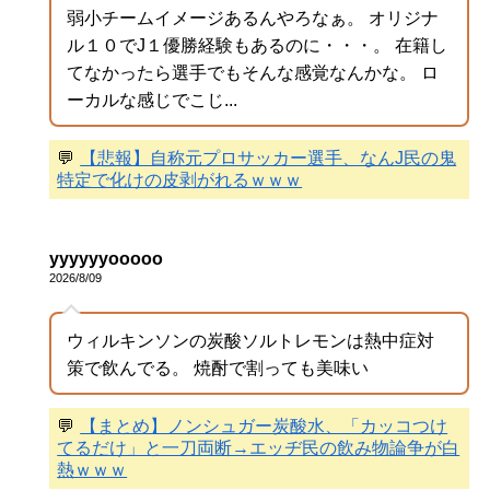
弱小チームイメージあるんやろなぁ。 オリジナ
ル１０でJ１優勝経験もあるのに・・・。 在籍し
てなかったら選手でもそんな感覚なんかな。 ロ
ーカルな感じでこじ...
💬
【悲報】自称元プロサッカー選手、なんJ民の鬼
特定で化けの皮剥がれるｗｗｗ
yyyyyyooooo
2026/8/09
ウィルキンソンの炭酸ソルトレモンは熱中症対
策で飲んでる。 焼酎で割っても美味い
💬
【まとめ】ノンシュガー炭酸水、「カッコつけ
てるだけ」と一刀両断→エッヂ民の飲み物論争が白
熱ｗｗｗ