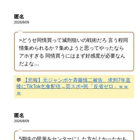
匿名
2026/8/09
>どうせ同情買って減刑狙いの戦術だろ 言う程同
情集められるか？集めようと思ってやったなら
アホすぎる 同情買うにはまず好感度が必要なん
だよな…
💬
【悲報】元ジャンポケ斉藤慎二被告、求刑7年直
後にTikTok乞食配信→芸スポ+民「反省ゼロ」ｗｗ
ｗ
匿名
2026/8/09
5期生の甲斐をセンターにした方がよかったかも