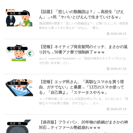
【話題】「悲しいの類義語は？」→高校生「ぴえ
生活・雑談・恋愛
ん」→+民「ヤバいとぴえんで生きていけるｗ」
国語講師が授業で「悲しいの類義語は？」と聞いたところ、現役高
Powered by livedoor 相互RSS
校生から返ってきた答えが「ぴえん」「萎え...
2026.06.22
【悲報】ネイティブ発音疑問のイッチ、まさかの返
生活・雑談・恋愛
り討ち→50番アク禁で強制終了ｗｗｗ
おんJ（open2ch livejupiter）に「英語の発音がネイティブだとな
ぜか笑い出す奴」とい...
2026.07.20
【悲報】エッヂ民さん、「高額なスマホを買う理
生活・雑談・恋愛
由、ガチでない」と暴露→「13万のスマホ使って
る」「自己満よ」「ステータスやろｗ」
エッヂ掲示板に立ったスレが話題を呼んでいる。スレ主いわく「高
額なスマホを買う理由、ガチでない」。カメ...
2026.05.15
【保存版】フライパン、20年物の鉄鍋がまさかの神
生活・雑談・恋愛
対応→ティファール勢総崩れｗｗｗ