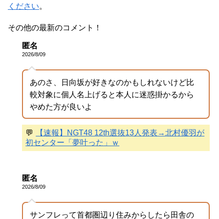
ください
。
その他の最新のコメント！
匿名
2026/8/09
あのさ、日向坂が好きなのかもしれないけど比
較対象に個人名上げると本人に迷惑掛かるから
やめた方が良いよ
💬
【速報】NGT48 12th選抜13人発表→北村優羽が
初センター「夢叶った」ｗ
匿名
2026/8/09
サンフレって首都圏辺り住みからしたら田舎の