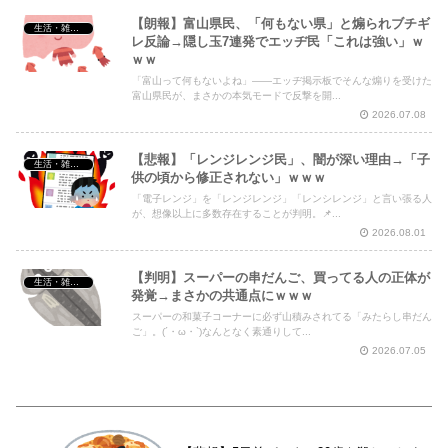
【朗報】富山県民、「何もない県」と煽られブチギ
生活・雑談・恋愛
レ反論→隠し玉7連発でエッヂ民「これは強い」ｗ
ｗｗ
「富山って何もないよね」――エッヂ掲示板でそんな煽りを受けた
富山県民が、まさかの本気モードで反撃を開...
2026.07.08
【悲報】「レンジレンジ民」、闇が深い理由→「子
生活・雑談・恋愛
供の頃から修正されない」ｗｗｗ
「電子レンジ」を「レンジレンジ」「レンシレンジ」と言い張る人
が、想像以上に多数存在することが判明。📌...
2026.08.01
【判明】スーパーの串だんご、買ってる人の正体が
生活・雑談・恋愛
発覚→まさかの共通点にｗｗｗ
スーパーの和菓子コーナーに必ず山積みされてる「みたらし串だん
ご」。(´・ω・`)なんとなく素通りして...
2026.07.05