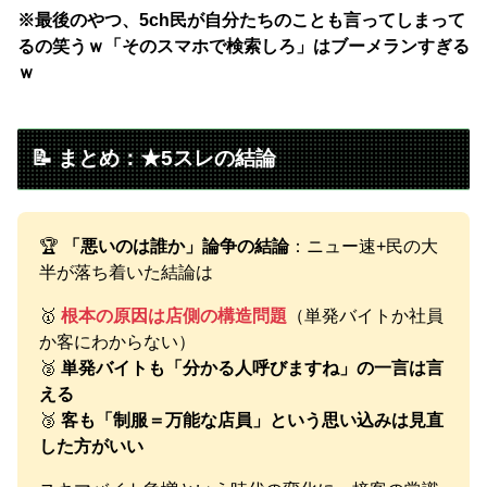
※最後のやつ、5ch民が自分たちのことも言ってしまって
るの笑うｗ「そのスマホで検索しろ」はブーメランすぎる
ｗ
📝 まとめ：★5スレの結論
🏆
「悪いのは誰か」論争の結論
：ニュー速+民の大
半が落ち着いた結論は
🥇
根本の原因は店側の構造問題
（単発バイトか社員
か客にわからない）
🥈
単発バイトも「分かる人呼びますね」の一言は言
える
🥉
客も「制服＝万能な店員」という思い込みは見直
した方がいい