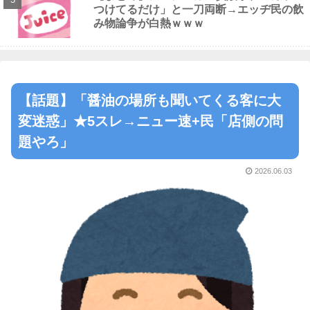
つけてるだけ」と一刀両断→エッヂ民の飲
み物論争が白熱ｗｗｗ
【話題】「醤油の場所も聞いてくる客に大
変迷惑」★5スレ→ニュー速+民「店側の問
題やろ」
2026.06.03