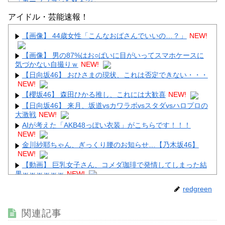
「カープファンも怒るで」
【画像】顔100点、体30点の女ｗｗｗ
アイドル・芸能速報！
【画像】 44歳女性「こんなおばさんでいいの…？」
NEW!
【画像】 男の87%はお○ぱいに目がいってスマホケースに
気づかない自撮りｗ
NEW!
Powered by livedoor 相互RSS
【日向坂46】 おひさまの現状、これは否定できない・・・
NEW!
【櫻坂46】 森田ひかる推し、これには大歓喜
NEW!
【日向坂46】 来月、坂道vsカワラボvsスタダvsハロプロの
大激戦
NEW!
AIが考えた「AKB48っぽい衣装」がこちらです！！！
NEW!
金川紗耶ちゃん、ぎっくり腰のお知らせ…【乃木坂46】
NEW!
【動画】 巨乳女子さん、コメダ珈琲で発情してしまった結
果ｗｗｗｗｗｗ
NEW!
【画像】 影山優佳さん(25)、下着姿であたシコが止まらな
redgreen
い
NEW!
【画像】 女優・水崎綾女、R-15指定映画で乳首解禁、しか
関連記事
もピンと立ってる
NEW!