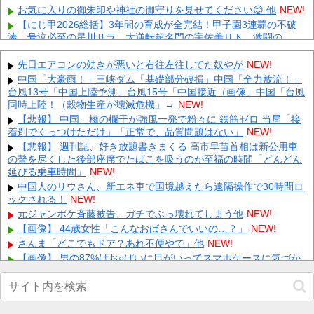
お気に入りの御朱印や神社の御守りを見せてください😊 他
NEW!
【にじ甲2026総括】3年間の育成が全完結！甲子園3連覇の不破
湊、号泣必至の星川サラ、大逆転超名門の宇佐美リト…激闘の
ド...
NEW!
【朗報】メディア「PS6はPS5の2倍超の性能に」 他
先日エアコンの効きが悪いと右往左往してた奴やが
NEW!
NEW!
【悲報】税務署が脱税ｗｗｗｗｗｗｗｗｗ 他
中国「大豪雨！」三峡ダム「基礎部分破損」中国「全力放流！」
NEW!
台風13号「中国上陸予測」台風15号「中国接近（画像」中国「台風
【画像】 例の美人すぎるおにぎり屋さん、裏でおっさんが握って
同時上陸！（穀物生産が壊滅危機」→
NEW!
いたｗｗｗｗｗｗｗｗｗｗｗｗｗｗｗｗｗ
NEW!
【悲報】 中国、橋の欄干が強風一発で粉々に 鉄筋ゼロ 当局「接
元いいとも青年隊、中居正広の”素顔”を暴露
NEW!
着剤でくっつけただけ」「正常で、品質問題はない」
NEW!
中国、三峡ダムが全開放流。長江流域で深刻な洪水被害
NEW!
【悲報】 週刊誌、好き放題書きまくる 高市早苗首相は新公用車
【動画】 町の中華料理屋さん、娘の採用で人気店になってしまう
の贅を尽くした後部座席でたばこを吸うのが至福の時間「どんどん
NEW!
延びる乗車時間」
NEW!
Powered by livedoor 相互RSS
中国人のリウさん、新エネ車で国境越えたら遠隔操作で30時間ロ
ックされる！
NEW!
元ジャンポケ斉藤被告、ガチでぶっ壊れてしまう他
NEW!
【画像】 44歳女性「こんなおばさんでいいの…？」
NEW!
さんま「どこでもドア？あれ不便やで」他
NEW!
【画像】 男の87%はお○ぱいに目がいってスマホケースに気づか
ない自撮りｗ
NEW!
【激安速報】ダイヤモンドの功罪、リアル、ひゃくえむ。などが
Kindle実質半額になるセール、本日8/9終了！ついに完結、新テニス
の王子様などのスポーツ漫画が対象！他
NEW!