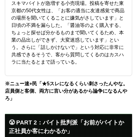
スキマバイトが急増する小売現場。投稿を寄せた東
京都の50代女性は、「お客の適当に友達感覚で商品
の場所を聞いてくることに嫌気がさしています」と
日頃の不満を漏らした。「醤油等のよく購入する、
ちょっと探せば分かるものまで聞いてくるため、本
業の品出しができず、大変迷惑しています」とい
う。さらに「話しかけないで」という対応に非常に
共感できるそうで、客から質問してくるのはカスハ
ラに当たるとまで語っている。
※ニュー速+民「★5スレになるくらい刺さったんやな。
店員側と客側、両方に言い分があるから論争になるんや
ろ」
😤 PART 2：バイト批判派「お前がバイトか
正社員か客にわかるか」