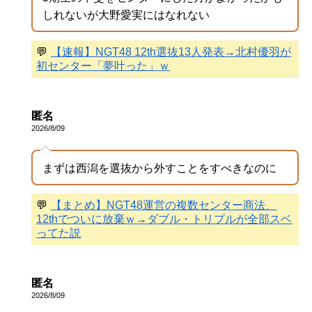
しれないが大野愛実にはなれない
💬
【速報】NGT48 12th選抜13人発表→北村優羽が
初センター「夢叶った」ｗ
匿名
2026/8/09
まずは西潟を選抜から外すことをすべきなのに
💬
【まとめ】NGT48運営の複数センター商法、
12thでついに放棄ｗ→ダブル・トリプルが全部スベ
ってた説
匿名
2026/8/09