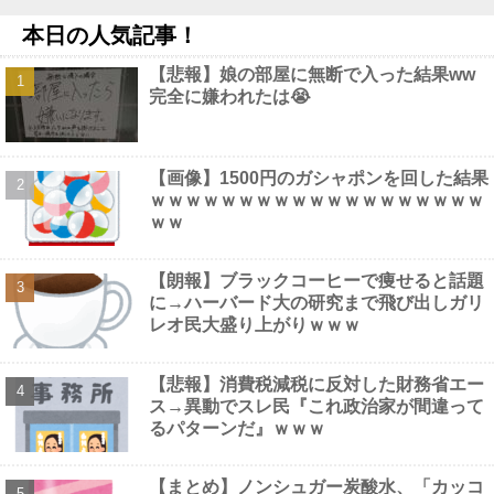
【動画】 巨乳女子さん、コメダ珈琲で発情してしまった結果ｗｗ
本日の人気記事！
ｗｗｗｗ
NEW!
【速報】赤旗配達中の共産党市議７８歳のじいさん、左に寄りす
【悲報】娘の部屋に無断で入った結果ww
ぎたか車で民家当て逃げ他
NEW!
完全に嫌われたは😭
「アニソン盆祭りで日本の品格が落ちた」と酷評した元女優、
「あんたが品格を語るのかよ！」と総ツッコミを食らってしま
い……他
NEW!
【画像】 影山優佳さん(25)、下着姿であたシコが止まらない
【画像】1500円のガシャポンを回した結果
NEW!
ｗｗｗｗｗｗｗｗｗｗｗｗｗｗｗｗｗｗｗ
【画像】 女優・水崎綾女、R-15指定映画で乳首解禁、しかもピ
ｗｗ
ンと立ってる
NEW!
【朗報】ブラックコーヒーで痩せると話題
に→ハーバード大の研究まで飛び出しガリ
レオ民大盛り上がりｗｗｗ
Powered by livedoor 相互RSS
【悲報】消費税減税に反対した財務省エー
ス→異動でスレ民『これ政治家が間違って
るパターンだ』ｗｗｗ
【まとめ】ノンシュガー炭酸水、「カッコ