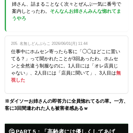
姉さん、詰まることなく次々とぜんぶ一気に番号で
案内しとったわ。
そんなんお姉さんみんな惚れてま
うやろ
205. 名無しどんぶらこ 2026/06/01(月) 11:44
仕事中にホムセン寄ったら客に「◯◯はどこに置い
てる？」って聞かれたことが3回あったわ。ホムセ
ンと全然違う制服なのに。1人目には「オレ店員じ
ゃない」、2人目には「店員に聞いて」、3人目は
無
視した
※ダイソーお姉さんの即答力に全員惚れてるの草。一方、
客に3回間違われた人も被害者感あるｗ
🤔 PART 5：「高齢者には優しくしてあげ