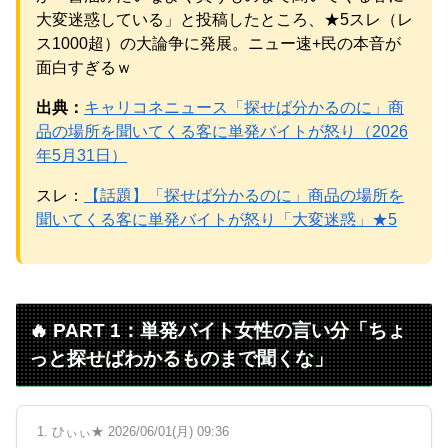
【物議】ひろゆき氏に嫁ブチギレ離婚宣言→まさかの結末
大変迷惑している」と投稿したところ、★5スレ（レ
にガル民騒然ｗｗｗ
ス1000超）の大論争に発展。ニュー速+民の本音が
元AKB社長、22億円申告漏れ 乃木坂46運営会社の株式を
パチンコ京楽産業に譲渡【ノース・リバー】【窪田康志】
面白すぎるｗ
元AKB社長、22億円申告漏れ 乃木坂46運営会社の株式を
パチンコ京楽産業に譲渡【ノース・リバー】【窪田康志】
出典：
キャリコネニュース「探せば分かるのに」商
品の場所を聞いてくる客に単発バイトが怒り（2026
年5月31日）
スレ：
【話題】「探せば分かるのに」商品の場所を
Powered by livedoor 相互RSS
聞いてくる客に単発バイトが怒り「大変迷惑」★5
🔥 PART 1：単発バイト女性の言い分「ちょ
っと探せばわかるものまで聞くな」
1. ひぃぃ★ 2026/06/01(月) 09:36