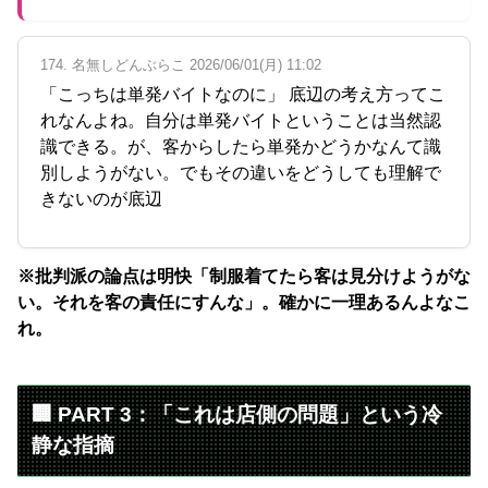
174. 名無しどんぶらこ 2026/06/01(月) 11:02
「こっちは単発バイトなのに」 底辺の考え方ってこ
れなんよね。自分は単発バイトということは当然認
識できる。が、客からしたら単発かどうかなんて識
別しようがない。でもその違いをどうしても理解で
きないのが底辺
※批判派の論点は明快「制服着てたら客は見分けようがな
い。それを客の責任にすんな」。確かに一理あるんよなこ
れ。
🏢 PART 3：「これは店側の問題」という冷
静な指摘