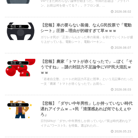
VIPでまた終わらない論争が始まった。今回のお題は「フライパ
ン、お前は何を使ってる？」。テフロン派、...
2026.08.02
【悲報】車の要らない装備、なんG民投票で「電動
生活・雑談・恋愛
シート」圧勝→理由が的確すぎて草ｗｗｗ
ガリレオ民が「正直いらんかった車の装備」を挙げていくスレが盛
り上がっている。電動シート、電動パーキン...
2026.08.07
【悲報】農家「トマトが赤くなったで」→ぼく「そ
生活・雑談・恋愛
うですね」→謎の対話力不足論争にVIP民大混乱ｗ
ｗｗ
「若者自立塾、ニートの対話力不足に照準」という元記事のたった
一文「農家『トマトが赤くなったで』お前ら...
2026.08.03
【悲報】「ダサい中年男性」しか持っていない時代
生活・雑談・恋愛
遅れアイテムｗ→+民「清潔感あれば何でもえぇや
ろ」
日刊SPAが「ダサい中年男性しか持っていない"実は時代遅れなア
イテム"ワースト5」を特集。選ばれたの...
2026.05.23