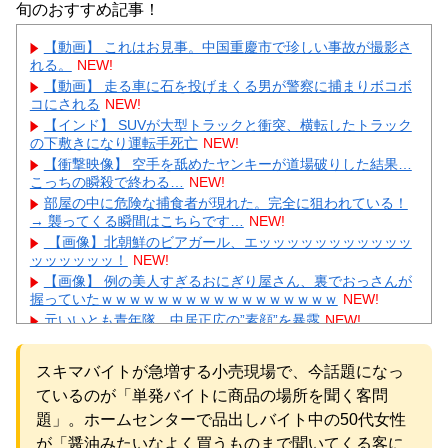
旬のおすすめ記事！
【動画】 これはお見事。中国重慶市で珍しい事故が撮影さ
れる。
NEW!
【動画】 走る車に石を投げまくる男が警察に捕まりボコボ
コにされる
NEW!
【インド】 SUVが大型トラックと衝突、横転したトラック
の下敷きになり運転手死亡
NEW!
【衝撃映像】 空手を舐めたヤンキーが道場破りした結果…
こっちの瞬殺で終わる…
NEW!
部屋の中に危険な捕食者が現れた。完全に狙われている！
→ 襲ってくる瞬間はこちらです…
NEW!
【画像】北朝鮮のビアガール、エッッッッッッッッッッッ
ッッッッッッ！
NEW!
【画像】 例の美人すぎるおにぎり屋さん、裏でおっさんが
握っていたｗｗｗｗｗｗｗｗｗｗｗｗｗｗｗｗｗ
NEW!
元いいとも青年隊、中居正広の”素顔”を暴露
NEW!
中国、三峡ダムが全開放流。長江流域で深刻な洪水被害
NEW!
スキマバイトが急増する小売現場で、今話題になっ
【動画】 町の中華料理屋さん、娘の採用で人気店になって
ているのが「単発バイトに商品の場所を聞く客問
しまう
NEW!
【物議】”子供1人2000万円”にガル民本音爆発→子なし・子
題」。ホームセンターで品出しバイト中の50代女性
持ち大激論にｗｗｗ
NEW!
が「醤油みたいなよく買うものまで聞いてくる客に