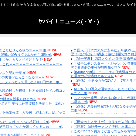
やば！すご！面白そうなネタをお茶の間に届ける
ヤバイ！ニュ
電gif特集！見てるだけでビリビリくるやつｗｗｗｗ 他
NEW!
 い ちゃん枠審判員、大誤審の試合後涙ぐみながら謝罪 他
NEW!
ブ】メイドインアビスまじか、カリオペすげえな 他
NEW!
☆遊☆白書（全19巻）←これｗｗｗｗｗｗｗｗｗｗｗｗｗｗｗｗ
橋宏斗、クリスタルパレスと契約合意 他
NEW!
2kgの野菜と500gくらいの肉食べたらこうなるｗｗｗ
NEW!
たぶん1日4回は握ってた」ラスベガスで買った3,000円のキーホル
ら
NEW!
が金の卵を産む鶏を自ら絞め殺した模様、社運を賭けたドル箱コン
入りになってしまい……
NEW!
ロシアさん、ついに国民の財産を没収しはじめる
NEW!