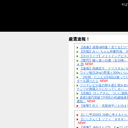
厳選速報！
【画像】感
【悲報】み
【ホロライ
【驚愕】幽
ｗ 他
NEW!
【速報】高
ワイジ毎日
「2年間、
ダーを調べた
フジテレビ
テンツが御蔵
【悲報】 