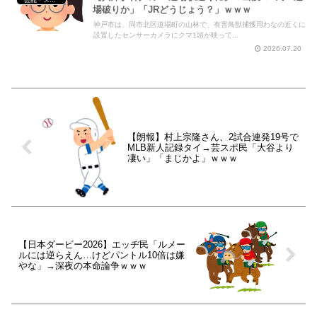
場破りか」「JRどうじょう？」ｗｗｗ
神戸市は、同市北区道場町の山林で、有害鳥獣捕獲用わなの近くに
設置したセンサーカメラにクマ1頭が映って...
2026.07.20
【朗報】村上宗隆さん、2試合連発19号で
MLB新人記録タイ→芸スポ民「大谷より
凄い」「まじかよ」ｗｗｗ
【日本ダービー2026】エッヂ民「ルメー
ルには逆らえん…けどパントル10倍は嫌
やな」→深夜の本命論争ｗｗｗ