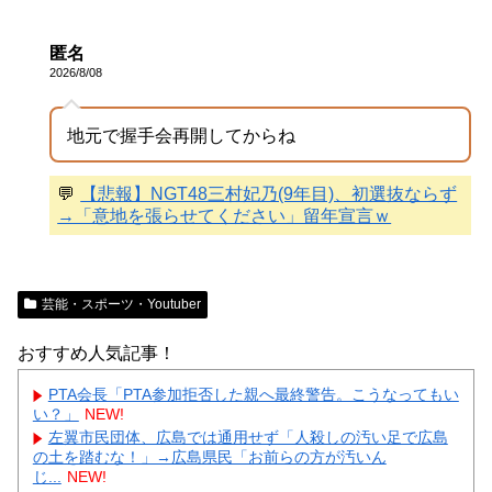
匿名
2026/8/08
地元で握手会再開してからね
💬
【悲報】NGT48三村妃乃(9年目)、初選抜ならず
→「意地を張らせてください」留年宣言ｗ
芸能・スポーツ・Youtuber
おすすめ人気記事！
PTA会長「PTA参加拒否した親へ最終警告。こうなってもい
い？」
NEW!
左翼市民団体、広島では通用せず「人殺しの汚い足で広島
の土を踏むな！」→広島県民「お前らの方が汚いん
じ...
NEW!