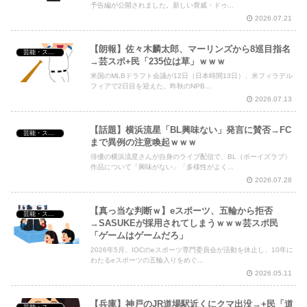
予告編が公開されました。新しい脅威・ドゥ...
2026.07.21
【朗報】佐々木麟太郎、マーリンズから8巡目指名
芸能・スポーツ・Youtuber
→芸スポ+民「235位は草」ｗｗｗ
米国のMLBドラフト会議が12日（日本時間13日）、米フィラデル
フィアで2日目を迎えた。昨秋のNPB...
2026.07.13
【話題】横浜流星「BL興味ない」発言に賛否→FC
芸能・スポーツ・Youtuber
まで異例の注意喚起ｗｗｗ
俳優の横浜流星さんが自身のライブ配信で、BL（ボーイズラブ）
作品について「興味がない」「多様性がよく...
2026.07.28
【真っ当な判断ｗ】eスポーツ、五輪から拒否
芸能・スポーツ・Youtuber
→SASUKEが採用されてしまうｗｗｗ芸スポ民
「ゲームはゲームだろ」
2026年5月、IOCのeスポーツ専門委員会が活動を休止し、10年に
わたるeスポーツの五輪入りをめぐ...
2026.05.11
【兵庫】神戸のJR道場駅近くにクマ出没→+民「道
芸能・スポーツ・Youtuber