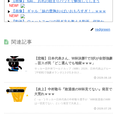
【画像】 tuki.、お乳の始まりハワイで解禁してしまう
NEW!
【画像】 ギャル「妹の豊胸お○ぱいおもろすぎ！」ｗｗｗ
NEW!
【動画】 ウェットスーツの脱ぎ方を教える動画、何故か
900万回以上再生されてしまう！
NEW!
redgreen
【画像】 裏垢JD「新しい下着可愛いからみて！」ｗｗｗ
NEW!
関連記事
【動画】 姫路のイベントで胸チラ
NEW!
【悲報】日本代表さん、W杯決勝Tで3択が全部強豪
芸能・スポーツ・Youtuber
→芸スポ民「どこ選んでも地獄ｗｗｗ」
サッカー北中米ワールドカップ（W杯）2026、日本代表はグルー
Powered by livedoor 相互RSS
プF初戦で強豪オランダと2-2引き分け...
2026.06.18
【炎上】中村敬斗『敗退後のW杯見てない』発言で
芸能・スポーツ・Youtuber
大荒れｗｗｗ
(´・ω・`) サッカー日本代表の中村敬斗選手が「W杯敗退後のW杯
は一切見てない」という発言で大炎上...
2026.07.26