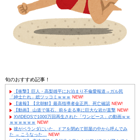
旬のおすすめ記事！
【衝撃】巨人・高梨雄平にお泊まり不倫愛報道→ガル民
「紳士たれ」総ツッコミｗｗｗ
NEW!
【速報】【北朝鮮】最高指導者金正恩、死亡確認
NEW!
【動画】 山道で落石。前を走る車に巨大な岩が直撃
NEW!
XVIDEOSで1000万回再生された「ワンピース」の動画ｗｗ
ｗｗｗｗｗｗ
NEW!
彼がベランダにいた。ドアを閉めて部屋の中から呼んでみ
た → こうなった…
NEW!