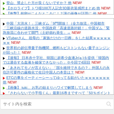
登山、禁止した方が良くないですか？ 他
NEW!
【ホロライブ】トワ様100万人記念3D新衣装感想まとめ 他
NEW!
【衝撃】銀卵がこんなところに！？謎の画像が話題に 他
NEW!
【悲報】バスローブ着てタバコ吸いながら記者会見する奴ｗｗｗ
ｗｗｗｗｗｗｗｗｗｗｗ 他
中国「大洪水！」三峡ダム「9門開放！（全力放流」中国都市
NEW!
「三峡沿線の道路水没」中国政府「高速道路封鎖！」中国ダム「緊
資産1億円突破でFIREの45歳独身男性が半年後に仕事復帰を決意
急放流に合わせて開門（土砂崩れ発生」→
NEW!
した「1通の通知」
NEW!
VTuberさん、祖母の「家族だけの一日葬」をした結果ｗｗｗｗｗ
【画像】 まんさん、ブチ切れ「電車内でこういうポジのおじ、ガ
ｗｗ
NEW!
チでイラネ」→
NEW!
世界初の超伝導量子熱機関…燃料もピストンもない量子エンジン
【悲報】坂口杏里、逃走ｗｗｗｗｗｗｗｗｗｗｗ
NEW!
が回った！
NEW!
左翼市民団体、広島では通用せず「人殺しの汚い足で広島の土を
【速報】 日本赤十字社、韓国に超希少血液Jr(a-)を提供「韓国内
踏むな！」→広島県民「お前らの方が汚いんじゃ！」「ワシらが広
では適合する血液を確保できなかった」※今回で4回目
NEW!
島...
NEW!
「あきれてモノが言えない」「国を維持できるの？」外国人の永
会社「君、転勤ね」→ 男性社員「それなら妻のほうが稼ぎいいん
住許可要件の厳格化で在日中国人の本音は？
NEW!
で辞めます」⇒ 結果・・・
NEW!
ETCの事をイーティーシーってゆってる奴がいたｗｗｗｗｗｗｗ
Powered by livedoor 相互RSS
他
NEW!
【画像】 tuki.、お乳の始まりハワイで解禁してしまう
NEW!
『さわらないで小手指くん』最新16巻まですべて「50％ポイント
還元」セール！5,280円分返ってくる！マッサージで女の子が理性
崩壊！アニメ化された過激なお色気ラブコメ他
NEW!
【画像】 ギャル「妹の豊胸お○ぱいおもろすぎ！」ｗｗｗ
NEW!
フジテレビが金の卵を産む鶏を自ら絞め殺した模様、社運を賭け