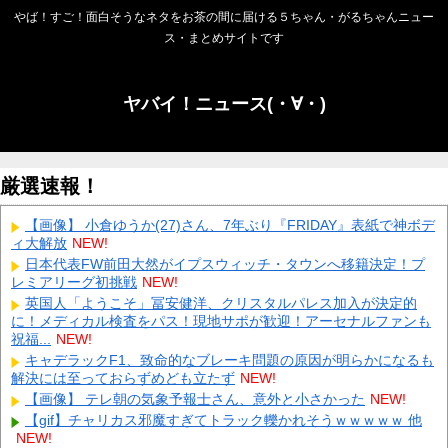
やば！すご！面白そうなネタをお茶の間に届ける５ちゃん・がるちゃんニュー
ス・まとめサイトです
ヤバイ！ニュース(・∀・)
厳選速報！
【画像】 小倉ゆうか(27)さん、7年ぶり『FRIDAY』表紙で神ボデ
ィ大解放
NEW!
日本代表FW前田大然がイプスウィッチ・タウンへ移籍決定！プ
レミアリーグ初挑戦
NEW!
英国人「ようこそ」冨安健洋、クリスタルパレス加入が決定的
に！メディカル検査をパス！現地サポが歓迎！アーセナルファンも
祝福...
NEW!
キャデラックF1、致命的なブレーキ問題の原因が明らかになるも
解決には至っておらずめども立たず
NEW!
【画像】 テレ朝の気象予報士さん、意外と小さかった
NEW!
【gif】チャリカス邪魔すぎてトラック轢かれそうｗｗｗｗｗ 他
NEW!