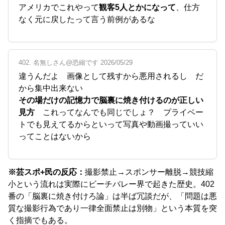
アメリカでこれやって
観客5人とかになって
、仕方
なく元に戻したって言う前例があるな
402. 名無しさん@恐縮です 2026/05/29
違うんだよ 画像として残すから悪用されるし だ
から集中出来ない
その場だけの記憶力で脳裏に焼き付けるのが正しい
見方
これってなんでも同じでしょ？ プライベー
トでも見えてるからといって写真や動画撮っていい
ってことはないから
※芸スポ+民の反応：
撮影禁止→スポンサー離脱→競技縮
小という流れは実際にビーチバレー界で起きた歴史。402
番の「脳裏に焼き付けろ論」は半ば冗談だが、「問題は悪
質な撮影行為であり一律全面禁止は別物」という本質を突
く指摘でもある。