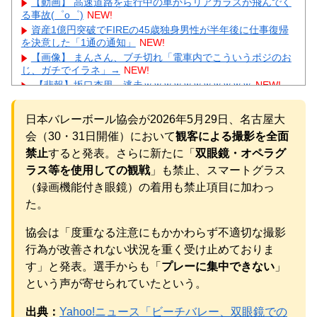
【動画】 高速道路を走行中の車からリアガラスが飛んでく
る事故(゜o゜)
NEW!
資産1億円突破でFIREの45歳独身男性が半年後に仕事復帰
を決意した「1通の通知」
NEW!
【画像】 まんさん、ブチ切れ「電車内でこういうポジのお
じ、ガチでイラネ」→
NEW!
【悲報】坂口杏里、逃走ｗｗｗｗｗｗｗｗｗｗｗ
NEW!
左翼市民団体、広島では通用せず「人殺しの汚い足で広島
の土を踏むな！」→広島県民「お前らの方が汚いんじゃ！」
日本バレーボール協会が2026年5月29日、名古屋大
「ワシらが広島県民じゃ」
NEW!
会（30・31日開催）において
観客による撮影を全面
会社「君、転勤ね」→ 男性社員「それなら妻のほうが稼ぎ
いいんで辞めます」⇒ 結果・・・
NEW!
禁止
すると発表。さらに新たに「
双眼鏡・オペラグ
【物議】55歳大久保佳代子の性欲告白にガル民総ツッコミ
ラス等を使用しての観戦
」も禁止、スマートグラス
→更年期本音大合唱にｗｗｗ
NEW!
（録画機能付き眼鏡）の着用も禁止項目に加わっ
元AKB社長、22億円申告漏れ 乃木坂46運営会社の株式を
た。
パチンコ京楽産業に譲渡【ノース・リバー】【窪田康志】
元AKB社長、22億円申告漏れ 乃木坂46運営会社の株式を
協会は「度重なる注意にもかかわらず不適切な撮影
パチンコ京楽産業に譲渡【ノース・リバー】【窪田康志】
行為が改善されない状況を重く受け止めておりま
す」と発表。選手からも「
プレーに集中できない
」
という声が寄せられていたという。
出典：
Yahoo!ニュース「ビーチバレー、双眼鏡での
Powered by livedoor 相互RSS