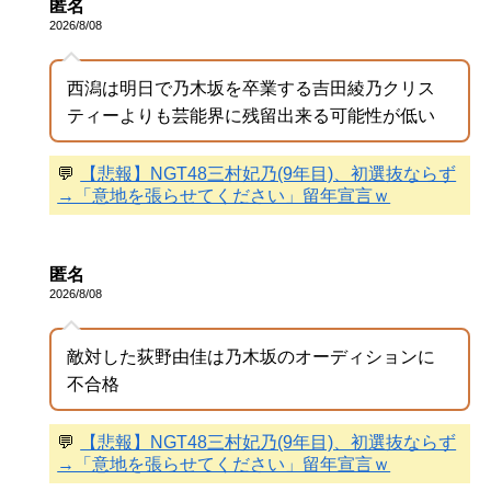
匿名
2026/8/08
西潟は明日で乃木坂を卒業する吉田綾乃クリス
ティーよりも芸能界に残留出来る可能性が低い
💬
【悲報】NGT48三村妃乃(9年目)、初選抜ならず
→「意地を張らせてください」留年宣言ｗ
匿名
2026/8/08
敵対した荻野由佳は乃木坂のオーディションに
不合格
💬
【悲報】NGT48三村妃乃(9年目)、初選抜ならず
→「意地を張らせてください」留年宣言ｗ