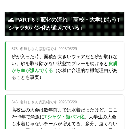
🌊 PART 6：変化の流れ「高校・大学はもうT
シャツ短パン化が進んでいる」
575. 名無しさん@恐縮です 2026/05/29
砂が入った時、面積が大きいウェアだと砂が取れな
い。砂を取り除かない状態でプレーを続けると
皮膚
から血が滲んでくる
（水着に合理的な機能理由があ
ることも事実）
346. 名無しさん@恐縮です 2026/05/29
高校生の大会は数年前までは水着だったけど、ここ
2〜3年で急激に
Tシャツ・短パン化
。大学生の大会
も水着じゃないチームが増えてる。多分、遠くない