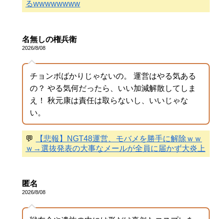
るwwwwwwww
名無しの権兵衛
2026/8/08
チョンボばかりじゃないの。 運営はやる気ある
の？ やる気何だったら、いい加減解散してしま
え！ 秋元康は責任は取らないし、いいじゃな
い。
💬
【悲報】NGT48運営、モバメを勝手に解除ｗｗ
ｗ→選抜発表の大事なメールが全員に届かず大炎上
匿名
2026/8/08