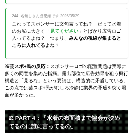
244. 名無しさん@恐縮です 2026/05/29
これってスポンサーに文句言ってね？ だって水着
のお尻に大きく「
見てください
」とばかり広告ロゴ
入ってるよね？ つまり、
みんなの視線が集まると
ころに入れてる
よね？
※芸スポ+民の反応：
スポンサーロゴの配置問題は実際に
多くの同意を集めた指摘。露出部位で広告効果を狙う興行
構造と「見るな」という要請は、構造的に矛盾している。
この点では芸スポ+民がむしろ冷静に業界の矛盾を突く場
面が多かった。
⚖️ PART 4：「水着の布面積まで協会が決め
てるのに誰に言ってるの」