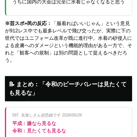
うちに国内の大会は完全に水着じゃなくなると思う
※芸スポ+民の反応：
「服着ればいいじゃん」という意見
が912レス中でも最多レベルで飛び交ったが、実際に下の
世代ではユニフォーム改革が既に進行中。水着の砂侵入に
よる皮膚へのダメージという機能的理由がある一方で、そ
れと「観客への規制」は別の問題として捉えるべきだろ
う。
📝 まとめ：「令和のビーチバレーは見たくて
も見るな」
587. 名無しさん@恐縮です 2026/05/29
平成：嫌なら見るな
令和：見たくても見るな