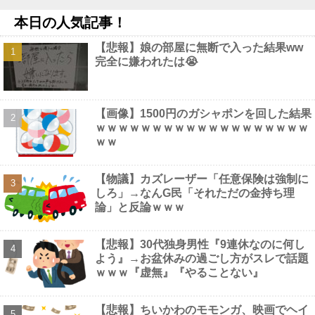
たドル箱コンテンツが御蔵入りになってしまい……他
NEW!
本日の人気記事！
【動画】 ウェットスーツの脱ぎ方を教える動画、何故か900万回
以上再生されてしまう！
NEW!
【悲報】娘の部屋に無断で入った結果ww
【疑問】葬式←まぁわかる 四十九日←いらねぇだろ他
NEW!
完全に嫌われたは😭
【避難所】キッチンカー、から揚げや麺類提供 40代女性「最高、
パン中心の生活には飽き飽きしていて、野菜不足も感じていた」→
時事通信タイトル「パンに飽き飽き」他
NEW!
【画像】 裏垢JD「新しい下着可愛いからみて！」ｗｗｗ
NEW!
【画像】1500円のガシャポンを回した結果
【動画】 姫路のイベントで胸チラ
NEW!
ｗｗｗｗｗｗｗｗｗｗｗｗｗｗｗｗｗｗｗ
ｗｗ
【物議】カズレーザー「任意保険は強制に
しろ」→なんG民「それただの金持ち理
Powered by livedoor 相互RSS
論」と反論ｗｗｗ
【悲報】30代独身男性『9連休なのに何し
よう』→お盆休みの過ごし方がスレで話題
ｗｗｗ『虚無』『やることない』
【悲報】ちいかわのモモンガ、映画でヘイ