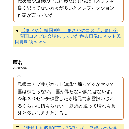
戦友会や遺族の中には形だけ真似たコスプレを
良く思ってない方々が多いとノンフィクション
作家が言っていた
💬
【まとめ】靖国神社、まさかのコスプレ禁止令
→愛国コスプレ会場化していた過去画像にネット民
阿鼻叫喚ｗｗｗ
匿名
2026/8/08
島根エアプ共がネット知識で煽ってるがマジで
雪は積もらない。 雪が降らない訳ではないよ。
今年３０センチ積雪したら地元で豪雪扱いされ
るくらいに積もらない。 新潟と違って晴れも意
外と多いしええところ...
💬
【悲報】年収800万・25歳ワイ、島根への左遷