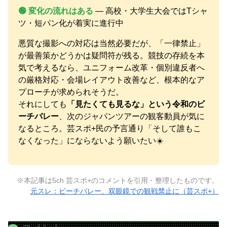
🟢 変化の流れはある
― 高校・大学生大会ではTシャ
ツ・短パン化が着実に進行中
悪質な撮影への対応は当然必要だが、「一律禁止」
が最善策かどうかは疑問符が残る。競技の存続を本
気で考えるなら、ユニフォーム改革・個別違反者へ
の厳格対応・会場レイアウト改善など、根本的なア
プローチが求められそうだ。
それにしても
「見たくても見るな」という令和のビ
ーチバレー
、次のジャパンツアーの観客動員が気に
なるところ。芸スポ+民の予言通り「そして誰もこ
なくなった」にならないよう願いたい☀️
※本記事は5ch 芸スポ+のコメントを引用・整理したものです。
元スレ：ビーチバレー、双眼鏡での観戦禁止に（芸スポ+）