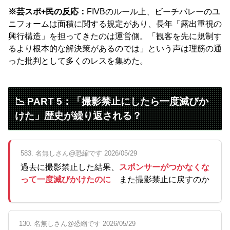
※芸スポ+民の反応：
FIVBのルール上、ビーチバレーのユ
ニフォームは面積に関する規定があり、長年「露出重視の
興行構造」を担ってきたのは運営側。「観客を先に規制す
るより根本的な解決策があるのでは」という声は理筋の通
った批判として多くのレスを集めた。
📉 PART 5：「撮影禁止にしたら一度滅びか
けた」歴史が繰り返される？
583. 名無しさん@恐縮です 2026/05/29
過去に撮影禁止した結果、
スポンサーがつかなくな
って一度滅びかけたのに
また撮影禁止に戻すのか
130. 名無しさん@恐縮です 2026/05/29