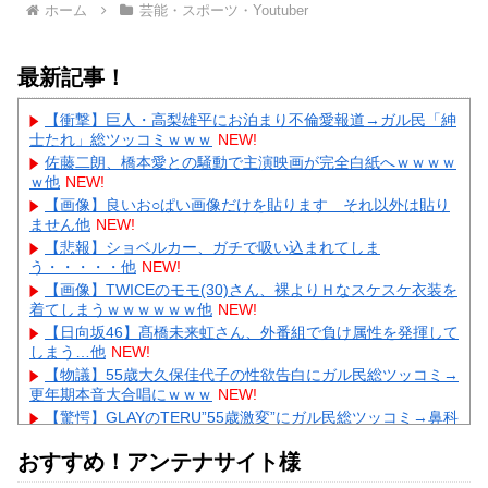
ホーム
芸能・スポーツ・Youtuber
最新記事！
【衝撃】巨人・高梨雄平にお泊まり不倫愛報道→ガル民「紳
士たれ」総ツッコミｗｗｗ
NEW!
佐藤二朗、橋本愛との騒動で主演映画が完全白紙へｗｗｗｗ
ｗ他
NEW!
【画像】良いお○ぱい画像だけを貼ります それ以外は貼り
ません他
NEW!
【悲報】ショベルカー、ガチで吸い込まれてしま
う・・・・・他
NEW!
【画像】TWICEのモモ(30)さん、裸よりＨなスケスケ衣装を
着てしまうｗｗｗｗｗｗ他
NEW!
【日向坂46】髙橋未来虹さん、外番組で負け属性を発揮して
しまう…他
NEW!
【物議】55歳大久保佳代子の性欲告白にガル民総ツッコミ→
更年期本音大合唱にｗｗｗ
NEW!
【驚愕】GLAYのTERU”55歳激変”にガル民総ツッコミ→鼻科
学論争に発展ｗｗｗ
NEW!
おすすめ！アンテナサイト様
【物議】辻希美、中2息子の荷造り全代行→ガル民「駄目男
製造」大激論ｗｗｗ
NEW!