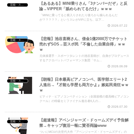
【あるある】MINI乗りさん「3ナンバーだぞ」と反
芸能・スポーツ・Youtuber
論→VIPPER「舐められてるだけ」ｗｗｗ
「MINIに乗ってると横入りされたり後ろから煽られるんだ
が？？？？？」というスレがVIPに立ち、以下...
2026.07.22
【悲報】池谷直樹さん、借金1億2000万でチケット
芸能・スポーツ・Youtuber
売れずSOS→芸スポ民「不倫した自業自得」ｗｗ
ｗ
元体操選手・スポーツタレントの池谷直樹が、自身がプロデュース
するアクロバットパフォーマンス集団「サム...
2026.06.09
【朗報】日本最高ピアノコンペ、医学部エリート2
芸能・スポーツ・Youtuber
人進出→『才能も学歴も両方かよ』嫉妬民発狂ｗｗ
ｗ
ピティナ・ピアノコンペティション（全国規模の最高峰ピアノコン
クール）の特級セミファイナル進出者6人の...
2026.07.30
【超速報】アベンジャーズ・ドゥームズデイ予告解
芸能・スポーツ・Youtuber
禁→キャップ復活一報に賛否両論www
ついにMCUの次世代大作『アベンジャーズ・ドゥームズデイ』の