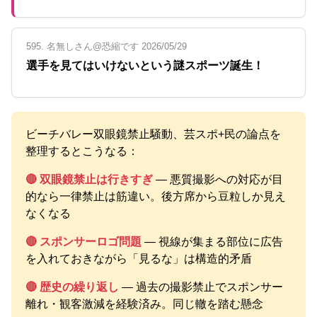
595. 名無しさん@恐縮です 2026/05/29
選手を見てはいけないという謎スポーツ誕生！
ビーチバレー双眼鏡禁止騒動、芸スポ+民の論点を
整理するとこうなる：
🔴 双眼鏡禁止は行きすぎ
― 悪質撮影への対応が目
的なら一律禁止は筋違い。後方席から豆粒しか見え
なくなる
🔴 スポンサーロゴ問題
― 視線が集まる部位に広告
を入れておきながら「見るな」は構造的矛盾
🔴 歴史の繰り返し
― 過去の撮影禁止でスポンサー
離れ・観客激減を経験済み。同じ轍を踏む懸念