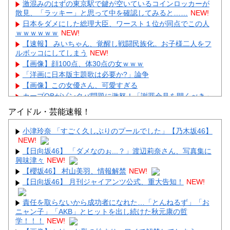
激混みのはずの東京駅で鍵が空いているコインロッカーが
散見、「ラッキー」と思って中を確認してみると……
NEW!
日本をダメにした総理大臣、ワースト１位が同点でこの人
ｗｗｗｗｗｗ
NEW!
【速報】 みいちゃん、覚醒し戦闘民族化。お子様二人をフ
ルボッコにしてしまう
NEW!
【画像】顔100点、体30点の女ｗｗｗ
「洋画に日本版主題歌は必要か?」論争
【画像】この女優さん、可愛すぎる
カープOBがゾンタバ問題に激怒！「謝罪会見を開くべき」
「カープファンも怒るで」
アイドル・芸能速報！
【画像】顔100点、体30点の女ｗｗｗ
小津玲奈 「すごく久しぶりのプールでした」【乃木坂46】
NEW!
【日向坂46】 「ダメなのぉ...？」渡辺莉奈さん、写真集に
興味津々
NEW!
【櫻坂46】 村山美羽、情報解禁
NEW!
Powered by livedoor 相互RSS
【日向坂46】 月刊ジャイアンツ公式、重大告知！
NEW!
責任を取らないから成功者になれた…「とんねるず」「お
ニャン子」「AKB」とヒットを出し続けた秋元康の哲
学！！！
NEW!