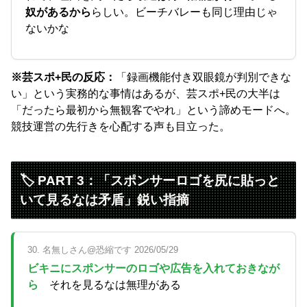
奴があるから
らしい。ビーチバレーも同じ理由じゃ
ないかな
※芸スポ+民の反応：
「録画機能付き双眼鏡が判別できな
い」という実務的な事情はあるが、芸スポ+民の大半は
「だったら最初から無観客でやれ」という諦めモードへ。
競技運営の先行きを心配する声も目立った。
🏷️ PART 3：「スポンサーロゴを尻に貼っと
いて見るなは矛盾」鋭い指摘
30. 名無しさん@恐縮です 2026/05/29
ビキニにスポンサーのロゴや広告を入れておきなが
ら
それを見るなは無理がある