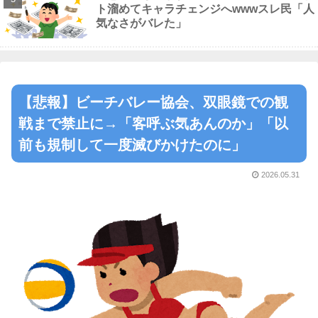
ト溜めてキャラチェンジへwwwスレ民「人
気なさがバレた」
【悲報】ビーチバレー協会、双眼鏡での観
戦まで禁止に→「客呼ぶ気あんのか」「以
前も規制して一度滅びかけたのに」
2026.05.31