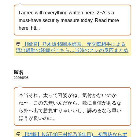
I agree with everything written here. 2FA is a
must-have security measure today. Read more
here: htt...
💬
【闇深】乃木坂46岡本姫奈、元交際相手による
流出騒動の経緯がこちら…当時のスレの反応まとめ
匿名
2026/8/08
本当それ。太って容姿がね、気付かないのか
ね〜。この先無いんだから、歌に自信があるな
ら外へ出て勝負すりゃいいし、諦めるなら早い
ほうが良いのに。
💬
【悲報】NGT48三村妃乃(9年目)、初選抜ならず