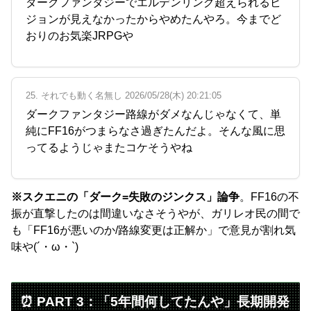
ダークファンタジーでエルデンリング超えられるビ
ジョンが見えなかったからやめたんやろ。今までど
おりのお気楽JRPGや
25. それでも動く名無し 2026/05/28(木) 20:21:05
ダークファンタジー路線がダメなんじゃなくて、単
純にFF16がつまらなさ過ぎたんだよ。そんな風に思
ってるようじゃまたコケそうやね
※スクエニの「ダーク=失敗のジンクス」論争
。FF16の不
振が直撃したのは間違いなさそうやが、ガリレオ民の間で
も「FF16が悪いのか/路線変更は正解か」で意見が割れ気
味や(´・ω・`)
⏰ PART 3：「5年間何してたんや」長期開発