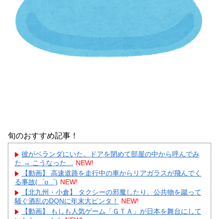
旬のおすすめ記事！
彼がベランダにいた。ドアを閉めて部屋の中から呼んでみ
た → こうなった…
NEW!
【動画】 高速道路を走行中の車からリアガラスが飛んでく
る事故(゜o゜)
NEW!
【北九州・小倉】 タクシーの邪魔したり、公共物を蹴って
騒ぐ酒乱のDQNに年末大ビンタ！
NEW!
【動画】 もしも人気ゲーム「ＧＴＡ」が日本を舞台にして