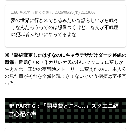
139. それでも動く名無し 2026/05/28(木) 21:19:06
夢の世界に行き来できるみたいな話らしいから眠そ
うなんだろうってのは想像つくけど、なんか不眠症
の犯罪者みたいになってるよな
※「路線変更したはずなのにキャラデザだけダーク路線の
残骸」問題(´・ω・`)
ガリレオ民の鋭いツッコミに草しか
生えんわ。王道の夢冒険ストーリーに変えたのに、主人公
の見た目がそれを全然体現できてないという指摘は至極真
っ当。
💸 PART 6：「開発費どこへ…」スクエニ経
営心配の声