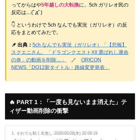
ってからはや
5年越しの大転換
に、5ch ガリレオ民の
反応は…(ﾟдﾟ)
Powered by livedoor 相互RSS
👇 というわけで 5ch なんでも実況（ガリレオ）の反
応をまとめてみたで。
📌 出典：
5ch なんでも実況（ガリレオ）「【悲報】
スクエニさん、「ドラゴンクエストXII 選ばれし運命
の炎」の動画を削除…」
／
ORICON
NEWS「DQ12新タイトル・路線変更発表」
🔥 PART 1：「一度も見ないまま消えた」テ
ィザー動画削除の衝撃
1. それでも動く名無し 2026/05/28(木) 20:09:19