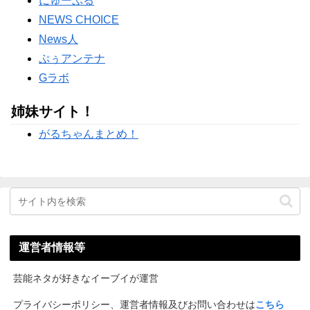
にゅーぷる
【悲報】彼氏の浮気に激怒→賃貸を椅子でフルボッコにした
NEWS CHOICE
女性にガル民総ツッコミｗｗｗ
News人
Powered by livedoor 相互RSS
ぷぅアンテナ
Gラボ
姉妹サイト！
がるちゃんまとめ！
運営者情報等
芸能ネタが好きなイーブイが運営
プライバシーポリシー、運営者情報及びお問い合わせは
こちら