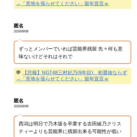
→「意地を張らせてください」留年宣言ｗ
匿名
2026/8/08
ずっとメンバーでいれば芸能界残留 先々何も意
味ないけどそれはそれで
💬
【悲報】NGT48三村妃乃(9年目)、初選抜ならず
→「意地を張らせてください」留年宣言ｗ
匿名
2026/8/08
西潟は明日で乃木坂を卒業する吉田綾乃クリス
ティーよりも芸能界に残留出来る可能性が低い