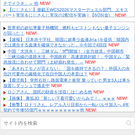
チでイラネ」→ 他
NEW!
【にじさんじ】遊戯王WCS2026マスターデュエル部門、エキス
パート実況＆にじさんじ実況の2配信を実施！【8/28(金)...
NEW!
PS5/その他「ルーンファクトリー6」発表か？24日20時～最新情
報を告知する20周年記念放送を実施 他
NEW!
世界初の超伝導量子熱機関…燃料もピストンもない量子エンジン
が回った！
昨日のE-楽天のサヨナラエラーｗｗｗｗｗｗｗｗｗｗｗｗ 他
NEW!
NEW!
【速報】 日本赤十字社、韓国に超希少血液Jr(a-)を提供「韓国内
では適合する血液を確保できなかった」※今回で4回目
左翼市民団体、広島では通用せず「人殺しの汚い足で広島の土を
NEW!
踏むな！」→広島県民「お前らの方が汚いんじゃ！」「ワシらが広
中国「大洪水！」三峡ダム「9門開放！（全力放流」中国都市
島...
NEW!
「三峡沿線の道路水没」中国政府「高速道路封鎖！」中国ダム「緊
急放流に合わせて開門（土砂崩れ発生」→
会社「君、転勤ね」→ 男性社員「それなら妻のほうが稼ぎいいん
NEW!
で辞めます」⇒ 結果・・・
NEW!
「あきれてモノが言えない」「国を維持できるの？」外国人の永
住許可要件の厳格化で在日中国人の本音は？
【ネット騒然】 元ジャンポケ斉藤の妻、夫の求刑7年翌日にイン
NEW!
スタ更新！その内容がガチでヤバすぎる…
NEW!
【鹿児島】 突然右折し路面電車と衝突 乗っていた男女3人は車を
放置しダッシュで逃走中
【悲報】 とにかくヤりたくてブスと付き合ったらｗｗｗｗｗｗｗ
NEW!
ｗｗｗｗｗｗｗｗ
NEW!
ロシアさん、国民の財産を没収しはじめる他
NEW!
【悲報】 マイナ保険証のクソぶり、バレるｗｗｗｗｗｗｗｗｗ
【画像】 裏垢JD「新しい下着可愛いからみて！」ｗｗｗ
NEW!
NEW!
【衝撃】ロドリさん、レアル入り目前から一転バルサ加入へ 4年
契約で年俸55億円ｗｗｗｗｗｗｗｗｗｗ他
NEW!
Powered by livedoor 相互RSS
【動画】 姫路のイベントで胸チラ
NEW!
妻と一緒に中学の卒アルを見ていた夫さん、妻にとんでもない秘
密をバレて震える・・・他
NEW!
【画像】 秘湯ロマンに出てる秦瑞穂、極小パ○ティ尻がHすぎる