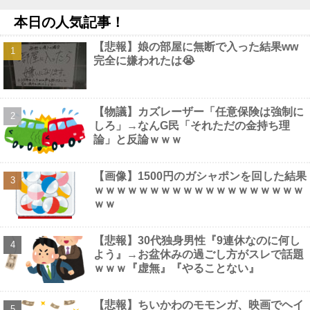
NEW!
本日の人気記事！
「私は入りません、 事故起こさなきゃいい」と保険加入を勧めら
れた推し活民が反発、保険代が勿体無いし事故起こしたとして……
【悲報】娘の部屋に無断で入った結果ww
他
NEW!
完全に嫌われたは😭
【COBRA】ストームコレクティブルズ「コブラ スペシャルエデ
ィション」アクションフィギュア【予約開始】他
NEW!
【悲報】 佳子さま、あやうく「おパンツ」がお見えになってしま
うｗｗｗｗｗ
NEW!
【物議】カズレーザー「任意保険は強制に
【画像】 加藤綾子アナ、無防備パ○チラ撮られちゃう
NEW!
しろ」→なんG民「それただの金持ち理
論」と反論ｗｗｗ
【画像】1500円のガシャポンを回した結果
ｗｗｗｗｗｗｗｗｗｗｗｗｗｗｗｗｗｗｗ
Powered by livedoor 相互RSS
ｗｗ
【悲報】30代独身男性『9連休なのに何し
よう』→お盆休みの過ごし方がスレで話題
ｗｗｗ『虚無』『やることない』
【悲報】ちいかわのモモンガ、映画でヘイ