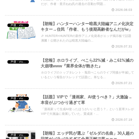
だが、作者・亜月ねね氏の過去の言動が問題...
2026.08.03
【朗報】ハンターハンター暗黒大陸編アニメ化決定
声優・vtuber・アニメ漫画ゲーム
キター→住民「作者、もう後期高齢者なんだがw」
🎉 HUNTER×HUNTERの新作アニメ化発表がエッヂ掲示板で話題
沸騰！公開されたのは暗黒大陸編の...
2026.07.31
【悲報】ホロライブ、ぺこら22%減・みこ61%減の
声優・vtuber・アニメ漫画ゲーム
大崩壊www『業界全体が飽きた』
ホロライブのトップタレント・兎田ぺこらのライブ同接が半減して
いるという報告がスレッドで話題に。単なる...
2026.07.21
【話題】VIPで「漫画家、AI使うべき？」大激論→
声優・vtuber・アニメ漫画ゲーム
本音がぶつかり過ぎて草
「漫画家って生成AI使ったほうがいいと思う？」という直球スレが
VIPで大激論に発展していた。賛成派・...
2026.07.19
【朗報】エッヂ民が選ぶ「ゼルダの名曲」30人超の
声優・vtuber・アニメ漫画ゲーム
回答がバラバラすぎて全員正解で草ｗｗｗ