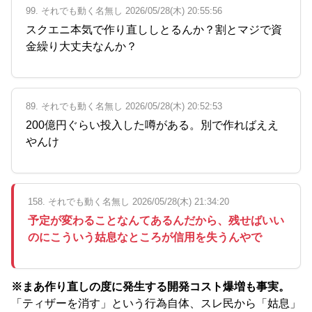
99. それでも動く名無し 2026/05/28(木) 20:55:56
スクエニ本気で作り直ししとるんか？割とマジで資
金繰り大丈夫なんか？
89. それでも動く名無し 2026/05/28(木) 20:52:53
200億円ぐらい投入した噂がある。別で作ればええ
やんけ
158. それでも動く名無し 2026/05/28(木) 21:34:20
予定が変わることなんてあるんだから、残せばいい
のにこういう姑息なところが信用を失うんやで
※まあ作り直しの度に発生する開発コスト爆増も事実。
「ティザーを消す」という行為自体、スレ民から「姑息」