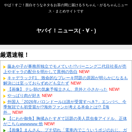
やば！すご！面白そうなネタをお茶の間に届ける５ちゃん・がるちゃんニュー
ス・まとめサイトです
ヤバイ！ニュース(・∀・)
厳選速報！
藤あや子が事務所独立でモメていた!?バーニング二代目社長が売
上やギャラの配分を明かして異例の告白
NEW!
キャデラックF1、致命的なブレーキ問題の原因が明らかになるも
解決には至っておらずめども立たず
NEW!
【画像】 テレ朝の気象予報士さん、意外と小さかった
NEW!
やっぱり肉が好き
NEW!
外国人「2026年バロンドールは誰が受賞すべき?」エンバペ、今
季無冠でも初受賞か!?海外ファンが考える本命とは!?【海
外...
NEW!
【にわか御免】胸揉みたすぎて話題の美人昆虫食アイドル、正体
がこちらwwwwww 他
NEW!
【画像】まんさん、ブチ切れ「電車内でこういうポジのおじ、ガ