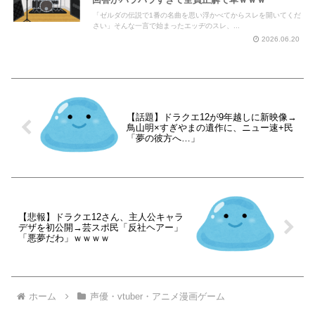
「ゼルダの伝説で1番の名曲を思い浮かべてからスレを開いてくだ
さい」そんな一言で始まったエッヂのスレ、...
2026.06.20
【話題】ドラクエ12が9年越しに新映像→
鳥山明×すぎやまの遺作に、ニュー速+民
「夢の彼方へ…」
【悲報】ドラクエ12さん、主人公キャラ
デザを初公開→芸スポ民「反社ヘアー」
「悪夢だわ」ｗｗｗｗ
ホーム
声優・vtuber・アニメ漫画ゲーム