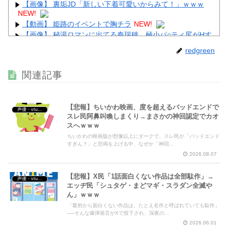
【画像】 裏垢JD「新しい下着可愛いからみて！」ｗｗｗ
NEW!
【動画】 姫路のイベントで胸チラ
NEW!
【画像】 秘湯ロマンに出てる秦瑞穂、極小パ○ティ尻がHす
ぎる
NEW!
redgreen
【悲報】 佳子さま、あやうく「おパンツ」がお見えになっ
てしまうｗｗｗｗｗ
NEW!
関連記事
【画像】 加藤綾子アナ、無防備パ○チラ撮られちゃう
NEW!
【悲報】ちいかわ映画、度を超えるバッドエンドで
声優・vtuber・アニメ漫画ゲーム
スレ民阿鼻叫喚しまくり→まさかの神回認定でカオ
スへｗｗｗ
ちいかわの映画版が想像以上にダークで、スレ民が「バッドエンド
Powered by livedoor 相互RSS
すぎん？」と悲鳴を上げる中、なぜか「神回...
2026.08.07
【悲報】X民「1話面白くない作品は全部駄作」→
声優・vtuber・アニメ漫画ゲーム
エッヂ民「シュタゲ・まどマギ・スラダン全滅や
ん」ｗｗｗ
「最初から面白くない作品は、たとえ名作と呼ばれていても駄作」
──そんな爆弾発言がXで投下され、深夜の...
2026.06.01