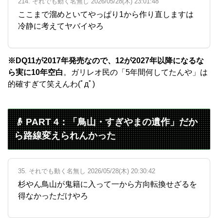
214. それでも動く名無し 2026/05/28(木) 23:01:48
ここまで溜めといてやっぱり1から作り直しますは
冷静に考えてヤバイやろ
※DQ11が2017年発売なので、12が2027年以降になるな
ら実に10年空白
。ガリレオ民の「5年間何してたんや」は
的確すぎて笑えんわ(ﾟдﾟ)
👴 PART 4：「鳥山・すぎやまの遺作」だか
ら路線変えられんかった
35. それでも動く名無し 2026/05/28(木) 20:30:42
杉やん鳥山が鬼籍に入って一から方向転換せざるを
得なかっただけやろ