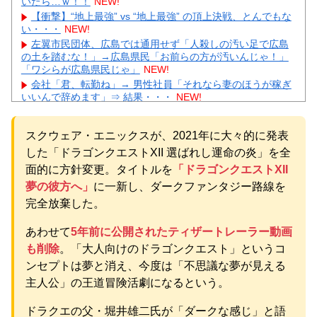
いたら…ｗ！！
NEW!
【衝撃】“地上最強” vs “地上最強” の頂上決戦、とんでもな
い・・・
NEW!
左翼市民団体、広島では通用せず「人殺しの汚い足で広島
の土を踏むな！」→広島県民「お前らの方が汚いんじゃ！」
「ワシらが広島県民じゃ」
NEW!
会社「君、転勤ね」→ 男性社員「それなら妻のほうが稼ぎ
いいんで辞めます」⇒ 結果・・・
NEW!
【ネット騒然】 元ジャンポケ斉藤の妻、夫の求刑7年翌日
にインスタ更新！その内容がガチでヤバすぎる…
NEW!
スクウェア・エニックスが、2021年に大々的に発表
【悲報】 とにかくヤりたくてブスと付き合ったらｗｗｗｗ
ｗｗｗｗｗｗｗｗｗｗｗ
NEW!
した「ドラゴンクエストXII 選ばれし運命の炎」を全
【悲報】 マイナ保険証のクソぶり、バレるｗｗｗｗｗｗｗ
面的に方針変更。タイトルを
「ドラゴンクエストXII
ｗｗ
NEW!
夢の彼方へ」
に一新し、ダークファンタジー路線を
【驚愕】GLAYのTERU”55歳激変”にガル民総ツッコミ→鼻
完全放棄した。
科学論争に発展ｗｗｗ
NEW!
【物議】辻希美、中2息子の荷造り全代行→ガル民「駄目男
あわせて
5年前に公開されたティザートレーラー動画
製造」大激論ｗｗｗ
も削除
。「大人向けのドラゴンクエスト」というコ
元AKB社長、22億円申告漏れ 乃木坂46運営会社の株式を
パチンコ京楽産業に譲渡【ノース・リバー】【窪田康志】
ンセプトは夢と消え、今度は「不思議な夢が見える
元AKB社長、22億円申告漏れ 乃木坂46運営会社の株式を
主人公」の王道冒険活劇になるという。
パチンコ京楽産業に譲渡【ノース・リバー】【窪田康志】
ドラクエの父・堀井雄二氏が「ダークな感じ」と語