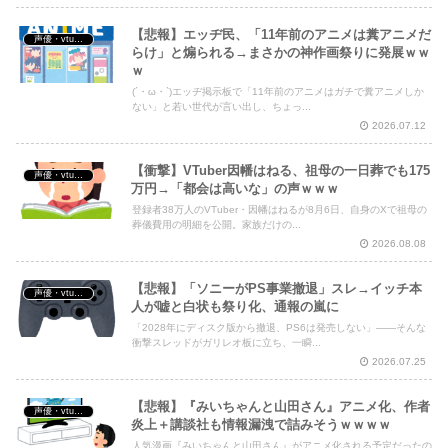
【悲報】エッヂ民、「11年前のアニメは糞アニメだ
声優・vtuber・アニメ漫画ゲーム
らけ」と煽られる→まさかの神作画祭りに発展ｗｗ
ｗ
(´・ω・`)エッヂ掲示板で「11年前のアニメはガチで糞アニメしか
ない」と若い世代が言い出し、ちょっ...
2026.07.12
【衝撃】VTuber因幡はねる、祖母の一日葬でも175
声優・vtuber・アニメ漫画ゲーム
万円→「都会は高いな」の声ｗｗｗ
登録者38万人のVTuber・因幡はねるが8月6日、自身のXで祖母の
葬儀費用の明細を公開。家族だけの...
2026.08.08
【悲報】「ソニーがPS事業撤退」スレ→イッチ本
声優・vtuber・アニメ漫画ゲーム
人が嘘と白状も祭り化、通報の嵐に
「2028年にディスク版から撤退、PS6は発売しない」——そんな
衝撃スレッドがガリレオ板に立ち、一瞬...
2026.07.25
【悲報】『みいちゃんと山田さん』アニメ化、作者
声優・vtuber・アニメ漫画ゲーム
炎上＋講談社も情報漏洩で詰みそうｗｗｗｗ
人気漫画『みいちゃんと山田さん』がアニメ化される予定だったの