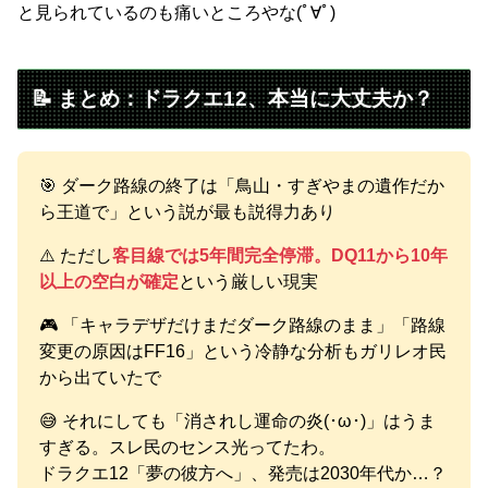
と見られているのも痛いところやな(ﾟ∀ﾟ)
📝 まとめ：ドラクエ12、本当に大丈夫か？
🎯 ダーク路線の終了は「鳥山・すぎやまの遺作だか
ら王道で」という説が最も説得力あり
⚠️ ただし
客目線では5年間完全停滞。DQ11から10年
以上の空白が確定
という厳しい現実
🎮 「キャラデザだけまだダーク路線のまま」「路線
変更の原因はFF16」という冷静な分析もガリレオ民
から出ていたで
😅 それにしても「消されし運命の炎(･ω･)」はうま
すぎる。スレ民のセンス光ってたわ。
ドラクエ12「夢の彼方へ」、発売は2030年代か…？