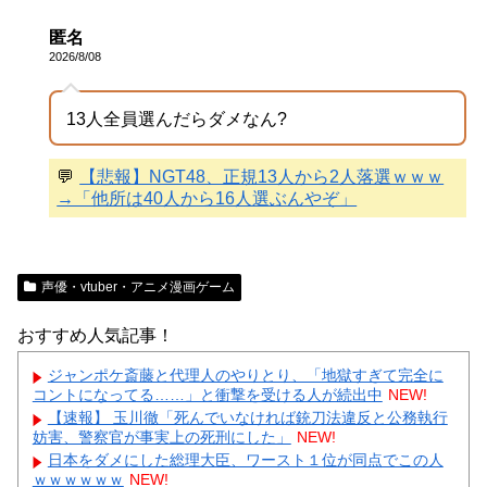
匿名
2026/8/08
13人全員選んだらダメなん?
💬
【悲報】NGT48、正規13人から2人落選ｗｗｗ
→「他所は40人から16人選ぶんやぞ」
声優・vtuber・アニメ漫画ゲーム
おすすめ人気記事！
ジャンポケ斎藤と代理人のやりとり、「地獄すぎて完全に
コントになってる……」と衝撃を受ける人が続出中
NEW!
【速報】 玉川徹「死んでいなければ銃刀法違反と公務執行
妨害、警察官が事実上の死刑にした」
NEW!
日本をダメにした総理大臣、ワースト１位が同点でこの人
ｗｗｗｗｗｗ
NEW!