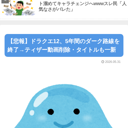
ト溜めてキャラチェンジへwwwスレ民「人
気なさがバレた」
【悲報】ドラクエ12、5年間のダーク路線を
終了→ティザー動画削除・タイトルも一新
2026.05.31