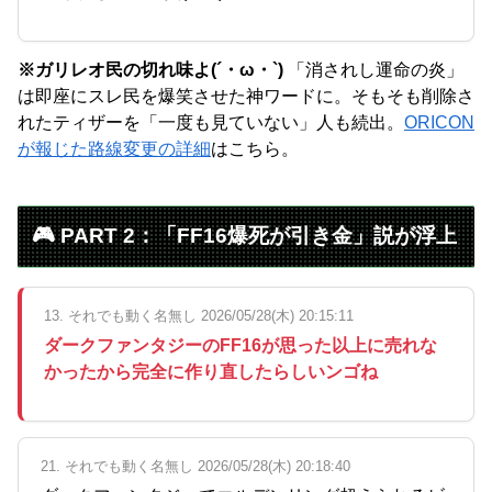
※ガリレオ民の切れ味よ(´・ω・`)
「消されし運命の炎」
は即座にスレ民を爆笑させた神ワードに。そもそも削除さ
れたティザーを「一度も見ていない」人も続出。
ORICON
が報じた路線変更の詳細
はこちら。
🎮 PART 2：「FF16爆死が引き金」説が浮上
13. それでも動く名無し 2026/05/28(木) 20:15:11
ダークファンタジーのFF16が思った以上に売れな
かったから完全に作り直したらしいンゴね
21. それでも動く名無し 2026/05/28(木) 20:18:40