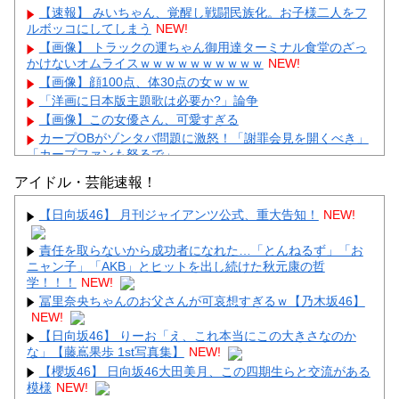
【速報】 みいちゃん、覚醒し戦闘民族化。お子様二人をフ
ルボッコにしてしまう
NEW!
【画像】 トラックの運ちゃん御用達ターミナル食堂のざっ
かけないオムライスｗｗｗｗｗｗｗｗｗｗ
NEW!
【画像】顔100点、体30点の女ｗｗｗ
「洋画に日本版主題歌は必要か?」論争
【画像】この女優さん、可愛すぎる
カープOBがゾンタバ問題に激怒！「謝罪会見を開くべき」
「カープファンも怒るで」
【画像】顔100点、体30点の女ｗｗｗ
アイドル・芸能速報！
【日向坂46】 月刊ジャイアンツ公式、重大告知！
NEW!
責任を取らないから成功者になれた…「とんねるず」「お
ニャン子」「AKB」とヒットを出し続けた秋元康の哲
Powered by livedoor 相互RSS
学！！！
NEW!
冨里奈央ちゃんのお父さんが可哀想すぎるｗ【乃木坂46】
NEW!
【日向坂46】 りーお「え、これ本当にこの大きさなのか
な」【藤嶌果歩 1st写真集】
NEW!
【櫻坂46】 日向坂46大田美月、この四期生らと交流がある
模様
NEW!