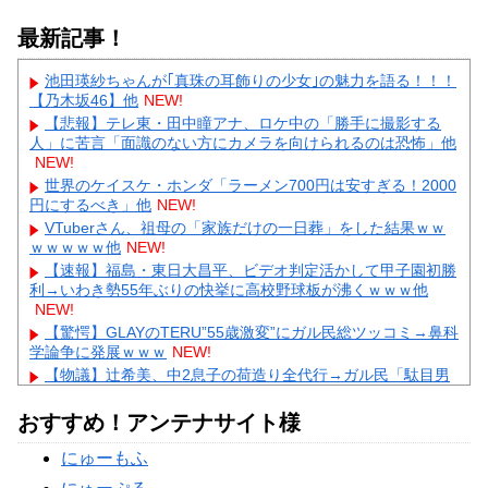
最新記事！
池田瑛紗ちゃんが｢真珠の耳飾りの少女｣の魅力を語る！！！
【乃木坂46】他
NEW!
【悲報】テレ東・田中瞳アナ、ロケ中の「勝手に撮影する
人」に苦言「面識のない方にカメラを向けられるのは恐怖」他
NEW!
世界のケイスケ・ホンダ「ラーメン700円は安すぎる！2000
円にするべき」他
NEW!
VTuberさん、祖母の「家族だけの一日葬」をした結果ｗｗ
ｗｗｗｗｗ他
NEW!
【速報】福島・東日大昌平、ビデオ判定活かして甲子園初勝
利→いわき勢55年ぶりの快挙に高校野球板が沸くｗｗｗ他
NEW!
【驚愕】GLAYのTERU”55歳激変”にガル民総ツッコミ→鼻科
学論争に発展ｗｗｗ
NEW!
【物議】辻希美、中2息子の荷造り全代行→ガル民「駄目男
製造」大激論ｗｗｗ
NEW!
【衝撃】佐藤佳奈アナ電撃結婚→お相手はレインボー池田、
おすすめ！アンテナサイト様
まさかの退社理由にｗｗｗ
NEW!
にゅーもふ
【物議】高木美帆、歯列矯正で”別人級”の変化→心ない声に
ガル民ブチギレ擁護ｗｗｗ