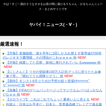
やば！すご！面白そうなネタをお茶の間に届ける５ちゃん・がるちゃんニュー
ス・まとめサイトです
ヤバイ！ニュース(・∀・)
厳選速報！
【悲報】老舗旅館、湯を半年に1回しか入れ替えず基準値3700倍
のレジオネラ菌増殖…その理由がこれｗｗｗｗ 他
NEW!
【悲報】残業してた旦那、探偵に尾行されてバレるwwwwww 他
NEW!
【にじさんじ】リゼの登録者100万人記念グッズに折りたたみ傘
『傘で草』『晴れてても雨降りそう』 他
NEW!
【期待】モンスト8月コラボの予想が続々登場ｷﾀ━━━(ﾟ
∀ﾟ)━━━!! 他
NEW!
【画像】FIFAのゲームパッケージってマジでエムバペばっかなん
だなｗｗ 他
NEW!
【ホロライブ】 これはこれでちょっと裏来いよに見える
NEW!
外国人「日本はお手本だ」日本人、世界最高峰プレミアで過去最