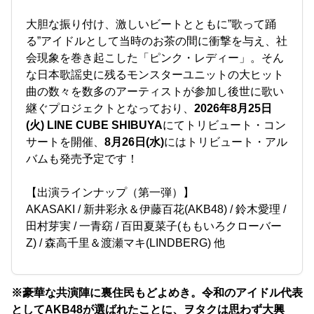
大胆な振り付け、激しいビートとともに”歌って踊
る”アイドルとして当時のお茶の間に衝撃を与え、社
会現象を巻き起こした「ピンク・レディー」。そん
な日本歌謡史に残るモンスターユニットの大ヒット
曲の数々を数多のアーティストが参加し後世に歌い
継ぐプロジェクトとなっており、
2026年8月25日
(火) LINE CUBE SHIBUYA
にてトリビュート・コン
サートを開催、
8月26日(水)
にはトリビュート・アル
バムも発売予定です！
【出演ラインナップ（第一弾）】
AKASAKI / 新井彩永＆伊藤百花(AKB48) / 鈴木愛理 /
田村芽実 / 一青窈 / 百田夏菜子(ももいろクローバー
Z) / 森高千里＆渡瀬マキ(LINDBERG) 他
※豪華な共演陣に裏住民もどよめき。令和のアイドル代表
としてAKB48が選ばれたことに、ヲタクは思わず大興