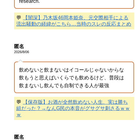
research.
💬
【闇深】乃木坂46岡本姫奈、元交際相手による
流出騒動の経緯がこちら…当時のスレの反応まとめ
匿名
2026/8/06
飲めないと飲まないはイコールじゃないからな
飲もうと思えばいくらでも飲めるけど、普段は
飲まないし飲んでも自制できる人が最強
💬
【保存版】お酒が全然飲めない人生、実は勝ち
組だった？→なんG民の本音がグサグサ刺さるｗｗ
ｗ
匿名