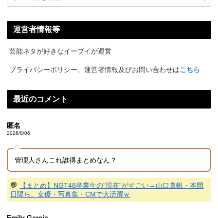
運営者情報等
芸能ネタが好きなイーブイが運営
プライバシーポリシー、運営者情報及びお問い合わせは
こちら
最近のコメント
匿名
2026/8/06
管理人さんこれ誰得まとめなん？
💬
【まとめ】NGT48卒業生の"現在"がすごい→山口真帆・本間
日陽ら、女優・写真集・CMで大活躍ｗ
Emily Garcia