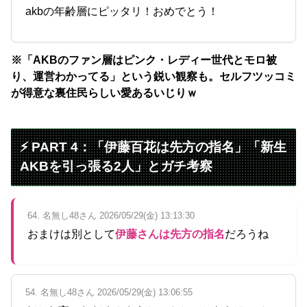
akbの年齢層にピッタリ！おめでとう！
※「AKBのファン層はピンク・レディー世代とモロ被
り、運営わかってる」という鋭い観察も。セルフツッコミ
が得意な裏住民らしい愛あるいじりｗ
⚡ PART 4：「伊藤百花は先方の指名」「新生
AKBを引っ張る2人」とガチ考察
64. 名無し48さん 2026/05/29(金) 13:13:30
おまけは別として
伊藤さんは先方の指名
だろうね
54. 名無し48さん 2026/05/29(金) 13:06:55