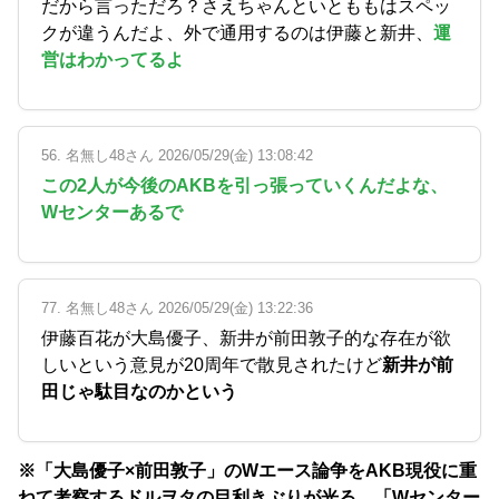
だから言っただろ？さえちゃんといとももはスペッ
クが違うんだよ、外で通用するのは伊藤と新井、
運
営はわかってるよ
56. 名無し48さん 2026/05/29(金) 13:08:42
この2人が今後のAKBを引っ張っていくんだよな、
Wセンターあるで
77. 名無し48さん 2026/05/29(金) 13:22:36
伊藤百花が大島優子、新井が前田敦子的な存在が欲
しいという意見が20周年で散見されたけど
新井が前
田じゃ駄目なのかという
※「大島優子×前田敦子」のWエース論争をAKB現役に重
ねて考察するドルヲタの目利きぶりが光る。「Wセンター