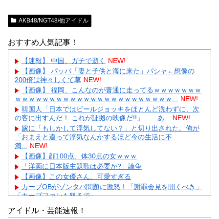
AKB48/NGT48/他アイドル
おすすめ人気記事！
【速報】 中国、ガチで逝く
NEW!
【画像】 パッパ「妻と子供と海に来た」パシャ←想像の
200倍は神々しくて草
NEW!
【画像】 福岡、こんなのが普通に走ってるｗｗｗｗｗｗｗ
ｗｗｗｗｗｗｗｗｗｗｗｗｗｗｗｗｗｗｗｗｗｗｗ...
NEW!
韓国人「日本ではビールジョッキをほとんど洗わずに、次
の客に出すんだ！ これが証拠の映像だ!!」……あ...
NEW!
嫁に「もしかして浮気してない？」と切り出された。俺が
「おまえと違って浮気なんかするほど今の生活に不
満...
NEW!
【画像】顔100点、体30点の女ｗｗｗ
「洋画に日本版主題歌は必要か?」論争
【画像】この女優さん、可愛すぎる
カープOBがゾンタバ問題に激怒！「謝罪会見を開くべき」
「カープファンも怒るで」
【画像】顔100点、体30点の女ｗｗｗ
アイドル・芸能速報！