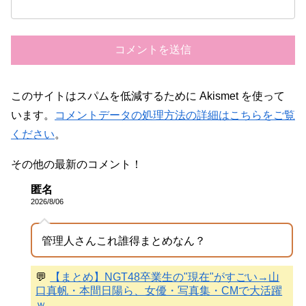
このサイトはスパムを低減するために Akismet を使って
います。
コメントデータの処理方法の詳細はこちらをご覧
ください
。
その他の最新のコメント！
匿名
2026/8/06
管理人さんこれ誰得まとめなん？
💬
【まとめ】NGT48卒業生の"現在"がすごい→山
口真帆・本間日陽ら、女優・写真集・CMで大活躍
ｗ