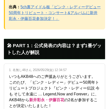
出典：
5ch裏アイドル板「ピンク・レディーデビュー
50周年トリビュート・コンサート&アルバムに新井
Powered by livedoor 相互RSS
彩永・伊藤百花参加決定！」
🎤 PART 1：公式発表の内容は？まず1番ゲッ
トした人が解説
1. 名無し48さん 2026/05/29(金) 12:34:57
いつもAKB48へのご声援ありがとうございます。
このたび、「ピンク・レディー」デビュー50周年ト
リビュートプロジェクト『ピンク・レディー伝説 今
も そして永遠に … Legend,Now and Forever』に、
AKB48から
新井彩永・伊藤百花
の2名が参加するこ
とが決定いたしました！