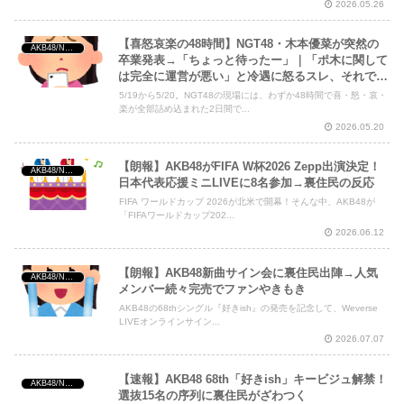
2026.05.26
【喜怒哀楽の48時間】NGT48・木本優菜が突然の
AKB48/NGT48/他アイドル
卒業発表→「ちょっと待ったー」｜「ポ木に関して
は完全に運営が悪い」と冷遇に怒るスレ、それでも
妹が綴った「えらかった」の6文字
5/19から5/20。NGT48の現場には、わずか48時間で喜・怒・哀・
楽が全部詰め込まれた2日間で...
2026.05.20
【朗報】AKB48がFIFA W杯2026 Zepp出演決定！
AKB48/NGT48/他アイドル
日本代表応援ミニLIVEに8名参加→裏住民の反応
FIFA ワールドカップ 2026が北米で開幕！そんな中、AKB48が
「FIFAワールドカップ202...
2026.06.12
【朗報】AKB48新曲サイン会に裏住民出陣→人気
AKB48/NGT48/他アイドル
メンバー続々完売でファンやきもき
AKB48の68thシングル『好きish』の発売を記念して、Weverse
LIVEオンラインサイン...
2026.07.07
【速報】AKB48 68th「好きish」キービジュ解禁！
AKB48/NGT48/他アイドル
選抜15名の序列に裏住民がざわつく