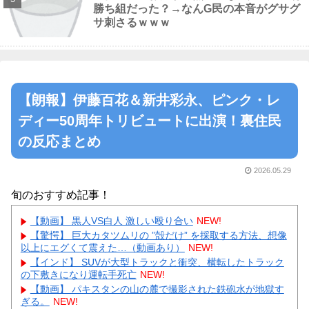
勝ち組だった？→なんG民の本音がグサグ
サ刺さるｗｗｗ
【朗報】伊藤百花＆新井彩永、ピンク・レ
ディー50周年トリビュートに出演！裏住民
の反応まとめ
2026.05.29
旬のおすすめ記事！
【動画】 黒人VS白人 激しい殴り合い
NEW!
【驚愕】 巨大カタツムリの ”殻だけ” を採取する方法、想像
以上にエグくて震えた…（動画あり）
NEW!
【インド】 SUVが大型トラックと衝突、横転したトラック
の下敷きになり運転手死亡
NEW!
【動画】 パキスタンの山の麓で撮影された鉄砲水が地獄す
ぎる。
NEW!