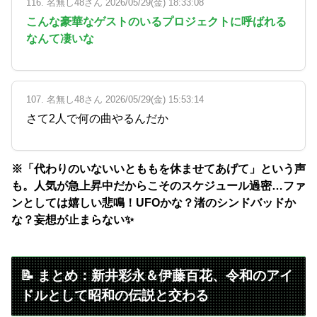
116. 名無し48さん 2026/05/29(金) 18:33:08
こんな豪華なゲストのいるプロジェクトに呼ばれる
なんて凄いな
107. 名無し48さん 2026/05/29(金) 15:53:14
さて2人で何の曲やるんだか
※「代わりのいないいとももを休ませてあげて」という声
も。人気が急上昇中だからこそのスケジュール過密…ファ
ンとしては嬉しい悲鳴！UFOかな？渚のシンドバッドか
な？妄想が止まらない✨
📝 まとめ：新井彩永＆伊藤百花、令和のアイ
ドルとして昭和の伝説と交わる