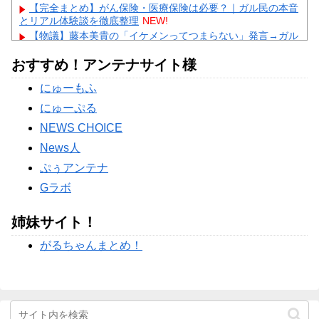
【完全まとめ】がん保険・医療保険は必要？｜ガル民の本音
とリアル体験談を徹底整理
NEW!
【物議】藤本美貴の「イケメンってつまらない」発言→ガル
民「庄司は普通にイケメン」総ツッコミｗｗｗ
NEW!
おすすめ！アンテナサイト様
【物議】田中みな実、結婚&妊娠発表後初登場→10cmヒール
にガル民総ツッコミｗｗｗ
にゅーもふ
【衝撃】剛力彩芽、ネプリーグで別人級美貌に→ガル民「え
っ待って」の総ツッコミｗｗｗ
にゅーぷる
Powered by livedoor 相互RSS
NEWS CHOICE
News人
ぷぅアンテナ
Gラボ
姉妹サイト！
がるちゃんまとめ！