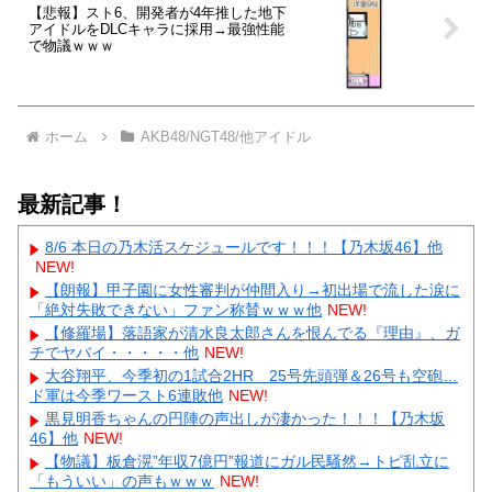
【悲報】スト6、開発者が4年推した地下
アイドルをDLCキャラに採用→最強性能
で物議ｗｗｗ
ホーム
AKB48/NGT48/他アイドル
最新記事！
8/6 本日の乃木活スケジュールです！！！【乃木坂46】他
NEW!
【朗報】甲子園に女性審判が仲間入り→初出場で流した涙に
「絶対失敗できない」ファン称賛ｗｗｗ他
NEW!
【修羅場】落語家が清水良太郎さんを恨んでる『理由』、ガ
チでヤバイ・・・・・他
NEW!
大谷翔平、今季初の1試合2HR 25号先頭弾＆26号も空砲…
ド軍は今季ワースト6連敗他
NEW!
黒見明香ちゃんの円陣の声出しが凄かった！！！【乃木坂
46】他
NEW!
【物議】板倉滉”年収7億円”報道にガル民騒然→トピ乱立に
「もういい」の声もｗｗｗ
NEW!