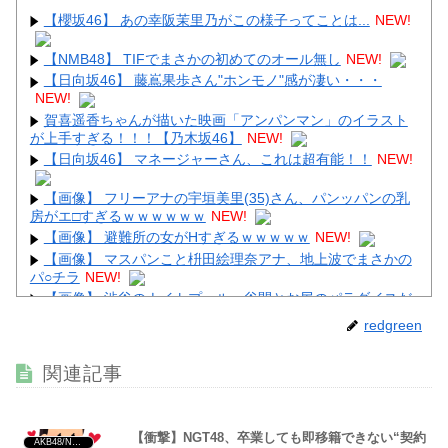
【櫻坂46】 あの幸阪茉里乃がこの様子ってことは...
NEW!
【NMB48】 TIFでまさかの初めてのオール無し
NEW!
【日向坂46】 藤嶌果歩さん"ホンモノ"感が凄い・・・
Powered by livedoor 相互RSS
NEW!
賀喜遥香ちゃんが描いた映画「アンパンマン」のイラスト
が上手すぎる！！！【乃木坂46】
NEW!
【日向坂46】 マネージャーさん、これは超有能！！
NEW!
【画像】 フリーアナの宇垣美里(35)さん、パンッパンの乳
房がエ□すぎるｗｗｗｗｗｗ
NEW!
【画像】 避難所の女がHすぎるｗｗｗｗｗ
NEW!
【画像】 マスパンこと枡田絵理奈アナ、地上波でまさかの
パ○チラ
NEW!
【画像】 渋谷のナイトプール、谷間とお尻のパラダイスだ
った件ｗｗｗｗｗｗ
NEW!
redgreen
【動画】 三上悠亜さん、乳首ポロリしたまま平常心を装う
ｗｗｗｗｗｗ
NEW!
関連記事
【衝撃】NGT48、卒業しても即移籍できない“契約
AKB48/NGT48/他アイドル