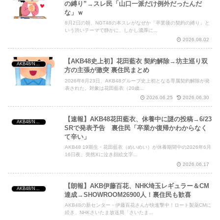
の縛り”→スレ民「山口一派だけ例外だったんだ
Powered by livedoor 相互RSS
な」ｗ
8月2日の朝、NGT48の本スレがなぜか「卒業後の契約の縛り」と
いう渋いテーマで静かに、しかし濃厚に...
2026.08.02
【AKB48史上初】花田藍衣 契約解除→坊主巡り双
AKB48/NGT48/他アイドル
方の主張が激突 裏住民まとめ
2026年6月23日、AKB48グループ史上初となる専属契約解除が発
表された。対象は花田藍衣（20歳...
2026.06.25
2026.06.30
【速報】AKB48花田藍衣、休養中に謎の投稿→6/23
AKB48/NGT48/他アイドル
SRで発表予告 裏住民「卒業か復帰かわからなく
て辛い」
AKB48 19期生・花田藍衣（めいめい）が休養期間中の2026年6月
16日夜、突然Xに泣き顔絵文字...
2026.06.17
【朗報】AKB伊藤百花、NHK埼玉レギュラー＆CM
AKB48/NGT48/他アイドル
達成→SHOWROOM26900人！裏住民も歓喜
AKB48の新センター・伊藤百花さんが快進撃中！ロート製薬CMに
続き、NHKさいたま放送局「さいたま...