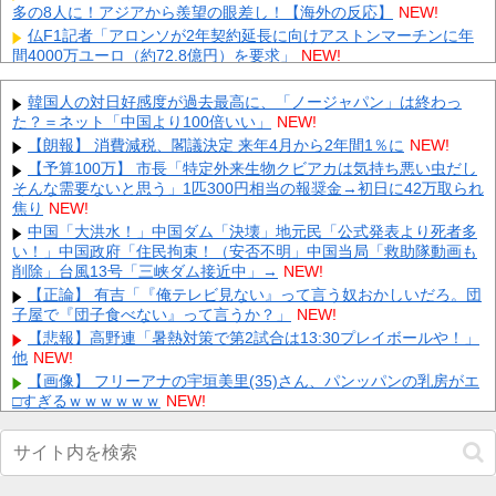
多の8人に！アジアから羨望の眼差し！【海外の反応】
NEW!
仏F1記者「アロンソが2年契約延長に向けアストンマーチンに年
間4000万ユーロ（約72.8億円）を要求」
NEW!
【画像】 テレ朝の気象予報士さん、意外と小さかった
NEW!
【にじさんじ】 ルイス「ドパガキの時代は終わり！セロトニン優
韓国人の対日好感度が過去最高に、「ノージャパン」は終わっ
位のセロガキなるわよ！ンンンきんもちいい〜〜！！ドパドパド
た？＝ネット「中国より100倍いい」
NEW!
パ...
NEW!
【朗報】 消費減税、閣議決定 来年4月から2年間1％に
NEW!
【画像】 ワイ「アルファードいいなあ。買いに行くか」店員「ほ
【予算100万】 市長「特定外来生物クビアカは気持ち悪い虫だし
いっ見積もりな！」ワイ「金額おかしくね？」←お前らもそう思
そんな需要ないと思う」1匹300円相当の報奨金→初日に42万取られ
う...
NEW!
焦り
NEW!
【画像】 「キム兄」こと芸人・木村祐一さん（63歳）、最新の松
中国「大洪水！」中国ダム「決壊」地元民「公式発表より死者多
本人志さんとのツーショットが完全に別人だとネット騒然！
い！」中国政府「住民拘束！（安否不明」中国当局「救助隊動画も
「...
NEW!
削除」台風13号「三峡ダム接近中」→
NEW!
【凄すぎる】 力士の嫁に美人が多い理由→「これ」だったｗｗｗ
【正論】 有吉「『俺テレビ見ない』って言う奴おかしいだろ。団
ｗｗｗｗ
NEW!
子屋で『団子食べない』って言うか？」
NEW!
【悲報】 楽天、ガチで逝くｗｗｗｗｗｗｗｗｗｗｗｗｗｗｗｗｗ
【悲報】高野連「暑熱対策で第2試合は13:30プレイボールや！」
ｗｗｗ
NEW!
他
NEW!
【画像】 芦田愛菜ちゃん「うわー、すごい！なんか出てる♥」
【画像】 フリーアナの宇垣美里(35)さん、パンッパンの乳房がエ
NEW!
□すぎるｗｗｗｗｗｗ
NEW!
【ホロライブ】船持ってないってずっと言ってるのに何故かみん
Powered by livedoor 相互RSS
な船上にいるよね他
NEW!
【画像】 避難所の女がHすぎるｗｗｗｗｗ
NEW!
ウクライナの次は日本とかいうやついるけどどういう理屈なの？