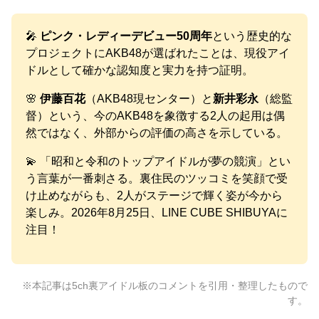
🎤
ピンク・レディーデビュー50周年
という歴史的な
プロジェクトにAKB48が選ばれたことは、現役アイ
ドルとして確かな認知度と実力を持つ証明。
🌸
伊藤百花
（AKB48現センター）と
新井彩永
（総監
督）という、今のAKB48を象徴する2人の起用は偶
然ではなく、外部からの評価の高さを示している。
💫 「昭和と令和のトップアイドルが夢の競演」とい
う言葉が一番刺さる。裏住民のツッコミを笑顔で受
け止めながらも、2人がステージで輝く姿が今から
楽しみ。2026年8月25日、LINE CUBE SHIBUYAに
注目！
※本記事は5ch裏アイドル板のコメントを引用・整理したもので
す。