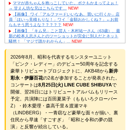
ママが赤ちゃんを抱っこしていた。ボクもかまってよぉ！
→ 甘えん坊な兄はこちらです…
NEW!
【画像】 ワイ「アルファードいいなあ。買いに行くか」店
員「ほいっ見積もりな！」ワイ「金額おかしくね？」←お前
らもそう思うよな？？？？？
NEW!
【画像】 「キム兄」こと芸人・木村祐一さん（63歳）、最
新の松本人志さんとのツーショットが完全に別人だとネット
騒然！ 「マジで誰かわからん」...
NEW!
【凄すぎる】 力士の嫁に美人が多い理由→「これ」だった
ｗｗｗｗｗｗｗ
NEW!
2026年8月、昭和を代表するモンスターユニット
【悲報】 楽天、ガチで逝くｗｗｗｗｗｗｗｗｗｗｗｗｗｗ
ｗｗｗｗｗｗ
NEW!
「ピンク・レディー」のデビュー50周年を記念する
【画像】 芦田愛菜ちゃん「うわー、すごい！なんか出てる
豪華トリビュートプロジェクトに、AKB48から
新井
♥」
NEW!
彩永・伊藤百花
の2名が参加することが発表された。
【物議】板倉滉”年収7億円”報道にガル民騒然→トピ乱立に
コンサートは
8月25日(火) LINE CUBE SHIBUYA
で
「もういい」の声もｗｗｗ
NEW!
開催、翌26日にはトリビュートアルバムもリリース
【完全まとめ】がん保険・医療保険は必要？｜ガル民の本
音とリアル体験談を徹底整理
NEW!
予定。共演陣には百田夏菜子（ももいろクローバー
元AKB社長、22億円申告漏れ 乃木坂46運営会社の株式を
Z）・鈴木愛理・森高千里＆渡瀬マキ
パチンコ京楽産業に譲渡【ノース・リバー】【窪田康志】
（LINDBERG）・一青窈など豪華な面々が揃い、裏
元AKB社長、22億円申告漏れ 乃木坂46運営会社の株式を
住民から早速「すごすぎ」「昭和と令和の夢の競
パチンコ京楽産業に譲渡【ノース・リバー】【窪田康志】
演」と反響が続出している。