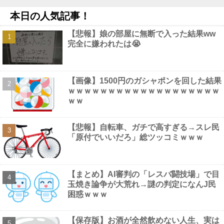
他
NEW!
本日の人気記事！
【画像】 マスパンこと枡田絵理奈アナ、地上波でまさかのパ○チ
ラ
NEW!
【悲報】娘の部屋に無断で入った結果ww
衆院選でほぼ全ての野党「消費税減税するので投票よろし
完全に嫌われたは😭
く！！」→現在の野党「消費税減税やめろ！！財源はどうするん
だ！！」他
NEW!
【画像】 渋谷のナイトプール、谷間とお尻のパラダイスだった件
ｗｗｗｗｗｗ
NEW!
【画像】1500円のガシャポンを回した結果
【衝撃】清水アキラさんの息子・清水良太郎さん死去で落語家・
ｗｗｗｗｗｗｗｗｗｗｗｗｗｗｗｗｗｗｗ
柳家小はださんが「いじめ」「暴行」被害告発・・・・・・・・・
ｗｗ
他
NEW!
【動画】 三上悠亜さん、乳首ポロリしたまま平常心を装うｗｗｗ
ｗｗｗ
NEW!
【悲報】自転車、ガチで高すぎる→スレ民
「原付でいいだろ」総ツッコミｗｗｗ
【まとめ】AI審判の「レスバ闘技場」で目
Powered by livedoor 相互RSS
玉焼き論争が大荒れ→謎の判定になんJ民
困惑ｗｗｗ
【保存版】お酒が全然飲めない人生、実は