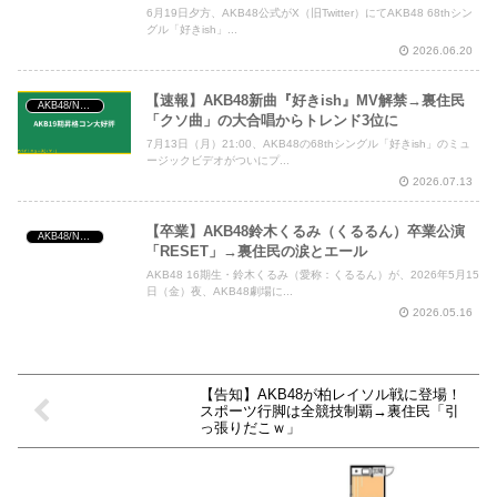
6月19日夕方、AKB48公式がX（旧Twitter）にてAKB48 68thシン
グル「好きish」...
2026.06.20
【速報】AKB48新曲『好きish』MV解禁→裏住民
AKB48/NGT48/他アイドル
「クソ曲」の大合唱からトレンド3位に
7月13日（月）21:00、AKB48の68thシングル「好きish」のミュ
ージックビデオがついにプ...
2026.07.13
【卒業】AKB48鈴木くるみ（くるるん）卒業公演
AKB48/NGT48/他アイドル
「RESET」→裏住民の涙とエール
AKB48 16期生・鈴木くるみ（愛称：くるるん）が、2026年5月15
日（金）夜、AKB48劇場に...
2026.05.16
【告知】AKB48が柏レイソル戦に登場！
スポーツ行脚は全競技制覇→裏住民「引
っ張りだこｗ」