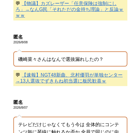
💬
【物議】カズレーザー「任意保険は強制にし
ろ」→なんG民「それただの金持ち理論」と反論ｗ
ｗｗ
匿名
2026/8/08
磯崎菜々さんはなんで選抜漏れしたの？
💬
【速報】NGT48新曲、北村優羽が単独センター
→13人選抜でずきもね初当選に板民歓喜ｗ
匿名
2026/8/07
テレビだけじゃなくてもう今は 全体的にコンテ
ンツ毎に琴線に触れるか否か 全員で同じのに向