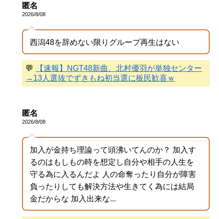
匿名
2026/8/08
西潟48を辞めない限りグループ再生はない
💬
【速報】NGT48新曲、北村優羽が単独センター
→13人選抜でずきもね初当選に板民歓喜ｗ
匿名
2026/8/08
加入が金持ち理論って頭沸いてんのか？ 加入す
るのはもしもの時を想定し自分や相手の人生を
守る為に入るんだよ 人の命奪ったり自分が障害
負ったりしても解決方法や生きてく為には結局
金だからな 加入出来な...