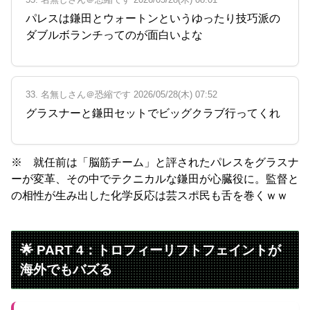
パレスは鎌田とウォートンというゆったり技巧派の
ダブルボランチってのが面白いよな
33. 名無しさん＠恐縮です 2026/05/28(木) 07:52
グラスナーと鎌田セットでビッグクラブ行ってくれ
※ 就任前は「脳筋チーム」と評されたパレスをグラスナ
ーが変革、その中でテクニカルな鎌田が心臓役に。監督と
の相性が生み出した化学反応は芸スポ民も舌を巻くｗｗ
🌟 PART 4：トロフィーリフトフェイントが
海外でもバズる