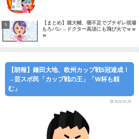
【まとめ】堀大輔、寝不足でブチギレ現場
もろバレ→ドクター高須にも飛び火でｗｗ
ｗ
【朗報】鎌田大地、欧州カップ戦5冠達成！
→芸スポ民「カップ戦の王」「W杯も頼
む」
2026.05.29