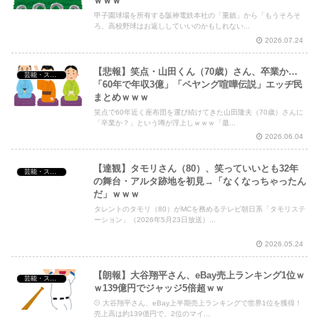
ｗｗｗ
甲子園球場を所有する阪神電鉄本社の「重鎮」から「もうそろそ
ろ、高校野球はお返ししていいのかもしれない...
2026.07.24
【悲報】笑点・山田くん（70歳）さん、卒業か…
芸能・スポーツ・Youtuber
「60年で年収3億」「ペヤング喧嘩伝説」エッヂ民
まとめｗｗｗ
笑点で60年近く座布団を運び続けてきた山田隆夫（70歳）さんに
「卒業か？」という噂が浮上しｗｗｗ「最...
2026.06.04
【達観】タモリさん（80）、笑っていいとも32年
芸能・スポーツ・Youtuber
の舞台・アルタ跡地を初見→「なくなっちゃったん
だ」ｗｗｗ
タレントのタモリ（80）がMCを務めるテレビ朝日系「タモリステ
ーション」（2026年5月23日放送）...
2026.05.24
【朗報】大谷翔平さん、eBay売上ランキング1位ｗ
芸能・スポーツ・Youtuber
ｗ139億円でジャッジ5倍超ｗｗ
⚾️ 大谷翔平さん、eBay上半期売上ランキングで世界1位を獲得！
売上高は約139億円で、2位のマイ...