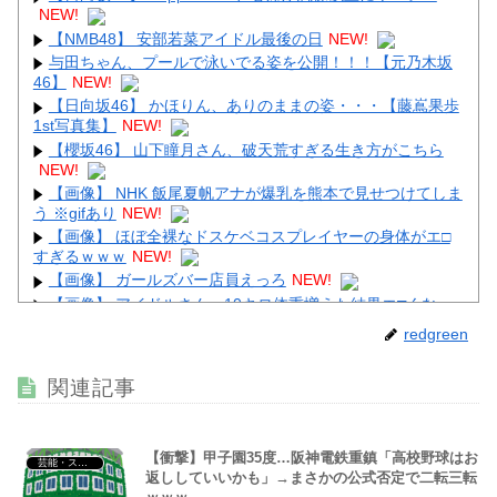
NEW!
Powered by livedoor 相互RSS
【NMB48】 安部若菜アイドル最後の日
NEW!
与田ちゃん、プールで泳いでる姿を公開！！！【元乃木坂
46】
NEW!
【日向坂46】 かほりん、ありのままの姿・・・【藤嶌果歩
1st写真集】
NEW!
【櫻坂46】 山下瞳月さん、破天荒すぎる生き方がこちら
NEW!
【画像】 NHK 飯尾夏帆アナが爆乳を熊本で見せつけてしま
う ※gifあり
NEW!
【画像】 ほぼ全裸なドスケベコスプレイヤーの身体がエ□
すぎるｗｗｗ
NEW!
【画像】 ガールズバー店員えっろ
NEW!
【画像】 アイドルさん、10キロ体重増えた結果エ□くなっ
てしまうｗｗｗｗｗｗ
NEW!
redgreen
【画像】 佳子さま、ボディラインがHすぎる…
NEW!
関連記事
【衝撃】甲子園35度…阪神電鉄重鎮「高校野球はお
芸能・スポーツ・Youtuber
Powered by livedoor 相互RSS
返ししていいかも」→まさかの公式否定で二転三転