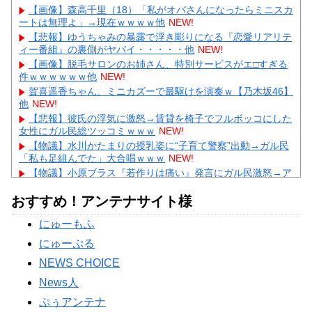
【画像】森高千里（18）「私がオバさんになったらミニスカ
ートは無理よ」→現在ｗｗｗｗ他
NEW!
【悲報】ゆうちゃみの暴露で浮き彫りになる『恋愛リアリテ
ィー番組』の裏側がヤバイ・・・・・他
NEW!
【画像】脱毛サロンのお姉さん、特別サービスがエ□すぎる
件ｗｗｗｗｗｗ他
NEW!
賀喜遥香ちゃん、ミニカズーで最駆けを演奏ｗ【乃木坂46】
他
NEW!
【悲報】彼氏の浮気に激怒→賃貸を椅子でフルボッコにした
女性にガル民総ツッコミｗｗｗ
NEW!
【物議】水川かたまりの授乳姿に“子育て警察”出動→ガル民
「私も足組んでた」大合唱ｗｗｗ
NEW!
【物議】小原ブラス『若作りは痛い』発言にガル民激怒→ア
ラフォー本音噴出ｗｗｗ
おすすめ！アンテナサイト様
【物議】長瀬智也の“スネハラ”謝罪ネタにガル民総ツッコミ
→まさかのオチにｗｗｗ
にゅーもふ
【完全まとめ】親の介護と老後の不安｜ガル民のリアル体験
談を総整理
にゅーぷる
Powered by livedoor 相互RSS
NEWS CHOICE
News人
ぷぅアンテナ