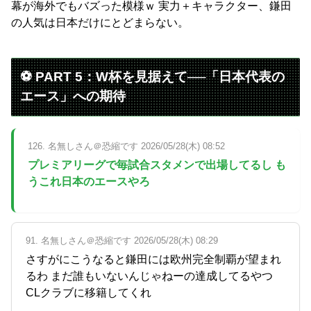
幕が海外でもバズった模様ｗ 実力＋キャラクター、鎌田
の人気は日本だけにとどまらない。
⚽ PART 5：W杯を見据えて──「日本代表の
エース」への期待
126. 名無しさん＠恐縮です 2026/05/28(木) 08:52
プレミアリーグで毎試合スタメンで出場してるし も
うこれ日本のエースやろ
91. 名無しさん＠恐縮です 2026/05/28(木) 08:29
さすがにこうなると鎌田には欧州完全制覇が望まれ
るわ まだ誰もいないんじゃねーの達成してるやつ
CLクラブに移籍してくれ