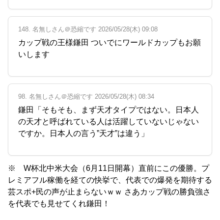
148. 名無しさん＠恐縮です 2026/05/28(木) 09:08
カップ戦の王様鎌田 ついでにワールドカップもお願
いします
98. 名無しさん＠恐縮です 2026/05/28(木) 08:34
鎌田「そもそも、まず天才タイプではない。日本人
の天才と呼ばれている人は活躍していないじゃない
ですか。日本人の言う”天才”は違う」
※ W杯北中米大会（6月11日開幕）直前にこの優勝。プ
レミアフル稼働を経ての快挙で、代表での爆発を期待する
芸スポ+民の声が止まらないｗｗ さあカップ戦の勝負強さ
を代表でも見せてくれ鎌田！