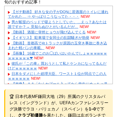
旬のおすすめ記事！
【ガチ動画】 好きな女の子がDQNに居酒屋のトイレに連れ
てかれた… ⇒ やっぱりこうなってた・・・
NEW!
男が船室のベッドで寝ようとしていた。…えっ？あなたは
誰ですか？→ 見知らぬひとがいるんだが…
NEW!
【動画】 酒屋に突然ヒョウが飛び込んでくる
NEW!
【イギリス】 駐車場で女同士の乱闘騒ぎが勃発
NEW!
【動画】 首都高で4tトラックが原因の玉突き事故に巻き込
まれた軽バンの車載。
NEW!
【画像】 16歳でこのお◯ぱいはいかんでしょｗｗｗwｗｗ
ｗｗｗｗｗｗ❤
NEW!
彼氏が『この車』買おうとして私とケンカになってるんだ
けどｗｗｗｗｗｗ
NEW!
日本をダメにした総理大臣、ワースト１位が同点でこの人
ｗｗｗｗｗｗ
NEW!
【画像】 まま「なんかプール入ってたら学生にめっちゃ見
られたw」
NEW!
出張から帰ったら、嫁の顔が青ざめていた。俺「一体何が
🏆 日本代表MF鎌田大地（29）所属のクリスタルパ
あったんだ？」嫁「…」→子供たちに話を聞くと…
NEW!
レス（イングランド）が、UEFAカンファレンスリー
【悲報】彼氏の浮気に激怒→賃貸を椅子でフルボッコにし
た女性にガル民総ツッコミｗｗｗ
グ決勝でラヨ・バリェカノ（スペイン）を
1−0
で下
【物議】水川かたまりの授乳姿に“子育て警察”出動→ガル民
し、
クラブ初優勝
を果たした。鎌田は左ボランチで