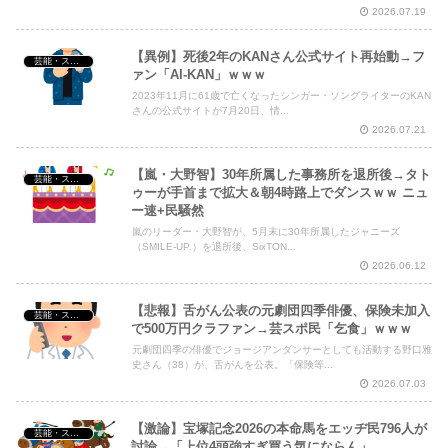
2026.07.19
【異例】死後2年のKANさん公式サイト再始動→フ
芸能・スポーツ・Youtuber
ァン「AI-KAN」ｗｗｗ
2023年11月に61歳で亡くなったシンガー・ソングライターのKAN
さんの公式サイトが7月20日、情...
2026.07.21
【嵐・大野智】30年所属した事務所を退所後→タト
芸能・スポーツ・Youtuber
ゥーが手首まで拡大＆朝4時路上でダンスｗｗ ニュ
ー速+民騒然
嵐のリーダー・大野智が、5月末に30年所属したジャニーズ
（SMILE-UP.）を退所後、SixTON...
2026.06.12
【悲報】舌がん公表の元劇団四季俳優、保険未加入
芸能・スポーツ・Youtuber
で500万円クラファン→芸スポ民「乞食」ｗｗｗ
元劇団四季の俳優でジョージアンダンサーとしても活動する野口雅
史さん（38）が、舌がんを公表。「保険等...
2026.07.03
【激論】宝塚記念2026の本命馬をエッヂ民796人が
芸能・スポーツ・Youtuber
討論→「上位4頭強すぎ買う気にならん」