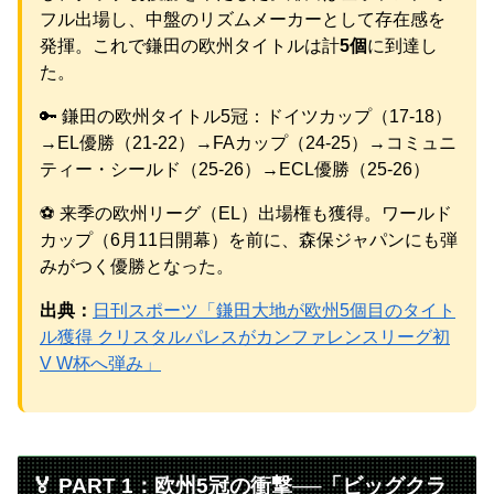
「私も足組んでた」大合唱ｗｗｗ
フル出場し、中盤のリズムメーカーとして存在感を
元AKB社長、22億円申告漏れ 乃木坂46運営会社の株式を
発揮。これで鎌田の欧州タイトルは計
5個
に到達し
パチンコ京楽産業に譲渡【ノース・リバー】【窪田康志】
た。
元AKB社長、22億円申告漏れ 乃木坂46運営会社の株式を
パチンコ京楽産業に譲渡【ノース・リバー】【窪田康志】
🔑 鎌田の欧州タイトル5冠：ドイツカップ（17-18）
→EL優勝（21-22）→FAカップ（24-25）→コミュニ
ティー・シールド（25-26）→ECL優勝（25-26）
⚽ 来季の欧州リーグ（EL）出場権も獲得。ワールド
Powered by livedoor 相互RSS
カップ（6月11日開幕）を前に、森保ジャパンにも弾
みがつく優勝となった。
出典：
日刊スポーツ「鎌田大地が欧州5個目のタイト
ル獲得 クリスタルパレスがカンファレンスリーグ初
V W杯へ弾み」
🏅 PART 1：欧州5冠の衝撃──「ビッグクラ