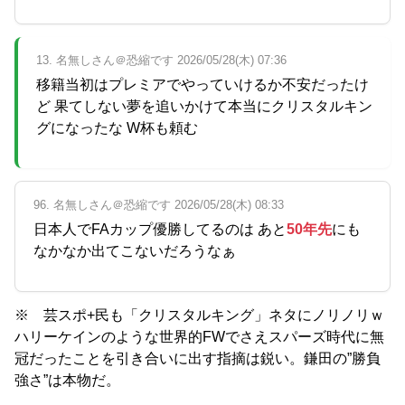
13. 名無しさん＠恐縮です 2026/05/28(木) 07:36
移籍当初はプレミアでやっていけるか不安だったけ
ど 果てしない夢を追いかけて本当にクリスタルキン
グになったな W杯も頼む
96. 名無しさん＠恐縮です 2026/05/28(木) 08:33
日本人でFAカップ優勝してるのは あと
50年先
にも
なかなか出てこないだろうなぁ
※ 芸スポ+民も「クリスタルキング」ネタにノリノリｗ
ハリーケインのような世界的FWでさえスパーズ時代に無
冠だったことを引き合いに出す指摘は鋭い。鎌田の”勝負
強さ”は本物だ。