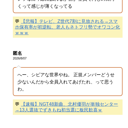
くって感じが薄くなってる
💬
【悲報】テレビ、Z世代7割に見放される→スマ
ホ保有率が初逆転、老人もネトフリ勢でオワコン化
ｗｗｗ
匿名
2026/8/07
へー、シビアな世界やね。 正規メンバーどうせ
少ないんだから全員入れてあげたれ、って思う
わ。
💬
【速報】NGT48新曲、北村優羽が単独センター
→13人選抜でずきもね初当選に板民歓喜ｗ