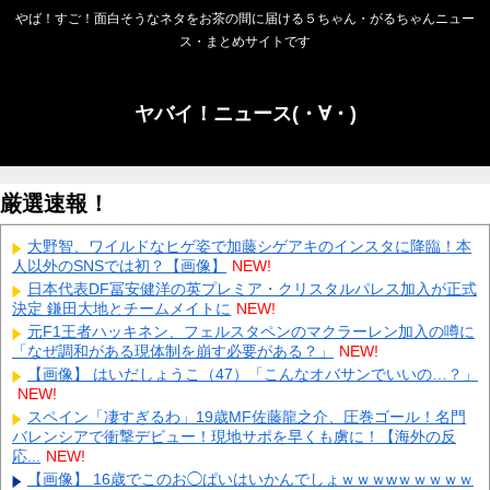
やば！すご！面白そうなネタをお茶の間に届ける５ちゃん・がるちゃんニュー
ス・まとめサイトです
ヤバイ！ニュース(・∀・)
厳選速報！
大野智、ワイルドなヒゲ姿で加藤シゲアキのインスタに降臨！本
人以外のSNSでは初？【画像】
NEW!
日本代表DF冨安健洋の英プレミア・クリスタルパレス加入が正式
決定 鎌田大地とチームメイトに
NEW!
元F1王者ハッキネン、フェルスタペンのマクラーレン加入の噂に
「なぜ調和がある現体制を崩す必要がある？」
NEW!
【画像】 はいだしょうこ（47）「こんなオバサンでいいの…？」
NEW!
スペイン「凄すぎるわ」19歳MF佐藤龍之介、圧巻ゴール！名門
バレンシアで衝撃デビュー！現地サポを早くも虜に！【海外の反
応...
NEW!
【画像】 16歳でこのお◯ぱいはいかんでしょｗｗｗwｗｗｗｗｗ