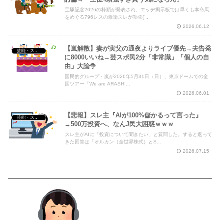
宝塚記念2026の枠順が発表され、エッヂ掲示板では早くも本命馬
をめぐる796レスの激論スレが勃発(´...
2026.06.12
【嵐解散】妻が実父の通夜よりライブ優先→夫告発
芸能・スポーツ・Youtuber
に8000いいね→芸スポ民2分「非常識」「個人の自
由」大論争
国民的グループ・嵐が2026年5月31日（日）、東京ドームでの全
国ツアー「We are ARASHI...
2026.06.01
【悲報】スレ主『AIが100%儲かるって言った』
芸能・スポーツ・Youtuber
→500万投資へ、なんJ民大困惑ｗｗｗ
スレ主がAIに「投資について聞きたい」と質問した。すると返って
きた回答は「オルカン（全世界株式）とS...
2026.07.15