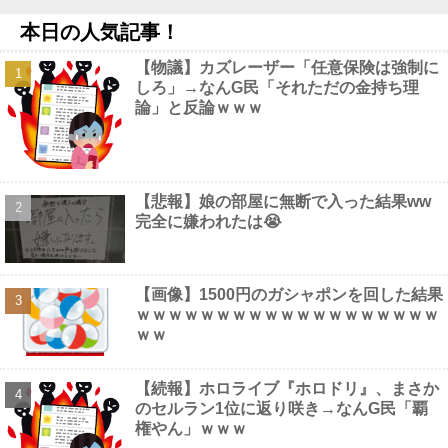
【速報】中国の海警局と中国海軍の船が衝突2人死亡 南シナ海で
本日の人気記事！
フィリピン船を追跡中他
NEW!
【画像】 アイドルさん、10キロ体重増えた結果エ□くなってしま
【物議】カズレーザー「任意保険は強制に
うｗｗｗｗｗｗ
NEW!
しろ」→なんG民「それただの金持ち理
【画像】 佳子さま、ボディラインがHすぎる…
NEW!
論」と反論ｗｗｗ
【動画】 Kカップお○ぱい、触るにはデカすぎるｗｗｗ
NEW!
【悲報】娘の部屋に無断で入った結果ww
完全に嫌われたは😭
Powered by livedoor 相互RSS
【画像】1500円のガシャポンを回した結果
ｗｗｗｗｗｗｗｗｗｗｗｗｗｗｗｗｗｗｗ
ｗｗ
【続報】ホロライブ『ホロドリ』、まさか
のセルラン1位に返り咲き→なんG民「覇
権やん」ｗｗｗ