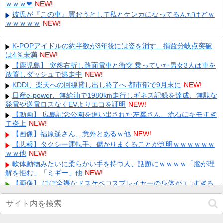
ｗｗｗ❤
NEW!
彼氏が『この車』買おうとして私とケンカになってるんだけどｗ
ｗｗｗｗｗ
NEW!
日本をダメにした総理大臣、ワースト１位が同点でこの人ｗｗｗ
ｗｗｗ
NEW!
K-POPアイドルの約半数が3年後には姿を消す…損益分岐点突破
【画像】このトイレのデザインが話題！間違って入るやつ続出
は4％未満
NEW!
www 他
NEW!
【鹿児島】 突然右折し路面電車と衝突 乗っていた男女3人は車を
20年落ちで走行距離3マンの軽15万 他
NEW!
放置しダッシュで逃走中
NEW!
【ホロライブ】ニコ、引っ越し先に洗濯機置き場がない 他
NEW!
KDDI、楽天への回線貸し出し終了へ 都市部で9月末に
NEW!
【声優】逢田梨香子(34)【ラブライブ！サンシャイン!!】 他
日産e-power、無給油で1980km走行しギネス記録を達成、無駄な
NEW!
発電や送電ロスなくEVよりエコを証明
NEW!
【動画】日本を応援するチアガールの健康的下半身ｗｗｗｗｗ 他
【動画】 広島記念公園を追い出された左翼さん、流石にキモすぎ
NEW!
て炎上
NEW!
【画像】 まま「なんかプール入ってたら学生にめっちゃ見られた
【画像】福原遥さん、意外とあるｗ他
NEW!
w」
NEW!
【悲報】タクシー運転手、儲かりまくることが判明ｗｗｗｗｗｗ
出張から帰ったら、嫁の顔が青ざめていた。俺「一体何があった
ｗｗ他
NEW!
んだ？」嫁「…」→子供たちに話を聞くと…
NEW!
軟体動物みたいに柔らかい手を持つ人、話題にｗｗｗｗ「脳が理
解を拒む」「ミギー」他
NEW!
Powered by livedoor 相互RSS
【画像】 ほぼ全裸なドスケベコスプレイヤーの身体がエ□すぎる
ｗｗｗ
NEW!
防弾ガラスの件で誤情報を拡散した左派、間違いを指摘されても
頑として認めなかった結果……他
NEW!
【画像】 ガールズバー店員えっろ
NEW!