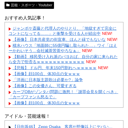
芸能・スポーツ・Youtuber
おすすめ人気記事！
ジャンポケ斎藤と代理人のやりとり、「地獄すぎて完全に
コントになってる……」と衝撃を受ける人が続出中
NEW!
【画像】 日本共産党の街宣車、ほんと碌でもないな
NEW!
積水ハウス「地面師に55億円騙し取られた…」ワイ「はえ
ーかわいそう…会社滅茶苦茶やろなぁ」
NEW!
【動画】 移民受け入れ派のパヨおば、自分の家に来られた
ら全力で拒否るｗｗｗｗｗｗｗｗｗｗｗｗ
NEW!
【悲報】 ドル円、年末150円割れへｗｗｗｗｗ
NEW!
【画像】顔100点、体30点の女ｗｗｗ
「洋画に日本版主題歌は必要か?」論争
【画像】この女優さん、可愛すぎる
カープOBがゾンタバ問題に激怒！「謝罪会見を開くべき」
「カープファンも怒るで」
【画像】顔100点、体30点の女ｗｗｗ
アイドル・芸能速報！
【日向坂46】 Zepp Osaka、客席が想像以上にヤバい…