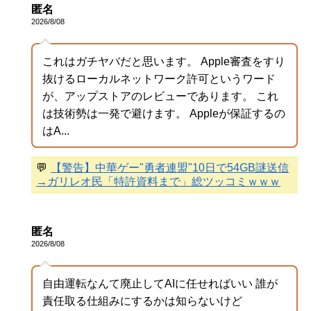
匿名
2026/8/08
これはガチヤバだと思います。 Apple審査をすり
抜けるローカルネットワーク許可というワード
が、アップストアのレビューであります。 これ
は技術勢は一発で避けます。 Appleが保証するの
はA...
💬
【警告】中華ゲー"勇者連盟"10日で54GB謎送信
→ガリレオ民「特許資料まで」総ツッコミｗｗｗ
匿名
2026/8/08
自由運転なんて廃止してAIに任せればいい 誰が
責任取る仕組みにするかは知らないけど