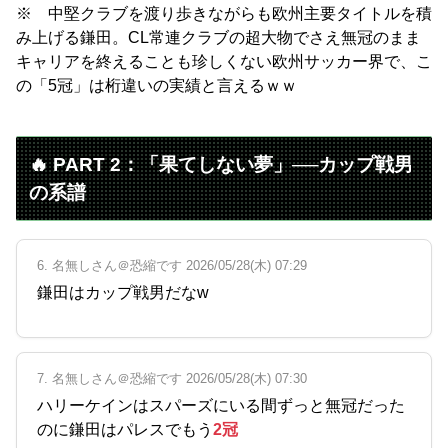
※ 中堅クラブを渡り歩きながらも欧州主要タイトルを積
み上げる鎌田。CL常連クラブの超大物でさえ無冠のまま
キャリアを終えることも珍しくない欧州サッカー界で、こ
の「5冠」は桁違いの実績と言えるｗｗ
🔥 PART 2：「果てしない夢」──カップ戦男
の系譜
6. 名無しさん＠恐縮です 2026/05/28(木) 07:29
鎌田はカップ戦男だなw
7. 名無しさん＠恐縮です 2026/05/28(木) 07:30
ハリーケインはスパーズにいる間ずっと無冠だった
のに鎌田はパレスでもう
2冠