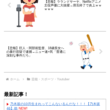
【悲報】ラランドサーヤ、Netflixアニメ
主役声優に大抜擢→滑舌終了で炎上ｗｗ
ｗｗｗ
【悲報】巨人・阿部前監督、18歳長女へ
の暴行容疑で逮捕→ニュー速+民「普通に
深刻な事件だろ」
ホーム
芸能・スポーツ・Youtuber
最新記事！
乃木坂の10月生まれってこんないるんだな！！！【乃木坂
46】他
NEW!