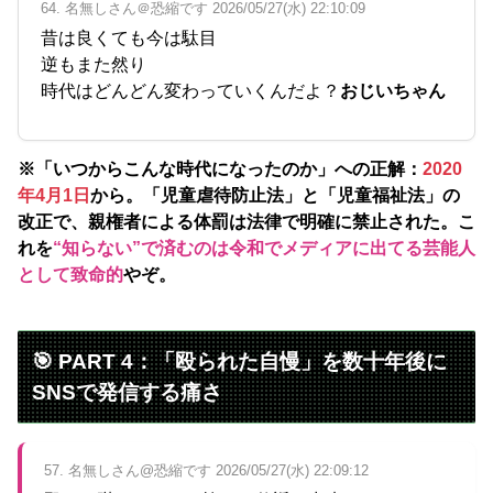
64. 名無しさん＠恐縮です 2026/05/27(水) 22:10:09
昔は良くても今は駄目
逆もまた然り
時代はどんどん変わっていくんだよ？
おじいちゃん
※「いつからこんな時代になったのか」への正解：
2020
年4月1日
から。「児童虐待防止法」と「児童福祉法」の
改正で、親権者による体罰は法律で明確に禁止された。こ
れを
“知らない”で済むのは令和でメディアに出てる芸能人
として致命的
やぞ。
🎯 PART 4：「殴られた自慢」を数十年後に
SNSで発信する痛さ
57. 名無しさん@恐縮です 2026/05/27(水) 22:09:12