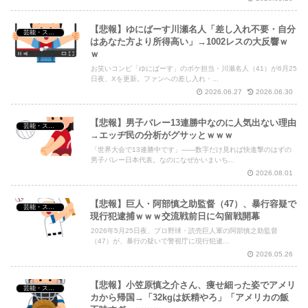
【悲報】ゆにばーす川瀬名人「差し入れ不要・自分
芸能・スポーツ・Youtuber
はあなた方より所得高い」→1002レスの大反響ｗ
ｗ
お笑いコンビ「ゆにばーす」のボケ担当・川瀬名人（41）が6月25
日夜、Xを更新。ファンへの差し入れ・...
2026.06.27
2026.06.30
【悲報】男子バレー13連勝中なのに人気出ない理由
芸能・スポーツ・Youtuber
→エッヂ民の分析がグサッとｗｗｗ
「世界大会で13連勝中です」——数字だけ見れば快進撃のはずの
男子バレー日本代表。なのになぜかいまいち...
2026.08.01
【悲報】巨人・阿部慎之助監督（47）、暴行容疑で
芸能・スポーツ・Youtuber
現行犯逮捕ｗｗｗ交流戦前日に勾留戦開幕
2026年5月25日夜、プロ野球・読売巨人軍の阿部慎之助監督
（47）が、暴行の疑いで警視庁に現行犯逮...
2026.05.26
【悲報】小笠原慎之介さん、痩せ細った姿でアメリ
芸能・スポーツ・Youtuber
カから帰国→「32kgは妖精やろ」「アメリカの飯