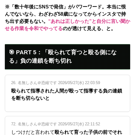
※「数十年後にSNSで発信」がパワーワード。本当に恨
んでないなら、わざわざ58歳になってからインスタで持
ち出す必要もない。
“あれは正しかった”と自分に言い聞か
せる作業を令和でやってる
のが透けて見える、と。
🎯 PART 5：「殴られて育つと殴る側にな
る」負の連鎖を断ち切れ
26. 名無しさん＠恐縮です 2026/05/27(水) 22:03:59
殴られて指導された人間が殴って指導する負の連鎖
を断ち切らないと
72. 名無しさん＠恐縮です 2026/05/27(水) 22:11:52
しつけだと言われて
殴られて育った子供の前でそれ