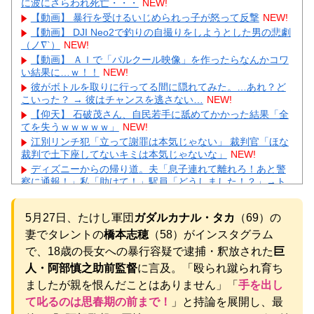
に波にさらわれ死亡・・・
NEW!
【動画】 暴行を受けるいじめられっ子が怒って反撃
NEW!
【動画】 DJI Neo2で釣りの自撮りをしようとした男の悲劇
（ノ∇`）
NEW!
【動画】 ＡＩで「パルクール映像」を作ったらなんかコワ
い結果に…ｗ！！
NEW!
彼がボトルを取りに行ってる間に隠れてみた。…あれ？ど
こいった？ → 彼はチャンスを逃さない…
NEW!
【仰天】 石破茂さん、自民若手に舐めてかかった結果「全
てを失うｗｗｗｗｗ」
NEW!
江別リンチ犯「立って謝罪は本気じゃない」 裁判官「ほな
裁判で土下座してないキミは本気じゃないな」
NEW!
ディズニーからの帰り道。夫「息子連れて離れろ！あと警
察に通報！」私「助けて！」駅員「どうしました！？」→ト
ンデモナイことに…
NEW!
【画像】 すでにメスの体つきになったいもうと
NEW!
5月27日、たけし軍団
ガダルカナル・タカ
（69）の
彫り師歴23年「タトゥー入れてる奴は99％バカです」「バ
妻でタレントの
橋本志穂
（58）がインスタグラム
カは5000円が好き」無断キャンセル、挨拶できない、金がな
い…客層をぶっちゃけ
NEW!
で、18歳の長女への暴行容疑で逮捕・釈放された
巨
【衝撃】昭和の大女優・小川真由美86歳死去→娘が明かす
人・阿部慎之助前監督
に言及。「殴られ蹴られ育ち
壮絶「毒母」の素顔に絶句ｗｗｗ
NEW!
ましたが親を恨んだことはありません」「
手を出し
【続報】上沼恵美子が三山凌輝を「浮気虫」認定→ガル民
て叱るのは思春期の前まで！
」と持論を展開し、最
「宮川大輔」いじりで大盛り上がりｗｗｗ