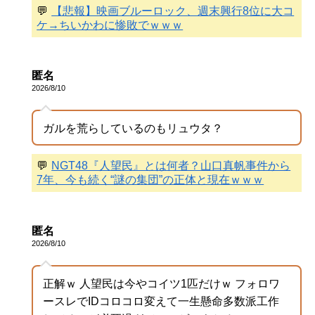
💬
【悲報】映画ブルーロック、週末興行8位に大コ
ケ→ちいかわに惨敗でｗｗｗ
匿名
2026/8/10
ガルを荒らしているのもリュウタ？
💬
NGT48『人望民』とは何者？山口真帆事件から
7年、今も続く“謎の集団”の正体と現在ｗｗｗ
匿名
2026/8/10
正解ｗ 人望民は今やコイツ1匹だけｗ フォロワ
ースレでIDコロコロ変えて一生懸命多数派工作