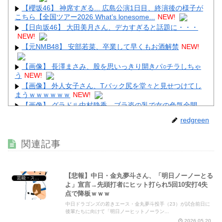
【櫻坂46】 神席すぎる... 広島公演1日目、終演後の様子が
こちら【全国ツアー2026 What’s lonesome...
NEW!
【日向坂46】 大田美月さん、デカすぎると話題に・・・
NEW!
【元NMB48】 安部若菜、卒業して早くもお酒解禁
NEW!
【画像】 長澤まさみ、股を思いっきり開きパ○チラしちゃ
う
NEW!
【画像】 外人女子さん、Tバック尻を堂々と見せつけてし
まうｗｗｗｗｗｗ
NEW!
【画像】 グラドル中村静香、ブラ姿の乳で女の色気全開
NEW!
redgreen
【画像】 すでにメスの体つきになったいもうと
NEW!
【画像】 童顔すぎる女子アナさん、まさかの温泉レポート
関連記事
が話題騒然となってしまうｗｗｗｗｗｗ
NEW!
【悲報】中日・金丸夢斗さん、「明日ノーノーとる
芸能・スポーツ・Youtuber
よ」宣言→先頭打者にヒット打られ5回10安打4失
点で降板ｗｗｗ
Powered by livedoor 相互RSS
中日ドラゴンズの若きエース・金丸夢斗投手（23）が試合前日に
後輩たちに向けて「明日ノーヒットノーラン...
2026.05.20