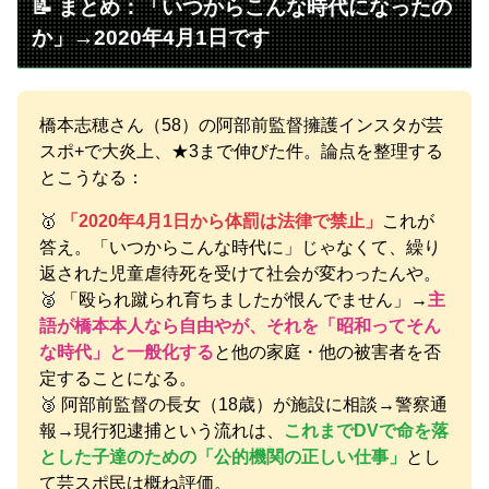
📝 まとめ：「いつからこんな時代になったの
か」→2020年4月1日です
橋本志穂さん（58）の阿部前監督擁護インスタが芸
スポ+で大炎上、★3まで伸びた件。論点を整理する
とこうなる：
🥇
「2020年4月1日から体罰は法律で禁止」
これが
答え。「いつからこんな時代に」じゃなくて、繰り
返された児童虐待死を受けて社会が変わったんや。
🥈 「殴られ蹴られ育ちましたが恨んでません」→
主
語が橋本本人なら自由やが、それを「昭和ってそん
な時代」と一般化する
と他の家庭・他の被害者を否
定することになる。
🥉 阿部前監督の長女（18歳）が施設に相談→警察通
報→現行犯逮捕という流れは、
これまでDVで命を落
とした子達のための「公的機関の正しい仕事」
とし
て芸スポ民は概ね評価。