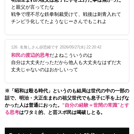
と親父が言ってたな
戦争で理不尽な鉄拳制裁受けて、戦後は刺青入れて
チンピラ化してたようなじーさんでもこれよ
126. 名無しさん@恐縮です 2026/05/27(水) 22:20:42
和民の渡辺的思考
だよねこういうのは
自分は大丈夫だっただから他人も大丈夫なはずだ大
丈夫じゃないのはおかしいって
※「昭和は殴る時代」というのも結局は世代の中の一部の
話で、明治・大正生まれの祖父世代でも息子に手を上げな
かった人は普通におった。
“自分の経験＝世間の常識”とす
る思考
はワタミ的、と芸スポ民は喝破しとる。