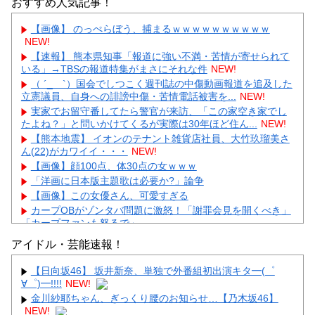
おすすめ人気記事！
【画像】 のっぺらぼう、捕まるｗｗｗｗｗｗｗｗｗｗ
NEW!
【速報】 熊本県知事「報道に強い不満・苦情が寄せられて
いる」→TBSの報道特集がまさにそれな件
NEW!
（ ´_ゝ`）国会でしつこく週刊誌の中傷動画報道を追及した
立憲議員、自身への誹謗中傷・苦情電話被害を...
NEW!
実家でお留守番してたら警官が来訪、「この家空き家でし
たよね？」と問いかけてくるが実際は30年ほど住ん...
NEW!
【熊本地震】 イオンのテナント雑貨店社員、大竹玖瑠美さ
ん(22)がカワイイ・・・
NEW!
【画像】顔100点、体30点の女ｗｗｗ
「洋画に日本版主題歌は必要か?」論争
【画像】この女優さん、可愛すぎる
カープOBがゾンタバ問題に激怒！「謝罪会見を開くべき」
「カープファンも怒るで」
【画像】顔100点、体30点の女ｗｗｗ
アイドル・芸能速報！
【日向坂46】 坂井新奈、単独で外番組初出演キタ━(゜
∀゜)━!!!!
NEW!
金川紗耶ちゃん、ぎっくり腰のお知らせ…【乃木坂46】
NEW!
Powered by livedoor 相互RSS