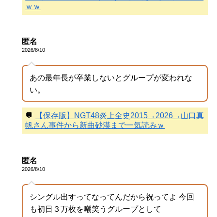
ｗｗ
匿名
2026/8/10
あの最年長が卒業しないとグループが変われな
い。
💬
【保存版】NGT48炎上全史2015→2026→山口真
帆さん事件から新曲砂漠まで一気読みｗ
匿名
2026/8/10
シングル出すってなってんだから祝ってよ 今回
も初日３万枚を嘲笑うグループとして