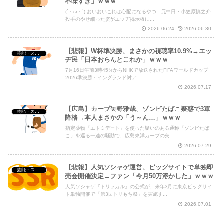
不味すぎ」ｗｗｗ
(´・ω・`) おいおいこれは心配になるやつ…元中日・小笠原慎之介
投手のやせ細った姿がエッヂ掲示板に...
2026.06.24
2026.06.30
【悲報】W杯準決勝、まさかの視聴率10.9%→エッ
芸能・スポーツ・Youtuber
ヂ民「日本おらんとこれか」ｗｗｗ
7月16日午前3時45分からNHKで放送されたFIFAワールドカップ
2026準決勝・イングランド対ア...
2026.07.17
【広島】カープ矢野雅哉、ゾンビたばこ疑惑で3軍
芸能・スポーツ・Youtuber
降格→本人まさかの「う～ん…」ｗｗｗ
指定薬物「エトミデート」を使った疑いのある通称「ゾンビたば
こ」を巡る一連の騒動で、広島東洋カープの矢...
2026.07.29
【悲報】人気ソシャゲ運営、ビッグサイトで単独即
芸能・スポーツ・Youtuber
売会開催決定→ファン「今月50万溶かした」ｗｗｗ
人気ソシャゲ『トリッカル』の公式が、来年3月に東京ビッグサイ
ト単独開催で「第3回トリもち祭」を実施す...
2026.07.01