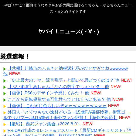
やば！すご！面白そうなネタをお茶の間に届ける５ちゃん・がるちゃんニュー
ス・まとめサイトです
ヤバイ！ニュース(・∀・)
厳選速報！
【悲報】川崎市のふるさと納税返礼品がひどすぎて草wwwwww
他
NEW!
「史上最大のデマ、流言飛語」と聞いて思いつくのは？ 他
NEW!
【ぶいすぽ】あしゅみ「なんの数字でしょうか❓」 他
NEW!
【画像】PS6のデザイン予想してみた！ 他
NEW!
ここから逆転優勝する可能性ってどれくらいある？ 他
NEW!
【画像】 これ同じ色らしいぞｗｗｗｗｗｗｗｗｗｗ
NEW!
外国人「とてつもない逸材がいる」15歳FW礒部怜夢、衝撃ゴー
ルでリバプールU15撃破！海外ファン絶賛！【海外の反応】
NEW!
【敗戦】 西武ファン集合（2026.8.9）
NEW!
FRIDAY作成のタレント＆アスリート「最新CMギャラリスト」消
えた女優、旧ジャニの明暗、規格外の13億円!?
NEW!