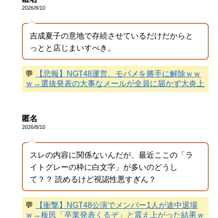
2026/8/10
吉成夏子の意地で存続させているだけだからと
っとと店じまいすべき。
💬
【悲報】NGT48運営、モバメを勝手に解除ｗｗ
ｗ→選抜発表の大事なメールが全員に届かず大炎上
匿名
2026/8/10
スレの内容に関係ないんだが、最近ここの「ラ
イトグレーの枠に白文字」が多いのどうし
て？？ 読めるけど視認性悪すぎん？
💬
【衝撃】NGT48公演でメンバー1人が途中退場
ｗ→板民「卒業発表くるぞ」と震え上がった結果ｗ