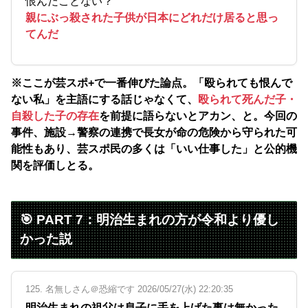
恨んだことない？
親にぶっ殺された子供が日本にどれだけ居ると思っ
てんだ
※ここが芸スポ+で一番伸びた論点。「殴られても恨んで
ない私」を主語にする話じゃなくて、
殴られて死んだ子・
自殺した子の存在
を前提に語らないとアカン、と。今回の
事件、施設→警察の連携で長女が命の危険から守られた可
能性もあり、芸スポ民の多くは「いい仕事した」と公的機
関を評価しとる。
🎯 PART 7：明治生まれの方が令和より優し
かった説
125. 名無しさん＠恐縮です 2026/05/27(水) 22:20:35
明治生まれの祖父は息子に手を上げた事は無かった