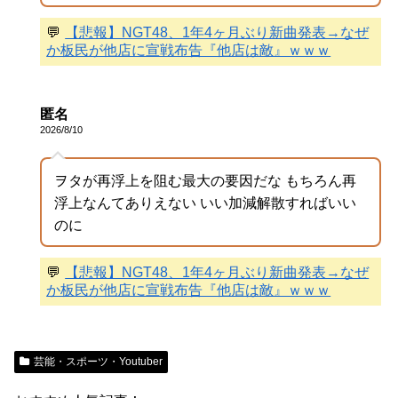
💬
【悲報】NGT48、1年4ヶ月ぶり新曲発表→なぜ
か板民が他店に宣戦布告『他店は敵』ｗｗｗ
匿名
2026/8/10
ヲタが再浮上を阻む最大の要因だな もちろん再
浮上なんてありえない いい加減解散すればいい
のに
💬
【悲報】NGT48、1年4ヶ月ぶり新曲発表→なぜ
か板民が他店に宣戦布告『他店は敵』ｗｗｗ
芸能・スポーツ・Youtuber