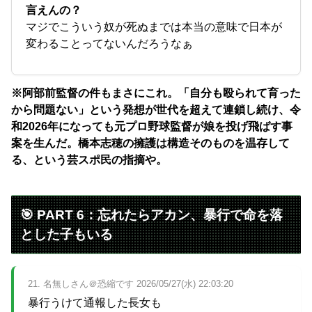
言えんの？
マジでこういう奴が死ぬまでは本当の意味で日本が
変わることってないんだろうなぁ
※阿部前監督の件もまさにこれ。「自分も殴られて育った
から問題ない」という発想が世代を超えて連鎖し続け、令
和2026年になっても元プロ野球監督が娘を投げ飛ばす事
案を生んだ。橋本志穂の擁護は構造そのものを温存して
る、という芸スポ民の指摘や。
🎯 PART 6：忘れたらアカン、暴行で命を落
とした子もいる
21. 名無しさん＠恐縮です 2026/05/27(水) 22:03:20
暴行うけて通報した長女も