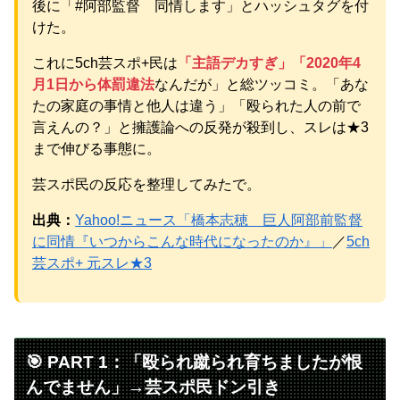
元AKB社長、22億円申告漏れ 乃木坂46運営会社の株式を
後に「#阿部監督 同情します」とハッシュタグを付
パチンコ京楽産業に譲渡【ノース・リバー】【窪田康志】
けた。
元AKB社長、22億円申告漏れ 乃木坂46運営会社の株式を
パチンコ京楽産業に譲渡【ノース・リバー】【窪田康志】
これに5ch芸スポ+民は
「主語デカすぎ」「2020年4
月1日から体罰違法
なんだが」と総ツッコミ。「あな
たの家庭の事情と他人は違う」「殴られた人の前で
言えんの？」と擁護論への反発が殺到し、スレは★3
まで伸びる事態に。
Powered by livedoor 相互RSS
芸スポ民の反応を整理してみたで。
出典：
Yahoo!ニュース「橋本志穂 巨人阿部前監督
に同情『いつからこんな時代になったのか』」
／
5ch
芸スポ+ 元スレ★3
🎯 PART 1：「殴られ蹴られ育ちましたが恨
んでません」→芸スポ民ドン引き