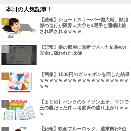
【画像】 グラドル中村静香、ブラ姿の乳で女の色気全開
NEW!
本日の人気記事！
熊本地震支援に米軍が救援物資を輸送、KC-130輸送機が飲料水約
16トンを空輸！他
NEW!
【続報】ショートスリーパー堀大輔、頭頂
【画像】 すでにメスの体つきになったいもうと
NEW!
部の進行が限界→大谷ら4選手と睡眠比較
スレッズ民「ここのローソンの店長マジでヤバい！こんなコンビ
され晒されるｗｗｗ
ニ二度と行かない！」とブチギレ→被害者アピするも「ヤバイのは
お前だよ」とツッコミ殺到ｗｗｗｗｗｗｗ他
NEW!
【画像】 童顔すぎる女子アナさん、まさかの温泉レポートが話題
【悲報】娘の部屋に無断で入った結果ww
騒然となってしまうｗｗｗｗｗｗ
NEW!
完全に嫌われたは😭
【画像】1500円のガシャポンを回した結果
ｗｗｗｗｗｗｗｗｗｗｗｗｗｗｗｗｗｗｗ
Powered by livedoor 相互RSS
ｗｗ
【まとめ】ハンタのタイソン王子、マジで
王の器だった件→考察班の盛り上がりｗｗ
ｗ
【悲報】映画ブルーロック、週末興行8位