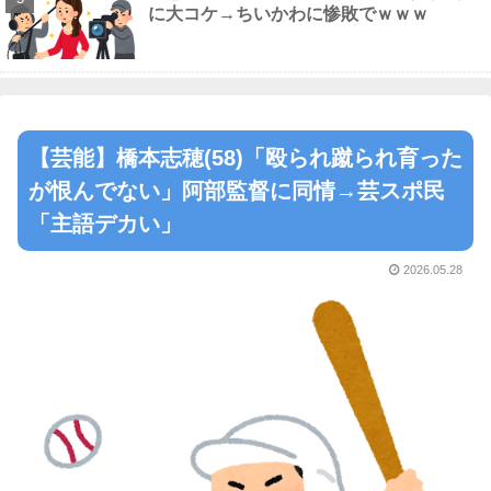
に大コケ→ちいかわに惨敗でｗｗｗ
【芸能】橋本志穂(58)「殴られ蹴られ育った
が恨んでない」阿部監督に同情→芸スポ民
「主語デカい」
2026.05.28