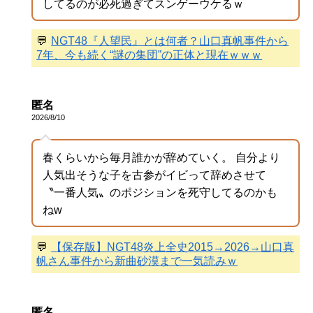
してるのが必死過ぎてスンゲーウケるｗ
💬
NGT48『人望民』とは何者？山口真帆事件から
7年、今も続く“謎の集団”の正体と現在ｗｗｗ
匿名
2026/8/10
春くらいから毎月誰かが辞めていく。 自分より
人気出そうな子を古参がイビって辞めさせて
〝一番人気〟のポジションを死守してるのかも
ねw
💬
【保存版】NGT48炎上全史2015→2026→山口真
帆さん事件から新曲砂漠まで一気読みｗ
匿名