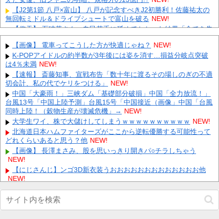
【J2第1節 八戸×富山】 八戸が記念すべきJ2初勝利！佐藤祐太の
無回転ミドル＆ドライブシュートで富山を破る
NEW!
【仰天】 石破茂さん、自民若手に舐めてかかった結果「全てを失
うｗｗｗｗｗ」
NEW!
【画像】 電車ってこうした方が快適じゃね？
NEW!
江別リンチ犯「立って謝罪は本気じゃない」 裁判官「ほな裁判で
K-POPアイドルの約半数が3年後には姿を消す…損益分岐点突破
土下座してないキミは本気じゃないな」
NEW!
は4％未満
NEW!
ディズニーからの帰り道。夫「息子連れて離れろ！あと警察に通
【速報】 斎藤知事、宣戦布告「数十年に渡るその場しのぎの不適
報！」私「助けて！」駅員「どうしました！？」→トンデモナイこ
切会計、私の代でケリをつける」
NEW!
と...
NEW!
中国「大豪雨！」三峡ダム「基礎部分破損」中国「全力放流！」
【画像】 すでにメスの体つきになったいもうと
NEW!
台風13号「中国上陸予測」台風15号「中国接近（画像」中国「台風
彫り師歴23年「タトゥー入れてる奴は99％バカです」「バカは
同時上陸！（穀物生産が壊滅危機」→
NEW!
5000円が好き」無断キャンセル、挨拶できない、金がない…
大学生ワイ、株で大儲けしてしまうｗｗｗｗｗｗｗｗｗｗ
NEW!
客...
NEW!
北海道日本ハムファイターズがここから逆転優勝する可能性って
Powered by livedoor 相互RSS
どれくらいあると思う？他
NEW!
【画像】 長澤まさみ、股を思いっきり開きパ○チラしちゃう
NEW!
【にじさんじ】ンゴ3D新衣装うおおおおおおおおおおおおお他
NEW!
【画像】 外人女子さん、Tバック尻を堂々と見せつけてしまうｗ
ｗｗｗｗｗ
NEW!
イオン爆発「車で来てるから戻るしかない」避難後に館内へ…現
場の実態が判明他
NEW!