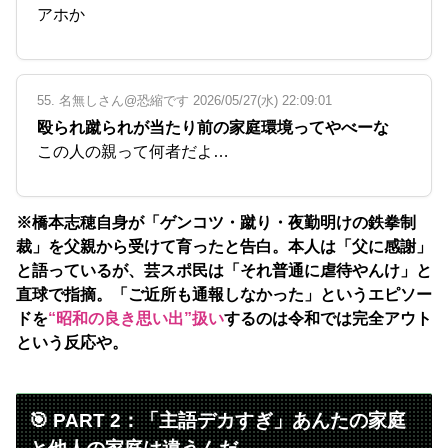
アホか
55. 名無しさん@恐縮です 2026/05/27(水) 22:09:01
殴られ蹴られが当たり前の家庭環境ってやべーな
この人の親って何者だよ…
※橋本志穂自身が「ゲンコツ・蹴り・夜勤明けの鉄拳制
裁」を父親から受けて育ったと告白。本人は「父に感謝」
と語っているが、芸スポ民は「それ普通に虐待やんけ」と
直球で指摘。「ご近所も通報しなかった」というエピソー
ドを
“昭和の良き思い出”扱い
するのは令和では完全アウト
という反応や。
🎯 PART 2：「主語デカすぎ」あんたの家庭