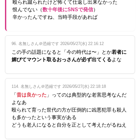
殴られ蹴られたけど怖くて仕返し出来なかった
恨んでない（
数十年後にSNSで発信
）
辛かったんですね、当時手段があれば
96. 名無しさん＠恐縮です 2026/05/27(水) 22:16:12
この手の話題になると「今の時代は〜」とか
若者に
媚びてマウント取るおっさんが必ず出てくる
よな
114. 名無しさん＠恐縮です 2026/05/27(水) 22:18:18
「
昔は良かった
」ってのは典型的な老害思考なんだ
よなあ
殴られて育った世代の方が圧倒的に凶悪犯罪も殺人
も多かったという事実がある
どうも老人になると自分を正として考えたがるねえ