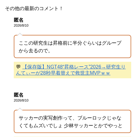
その他の最新のコメント！
匿名
2026/8/10
ここの研究生は昇格前に半分ぐらいはグループ
から去るので。
💬
【保存版】NGT48“昇格レース”2026→研究生り
んてぃーが28秒早着替えで救世主MVPｗｗ
匿名
2026/8/10
サッカーの実写創作って、ブルーロックじゃな
くてもムズいでしょ 少林サッカーとかでやっと