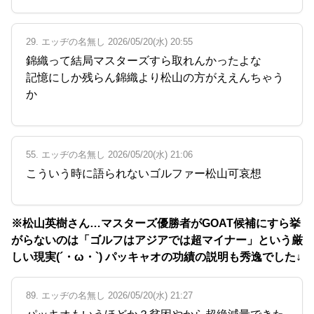
29. エッヂの名無し 2026/05/20(水) 20:55
錦織って結局マスターズすら取れんかったよな
記憶にしか残らん錦織より松山の方がええんちゃう
か
55. エッヂの名無し 2026/05/20(水) 21:06
こういう時に語られないゴルファー松山可哀想
※松山英樹さん…マスターズ優勝者がGOAT候補にすら挙
がらないのは「ゴルフはアジアでは超マイナー」という厳
しい現実(´・ω・`) パッキャオの功績の説明も秀逸でした↓
89. エッヂの名無し 2026/05/20(水) 21:27