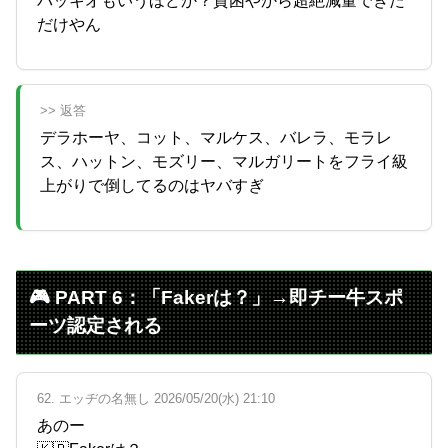
パッキオもいうほどか？貧困やから超絶減量できた
だけやん
>> 返答
デラホーヤ、コット、マルケス、バレラ、モラレ
ス、ハットン、モズリー、マルガリートをフライ級
上がりで倒してるのはヤバすぎ
🎮 PART 6：「Fakerは？」→即チー牛スポ
ーツ認定される
62. エッヂの名無し 2026/05/20(水) 21:10
あのー