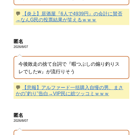
💬
【炎上】居酒屋『6人で4939円』の会計に賛否
→なんG民の投票結果が笑えるｗｗｗ
匿名
2026/8/07
今後敗走の捨て台詞で『暇つぶしの煽り釣りス
レでしたw』が流行りそう
💬
【悲報】アルファード一括購入自慢の男、まさ
かの"釣り"告白→VIP民に総ツッコミｗｗｗ
匿名
2026/8/07