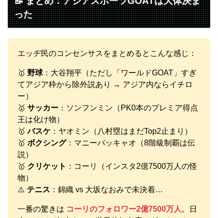
📝 まとめ：アジアスポーツGOATは大体決ま
った
エッヂ民のコンセンサスをまとめるとこんな感じ：
🥇
野球
：大谷翔平（ただし「ワールドGOAT」すぎ
てアジア枠から除外説あり → アジア内ならイチロ
ー）
🥇
サッカー
：ソンフンミン（PK0本のプレミア得点
王は化け物）
🥇
バスケ
：ヤオミン（八村塁はまだTop2止まり）
🥇
ボクシング
：マニーパッキャオ（8階級制覇は伝
説）
🥇
クリケット
：コーリ（インスタ2億7500万人の怪
物）
⚠️
テニス
：錦織 vs 大坂なおみで未決着…
一番の驚きは
コーリのフォロワー2億7500万人
。日