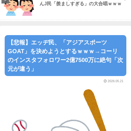
んJ民「羨ましすぎる」の大合唱ｗｗｗ
【悲報】エッヂ民、「アジアスポーツ
GOAT」を決めようとするｗｗｗ→コーリ
のインスタフォロワー2億7500万に絶句「次
元が違う」
2026.05.21