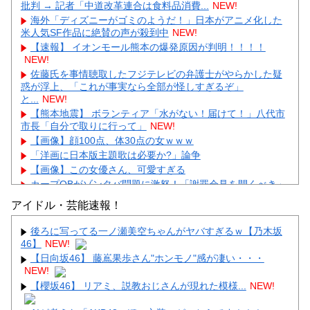
批判 → 記者「中道改革連合は食料品消費...
NEW!
海外「ディズニーがゴミのようだ！」日本がアニメ化した
米人気SF作品に絶賛の声が殺到中
NEW!
【速報】 イオンモール熊本の爆発原因が判明！！！！
NEW!
佐藤氏を事情聴取したフジテレビの弁護士がやらかした疑
惑が浮上、「これが事実なら全部が怪しすぎるぞ」
と...
NEW!
【熊本地震】 ボランティア「水がない！届けて！」八代市
市長「自分で取りに行って」
NEW!
【画像】顔100点、体30点の女ｗｗｗ
「洋画に日本版主題歌は必要か?」論争
【画像】この女優さん、可愛すぎる
カープOBがゾンタバ問題に激怒！「謝罪会見を開くべき」
「カープファンも怒るで」
アイドル・芸能速報！
【画像】顔100点、体30点の女ｗｗｗ
後ろに写ってる一ノ瀬美空ちゃんがヤバすぎるｗ【乃木坂
46】
NEW!
【日向坂46】 藤嶌果歩さん"ホンモノ"感が凄い・・・
NEW!
【櫻坂46】 リアミ、説教おじさんが現れた模様...
NEW!
Powered by livedoor 相互RSS