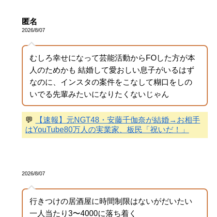
匿名
2026/8/07
むしろ幸せになって芸能活動からFOした方が本
人のためかも 結婚して愛おしい息子がいるはず
なのに、インスタの案件をこなして糊口をしの
いでる先輩みたいになりたくないじゃん
💬
【速報】元NGT48・安藤千伽奈が結婚→お相手
はYouTube80万人の実業家、板民「祝いだ！」
2026/8/07
行きつけの居酒屋に時間制限はないがだいたい
一人当たり3〜4000に落ち着く