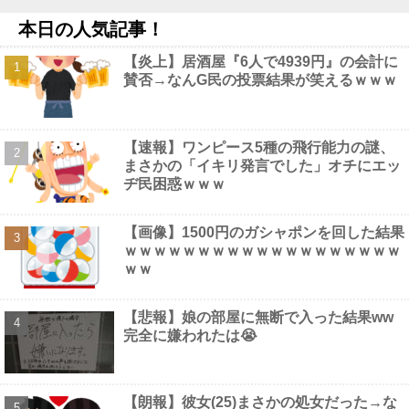
ｗ
NEW!
本日の人気記事！
大日本帝国陸軍「侵攻できたとして、食糧どうすんだよ」大本営
「現地調達」陸軍「え？」他
NEW!
【炎上】居酒屋『6人で4939円』の会計に
高市首相への賛同コメントの多さに苛立つ左派、これは不正工作
賛否→なんG民の投票結果が笑えるｗｗｗ
に違いない！と確信してしまった結果……他
NEW!
【画像】 女優・夏菜、ロンハーで無防備パ○チラ
NEW!
【超画像】 小倉ゆうか（元・小倉優香）が水着グラビア復帰ｗｗ
ｗｗｗ
NEW!
【速報】ワンピース5種の飛行能力の謎、
まさかの「イキリ発言でした」オチにエッ
ヂ民困惑ｗｗｗ
【画像】1500円のガシャポンを回した結果
Powered by livedoor 相互RSS
ｗｗｗｗｗｗｗｗｗｗｗｗｗｗｗｗｗｗｗ
ｗｗ
【悲報】娘の部屋に無断で入った結果ww
完全に嫌われたは😭
【朗報】彼女(25)まさかの処女だった→な