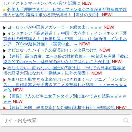
したアストンマーチンが“いい音”と話題に
NEW!
外国人「理解できない」日本人ファンタジスタがまだ無所属で欧
州人が困惑..獲得を求める声が続出！【海外の反応】
NEW!
【にじさんじ】 ルイス「ドパガキの時代は終わり！セロトニン優
位のセロガキなるわよ！ンンンきんもちいい〜〜！！ドパドパド
ヨーロッパが中国製メガソーラーを締め出しｗｗｗ
NEW!
パ...
NEW!
インドネシア「高速鉄道！」中国「大赤字！」インドネシア「運
【ホロライブ】 ねねち概要欄、小学生並みの感想で草
NEW!
営会社の株式購入！（負債対策」中国「はい（巨額負債」インドネ
シア「700km延伸計画！（実質中止」→
【放送事故】 昔のドラマのレ◯プシーン、今見るとアウトすぎ
NEW!
る・・・
NEW!
クビになったバイト先の店長のインスタ見つけた
NEW!
エネ夫に離婚を突きつけたら私の職場(法律事務所)に乗り込んで
【速報】 高市政権、エース級の財務官僚・一松旬氏を左遷「彼は
きた 堂々と「離婚の法律相談です。母の薦めでこちらに参りま
協力的でなかった」財務省の言いなりではないことが判明
NEW!
し...
NEW!
石油もない、鉄もない、国土の7割は山…それでも日本が世界屈
年収1500万の父が退職。父「退職金も渡したよな？」母「貯金な
指の経済大国になれた「勤勉さ」以外の勝因！
NEW!
んてないよー」父「全部なくなったの！？」→予想外の返事に
あまりにも酷すぎる出来でバカにされまくったアニメ『ワンダン
家...
NEW!
ス』、原作者本人が手書きアニメを投稿した結果・・・ｗｗｗｗｗ
嫁と子作り中なんだけどこうなるｗｗｗ
NEW!
ｗ他
NEW!
【速報】 『有吉の夏休み』、とんでもない発表をしてしま
【画像】 7人のビキニ女子をタイプ別に並べてみた結果ｗｗｗｗ
う！！！！！
NEW!
ｗｗ
NEW!
【速報】米国、韓国防衛に短距離戦術核を検討※韓国談他
NEW!
Powered by livedoor 相互RSS
【画像】 こんなだらしない体型の女子が好きなやついる？
NEW!
【画像】アイドルにしか見えないセクシー女優さんが話題になる
ｗｗｗｗｗｗ他
NEW!
【画像】 書道甲子園とかいうお○ぱい見放題の大会ｗｗｗｗｗｗ