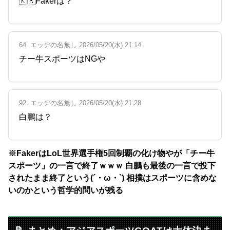
🇰🇷Fakerは？
64. エッヂの名無し 2026/05/20(水) 21:14
チー牛スポーツはNGや
92. エッヂの名無し 2026/05/20(水) 21:28
白鵬は？
※FakerはLoL世界選手権5回制覇の化け物やが「チー牛
スポーツ」の一言で終了ｗｗｗ 白鵬も最後の一言で投下
されたまま終了という(´・ω・`) 相撲はスポーツに含めな
いのかという哲学的問いが残る