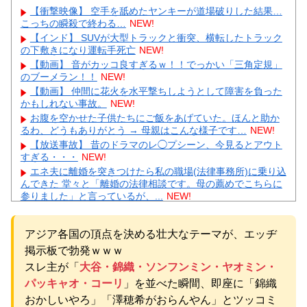
【衝撃映像】 空手を舐めたヤンキーが道場破りした結果…
こっちの瞬殺で終わる…
NEW!
【インド】 SUVが大型トラックと衝突、横転したトラック
の下敷きになり運転手死亡
NEW!
【動画】 音がカッコ良すぎるｗ！！でっかい「三角定規」
のブーメラン！！
NEW!
【動画】 仲間に花火を水平撃ちしようとして障害を負った
かもしれない事故。
NEW!
お腹を空かせた子供たちにご飯をあげていた。ほんと助か
るわ、どうもありがとう → 母親はこんな様子です…
NEW!
【放送事故】 昔のドラマのレ◯プシーン、今見るとアウト
すぎる・・・
NEW!
エネ夫に離婚を突きつけたら私の職場(法律事務所)に乗り込
んできた 堂々と「離婚の法律相談です。母の薦めでこちらに
参りました」と言っているが、...
NEW!
年収1500万の父が退職。父「退職金も渡したよな？」母
「貯金なんてないよー」父「全部なくなったの！？」→予想
アジア各国の頂点を決める壮大なテーマが、エッヂ
外の返事に家族騒然となり…
NEW!
嫁と子作り中なんだけどこうなるｗｗｗ
NEW!
掲示板で勃発ｗｗｗ
【速報】 『有吉の夏休み』、とんでもない発表をしてしま
スレ主が「
大谷・錦織・ソンフンミン・ヤオミン・
う！！！！！
NEW!
パッキャオ・コーリ
」を並べた瞬間、即座に「錦織
【完全まとめ】親の介護と老後の不安｜ガル民のリアル体
おかしいやろ」「澤穂希がおらんやん」とツッコミ
験談を総整理
NEW!