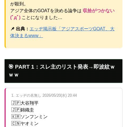
が殺到。
【物議】元TBSアナ山本里菜が離婚報告→”宝物”発言にガル
民総ツッコミｗｗｗ
NEW!
アジア全体のGOATを決める論争は
収拾がつかない
元AKB社長、22億円申告漏れ 乃木坂46運営会社の株式を
(ﾟдﾟ)
ことになりました…
パチンコ京楽産業に譲渡【ノース・リバー】【窪田康志】
元AKB社長、22億円申告漏れ 乃木坂46運営会社の株式を
📌 出典：
エッヂ掲示板「アジアスポーツGOAT、大
パチンコ京楽産業に譲渡【ノース・リバー】【窪田康志】
体決まるwww」
Powered by livedoor 相互RSS
🎯 PART 1：スレ主のリスト発表→即波紋ｗ
ｗｗ
1. エッヂの名無し 2026/05/20(水) 20:44
🇯🇵大谷翔平
🇯🇵錦織圭
🇰🇷ソンフンミン
🇨🇳ヤオミン