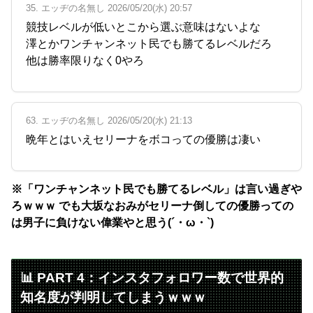
35. エッヂの名無し 2026/05/20(水) 20:57
競技レベルが低いとこから選ぶ意味はないよな
澤とかワンチャンネット民でも勝てるレベルだろ
他は勝率限りなく0やろ
63. エッヂの名無し 2026/05/20(水) 21:13
晩年とはいえセリーナをボコっての優勝は凄い
※「ワンチャンネット民でも勝てるレベル」は言い過ぎや
ろｗｗｗ でも大坂なおみがセリーナ倒しての優勝っての
は男子に負けない偉業やと思う(´・ω・`)
📊 PART 4：インスタフォロワー数で世界的
知名度が判明してしまうｗｗｗ