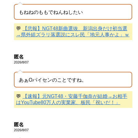
もねねのももでねんねしたい
💬
【悲報】NGT48新曲選抜、新潟出身だけ初当選
→県外組ズラリ落選説にスレ民「地元人事かよ」ｗ
匿名
2026/8/07
あぁOパイセンのことですね。
💬
【速報】元NGT48・安藤千伽奈が結婚→お相手
はYouTube80万人の実業家、板民「祝いだ！」
匿名
2026/8/07