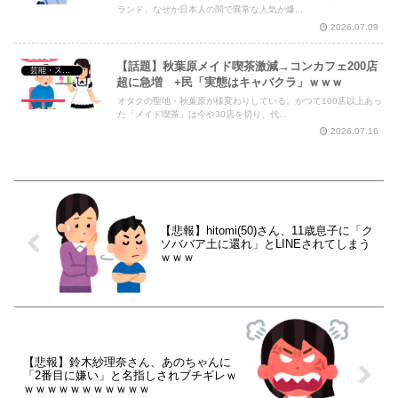
ランド、なぜか日本人の間で異常な人気が爆...
2026.07.09
【話題】秋葉原メイド喫茶激減→コンカフェ200店
芸能・スポーツ・Youtuber
超に急増 +民「実態はキャバクラ」ｗｗｗ
オタクの聖地・秋葉原が様変わりしている。かつて100店以上あっ
た「メイド喫茶」は今や30店を切り、代...
2026.07.16
【悲報】hitomi(50)さん、11歳息子に「ク
ソババア土に還れ」とLINEされてしまう
ｗｗｗ
【悲報】鈴木紗理奈さん、あのちゃんに
「2番目に嫌い」と名指しされブチギレｗ
ｗｗｗｗｗｗｗｗｗｗｗ