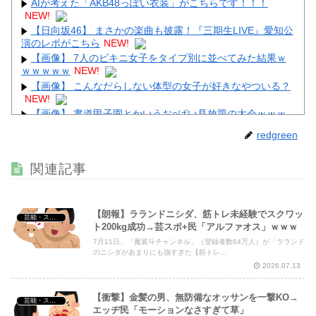
AIが考えた「AKB48っぽい衣装」がこちらです！！！
NEW!
【日向坂46】 まさかの楽曲も披露！『三期生LIVE』愛知公
演のレポがこちら
NEW!
【画像】 7人のビキニ女子をタイプ別に並べてみた結果ｗ
ｗｗｗｗｗ
NEW!
【画像】 こんなだらしない体型の女子が好きなやついる？
NEW!
【画像】 書道甲子園とかいうお○ぱい見放題の大会ｗｗｗ
ｗｗｗｗ
NEW!
redgreen
【画像】 女優・夏菜、ロンハーで無防備パ○チラ
NEW!
【超画像】 小倉ゆうか（元・小倉優香）が水着グラビア復
関連記事
帰ｗｗｗｗｗ
NEW!
【朗報】ラランドニシダ、筋トレ未経験でスクワッ
芸能・スポーツ・Youtuber
ト200kg成功→芸スポ+民「アルファオス」ｗｗｗ
7月11日、「魔裟斗チャンネル」（登録者数64万人）が「ラランド
Powered by livedoor 相互RSS
のニシダがあまりにも強すぎた【筋トレ...
2026.07.13
【衝撃】金髪の男、無防備なオッサンを一撃KO→
芸能・スポーツ・Youtuber
エッヂ民「モーションなさすぎて草」