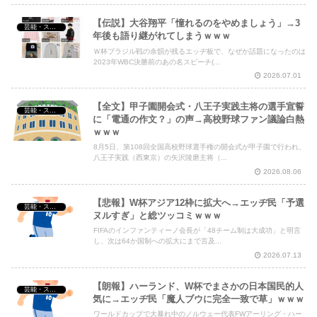
【伝説】大谷翔平「憧れるのをやめましょう」→3
芸能・スポーツ・Youtuber
年後も語り継がれてしまうｗｗｗ
Ｗ杯ブラジル戦の余韻が残るエッヂ板で、なぜか話題になったのは
2023年WBC決勝前のあの名スピーチ(...
2026.07.01
【全文】甲子園開会式・八王子実践主将の選手宣誓
芸能・スポーツ・Youtuber
に「電通の作文？」の声→高校野球ファン議論白熱
ｗｗｗ
8月5日、第108回全国高校野球選手権の開会式が甲子園で行われ、
八王子実践（西東京）の矢沢陵磨主将（...
2026.08.06
【悲報】W杯アジア12枠に拡大へ→エッヂ民「予選
芸能・スポーツ・Youtuber
ヌルすぎ」と総ツッコミｗｗｗ
FIFAのインファンティーノ会長が「48チーム制は大成功」と明言
し、次は64か国制への拡大にまで言及...
2026.07.13
【朗報】ハーランド、W杯でまさかの日本国民的人
芸能・スポーツ・Youtuber
気に→エッヂ民「魔人ブウに完全一致で草」ｗｗｗ
ワールドカップで大暴れ中のノルウェー代表FWアーリング・ハー