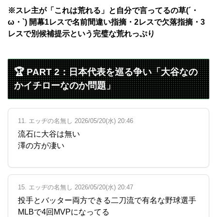
※スレ主が「これは荒れる」と自分で言ってるの草(´・
ω・`) 開幕1レスで名前間違い指摘・2レスで欠落指摘・3
レスで別候補提示という完璧な荒れっぷり
🏆 PART 2：日本代表を巡る争い「大谷なの
かイチローなのか問題」
11. エッヂの名無し 2026/05/20(水) 20:46
流石に大谷は無い
澤の方が凄い
15. エッヂの名無し 2026/05/20(水) 20:47
投手とバッター両方できる二刀流で有名な野球選手
MLBで4回MVPになってる