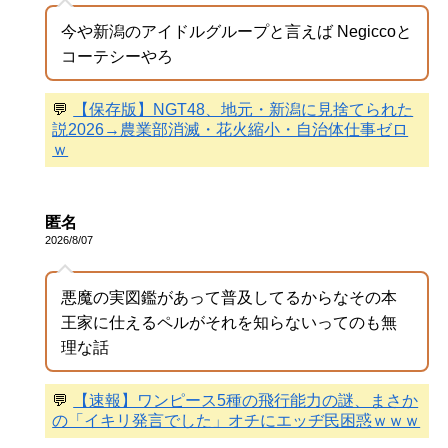
今や新潟のアイドルグループと言えば Negiccoと
コーテシーやろ
💬
【保存版】NGT48、地元・新潟に見捨てられた
説2026→農業部消滅・花火縮小・自治体仕事ゼロ
ｗ
匿名
2026/8/07
悪魔の実図鑑があって普及してるからなその本
王家に仕えるペルがそれを知らないってのも無
理な話
💬
【速報】ワンピース5種の飛行能力の謎、まさか
の「イキリ発言でした」オチにエッヂ民困惑ｗｗｗ