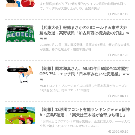
また新宿(自称グリ下)で通り魔的なタイマン喧嘩の動画が出回っ
て、エッヂ民が大盛り上がりや。金髪の男が...
2026.07.12
【兵庫大会】報徳まさかの0-8コールド＆東洋大姫
芸能・スポーツ・Youtuber
路も敗退→高野板民「加古川西は横浜級の打線」ｗ
ｗｗ
2026年7月20日、夏の高校野球・兵庫大会5回戦で歴史的な大波乱
が発生。春の近畿王者・報徳学園が明...
2026.07.20
【朗報】岡本和真さん、MLB1年目69試合15本塁打
芸能・スポーツ・Youtuber
OPS.754→エッヂ民「日本車みたいな安定感」ｗｗ
ｗ
MLBトロント・ブルージェイズに移籍した岡本和真が今シーズン
69試合を消化。打率.231・15本塁打...
2026.06.17
【朗報】12球団フロント有能ランキングｗｗｗ阪神
芸能・スポーツ・Youtuber
A・広島F確定→「楽天は三木谷が全部ぶち壊し」
「お前んとこのフロント有能か無能か、正直に言えや」――そんな
空気で始まったエッヂのスレが507レスの...
2026.05.19