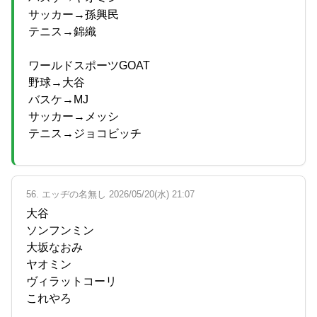
サッカー→孫興民
テニス→錦織
ワールドスポーツGOAT
野球→大谷
バスケ→MJ
サッカー→メッシ
テニス→ジョコビッチ
56. エッヂの名無し 2026/05/20(水) 21:07
大谷
ソンフンミン
大坂なおみ
ヤオミン
ヴィラットコーリ
これやろ