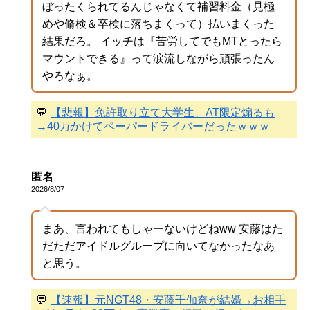
ぼったくられてるんじゃなくて補習料金（見極
めや脩検＆卒検に落ちまくって）払いまくった
結果だろ。 イッチは『苦労してでもMTとったら
マウントできる』って涙流しながら頑張ったん
やろなぁ。
💬
【悲報】免許取り立て大学生、AT限定煽るも
→40万かけてペーパードライバーだったｗｗｗ
匿名
2026/8/07
まあ、言われてもしゃーないけどねww 安藤はた
だただアイドルグループに向いてなかったなあ
と思う。
💬
【速報】元NGT48・安藤千伽奈が結婚→お相手