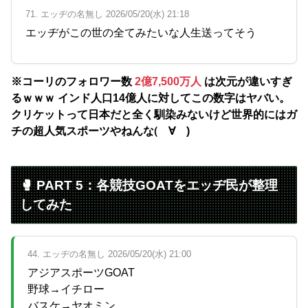
71. エッヂの名無し 2026/05/20(水) 21:18
エッヂがこの世の全てみたいな人生送ってそう
※コーリのフォロワー数
2億7,500万人
は次元が違いすぎ
るｗｗｗ インド人口14億人に対してこの数字はヤバい。
クリケットって日本だと全く馴染みないけど世界的にはガ
チの超人気スポーツやねんな(゚∀゚)
🥊 PART 5：各競技GOATをエッヂ民が整理
してみた
44. エッヂの名無し 2026/05/20(水) 21:00
アジアスポーツGOAT
野球→イチロー
バスケ→ヤオミン