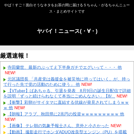
やば！すご！面白そうなネタをお茶の間に届ける５ちゃん・がるちゃんニュー
ス・まとめサイトです
ヤバイ！ニュース(・∀・)
厳選速報！
寺田蘭世、最新のぶってえ下半身ガチでエグいって・・・ 他
NEW!
元区議団長 「共産党は義援金を被災地に持ってはいく。が、持っ
て行った先で党の活動のために使う」 他
NEW!
【VTuber】ばあちゃる、引退を発表 8月9日の誕生日配信で詳細
を説明「ずっと続けられなくて本当にごめんなさい」【8/...
NEW!
【衝撃】彩卵がサイタマに直結する伏線が発見されてしまうｗｗ
ｗ 他
NEW!
【朗報】アラブ、秋田県に2兆円の投資ｗｗｗｗｗｗｗｗｗ 他
NEW!
【画像】 テレ朝の気象予報士さん、意外と小さかった
NEW!
【動画】 撮影走行でホンダADUO改良型エンジン（PU）を搭載