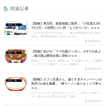
【衝撃】 佐藤二朗(57)、久しぶりにXを更新！その内容が
関連記事
ガチでヤバすぎる…
NEW!
【朗報】東京民、家賃地獄に限界→「小田原2LDK
生活・雑談・恋愛
で4.5万」の現実にスレ民「もう出ていけ」ｗｗｗ
「なんで1Kが10万もすんねん」——東京の家賃地獄に耐えかねた
Powered by livedoor 相互RSS
住民が、地方移住を検討し始めたスレがエ...
2026.08.04
【悲報】松のや「ママ応援クーポン」がXで大炎上
生活・雑談・恋愛
→修正後は最強企画に逆転ｗｗｗ
外食チェーン「松のや」が配布した「ママ応援クーポン」が大騒ぎ
に。テイクアウト限定で、しかも「母親限定...
2026.07.29
【朗報】セブン店員さん、盛りすぎキャンペーンの
生活・雑談・恋愛
実売Tier表を暴露→「豚ラーメン余りまくりで草ｗ
ｗｗ」
セブンイレブンの「盛りすぎキャンペーン」、SNS上では 豚ラー
メン一強 みたいな空気があるけど…実際...
2026.05.23