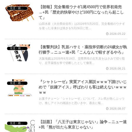
【朗報】完全養殖ウナギ1尾4500円で世界初発売
生活・雑談・恋愛
→+民「歴史的快挙やけど100円になったら起こし
て」
山田水産（大分県佐伯市）は2026年5月20日、完全養殖のウナギ
を使った冷凍かば焼きを5月29日に世...
2026.05.22
【衝撃判決】乳首ハサミ・薬指斧切断の24歳女が執
生活・雑談・恋愛
行猶予→ニュー速+民「こんなんで軽すぎるやろ」
大阪地裁は2026年6月19日、交際男性の左乳首をはさみで切り取
り、左手薬指を斧で切断したとして傷害...
2026.06.21
『シャトレーゼ』実質アイス屋説ｗｗｗ下請けいじ
生活・雑談・恋愛
めで「奴隷アイス」呼ばわりも客は絶えないｗｗｗ
ｗｗ
お菓子チェーン「シャトレーゼ」について、スレ民が熱くぶっつ
け。推しアイスの雑談かと思いきや、過去に報...
2026.08.07
【話題】「八王子は東京じゃない」論争→ニュー速
生活・雑談・恋愛
+民「熊が出たら東京じゃない」