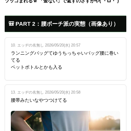
ツッコまれるｗ 「金ない」で返すのさすがや(´・ω・`)
🎒 PART 2：腰ポーチ派の実態（画像あり）
10. エッヂの名無し 2026/05/20(水) 20:57
ランニングバッグてゆうちっちゃいバッグ腰に巻い
てる
ペットボトルとかも入る
13. エッヂの名無し 2026/05/20(水) 20:58
腰帯みたいなやつつけてる