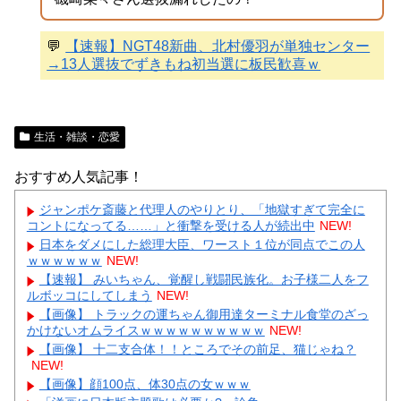
💬
【速報】NGT48新曲、北村優羽が単独センター
→13人選抜でずきもね初当選に板民歓喜ｗ
生活・雑談・恋愛
おすすめ人気記事！
ジャンポケ斎藤と代理人のやりとり、「地獄すぎて完全に
コントになってる……」と衝撃を受ける人が続出中
NEW!
日本をダメにした総理大臣、ワースト１位が同点でこの人
ｗｗｗｗｗｗ
NEW!
【速報】 みいちゃん、覚醒し戦闘民族化。お子様二人をフ
ルボッコにしてしまう
NEW!
【画像】 トラックの運ちゃん御用達ターミナル食堂のざっ
かけないオムライスｗｗｗｗｗｗｗｗｗｗ
NEW!
【画像】 十二支合体！！ところでその前足、猫じゃね？
NEW!
【画像】顔100点、体30点の女ｗｗｗ