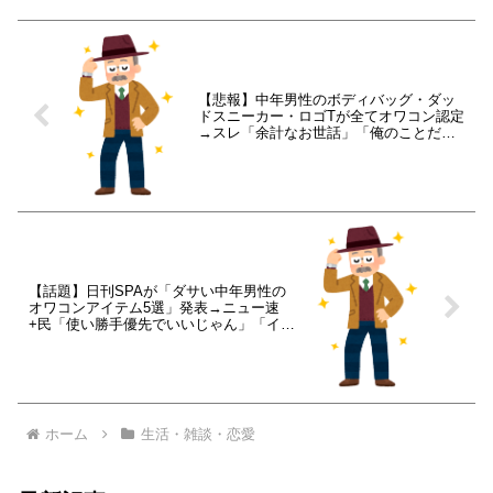
【悲報】中年男性のボディバッグ・ダッ
ドスニーカー・ロゴTが全てオワコン認定
→スレ「余計なお世話」「俺のことだ」
ｗｗｗ
【話題】日刊SPAが「ダサい中年男性の
オワコンアイテム5選」発表→ニュー速
+民「使い勝手優先でいいじゃん」「イケ
メンは除くだろ」
ホーム
生活・雑談・恋愛