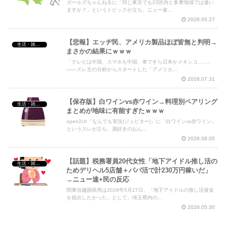
ガールズちゃんねるに「同じ東京でも23区内と多摩地域では違い
ますか？」というトピックが立ち、ニュー速...
2026.05.27
【悲報】エッヂ民、アメリカ製品ほぼ皆無と判明→
生活・雑談・恋愛
まさかの結果にｗｗｗ
「テレビは中国、スマホも中国、車ですら日本かメキシコ……」
——スレ主の分析からスタートした「アメリカ...
2026.07.31
【保存版】白ワインvs赤ワイン→料理別ペアリング
生活・雑談・恋愛
まとめが地味に有能すぎたｗｗｗ
open2ch「なんでも実況(ジュピター)」に「白ワインvs赤ワイン」
というスレが立ち、酒好きのおん...
2026.08.05
【話題】税務署員20代女性「地下アイドル推し活の
生活・雑談・恋愛
ためデリヘル5店舗＋パパ活で計230万円稼いだ」
→ニュー速+民の反応
関東信越国税局は2026年5月27日、「地下アイドルの推し活資金
を捻出したかった」として、埼玉県内の...
2026.05.30