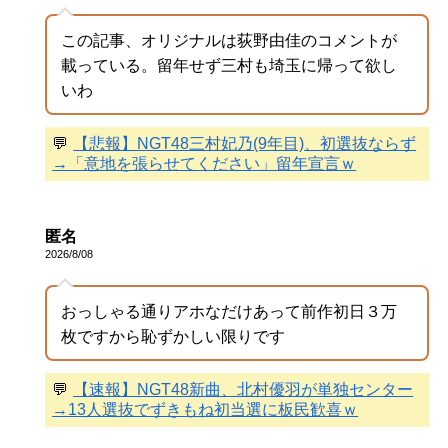
この記事、オリジナルは荻野由佳のコメントが
載っている。留年せず三村も埼玉に帰って欲し
いわ
💬
【悲報】NGT48三村妃乃(9年目)、初選抜ならず
→「意地を張らせてください」留年宣言ｗ
匿名
2026/8/08
おっしゃる通りアホなだけあって前作初日３万
枚ですから恥ずかしい限りです
💬
【速報】NGT48新曲、北村優羽が単独センター
→13人選抜でずきもね初当選に板民歓喜ｗ