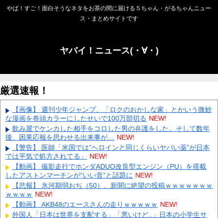
やば！すご！面白そうなネタをお茶の間に届ける５ちゃん・がるちゃんニュー
ス・まとめサイトです
ヤバイ！ニュース(・∀・)
厳選速報！
【画像】 週刊少年ジャンプ、「ロクのおかしな家」とかいう微妙
な漫画を巻頭カラーにしたせいで100万部切る
NEW!
飲み屋でケンカした相手をコロした男の弁護をした。そして数年
後、因果応報を思わせる出来事が…
NEW!
【警告】 医師「米国では”ヘロインと同じくらいヤバい薬”が日本
では平気で処方されてる」
NEW!
【動画】 撮影走行でホンダADUO改良型エンジン（PU）を搭載
したアストンマーチンが“いい音”と話題に
NEW!
【悲報】 氷河期弱おぢ（50）、新聞に絶望の投稿ｗｗｗｗｗｗｗ
ｗｗｗｗ
NEW!
【動画】 AKB48のエースさんの走りｗｗｗｗｗ
NEW!
外国人「日本は世界を支配する」「悪いけど..」日本の小学生サ