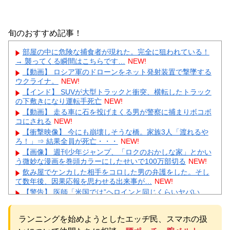
旬のおすすめ記事！
部屋の中に危険な捕食者が現れた。完全に狙われている！
→ 襲ってくる瞬間はこちらです…
NEW!
【動画】 ロシア軍のドローンをネット発射装置で撃墜する
ウクライナ。
NEW!
【インド】 SUVが大型トラックと衝突、横転したトラック
の下敷きになり運転手死亡
NEW!
【動画】 走る車に石を投げまくる男が警察に捕まりボコボ
コにされる
NEW!
【衝撃映像】 今にも崩壊しそうな橋。家族3人「渡れるや
ろ！」⇒ 結果全員が死亡・・・
NEW!
【画像】 週刊少年ジャンプ、「ロクのおかしな家」とかい
う微妙な漫画を巻頭カラーにしたせいで100万部切る
NEW!
飲み屋でケンカした相手をコロした男の弁護をした。そし
て数年後、因果応報を思わせる出来事が…
NEW!
【警告】 医師「米国では”ヘロインと同じくらいヤバい
薬”が日本では平気で処方されてる」
NEW!
【悲報】 夏のピーク、もう終わってたｗｗｗｗｗ
NEW!
ランニングを始めようとしたエッヂ民、スマホの扱
【緊急】 今の若者に急増している『コレ』依存、めちゃく