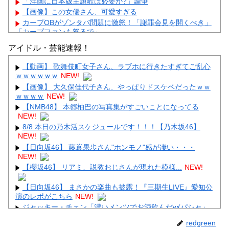
「洋画に日本版主題歌は必要か?」論争
【画像】この女優さん、可愛すぎる
カープOBがゾンタバ問題に激怒！「謝罪会見を開くべき」
「カープファンも怒るで」
【画像】顔100点、体30点の女ｗｗｗ
アイドル・芸能速報！
【動画】 歌舞伎町女子さん、ラブホに行きたすぎてご乱心
ｗｗｗｗｗｗ
NEW!
【画像】 大久保佳代子さん、やっぱりドスケベだったｗｗ
ｗｗｗｗ
NEW!
Powered by livedoor 相互RSS
【NMB48】 本郷柚巴の写真集がすごいことになってる
NEW!
8/8 本日の乃木活スケジュールです！！！【乃木坂46】
NEW!
【日向坂46】 藤嶌果歩さん"ホンモノ"感が凄い・・・
NEW!
【櫻坂46】 リアミ、説教おじさんが現れた模様...
NEW!
【日向坂46】 まさかの楽曲も披露！『三期生LIVE』愛知公
演のレポがこちら
NEW!
ジャッキー・チェン「濃いメンツでお酒飲んだw(パシャ」
NEW!
redgreen
【画像】 佳子さま、ボディラインがHすぎる…
NEW!