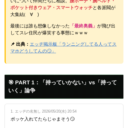
いについて仲間たちに相談。
腰ポーチ・腕ベルト・
ちゃ深刻な模様w w w w w w w w w w
NEW!
【物議】辻希美、中2息子の荷造り全代行→ガル民「駄目男
ポケット付きウェア・スマートウォッチ
と各派閥が
製造」大激論ｗｗｗ
NEW!
大集結(゚∀゚)
【衝撃】佐藤佳奈アナ電撃結婚→お相手はレインボー池
田、まさかの退社理由にｗｗｗ
最後には誰も想像しなかった
「最終奥義」
が飛び出
元AKB社長、22億円申告漏れ 乃木坂46運営会社の株式を
してスレ住民が爆笑する事態にｗｗｗ
パチンコ京楽産業に譲渡【ノース・リバー】【窪田康志】
元AKB社長、22億円申告漏れ 乃木坂46運営会社の株式を
📌 出典：
エッヂ掲示板「ランニングしてる人ってス
パチンコ京楽産業に譲渡【ノース・リバー】【窪田康志】
マホどうしてんの🙄」
Powered by livedoor 相互RSS
🎯 PART 1：「持っていかない」vs「持って
いく」論争
1. エッヂの名無し 2026/05/20(水) 20:54
ポッケ入れてたらじゃまそう🙄