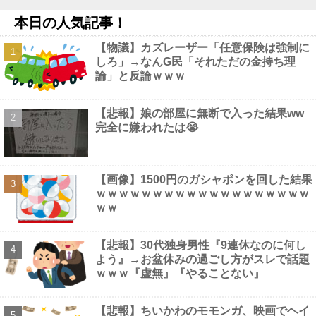
【画像】 大久保佳代子さん、やっぱりドスケベだったｗｗｗｗｗ
本日の人気記事！
ｗ
NEW!
ジャッキー・チェン「濃いメンツでお酒飲んだw(パシャ」
NEW!
【物議】カズレーザー「任意保険は強制に
【画像】 佳子さま、ボディラインがHすぎる…
NEW!
しろ」→なんG民「それただの金持ち理
【衝撃】 佐藤二朗(57)、久しぶりにXを更新！その内容がガチで
論」と反論ｗｗｗ
ヤバすぎる…
NEW!
【悲報】娘の部屋に無断で入った結果ww
完全に嫌われたは😭
Powered by livedoor 相互RSS
【画像】1500円のガシャポンを回した結果
ｗｗｗｗｗｗｗｗｗｗｗｗｗｗｗｗｗｗｗ
ｗｗ
【悲報】30代独身男性『9連休なのに何し
よう』→お盆休みの過ごし方がスレで話題
ｗｗｗ『虚無』『やることない』
【悲報】ちいかわのモモンガ、映画でヘイ