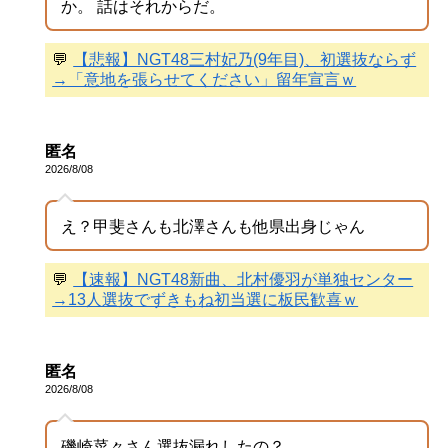
か。 話はそれからだ。
💬
【悲報】NGT48三村妃乃(9年目)、初選抜ならず
→「意地を張らせてください」留年宣言ｗ
匿名
2026/8/08
え？甲斐さんも北澤さんも他県出身じゃん
💬
【速報】NGT48新曲、北村優羽が単独センター
→13人選抜でずきもね初当選に板民歓喜ｗ
匿名
2026/8/08
磯崎菜々さん選抜漏れしたの？