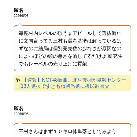
匿名
2026/8/08
毎度村内レベルの歌うまアピールして選抜漏れ
に文句言ってる三村も選考基準は解っているは
ずなのに結局は個別完売数の少なさが原因なの
によっぽどの頭の悪さを晒してるだけよ 研究生
でもレーベルの売り上げに貢献...
💬
【速報】NGT48新曲、北村優羽が単独センター
→13人選抜でずきもね初当選に板民歓喜ｗ
匿名
2026/8/08
三村さんはまず１０キロ体重落としてみよう