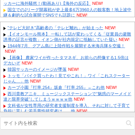
ッカーに海外騒然！(動画あり)【海外の反応】
NEW!
国立でのJリーグ開幕戦が史上最多6万3960人の観客数！地上波中
継＆劇的な試合展開でSNSでも話題に
NEW!
【衝撃】中居正広さん、がん公表後の激やせ姿がヤバすぎる…
【画像】 他
NEW!
"テレビ大好き"高齢者の「テレビ離れ」が始まった
NEW!
店員or客と仲良くなったことありますか？ 他
NEW!
【イオンモール熊本】 一転して話が変わってくる「従業員の避難
誘導の証言が複数」イオン側が社内規定に抵触していた疑い
【にじさんじ】七瀬、動物園でアシカに水をかけられビショビシ
NEW!
ョに→たまこ爆笑 他
NEW!
1944年7月、グアム島に上陸作戦を展開する米海兵隊を空撮！
NEW!
【疑問】周年で書庫リセット来る？過去データから見えた結論 他
NEW!
【画像】 農家ワイが作ったタマネギ、お前らの想像する1.5倍は
デカいぞ
シカホワ村上、特大25号ホームラン！！！ 他
NEW!
NEW!
【悲報】 夏のピーク、もう終わってたｗｗｗｗｗ
韓国サッカーのイメージが墜落
NEW!
NEW!
【緊急】 今の若者に急増している『コレ』依存、めちゃくちゃ深
トッモ「バイク買ったわ！見てやこれ！」ワイ「これスクーター
刻な模様w w w w w w w w w w
じゃん…」他
NEW!
NEW!
カープ小園『打率.254』坂倉『打率.255』←これ他
NEW!
Powered by livedoor 相互RSS
西川貴教アニキ、ミュージックステーションで”魅惑のマーメイド
達と限界突破”してしまうｗｗｗｗ他
NEW!
文科省が女性専用の研究者支援制度を導入、それに対して子育て
負担に苦しむ若手男性研究者は……他
NEW!
【速報】日本赤十字社、韓国に超希少血液Jr(a-)を提供「韓国内
では適合する血液を確保できなかった」※今回で4回目他
NEW!
【動画】 歌舞伎町女子さん、ラブホに行きたすぎてご乱心ｗｗｗ
ｗｗｗ
NEW!