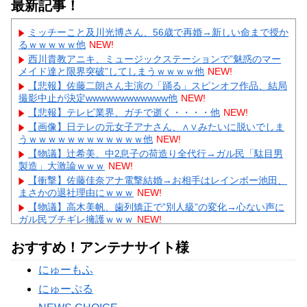
最新記事！
ミッチーこと及川光博さん、56歳で再婚→新しい命まで授か
るｗｗｗｗｗ他
NEW!
西川貴教アニキ、ミュージックステーションで”魅惑のマー
メイド達と限界突破”してしまうｗｗｗｗ他
NEW!
【悲報】佐藤二朗さん主演の「踊る」スピンオフ作品、結局
撮影中止が決定wwwwwwwwwwww他
NEW!
【悲報】テレビ業界、ガチで逝く・・・・他
NEW!
【画像】日テレの元女子アナさん、∧∨みたいに脱いでしま
うｗｗｗｗｗｗｗｗｗｗｗｗ他
NEW!
【物議】辻希美、中2息子の荷造り全代行→ガル民「駄目男
製造」大激論ｗｗｗ
NEW!
【衝撃】佐藤佳奈アナ電撃結婚→お相手はレインボー池田、
まさかの退社理由にｗｗｗ
NEW!
【物議】高木美帆、歯列矯正で”別人級”の変化→心ない声に
ガル民ブチギレ擁護ｗｗｗ
NEW!
【悲報】彼氏の浮気に激怒→賃貸を椅子でフルボッコにした
おすすめ！アンテナサイト様
女性にガル民総ツッコミｗｗｗ
【物議】水川かたまりの授乳姿に“子育て警察”出動→ガル民
にゅーもふ
「私も足組んでた」大合唱ｗｗｗ
にゅーぷる
Powered by livedoor 相互RSS