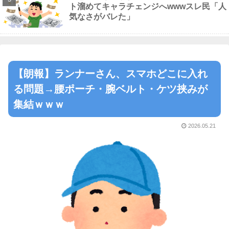
ト溜めてキャラチェンジへwwwスレ民「人
気なさがバレた」
【朗報】ランナーさん、スマホどこに入れ
る問題→腰ポーチ・腕ベルト・ケツ挟みが
集結ｗｗｗ
2026.05.21