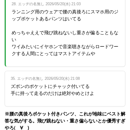
28. エッヂの名無し 2026/05/20(水) 21:03
ランニング用のウェアで腰の真後ろにスマホ用のジ
ップポケットあるパンツはいてる
めっちゃええで飛び跳ねないし重さが偏ることもな
い
ワイみたいにイヤホンで音楽聴きながらロードワー
クする人間にとってはマストアイテムや
35. エッヂの名無し 2026/05/20(水) 21:08
ズボンのポケットにチャック付いてる
手に持って走るのだけは絶対やめとけよ
※腰の真後ろポケット付きパンツ、これが地味にベスト解
答な気がする。飛び跳ねない・重さ偏らないとか優秀すぎ
やろ(゚∀゚)