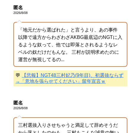
匿名
2026/8/08
「地元だから選ばれた」と言うより、あの事件
以降で遠方からわざわざAKBG最底辺のNGTに入
るような奴って、他では即落とされるようなレ
ベルの奴だけだもんな。 三村が説明求めたのに
運営が無視してるの...
💬
【悲報】NGT48三村妃乃(9年目)、初選抜ならず
→「意地を張らせてください」留年宣言ｗ
匿名
2026/8/08
三村選抜入りさせちゃうと満足して辞めそうだ
から落としたのかも。 三村もこんな誠意の無い