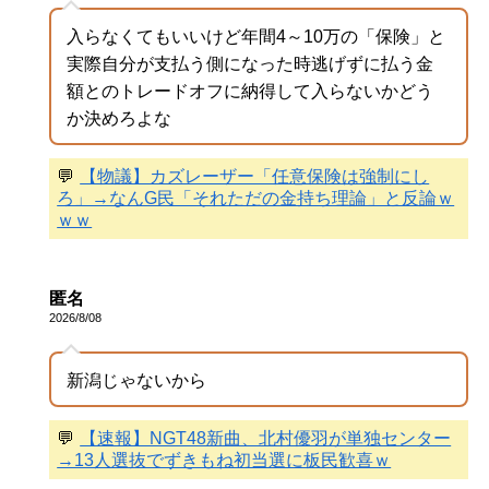
入らなくてもいいけど年間4～10万の「保険」と
実際自分が支払う側になった時逃げずに払う金
額とのトレードオフに納得して入らないかどう
か決めろよな
💬
【物議】カズレーザー「任意保険は強制にし
ろ」→なんG民「それただの金持ち理論」と反論ｗ
ｗｗ
匿名
2026/8/08
新潟じゃないから
💬
【速報】NGT48新曲、北村優羽が単独センター
→13人選抜でずきもね初当選に板民歓喜ｗ