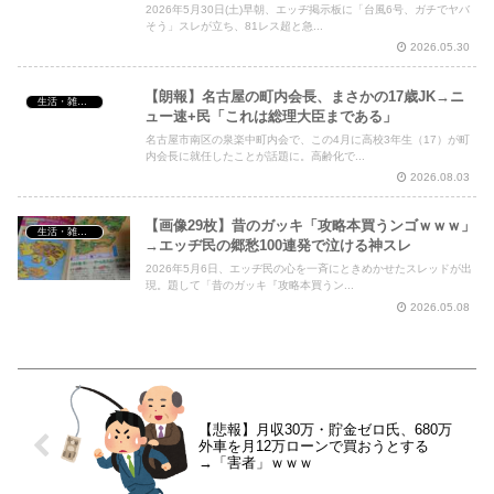
2026年5月30日(土)早朝、エッヂ掲示板に「台風6号、ガチでヤバ
そう」スレが立ち、81レス超と急...
2026.05.30
【朗報】名古屋の町内会長、まさかの17歳JK→ニ
生活・雑談・恋愛
ュー速+民「これは総理大臣まである」
名古屋市南区の泉楽中町内会で、この4月に高校3年生（17）が町
内会長に就任したことが話題に。高齢化で...
2026.08.03
【画像29枚】昔のガッキ「攻略本買うンゴｗｗｗ」
生活・雑談・恋愛
→エッヂ民の郷愁100連発で泣ける神スレ
2026年5月6日、エッヂ民の心を一斉にときめかせたスレッドが出
現。題して「昔のガッキ『攻略本買うン...
2026.05.08
【悲報】月収30万・貯金ゼロ氏、680万
外車を月12万ローンで買おうとする
→「害者」ｗｗｗ