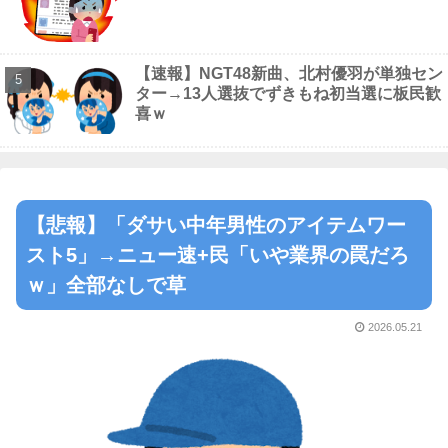
【速報】NGT48新曲、北村優羽が単独セン
ター→13人選抜でずきもね初当選に板民歓
喜ｗ
【悲報】「ダサい中年男性のアイテムワー
スト5」→ニュー速+民「いや業界の罠だろ
ｗ」全部なしで草
2026.05.21