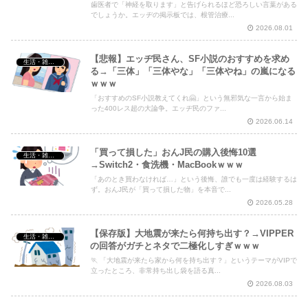
歯医者で「神経を取ります」と告げられるほど恐ろしい言葉がある
でしょうか。エッヂの掲示板では、根管治療...
2026.08.01
【悲報】エッヂ民さん、SF小説のおすすめを求め
生活・雑談・恋愛
る→「三体」「三体やな」「三体やね」の嵐になる
ｗｗｗ
「おすすめのSF小説教えてくれ🤗」という無邪気な一言から始ま
った400レス超の大論争。エッヂ民のファ...
2026.06.14
「買って損した」おんJ民の購入後悔10選
生活・雑談・恋愛
→Switch2・食洗機・MacBookｗｗｗ
「あのとき買わなければ…」という後悔、誰でも一度は経験するは
ず。おんJ民が「買って損した物」を本音で...
2026.05.28
【保存版】大地震が来たら何持ち出す？→VIPPER
生活・雑談・恋愛
の回答がガチとネタで二極化しすぎｗｗｗ
🏃 「大地震が来たら家から何を持ち出す？」というテーマがVIPで
立ったところ、非常持ち出し袋を語る真...
2026.08.03