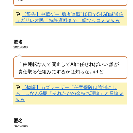
💬
【警告】中華ゲー"勇者連盟"10日で54GB謎送信
→ガリレオ民「特許資料まで」総ツッコミｗｗｗ
匿名
2026/8/08
自由運転なんて廃止してAIに任せればいい 誰が
責任取る仕組みにするかは知らないけど
💬
【物議】カズレーザー「任意保険は強制にし
ろ」→なんG民「それただの金持ち理論」と反論ｗ
ｗｗ
匿名
2026/8/08