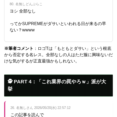
80. 名無しどんぶらこ
ヨシ 全部なし
ってかSUPREMEがダサいといわれる日が来るの早
ない？wwww
※筆者コメント
：ロゴTは「もともとダサい」という根底
から否定する名レス。全部なしの人はただ服に興味ないだ
けな気がするが正直最強かもしれない。
🕵️ PART 4：「これ業界の罠やろｗ」派が大
挙
26. 名無しさん 2026/05/20(水) 22:57:12
この記事を読んで