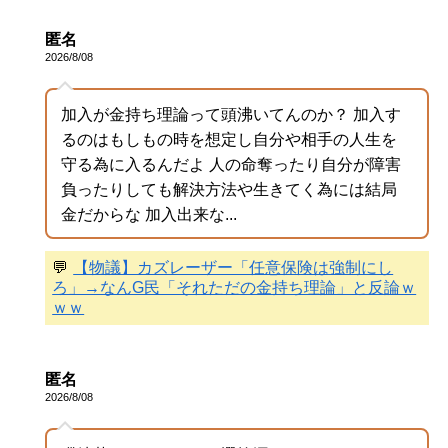
匿名
2026/8/08
加入が金持ち理論って頭沸いてんのか？ 加入す
るのはもしもの時を想定し自分や相手の人生を
守る為に入るんだよ 人の命奪ったり自分が障害
負ったりしても解決方法や生きてく為には結局
金だからな 加入出来な...
💬
【物議】カズレーザー「任意保険は強制にし
ろ」→なんG民「それただの金持ち理論」と反論ｗ
ｗｗ
匿名
2026/8/08