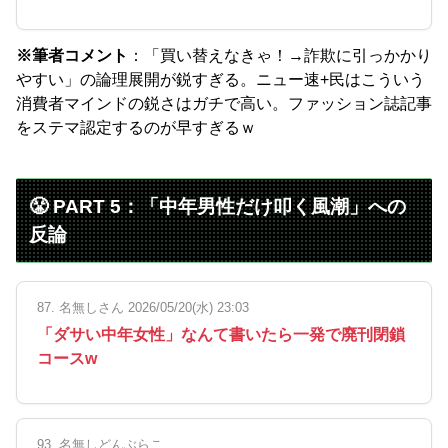
※筆者コメント
：「買い替えなきゃ！→詐欺に引っかかり
やすい」の論理展開が鋭すぎる。ニュー速+民はこういう
消費者マインドの鋭さはガチで高い。ファッション誌記事
をステマ認定するのが早すぎるｗ
😤 PART 5：「中年男性だけ叩く風潮」への
反論
87. 名無しさん 2026/05/20(水) 23:03
「ダサい中年女性」なんて書いたら一発で廃刊閉鎖
コースw
93. 名無しどんぶらこ