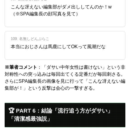
こんな冴えない編集部がダメ出ししてんのか！w
（※SPA編集長の顔写真を見て）
109. 名無しどんぶらこ
本当におじさんは馬鹿にしてOKって風潮だな
※筆者コメント
：「ダサい中年女性は書けない」という非
対称性への突っ込みは毎回出てくる定番だが毎回刺さる。
さらにSPA編集長の画像を見に行って「こんな冴えない編
集部が！」という反撃は会心の一撃すぎる。
🏆 PART 6：結論「流行追う方がダサい」
「清潔感最強説」