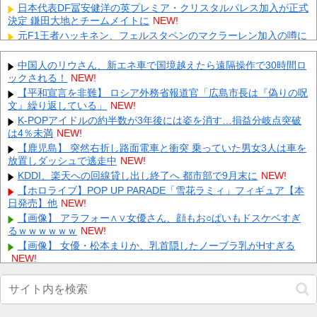
日本代表DF冨安健洋の英プレミア・クリスタルパレス加入が正式
決定 鎌田大地とチームメイトに
NEW!
元F1王者ハッキネン、フェルスタペンのマクラーレン加入の噂に
「なぜ調和がある現体制を崩す必要がある？」
NEW!
【思考力】小学生でも解ける問題に俺らおっさんが四苦八苦ｗｗ
中国人のリウさん、新エネ車で国境越えたら遠隔操作で30時間ロ
ｗｗその答えは？ｗ 他
NEW!
ックされる！
NEW!
【超悲報】広島市長、呪文を唱えて日本人をゾンビ化させている
【平和宣言を非難】 ロシア外務省報道官「広島市長は『偽りの呪
と非難されてしまう 他
NEW!
文』繰り返している」
NEW!
【ホロライブ】ニコ、引っ越し先に洗濯機置き場がない 他
NEW!
K-POPアイドルの約半数が3年後には姿を消す…損益分岐点突破
は4％未満
【悲報】モンストのカレンダー機能が終了決定！？ 他
NEW!
NEW!
熊本のホーム開幕戦は予定通り開催…えがお健康スタジアムの施
【鹿児島】 突然右折し路面電車と衝突 乗っていた男女3人は車を
設再開受け、15日に栃木SC戦 他
放置しダッシュで逃走中
NEW!
NEW!
彼氏が『この車』買おうとして私とケンカになってるんだけどｗ
KDDI、楽天への回線貸し出し終了へ 都市部で9月末に
NEW!
ｗｗｗｗｗ
NEW!
【ホロライブ】POP UP PARADE「雪花ラミィ」フィギュア【本
日発売】他
【画像】 まま「なんかプール入ってたら学生にめっちゃ見られた
NEW!
w」
NEW!
【画像】 アラフォー∧∨女優さん、顔もお○ぱいもドスケベすぎ
るｗｗｗｗｗｗ
NEW!
Powered by livedoor 相互RSS
【画像】 女優・松本まりか、乳首隠したノーブラ乳がHすぎる
NEW!
【悲報】インドネシア高速鉄道、上半期だけで前年の赤字を上回
ってしまう
wwwwwwwwwwwwwwwwwwwwwwwwwwwwwwwwwwwwwwwwww
www他
NEW!