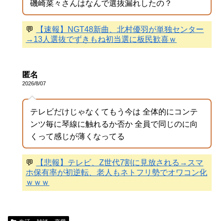
磯崎菜々さんはなんで選抜漏れしたの？
💬
【速報】NGT48新曲、北村優羽が単独センター
→13人選抜でずきもね初当選に板民歓喜ｗ
匿名
2026/8/07
テレビだけじゃなくてもう今は 全体的にコンテ
ンツ毎に琴線に触れるか否か 全員で同じのに向
くって感じが薄くなってる
💬
【悲報】テレビ、Z世代7割に見放される→スマ
ホ保有率が初逆転、老人もネトフリ勢でオワコン化
ｗｗｗ