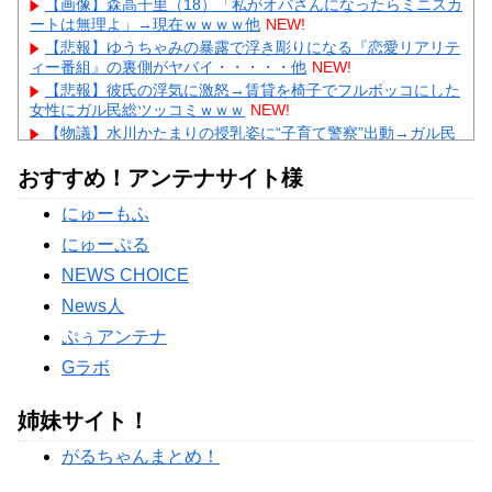
【画像】森高千里（18）「私がオバさんになったらミニスカ
ートは無理よ」→現在ｗｗｗｗ他
NEW!
【悲報】ゆうちゃみの暴露で浮き彫りになる『恋愛リアリテ
ィー番組』の裏側がヤバイ・・・・・他
NEW!
【悲報】彼氏の浮気に激怒→賃貸を椅子でフルボッコにした
女性にガル民総ツッコミｗｗｗ
NEW!
【物議】水川かたまりの授乳姿に“子育て警察”出動→ガル民
「私も足組んでた」大合唱ｗｗｗ
NEW!
おすすめ！アンテナサイト様
【物議】小原ブラス『若作りは痛い』発言にガル民激怒→ア
ラフォー本音噴出ｗｗｗ
にゅーもふ
【物議】長瀬智也の“スネハラ”謝罪ネタにガル民総ツッコミ
→まさかのオチにｗｗｗ
にゅーぷる
Powered by livedoor 相互RSS
NEWS CHOICE
News人
ぷぅアンテナ
Gラボ
姉妹サイト！
がるちゃんまとめ！