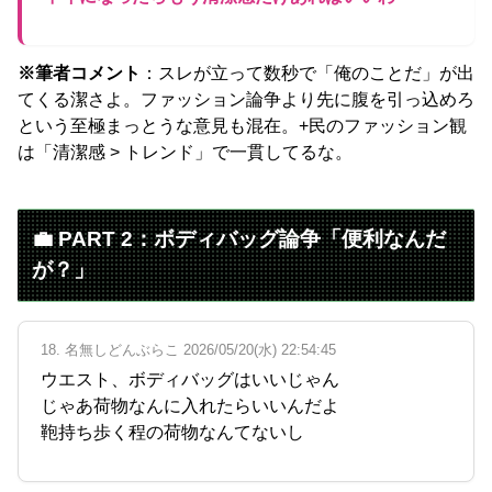
※筆者コメント
：スレが立って数秒で「俺のことだ」が出
てくる潔さよ。ファッション論争より先に腹を引っ込めろ
という至極まっとうな意見も混在。+民のファッション観
は「清潔感 > トレンド」で一貫してるな。
💼 PART 2：ボディバッグ論争「便利なんだ
が？」
18. 名無しどんぶらこ 2026/05/20(水) 22:54:45
ウエスト、ボディバッグはいいじゃん
じゃあ荷物なんに入れたらいいんだよ
鞄持ち歩く程の荷物なんてないし