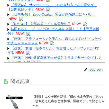
Powered by livedoor 相互RSS
【櫻坂46】 サクラミーツ、こんなぎ加入である変化が...
【公開収録レポ】
NEW!
【日向坂46】 Zepp Osaka、客席が想像以上にヤバい…
NEW!
【NMB48】 安部若菜アイドル最後の日
NEW!
与田ちゃん、プールで泳いでる姿を公開！！！【元乃木坂
46】
NEW!
【画像】 アラフォー∧∨女優さん、顔もお○ぱいもドスケベ
すぎるｗｗｗｗｗｗ
NEW!
【画像】 女優・松本まりか、乳首隠したノーブラ乳がHす
ぎる
NEW!
【画像】 NHK 飯尾夏帆アナが爆乳を熊本で見せつけてしま
う ※gifあり
NEW!
【画像】 ほぼ全裸なドスケベコスプレイヤーの身体がエ□
redgreen
すぎるｗｗｗ
NEW!
【画像】 ガールズバー店員えっろ
NEW!
関連記事
【悲報】エッヂ民が語る『歯の神経治療のリアル』
生活・雑談・恋愛
→想像超えた痛さと違和感、医者ガチャで決まるｗ
Powered by livedoor 相互RSS
ｗｗ