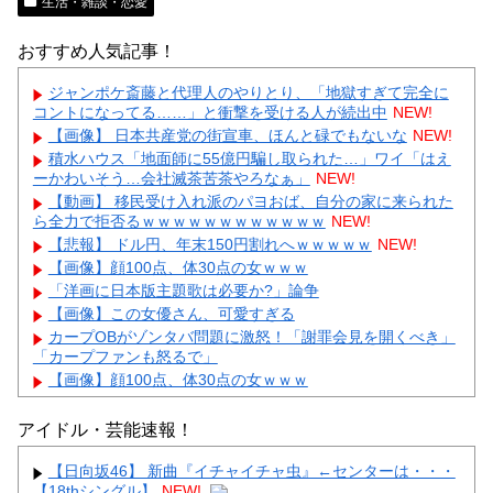
生活・雑談・恋愛
おすすめ人気記事！
ジャンポケ斎藤と代理人のやりとり、「地獄すぎて完全に
コントになってる……」と衝撃を受ける人が続出中
NEW!
【画像】 日本共産党の街宣車、ほんと碌でもないな
NEW!
積水ハウス「地面師に55億円騙し取られた…」ワイ「はえ
ーかわいそう…会社滅茶苦茶やろなぁ」
NEW!
【動画】 移民受け入れ派のパヨおば、自分の家に来られた
ら全力で拒否るｗｗｗｗｗｗｗｗｗｗｗｗ
NEW!
【悲報】 ドル円、年末150円割れへｗｗｗｗｗ
NEW!
【画像】顔100点、体30点の女ｗｗｗ
「洋画に日本版主題歌は必要か?」論争
【画像】この女優さん、可愛すぎる
カープOBがゾンタバ問題に激怒！「謝罪会見を開くべき」
「カープファンも怒るで」
【画像】顔100点、体30点の女ｗｗｗ
アイドル・芸能速報！
【日向坂46】 新曲『イチャイチャ虫』←センターは・・・
【18thシングル】
NEW!