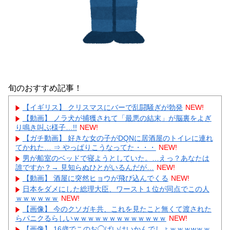
旬のおすすめ記事！
【イギリス】 クリスマスにバーで乱闘騒ぎが勃発
NEW!
【動画】 ノラ犬が捕獲されて「最悪の結末」が脳裏をよぎ
り鳴き叫ぶ様子…!!
NEW!
【ガチ動画】 好きな女の子がDQNに居酒屋のトイレに連れ
てかれた… ⇒ やっぱりこうなってた・・・
NEW!
男が船室のベッドで寝ようとしていた。…えっ？あなたは
誰ですか？→ 見知らぬひとがいるんだが…
NEW!
【動画】 酒屋に突然ヒョウが飛び込んでくる
NEW!
日本をダメにした総理大臣、ワースト１位が同点でこの人
ｗｗｗｗｗｗ
NEW!
【画像】 今のクソガキ共、これを見たこと無くて渡された
らパニクるらしいｗｗｗｗｗｗｗｗｗｗｗｗｗ
NEW!
【画像】 16歳でこのお◯ぱいはいかんでしょｗｗｗwｗｗ