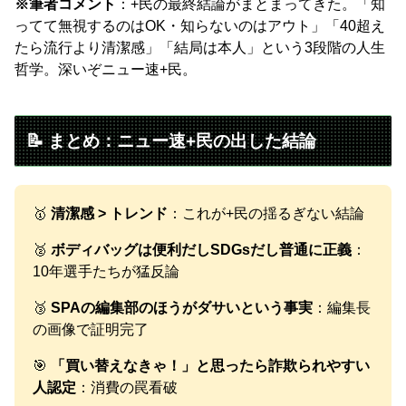
※筆者コメント
：+民の最終結論がまとまってきた。「知
ってて無視するのはOK・知らないのはアウト」「40超え
たら流行より清潔感」「結局は本人」という3段階の人生
哲学。深いぞニュー速+民。
📝 まとめ：ニュー速+民の出した結論
🥇
清潔感 > トレンド
：これが+民の揺るぎない結論
🥈
ボディバッグは便利だしSDGsだし普通に正義
：
10年選手たちが猛反論
🥉
SPAの編集部のほうがダサいという事実
：編集長
の画像で証明完了
🎯
「買い替えなきゃ！」と思ったら詐欺られやすい
人認定
：消費の罠看破