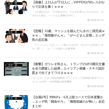
【画像】上13人が下12人に→VIPPERが50レスがか
生活・雑談・恋愛
りで正体を暴くｗｗｗ
「上の段は13人、下の段は12人。でも入れ替えただけなのに、な
ぜか1人減る」——そんな画像がVIPに...
2026.07.14
【悲報】31歳、マッシュを頼んだらきのこ頭完成ｗ
生活・雑談・恋愛
ｗｗ→「孫悟飯やんｗ」「がーどまん定期」エッヂ
民の反応集
「マッシュにしてほしい」と頼んだはずが、仕上がりは完全に"き
のこ頭"（｀・ω・´）31歳さんが参考画...
2026.06.12
【衝撃】ガリレオ民さん、トランプのUFO開示文書
生活・雑談・恋愛
を全力調査した結果→エイリアン画像・ナチス設計
図まで出てきてワロタｗｗｗ
ついにやってきた歴史的瞬間(ﾟ∀ﾟ)！トランプ大統領の命令でペン
タゴンがUFO・UAP関連の政府機密...
2026.05.09
【台風6号】998hPa・6月上陸コースで日本直撃か
生活・雑談・恋愛
→エッヂ民「雑魚やろ」「梅雨前線のが怖い」反応
まとめ