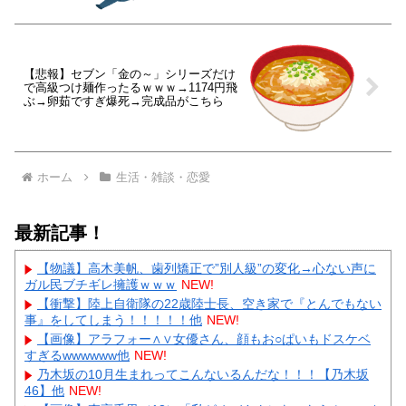
【悲報】セブン「金の～」シリーズだけ
で高級つけ麺作ったるｗｗｗ→1174円飛
ぶ→卵茹ですぎ爆死→完成品がこちら
ホーム
生活・雑談・恋愛
最新記事！
【物議】高木美帆、歯列矯正で”別人級”の変化→心ない声に
ガル民ブチギレ擁護ｗｗｗ
NEW!
【衝撃】陸上自衛隊の22歳陸士長、空き家で『とんでもない
事』をしてしまう！！！！！他
NEW!
【画像】アラフォー∧∨女優さん、顔もお○ぱいもドスケベ
すぎるwwwwww他
NEW!
乃木坂の10月生まれってこんないるんだな！！！【乃木坂
46】他
NEW!