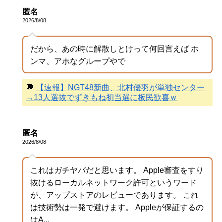
匿名
2026/8/08
だから、あの時に解散しとけって何回言えば ホ
ンマ、アホなグループやで
💬
【速報】NGT48新曲、北村優羽が単独センター
→13人選抜でずきもね初当選に板民歓喜ｗ
匿名
2026/8/08
これはガチヤバだと思います。 Apple審査をすり
抜けるローカルネットワーク許可というワード
が、アップストアのレビューであります。 これ
は技術勢は一発で避けます。 Appleが保証するの
はA...