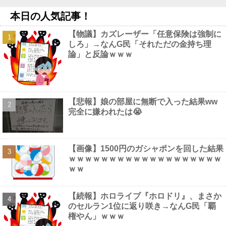
【画像】 NHK 飯尾夏帆アナが爆乳を熊本で見せつけてしまう
本日の人気記事！
※gifあり
NEW!
【悲報】女が笑いを取る方法、「女を捨てる」「下ネタ連発す
【物議】カズレーザー「任意保険は強制に
る」「体を張る」しかないｗｗｗｗｗ他
NEW!
しろ」→なんG民「それただの金持ち理
【画像】 ほぼ全裸なドスケベコスプレイヤーの身体がエ□すぎる
論」と反論ｗｗｗ
ｗｗｗ
NEW!
【画像】 ガールズバー店員えっろ
NEW!
みい山作者・亜月ねねちゃんがチョロくて可愛いwwwwwww （※
画像あり）他
NEW!
人気YouTuberさん、動画内で最悪の秘密がバレて終わる・・・他
【悲報】娘の部屋に無断で入った結果ww
NEW!
完全に嫌われたは😭
【画像】1500円のガシャポンを回した結果
ｗｗｗｗｗｗｗｗｗｗｗｗｗｗｗｗｗｗｗ
Powered by livedoor 相互RSS
ｗｗ
【続報】ホロライブ『ホロドリ』、まさか
のセルラン1位に返り咲き→なんG民「覇
権やん」ｗｗｗ