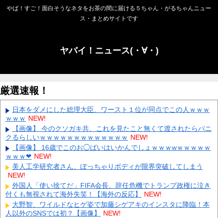
やば！すご！面白そうなネタをお茶の間に届ける５ちゃん・がるちゃんニュー
ス・まとめサイトです
ヤバイ！ニュース(・∀・)
厳選速報！
日本をダメにした総理大臣、ワースト１位が同点でこの人ｗｗｗ
ｗｗｗ
NEW!
【画像】 今のクソガキ共、これを見たこと無くて渡されたらパニ
クるらしいｗｗｗｗｗｗｗｗｗｗｗｗｗ
NEW!
【画像】 16歳でこのお◯ぱいはいかんでしょｗｗｗwｗｗｗｗｗ
ｗｗｗ❤
NEW!
美人工学研究者さん、ぽっちゃりボディが限界突破してしまう
NEW!
外国人「使い捨てだ」FIFA会長、辞任危機でトランプ政権に泣き
付くも無視されて海外失笑！【海外の反応】
NEW!
大野智、ワイルドなヒゲ姿で加藤シゲアキのインスタに降臨！本
人以外のSNSでは初？【画像】
NEW!