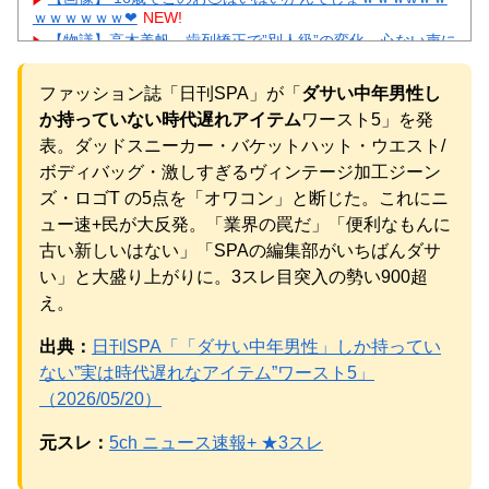
ｗｗｗｗｗｗ❤
NEW!
【物議】高木美帆、歯列矯正で”別人級”の変化→心ない声に
ガル民ブチギレ擁護ｗｗｗ
NEW!
彼氏が『この車』買おうとして私とケンカになってるんだ
ファッション誌「日刊SPA」が「
ダサい中年男性し
けどｗｗｗｗｗｗ
NEW!
か持っていない時代遅れアイテム
ワースト5」を発
【画像】 まま「なんかプール入ってたら学生にめっちゃ見
られたw」
NEW!
表。ダッドスニーカー・バケットハット・ウエスト/
【悲報】彼氏の浮気に激怒→賃貸を椅子でフルボッコにし
ボディバッグ・激しすぎるヴィンテージ加工ジーン
た女性にガル民総ツッコミｗｗｗ
ズ・ロゴT の5点を「オワコン」と断じた。これにニ
元AKB社長、22億円申告漏れ 乃木坂46運営会社の株式を
ュー速+民が大反発。「業界の罠だ」「便利なもんに
パチンコ京楽産業に譲渡【ノース・リバー】【窪田康志】
古い新しいはない」「SPAの編集部がいちばんダサ
元AKB社長、22億円申告漏れ 乃木坂46運営会社の株式を
パチンコ京楽産業に譲渡【ノース・リバー】【窪田康志】
い」と大盛り上がりに。3スレ目突入の勢い900超
え。
出典：
日刊SPA「「ダサい中年男性」しか持ってい
ない”実は時代遅れなアイテム”ワースト5」
Powered by livedoor 相互RSS
（2026/05/20）
元スレ：
5ch ニュース速報+ ★3スレ