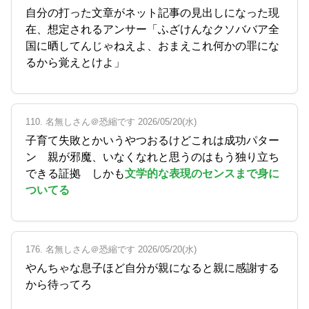
自分の打った文章がネット記事の見出しになった現
在、想定されるアンサー「ふざけんなクソババア全
国に晒してんじゃねえよ、おまえこれ何かの罪にな
るから覚えとけよ」
110. 名無しさん＠恐縮です 2026/05/20(水)
子育て失敗とかいうやつおるけどこれは成功パター
ン 親が邪魔、いなくなれと思うのはもう独り立ち
できる証拠 しかも
文学的な表現のセンスまで身に
ついてる
176. 名無しさん＠恐縮です 2026/05/20(水)
やんちゃな息子ほど自分が親になると親に感謝する
から待ってろ