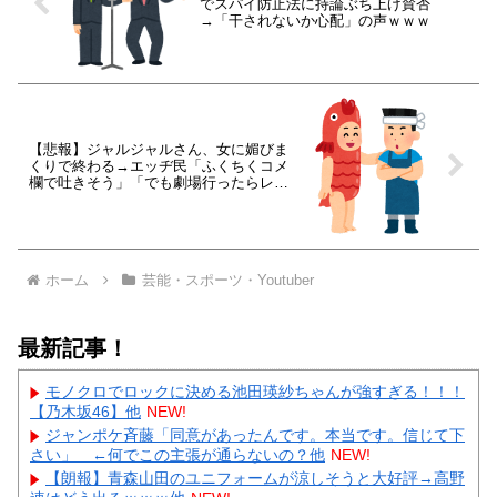
でスパイ防止法に持論ぶち上げ賛否
→「干されないか心配」の声ｗｗｗ
【悲報】ジャルジャルさん、女に媚びま
くりで終わる→エッヂ民「ふくちくコメ
欄で吐きそう」「でも劇場行ったらレベ
ル違った」ｗｗｗ
ホーム
芸能・スポーツ・Youtuber
最新記事！
モノクロでロックに決める池田瑛紗ちゃんが強すぎる！！！
【乃木坂46】他
NEW!
ジャンポケ斉藤「同意があったんです。本当です。信じて下
さい」 ←何でこの主張が通らないの？他
NEW!
【朗報】青森山田のユニフォームが涼しそうと大好評→高野