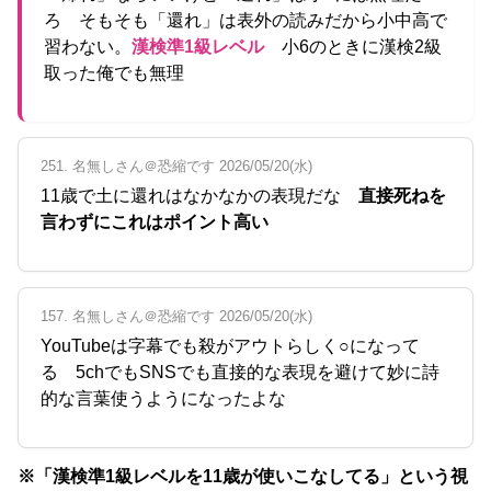
ろ そもそも「還れ」は表外の読みだから小中高で
習わない。
漢検準1級レベル
小6のときに漢検2級
取った俺でも無理
251. 名無しさん＠恐縮です 2026/05/20(水)
11歳で土に還れはなかなかの表現だな
直接死ねを
言わずにこれはポイント高い
157. 名無しさん＠恐縮です 2026/05/20(水)
YouTubeは字幕でも殺がアウトらしく○になって
る 5chでもSNSでも直接的な表現を避けて妙に詩
的な言葉使うようになったよな
※「漢検準1級レベルを11歳が使いこなしてる」という視