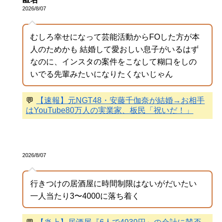
2026/8/07
むしろ幸せになって芸能活動からFOした方が本
人のためかも 結婚して愛おしい息子がいるはず
なのに、インスタの案件をこなして糊口をしの
いでる先輩みたいになりたくないじゃん
💬
【速報】元NGT48・安藤千伽奈が結婚→お相手
はYouTube80万人の実業家、板民「祝いだ！」
2026/8/07
行きつけの居酒屋に時間制限はないがだいたい
一人当たり3〜4000に落ち着く