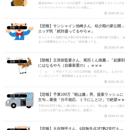
横浜DeNAベイスターズの正捕手・山本祐大が福岡ソフトバンクホ
ークスへトレード――5chガリレオ板に...
2026.05.12
【悲報】サンシャイン池崎さん、幼少期の家公開→
芸能・スポーツ・Youtuber
エッヂ民「絶対盛ってるやろｗ」
サンシャイン池崎の幼少期の自宅画像がエッヂ掲示板で話題に。あ
まりの衝撃的なビジュアルに「絶対盛ってる...
2026.07.08
【朗報】立浪前監督さん、尾田くん推薦→「起爆剤
芸能・スポーツ・Youtuber
にはなるやろ（自爆装置の）」ｗｗｗ
（´・ω・｀）中日ドラゴンズの立浪和義・前監督さん、まさかの
インタビューで「尾田剛樹くんをスタメンで...
2026.05.15
【悲報】予算100万「軽は嫌」男、提案ラッシュに
芸能・スポーツ・Youtuber
文句→最後「分不相応、ミラにしとけ」で絶望ｗｗ
予算100万円で新しい車が欲しい——しかし「軽は嫌」という謎の
こだわりを持つおんJ民が現れた。提案の...
2026.07.16
【悲報】大谷翔平さん、6回無失点3打数2安打も→