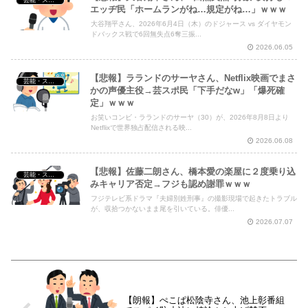
芸能・スポーツ・Youtuber
エッヂ民「ホームランがね…規定がね…」ｗｗｗ
大谷翔平さん、2026年6月4日（木）のドジャース vs ダイヤモン
ドバックス戦で6回無失点6奪三振...
2026.06.05
【悲報】ラランドのサーヤさん、Netflix映画でまさ
芸能・スポーツ・Youtuber
かの声優主役→芸スポ民「下手だなw」「爆死確
定」ｗｗｗ
お笑いコンビ・ラランドのサーヤ（30）が、2026年8月8日より
Netflixで世界独占配信される映...
2026.06.08
【悲報】佐藤二朗さん、橋本愛の楽屋に２度乗り込
芸能・スポーツ・Youtuber
みキャリア否定→フジも認め謝罪ｗｗｗ
フジテレビ系ドラマ『夫婦別姓刑事』の撮影現場で起きたトラブル
が、収拾つかないまま尾を引いている。俳優...
2026.07.07
【朗報】ぺこぱ松陰寺さん、池上彰番組