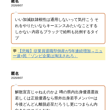
匿名
2026/8/07
いい加減奴隷根性は通用しないって気付こう そ
れをやりたいならキーエンスみたいなことする
しかない 内容もブラックで給料も比例するタイ
プ
💬
【悲報】従業員退職型倒産が5年連続増加→ニュ
ー速+民「ゾンビ企業は淘汰されろ」
匿名
2026/8/07
解散宣言じゃねえのかよ 噂の県内出身優遇選抜
若しくは正規優遇なら県外出身若手メンバーは
今後どんどん離脱必至だろうし更につまらん内