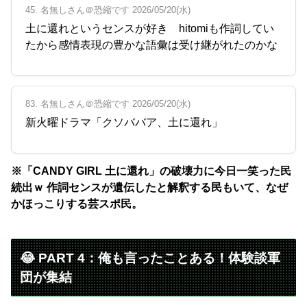
45. 名無しさん＠恐縮です 2026/05/20(水)
土に還れというセンスが好き hitomiも作詞してい
たから感情表現の豊かな語彙は受け継がれたのかな
83. 名無しさん＠恐縮です 2026/05/20(水)
新火曜ドラマ「クソババア、土に還れ」
※「CANDY GIRL 土に還れ」の破壊力に今日一笑った民
続出ｗ 作詞センスが遺伝したと解釈する民もいて、なぜ
かほっこりする芸スポ民。
😂 PART 4：俺も言ったことある！体験談軍
団が集結