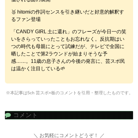
🥉 hitomiの作詞センスを引き継いだと好意的解釈す
るファン登場
「CANDY GIRL 土に還れ」のフレーズが今日一の笑
いをさらっていったこともお忘れなく。反抗期はい
つの時代も母親にとって試練だが、テレビで全国に
晒したことで第2ラウンドが始まりそうな予
感……。11歳の息子さんの今後の発言に、芸スポ民
は温かく注目している🌱
※本記事は5ch 芸スポ+板のコメントを引用・整理したものです。
コメント
お気軽にコメントどうぞ！