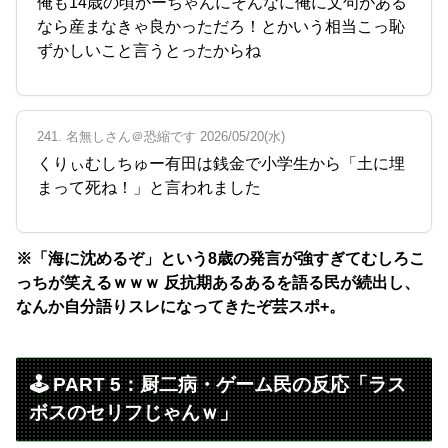
俺も14歳の頃かーちゃんにそんなに俺に文句がある
なら産まなきゃ良かっただろ！とかいう相当こっ恥
ずかしいこと言うとったからね
241. 名無しさん＠恐縮です 2026/05/20(水)
くりぃむしちゅー有田は銭金で小学生から「土に埋
まって死ね！」と言われました
※「海に沈めるぞ」という8歳の発言が強すぎてむしろこ
っちが笑えるｗｗｗ 反抗期あるあるを語る民が続出し、
なんか自分語りスレになってきたぞ芸スポ+。
🕹️ PART 5：厨二病・ゲーム民の反応「ラス
ボスのセリフじゃんｗ」