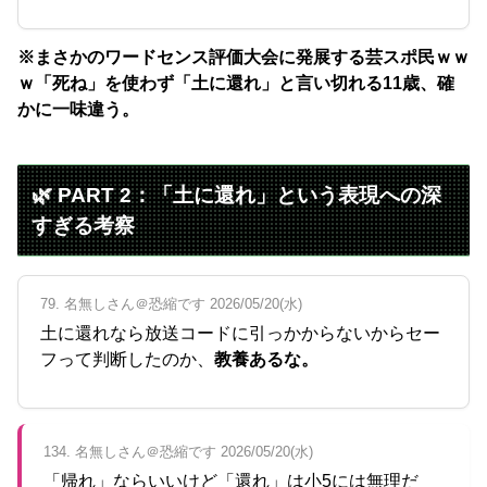
※まさかのワードセンス評価大会に発展する芸スポ民ｗｗ
ｗ「死ね」を使わず「土に還れ」と言い切れる11歳、確
かに一味違う。
🌿 PART 2：「土に還れ」という表現への深
すぎる考察
79. 名無しさん＠恐縮です 2026/05/20(水)
土に還れなら放送コードに引っかからないからセー
フって判断したのか、
教養あるな。
134. 名無しさん＠恐縮です 2026/05/20(水)
「帰れ」ならいいけど「還れ」は小5には無理だ