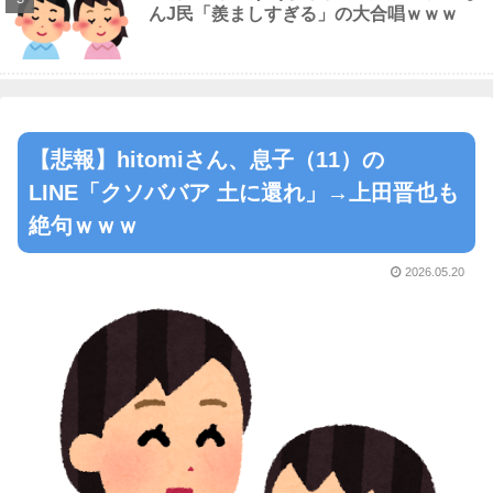
んJ民「羨ましすぎる」の大合唱ｗｗｗ
【悲報】hitomiさん、息子（11）の
LINE「クソババア 土に還れ」→上田晋也も
絶句ｗｗｗ
2026.05.20