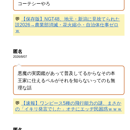
コーテシーやろ
💬
【保存版】NGT48、地元・新潟に見捨てられた
説2026→農業部消滅・花火縮小・自治体仕事ゼロ
ｗ
匿名
2026/8/07
悪魔の実図鑑があって普及してるからなその本
王家に仕えるペルがそれを知らないってのも無
理な話
💬
【速報】ワンピース5種の飛行能力の謎、まさか
の「イキリ発言でした」オチにエッヂ民困惑ｗｗｗ
匿名