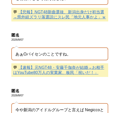
💬
【悲報】NGT48新曲選抜、新潟出身だけ初当選
→県外組ズラリ落選説にスレ民「地元人事かよ」ｗ
匿名
2026/8/07
あぁOパイセンのことですね。
💬
【速報】元NGT48・安藤千伽奈が結婚→お相手
はYouTube80万人の実業家、板民「祝いだ！」
匿名
2026/8/07
今や新潟のアイドルグループと言えば Negiccoと