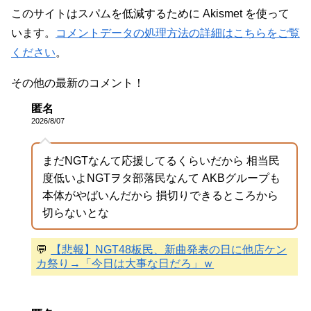
このサイトはスパムを低減するために Akismet を使って
います。
コメントデータの処理方法の詳細はこちらをご覧
ください
。
その他の最新のコメント！
匿名
2026/8/07
まだNGTなんて応援してるくらいだから 相当民
度低いよNGTヲタ部落民なんて AKBグループも
本体がやばいんだから 損切りできるところから
切らないとな
💬
【悲報】NGT48板民、新曲発表の日に他店ケン
カ祭り→「今日は大事な日だろ」ｗ