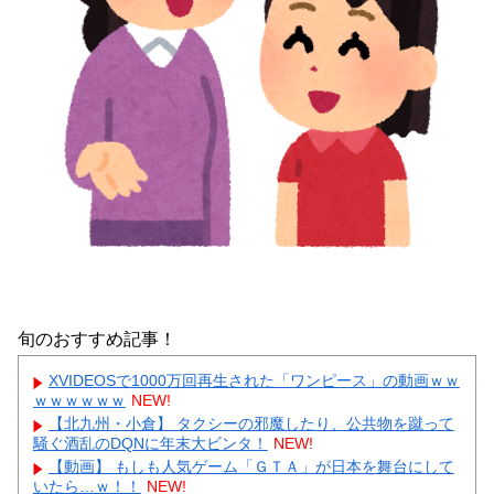
旬のおすすめ記事！
XVIDEOSで1000万回再生された「ワンピース」の動画ｗｗ
ｗｗｗｗｗｗ
NEW!
【北九州・小倉】 タクシーの邪魔したり、公共物を蹴って
騒ぐ酒乱のDQNに年末大ビンタ！
NEW!
【動画】 もしも人気ゲーム「ＧＴＡ」が日本を舞台にして
いたら…ｗ！！
NEW!