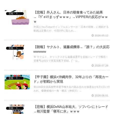
Powered by livedoor 相互RSS
【悲報】外人さん、日本の朝食食ってみた結果
芸能・スポーツ・Youtuber
→「ｳﾞｫｴ!!まっずｗｗｗ」→VIPPERの反応がｗｗ
ｗ
外国人YouTuberやインフルエンサーが「日本の朝食」に挑戦する
動画は定番だが、今回VIPに貼られ...
2026.05.12
【朗報】ヤクルト、遠藤成獲得→「誰？」の大反応
芸能・スポーツ・Youtuber
wwwww
🎯 ヤクルト、オリックスから遠藤成選手を金銭トレードで獲得！
背番号は021で実質支配下登録。(´・ω...
2026.07.26
【甲子園】横浜×沖縄尚学、32年ぶりの「再現カー
芸能・スポーツ・Youtuber
ド」が初戦から実現
第108回全国高校野球選手権大会の組み合わせ抽選会が8月1日に行
われ、優勝候補の一角・横浜（神奈川）...
2026.08.01
【悲報】横浜DeNA山本祐大、ソフバンにトレード
芸能・スポーツ・Youtuber
→相川監督「寝耳に水」ｗｗｗ