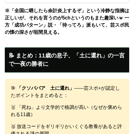
※「全国に晒したら余計炎上するぞ」という冷静な指摘は
正しいが、それを言うのが5chというのもまた趣深いｗ 一
方「成功パターン」説・「待ってろ」派もいて、芸スポ民
の懐の深さが垣間見える。
📝 まとめ：11歳の息子、「土に還れ」の一言
で一夜の勝者に
🎯
「クソババア 土に還れ」
——芸スポ+が認定し
たポイントをまとめると：
🥇 「死ね」より文学的で格調が高い（なぜか褒めら
れる11歳）
🥈 放送コードをギリギリかいくぐる教養があると評
価される謎の展開