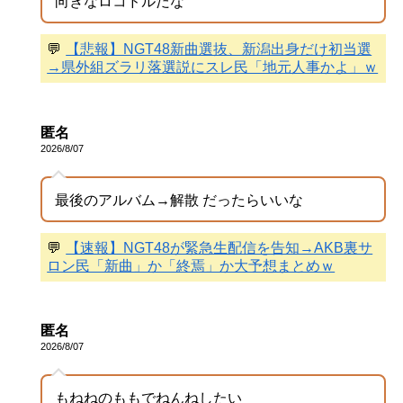
向きなロコドルだな
💬
【悲報】NGT48新曲選抜、新潟出身だけ初当選
→県外組ズラリ落選説にスレ民「地元人事かよ」ｗ
匿名
2026/8/07
最後のアルバム→解散 だったらいいな
💬
【速報】NGT48が緊急生配信を告知→AKB裏サ
ロン民「新曲」か「終焉」か大予想まとめｗ
匿名
2026/8/07
もねねのももでねんねしたい