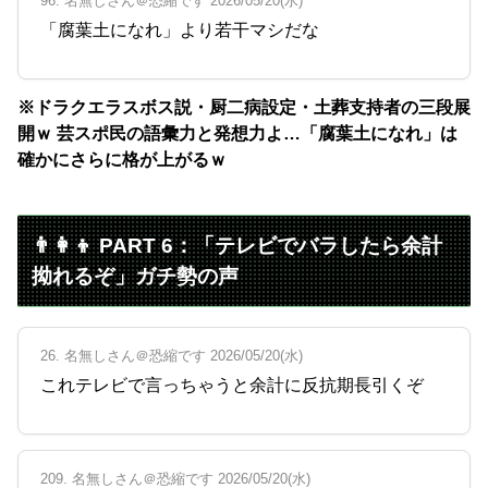
96. 名無しさん＠恐縮です 2026/05/20(水)
「腐葉土になれ」より若干マシだな
※ドラクエラスボス説・厨二病設定・土葬支持者の三段展
開ｗ 芸スポ民の語彙力と発想力よ…「腐葉土になれ」は
確かにさらに格が上がるｗ
👨‍👩‍👦 PART 6：「テレビでバラしたら余計
拗れるぞ」ガチ勢の声
26. 名無しさん＠恐縮です 2026/05/20(水)
これテレビで言っちゃうと余計に反抗期長引くぞ
209. 名無しさん＠恐縮です 2026/05/20(水)