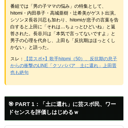
元AKB社長、22億円申告漏れ 乃木坂46運営会社の株式を
番組では「男の子ママの悩み」の特集として、
パチンコ京楽産業に譲渡【ノース・リバー】【窪田康志】
hitomi・内田恭子・高城亜樹・辻希美がゲスト出演。
シソンヌ長谷川忍も加わり、hitomiが息子の言葉を告
白すると上田に「それは…ちょっとひどいね」と返
答された。長谷川は「本気で言ってないですよ」と
Powered by livedoor 相互RSS
男子の心理を代弁し、上田も「反抗期はほっとくし
かない」と語った。
スレ：
【芸スポ+】歌手hitomi（50）、反抗期の息子
からの衝撃のLINE「クソババア 土に還れ」上田晋
也も絶句
🎯 PART 1：「土に還れ」に芸スポ民、ワー
ドセンスを評価しはじめるｗ