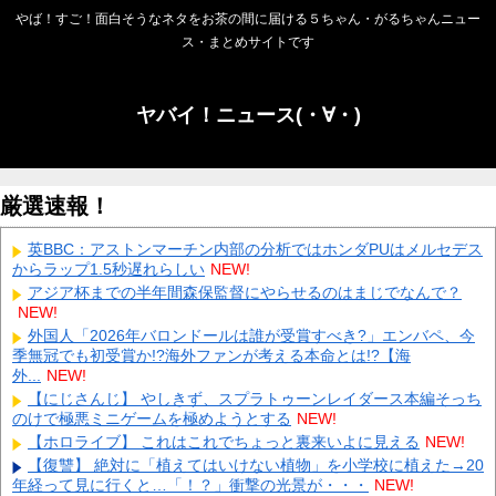
やば！すご！面白そうなネタをお茶の間に届ける５ちゃん・がるちゃんニュー
ス・まとめサイトです
ヤバイ！ニュース(・∀・)
厳選速報！
英BBC：アストンマーチン内部の分析ではホンダPUはメルセデス
からラップ1.5秒遅れらしい
NEW!
アジア杯までの半年間森保監督にやらせるのはまじでなんで？
NEW!
外国人「2026年バロンドールは誰が受賞すべき?」エンバペ、今
季無冠でも初受賞か!?海外ファンが考える本命とは!?【海
外...
NEW!
【にじさんじ】 やしきず、スプラトゥーンレイダース本編そっち
のけで極悪ミニゲームを極めようとする
NEW!
【ホロライブ】 これはこれでちょっと裏来いよに見える
NEW!
【復讐】 絶対に「植えてはいけない植物」を小学校に植えた→20
年経って見に行くと…「！？」衝撃の光景が・・・
NEW!