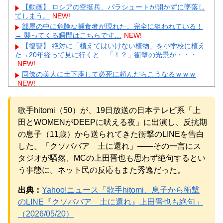
【動画】 ロシアの空挺兵、パラシュートが開かずに墜落し
てしまう。
NEW!
部屋の中に危険な捕食者が現れた。完全に狙われている！
→ 襲ってくる瞬間はこちらです…
NEW!
【復讐】 絶対に「植えてはいけない植物」を小学校に植え
た→20年経って見に行くと…「！？」衝撃の光景が・・・
NEW!
同僚の美人に土下座して必死に頼んだらこうなるｗｗｗ
NEW!
【悲報】 玉川徹さん、警官の発泡での包丁男死亡に「絶対
に死刑にならない罪なのに警察が死刑にした！」 → 元警官の
歌手hitomi（50）が、19日放送の日本テレビ系「上
マジレスがコチラ → ………
NEW!
【人工障がい者】 甥(28)「両親が亡くなったんで僕のこと
田とWOMENがDEEPに吠える夜」に出演し、反抗期
引き取ってほしいんですけど！」なんでいい年したヒキニー
の息子（11歳）から送られてきた衝撃のLINEを告白
トを引き取らなきゃいけないんだ...
NEW!
した。「クソババア 土に還れ」——その一言にス
【画像】 Netflix版『リボンの騎士』、とんでもない事にな
タジオが騒然、MCの上田晋也も思わず絶句するとい
るｗｗｗｗｗ
NEW!
【物議】長瀬智也の“スネハラ”謝罪ネタにガル民総ツッコミ
う事態に。ネット民の反応もまた秀逸だった。
→まさかのオチにｗｗｗ
NEW!
【完全まとめ】親の介護と老後の不安｜ガル民のリアル体
出典：
Yahoo!ニュース「歌手hitomi、息子から衝撃
験談を総整理
のLINE『クソババア 土に還れ』上田晋也も絶句」
元AKB社長、22億円申告漏れ 乃木坂46運営会社の株式を
（2026/05/20）
パチンコ京楽産業に譲渡【ノース・リバー】【窪田康志】