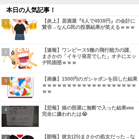
【画像】 吉岡里帆さん、アドリブで相手役俳優の手を取りお●ぱ
本日の人気記事！
いに押し当ててしまう！
NEW!
江別大学生暴行ﾀﾋ″主犯格″の川口侑斗被告に「無期懲役」の判決
【炎上】居酒屋『6人で4939円』の会計に
→当時17歳少年に「懲役30年」の判決他
NEW!
賛否→なんG民の投票結果が笑えるｗｗｗ
「高市早苗はどんだけ自己顕示欲が強いんだ」と左派が『高木美
帆氏に送られた包丁セット』に激怒、「こんな首相は見たことがな
い」と言い張るも……他
NEW!
【驚愕】 55歳・大久保佳代子“現在の性欲”について衝撃告白「休
【速報】ワンピース5種の飛行能力の謎、
みの日とかそうだね、だいたい…」
NEW!
まさかの「イキリ発言でした」オチにエッ
【画像】 めるる、ヒルナンデス見せたデカケツがそそる
NEW!
ヂ民困惑ｗｗｗ
【画像】1500円のガシャポンを回した結果
ｗｗｗｗｗｗｗｗｗｗｗｗｗｗｗｗｗｗｗ
ｗｗ
Powered by livedoor 相互RSS
【悲報】娘の部屋に無断で入った結果ww
完全に嫌われたは😭
【朗報】彼女(25)まさかの処女だった→な