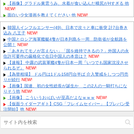
【画像】グラドル東雲うみ、水着が食い込んだ横尻がHすぎる 他
NEW!
面白い少女漫画を教えてください 他
NEW!
【にじさんじ】レヴィちゃん、3Dライブ「人間燦歌」開催決定！
ゲスト8名も発表『歌うまバイキングなゲストや』
韓国人インフルエンサー(49)、日本で次々と車に衝突 計7台巻き
【8/18(火...
NEW!
込み 八王子
NEW!
『トモコレわくわく生活』は販売本数794万本、『ぽこ あ ポケモ
中国とロシア海軍艦艇4隻が日本列島を一周…防衛省が全航路を
ン』は946万本 他
NEW!
公開！
NEW!
ニートワイ(32)「ゲームやりません、漫画読みません、アニメ見
「あきれてモノが言えない」「国を維持できるの？」外国人の永
ません、5ch飽きました」←こいつに勧めたい趣味 他
NEW!
住許可要件の厳格化で在日中国人の本音は？
NEW!
同僚の美人に土下座して必死に頼んだらこうなるｗｗｗ
NEW!
【速報】 中露の武装軍艦4隻が日本一周『いつでも国家沈没させ
られるぞ』
【悲報】 玉川徹さん、警官の発泡での包丁男死亡に「絶対に死刑
NEW!
にならない罪なのに警察が死刑にした！」 → 元警官のマジレ
【為替相場】 ドル円は1ドル158円台半ば 介入警戒をしつつ円売
ス...
NEW!
りが続行
NEW!
【人工障がい者】 甥(28)「両親が亡くなったんで僕のこと引き取
【画像】国連、初の女性総長が誕生か この2人の一騎打ちにな
ってほしいんですけど！」なんでいい年したヒキニートを引
りそう他
NEW!
き...
NEW!
【画像】 こういうお○ぱいが至高だよなｗｗｗ
NEW!
【画像】 Netflix版『リボンの騎士』、とんでもない事になるｗｗ
【仮面ライダーアギト】CSG「フレイムセイバー」【プレバン受
ｗｗｗ
NEW!
注開始】他
NEW!
【閲覧注意】 昔のドラマのレ.●プシーン、今見るとアウトすぎ
Powered by livedoor 相互RSS
る！
NEW!
【動画】ロシアの空挺兵、パラシュートが開かずに墜落してしま
う。他
NEW!