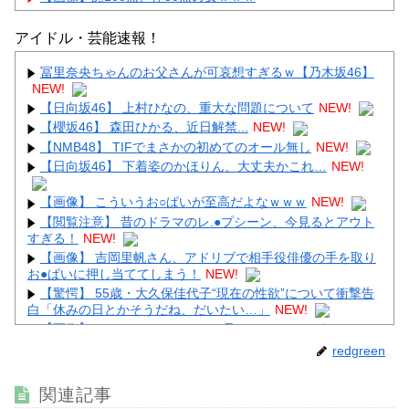
アイドル・芸能速報！
冨里奈央ちゃんのお父さんが可哀想すぎるｗ【乃木坂46】
NEW!
Powered by livedoor 相互RSS
【日向坂46】 上村ひなの、重大な問題について
NEW!
【櫻坂46】 森田ひかる、近日解禁...
NEW!
【NMB48】 TIFでまさかの初めてのオール無し
NEW!
【日向坂46】 下着姿のかほりん、大丈夫かこれ…
NEW!
【画像】 こういうお○ぱいが至高だよなｗｗｗ
NEW!
【閲覧注意】 昔のドラマのレ.●プシーン、今見るとアウト
すぎる！
NEW!
【画像】 吉岡里帆さん、アドリブで相手役俳優の手を取り
お●ぱいに押し当ててしまう！
NEW!
【驚愕】 55歳・大久保佳代子“現在の性欲”について衝撃告
白「休みの日とかそうだね、だいたい…」
NEW!
【画像】 めるる、ヒルナンデス見せたデカケツがそそる
NEW!
redgreen
関連記事