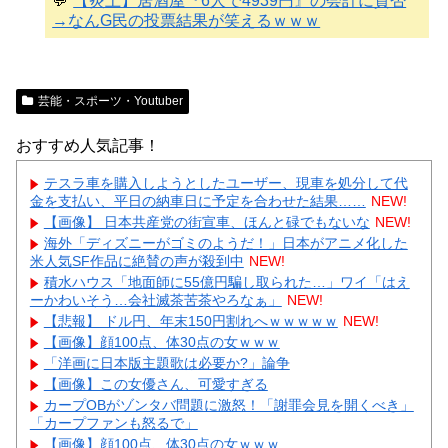
💬
【炎上】居酒屋『6人で4939円』の会計に賛否
→なんG民の投票結果が笑えるｗｗｗ
芸能・スポーツ・Youtuber
おすすめ人気記事！
テスラ車を購入しようとしたユーザー、現車を処分して代
金を支払い、平日の納車日に予定を合わせた結果……
NEW!
【画像】 日本共産党の街宣車、ほんと碌でもないな
NEW!
海外「ディズニーがゴミのようだ！」日本がアニメ化した
米人気SF作品に絶賛の声が殺到中
NEW!
積水ハウス「地面師に55億円騙し取られた…」ワイ「はえ
ーかわいそう…会社滅茶苦茶やろなぁ」
NEW!
【悲報】 ドル円、年末150円割れへｗｗｗｗｗ
NEW!
【画像】顔100点、体30点の女ｗｗｗ
「洋画に日本版主題歌は必要か?」論争
【画像】この女優さん、可愛すぎる
カープOBがゾンタバ問題に激怒！「謝罪会見を開くべき」
「カープファンも怒るで」
【画像】顔100点、体30点の女ｗｗｗ