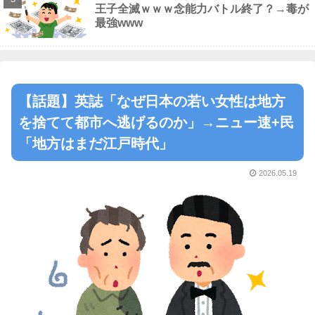
王子全滅ｗｗｗ念能力バトル終了？→毒が
最強www
【話題】英誌「なぜ日本の若い女性は地方
を捨てて都市へ逃げるのか」→ニュー速+民
「地方はまだ江戸時代」
2026.05.19