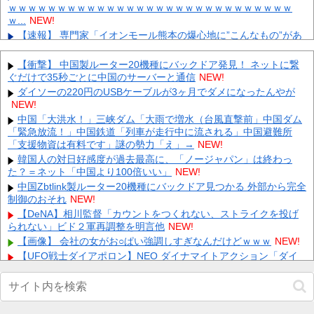
ｗｗｗｗｗｗｗｗｗｗｗｗｗｗｗｗｗｗｗｗｗｗｗｗｗｗｗｗｗ
ｗ...
NEW!
【速報】 専門家「イオンモール熊本の爆心地に”こんなもの”があ
ったんだけど…」
NEW!
【画像】れなぁとぞのの制服姿がエロ過ぎる！【守屋麗奈・大園
【衝撃】 中国製ルーター20機種にバックドア発見！ ネットに繋
玲】【櫻坂46】 他
NEW!
ぐだけで35秒ごとに中国のサーバーと通信
NEW!
乃木坂で一番顔がエロい子ｗｗｗｗｗｗｗｗｗｗｗｗｗｗｗｗｗ
ダイソーの220円のUSBケーブルが3ヶ月でダメになったんやが
ｗｗ 他
NEW!
NEW!
【にじさんじ】笹木「本日から1週間ほど里に帰省してくるやよ
中国「大洪水！」三峡ダム「大雨で増水（台風直撃前」中国ダム
～。久々に京都満喫してくるっ！」 他
NEW!
「緊急放流！」中国鉄道「列車が走行中に流される」中国避難所
「支援物資は有料です」謎の勢力「え」→
【募】アゲインガチャでチャレンジ一択の民が続々集結！？ 他
NEW!
NEW!
韓国人の対日好感度が過去最高に、「ノージャパン」は終わっ
た？＝ネット「中国より100倍いい」
元TBSアナ 山本里奈離婚 他
NEW!
NEW!
【画像】 真夏日のプール、ガチで最高すぎｗｗｗｗｗｗｗｗｗｗ
中国Zbtlink製ルーター20機種にバックドア見つかる 外部から完全
制御のおそれ
NEW!
NEW!
内田梨瑚受刑者「社会に戻りたいです」
【DeNA】相川監督「カウントをつくれない、ストライクを投げ
NEW!
られない」ビド２軍再調整を明言他
NEW!
Powered by livedoor 相互RSS
【画像】 会社の女がお○ぱい強調しすぎなんだけどｗｗｗ
NEW!
【UFO戦士ダイアポロン】NEO ダイナマイトアクション「ダイ
アポロン アニメカラーVer.」アクションフィギュア【予約開始】他
NEW!
【画像】 アイナジエンドさん、お尻が性的すぎた件ｗｗｗｗｗｗ
NEW!