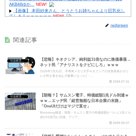
AKB48ゆか...
NEW!
【画像】 本田紗来さん、とうとうお姉ちゃんより巨乳化し
てしまうｗｗｗｗｗｗ
NEW!
【画像】 靴屋の女子店員さん、お尻の割れ目ががっつり出
redgreen
てしまうｗｗｗｗｗｗｗ
NEW!
【画像】 セクシー女優・谷原希美、ナマ乳が最高にヌケる
関連記事
ぞ
NEW!
【悲報】キオクシア、純利益31倍なのに株価暴落→
社会経済・政治
ネット民「アナリストをクビにしろ」ｗｗｗ
2026年7月31日、半導体メモリ大手キオクシアの決算発表がガリ
Powered by livedoor 相互RSS
レオ民を巻き込む大惨事になった(´・...
2026.07.31
【朗報？】サムスン電子、時価総額1兆ドル到達ｗ
社会経済・政治
ｗｗ→エッヂ民「経営無能な日本企業の末路」
「OneUIだけはマジで直せ」
Bloomberg報道：韓国・サムスン電子の時価総額が ついに1兆ドル
(約153兆円)に到達。アジア...
2026.05.07