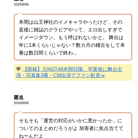
2026/8/06
本間は山王神社のイメキャラやったけど、その
直後に雑誌のグラビアやって、エロ出しすぎで
イメージダウン。もう呼ばれないかと。 舞台は
年に1本くらいじゃない？数カ月の稽古をして本
番は数日間くらいで終わ...
💬
【朗報】元NGT48本間日陽、卒業後に舞台主
演・写真集3冊・CM出演でファン歓喜ｗ
匿名
2026/8/06
そもそも「運営の対応がいかに悪かったか」に
ついてのまとめだろうがよ 加害者に焦点当てて
ねーんだよ