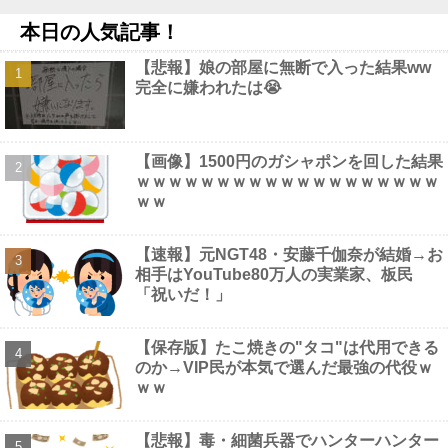
板橋の花火大会にセクシー女優松本いちかと新井リマおって草他
本日の人気記事！
NEW!
【画像】 本田紗来さん、とうとうお姉ちゃんより巨乳化してしま
【悲報】娘の部屋に無断で入った結果ww
うｗｗｗｗｗｗ
NEW!
完全に嫌われたは😭
海外「日本なんて行くんじゃなかった…」 日本を知ってしまった
ディズニー信者、帰国後『本家』に失望する事態に他
NEW!
ペレスとキャデラックF1の契約は2026年の1年のみ、2027年に向
けてウィリアムズと交渉開始との情報他
NEW!
【画像】1500円のガシャポンを回した結果
【画像】 靴屋の女子店員さん、お尻の割れ目ががっつり出てしま
ｗｗｗｗｗｗｗｗｗｗｗｗｗｗｗｗｗｗｗ
うｗｗｗｗｗｗｗ
NEW!
ｗｗ
【画像】 セクシー女優・谷原希美、ナマ乳が最高にヌケるぞ
NEW!
【速報】元NGT48・安藤千伽奈が結婚→お
相手はYouTube80万人の実業家、板民
「祝いだ！」
Powered by livedoor 相互RSS
【保存版】たこ焼きの"タコ"は代用できる
のか→VIP民が本気で選んだ最強の代役ｗ
ｗｗ
【悲報】毒・細菌兵器でハンターハンター