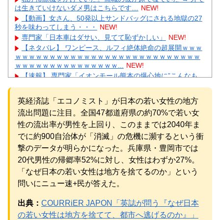
は生きていけないダメ男はこちらです…
NEW!
【動画】女さん、50発以上サンドバッグにされる地獄の27
秒を味わってしまう・・・
NEW!
専門家「日本車はダサい、見てて恥ずかしい」
NEW!
【ネタバレ】 ワンピース、ルフィ絶体絶命の超展開ｗｗｗ
ｗｗｗｗｗｗｗｗｗｗｗｗｗｗｗｗｗｗｗｗｗｗｗｗｗｗｗ
ｗｗｗｗｗｗｗｗｗｗｗｗｗｗｗ...
NEW!
【速報】 専門家「イオンモール熊本の爆心地に”こんなも
の”があったんだけど…」
NEW!
【画像】 真夏日のプール、ガチで最高すぎｗｗｗｗｗｗｗ
英経済誌「エコノミスト」が日本の若い女性の地方
ｗｗｗ
NEW!
流出問題に注目。全国47都道府県の約70%で若い女
内田梨瑚受刑者「社会に戻りたいです」
NEW!
【物議】広末涼子まさかの地上波復帰→”次男の言葉”にガル
性の流出率が男性を上回り、このままでは2040年ま
民大激論ｗｗｗ
NEW!
でに約900自治体が「消滅」の危機に瀕するという衝
【衝撃】｢ブラに5000円は贅沢｣と妻を叱った夫→まさかの
撃のデータが明らかになった。兵庫県・豊岡市では
正体にガル民が大激怒ｗｗｗ
NEW!
20代男性の帰郷率52%に対し、女性はわずか27%。
元AKB社長、22億円申告漏れ 乃木坂46運営会社の株式を
パチンコ京楽産業に譲渡【ノース・リバー】【窪田康志】
「なぜ日本の若い女性は地方を捨てるのか」という
元AKB社長、22億円申告漏れ 乃木坂46運営会社の株式を
問いにニュー速+民が答えた。
パチンコ京楽産業に譲渡【ノース・リバー】【窪田康志】
出典：
COURRiER JAPON「英誌が問う『なぜ日本
の若い女性は地方を捨てて、都市へ逃げるのか』」