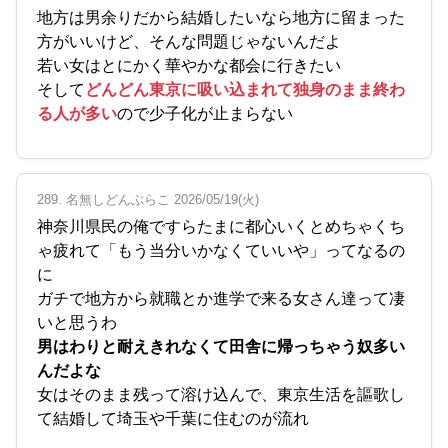
地方は男余りだから結婚したいなら地方に留まった
方がいいけど、そんな問題じゃないんだよ
若い女はとにかく華やかな都会に行きたい
そして
どんどん東京に吸い込まれて独身のまま終わ
る人が多い
ので少子化が止まらない
289. 名無しどんぶらこ 2026/05/19(火)
神奈川県民の俺ですらたまに都心いくとめちゃくち
ゃ疲れて「もう当分いかなくていいや」ってなるの
に
ガチで地方から就職とか進学で来る女さん達って凄
いと思うわ
男はわりと耐えきれなくて田舎に帰っちゃう奴多い
んだよな
女はそのまま残って溶け込んで、東京生活を謳歌し
て結婚して埼玉や千葉に住むのが流れ