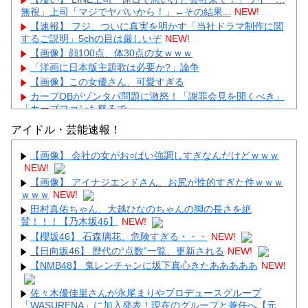
無視」上司「マジでヤバいから！」←その結果...
NEW!
【速報】 フジ、ついに真実を明かす「当社ドラマ制作に関
するご説明」5chの目は厳しいぞ
NEW!
【画像】顔100点、体30点の女ｗｗｗ
「洋画に日本版主題歌は必要か?」論争
【画像】この女優さん、可愛すぎる
カープOBがゾンタバ問題に激怒！「謝罪会見を開くべき」
「カープファンも怒るで」
【画像】顔100点、体30点の女ｗｗｗ
アイドル・芸能速報！
【画像】 会社の女がお○ぱい強調しすぎなんだけどｗｗｗ
NEW!
【画像】 アイナジエンドさん、お尻が性的すぎた件ｗｗｗ
ｗｗｗ
NEW!
Powered by livedoor 相互RSS
田村真佑ちゃん、大越ひなのちゃんの脚の長さを絶
賛！！！【乃木坂46】
NEW!
【櫻坂46】 石森璃花、危険すぎる・・・
NEW!
【日向坂46】 歴代の“点数”一覧、更新される
NEW!
【NMB48】 鬼レンチャンに坂下真心きたあああああ
NEW!
佐々木優佳里さんが永尾まりやプロデュースグループ
「WASURENA」に加入発表！現在のグループと兼任へ【元