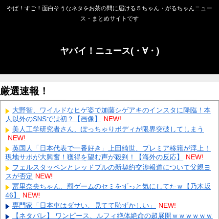
やば！すご！面白そうなネタをお茶の間に届ける５ちゃん・がるちゃんニュー
ス・まとめサイトです
ヤバイ！ニュース(・∀・)
厳選速報！
大野智、ワイルドなヒゲ姿で加藤シゲアキのインスタに降臨！本
人以外のSNSでは初？【画像】
NEW!
美人工学研究者さん、ぽっちゃりボディが限界突破してしまう
NEW!
英国人「日本代表で一番好き」上田綺世、プレミア移籍が浮上！
現地サポが大興奮！獲得を望む声が殺到！【海外の反応】
NEW!
フェルスタッペンとレッドブルの新契約交渉報道について父親ヨ
スが否定
NEW!
冨里奈央ちゃん、罰ゲームのセミをずっと気にしてたｗ【乃木坂
46】
NEW!
専門家「日本車はダサい、見てて恥ずかしい」
NEW!
【ネタバレ】 ワンピース、ルフィ絶体絶命の超展開ｗｗｗｗｗｗ