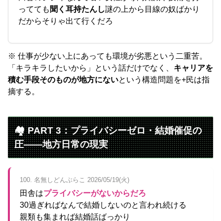
ってても
聞く耳持たんし
謎の上から目線の奴ばかり
だからそりゃ出て行くだろ
※ 仕事が少ない上にあっても環境が劣悪という二重苦。
「キラキラしたいから」という話だけでなく、
キャリアを
積む手段そのものが地方にない
という構造問題を+民は指
摘する。
🏘️ PART 3：プライバシーゼロ・結婚催促の
圧——地方日常の現実
100. 名無しどんぶらこ 2026/05/19(火)
田舎は
プライバシーがないからだろ
30過ぎればなんで結婚しないのと言われ続ける
親類も集まれば結婚話ばっかり