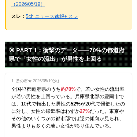
（2026/05/19）
Powered by livedoor 相互RSS
スレ：
5ch ニュース速報+ スレ
🎯 PART 1：衝撃のデータ——70%の都道府
県で「女性の流出」が男性を上回る
1. 蚤の市★ 2026/05/19(火)
全国47都道府県のうち
約70%
で、若い女性の流出率
が若い男性を上回っている。兵庫県北部の豊岡市で
は、10代で転出した男性の
52%
が20代で帰郷したの
に対し、女性の帰郷率はわずか
27%
だった。東京や
その他のいくつかの都市部では逆の傾向が見られ、
男性よりも多くの若い女性が移り住んでいる。