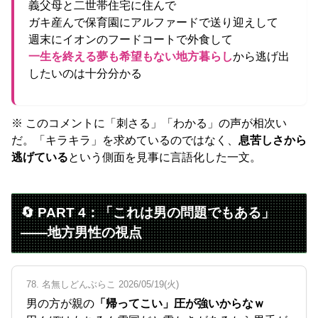
義父母と二世帯住宅に住んで
ガキ産んで保育園にアルファードで送り迎えして
週末にイオンのフードコートで外食して
一生を終える夢も希望もない地方暮らし
から逃げ出
したいのは十分分かる
※ このコメントに「刺さる」「わかる」の声が相次い
だ。「キラキラ」を求めているのではなく、
息苦しさから
逃げている
という側面を見事に言語化した一文。
🔄 PART 4：「これは男の問題でもある」
——地方男性の視点
78. 名無しどんぶらこ 2026/05/19(火)
男の方が親の
「帰ってこい」圧が強いからなｗ