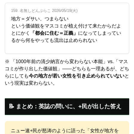
159. 名無しどんぶらこ 2026/05/19(火)
地方＝ダサい、つまらない
という価値観をマスコミが植え付けて来たからだよ
とにかく
「都会に住む＝正義」
になってしまってい
るから何をやっても流出は止められない
※ 「1000年前の清少納言から変わらない本能」vs.「マス
コミが作り出した価値観」——どちらも一理あるが、どち
らにしても
今の地方が若い女性を引き止められていない
と
いう現実は変わらない。
📝 まとめ：英誌の問いに、+民が出した答え
ニュー速+民が怒涛のように語った「女性が地方を