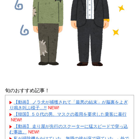
旬のおすすめ記事！
【動画】 ノラ犬が捕獲されて「最悪の結末」が脳裏をよぎ
り鳴き叫ぶ様子…!!
NEW!
【韓国】５０代の男、マスクの着用を要求した乗客に暴行
NEW!
【動画】 走り屋が先行のスクーターに猛スピードで突っ込
む事故。
NEW!
私が掃除機をかけていた。無職の彼が床で寝ていた → 外で