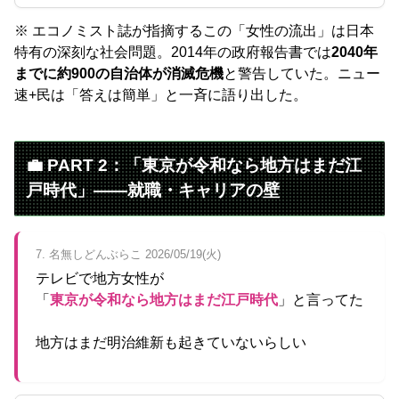
※ エコノミスト誌が指摘するこの「女性の流出」は日本
特有の深刻な社会問題。2014年の政府報告書では
2040年
までに約900の自治体が消滅危機
と警告していた。ニュー
速+民は「答えは簡単」と一斉に語り出した。
💼 PART 2：「東京が令和なら地方はまだ江
戸時代」——就職・キャリアの壁
7. 名無しどんぶらこ 2026/05/19(火)
テレビで地方女性が
「
東京が令和なら地方はまだ江戸時代
」と言ってた
地方はまだ明治維新も起きていないらしい