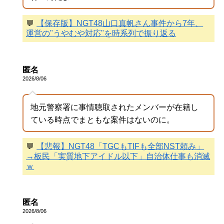
💬
【保存版】NGT48山口真帆さん事件から7年、
運営の"うやむや対応"を時系列で振り返る
匿名
2026/8/06
地元警察署に事情聴取されたメンバーが在籍し
ている時点でまともな案件はないのに。
💬
【悲報】NGT48「TGCもTIFも全部NST頼み」
→板民「実質地下アイドル以下」自治体仕事も消滅
ｗ
匿名
2026/8/06