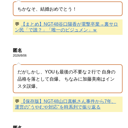
ちかなそ、結婚おめでとう！
💬
【まとめ】NGT48谷口陽香が電撃卒業→裏サロ
ン民「で誰？」「唯一のビジュメン」ｗ
匿名
2026/8/06
だがしかし、YOUも最後の不要な２行で 自身の
品格を落として自爆。 ちなみに加藤美南はイン
スタ誤爆。
💬
【保存版】NGT48山口真帆さん事件から7年、
運営の"うやむや対応"を時系列で振り返る
匿名