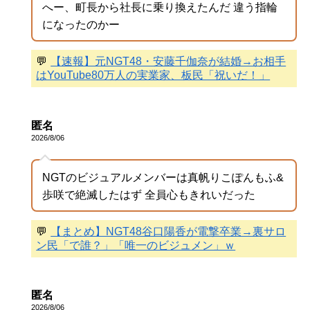
へー、町長から社長に乗り換えたんだ 違う指輪
になったのかー
💬
【速報】元NGT48・安藤千伽奈が結婚→お相手
はYouTube80万人の実業家、板民「祝いだ！」
匿名
2026/8/06
NGTのビジュアルメンバーは真帆りこぽんもふ&
歩咲で絶滅したはず 全員心もきれいだった
💬
【まとめ】NGT48谷口陽香が電撃卒業→裏サロ
ン民「で誰？」「唯一のビジュメン」ｗ
匿名
2026/8/06