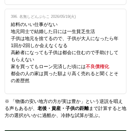
396. 名無しどんぶらこ 2026/05/19(火)
給料のいい仕事がない
地元同士で結婚した日には一生貧乏生活
子供は地元を捨てるので、子供が大人になったら年
1回か2回しか会えなくなる
高齢者になっても子供は都会に住むので手助けして
もらえない
家を買ってもローン完済した頃には
不良債権化
都会の人の家は買った額より高く売れると聞くとそ
の差歴然
※ 「物価の安い地方の方が実は豊か」という逆説を唱え
る声もあるが、
老後・資産・子供の距離
まで計算すると地
方の選択がいかに過酷か、冷静な試算が並ぶ。