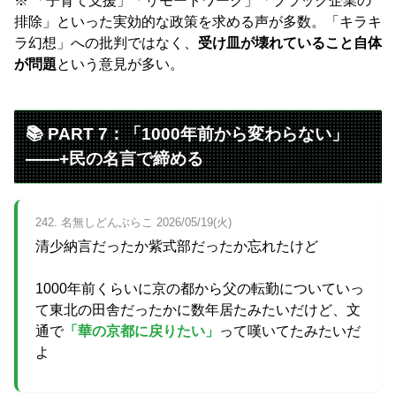
※ 「子育て支援」「リモートワーク」「ブラック企業の
排除」といった実効的な政策を求める声が多数。「キラキ
ラ幻想」への批判ではなく、
受け皿が壊れていること自体
が問題
という意見が多い。
📚 PART 7：「1000年前から変わらない」
——+民の名言で締める
242. 名無しどんぶらこ 2026/05/19(火)
清少納言だったか紫式部だったか忘れたけど
1000年前くらいに京の都から父の転勤についていっ
て東北の田舎だったかに数年居たみたいだけど、文
通で
「華の京都に戻りたい」
って嘆いてたみたいだ
よ