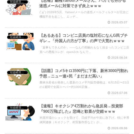
【悲報】覇権Yahoo!メールさん、バカでも分かる
社会経済・政治
迷惑メールに対策できず炎上ｗｗｗ
(ﾟдﾟ) 2026年5月、Yahoo!メールの迷惑メールフィルターが完全に
機能不全を起こし、エッヂ...
2026.05.07
【あるある】コンビニ店員の塩対応になんG民ブチ
社会経済・政治
ギレ→「外国人の方が丁寧」の声で大荒れｗｗｗ
「返事もできんのか」――なんの前触れもなく始まったコンビニ店
員への愚痴スレが、open2ch なんで...
2026.08.04
【話題】コメ5キロ3590円に下落、新米3000円割れ
社会経済・政治
予想→ニュー速+民「まだまだ高い」
農林水産省が発表した最新のコメ平均販売価格は、6月15日〜21日
の1週間で全国スーパー約1000店舗...
2026.07.06
【速報】キオクシア4万割れから急反発→投資部
社会経済・政治
『900万飛ばした』悲鳴と歓喜が交錯ｗｗｗ
米国市場のショックを受けて、日経平均が午前に急下げ。特に半導
体関連株（キオクシア、村田製作所など）が...
2026.08.06