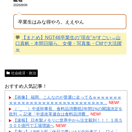
2026/8/06
卒業生はみな得やろ。ええやん
💬
【まとめ】NGT48卒業生の"現在"がすごい→山
口真帆・本間日陽ら、女優・写真集・CMで大活躍
ｗ
社会経済・政治
おすすめ人気記事！
【画像】 福岡、こんなのが普通に走ってるｗｗｗｗｗｗｗ
ｗｗｗｗｗｗｗｗｗｗｗｗｗｗｗｗｗｗｗｗｗｗｗ...
NEW!
（ ´_ゝ`）中道幹事長、食料品消費税2年間1%の閣議決定を
批判 → 記者「中道改革連合は食料品消費...
NEW!
【速報】 日本製メモリに世界中から注文殺到！！！ １兆５
０００億円で工場増築へ
NEW!
【凄い】 LINE上司「休日で悪いけど会社来て！」ワイ「…