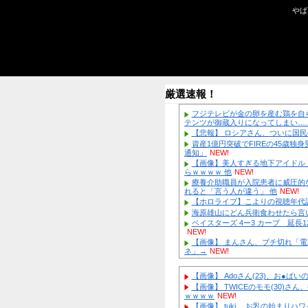
厳選速報！
フジテレビ
テンツが御蔵
【悲報】 
資産1億円
通知」
NEW!
【画像】美
らｗｗｗｗ 
療養介助職
れると「言う
【ホロライ
海原雄山に
ベイスター