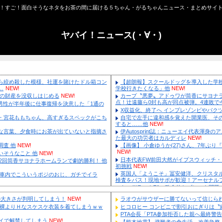
やば！すご！面白そうなネタをお茶の間に届ける
ヤバイ！ニュ
が金の卵を産む鶏を自ら絞め殺した模様、社運を賭けたドル箱コン
入りになってしまい……
NEW!
ロシアさん、ついに国民の財産を没収しはじめる
NEW!
突破でFIREの45歳独身男性が半年後に仕事復帰を決意した「1通の
人すぎる地下アイドル・宮花ももちゃん、高すぎるスペックがこち
他
NEW!
員が入院患者に威圧的な言葉、夕食時にお茶が出ていないと指摘さ
人が違う」 他
NEW!
ブ】こよりの視聴年代調査 他
NEW!
どん兵衛食わせたら言いそうなこと 他
NEW!
ズ 4ー3 カープ 延長12回筒香サヨナラホームランで劇的勝利！ 他