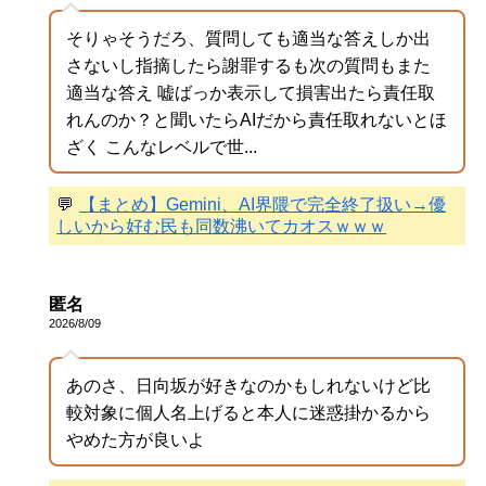
そりゃそうだろ、質問しても適当な答えしか出
さないし指摘したら謝罪するも次の質問もまた
適当な答え 嘘ばっか表示して損害出たら責任取
れんのか？と聞いたらAIだから責任取れないとほ
ざく こんなレベルで世...
💬
【まとめ】Gemini、AI界隈で完全終了扱い→優
しいから好む民も同数沸いてカオスｗｗｗ
匿名
2026/8/09
あのさ、日向坂が好きなのかもしれないけど比
較対象に個人名上げると本人に迷惑掛かるから
やめた方が良いよ