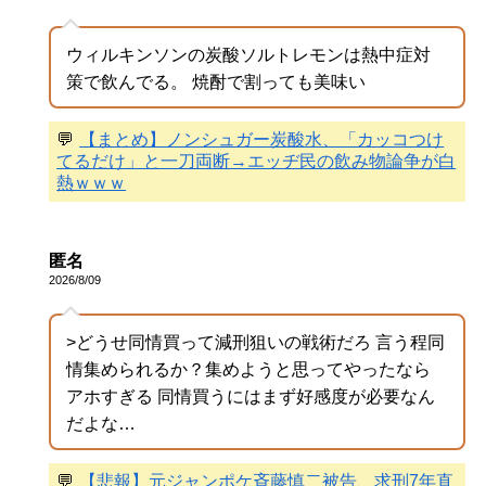
ウィルキンソンの炭酸ソルトレモンは熱中症対
策で飲んでる。 焼酎で割っても美味い
💬
【まとめ】ノンシュガー炭酸水、「カッコつけ
てるだけ」と一刀両断→エッヂ民の飲み物論争が白
熱ｗｗｗ
匿名
2026/8/09
>どうせ同情買って減刑狙いの戦術だろ 言う程同
情集められるか？集めようと思ってやったなら
アホすぎる 同情買うにはまず好感度が必要なん
だよな…
💬
【悲報】元ジャンポケ斉藤慎二被告、求刑7年直