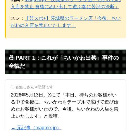
入店を禁止 食後にぬい出して遊ぶ客に苦渋の決断」
スレ：
【芸スポ+】茨城県のラーメン店「今後、ちい
Powered by livedoor 相互RSS
かわの入店を禁止いたします」
🍜 PART 1：これが「ちいかわ出禁」事件の
全貌だ
1. 名無しさん＠恐縮です
2026年5月13日、Xにて「本日、待ちのお客様がい
る中で食後に、ちいかわをテーブルで広げて遊び始
めたお客様がいたので、今後、ちいかわの入店を禁
止いたします」と投稿。
→ 元記事（magmix.jp）