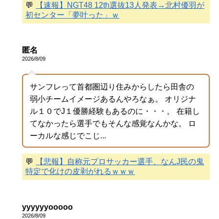
💬
【速報】NGT48 12th選抜13人発表→北村優羽が
初センター「夢叶った」ｗ
匿名
2026/8/09
サンフレって首都圏辺り住みからしたら田舎の
弱小チームイメージあるんやろなぁ。 オリジナ
ル１０でJ１優勝経験もあるのに・・・。 在籍し
てなかったら選手でもそんな感覚なんかな。 ロ
ーカルな感じでこじ...
💬
【悲報】自称元プロサッカー選手、なんJ民の鬼
特定で化けの皮剥がれるｗｗｗ
yyyyyyooooo
2026/8/09