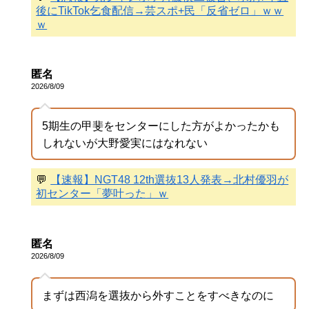
後にTikTok乞食配信→芸スポ+民「反省ゼロ」ｗｗ
ｗ
匿名
2026/8/09
5期生の甲斐をセンターにした方がよかったかも
しれないが大野愛実にはなれない
💬
【速報】NGT48 12th選抜13人発表→北村優羽が
初センター「夢叶った」ｗ
匿名
2026/8/09
まずは西潟を選抜から外すことをすべきなのに