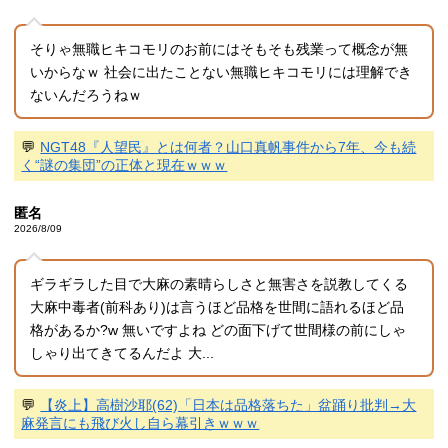
そりゃ無職ヒキコモリのお前にはそもそも残業って概念が無
いからなｗ 社会に出たことない無職ヒキコモリには理解でき
ないんだろうねｗ
💬
NGT48『人望民』とは何者？山口真帆事件から7年、今も続
く“謎の集団”の正体と現在ｗｗｗ
匿名
2026/8/09
ギラギラした目で大麻の素晴らしさと無害さを説教してくる
大麻中毒者(前科あり)は言うほど品格を世間に語れるほど品
格があるか?w 無いですよね どの面下げて世間様の前にしゃ
しゃり出てきてるんだよ 大...
💬
【炎上】高樹沙耶(62)「日本は品格落ちた」盆踊り批判→大
麻発言にも飛び火し自ら幕引きｗｗｗ