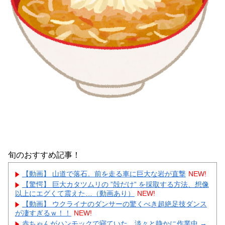
旬のおすすめ記事！
【動画】 山道で落石。前を走る車に巨大な岩が直撃
NEW!
【驚愕】 巨大カタツムリの ”殻だけ” を採取する方法、想像
以上にエグくて震えた…（動画あり）
NEW!
【動画】 ウクライナのダンサーの驚くべき超絶足技ダンス
が凄すぎるｗ！！
NEW!
赤ちゃんがハンモックで寝ていた。淡々と静かに作業中 →