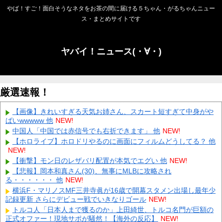
やば！すご！面白そうなネタをお茶の間に届ける５ちゃん・がるちゃんニュー
ス・まとめサイトです
ヤバイ！ニュース(・∀・)
厳選速報！
【画像】きれいすぎる天気お姉さん、スカート短すぎて中身がや
ばいwwwww 他
NEW!
中国人「中国では赤信号でも右折できます」 他
NEW!
【ホロライブ】ホロドリやるのに画面にフィルムどうしてる？ 他
NEW!
【衝撃】モン日のレザバリ配置が本気でエグい 他
NEW!
【悲報】岡本和真さん(30)、無事にMLBに攻略され
る・・・・・・ 他
NEW!
横浜F・マリノスMF三井寺眞が16歳で開幕スタメン出場し最年少
記録更新 さらにデビュー戦でいきなりゴール
NEW!
トルコ人「日本人まで獲るのか」上田綺世、トルコ名門が巨額の
正式オファー！現地サポが騒然！【海外の反応】
NEW!