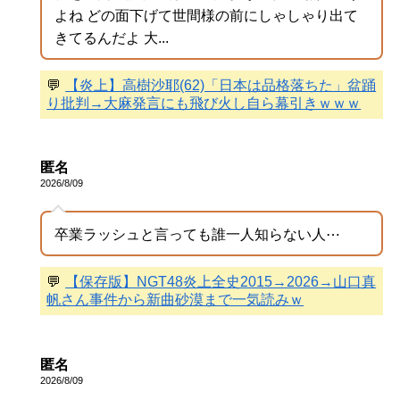
よね どの面下げて世間様の前にしゃしゃり出て
きてるんだよ 大...
💬
【炎上】高樹沙耶(62)「日本は品格落ちた」盆踊
り批判→大麻発言にも飛び火し自ら幕引きｗｗｗ
匿名
2026/8/09
卒業ラッシュと言っても誰一人知らない人⋯
💬
【保存版】NGT48炎上全史2015→2026→山口真
帆さん事件から新曲砂漠まで一気読みｗ
匿名
2026/8/09