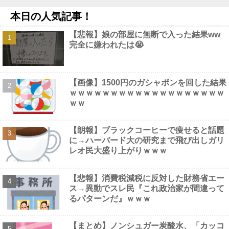
【朗報】洋服の青山、空調ウェアを発売他
NEW!
本日の人気記事！
【画像】 テレ東の深夜がスゴイ、セクシー女優のナマ乳をモロ流
し
NEW!
【悲報】娘の部屋に無断で入った結果ww
阪神・藤川監督 １１日からの同率首位巨人との３連戦へ「敵は
完全に嫌われたは😭
内にあり。自分たちのチームをしっかりやっていく」他
NEW!
【動画】 役満ボディ・岡田紗佳(32)、ダンスで乳が大暴れ！
NEW!
【悲報】ワイのバイク、バッテリーが上がる他
NEW!
【画像】1500円のガシャポンを回した結果
【画像】 44歳女性「こんなおばさんでいいの…？」
NEW!
ｗｗｗｗｗｗｗｗｗｗｗｗｗｗｗｗｗｗｗ
ｗｗ
【朗報】ブラックコーヒーで痩せると話題
に→ハーバード大の研究まで飛び出しガリ
Powered by livedoor 相互RSS
レオ民大盛り上がりｗｗｗ
【悲報】消費税減税に反対した財務省エー
ス→異動でスレ民『これ政治家が間違って
るパターンだ』ｗｗｗ
【まとめ】ノンシュガー炭酸水、「カッコ