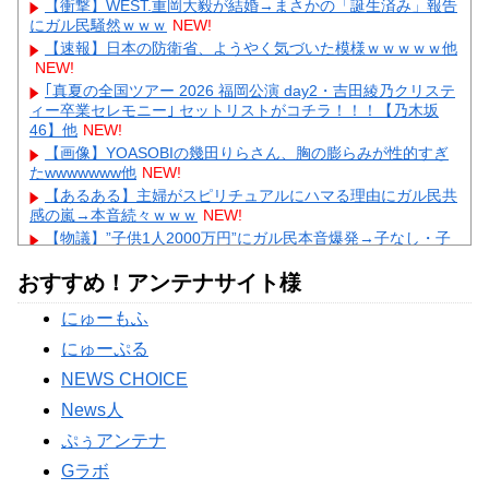
【衝撃】WEST.重岡大毅が結婚→まさかの「誕生済み」報告
にガル民騒然ｗｗｗ
NEW!
【速報】日本の防衛省、ようやく気づいた模様ｗｗｗｗｗ他
NEW!
｢真夏の全国ツアー 2026 福岡公演 day2・吉田綾乃クリステ
ィー卒業セレモニー｣ セットリストがコチラ！！！【乃木坂
46】他
NEW!
【画像】YOASOBIの幾田りらさん、胸の膨らみが性的すぎ
たwwwwwww他
NEW!
【あるある】主婦がスピリチュアルにハマる理由にガル民共
感の嵐→本音続々ｗｗｗ
NEW!
【物議】”子供1人2000万円”にガル民本音爆発→子なし・子
持ち大激論にｗｗｗ
NEW!
おすすめ！アンテナサイト様
【物議】ひろゆき氏に嫁ブチギレ離婚宣言→まさかの結末に
ガル民騒然ｗｗｗ
NEW!
にゅーもふ
【続報】三山凌輝、あんかけパスタ店も割烹店もピンチ→ガ
ル民「自業自得」大合唱ｗｗｗ
にゅーぷる
Powered by livedoor 相互RSS
NEWS CHOICE
News人
ぷぅアンテナ
Gラボ