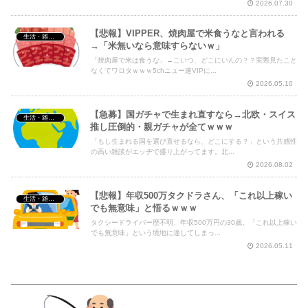
2026.07.30
【悲報】VIPPER、焼肉屋で米食うなと言われる
生活・雑談・恋愛
→「米無いなら意味すらないｗ」
「焼肉屋で米は食うな」←こいつ、どこにいんの？？実際見たこと
なくてワロタｗｗｗ5chニュー速VIPに...
2026.05.10
【急募】国ガチャで生まれ直すなら→北欧・スイス
生活・雑談・恋愛
推し圧倒的・親ガチャが全てｗｗｗ
「もし生まれる国を選び直せるなら、どこにする？」という共感性
の高い雑談がエッヂで盛り上がってます。北...
2026.08.02
【悲報】年収500万タクドラさん、「これ以上稼い
生活・雑談・恋愛
でも無意味」と悟るｗｗｗ
タクシードライバー歴不明、年収500万円の30歳。「これ以上稼い
でも無意味」という境地に達してしまっ...
2026.05.11