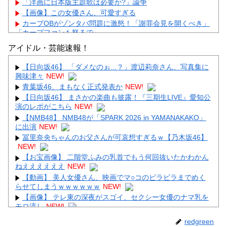
「洋画に日本版主題歌は必要か?」論争
【画像】この女優さん、可愛すぎる
カープOBがゾンタバ問題に激怒！「謝罪会見を開くべき」
「カープファンも怒るで」
【画像】顔100点、体30点の女ｗｗｗ
アイドル・芸能速報！
【日向坂46】 「ダメなのぉ...？」渡辺莉奈さん、写真集に
興味津々
NEW!
青葉坂46、まもなく正式発表か
NEW!
【日向坂46】 まさかの楽曲も披露！『三期生LIVE』愛知公
Powered by livedoor 相互RSS
演のレポがこちら
NEW!
【NMB48】 NMB48が「SPARK 2026 in YAMANAKAKO」
に出演
NEW!
冨里奈央ちゃんのお父さんが可哀想すぎるｗ【乃木坂46】
NEW!
【お宝画像】 二階堂ふみの乳首でもう何回抜いたかわかん
ねええええええ
NEW!
【動画】 美人女優さん、映画でマ○コのビラビラまでめく
らせてしまうｗｗｗｗｗｗ
NEW!
【画像】 テレ東の深夜がスゴイ、セクシー女優のナマ乳を
モロ流し
NEW!
【動画】 役満ボディ・岡田紗佳(32)、ダンスで乳が大暴
redgreen
れ！
NEW!