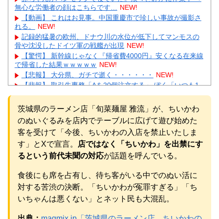
無心な労働者の顔はこちらです…
NEW!
【動画】 これはお見事。中国重慶市で珍しい事故が撮影さ
れる。
NEW!
記録的猛暑の欧州、ドナウ川の水位が低下してマンモスの
骨や沈没したドイツ軍の戦艦が出現
NEW!
【驚愕】 新幹線じゃなく『帰省費4000円』安くなる在来線
で帰省した結果ｗｗｗｗｗ
NEW!
【悲報】 大分県、ガチで逝く・・・・・・
NEW!
【悲報】 取引先専務「Aを20個注文する」 ぼく「いつも1
～2個しか使わないけど本当に20であってる？」 取専「あっ
てる」→結果『こう』なったんだが...
NEW!
茨城県のラーメン店「旬菜麺屋 雅流」が、ちいかわ
【衝撃】WEST.重岡大毅が結婚→まさかの「誕生済み」報
のぬいぐるみを店内でテーブルに広げて遊び始めた
告にガル民騒然ｗｗｗ
NEW!
【画像】北朝鮮のビアガール、エッッッッッッッッッッッ
客を受けて「今後、ちいかわの入店を禁止いたしま
ッッッッッッ！
NEW!
す」とXで宣言。
店ではなく「ちいかわ」を出禁にす
【あるある】主婦がスピリチュアルにハマる理由にガル民
るという前代未聞の対応
が話題を呼んでいる。
共感の嵐→本音続々ｗｗｗ
NEW!
元AKB社長、22億円申告漏れ 乃木坂46運営会社の株式を
食後にも席を占有し、待ち客がいる中でのぬい活に
パチンコ京楽産業に譲渡【ノース・リバー】【窪田康志】
対する苦渋の決断。「ちいかわが冤罪すぎる」「ち
元AKB社長、22億円申告漏れ 乃木坂46運営会社の株式を
パチンコ京楽産業に譲渡【ノース・リバー】【窪田康志】
いちゃんは悪くない」とネット民も大混乱。
出典：
magmix.jp「茨城県のラーメン店、ちいかわの