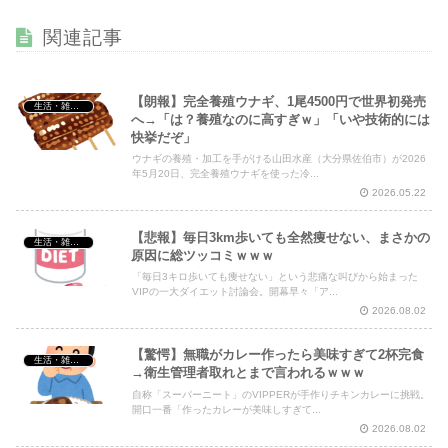
【画像】 44歳女性「こんなおばさんでいいの…？」
NEW!
関連記事
【朗報】完全養殖ウナギ、1尾4500円で世界初発売
生活・雑談・恋愛
へ→「は？養殖なのに高すぎｗ」「いや技術的には
快挙だぞ」
Powered by livedoor 相互RSS
ウナギの養殖・加工を手がける山田水産（大分県佐伯市）が2026
年5月20日、完全養殖ウナギを使った冷...
2026.05.22
【悲報】毎日3km歩いても全然痩せない、まさかの
生活・雑談・恋愛
原因に総ツッコミｗｗｗ
「毎日3キロ歩いても痩せない」という悲痛な叫びから始まった
VIPの一大ダイエット討論会。開幕早々「ア...
2026.08.02
【驚愕】無職がカレー作ったら美味すぎて2杯完食
生活・雑談・恋愛
→衛生管理者取れとまで言われるｗｗｗ
自称「スーパーニート」のVIPPERが手作りチキンカレーに挑戦。
開口一番「作ったカレーが美味しすぎて...
2026.08.02