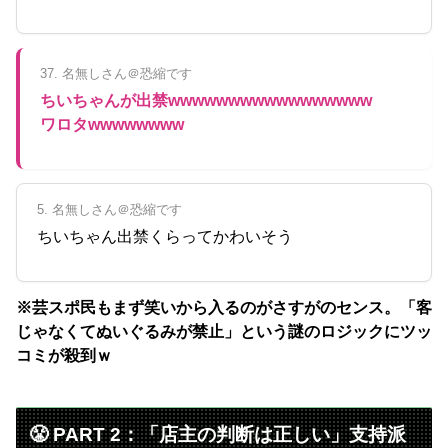
37. 名無しさん＠恐縮です
ちいちゃんが出禁wwwwwwwwwwwwwwwww
ワロタwwwwwwww
5. 名無しさん＠恐縮です
ちいちゃん出禁くらってかわいそう
※芸スポ民もまず笑いから入るのがさすがのセンス。「客
じゃなくてぬいぐるみが禁止」という謎のロジックにツッ
コミが殺到ｗ
😤 PART 2：「店主の判断は正しい」支持派