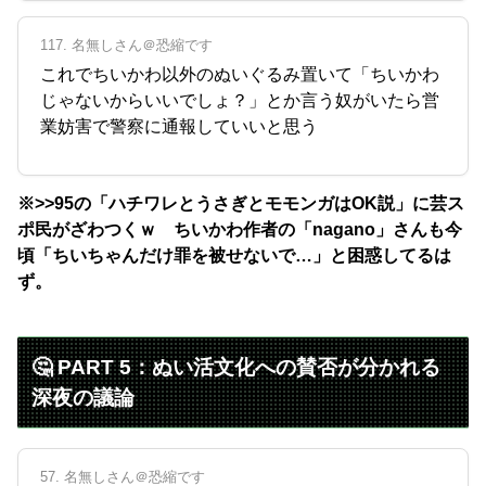
117. 名無しさん＠恐縮です
これでちいかわ以外のぬいぐるみ置いて「ちいかわ
じゃないからいいでしょ？」とか言う奴がいたら営
業妨害で警察に通報していいと思う
※>>95の「ハチワレとうさぎとモモンガはOK説」に芸ス
ポ民がざわつくｗ ちいかわ作者の「nagano」さんも今
頃「ちいちゃんだけ罪を被せないで…」と困惑してるは
ず。
🤔 PART 5：ぬい活文化への賛否が分かれる
深夜の議論
57. 名無しさん＠恐縮です