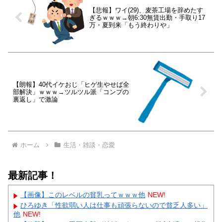
【悲報】ワイ(29)、麦茶工場を辞めたす
ぎるｗｗｗ→朝6:30無賃出勤・手取り17
万・夏到来「もう終わりや」
【朗報】40代イケおじ「ヒゲ生やせば全
部解決」ｗｗｗ→ツルツル派「コンプの
裏返し」で激論
ホーム
生活・雑談・恋愛
最新記事！
【画像】このレベルの貧乳ってｗｗｗ他
NEW!
ひろゆき「性欲弱い人は仕事も頑張らないので貧乏人多い」
他
NEW!