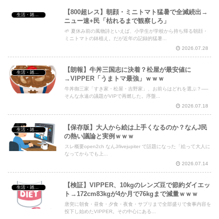
【800超レス】朝顔・ミニトマト猛暑で全滅続出→
生活・雑談・恋愛
ニュー速+民「枯れるまで観察しろ」
🌱 夏休み前の風物詩といえば、小学生が学校から持ち帰る朝顔・
ミニトマトの鉢植え。だが近年の記録的猛暑...
2026.07.28
【朗報】牛丼三国志に決着？松屋が最安値に
生活・雑談・恋愛
→VIPPER「うまトマ最強」ｗｗｗ
牛丼御三家「すき家・松屋・吉野家」、お前らはどれを選ぶ？──
そんな永遠の議題がVIPで再燃した。序盤...
2026.07.18
【保存版】大人から絵は上手くなるのか？なんJ民
生活・雑談・恋愛
の熱い議論と実例ｗｗｗ
スレ概要open2ch なんJ/livejupiter で話題になった「絵って大人に
なってからでも上...
2026.07.14
【検証】VIPPER、10kgのレンズ豆で節約ダイエッ
生活・雑談・恋愛
ト→172cm83kgが4か月で76kgまで減量ｗｗｗ
唐突に朝食・昼食・夕食・夜食・サプリまで全部盛りで食事内容を
投下し始めたVIPPER。その中心にある...