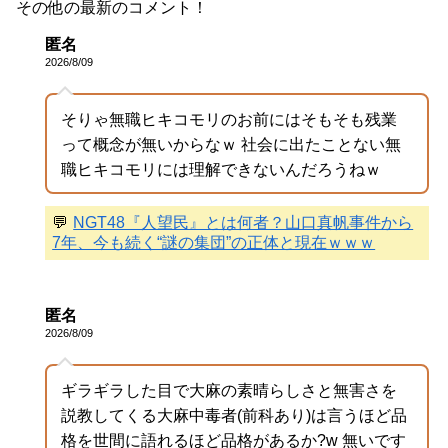
その他の最新のコメント！
匿名
2026/8/09
そりゃ無職ヒキコモリのお前にはそもそも残業
って概念が無いからなｗ 社会に出たことない無
職ヒキコモリには理解できないんだろうねｗ
💬
NGT48『人望民』とは何者？山口真帆事件から
7年、今も続く“謎の集団”の正体と現在ｗｗｗ
匿名
2026/8/09
ギラギラした目で大麻の素晴らしさと無害さを
説教してくる大麻中毒者(前科あり)は言うほど品
格を世間に語れるほど品格があるか?w 無いです