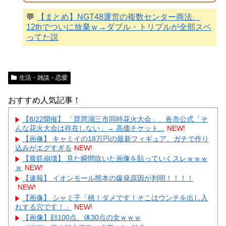
💬
【まとめ】NGT48運営の複数センター商法、
12thでついに放棄ｗ→ダブル・トリプルが全部スベ
ってた説
生活・雑談・恋愛
おすすめ人気記事！
【8/22開催】 「琵琶湖三市同時花火大会」、各市公式「そ
んな花火大会は存在しない」→ 高価チケット...
NEW!
【画像】 キャミイの18万円の最新フィギュア、ガチで作り
込みがエグすぎる
NEW!
【腹筋崩壊】 見た瞬間吹いた画像を貼っていくスレｗｗｗ
ｗ
NEW!
【速報】 イオンモール熊本の爆発原因が判明！！！！
NEW!
【画像】 シャミ子「桃！ダメです！そこはウンチを出し入
れする穴です！」
NEW!
【画像】顔100点、体30点の女ｗｗｗ