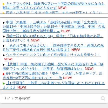
キャデラックF1、致命的なブレーキ問題の原因が明らかになるも
解決には至っておらずめども立たず
NEW!
西武・小島大河「1失点で負け投手にするのは野手として良くな
い」
NEW!
【画像】 テレ朝の気象予報士さん、意外と小さかった
中国「大豪雨！」三峡ダム「基礎部分破損」中国「全力放流！」
NEW!
台風13号「中国上陸予測」台風15号「中国接近（画像」中国「台風
記録的猛暑の欧州、ドナウ川の水位が低下してマンモスの骨や沈
同時上陸！（穀物生産が壊滅危機」→
NEW!
没したドイツ軍の戦艦が出現
NEW!
長崎の語り部のお爺ちゃん(84)、学生に『日本も核武装が必要』
【驚愕】 新幹線じゃなく『帰省費4000円』安くなる在来線で帰
と言われびっくり
NEW!
省した結果ｗｗｗｗｗ
NEW!
「あきれてモノが言えない」「国を維持できるの？」外国人の永
【悲報】 大分県、ガチで逝く・・・・・・
NEW!
住許可要件の厳格化で在日中国人の本音は？
NEW!
【悲報】 取引先専務「Aを20個注文する」 ぼく「いつも1～2個
ウクライナがモスクワに向けて初の弾道ミサイルを発射か？！
しか使わないけど本当に20であってる？」 取専「あってる...
NEW!
NEW!
【画像】北朝鮮のビアガール、エッッッッッッッッッッッッッッ
【悲報】 中国、橋の欄干が強風一発で粉々に 鉄筋ゼロ 当局「接
ッッッ！
NEW!
着剤でくっつけただけ」「正常で、品質問題はない」
NEW!
Powered by livedoor 相互RSS
6千万円の韓国大統領の車を「安全」と絶賛した某メディア、高
市首相の3千万円の車に対しては……他
NEW!
【お宝画像】 二階堂ふみの乳首でもう何回抜いたかわかんねええ
ええええ
NEW!
【特攻隊員の本音】「ああァ、だまされちゃった。今度生れる時
はアメリカへ生れるぞ」出撃前に残された若者たちの言葉他
NEW!
【動画】 美人女優さん、映画でマ○コのビラビラまでめくらせて
しまうｗｗｗｗｗｗ
NEW!