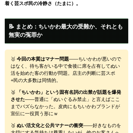
着く芸スポ民の冷静さ（たまに）。
📝 まとめ：ちいかわ最大の受難か、それとも
無実の冤罪か
🥇
今回の本質はマナー問題
——ちいかわが悪いので
はなく、待ち客がいる中で食後に席を占有してぬい
活を始めた客の行動が問題。店主の判断に芸スポ
+民の大多数は同情的。
🥈
「ちいかわ」という固有名詞の出禁が話題を爆発
させた
——普通に「ぬいぐるみ禁止」と言えばここ
までバズらなかった。皮肉にもちいかわブランドが
宣伝に一役買う形にｗ
🥉
ぬい活文化と公共マナーの衝突
——好きなものを
大切にする気持ちは尊重したいが、他のお客さんへ