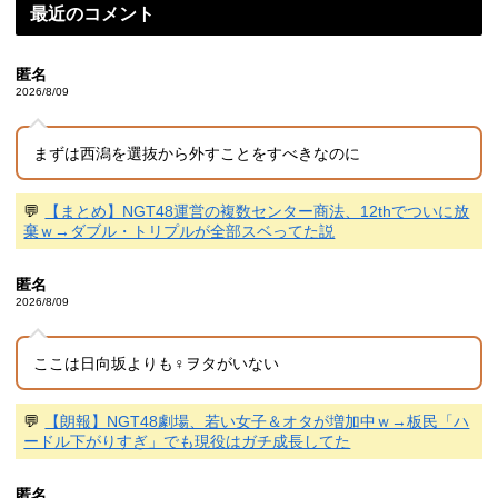
最近のコメント
匿名
2026/8/09
まずは西潟を選抜から外すことをすべきなのに
💬
【まとめ】NGT48運営の複数センター商法、12thでついに放
棄ｗ→ダブル・トリプルが全部スベってた説
匿名
2026/8/09
ここは日向坂よりも♀ヲタがいない
💬
【朗報】NGT48劇場、若い女子＆オタが増加中ｗ→板民「ハ
ードル下がりすぎ」でも現役はガチ成長してた
匿名