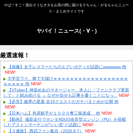
やば！すご！面白そうなネタをお茶の間に届ける５ちゃん・がるちゃんニュー
ス・まとめサイトです
ヤバイ！ニュース(・∀・)
厳選速報！
【画像】女子レスラーたちのエグいボディが話題にwwwwww 他
NEW!
大学生ワイ、株で大儲けｗｗｗｗｗｗｗｗｗｗｗｗｗｗｗｗｗｗ
ｗｗｗｗｗ 他
NEW!
【VTuber】神楽めあのマネージャー、本人に「ファンクラブ更新
して」と頼み続ける → なぜか自分も記事を書くことになっ...
NEW!
【必見】破界の星墓 全15クエストのガチパまとめが公開 他
NEW!
【日本ハム】有原航平が１０００奪三振達成 他
NEW!
【動画】 撮影走行でホンダADUO改良型エンジン（PU）を搭載
したアストンマーチンが“いい音”と話題に
NEW!
【３連敗】 西武ファン集合（2026.8.7）
NEW!