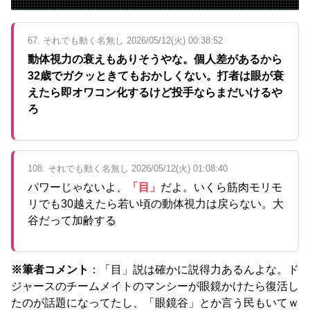
67. それでも動く名無し 2026/05/12(火) 00:38:52
動体視力の衰えもありそうやな。個人差があるから
32歳でガクッときてもおかしくない。打者は眼が衰
えたら即オワコン化するけど投手ならまだいけるや
ろ
108. それでも動く名無し 2026/05/12(火) 01:08:40
パワーじゃないよ、
「目」
だよ。いくら筋肉モリモ
リでも30越えたら若い頃の動体視力は戻らない。大
谷だって加齢する
※筆者コメント
：「目」説は確かに説得力あるんよな。ド
ジャースのチームメイトのマンシーが眼鏡かけたら復活し
たのが話題になってたし、「眼鏡谷」とか言う民もいてｗ