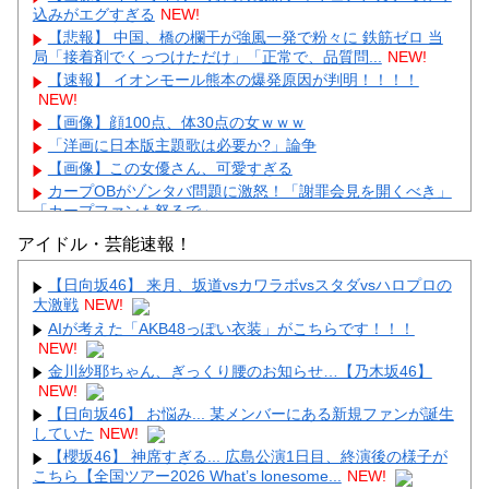
込みがエグすぎる
NEW!
【悲報】 中国、橋の欄干が強風一発で粉々に 鉄筋ゼロ 当
局「接着剤でくっつけただけ」「正常で、品質問...
NEW!
【速報】 イオンモール熊本の爆発原因が判明！！！！
NEW!
【画像】顔100点、体30点の女ｗｗｗ
「洋画に日本版主題歌は必要か?」論争
【画像】この女優さん、可愛すぎる
カープOBがゾンタバ問題に激怒！「謝罪会見を開くべき」
「カープファンも怒るで」
【画像】顔100点、体30点の女ｗｗｗ
アイドル・芸能速報！
【日向坂46】 来月、坂道vsカワラボvsスタダvsハロプロの
大激戦
NEW!
AIが考えた「AKB48っぽい衣装」がこちらです！！！
NEW!
Powered by livedoor 相互RSS
金川紗耶ちゃん、ぎっくり腰のお知らせ…【乃木坂46】
NEW!
【日向坂46】 お悩み... 某メンバーにある新規ファンが誕生
していた
NEW!
【櫻坂46】 神席すぎる... 広島公演1日目、終演後の様子が
こちら【全国ツアー2026 What’s lonesome...
NEW!