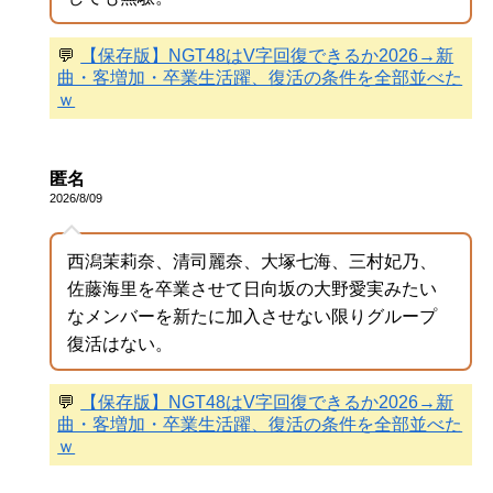
💬
【保存版】NGT48はV字回復できるか2026→新
曲・客増加・卒業生活躍、復活の条件を全部並べた
ｗ
匿名
2026/8/09
西潟茉莉奈、清司麗奈、大塚七海、三村妃乃、
佐藤海里を卒業させて日向坂の大野愛実みたい
なメンバーを新たに加入させない限りグループ
復活はない。
💬
【保存版】NGT48はV字回復できるか2026→新
曲・客増加・卒業生活躍、復活の条件を全部並べた
ｗ