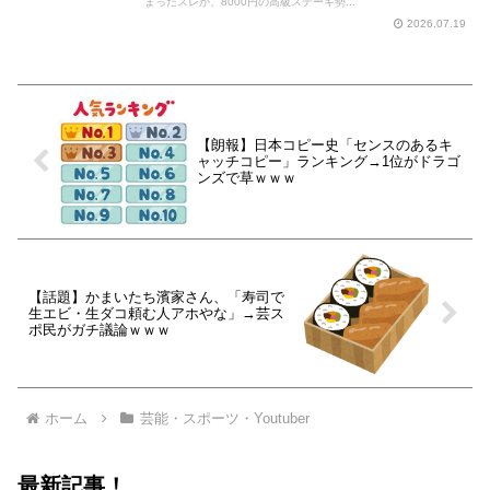
まったスレが、8000円の高級ステーキ勢...
2026.07.19
【朗報】日本コピー史「センスのあるキ
ャッチコピー」ランキング→1位がドラゴ
ンズで草ｗｗｗ
【話題】かまいたち濱家さん、「寿司で
生エビ・生ダコ頼む人アホやな」→芸ス
ポ民がガチ議論ｗｗｗ
ホーム
芸能・スポーツ・Youtuber
最新記事！