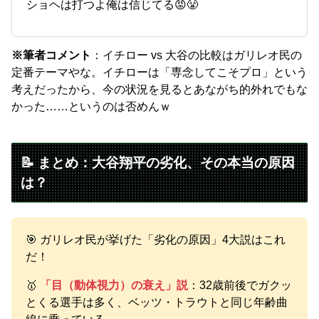
ショヘは打つよ俺は信じてる😡😤
※筆者コメント
：イチロー vs 大谷の比較はガリレオ民の
定番テーマやな。イチローは「専念してこそプロ」という
考えだったから、今の状況を見るとあながち的外れでもな
かった……というのは否めんｗ
📝 まとめ：大谷翔平の劣化、その本当の原因
は？
🎯 ガリレオ民が挙げた「劣化の原因」4大説はこれ
だ！
🥇
「目（動体視力）の衰え」説
：32歳前後でガクッ
とくる選手は多く、ベッツ・トラウトと同じ年齢曲