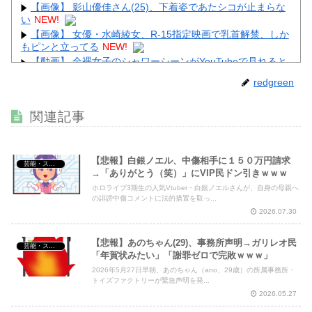
【画像】 影山優佳さん(25)、下着姿であたシコが止まらな
い
NEW!
【画像】 女優・水崎綾女、R-15指定映画で乳首解禁、しか
もピンと立ってる
NEW!
【動画】 全裸女子のシャワーシーンがYouTubeで見れると
話題になってしまうｗｗｗｗｗｗ
NEW!
redgreen
【画像】 こういう乳と付き合いたいｗｗｗ
NEW!
【画像】 Instagram女子さん、がっつりマンスジ写してて
関連記事
エ□すぎるｗｗｗｗｗｗ
NEW!
【悲報】白銀ノエル、中傷相手に１５０万円請求
芸能・スポーツ・Youtuber
→「ありがとう（笑）」にVIP民ドン引きｗｗｗ
ホロライブ3期生の人気Vtuber・白銀ノエルさんが、自身の母親へ
Powered by livedoor 相互RSS
の誹謗中傷コメントに法的措置を取っ...
2026.07.30
【悲報】あのちゃん(29)、事務所声明→ガリレオ民
芸能・スポーツ・Youtuber
「年賀状みたい」「謝罪ゼロで完敗ｗｗｗ」
2026年5月27日早朝、あのちゃん（ano、29歳）の所属事務所・
トイズファクトリーが緊急声明を発...
2026.05.27