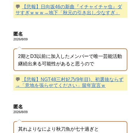
💬
【悲報】日向坂46の新曲『イチャイチャ虫』ダ
サすぎｗｗｗ→地下「秋元の引き出し少なすぎ」
匿名
2026/8/09
2期とD3以前に加入したメンバーで唯一芸能活動
継続出来る可能性があると思うので
💬
【悲報】NGT48三村妃乃(9年目)、初選抜ならず
→「意地を張らせてください」留年宣言ｗ
匿名
2026/8/09
其れよりなにより秋刀魚が七十過ぎと