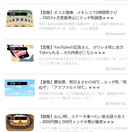
【悲報】オコエ瑠偉、メキシコで2球団即クビ
芸能・スポーツ・Youtuber
→SNS3ヶ月更新停止にエッヂ民困惑ｗｗｗ
中日・細川が球宴MVP獲得で話題の中、ひとり異郷で苦戦する元
プロ野球選手がいる。元巨人・オコエ瑠偉選...
2026.08.05
【悲報】YouTubeの広告さん、ガリレオ民に全力
芸能・スポーツ・Youtuber
でdisられる→その内容がこちらｗｗｗ
みんなYouTube見てる？(ﾟ∀ﾟ) 広告スキップする前に「あ、コイツ
だ」って思う顔ってあるよな。...
2026.05.12
【速報】愛知県、明日まさかの42℃→エッヂ民「死
芸能・スポーツ・Youtuber
ぬぞ」「アスファルト50℃」ｗｗｗ
2026年7月21日夜、エッヂ掲示板に立った「明日、愛知県が42℃
になる」という一報がタイムラインを...
2026.07.22
【朗報】おんJ民、ステーキ食べたい欲を語り合う
芸能・スポーツ・Youtuber
→8000円勢と500円トンテキ勢が激突ｗｗｗ
「ステーキ食いたくなってきたんやが」――たったこの一言から始