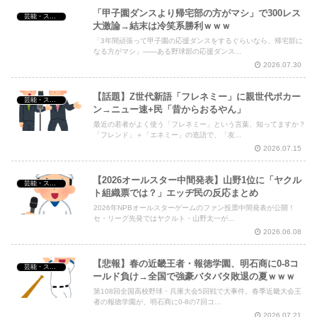
「甲子園ダンスより帰宅部の方がマシ」で300レス
芸能・スポーツ・Youtuber
大激論→結末は冷笑系勝利ｗｗｗ
「3年間頑張って甲子園の応援ダンスをするぐらいなら、帰宅部に
なる方がマシ」——ある野球部の応援ダンス...
2026.07.30
【話題】Z世代新語「フレネミー」に親世代ポカー
芸能・スポーツ・Youtuber
ン→ニュー速+民「昔からおるやん」
最近の若者がよく使う「フレネミー」という言葉、知ってますか？
「フレンド」＋「エネミー」の造語で、「友...
2026.07.15
【2026オールスター中間発表】山野1位に「ヤクル
芸能・スポーツ・Youtuber
ト組織票では？」エッヂ民の反応まとめ
2026年NPBオールスターゲームのファン投票中間発表が公開！
セ・リーグ先発ではヤクルト・山野太一が...
2026.06.08
【悲報】春の近畿王者・報徳学園、明石商に0-8コ
芸能・スポーツ・Youtuber
ールド負け→全国で強豪バタバタ敗退の夏ｗｗｗ
第108回全国高校野球・兵庫大会5回戦で大事件。春季近畿大会王
者の報徳学園が、明石商に0-8の7回コ...
2026.07.21