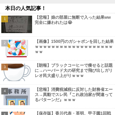
ンと立ってる
NEW!
本日の人気記事！
【悲報】中日ドラゴンズ 根尾昂さん他
NEW!
【動画】 全裸女子のシャワーシーンがYouTubeで見れると話題に
【悲報】娘の部屋に無断で入った結果ww
なってしまうｗｗｗｗｗｗ
NEW!
完全に嫌われたは😭
【にじ甲2026】イメージより繊細な宇佐美他
NEW!
【画像】 こういう乳と付き合いたいｗｗｗ
NEW!
小島大河 .258(213-55) 5本 22打点 OPS.649 ←新人王の可能性ま
だある？他
NEW!
【画像】1500円のガシャポンを回した結果
【画像】 Instagram女子さん、がっつりマンスジ写しててエ□すぎ
ｗｗｗｗｗｗｗｗｗｗｗｗｗｗｗｗｗｗｗ
るｗｗｗｗｗｗ
NEW!
ｗｗ
【朗報】ブラックコーヒーで痩せると話題
に→ハーバード大の研究まで飛び出しガリ
レオ民大盛り上がりｗｗｗ
Powered by livedoor 相互RSS
【悲報】消費税減税に反対した財務省エー
ス→異動でスレ民『これ政治家が間違って
るパターンだ』ｗｗｗ
【保存版】香川代表・英明、甲子園1回戦