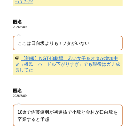
ってた説
匿名
2026/8/09
ここは日向坂よりも♀ヲタがいない
💬
【朗報】NGT48劇場、若い女子＆オタが増加中
ｗ→板民「ハードル下がりすぎ」でも現役はガチ成
長してた
匿名
2026/8/09
18thで佐藤優羽が初選抜で小坂と金村が日向坂を
卒業すると予想