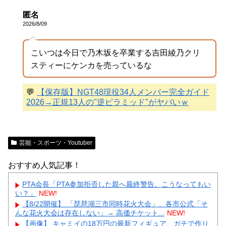
匿名
2026/8/09
こいつは今日で乃木坂を卒業する吉田綾乃クリ
スティーにケンカを売っているな
💬
【保存版】NGT48現役34人メンバー完全ガイド
2026→正規13人の"逆ピラミッド"がヤバいｗ
芸能・スポーツ・Youtuber
おすすめ人気記事！
PTA会長「PTA参加拒否した親へ最終警告。こうなってもい
い？」
NEW!
【8/22開催】 「琵琶湖三市同時花火大会」、各市公式「そ
んな花火大会は存在しない」→ 高価チケット...
NEW!
【画像】 キャミイの18万円の最新フィギュア、ガチで作り