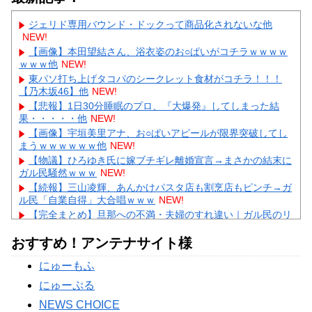
ジェリド専用バウンド・ドックって商品化されないな他
NEW!
【画像】本田望結さん、浴衣姿のお○ぱいがコチラｗｗｗｗ
ｗｗｗ他
NEW!
東パソ打ち上げタコパのシークレット食材がコチラ！！！
【乃木坂46】他
NEW!
【悲報】1日30分睡眠のプロ、『大爆発』してしまった結
果・・・・・他
NEW!
【画像】宇垣美里アナ、お○ぱいアピールが限界突破してし
まうｗｗｗｗｗｗ他
NEW!
【物議】ひろゆき氏に嫁ブチギレ離婚宣言→まさかの結末に
ガル民騒然ｗｗｗ
NEW!
【続報】三山凌輝、あんかけパスタ店も割烹店もピンチ→ガ
ル民「自業自得」大合唱ｗｗｗ
NEW!
【完全まとめ】旦那への不満・夫婦のすれ違い｜ガル民のリ
アル本音を総整理
NEW!
おすすめ！アンテナサイト様
【驚愕】及川光博57歳で再婚発表→まさかのデキ婚にガル民
「57の方が衝撃」ｗｗｗ
NEW!
にゅーもふ
【衝撃】巨人・高梨雄平にお泊まり不倫愛報道→ガル民「紳
士たれ」総ツッコミｗｗｗ
にゅーぷる
Powered by livedoor 相互RSS
NEWS CHOICE