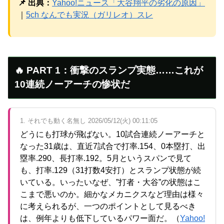
📌 出典：
Yahoo!ニュース「大谷翔平の劣化の原因」
｜
5ch なんでも実況（ガリレオ）スレ
🔥 PART 1：衝撃のスランプ実態……これが
10連続ノーアーチの惨状だ
1. それでも動く名無し 2026/05/12(火) 00:11:05
どうにも打球が飛ばない。10試合連続ノーアーチと
なった31歳は、直近7試合で打率.154、0本塁打、出
塁率.290、長打率.192。5月というスパンで見て
も、打率.129（31打数4安打）とスランプ状態が続
いている。いったいなぜ、”打者・大谷”の状態はこ
こまで悪いのか。細かなメカニクスなど理由は様々
に考えられるが、一つのポイントとして見るべき
は、例年よりも低下しているパワー面だ。（
Yahoo!