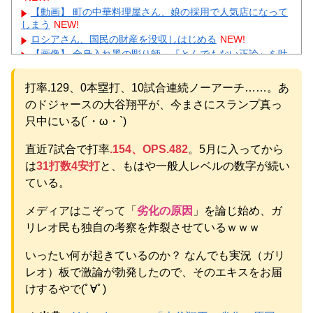
【動画】 町の中華料理屋さん、娘の採用で人気店になって
しまう
NEW!
ロシアさん、国民の財産を没収しはじめる
NEW!
【画像】 全身入れ墨の彫り師、『とんでもない正論』を吐
いて30万再生されてしまうｗｗｗｗｗｗｗ
NEW!
【悲報】 明日、飛田給とかいう謎の場所に行くんやが何が
打率.129、0本塁打、10試合連続ノーアーチ……。あ
あるんや????・・・・・・・・・
NEW!
のドジャースの大谷翔平が、今まさにスランプ真っ
【物議】ひろゆき氏に嫁ブチギレ離婚宣言→まさかの結末
にガル民騒然ｗｗｗ
NEW!
只中にいる(´・ω・`)
【続報】三山凌輝、あんかけパスタ店も割烹店もピンチ→
ガル民「自業自得」大合唱ｗｗｗ
直近7試合で打率
.154、OPS.482
。5月に入ってから
元AKB社長、22億円申告漏れ 乃木坂46運営会社の株式を
は
31打数4安打
と、もはや一般人レベルの数字が続い
パチンコ京楽産業に譲渡【ノース・リバー】【窪田康志】
ている。
元AKB社長、22億円申告漏れ 乃木坂46運営会社の株式を
パチンコ京楽産業に譲渡【ノース・リバー】【窪田康志】
メディアはこぞって「
劣化の原因
」を論じ始め、ガ
リレオ民も独自の考察を炸裂させているｗｗｗ
いったい何が起きているのか？ なんでも実況（ガリ
レオ）板で激論が勃発したので、そのエキスをお届
Powered by livedoor 相互RSS
けするやで(ﾟ∀ﾟ)