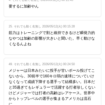
要するに加齢やん
25. それでも動く名無し 2026/05/12(火) 00:15:28
筋力はトレーニングで割と維持できるけど瞬発力的
なやつは加齢の影響が大きいと聞いた。早く動けな
くなるんよね
49. それでも動く名無し 2026/05/12(火) 00:24:50
メジャーは日本みたいに投手が甘いボール投げてこ
ないから、30前半で160キロ弱の速球についていけ
なくなって成績下降する選手って結構多い。日本だ
と35過ぎてもレギュラーで活躍する打者珍しくない
けどメジャーでは打者の高齢はレアケース。世界中
からトップレベルの選手が集まるアメリカは流石
に……