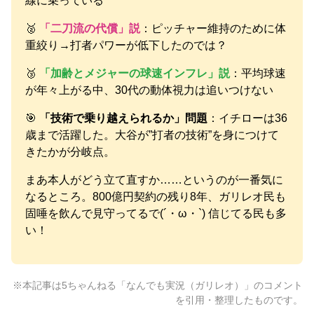
線に乗っている
🥈
「二刀流の代償」説
：ピッチャー維持のために体
重絞り→打者パワーが低下したのでは？
🥉
「加齢とメジャーの球速インフレ」説
：平均球速
が年々上がる中、30代の動体視力は追いつけない
🎯
「技術で乗り越えられるか」問題
：イチローは36
歳まで活躍した。大谷が”打者の技術”を身につけて
きたかが分岐点。
まあ本人がどう立て直すか……というのが一番気に
なるところ。800億円契約の残り8年、ガリレオ民も
固唾を飲んで見守ってるで(´・ω・`) 信じてる民も多
い！
※本記事は5ちゃんねる「なんでも実況（ガリレオ）」のコメント
を引用・整理したものです。