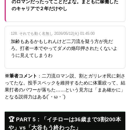
のロマンだったってことだよな。まともに稼働した
のキャリアで２年だけやし
128. それでも動く名無し 2026/05/12(火) 01:45:00
加齢もあるかもしれんけど二刀流を疑う方が先だ
ろ。打者一本でやってダメの烙印押されたくないよ
うに見えてしまうわ
※筆者コメント
：二刀流ロマン説、割とガリレオ民に刺さ
ってたな。投手スペックを維持するために体重絞って、結
果打者のパワーが落ちた……という見方は「まあ確かに」
となる説得力はある(´・ω・`)
🏆 PART 5：「イチローは36歳まで3割200本
や」vs「大谷もう終わった」