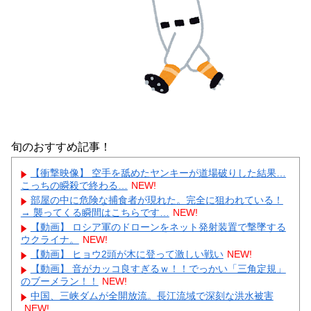
旬のおすすめ記事！
【衝撃映像】 空手を舐めたヤンキーが道場破りした結果…
こっちの瞬殺で終わる…
NEW!
部屋の中に危険な捕食者が現れた。完全に狙われている！
→ 襲ってくる瞬間はこちらです…
NEW!
【動画】 ロシア軍のドローンをネット発射装置で撃墜する
ウクライナ。
NEW!
【動画】 ヒョウ2頭が木に登って激しい戦い
NEW!
【動画】 音がカッコ良すぎるｗ！！でっかい「三角定規」
のブーメラン！！
NEW!
中国、三峡ダムが全開放流。長江流域で深刻な洪水被害
NEW!