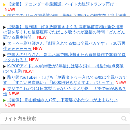
【速報】 テコンダー朴最新話、ヘイト大統領トランプ再び！
NEW!
国立でのJリーグ開幕戦が史上最多6万3960人の観客数！地上波中
継＆劇的な試合展開でSNSでも話題に
NEW!
F1ドライバー達の夏休みは「みんな海だな」「南半球にスキーし
【悲報】 週刊誌、好き放題書きまくる 高市早苗首相は新公用車
に行くやついねえのか」との意見
の贅を尽くした後部座席でたばこを吸うのが至福の時間「どんどん
NEW!
延びる乗車時間」
NEW!
中国、三峡ダムが全開放流。長江流域で深刻な洪水被害
NEW!
タトゥー彫り師さん「刺青入れてる奴は全員バカです」→30万再
【動画】 町の中華料理屋さん、娘の採用で人気店になってしまう
生ｗｗｗｗｗｗ
NEW!
NEW!
中国人のリウさん、新エネ車で国境越えたら遠隔操作で30時間ロ
ロシアさん、国民の財産を没収しはじめる
NEW!
ックされる！
NEW!
【画像】 全身入れ墨の彫り師、『とんでもない正論』を吐いて30
K-POPアイドルの約半数が3年後には姿を消す…損益分岐点突破
万再生されてしまうｗｗｗｗｗｗｗ
NEW!
は4％未満
NEW!
【悲報】 明日、飛田給とかいう謎の場所に行くんやが何があるん
彫り師YouTuber・しげち「刺青タトゥー入れてる奴は全員バカで
や????・・・・・・・・・
NEW!
す」「すごい民度低い」「5000円好きなんすよ、バカって」
NEW!
Powered by livedoor 相互RSS
マジでこれだけは日本製じゃないとダメな物 、ガチで何がある？
他
NEW!
【画像】 影山優佳さん(25)、下着姿であたシコが止まらない
NEW!
【巨人対ヤクルト19回戦】巨人、4回裏にダルベックと石塚のタ
イムリーで2点を取り1点差に詰め寄る！！！！！！！！！！！！他
NEW!
【画像】 女優・水崎綾女、R-15指定映画で乳首解禁、しかもピ