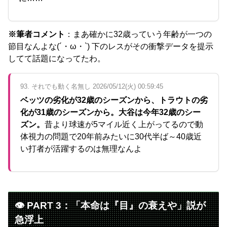
※筆者コメント
：まあ確かに32歳っていう年齢が一つの
節目なんよな(´・ω・`) 下のレスがその衝撃データを提示
してて話題になってたわ。
93. それでも動く名無し 2026/05/12(火) 00:59:45
ベッツの劣化が32歳のシーズンから、トラウトの劣
化が31歳のシーズンから。大谷は今年32歳のシー
ズン。
昔より球速が5マイル近く上がってるので動
体視力の問題で20年前みたいに30代半ば～40歳近
い打者が活躍するのは無理なんよ
👁️ PART 3：「本命は『目』の衰えや」説が
急浮上