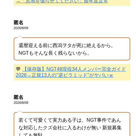
→「意地を張らせてください」留年宣言ｗ
匿名
2026/8/09
還暦迎える前に西潟ヲタが死に絶えるから。
NGTもそんな長く残らないから。
💬
【保存版】NGT48現役34人メンバー完全ガイド
2026→正規13人の"逆ピラミッド"がヤバいｗ
匿名
2026/8/09
若くて可愛くて実力ある子は、NGT事件であん
な対応したクズ会社に入るわけが無い 新規募集
しても無駄。