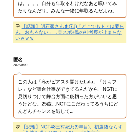
は。。。。自分も年取るわけだなあと嘆いてみ
たりなんだリ。みんな一緒に年取るんだよね。
💬
【話題】明石家さんま(71)「どこでもドアは要ら
ん、おもろない」→芸スポ+民の神考察が止まらな
いｗｗｗ
匿名
2026/8/09
この人は「私がピアスを開けたLala」「けもフ
レ」など舞台仕事ができてるんだから、NGTに
見切りつけて舞台方面に舵切った方がいいと思
うけどな。25歳…NGTにこだわってるうちにど
んどんチャンスを逃して...
💬
【悲報】NGT48三村妃乃(9年目)、初選抜ならず