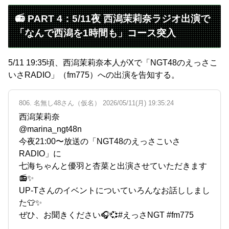
📻 PART 4：5/11夜 西潟茉莉奈ラジオ出演で
「なんで西潟を1時間も」コース突入
5/11 19:35頃、西潟茉莉奈本人がXで「NGT48のえっさこ
いさRADIO」（fm775）への出演を告知する。
806. 名無し48さん（仮名） 2026/05/11(月) 19:35:24
西潟茉莉奈
@marina_ngt48n
今夜21:00〜放送の「NGT48のえっさこいさ
RADIO」に
七海ちゃんと優羽と杏菜と出演させていただきます
📻✨
UP-Tさんのイベントについていろんなお話ししまし
た👕✨
ぜひ、お聞きください🎧💞#えっさNGT #fm775