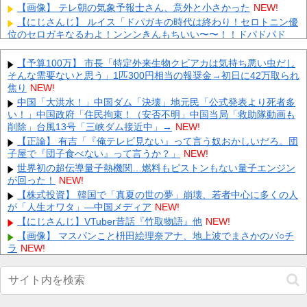
【画像】 テレ朝の気象予報士さん、意外と小さかった
NEW!
【にじさんじ】 ルイス「ドパガキの時代は終わり！セロトニン優
位のセロガキなるわよ！ンンンきんもちいい〜〜！！ドパドパド
パ...
NEW!
横浜F・マリノスが不二家とのオフィシャルパートナー契約締結
【予算100万】 市長「特定外来生物クビアカは気持ち悪い虫だし
を発表 横浜創業の洋菓子メーカー
NEW!
そんな需要ないと思う」1匹300円相当の報奨金→初日に42万取られ
焦り
外国人「理解できない」日本人ファンタジスタがまだ無所属で欧
NEW!
州人が困惑..獲得を求める声が続出！【海外の反応】
NEW!
中国「大洪水！」中国ダム「決壊」地元民「公式発表より死者多
い！」中国政府「住民拘束！（安否不明」中国当局「救助隊動画も
【凄すぎる】 力士の嫁に美人が多い理由→「これ」だったｗｗｗ
ｗｗｗｗ
削除」台風13号「三峡ダム接近中」→
NEW!
NEW!
【悲報】 楽天、ガチで逝くｗｗｗｗｗｗｗｗｗｗｗｗｗｗｗｗｗ
【正論】 有吉「『俺テレビ見ない』って言う奴おかしいだろ。団
ｗｗｗ
子屋で『団子食べない』って言うか？」
NEW!
NEW!
【画像】 芦田愛菜ちゃん「うわー、すごい！なんか出てる♥」
世界初の超伝導量子熱機関…燃料もピストンもない量子エンジン
が回った！
NEW!
NEW!
【動画】 御当地アイドルだった頃の今田美桜、レベチｗｗｗｗｗ
【株式投資】 韓国で「真夏の世の夢」崩壊、若者中心に多くの人
ｗｗｗｗｗｗｗｗｗｗｗｗｗ
が「人生オワタ」―中国メディア
NEW!
NEW!
【悲報】 町のお弁当屋さん「申し訳ないが消費税1%になったら
【にじさんじ】VTuber昔話『竹取物語』他
NEW!
その分商品代を値上げするわ」
NEW!
【画像】 マスパンこと枡田絵理奈アナ、地上波でまさかのパ○チ
ラ
NEW!
Powered by livedoor 相互RSS
『オッス！はるかちゃん』全巻「99円」セール！全3巻「1,584
円」→「297円」！男だらけの応援団とムチムチ娘のお色気コメデ
ィ！『バクくん』も全巻99円！激カワ最強番長他
NEW!
【画像】 渋谷のナイトプール、谷間とお尻のパラダイスだった件