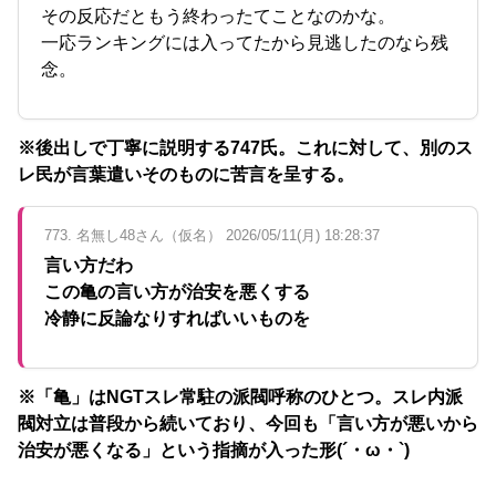
その反応だともう終わったてことなのかな。
一応ランキングには入ってたから見逃したのなら残
念。
※後出しで丁寧に説明する747氏。これに対して、別のス
レ民が言葉遣いそのものに苦言を呈する。
773. 名無し48さん（仮名） 2026/05/11(月) 18:28:37
言い方だわ
この亀の言い方が治安を悪くする
冷静に反論なりすればいいものを
※「亀」はNGTスレ常駐の派閥呼称のひとつ。スレ内派
閥対立は普段から続いており、今回も「言い方が悪いから
治安が悪くなる」という指摘が入った形(´・ω・`)