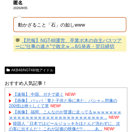
匿名
2026/8/05
動かざること「石」の如しwww
💬
【悲報】NGT48運営、卒業ポ木の自主バスツア
ーに“仕事の速さ”で敗北ｗ→8/1発表・翌日締切
AKB48/NGT48/他アイドル
おすすめ人気記事！
【速報】 中国、ガチで逝く
NEW!
【画像】 パッパ「妻と子供と海に来た」パシャ←想像の
200倍は神々しくて草
NEW!
【画像】 福岡、こんなのが普通に走ってるｗｗｗｗｗｗｗ
ｗｗｗｗｗｗｗｗｗｗｗｗｗｗｗｗｗｗｗｗｗｗｗ...
NEW!
韓国人「日本ではビールジョッキをほとんど洗わずに、次
の客に出すんだ！ これが証拠の映像だ!!」……あ...
NEW!