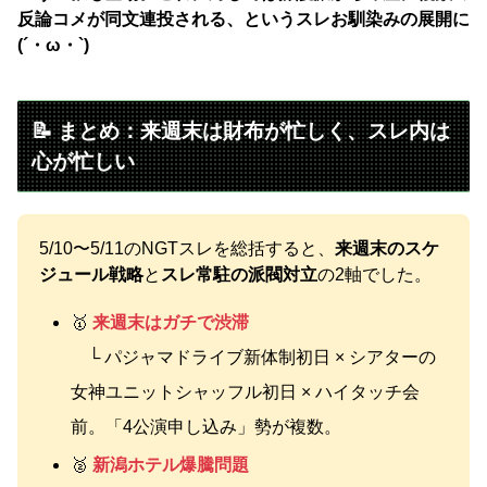
反論コメが同文連投される、というスレお馴染みの展開に
(´・ω・`)
📝 まとめ：来週末は財布が忙しく、スレ内は
心が忙しい
5/10〜5/11のNGTスレを総括すると、
来週末のスケ
ジュール戦略
と
スレ常駐の派閥対立
の2軸でした。
🥇
来週末はガチで渋滞
└ パジャマドライブ新体制初日 × シアターの
女神ユニットシャッフル初日 × ハイタッチ会
前。「4公演申し込み」勢が複数。
🥈
新潟ホテル爆騰問題