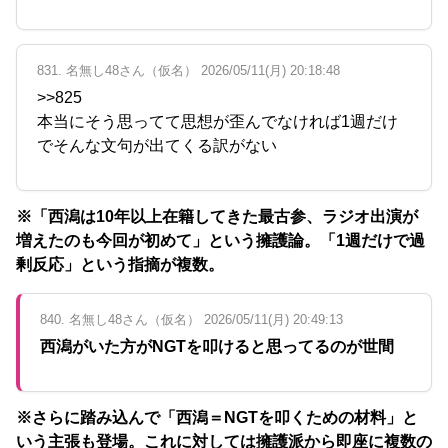
831. 名無し48さん（仮名） 2026/05/11(月) 20:18:48
>>825
本当にそう思ってて思想が歪んでなければ1週だけ
でそんな文句が出てくる訳がない
※「西潟は10年以上在籍してきた最古参、ラジオ出演が
増えたのも今回が初めて」という擁護論。「1週だけで過
剰反応」という指摘が複数。
840. 名無し48さん（仮名） 2026/05/11(月) 20:49:13
西潟がいた方がNGTを叩けると思ってるのが世間
※さらに踏み込んで「西潟＝NGTを叩くための材料」と
いう主張も登場。これに対しては擁護派から即座に複数の