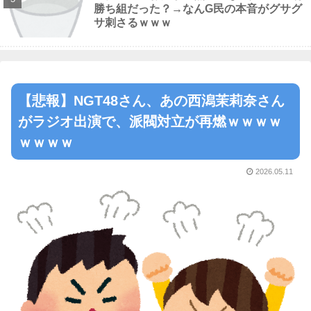
勝ち組だった？→なんG民の本音がグサグ
サ刺さるｗｗｗ
【悲報】NGT48さん、あの西潟茉莉奈さん
がラジオ出演で、派閥対立が再燃ｗｗｗｗ
ｗｗｗｗ
2026.05.11