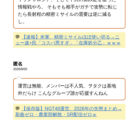
情報戦やろ。 そもそも相手がガチで攻勢に転じ
たら長射程の精密ミサイルの需要は逆に減る
し。
💬
【速報】米軍、精密ミサイルほぼ使い切る→ニ
ュー速+民「コスパ悪すぎ」「在庫処分乙」ｗｗｗ
匿名
2026/8/05
運営は無能、メンバーは不人気、ヲタクは基地
外だらけ こんなグループ誰が応援すんねん
💬
【保存版】NGT48運営、2026年の失態まとめ→
新曲ゼロ・農業部解散・SR配信ゼロｗ