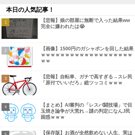
ｗｗｗｗｗｗ
NEW!
本日の人気記事！
西武・中村剛也、一軍昇格が秒読み！他
NEW!
【動画】 三上悠亜さん、乳首ポロリしたまま平常心を装うｗｗｗ
【悲報】娘の部屋に無断で入った結果ww
ｗｗｗ
NEW!
完全に嫌われたは😭
格安電気代のためにインフラ投資を怠った韓国、朝鮮半島全域を
猛暑が直撃してしまった結果……他
NEW!
【動画】 配信女子さん、飼い猫にお○ぱいを晒されるハプニング
ｗｗｗｗｗｗ
NEW!
【画像】1500円のガシャポンを回した結果
【悲報】30歳過ぎても売れ残ってる男さんって「非モテ」だよな
ｗｗｗｗｗｗｗｗｗｗｗｗｗｗｗｗｗｗｗ
ｗｗｗｗｗｗｗｗｗｗ他
NEW!
ｗｗ
【画像】 風俗店のホームページ、見るだけでボッ起してしまうと
話題にｗｗｗｗｗｗ
NEW!
【悲報】自転車、ガチで高すぎる→スレ民
「原付でいいだろ」総ツッコミｗｗｗ
Powered by livedoor 相互RSS
【まとめ】AI審判の「レスバ闘技場」で目
玉焼き論争が大荒れ→謎の判定になんJ民
困惑ｗｗｗ
【保存版】お酒が全然飲めない人生、実は