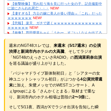
【衝撃映像】 荒れ狂う海を見に行った女の子、記念撮影中
に波にさらわれ死亡・・・
NEW!
【凄すぎる】 力士の嫁に美人が多い理由→「これ」だった
ｗｗｗｗｗｗｗ
NEW!
【悲報】 楽天、ガチで逝くｗｗｗｗｗｗｗｗｗｗｗｗｗｗ
ｗｗｗｗｗｗ
NEW!
【画像】 芦田愛菜ちゃん「うわー、すごい！なんか出てる
♥」
NEW!
【動画】 御当地アイドルだった頃の今田美桜、レベチｗｗ
週末のNGT48スレでは、
来週末（5/17週末）の公演
ｗｗｗｗｗｗｗｗｗｗｗｗｗｗｗｗ
NEW!
渋滞と新潟市内ホテルの大高騰
、そしてラジオ
【物議】板倉滉”年収7億円”報道にガル民騒然→トピ乱立に
「もういい」の声もｗｗｗ
NEW!
「NGT48のえっさこいさRADIO」の
西潟茉莉奈出演
【完全まとめ】がん保険・医療保険は必要？｜ガル民の本
を巡る議論が盛り上がりました。
音とリアル体験談を徹底整理
NEW!
【悲報】 町のお弁当屋さん「申し訳ないが消費税1%になっ
「パジャマドライブ新体制初日」と「シアターの女
たらその分商品代を値上げするわ」
NEW!
神ユニットシャッフル初日」がぶつかる
4公演渋滞週
元AKB社長、22億円申告漏れ 乃木坂46運営会社の株式を
末
に加え、朱鷺メッセでのWESTコンサート、A
パチンコ京楽産業に譲渡【ノース・リバー】【窪田康志】
元AKB社長、22億円申告漏れ 乃木坂46運営会社の株式を
ぇ!groupによる「さんかくとまる」取材まで重な
パチンコ京楽産業に譲渡【ノース・リバー】【窪田康志】
り、新潟市内のホテル相場は普段の
2〜3倍
に。
そして5/11夜、西潟がXでラジオ出演を告知した瞬