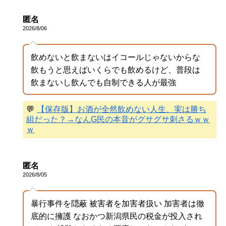
匿名
2026/8/06
飲めないと飲まないはイコールじゃないからな
飲もうと思えばいくらでも飲めるけど、普段は
飲まないし飲んでも自制できる人が最強
💬
【保存版】お酒が全然飲めない人生、実は勝ち
組だった？→なんG民の本音がグサグサ刺さるｗｗ
ｗ
匿名
2026/8/05
暴行事件を隠蔽 被害者を加害者扱い 加害者は徹
底的に擁護 なおかつ新潟県民の税金が投入され