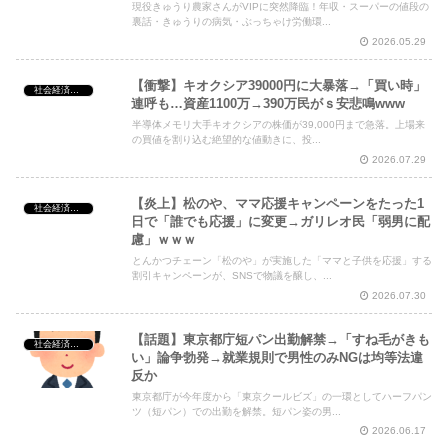
現役きゅうり農家さんがVIPに突然降臨！年収・スーパーの値段の
裏話・きゅうりの病気・ぶっちゃけ労働環...
2026.05.29
【衝撃】キオクシア39000円に大暴落→「買い時」
社会経済・政治
連呼も…資産1100万→390万民がｓ安悲鳴www
半導体メモリ大手キオクシアの株価が39,000円まで急落。上場来
の買値を割り込む絶望的な値動きに、投...
2026.07.29
【炎上】松のや、ママ応援キャンペーンをたった1
社会経済・政治
日で「誰でも応援」に変更→ガリレオ民「弱男に配
慮」ｗｗｗ
とんかつチェーン「松のや」が実施した「ママと子供を応援」する
割引キャンペーンが、SNSで物議を醸し、...
2026.07.30
【話題】東京都庁短パン出勤解禁→「すね毛がきも
社会経済・政治
い」論争勃発→就業規則で男性のみNGは均等法違
反か
東京都庁が今年度から「東京クールビズ」の一環としてハーフパン
ツ（短パン）での出勤を解禁。短パン姿の男...
2026.06.17