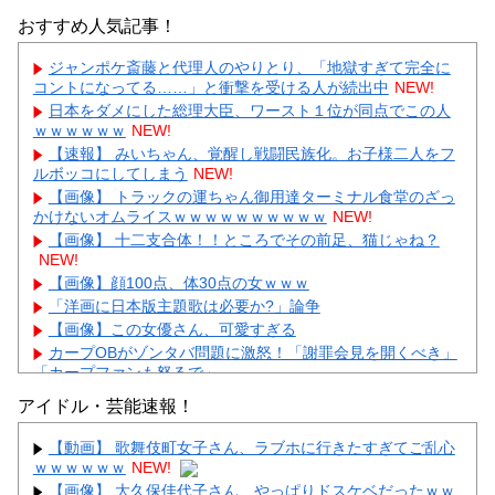
おすすめ人気記事！
ジャンポケ斎藤と代理人のやりとり、「地獄すぎて完全に
コントになってる……」と衝撃を受ける人が続出中
NEW!
日本をダメにした総理大臣、ワースト１位が同点でこの人
ｗｗｗｗｗｗ
NEW!
【速報】 みいちゃん、覚醒し戦闘民族化。お子様二人をフ
ルボッコにしてしまう
NEW!
【画像】 トラックの運ちゃん御用達ターミナル食堂のざっ
かけないオムライスｗｗｗｗｗｗｗｗｗｗ
NEW!
【画像】 十二支合体！！ところでその前足、猫じゃね？
NEW!
【画像】顔100点、体30点の女ｗｗｗ
「洋画に日本版主題歌は必要か?」論争
【画像】この女優さん、可愛すぎる
カープOBがゾンタバ問題に激怒！「謝罪会見を開くべき」
「カープファンも怒るで」
【画像】顔100点、体30点の女ｗｗｗ
アイドル・芸能速報！
【動画】 歌舞伎町女子さん、ラブホに行きたすぎてご乱心
ｗｗｗｗｗｗ
NEW!
【画像】 大久保佳代子さん、やっぱりドスケベだったｗｗ