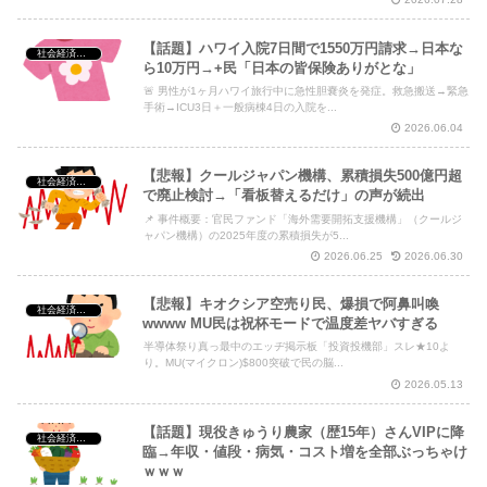
【話題】ハワイ入院7日間で1550万円請求→日本な
社会経済・政治
ら10万円→+民「日本の皆保険ありがとな」
🚨 男性が1ヶ月ハワイ旅行中に急性胆嚢炎を発症。救急搬送→緊急
手術→ICU3日＋一般病棟4日の入院を...
2026.06.04
【悲報】クールジャパン機構、累積損失500億円超
社会経済・政治
で廃止検討→「看板替えるだけ」の声が続出
📌 事件概要：官民ファンド「海外需要開拓支援機構」（クールジ
ャパン機構）の2025年度の累積損失が5...
2026.06.25
2026.06.30
【悲報】キオクシア空売り民、爆損で阿鼻叫喚
社会経済・政治
wwww MU民は祝杯モードで温度差ヤバすぎる
半導体祭り真っ最中のエッヂ掲示板「投資投機部」スレ★10よ
り。MU(マイクロン)$800突破で民の脳...
2026.05.13
【話題】現役きゅうり農家（歴15年）さんVIPに降
社会経済・政治
臨→年収・値段・病気・コスト増を全部ぶっちゃけ
ｗｗｗ