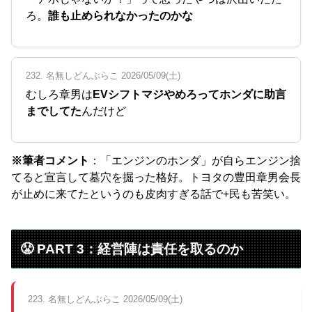
ろ。
誰も止められなかったのかな
232. 名無しどんぶらこ 2026/05/09(土)
むしろ章男は
EVシフトマジやめろってホンダに助言
までしてた
んだけど
※筆者コメント
：「エンジンのホンダ」が自らエンジン捨
てると宣言して墓穴を掘った格好。トヨタの豊田章男会長
が止めに来てたというのも皮肉すぎる話で+民も苦笑い。
😤 PART 3：経営陣は責任を取るのか
223. 名無しどんぶらこ 2026/05/09(土)