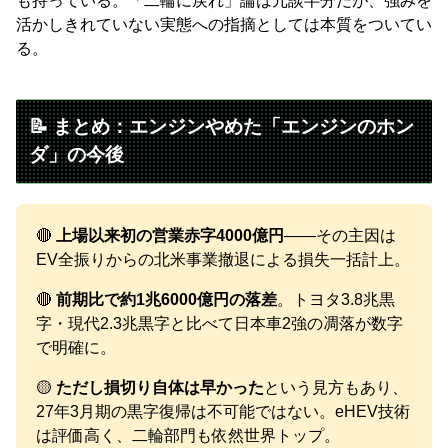
も持っている。「二輪に戻れ」論は冗談半分だが、強みを
活かしきれていない実態への指摘としては本質をついてい
る。
📝 まとめ：エンジンやめた「エンジンのホン
ダ」の今後
🔴
上場以来初の営業赤字4000億円
——その主因は
EV全振りからの北米事業撤退による損失一括計上。
🔴
前期比で約1兆6000億円の落差
。トヨタ3.8兆黒
字・現代2.3兆黒字と比べて日本車2強の凋落が数字
で明確に。
🟡
ただし損切り自体は早かった
という見方もあり、
27年3月期の黒字復帰は不可能ではない。eHEV技術
は評価高く、二輪部門も依然世界トップ。