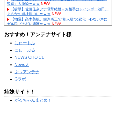
製造」大激論ｗｗｗ
NEW!
【衝撃】佐藤佳奈アナ電撃結婚→お相手はレインボー池田、
まさかの退社理由にｗｗｗ
NEW!
【物議】高木美帆、歯列矯正で”別人級”の変化→心ない声に
ガル民ブチギレ擁護ｗｗｗ
NEW!
【悲報】彼氏の浮気に激怒→賃貸を椅子でフルボッコにした
おすすめ！アンテナサイト様
女性にガル民総ツッコミｗｗｗ
【物議】水川かたまりの授乳姿に“子育て警察”出動→ガル民
にゅーもふ
「私も足組んでた」大合唱ｗｗｗ
にゅーぷる
Powered by livedoor 相互RSS
NEWS CHOICE
News人
ぷぅアンテナ
Gラボ
姉妹サイト！
がるちゃんまとめ！