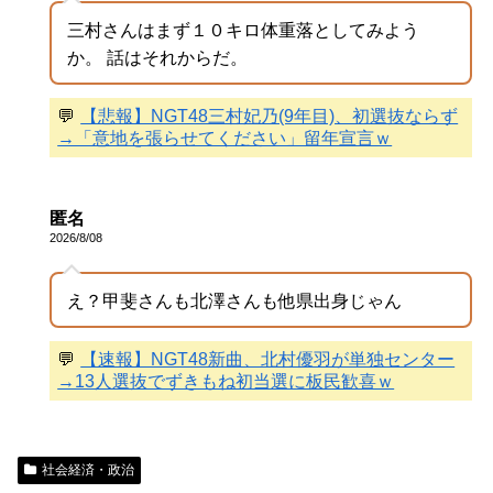
三村さんはまず１０キロ体重落としてみよう
か。 話はそれからだ。
💬
【悲報】NGT48三村妃乃(9年目)、初選抜ならず
→「意地を張らせてください」留年宣言ｗ
匿名
2026/8/08
え？甲斐さんも北澤さんも他県出身じゃん
💬
【速報】NGT48新曲、北村優羽が単独センター
→13人選抜でずきもね初当選に板民歓喜ｗ
社会経済・政治