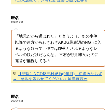
→13人選抜でずきもね初当選に板民歓喜ｗ
匿名
2026/8/08
「地元だから選ばれた」と言うより、あの事件
以降で遠方からわざわざAKBG最底辺のNGTに入
るような奴って、他では即落とされるようなレ
ベルの奴だけだもんな。 三村が説明求めたのに
運営が無視してるの...
💬
【悲報】NGT48三村妃乃(9年目)、初選抜ならず
→「意地を張らせてください」留年宣言ｗ
匿名
2026/8/08