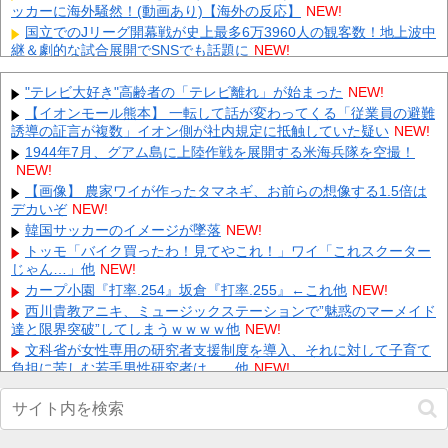
ッカーに海外騒然！(動画あり)【海外の反応】
NEW!
国立でのJリーグ開幕戦が史上最多6万3960人の観客数！地上波中
継＆劇的な試合展開でSNSでも話題に
NEW!
【衝撃】中居正広さん、がん公表後の激やせ姿がヤバすぎる…
【画像】 他
NEW!
"テレビ大好き"高齢者の「テレビ離れ」が始まった
NEW!
店員or客と仲良くなったことありますか？ 他
NEW!
【イオンモール熊本】 一転して話が変わってくる「従業員の避難
誘導の証言が複数」イオン側が社内規定に抵触していた疑い
【にじさんじ】七瀬、動物園でアシカに水をかけられビショビシ
NEW!
ョに→たまこ爆笑 他
NEW!
1944年7月、グアム島に上陸作戦を展開する米海兵隊を空撮！
NEW!
【疑問】周年で書庫リセット来る？過去データから見えた結論 他
NEW!
【画像】 農家ワイが作ったタマネギ、お前らの想像する1.5倍は
デカいぞ
シカホワ村上、特大25号ホームラン！！！ 他
NEW!
NEW!
【悲報】 夏のピーク、もう終わってたｗｗｗｗｗ
韓国サッカーのイメージが墜落
NEW!
NEW!
【緊急】 今の若者に急増している『コレ』依存、めちゃくちゃ深
トッモ「バイク買ったわ！見てやこれ！」ワイ「これスクーター
刻な模様w w w w w w w w w w
じゃん…」他
NEW!
NEW!
カープ小園『打率.254』坂倉『打率.255』←これ他
NEW!
Powered by livedoor 相互RSS
西川貴教アニキ、ミュージックステーションで”魅惑のマーメイド
達と限界突破”してしまうｗｗｗｗ他
NEW!
文科省が女性専用の研究者支援制度を導入、それに対して子育て
負担に苦しむ若手男性研究者は……他
NEW!
【速報】日本赤十字社、韓国に超希少血液Jr(a-)を提供「韓国内
では適合する血液を確保できなかった」※今回で4回目他
NEW!
【動画】 歌舞伎町女子さん、ラブホに行きたすぎてご乱心ｗｗｗ
ｗｗｗ
NEW!