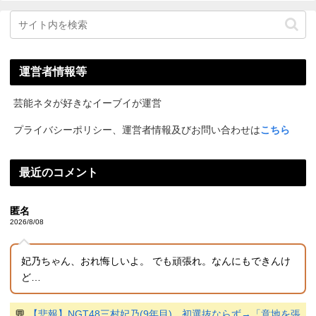
運営者情報等
芸能ネタが好きなイーブイが運営
プライバシーポリシー、運営者情報及びお問い合わせは
こちら
最近のコメント
匿名
2026/8/08
妃乃ちゃん、おれ悔しいよ。 でも頑張れ。なんにもできんけ
ど…
💬
【悲報】NGT48三村妃乃(9年目)、初選抜ならず→「意地を張