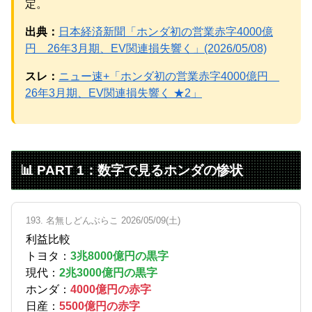
定。
出典：
日本経済新聞「ホンダ初の営業赤字4000億
Powered by livedoor 相互RSS
円 26年3月期、EV関連損失響く」(2026/05/08)
スレ：
ニュー速+「ホンダ初の営業赤字4000億円
26年3月期、EV関連損失響く ★2」
📊 PART 1：数字で見るホンダの惨状
193. 名無しどんぶらこ 2026/05/09(土)
利益比較
トヨタ：
3兆8000億円の黒字
現代：
2兆3000億円の黒字
ホンダ：
4000億円の赤字
日産：
5500億円の赤字