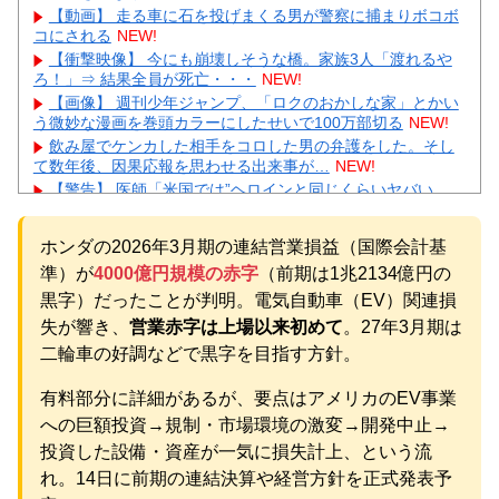
【動画】 走る車に石を投げまくる男が警察に捕まりボコボ
コにされる
NEW!
【衝撃映像】 今にも崩壊しそうな橋。家族3人「渡れるや
ろ！」⇒ 結果全員が死亡・・・
NEW!
【画像】 週刊少年ジャンプ、「ロクのおかしな家」とかい
う微妙な漫画を巻頭カラーにしたせいで100万部切る
NEW!
飲み屋でケンカした相手をコロした男の弁護をした。そし
て数年後、因果応報を思わせる出来事が…
NEW!
【警告】 医師「米国では”ヘロインと同じくらいヤバい
薬”が日本では平気で処方されてる」
NEW!
【悲報】 夏のピーク、もう終わってたｗｗｗｗｗ
NEW!
ホンダの2026年3月期の連結営業損益（国際会計基
【緊急】 今の若者に急増している『コレ』依存、めちゃく
準）が
4000億円規模の赤字
（前期は1兆2134億円の
ちゃ深刻な模様w w w w w w w w w w
NEW!
【物議】辻希美、中2息子の荷造り全代行→ガル民「駄目男
黒字）だったことが判明。電気自動車（EV）関連損
製造」大激論ｗｗｗ
NEW!
失が響き、
営業赤字は上場以来初めて
。27年3月期は
【衝撃】佐藤佳奈アナ電撃結婚→お相手はレインボー池
二輪車の好調などで黒字を目指す方針。
田、まさかの退社理由にｗｗｗ
元AKB社長、22億円申告漏れ 乃木坂46運営会社の株式を
有料部分に詳細があるが、要点はアメリカのEV事業
パチンコ京楽産業に譲渡【ノース・リバー】【窪田康志】
への巨額投資→規制・市場環境の激変→開発中止→
元AKB社長、22億円申告漏れ 乃木坂46運営会社の株式を
パチンコ京楽産業に譲渡【ノース・リバー】【窪田康志】
投資した設備・資産が一気に損失計上、という流
れ。14日に前期の連結決算や経営方針を正式発表予