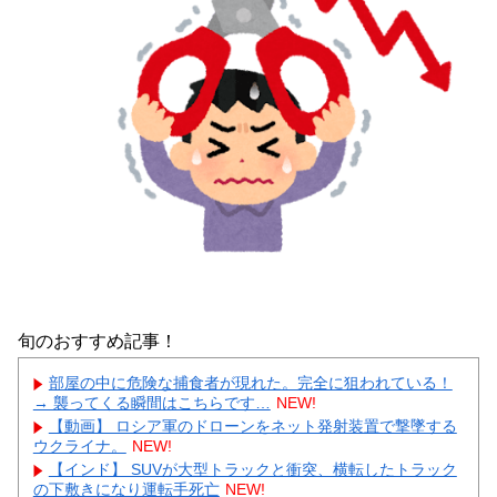
旬のおすすめ記事！
部屋の中に危険な捕食者が現れた。完全に狙われている！
→ 襲ってくる瞬間はこちらです…
NEW!
【動画】 ロシア軍のドローンをネット発射装置で撃墜する
ウクライナ。
NEW!
【インド】 SUVが大型トラックと衝突、横転したトラック
の下敷きになり運転手死亡
NEW!