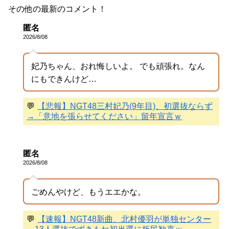
その他の最新のコメント！
匿名
2026/8/08
妃乃ちゃん、おれ悔しいよ。 でも頑張れ。なん
にもできんけど…
💬
【悲報】NGT48三村妃乃(9年目)、初選抜ならず
→「意地を張らせてください」留年宣言ｗ
匿名
2026/8/08
ごめんやけど、もうエエかな。
💬
【速報】NGT48新曲、北村優羽が単独センター