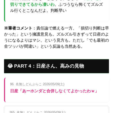
切りできてるから凄いわ
。ふつうなら怖くてズルズ
ル行くとこなんだよ。判断早い
※筆者コメント
：責任論で燃える一方、「損切り判断は早
かった」という擁護意見も。ズルズル引きずって日産のよ
うになるよりはマシ、という見方も。ただし「でも最初の
全ツッパが間違い」という反論も当然ある。
😂 PART 4：日産さん、高みの見物
96. 名無しどんぶらこ 2026/05/09(土)
日産「あーホンダと合併しなくてよかったわｗ」
265. 名無しどんぶらこ 2026/05/09(土)