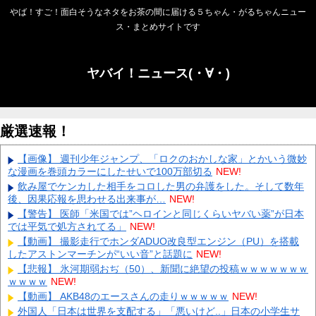
やば！すご！面白そうなネタをお茶の間に届ける５ちゃん・がるちゃんニュー
ス・まとめサイトです
ヤバイ！ニュース(・∀・)
厳選速報！
【画像】 週刊少年ジャンプ、「ロクのおかしな家」とかいう微妙
な漫画を巻頭カラーにしたせいで100万部切る
NEW!
飲み屋でケンカした相手をコロした男の弁護をした。そして数年
後、因果応報を思わせる出来事が…
NEW!
【警告】 医師「米国では”ヘロインと同じくらいヤバい薬”が日本
では平気で処方されてる」
NEW!
【動画】 撮影走行でホンダADUO改良型エンジン（PU）を搭載
したアストンマーチンが“いい音”と話題に
NEW!
【悲報】 氷河期弱おぢ（50）、新聞に絶望の投稿ｗｗｗｗｗｗｗ
ｗｗｗｗ
NEW!
【動画】 AKB48のエースさんの走りｗｗｗｗｗ
NEW!
外国人「日本は世界を支配する」「悪いけど..」日本の小学生サ