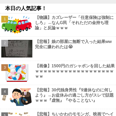
【画像】 大久保佳代子さん、やっぱりドスケベだったｗｗｗｗｗ
本日の人気記事！
ｗ
NEW!
ジャッキー・チェン「濃いメンツでお酒飲んだw(パシャ」
NEW!
【物議】カズレーザー「任意保険は強制に
【画像】 佳子さま、ボディラインがHすぎる…
NEW!
しろ」→なんG民「それただの金持ち理
【衝撃】 佐藤二朗(57)、久しぶりにXを更新！その内容がガチで
論」と反論ｗｗｗ
ヤバすぎる…
NEW!
【悲報】娘の部屋に無断で入った結果ww
完全に嫌われたは😭
Powered by livedoor 相互RSS
【画像】1500円のガシャポンを回した結果
ｗｗｗｗｗｗｗｗｗｗｗｗｗｗｗｗｗｗｗ
ｗｗ
【悲報】30代独身男性『9連休なのに何し
よう』→お盆休みの過ごし方がスレで話題
ｗｗｗ『虚無』『やることない』
【悲報】ちいかわのモモンガ、映画でヘイ