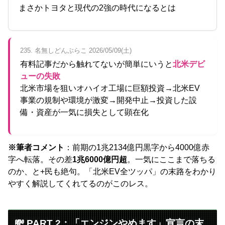
まさかトヨタと現代の2強の時代になるとは
235. 名無しどんぶらこ 2026/05/09(土)
有料記事だから触れてないが簡単にいうと
北米デビ
ューの失敗
北米市場を狙いオハイオ工場に巨額投資→北米EV
事業の規制や環境が激変→開発中止→投資した設
備・資産が一気に損失として顕在化
※筆者コメント
：前期の1兆2134億円黒字から4000億赤
字へ転落。その差
1兆6000億円超
。一気にここまで落ちる
のか、と+民も絶句。「北米EV全ツッパ」の末路をわかり
やすく解説してくれてるのがこのレス。
💸 PART 2：「エンジンやめます」宣言の末