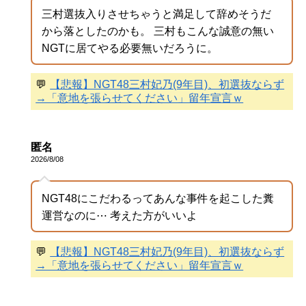
三村選抜入りさせちゃうと満足して辞めそうだ
から落としたのかも。 三村もこんな誠意の無い
NGTに居てやる必要無いだろうに。
💬
【悲報】NGT48三村妃乃(9年目)、初選抜ならず
→「意地を張らせてください」留年宣言ｗ
匿名
2026/8/08
NGT48にこだわるってあんな事件を起こした糞
運営なのに⋯ 考えた方がいいよ
💬
【悲報】NGT48三村妃乃(9年目)、初選抜ならず
→「意地を張らせてください」留年宣言ｗ