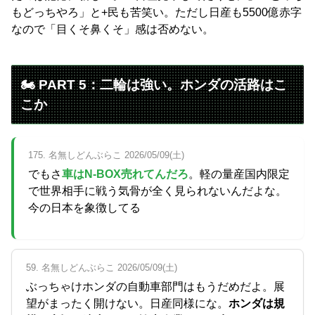
もどっちやろ」と+民も苦笑い。ただし日産も5500億赤字
なので「目くそ鼻くそ」感は否めない。
🏍️ PART 5：二輪は強い。ホンダの活路はこ
こか
175. 名無しどんぶらこ 2026/05/09(土)
でもさ
車はN-BOX売れてんだろ
。軽の量産国内限定
で世界相手に戦う気骨が全く見られないんだよな。
今の日本を象徴してる
59. 名無しどんぶらこ 2026/05/09(土)
ぶっちゃけホンダの自動車部門はもうだめだよ。展
望がまったく開けない。日産同様にな。
ホンダは規