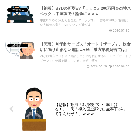
【朗報】BYDの新型EV『ラッコ』200万円台の神ス
社会経済・政治
ペック→中国製で大論争にｗｗｗ
中国BYDが投入した新型軽EV「ラッコ」、価格帯200万円前後と
いう破格の安さでVIPのスレが伸びま...
2026.07.30
【悲報】AI予約サービス「オートリザーブ」、飲食
社会経済・政治
店に鳴り止まない電話→+民「威力業務妨害では」
AIが飲食店に代わりに電話して予約を代行するサービス「オートリ
ザーブ」が物議を醸している。無断で店を...
2026.06.28
2026.06.30
【悲報】政府「独身税で出生率上げ
る！」→民「導入国全部で出生率下がっ
てるんだが？」ｗｗｗ