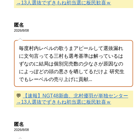
→13人選抜でずきもね初当選に板民歓喜ｗ
匿名
2026/8/08
毎度村内レベルの歌うまアピールして選抜漏れ
に文句言ってる三村も選考基準は解っているは
ずなのに結局は個別完売数の少なさが原因なの
によっぽどの頭の悪さを晒してるだけよ 研究生
でもレーベルの売り上げに貢献...
💬
【速報】NGT48新曲、北村優羽が単独センター
→13人選抜でずきもね初当選に板民歓喜ｗ
匿名
2026/8/08