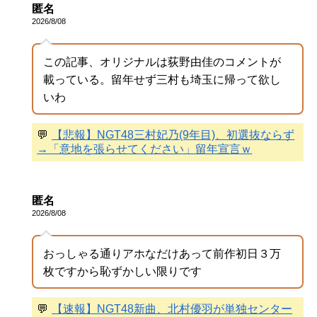
匿名
2026/8/08
この記事、オリジナルは荻野由佳のコメントが
載っている。留年せず三村も埼玉に帰って欲し
いわ
💬
【悲報】NGT48三村妃乃(9年目)、初選抜ならず
→「意地を張らせてください」留年宣言ｗ
匿名
2026/8/08
おっしゃる通りアホなだけあって前作初日３万
枚ですから恥ずかしい限りです
💬
【速報】NGT48新曲、北村優羽が単独センター