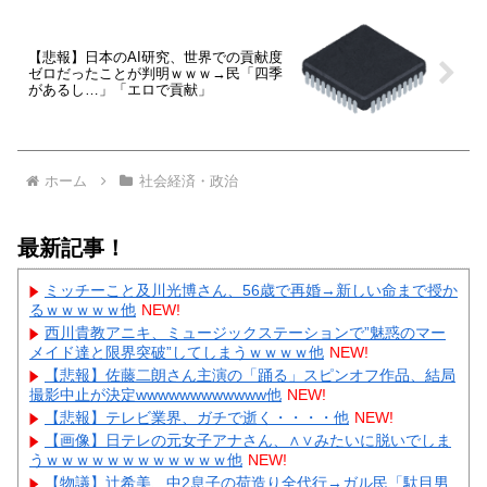
【悲報】日本のAI研究、世界での貢献度
ゼロだったことが判明ｗｗｗ→民「四季
があるし…」「エロで貢献」
ホーム
社会経済・政治
最新記事！
ミッチーこと及川光博さん、56歳で再婚→新しい命まで授か
るｗｗｗｗｗ他
NEW!
西川貴教アニキ、ミュージックステーションで”魅惑のマー
メイド達と限界突破”してしまうｗｗｗｗ他
NEW!
【悲報】佐藤二朗さん主演の「踊る」スピンオフ作品、結局
撮影中止が決定wwwwwwwwwwww他
NEW!
【悲報】テレビ業界、ガチで逝く・・・・他
NEW!
【画像】日テレの元女子アナさん、∧∨みたいに脱いでしま
うｗｗｗｗｗｗｗｗｗｗｗｗ他
NEW!
【物議】辻希美、中2息子の荷造り全代行→ガル民「駄目男