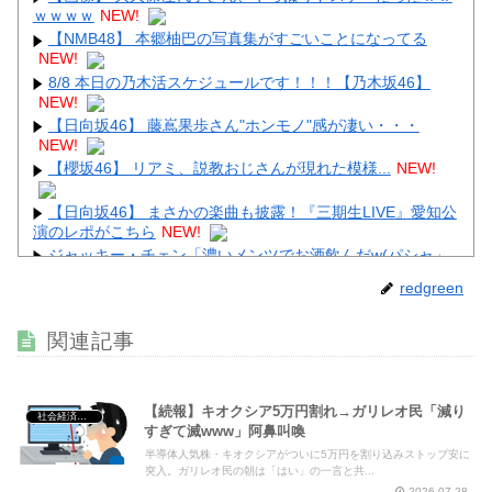
ｗｗｗｗ
NEW!
Powered by livedoor 相互RSS
【NMB48】 本郷柚巴の写真集がすごいことになってる
NEW!
8/8 本日の乃木活スケジュールです！！！【乃木坂46】
NEW!
【日向坂46】 藤嶌果歩さん"ホンモノ"感が凄い・・・
NEW!
【櫻坂46】 リアミ、説教おじさんが現れた模様...
NEW!
【日向坂46】 まさかの楽曲も披露！『三期生LIVE』愛知公
演のレポがこちら
NEW!
ジャッキー・チェン「濃いメンツでお酒飲んだw(パシャ」
NEW!
redgreen
【画像】 佳子さま、ボディラインがHすぎる…
NEW!
【衝撃】 佐藤二朗(57)、久しぶりにXを更新！その内容が
関連記事
ガチでヤバすぎる…
NEW!
【続報】キオクシア5万円割れ→ガリレオ民「減り
社会経済・政治
すぎて滅www」阿鼻叫喚
半導体人気株・キオクシアがついに5万円を割り込みストップ安に
Powered by livedoor 相互RSS
突入。ガリレオ民の朝は「はい」の一言と共...
2026.07.28