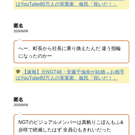
はYouTube80万人の実業家、板民「祝いだ！」
匿名
2026/8/06
へー、町長から社長に乗り換えたんだ 違う指輪
になったのかー
💬
【速報】元NGT48・安藤千伽奈が結婚→お相手
はYouTube80万人の実業家、板民「祝いだ！」
匿名
2026/8/06
NGTのビジュアルメンバーは真帆りこぽんもふ&
歩咲で絶滅したはず 全員心もきれいだった