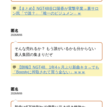
💬
【まとめ】NGT48谷口陽香が電撃卒業→裏サロ
ン民「で誰？」「唯一のビジュメン」ｗ
匿名
2026/8/06
そんな売れるか？ もう誰がいるかも分からない
素人集団の集まりだぞ
💬
【朗報】NGT48、1年4ヶ月ぶり新曲キタ→でも
「Boostyに搾取されて買う金ない」ｗｗｗ
匿名
2026/8/06