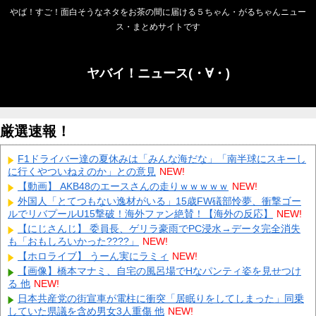
やば！すご！面白そうなネタをお茶の間に届ける５ちゃん・がるちゃんニュー
ス・まとめサイトです
ヤバイ！ニュース(・∀・)
厳選速報！
F1ドライバー達の夏休みは「みんな海だな」「南半球にスキーし
に行くやついねえのか」との意見
NEW!
【動画】 AKB48のエースさんの走りｗｗｗｗｗ
NEW!
外国人「とてつもない逸材がいる」15歳FW礒部怜夢、衝撃ゴー
ルでリバプールU15撃破！海外ファン絶賛！【海外の反応】
NEW!
【にじさんじ】 委員長、ゲリラ豪雨でPC浸水→データ完全消失
も「おもしろいかった????」
NEW!
【ホロライブ】 うーん実にラミィ
NEW!
【画像】橋本マナミ、自宅の風呂場でHなパンティ姿を見せつけ
る 他
NEW!
日本共産党の街宣車が電柱に衝突「居眠りをしてしまった」同乗
していた県議を含め男女3人重傷 他
NEW!