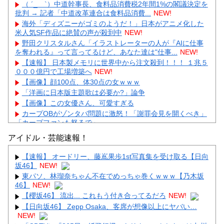
（ ´_ゝ`）中道幹事長、食料品消費税2年間1%の閣議決定を
批判 → 記者「中道改革連合は食料品消費...
NEW!
海外「ディズニーがゴミのようだ！」日本がアニメ化した
米人気SF作品に絶賛の声が殺到中
NEW!
野田クリスタルさん「イラストレーターの人が『AIに仕事
を奪われる』って言ってるけど、あなた達は"仕事...
NEW!
【速報】 日本製メモリに世界中から注文殺到！！！ １兆５
０００億円で工場増築へ
NEW!
【画像】顔100点、体30点の女ｗｗｗ
「洋画に日本版主題歌は必要か?」論争
【画像】この女優さん、可愛すぎる
カープOBがゾンタバ問題に激怒！「謝罪会見を開くべき」
「カープファンも怒るで」
【画像】顔100点、体30点の女ｗｗｗ
アイドル・芸能速報！
【速報】 オードリー、藤嶌果歩1st写真集を受け取る【日向
坂46】
NEW!
東パソ、林瑠奈ちゃん不在でめっちゃ巻くｗｗｗ【乃木坂
46】
NEW!
Powered by livedoor 相互RSS
【櫻坂46】 流出... これもう付き合ってるだろ
NEW!
【日向坂46】 Zepp Osaka、客席が想像以上にヤバい…
NEW!