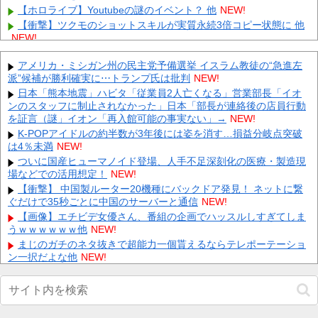
【ホロライブ】Youtubeの謎のイベント？ 他
NEW!
【衝撃】ツクモのショットスキルが実質永続3倍コピー状態に 他
NEW!
パリ・サンジェルマンが狙うGK鈴木彩艶。3300万ユーロ（約59
億7000万円）のオファー提示も、パルマは要求額を釣り上...
アメリカ・ミシガン州の民主党予備選挙 イスラム教徒の“急進左
NEW!
派”候補が勝利確実に⋯トランプ氏は批判
NEW!
【悲報】 コロナワクチン打たなかった結果・・・・
NEW!
日本「熊本地震」ハビタ「従業員2人亡くなる」営業部長「イオ
積水ハウス「地面師に55億円騙し取られた…」ワイ「はえーかわ
ンのスタッフに制止されなかった」日本「部長が連絡後の店員行動
いそう…会社滅茶苦茶やろなぁ」→
NEW!
を証言（謎」イオン「再入館可能の事実ない」→
NEW!
【画像】 『金田一少年の事件簿』で好きな死体ランキング１位が
K-POPアイドルの約半数が3年後には姿を消す…損益分岐点突破
こちら！
NEW!
は4％未満
NEW!
【最新画像】 元バレー代表・狩野舞子(38)の現在がいくらなんで
ついに国産ヒューマノイド登場、人手不足深刻化の医療・製造現
も即ハボすぎる！
NEW!
場などでの活用想定！
NEW!
専門家「日本車はダサい、見てて恥ずかしい」
NEW!
【衝撃】 中国製ルーター20機種にバックドア発見！ ネットに繋
Powered by livedoor 相互RSS
ぐだけで35秒ごとに中国のサーバーと通信
NEW!
【画像】エチビデ女優さん、番組の企画でハッスルしすぎてしま
うｗｗｗｗｗｗ他
NEW!
まじのガチのネタ抜きで超能力一個貰えるならテレポーテーショ
ン一択だよな他
NEW!
【画像】キズナアイが今年で10周年ってマジ？
wwwwwwwwwwwwwwwww他
NEW!
早食いしてる奴、マジでヤバイぞ・・・他
NEW!
【困惑】恵俊彰さん「総理がいろんなところに足を運べばクーラ