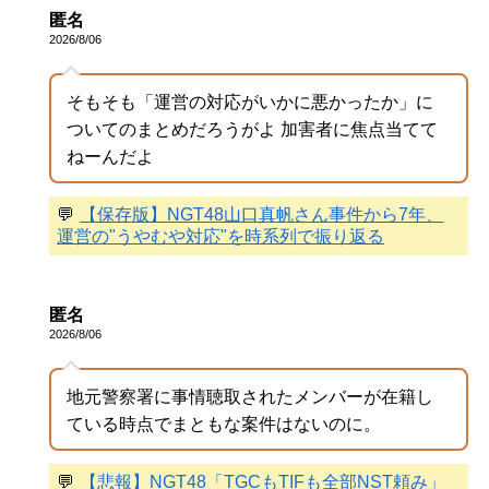
匿名
2026/8/06
そもそも「運営の対応がいかに悪かったか」に
ついてのまとめだろうがよ 加害者に焦点当てて
ねーんだよ
💬
【保存版】NGT48山口真帆さん事件から7年、
運営の"うやむや対応"を時系列で振り返る
匿名
2026/8/06
地元警察署に事情聴取されたメンバーが在籍し
ている時点でまともな案件はないのに。
💬
【悲報】NGT48「TGCもTIFも全部NST頼み」