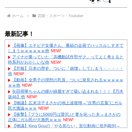
ホーム
芸能・スポーツ・Youtuber
最新記事！
【画像】エチビデ女優さん、番組の企画でハッスルしすぎて
しまうｗｗｗｗｗｗ他
NEW!
アイナが乗っていた「高機動試作型ザク」ってよく考えると
時系列がおかしいな他
NEW!
【悲報】日本の歴史、ついに『崩壊』してしまう・・・・・
他
NEW!
【動画】全男子の理想の乳首、ついに発見されるｗｗｗｗｗ
ｗｗ他
NEW!
矢田萌華ちゃんの瞳が綺麗すぎて吸い込まれる！！！【乃木
坂46】他
NEW!
【物議】広末涼子まさかの地上波復帰→”次男の言葉”にガル
民大激論ｗｗｗ
NEW!
【衝撃】｢ブラに5000円は贅沢｣と妻を叱った夫→まさかの
正体にガル民が大激怒ｗｗｗ
NEW!
【物議】King Gnuの「やる気ない」宣伝動画に批判殺到→
ガル民も真っ二つにｗｗｗ