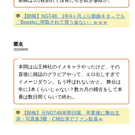
新曲は5万枚割れで僕青に引き続き惨敗か。
💬
【朗報】NGT48、1年4ヶ月ぶり新曲キタ→でも
「Boostyに搾取されて買う金ない」ｗｗｗ
匿名
2026/8/06
本間は山王神社のイメキャラやったけど、その
直後に雑誌のグラビアやって、エロ出しすぎで
イメージダウン。もう呼ばれないかと。 舞台は
年に1本くらいじゃない？数カ月の稽古をして本
番は数日間くらいで終わ...
💬
【朗報】元NGT48本間日陽、卒業後に舞台主
演・写真集3冊・CM出演でファン歓喜ｗ