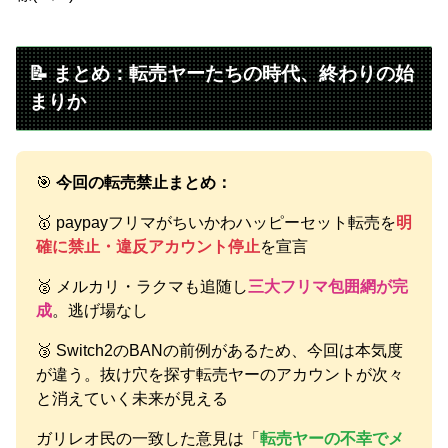
📝 まとめ：転売ヤーたちの時代、終わりの始
まりか
🎯
今回の転売禁止まとめ：
🥇 paypayフリマがちいかわハッピーセット転売を
明
確に禁止・違反アカウント停止
を宣言
🥈 メルカリ・ラクマも追随し
三大フリマ包囲網が完
成
。逃げ場なし
🥉 Switch2のBANの前例があるため、今回は本気度
が違う。抜け穴を探す転売ヤーのアカウントが次々
と消えていく未来が見える
ガリレオ民の一致した意見は「
転売ヤーの不幸でメ