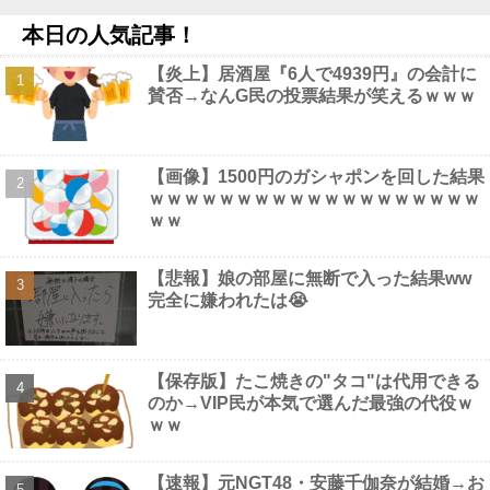
ーが…」・・・・・・・・・他
NEW!
本日の人気記事！
【悲報】 コロナワクチン打たなかった結果・・・・
NEW!
【画像】 こんなだらしない体型の女子が好きなやついる？
NEW!
【炎上】居酒屋『6人で4939円』の会計に
【画像】 セクシー女優・三浦恵理子、全裸ナマ乳がHすぎる
賛否→なんG民の投票結果が笑えるｗｗｗ
NEW!
【最新画像】 元バレー代表・狩野舞子(38)の現在がいくらなんで
も即ハボすぎる！
NEW!
【画像】 会社の女がお○ぱい強調しすぎなんだけどｗｗｗ
NEW!
【画像】1500円のガシャポンを回した結果
ｗｗｗｗｗｗｗｗｗｗｗｗｗｗｗｗｗｗｗ
ｗｗ
【悲報】娘の部屋に無断で入った結果ww
Powered by livedoor 相互RSS
完全に嫌われたは😭
【保存版】たこ焼きの"タコ"は代用できる
のか→VIP民が本気で選んだ最強の代役ｗ
ｗｗ
【速報】元NGT48・安藤千伽奈が結婚→お