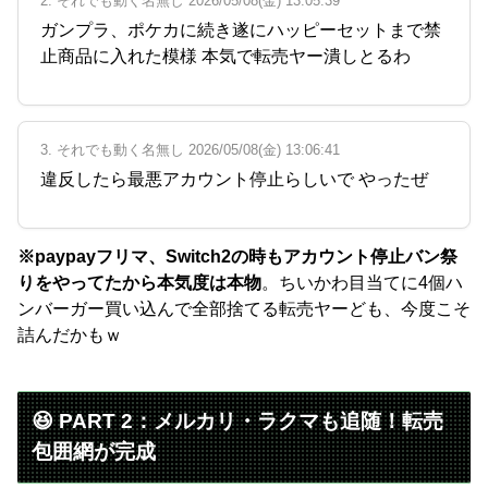
2. それでも動く名無し 2026/05/08(金) 13:05:39
ガンプラ、ポケカに続き遂にハッピーセットまで禁
止商品に入れた模様 本気で転売ヤー潰しとるわ
3. それでも動く名無し 2026/05/08(金) 13:06:41
違反したら最悪アカウント停止らしいで やったぜ
※paypayフリマ、Switch2の時もアカウント停止バン祭
りをやってたから本気度は本物
。ちいかわ目当てに4個ハ
ンバーガー買い込んで全部捨てる転売ヤーども、今度こそ
詰んだかもｗ
😆 PART 2：メルカリ・ラクマも追随！転売
包囲網が完成