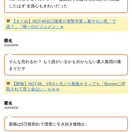
したはず 全員心もきれいだった
💬
【まとめ】NGT48谷口陽香が電撃卒業→裏サロン民「で
誰？」「唯一のビジュメン」ｗ
匿名
2026/8/06
そんな売れるか？ もう誰がいるかも分からない素人集団の集
まりだぞ
💬
【朗報】NGT48、1年4ヶ月ぶり新曲キタ→でも「Boostyに搾
取されて買う金ない」ｗｗｗ
匿名
2026/8/06
新曲は5万枚割れで僕青に引き続き惨敗か。