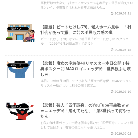
高校野球の大会で、試合中にサングラスを着用する選手が増えてい
るという。長野市で行われた春季北信越大会...
2026.07.21
【話題】ビートたけし(79)、老人ホーム見学→「村
芸能・スポーツ・Youtuber
社会があって嫌」に芸スポ民も共感の嵐
ビートたけし（79）がテレビ朝日系「ビートたけしのTVタック
ル」（2026年6月14日放送）で老後と...
2026.06.18
【悲報】魔女の宅急便4Kリマスター本日公開！特
芸能・スポーツ・Youtuber
典ポスターにIMAXロゴ→エッヂ民「世界観ぶち壊
しｗ」
本日2026年6月19日、ジブリ名作『魔女の宅急便』の4Kデジタル
リマスター版がついに劇場公開！東宝...
2026.06.19
【悲報】芸人「四千頭身」のYouTube再生数ｗｗ
芸能・スポーツ・Youtuber
ｗ→エッヂ民「消えてたな」「第8世代って何やっ
たん」
お笑い第七世代として一時は脚光を浴びた「四千頭身」。コント師
として注目され、有吉の壁にも引っ張りだこ...
2026.06.02