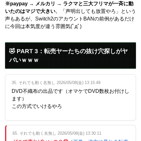
※paypay → メルカリ → ラクマと三大フリマが一斉に動
いたのはマジで大きい
。「声明出しても放置やろ」という
声もあるが、Switch2のアカウントBANの前例があるだけ
に今回は本気度が違う雰囲気(ﾟдﾟ)
🤣 PART 3：転売ヤーたちの抜け穴探しがヤ
バいｗｗｗ
35. それでも動く名無し 2026/05/08(金) 13:15:49
DVD不織布の出品です（オマケでDVD数枚お付けし
ます）
この方式でいけるやろ
65. それでも動く名無し 2026/05/08(金) 13:30:11