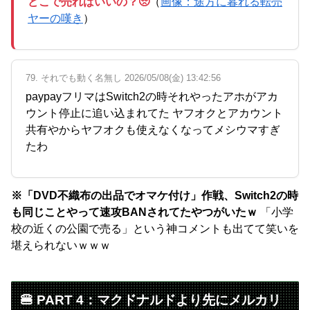
どこで売ればいいの？🥺
（
画像：途方に暮れる転売
ヤーの嘆き
）
79. それでも動く名無し 2026/05/08(金) 13:42:56
paypayフリマはSwitch2の時それやったアホがアカ
ウント停止に追い込まれてた ヤフオクとアカウント
共有やからヤフオクも使えなくなってメシウマすぎ
たわ
※「DVD不織布の出品でオマケ付け」作戦、Switch2の時
も同じことやって速攻BANされてたやつがいたｗ
「小学
校の近くの公園で売る」という神コメントも出てて笑いを
堪えられないｗｗｗ
🍔 PART 4：マクドナルドより先にメルカリ