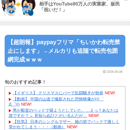
相手はYouTube80万人の実業家、板民
「祝いだ！」
【超朗報】paypayフリマ「ちいかわ転売禁
止にします」→メルカリも追随で転売包囲
網完成ｗｗｗ
2026.05.08
旬のおすすめ記事！
【イギリス】 クリスマスにバーで乱闘騒ぎが勃発
NEW!
【動画】 中国の山道で撮影された恐怖映像が(((゜
Д゜)))
NEW!
男が船室のベッドで寝ようとしていた。…えっ？あなたは
誰ですか？→ 見知らぬひとがいるんだが…
NEW!
【狂気】 日本のシングルマザー、娘の前でバックで激しく
突かれてしまう・・・（動画）
NEW!