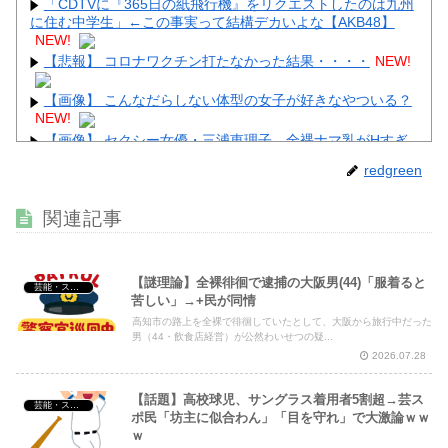
「CDTVに『365日の紙飛行機』をリクエストしたのは九州
に住む中学生」←この事実って結構デカいよな【AKB48】
NEW!
【悲報】 コロナワクチン打たなかった結果・・・・
NEW!
【画像】 こんなだらしない体型の女子が好きなやついる？
NEW!
【画像】 セクシー女優・三浦恵理子、全裸ナマ乳がHすぎ
る
NEW!
redgreen
【最新画像】 元バレー代表・狩野舞子(38)の現在がいくら
なんでも即ハボすぎる！
NEW!
関連記事
【画像】 会社の女がお○ぱい強調しすぎなんだけどｗｗｗ
NEW!
【謎理論】全裸徘徊で逮捕の大阪男(44)「服着ると
芸能・スポーツ・Youtuber
苦しい」→+民が同情
高知市の路上を全裸で徘徊していたとして、大阪から旅行中だった
男（44・飲食店経営）が公然わいせつの疑...
Powered by livedoor 相互RSS
2026.07.28
【話題】高校球児、サングラス着用者5割超→芸ス
芸能・スポーツ・Youtuber
ポ民「坊主に似合わん」「目を守れ」で大激論ｗｗ
ｗ