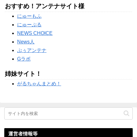
おすすめ！アンテナサイト様
【続報】三山凌輝、花乃まりあと懲りずに密会継続→ガル民
「もう何回目だよ」総ツッコミｗｗｗ
にゅーもふ
【物議】板倉滉”年収7億円”報道にガル民騒然→トピ乱立に
「もういい」の声もｗｗｗ
にゅーぷる
Powered by livedoor 相互RSS
NEWS CHOICE
News人
ぷぅアンテナ
Gラボ
姉妹サイト！
がるちゃんまとめ！
運営者情報等