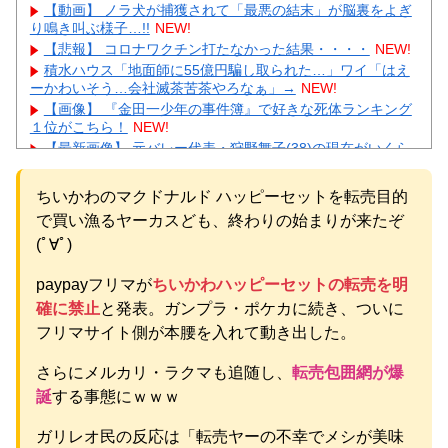
【動画】 ノラ犬が捕獲されて「最悪の結末」が脳裏をよぎ
り鳴き叫ぶ様子…!!
NEW!
【悲報】 コロナワクチン打たなかった結果・・・・
NEW!
積水ハウス「地面師に55億円騙し取られた…」ワイ「はえ
ーかわいそう…会社滅茶苦茶やろなぁ」→
NEW!
【画像】 『金田一少年の事件簿』で好きな死体ランキング
１位がこちら！
NEW!
【最新画像】 元バレー代表・狩野舞子(38)の現在がいくら
なんでも即ハボすぎる！
NEW!
専門家「日本車はダサい、見てて恥ずかしい」
NEW!
ちいかわのマクドナルド ハッピーセットを転売目的
【物議】広末涼子まさかの地上波復帰→”次男の言葉”にガル
で買い漁るヤーカスども、終わりの始まりが来たぞ
民大激論ｗｗｗ
(ﾟ∀ﾟ)
【衝撃】｢ブラに5000円は贅沢｣と妻を叱った夫→まさかの
正体にガル民が大激怒ｗｗｗ
paypayフリマが
ちいかわハッピーセットの転売を明
元AKB社長、22億円申告漏れ 乃木坂46運営会社の株式を
パチンコ京楽産業に譲渡【ノース・リバー】【窪田康志】
確に禁止
と発表。ガンプラ・ポケカに続き、ついに
元AKB社長、22億円申告漏れ 乃木坂46運営会社の株式を
フリマサイト側が本腰を入れて動き出した。
パチンコ京楽産業に譲渡【ノース・リバー】【窪田康志】
さらにメルカリ・ラクマも追随し、
転売包囲網が爆
誕
する事態にｗｗｗ
ガリレオ民の反応は「転売ヤーの不幸でメシが美味