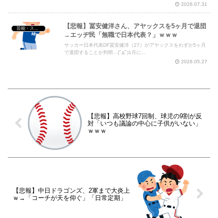
2026.07.31
【悲報】冨安健洋さん、アヤックスを5ヶ月で退団
芸能・スポーツ・Youtuber
→エッヂ民「無職で日本代表？」ｗｗｗ
サッカー日本代表DF冨安健洋（27）がアヤックスをわずか5ヶ月
で退団することが判明…(ﾟдﾟ)1月に...
2026.05.27
【悲報】高校野球7回制、球児の9割が反
対「いつも議論の中心に子供がいない」
ｗｗｗ
【悲報】中日ドラゴンズ、2軍まで大炎上
ｗ→「コーチが天を仰ぐ」「日常定期」