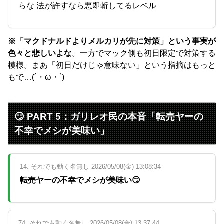
らな 法が許すなら悪即斬してるレベル
※「マクドナルドよりメルカリが先に対策」という事実が
色々と悲しいよな
。一方でマック側も初日限定で対策する
模様。まあ「初日だけじゃ意味ない」という指摘はもっと
もで…(´・ω・`)
😏 PART 5：ガリレオ民の本音「転売ヤーの
不幸でメシが美味い」
14. それでも動く名無し 2026/05/08(金) 13:08:34
転売ヤーの不幸でメシが美味い😏
74. それでも動く名無し 2026/05/08(金) 13:37:44