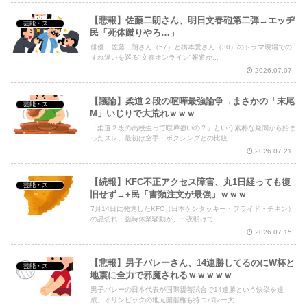
【悲報】佐藤二朗さん、明日文春砲第二弾→エッヂ
芸能・スポーツ・Youtuber
民「死体蹴りやろ…」
俳優・佐藤二朗さん（57）と橋本愛さん（30）のドラマ現場での
すれ違いを巡る"文春オンライン"報道か...
2026.07.07
【議論】柔道２段の喧嘩最強論争→まさかの「末尾
芸能・スポーツ・Youtuber
M」いじりで大荒れｗｗｗ
「柔道２段の高校生って喧嘩強いの？」という素朴な疑問から始ま
ったスレ。最初は空手・ボクシングとの比較...
2026.07.21
【続報】KFC不正アクセス障害、丸1日経っても復
芸能・スポーツ・Youtuber
旧せず→+民「書類注文が最強」ｗｗｗ
7月14日に発覚したKFC（日本ケンタッキー・フライド・チキン）
の品切れ・臨時休業騒動が、一夜明けて...
2026.07.15
【悲報】男子バレーさん、14連勝してるのにW杯と
芸能・スポーツ・Youtuber
地震に全力で邪魔されるｗｗｗｗｗ
男子バレーの日本代表が国際親善試合で14連勝という快挙を達
成。オリンピックの地元開催権も持つバレー大...