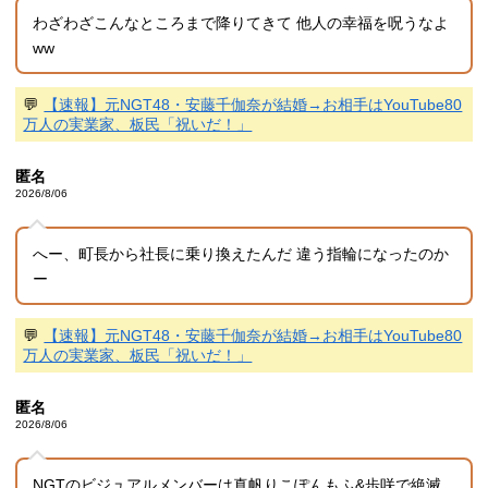
わざわざこんなところまで降りてきて 他人の幸福を呪うなよ
ww
💬
【速報】元NGT48・安藤千伽奈が結婚→お相手はYouTube80
万人の実業家、板民「祝いだ！」
匿名
2026/8/06
へー、町長から社長に乗り換えたんだ 違う指輪になったのか
ー
💬
【速報】元NGT48・安藤千伽奈が結婚→お相手はYouTube80
万人の実業家、板民「祝いだ！」
匿名
2026/8/06
NGTのビジュアルメンバーは真帆りこぽんもふ&歩咲で絶滅