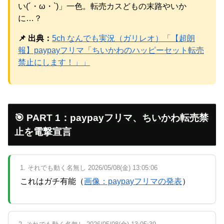
Powered by livedoor 相互RSS
い(´・ω・`)」一色。転売カスどもの末路やいか
に…？
📌 出典：
5ch なんでも実況（ガリレオ）「【超朗
報】paypayフリマ「ちいかわのハッピーセット転売
禁止にします！」」
🎯 PART 1：paypayフリマ、ちいかわ転売禁
止を電撃宣言
1. それでも動く名無し 2026/05/08(金) 13:05:06
これはガチ有能（
画像：paypayフリマの発表
）