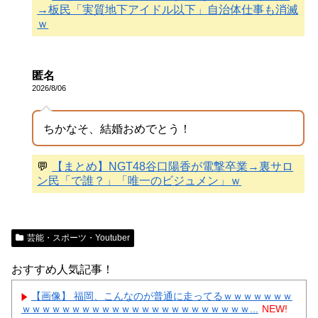
→板民「実質地下アイドル以下」自治体仕事も消滅
ｗ
匿名
2026/8/06
ちかなそ、結婚おめでとう！
💬
【まとめ】NGT48谷口陽香が電撃卒業→裏サロ
ン民「で誰？」「唯一のビジュメン」ｗ
芸能・スポーツ・Youtuber
おすすめ人気記事！
【画像】 福岡、こんなのが普通に走ってるｗｗｗｗｗｗｗ
ｗｗｗｗｗｗｗｗｗｗｗｗｗｗｗｗｗｗｗｗｗｗｗ...
NEW!