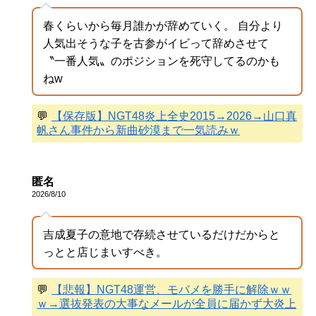
春くらいから毎月誰かが辞めていく。 自分より
人気出そうな子を古参がイビって辞めさせて
〝一番人気〟のポジションを死守してるのかも
ねw
💬
【保存版】NGT48炎上全史2015→2026→山口真
帆さん事件から新曲砂漠まで一気読みｗ
匿名
2026/8/10
吉成夏子の意地で存続させているだけだからと
っとと店じまいすべき。
💬
【悲報】NGT48運営、モバメを勝手に解除ｗｗ
ｗ→選抜発表の大事なメールが全員に届かず大炎上