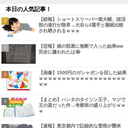
【画像】 グラドル中村静香、ブラ姿の乳で女の色気全開
NEW!
本日の人気記事！
熊本地震支援に米軍が救援物資を輸送、KC-130輸送機が飲料水約
16トンを空輸！他
NEW!
【続報】ショートスリーパー堀大輔、頭頂
【画像】 すでにメスの体つきになったいもうと
NEW!
部の進行が限界→大谷ら4選手と睡眠比較
スレッズ民「ここのローソンの店長マジでヤバい！こんなコンビ
され晒されるｗｗｗ
ニ二度と行かない！」とブチギレ→被害者アピするも「ヤバイのは
お前だよ」とツッコミ殺到ｗｗｗｗｗｗｗ他
NEW!
【画像】 童顔すぎる女子アナさん、まさかの温泉レポートが話題
【悲報】娘の部屋に無断で入った結果ww
騒然となってしまうｗｗｗｗｗｗ
NEW!
完全に嫌われたは😭
【画像】1500円のガシャポンを回した結果
ｗｗｗｗｗｗｗｗｗｗｗｗｗｗｗｗｗｗｗ
Powered by livedoor 相互RSS
ｗｗ
【まとめ】ハンタのタイソン王子、マジで
王の器だった件→考察班の盛り上がりｗｗ
ｗ
【速報】東京都内で記録的な雷雨が襲来