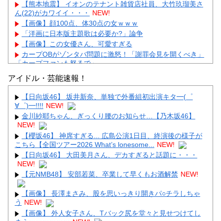
【熊本地震】 イオンのテナント雑貨店社員、大竹玖瑠美さ
ん(22)がカワイイ・・・
NEW!
【画像】顔100点、体30点の女ｗｗｗ
「洋画に日本版主題歌は必要か?」論争
【画像】この女優さん、可愛すぎる
カープOBがゾンタバ問題に激怒！「謝罪会見を開くべき」
「カープファンも怒るで」
【画像】顔100点、体30点の女ｗｗｗ
アイドル・芸能速報！
【日向坂46】 坂井新奈、単独で外番組初出演キタ━(゜
∀゜)━!!!!
NEW!
金川紗耶ちゃん、ぎっくり腰のお知らせ…【乃木坂46】
NEW!
Powered by livedoor 相互RSS
【櫻坂46】 神席すぎる... 広島公演1日目、終演後の様子が
こちら【全国ツアー2026 What’s lonesome...
NEW!
【日向坂46】 大田美月さん、デカすぎると話題に・・・
NEW!
【元NMB48】 安部若菜、卒業して早くもお酒解禁
NEW!
【画像】 長澤まさみ、股を思いっきり開きパ○チラしちゃ
う
NEW!
【画像】 外人女子さん、Tバック尻を堂々と見せつけてし