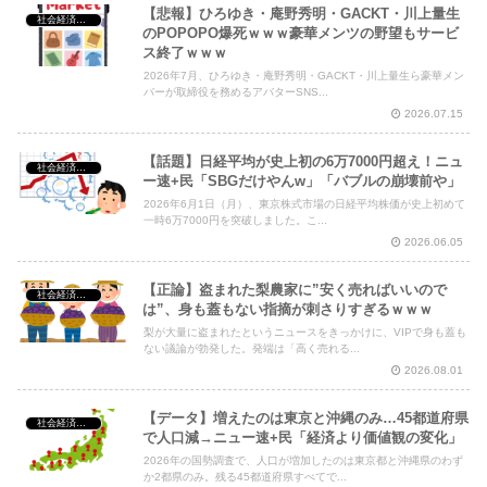
【悲報】ひろゆき・庵野秀明・GACKT・川上量生
社会経済・政治
のPOPOPO爆死ｗｗｗ豪華メンツの野望もサービ
ス終了ｗｗｗ
2026年7月、ひろゆき・庵野秀明・GACKT・川上量生ら豪華メン
バーが取締役を務めるアバターSNS...
2026.07.15
【話題】日経平均が史上初の6万7000円超え！ニュ
社会経済・政治
ー速+民「SBGだけやんw」「バブルの崩壊前や」
2026年6月1日（月）、東京株式市場の日経平均株価が史上初めて
一時6万7000円を突破しました。こ...
2026.06.05
【正論】盗まれた梨農家に”安く売ればいいので
社会経済・政治
は”、身も蓋もない指摘が刺さりすぎるｗｗｗ
梨が大量に盗まれたというニュースをきっかけに、VIPで身も蓋も
ない議論が勃発した。発端は「高く売れる...
2026.08.01
【データ】増えたのは東京と沖縄のみ…45都道府県
社会経済・政治
で人口減→ニュー速+民「経済より価値観の変化」
2026年の国勢調査で、人口が増加したのは東京都と沖縄県のわず
か2都県のみ。残る45都道府県すべてで...