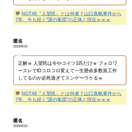
💬
NGT48『人望民』とは何者？山口真帆事件から
7年、今も続く“謎の集団”の正体と現在ｗｗｗ
匿名
2026/8/10
正解ｗ 人望民は今やコイツ1匹だけｗ フォロワ
ースレでIDコロコロ変えて一生懸命多数派工作
してるのが必死過ぎてスンゲーウケるｗ
💬
NGT48『人望民』とは何者？山口真帆事件から
7年、今も続く“謎の集団”の正体と現在ｗｗｗ
匿名
2026/8/10