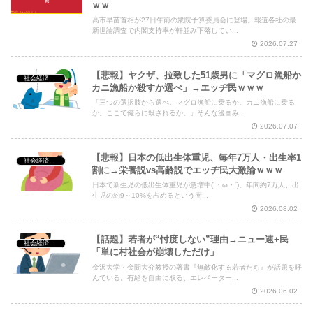
ｗｗ
高市早苗首相が27日午前の衆院予算委員会に登場。報道各社の最
新世論調査で内閣支持率が軒並み下落してい...
2026.07.27
【悲報】ヤクザ、拉致した51歳男に「マグロ漁船か
社会経済・政治
カニ漁船か殺すか選べ」→エッヂ民ｗｗｗ
「三つの選択肢から選べ。マグロ漁船に乗るか。カニ漁船に乗る
か。ここで俺らに殺されるか。」そんな漫画み...
2026.07.07
【悲報】日本の低出生体重児、毎年7万人・出生率1
社会経済・政治
割に→栄養説vs高齢説でエッヂ民大激論ｗｗｗ
日本で新生児の低出生体重児が急増中(´・ω・`)。年間約7万人、出
生児の約9～10%を占めるという衝...
2026.08.02
【話題】若者が“忖度しない”理由→ニュー速+民
社会経済・政治
「単に村社会が崩壊しただけ」
金沢大学・金間大介教授の著書『無敵化する若者たち』が話題を呼
んでいる。有給を自由に取る、エレベーター...
2026.06.02