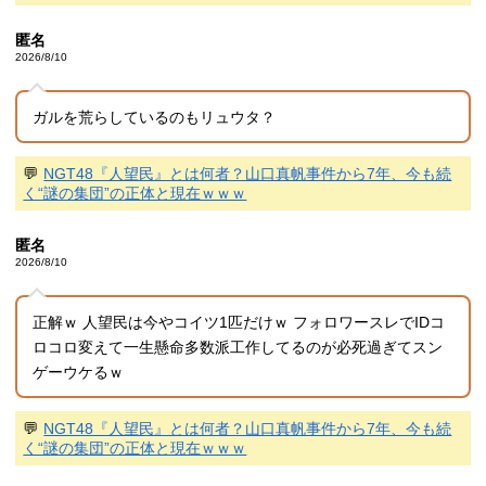
匿名
2026/8/10
ガルを荒らしているのもリュウタ？
💬
NGT48『人望民』とは何者？山口真帆事件から7年、今も続
く“謎の集団”の正体と現在ｗｗｗ
匿名
2026/8/10
正解ｗ 人望民は今やコイツ1匹だけｗ フォロワースレでIDコ
ロコロ変えて一生懸命多数派工作してるのが必死過ぎてスン
ゲーウケるｗ
💬
NGT48『人望民』とは何者？山口真帆事件から7年、今も続
く“謎の集団”の正体と現在ｗｗｗ