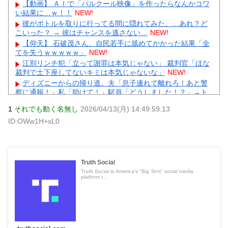
【動画】 ＡＩで「パルクール映像」を作ったらなんかコワ
い結果に…ｗ！！
NEW!
彼がボトルを取りに行ってる間に隠れてみた。…あれ？ど
こいった？ → 彼はチャンスを逃さない…
NEW!
【仰天】 石破茂さん、自民若手に舐めてかかった結果「全
てを失うｗｗｗｗｗ」
NEW!
江別リンチ犯「立って謝罪は本気じゃない」 裁判官「ほな
裁判で土下座してないキミは本気じゃないな」
NEW!
ディズニーからの帰り道。夫「息子連れて離れろ！あと警
察に通報！」私「助けて！」駅員「どうしました！？」→ト
ンデモナイことに…
NEW!
1
それでも動く名無し
2026/04/13(月) 14:49:59.13
【画像】 すでにメスの体つきになったいもうと
NEW!
ID:OWw1H+xL0
彫り師歴23年「タトゥー入れてる奴は99％バカです」「バ
カは5000円が好き」無断キャンセル、挨拶できない、金がな
い…客層をぶっちゃけ
NEW!
【衝撃】昭和の大女優・小川真由美86歳死去→娘が明かす
壮絶「毒母」の素顔に絶句ｗｗｗ
NEW!
Truth Social
【続報】上沼恵美子が三山凌輝を「浮気虫」認定→ガル民
Truth Social is America's "Big Tent" social media
platform t...
「宮川大輔」いじりで大盛り上がりｗｗｗ
元AKB社長、22億円申告漏れ 乃木坂46運営会社の株式を
パチンコ京楽産業に譲渡【ノース・リバー】【窪田康志】
元AKB社長、22億円申告漏れ 乃木坂46運営会社の株式を
パチンコ京楽産業に譲渡【ノース・リバー】【窪田康志】