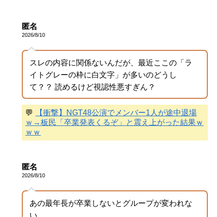
匿名
2026/8/10
スレの内容に関係ないんだが、最近ここの「ラ
イトグレーの枠に白文字」が多いのどうし
て？？ 読めるけど視認性悪すぎん？
💬
【衝撃】NGT48公演でメンバー1人が途中退場
ｗ→板民「卒業発表くるぞ」と震え上がった結果ｗ
ｗｗ
匿名
2026/8/10
あの最年長が卒業しないとグループが変われな
い。