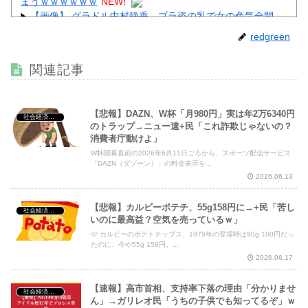
まうｗｗｗｗｗｗ
NEW!
【画像】 グラドル中村静香、ブラ姿の乳で女の色気全開
NEW!
redgreen
【画像】 すでにメスの体つきになったいもうと
NEW!
【画像】 童顔すぎる女子アナさん、まさかの温泉レポート
関連記事
が話題騒然となってしまうｗｗｗｗｗｗ
NEW!
【悲報】DAZN、W杯「月980円」実は年2万6340円
社会経済・政治
のトラップ→ニュー速+民「これ詐欺じゃないの？
消費者庁動けよ」
Powered by livedoor 相互RSS
W杯開幕直前の2026年6月11日ごろから、スポーツ配信サービス
「DAZN（ダゾーン）」の料金表示を...
2026.06.13
【悲報】カルビーポテチ、55g158円に→+民「苦し
社会経済・政治
いのに最高益？空気を売っているｗ」
🥔 カルビーのポテトチップス、1975年の登場時は90g 100円だっ
たのに、今や55g 158円。...
2026.06.17
【速報】高市首相、支持率下落の理由「分かりませ
社会経済・政治
ん」→ガリレオ民「うちの子供でも知ってるぞ」ｗ