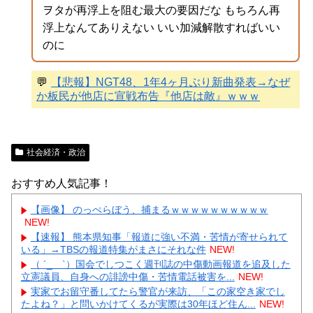
ヲタが再浮上を阻む最大の要因だな もちろん再
浮上なんてありえない いい加減解散すればいい
のに
💬
【悲報】NGT48、1年4ヶ月ぶり新曲発表→なぜ
か板民が他店に宣戦布告『他店は敵』ｗｗｗ
社会経済・政治
おすすめ人気記事！
【画像】 のっぺらぼう、捕まるｗｗｗｗｗｗｗｗｗｗ
NEW!
【速報】 熊本県知事「報道に強い不満・苦情が寄せられて
いる」→TBSの報道特集がまさにそれな件
NEW!
（ ´_ゝ`）国会でしつこく週刊誌の中傷動画報道を追及した
立憲議員、自身への誹謗中傷・苦情電話被害を...
NEW!
実家でお留守番してたら警官が来訪、「この家空き家でし
たよね？」と問いかけてくるが実際は30年ほど住ん...
NEW!