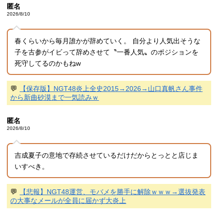
匿名
2026/8/10
春くらいから毎月誰かが辞めていく。 自分より人気出そうな
子を古参がイビって辞めさせて〝一番人気〟のポジションを
死守してるのかもねw
💬
【保存版】NGT48炎上全史2015→2026→山口真帆さん事件
から新曲砂漠まで一気読みｗ
匿名
2026/8/10
吉成夏子の意地で存続させているだけだからとっとと店じま
いすべき。
💬
【悲報】NGT48運営、モバメを勝手に解除ｗｗｗ→選抜発表
の大事なメールが全員に届かず大炎上