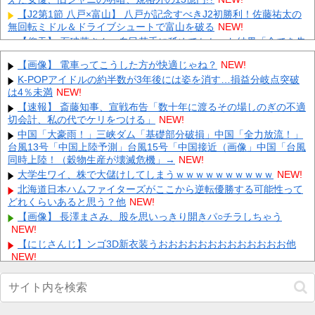
【J2第1節 八戸×富山】 八戸が記念すべきJ2初勝利！佐藤祐太の
無回転ミドル＆ドライブシュートで富山を破る
NEW!
【仰天】 石破茂さん、自民若手に舐めてかかった結果「全てを失
うｗｗｗｗｗ」
NEW!
【画像】 電車ってこうした方が快適じゃね？
NEW!
江別リンチ犯「立って謝罪は本気じゃない」 裁判官「ほな裁判で
K-POPアイドルの約半数が3年後には姿を消す…損益分岐点突破
土下座してないキミは本気じゃないな」
NEW!
は4％未満
NEW!
ディズニーからの帰り道。夫「息子連れて離れろ！あと警察に通
【速報】 斎藤知事、宣戦布告「数十年に渡るその場しのぎの不適
報！」私「助けて！」駅員「どうしました！？」→トンデモナイこ
切会計、私の代でケリをつける」
NEW!
と...
NEW!
中国「大豪雨！」三峡ダム「基礎部分破損」中国「全力放流！」
【画像】 すでにメスの体つきになったいもうと
NEW!
台風13号「中国上陸予測」台風15号「中国接近（画像」中国「台風
彫り師歴23年「タトゥー入れてる奴は99％バカです」「バカは
同時上陸！（穀物生産が壊滅危機」→
NEW!
5000円が好き」無断キャンセル、挨拶できない、金がない…
大学生ワイ、株で大儲けしてしまうｗｗｗｗｗｗｗｗｗｗ
NEW!
客...
NEW!
北海道日本ハムファイターズがここから逆転優勝する可能性って
Powered by livedoor 相互RSS
どれくらいあると思う？他
NEW!
【画像】 長澤まさみ、股を思いっきり開きパ○チラしちゃう
NEW!
【にじさんじ】ンゴ3D新衣装うおおおおおおおおおおおおお他
NEW!
【画像】 外人女子さん、Tバック尻を堂々と見せつけてしまうｗ
ｗｗｗｗｗ
NEW!
イオン爆発「車で来てるから戻るしかない」避難後に館内へ…現
場の実態が判明他
NEW!