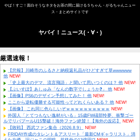
やば！すご！面白そうなネタをお茶の間に届ける５ちゃん・がるちゃんニュー
ス・まとめサイトです
ヤバイ！ニュース(・∀・)
厳選速報！
【悲報】川崎市のふるさと納税返礼品がひどすぎて草wwwwww
他
NEW!
「史上最大のデマ、流言飛語」と聞いて思いつくのは？ 他
NEW!
【ぶいすぽ】あしゅみ「なんの数字でしょうか❓」 他
NEW!
【画像】PS6のデザイン予想してみた！ 他
NEW!
ここから逆転優勝する可能性ってどれくらいある？ 他
NEW!
【画像】 これ同じ色らしいぞｗｗｗｗｗｗｗｗｗｗ
NEW!
外国人「とてつもない逸材がいる」15歳FW礒部怜夢、衝撃ゴー
ルでリバプールU15撃破！海外ファン絶賛！【海外の反応】
NEW!
【敗戦】 西武ファン集合（2026.8.9）
NEW!
FRIDAY作成のタレント＆アスリート「最新CMギャラリスト」消
えた女優、旧ジャニの明暗、規格外の13億円!?
NEW!