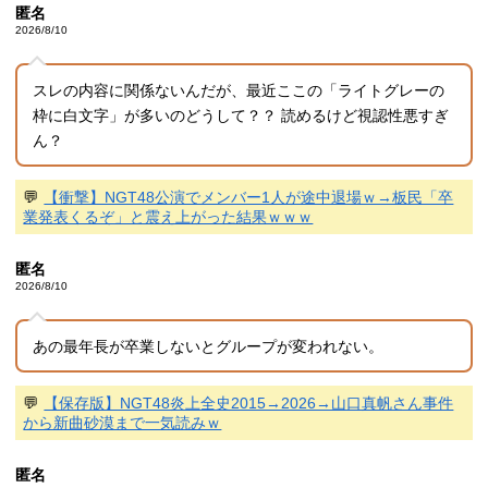
匿名
2026/8/10
スレの内容に関係ないんだが、最近ここの「ライトグレーの
枠に白文字」が多いのどうして？？ 読めるけど視認性悪すぎ
ん？
💬
【衝撃】NGT48公演でメンバー1人が途中退場ｗ→板民「卒
業発表くるぞ」と震え上がった結果ｗｗｗ
匿名
2026/8/10
あの最年長が卒業しないとグループが変われない。
💬
【保存版】NGT48炎上全史2015→2026→山口真帆さん事件
から新曲砂漠まで一気読みｗ
匿名