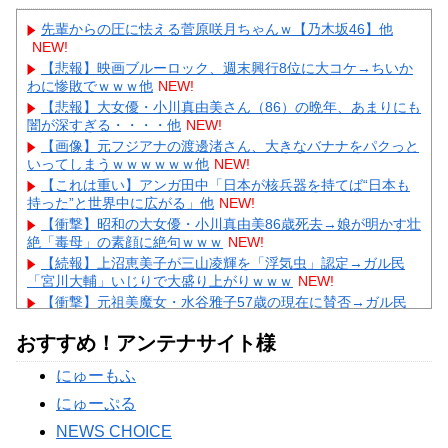
先輩からの圧に怯える菅原咲月ちゃんｗ【乃木坂46】他
NEW!
【悲報】映画ブルーロック、週末興行8位に大コケ→ちいか
わに惨敗でｗｗｗ他
NEW!
【悲報】大女優・小川真由美さん（86）の晩年、あまりにも
闇が深すぎる・・・・他
NEW!
【画像】元フジアナの渡邊渚さん、大きなバナナをパクっと
いってしまうｗｗｗｗｗｗ他
NEW!
【これは重い】アンガ田中「日本が核兵器を持てば“日本も
持った”と世界中に広がる」他
NEW!
【衝撃】昭和の大女優・小川真由美86歳死去→娘が明かす壮
絶「毒母」の素顔に絶句ｗｗｗ
NEW!
【続報】上沼恵美子が三山凌輝を「浮気虫」認定→ガル民
「宮川大輔」いじりで大盛り上がりｗｗｗ
NEW!
【衝撃】元祖美魔女・水谷雅子57歳の現在に賛否→ガル民
「テカテカ」連呼ｗｗｗ
NEW!
おすすめ！アンテナサイト様
【衝撃】WEST.重岡大毅が結婚→まさかの「誕生済み」報告
にガル民騒然ｗｗｗ
にゅーもふ
【あるある】主婦がスピリチュアルにハマる理由にガル民共
感の嵐→本音続々ｗｗｗ
にゅーぷる
Powered by livedoor 相互RSS
NEWS CHOICE