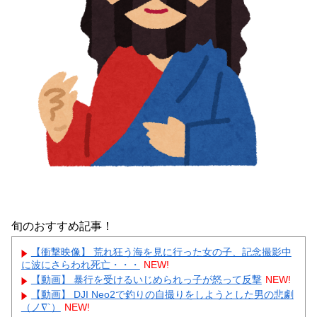
旬のおすすめ記事！
【衝撃映像】 荒れ狂う海を見に行った女の子、記念撮影中
に波にさらわれ死亡・・・
NEW!
【動画】 暴行を受けるいじめられっ子が怒って反撃
NEW!
【動画】 DJI Neo2で釣りの自撮りをしようとした男の悲劇
（ノ∇`）
NEW!