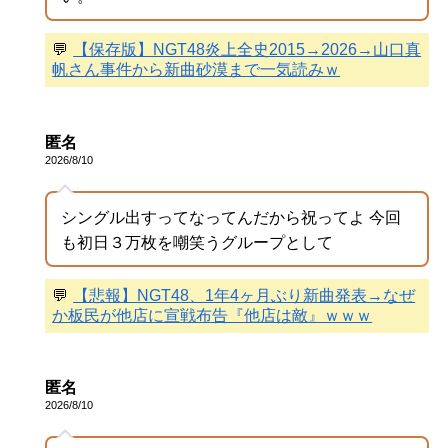
💬
【保存版】NGT48炎上全史2015→2026→山口真
帆さん事件から新曲砂漠まで一気読みｗ
匿名
2026/8/10
シングル出すってなってんだから祝ってよ 今回
も初日３万枚を嘲笑うグループとして
💬
【悲報】NGT48、1年4ヶ月ぶり新曲発表→なぜ
か板民が他店に宣戦布告『他店は敵』ｗｗｗ
匿名
2026/8/10