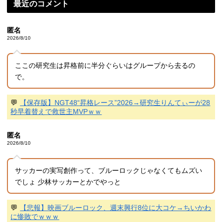
最近のコメント
匿名
2026/8/10
ここの研究生は昇格前に半分ぐらいはグループから去るの
で。
💬
【保存版】NGT48“昇格レース”2026→研究生りんてぃーが28
秒早着替えで救世主MVPｗｗ
匿名
2026/8/10
サッカーの実写創作って、ブルーロックじゃなくてもムズい
でしょ 少林サッカーとかでやっと
💬
【悲報】映画ブルーロック、週末興行8位に大コケ→ちいかわ
に惨敗でｗｗｗ