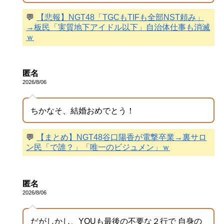
💬
【悲報】NGT48「TGCもTIFも全部NST頼み」
→板民「実質地下アイドル以下」自治体仕事も消滅
ｗ
匿名
2026/8/06
ちかなそ、結婚おめでとう！
💬
【まとめ】NGT48谷口陽香が電撃卒業→裏サロ
ン民「で誰？」「唯一のビジュメン」ｗ
匿名
2026/8/06
だがしかし、YOUも最後の不要な２行で 自身の