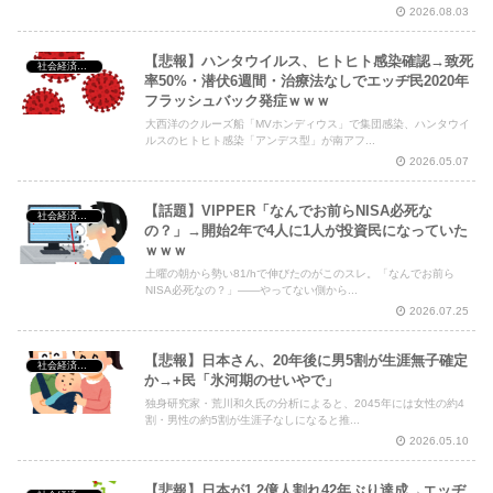
2026.08.03
【悲報】ハンタウイルス、ヒトヒト感染確認→致死
社会経済・政治
率50%・潜伏6週間・治療法なしでエッヂ民2020年
フラッシュバック発症ｗｗｗ
大西洋のクルーズ船「MVホンディウス」で集団感染、ハンタウイ
ルスのヒトヒト感染「アンデス型」が南アフ...
2026.05.07
【話題】VIPPER「なんでお前らNISA必死な
社会経済・政治
の？」→開始2年で4人に1人が投資民になっていた
ｗｗｗ
土曜の朝から勢い81/hで伸びたのがこのスレ。「なんでお前ら
NISA必死なの？」——やってない側から...
2026.07.25
【悲報】日本さん、20年後に男5割が生涯無子確定
社会経済・政治
か→+民「氷河期のせいやで」
独身研究家・荒川和久氏の分析によると、2045年には女性の約4
割・男性の約5割が生涯子なしになると推...
2026.05.10
【悲報】日本が1.2億人割れ42年ぶり達成→エッヂ