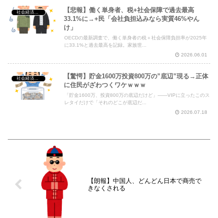
【悲報】働く単身者、税+社会保障で過去最高
社会経済・政治
33.1%に→+民「会社負担込みなら実質46%やん
け」
OECDの最新調査で、働く単身者の税＋社会保障負担率が2025年
に33.1%と過去最高を記録。家族世...
2026.06.01
【驚愕】貯金1600万投資800万の”底辺”現る→正体
社会経済・政治
に住民がざわつくワケｗｗｗ
「貯金1600万、投資800万の底辺だけど」――VIPに立ったこのス
レタイだけで「それのどこが底辺だ...
2026.07.18
【朗報】中国人、どんどん日本で商売で
きなくされる