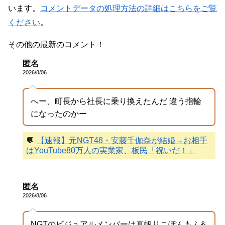
います。
コメントデータの処理方法の詳細はこちらをご覧
ください
。
その他の最新のコメント！
匿名
2026/8/06
へー、町長から社長に乗り換えたんだ 違う指輪
になったのかー
💬
【速報】元NGT48・安藤千伽奈が結婚→お相手
はYouTube80万人の実業家、板民「祝いだ！」
匿名
2026/8/06
NGTのビジュアルメンバーは真帆りこぽんもふ&