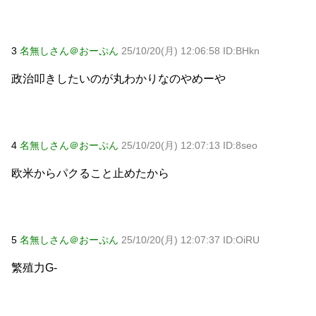
パチンコ京楽産業に譲渡【ノース・リバー】【窪田康志】
3
名無しさん＠おーぷん
25/10/20(月) 12:06:58 ID:BHkn
政治叩きしたいのが丸わかりなのやめーや
Powered by livedoor 相互RSS
4
名無しさん＠おーぷん
25/10/20(月) 12:07:13 ID:8seo
欧米からパクること止めたから
5
名無しさん＠おーぷん
25/10/20(月) 12:07:37 ID:OiRU
繁殖力G-