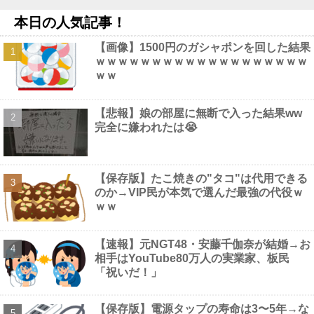
板橋の花火大会にセクシー女優松本いちかと新井リマおって草他
本日の人気記事！
NEW!
【画像】 本田紗来さん、とうとうお姉ちゃんより巨乳化してしま
【画像】1500円のガシャポンを回した結果
うｗｗｗｗｗｗ
NEW!
ｗｗｗｗｗｗｗｗｗｗｗｗｗｗｗｗｗｗｗ
海外「日本なんて行くんじゃなかった…」 日本を知ってしまった
ｗｗ
ディズニー信者、帰国後『本家』に失望する事態に他
NEW!
ペレスとキャデラックF1の契約は2026年の1年のみ、2027年に向
けてウィリアムズと交渉開始との情報他
NEW!
【悲報】娘の部屋に無断で入った結果ww
【画像】 靴屋の女子店員さん、お尻の割れ目ががっつり出てしま
完全に嫌われたは😭
うｗｗｗｗｗｗｗ
NEW!
【画像】 セクシー女優・谷原希美、ナマ乳が最高にヌケるぞ
NEW!
【保存版】たこ焼きの"タコ"は代用できる
のか→VIP民が本気で選んだ最強の代役ｗ
ｗｗ
Powered by livedoor 相互RSS
【速報】元NGT48・安藤千伽奈が結婚→お
相手はYouTube80万人の実業家、板民
「祝いだ！」
【保存版】電源タップの寿命は3〜5年→な