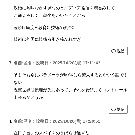
政治に興味なさすぎなのとメディア発信を鵜呑みして
万歳よろしく、胡坐をかいたことだろ
経済B 民度F 教育C 技術A 政治C
技術は外国に技術者引き抜かれすぎ
返信
名前:
匿名
:
投稿日：2025/10/20(月) 17:11:42
そもそも別にパラメータがMAXなら繁栄するとかいう話でも
ない
現実世界は摂理が先にあって、それを要領よくコントロール
出来るかどうか
返信
名前:
匿名
:
投稿日：2025/10/20(月) 17:20:51
在日チョンのスパイをのさばらせ過ぎた