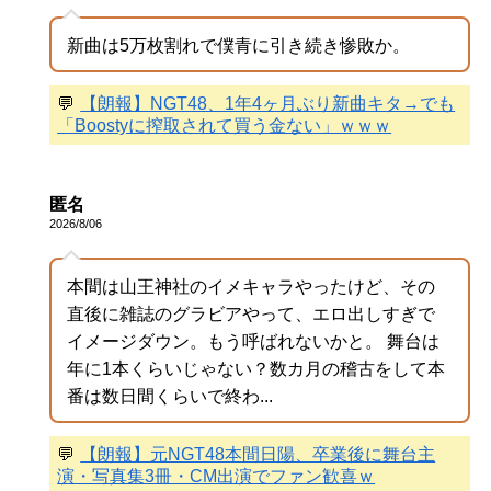
新曲は5万枚割れで僕青に引き続き惨敗か。
💬
【朗報】NGT48、1年4ヶ月ぶり新曲キタ→でも
「Boostyに搾取されて買う金ない」ｗｗｗ
匿名
2026/8/06
本間は山王神社のイメキャラやったけど、その
直後に雑誌のグラビアやって、エロ出しすぎで
イメージダウン。もう呼ばれないかと。 舞台は
年に1本くらいじゃない？数カ月の稽古をして本
番は数日間くらいで終わ...
💬
【朗報】元NGT48本間日陽、卒業後に舞台主
演・写真集3冊・CM出演でファン歓喜ｗ