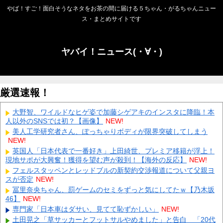
やば！すご！面白そうなネタをお茶の間に届ける５ちゃん・がるちゃんニュー
ス・まとめサイトです
ヤバイ！ニュース(・∀・)
厳選速報！
大野智、ワイルドなヒゲ姿で加藤シゲアキのインスタに降臨！本
人以外のSNSでは初？【画像】
NEW!
美人工学研究者さん、ぽっちゃりボディが限界突破してしまう
NEW!
英国人「日本代表で一番好き」上田綺世、プレミア移籍が浮上！
現地サポが大興奮！獲得を望む声が殺到！【海外の反応】
NEW!
フェルスタッペンとレッドブルの新契約交渉報道について父親ヨ
スが否定
NEW!
冨里奈央ちゃん、罰ゲームのセミをずっと気にしてたｗ【乃木坂
46】
NEW!
専門家「日本車はダサい、見てて恥ずかしい」
NEW!
土田晃之「草サッカーとフットサルやめました」と告白 「20代