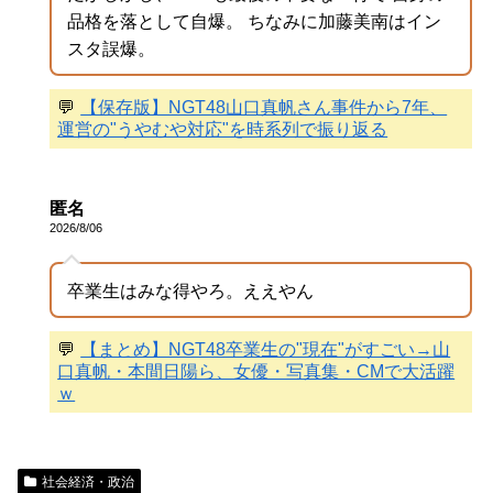
品格を落として自爆。 ちなみに加藤美南はイン
スタ誤爆。
💬
【保存版】NGT48山口真帆さん事件から7年、
運営の"うやむや対応"を時系列で振り返る
匿名
2026/8/06
卒業生はみな得やろ。ええやん
💬
【まとめ】NGT48卒業生の"現在"がすごい→山
口真帆・本間日陽ら、女優・写真集・CMで大活躍
ｗ
社会経済・政治