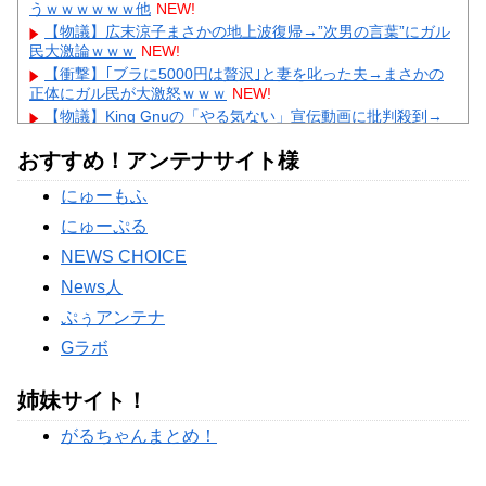
うｗｗｗｗｗｗ他
NEW!
【物議】広末涼子まさかの地上波復帰→”次男の言葉”にガル
民大激論ｗｗｗ
NEW!
【衝撃】｢ブラに5000円は贅沢｣と妻を叱った夫→まさかの
正体にガル民が大激怒ｗｗｗ
NEW!
【物議】King Gnuの「やる気ない」宣伝動画に批判殺到→
ガル民も真っ二つにｗｗｗ
NEW!
おすすめ！アンテナサイト様
【続報】三山凌輝、花乃まりあと懲りずに密会継続→ガル民
「もう何回目だよ」総ツッコミｗｗｗ
にゅーもふ
【物議】板倉滉”年収7億円”報道にガル民騒然→トピ乱立に
「もういい」の声もｗｗｗ
にゅーぷる
Powered by livedoor 相互RSS
NEWS CHOICE
News人
ぷぅアンテナ
Gラボ
姉妹サイト！
がるちゃんまとめ！