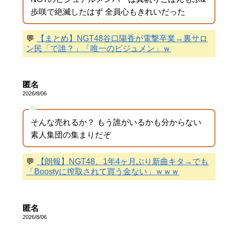
歩咲で絶滅したはず 全員心もきれいだった
💬
【まとめ】NGT48谷口陽香が電撃卒業→裏サロ
ン民「で誰？」「唯一のビジュメン」ｗ
匿名
2026/8/06
そんな売れるか？ もう誰がいるかも分からない
素人集団の集まりだぞ
💬
【朗報】NGT48、1年4ヶ月ぶり新曲キタ→でも
「Boostyに搾取されて買う金ない」ｗｗｗ
匿名
2026/8/06