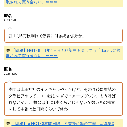
取されて買う金ない」ｗｗｗ
匿名
2026/8/06
新曲は5万枚割れで僕青に引き続き惨敗か。
💬
【朗報】NGT48、1年4ヶ月ぶり新曲キタ→でも「Boostyに搾
取されて買う金ない」ｗｗｗ
匿名
2026/8/06
本間は山王神社のイメキャラやったけど、その直後に雑誌の
グラビアやって、エロ出しすぎでイメージダウン。もう呼ば
れないかと。 舞台は年に1本くらいじゃない？数カ月の稽古
をして本番は数日間くらいで終わ...
💬
【朗報】元NGT48本間日陽、卒業後に舞台主演・写真集3