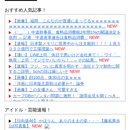
おすすめ人気記事！
【画像】 福岡、こんなのが普通に走ってるｗｗｗｗｗｗｗ
ｗｗｗｗｗｗｗｗｗｗｗｗｗｗｗｗｗｗｗｗｗｗｗ...
NEW!
（ ´_ゝ`）中道幹事長、食料品消費税2年間1%の閣議決定を
批判 → 記者「中道改革連合は食料品消費...
NEW!
【速報】 日本製メモリに世界中から注文殺到！！！ １兆５
０００億円で工場増築へ
NEW!
【凄い】 LINE上司「休日で悪いけど会社来て！」ワイ「…
無視」上司「マジでヤバいから！」←その結果...
NEW!
【速報】 フジ、ついに真実を明かす「当社ドラマ制作に関
するご説明」5chの目は厳しいぞ
NEW!
【画像】顔100点、体30点の女ｗｗｗ
「洋画に日本版主題歌は必要か?」論争
【画像】この女優さん、可愛すぎる
カープOBがゾンタバ問題に激怒！「謝罪会見を開くべき」
「カープファンも怒るで」
【画像】顔100点、体30点の女ｗｗｗ
アイドル・芸能速報！
【日向坂46】 かほりん、ありのままの姿・・・【藤嶌果歩
1st写真集】
NEW!