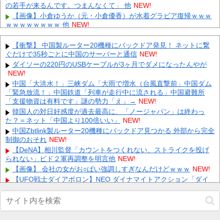
の若手が来るんです。つまんなくて」 他
NEW!
【画像】小倉ゆうか（元・小倉優香）が水着グラビア復帰ｗｗｗ
ｗｗｗｗｗｗｗｗ 他
NEW!
【にじさんじ】笹木「本日から1週間ほど里に帰省してくるやよ
～。久々に京都満喫してくるっ！」 他
NEW!
【衝撃】 中国製ルーター20機種にバックドア発見！ ネットに繋
ぐだけで35秒ごとに中国のサーバーと通信
【速報】新ガチャ「彩獣神祭」登場！？ルール詳細がこちら 他
NEW!
NEW!
ダイソーの220円のUSBケーブルが3ヶ月でダメになったんやが
NEW!
【悲報】元ジャングル斉藤の被害女性「事件で知名度を上げてバ
ウムクーヘン売ったりTikTokライブしてて悔しさと怒りを感
中国「大洪水！」三峡ダム「大雨で増水（台風直撃前」中国ダム
じ...
NEW!
「緊急放流！」中国鉄道「列車が走行中に流される」中国避難所
「支援物資は有料です」謎の勢力「え」→
【ネタバレ】 ワンピース、ルフィ絶体絶命の超展開ｗｗｗｗｗｗ
NEW!
ｗｗｗｗｗｗｗｗｗｗｗｗｗｗｗｗｗｗｗｗｗｗｗｗｗｗｗｗｗ
韓国人の対日好感度が過去最高に、「ノージャパン」は終わっ
ｗ...
NEW!
た？＝ネット「中国より100倍いい」
NEW!
【速報】 専門家「イオンモール熊本の爆心地に”こんなもの”があ
中国Zbtlink製ルーター20機種にバックドア見つかる 外部から完全
ったんだけど…」
NEW!
制御のおそれ
NEW!
【画像】 真夏日のプール、ガチで最高すぎｗｗｗｗｗｗｗｗｗｗ
【DeNA】相川監督「カウントをつくれない、ストライクを投げ
NEW!
られない」ビド２軍再調整を明言他
NEW!
内田梨瑚受刑者「社会に戻りたいです」
NEW!
【画像】 会社の女がお○ぱい強調しすぎなんだけどｗｗｗ
NEW!
【UFO戦士ダイアポロン】NEO ダイナマイトアクション「ダイ
Powered by livedoor 相互RSS
アポロン アニメカラーVer.」アクションフィギュア【予約開始】他
NEW!
【画像】 アイナジエンドさん、お尻が性的すぎた件ｗｗｗｗｗｗ
NEW!