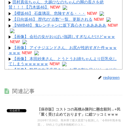
田村真佑ちゃん、大越ひなのちゃんの脚の長さを絶
賛！！！【乃木坂46】
NEW!
Powered by livedoor 相互RSS
【櫻坂46】 石森璃花、危険すぎる・・・
NEW!
【日向坂46】 歴代の“点数”一覧、更新される
NEW!
【NMB48】 鬼レンチャンに坂下真心きたあああああ
NEW!
【画像】 会社の女がお○ぱい強調しすぎなんだけどｗｗｗ
NEW!
【画像】 アイナジエンドさん、お尻が性的すぎた件ｗｗｗ
ｗｗｗ
NEW!
【画像】 本田紗来さん、とうとうお姉ちゃんより巨乳化し
てしまうｗｗｗｗｗｗ
NEW!
【画像】 靴屋の女子店員さん、お尻の割れ目ががっつり出
てしまうｗｗｗｗｗｗｗ
NEW!
redgreen
【画像】 セクシー女優・谷原希美、ナマ乳が最高にヌケる
ぞ
NEW!
関連記事
【保存版】コストコの高積み陳列に懸念殺到→+民
社会経済・政治
「重く受け止めております」に総ツッコミｗｗｗ
Powered by livedoor 相互RSS
2026年7月28日、熊本県で最大震度7を観測した「令和8年熊本地
震」。SNS上では熊本御船町のコス...