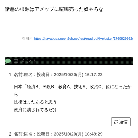
諸悪の根源はアメップに喧嘩売った奴やろな
引用元:
https://hayabusa.open2ch.net/test/read.cgi/livejupiter/1760929562/
コメント
名前:
匿名
:
投稿日：2025/10/20(月) 16:17:22
日本「経済B、民度B、教育A、技術S、政治C」位になったか
ら
技術はまだあると思う
政府に潰されてるだけ
返信
名前:
匿名
:
投稿日：2025/10/20(月) 16:49:29