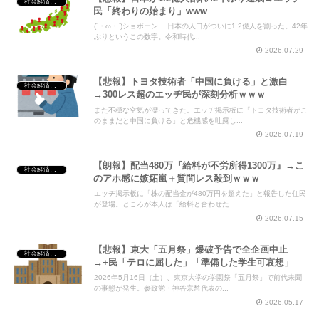
社会経済・政治
民「終わりの始まり」www
(´・ω・`)ショボーン… 日本の人口がついに1.2億人を割った。42年
ぶりというこの数字。令和時代...
2026.07.29
【悲報】トヨタ技術者「中国に負ける」と激白
社会経済・政治
→300レス超のエッヂ民が深刻分析ｗｗｗ
また不穏な空気が漂ってきた。エッヂ掲示板に「トヨタ技術者がこ
のままだと中国に負ける」と危機感を吐露し...
2026.07.19
【朗報】配当480万『給料が不労所得1300万』→こ
社会経済・政治
のアホ感に嫉妬嵐＋質問レス殺到ｗｗｗ
エッヂ掲示板に「株の配当金が480万円を超えた」と報告した住民
が登場。ところが本人は「給料と合わせた...
2026.07.15
【悲報】東大「五月祭」爆破予告で全企画中止
社会経済・政治
→+民「テロに屈した」「準備した学生可哀想」
2026年5月16日（土）、東京大学の学園祭「五月祭」で前代未聞
の事態が発生。参政党・神谷宗幣代表の...
2026.05.17