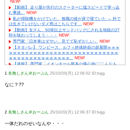
NEW!
【動画】 走り屋が先行のスクーターに猛スピードで突っ込
む事故。
NEW!
私が掃除機をかけていた。無職の彼が床で寝ていた → 外で
は生きていけないダメ男はこちらです…
NEW!
【動画】女さん、50発以上サンドバッグにされる地獄の27
秒を味わってしまう・・・
NEW!
専門家「日本車はダサい、見てて恥ずかしい」
NEW!
【ネタバレ】 ワンピース、ルフィ絶体絶命の超展開ｗｗｗ
ｗｗｗｗｗｗｗｗｗｗｗｗｗｗｗｗｗｗｗｗｗｗｗｗｗｗｗ
ｗｗｗｗｗｗｗｗｗｗｗｗｗｗｗ...
NEW!
【速報】 専門家「イオンモール熊本の爆心地に”こんなも
の”があったんだけど…」
NEW!
1
名無しさん＠おーぷん
25/10/20(月) 12:06:02 ID:tvgg
【画像】 真夏日のプール、ガチで最高すぎｗｗｗｗｗｗｗ
ｗｗｗ
NEW!
なに？??
内田梨瑚受刑者「社会に戻りたいです」
NEW!
【物議】広末涼子まさかの地上波復帰→”次男の言葉”にガル
民大激論ｗｗｗ
NEW!
【衝撃】｢ブラに5000円は贅沢｣と妻を叱った夫→まさかの
正体にガル民が大激怒ｗｗｗ
NEW!
2
名無しさん＠おーぷん
25/10/20(月) 12:06:37 ID:tvgg
元AKB社長、22億円申告漏れ 乃木坂46運営会社の株式を
パチンコ京楽産業に譲渡【ノース・リバー】【窪田康志】
一体だれのせいなんや・・・
元AKB社長、22億円申告漏れ 乃木坂46運営会社の株式を