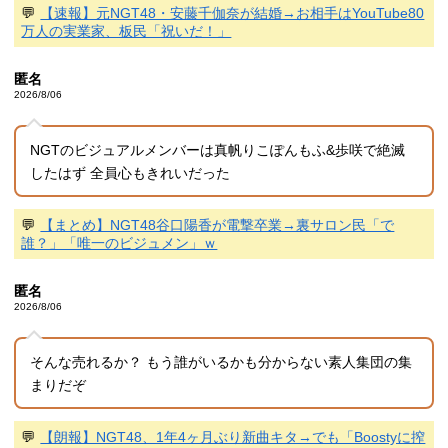
💬
【速報】元NGT48・安藤千伽奈が結婚→お相手はYouTube80
万人の実業家、板民「祝いだ！」
匿名
2026/8/06
NGTのビジュアルメンバーは真帆りこぽんもふ&歩咲で絶滅
したはず 全員心もきれいだった
💬
【まとめ】NGT48谷口陽香が電撃卒業→裏サロン民「で
誰？」「唯一のビジュメン」ｗ
匿名
2026/8/06
そんな売れるか？ もう誰がいるかも分からない素人集団の集
まりだぞ
💬
【朗報】NGT48、1年4ヶ月ぶり新曲キタ→でも「Boostyに搾