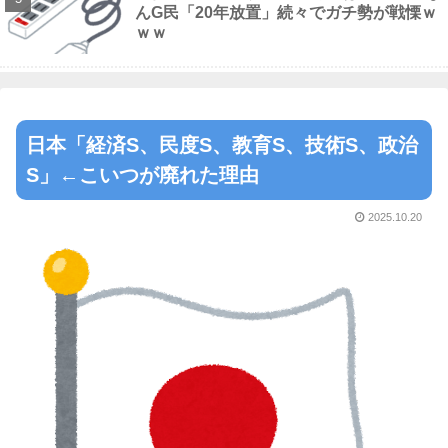
んG民「20年放置」続々でガチ勢が戦慄ｗ
ｗｗ
日本「経済S、民度S、教育S、技術S、政治
S」←こいつが廃れた理由
2025.10.20