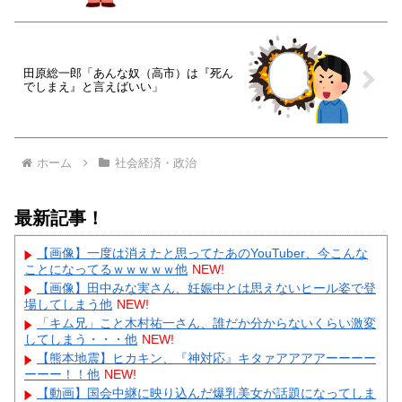
田原総一郎「あんな奴（高市）は『死ん
でしまえ』と言えばいい」
ホーム
社会経済・政治
最新記事！
【画像】一度は消えたと思ってたあのYouTuber、今こんな
ことになってるｗｗｗｗｗ他
NEW!
【画像】田中みな実さん、妊娠中とは思えないヒール姿で登
場してしまう他
NEW!
「キム兄」こと木村祐一さん、誰だか分からないくらい激変
してしまう・・・他
NEW!
【熊本地震】ヒカキン、『神対応』キタァアアアアーーーー
ーーー！！他
NEW!
【動画】国会中継に映り込んだ爆乳美女が話題になってしま