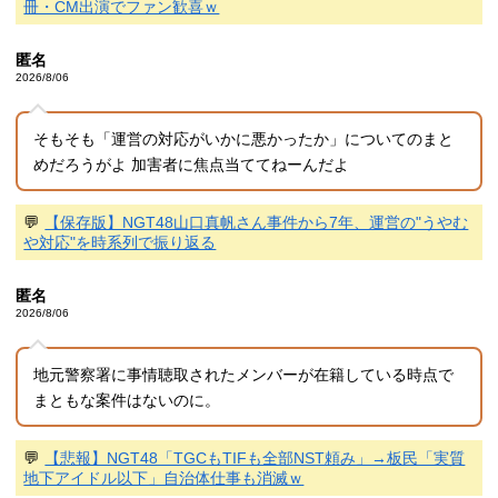
冊・CM出演でファン歓喜ｗ
匿名
2026/8/06
そもそも「運営の対応がいかに悪かったか」についてのまと
めだろうがよ 加害者に焦点当ててねーんだよ
💬
【保存版】NGT48山口真帆さん事件から7年、運営の"うやむ
や対応"を時系列で振り返る
匿名
2026/8/06
地元警察署に事情聴取されたメンバーが在籍している時点で
まともな案件はないのに。
💬
【悲報】NGT48「TGCもTIFも全部NST頼み」→板民「実質
地下アイドル以下」自治体仕事も消滅ｗ