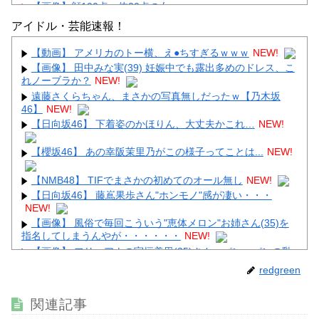
【画像】顔100点、体30点の女ｗｗｗ
アイドル・芸能速報！
【動画】 アメリカのトー横、え●ちすぎるｗｗｗ
NEW!
【画像】 田中みな実(39) 妊娠中でも露出多めのドレス、こ
れノーブラか？
NEW!
Powered by livedoor 相互RSS
遠藤さくらちゃん、まさかの写真無しだったｗ【乃木坂
46】
NEW!
【日向坂46】 下着姿のかほりん、大丈夫かこれ…
NEW!
【櫻坂46】 あの幸阪茉里乃がこの様子ってことは...
NEW!
【NMB48】 TIFでまさかの初めてのオール無し
NEW!
【日向坂46】 藤嶌果歩さん"ホンモノ"感が凄い・・・
NEW!
【画像】 風俗で毎回こういう"恵体メロン"お姉さん(35)を
指名してしまうんやが・・・・・・
NEW!
【画像】 フリーアナの宇垣美里(35)さん、パンッパンの乳
房がエ□すぎるｗｗｗｗｗｗ
NEW!
redgreen
【画像】 避難所の女がHすぎるｗｗｗｗｗ
NEW!
関連記事