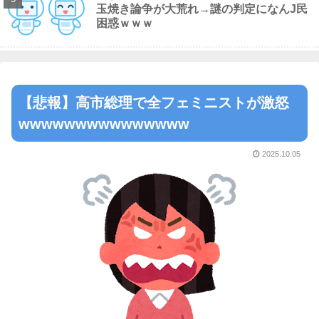
玉焼き論争が大荒れ→謎の判定になんJ民
困惑ｗｗｗ
【悲報】高市総理で全フェミニストが激怒
wwwwwwwwwwwwwww
2025.10.05