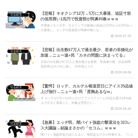
【悲報】キオクシア12万→5万に大暴落、追証寸前
社会経済・政治
Powered by livedoor 相互RSS
の信用買い1兆円で投資部が阿鼻叫喚ｗｗｗ
半導体メモリ大手・キオクシアの株価が高値12万円から5万円台へ
大暴落し、エッヂの投資部が阿鼻叫喚にな...
2026.07.25
【悲報】出生数67万人で過去最少、若者の非婚化が
社会経済・政治
加速→ニュー速+民「カネの問題に決まってる」
日本の出生数が67万人と過去最少を更新。単身者の税・社会保障
負担率は33.1%に達し、25年前より3...
2026.06.08
【驚愕】ロッテ、カルテル報道翌日にアイス35品値
社会経済・政治
上げ強行→ニュー速+民「度胸あるなw」
🍦 ロッテが7月〜10月にかけてアイスクリーム35品を最大16%値
上げすると発表した。対象は雪見だい...
2026.06.20
【急募】エッヂ民、闇バイト強盗の撃退法を323レ
社会経済・政治
ス大議論→結論まさかの「セコム」ｗｗｗ
闇バイト強盗対策の話になると、毎回あるネタが炸裂する。「じゃ