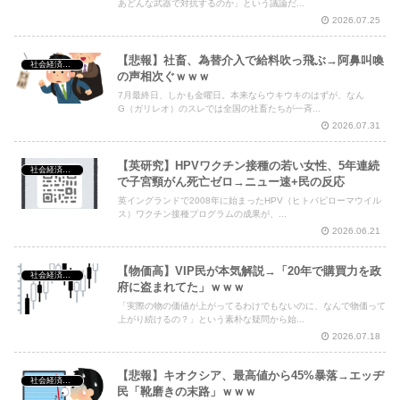
あどんな武器で対抗するのか」という議論だ...
2026.07.25
【悲報】社畜、為替介入で給料吹っ飛ぶ→阿鼻叫喚
社会経済・政治
の声相次ぐｗｗｗ
7月最終日、しかも金曜日。本来ならウキウキのはずが、なん
G（ガリレオ）のスレでは全国の社畜たちが一斉...
2026.07.31
【英研究】HPVワクチン接種の若い女性、5年連続
社会経済・政治
で子宮頸がん死亡ゼロ→ニュー速+民の反応
英イングランドで2008年に始まったHPV（ヒトパピローマウイル
ス）ワクチン接種プログラムの成果が、...
2026.06.21
【物価高】VIP民が本気解説→「20年で購買力を政
社会経済・政治
府に盗まれてた」ｗｗｗ
「実際の物の価値が上がってるわけでもないのに、なんで物価って
上がり続けるの？」という素朴な疑問から始...
2026.07.18
【悲報】キオクシア、最高値から45%暴落→エッヂ
社会経済・政治
民「靴磨きの末路」ｗｗｗ