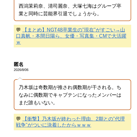
西潟茉莉奈、清司麗奈、大塚七海はグループ卒
業と同時に芸能界引退でしょうから。
💬
【まとめ】NGT48卒業生の"現在"がすごい→山
口真帆・本間日陽ら、女優・写真集・CMで大活躍
ｗ
匿名
2026/8/06
乃木坂は奇数期が推され偶数期が干される。ち
なみに偶数期でキャプテンになったメンバーは
まだ誰もいない。
💬
【衝撃】乃木坂が終わった理由、2期との"代理
戦争"がついに決着したからｗｗｗ