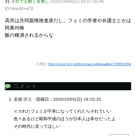
31
それでも動く名無し
2025/10/05(日) 01:07:50.96
ID:HkszM+sC0
高市は共同親権推進派だし、フェミの学者や弁護士とかは
阿鼻叫喚
飯の種潰されるからな
引用元:
https://nova.5ch.net/test/read.cgi/livegalileo/1759591159/
コメント
名前:
匿名
:
投稿日：2025/10/05(日) 19:15:25
イカれたフェミが不幸になってくれたらそれでいい
色々あるけど昭和平成のほうが日本人は幸せだったよ
その時代に戻ってほしい