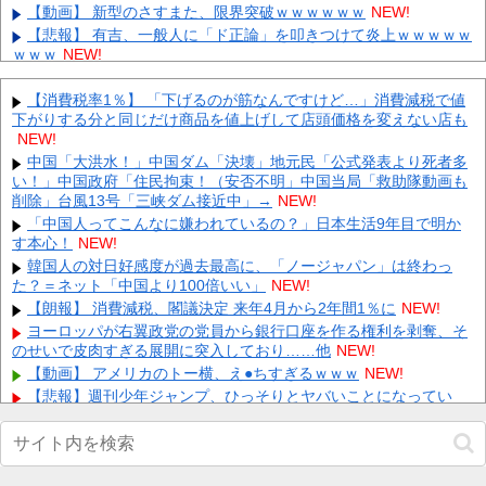
【動画】 新型のさすまた、限界突破ｗｗｗｗｗｗ
NEW!
【悲報】 有吉、一般人に「ド正論」を叩きつけて炎上ｗｗｗｗｗ
ｗｗｗ
NEW!
【朗報】賀喜遥香、最新グラビアで見せた生足がエグすぎる 他
NEW!
【消費税率1％】 「下げるのが筋なんですけど…」消費減税で値
下がりする分と同じだけ商品を値上げして店頭価格を変えない店も
【悲報】死にそうなフワちゃんがこちらｗｗｗｗｗ 他
NEW!
NEW!
【VTuber】千羽師匠、Grokに自分の気持ち悪いツイート聞くや
つやってるのかなって思ったら相手鴨神やんけ 他
中国「大洪水！」中国ダム「決壊」地元民「公式発表より死者多
NEW!
い！」中国政府「住民拘束！（安否不明」中国当局「救助隊動画も
【期待】α超究極の轟絶キャラは何が来る？サマー予想が熱い 他
削除」台風13号「三峡ダム接近中」→
NEW!
NEW!
「中国人ってこんなに嫌われているの？」日本生活9年目で明か
【画像】マイケル・オリーセ、ニューヨークで知らない人たちの
す本心！
NEW!
草サッカーに突然混ざるｗｗ 他
NEW!
韓国人の対日好感度が過去最高に、「ノージャパン」は終わっ
【画像】 ワイ「アルファードいいなあ。買いに行くか」店員「ほ
た？＝ネット「中国より100倍いい」
NEW!
いっ見積もりな！」ワイ「金額おかしくね？」←お前らもそう思
う...
【朗報】 消費減税、閣議決定 来年4月から2年間1％に
NEW!
NEW!
【画像】 「キム兄」こと芸人・木村祐一さん（63歳）、最新の松
ヨーロッパが右翼政党の党員から銀行口座を作る権利を剥奪、そ
本人志さんとのツーショットが完全に別人だとネット騒然！
のせいで皮肉すぎる展開に突入しており……他
NEW!
「...
NEW!
【動画】 アメリカのトー横、え●ちすぎるｗｗｗ
NEW!
【悲報】週刊少年ジャンプ、ひっそりとヤバいことになってい
Powered by livedoor 相互RSS
た・・・他
NEW!
【画像】 田中みな実(39) 妊娠中でも露出多めのドレス、これノー
ブラか？
NEW!
【速報】小沢一郎氏「デニーにはなんの責任もないのにかわいそ