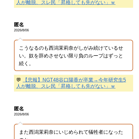
人が離脱、スレ民「昇格しても先がない」ｗ
匿名
2026/8/06
こうなるのも西潟茉莉奈がしがみ続けているせ
い。奴を辞めさせない限り負のループはずっと
続く。
💬
【悲報】NGT48谷口陽香が卒業→今年研究生5
人が離脱、スレ民「昇格しても先がない」ｗ
匿名
2026/8/06
また西潟茉莉奈にいじめられて犠牲者になった