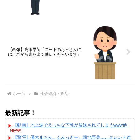
【画像】高市早苗「ニートのおっさんに
はこれから家を出て働いてもらいます」
ホーム
社会経済・政治
最新記事！
【動画】地上波でえっちな下乳が放送されてしまうwww他
NEW!
【驚愕】優木まおみ、くみっきー、菊地亜美……タレント達