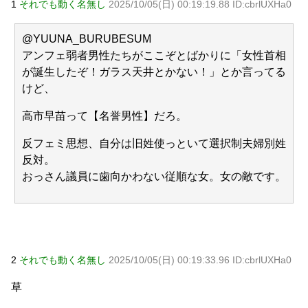
1
それでも動く名無し
2025/10/05(日) 00:19:19.88 ID:cbrlUXHa0
員「ほいっ見積もりな！」ワイ「金額おかしくね？」←お前
らもそう思うよな？？？？？
NEW!
【画像】 「キム兄」こと芸人・木村祐一さん（63歳）、最
@YUUNA_BURUBESUM
新の松本人志さんとのツーショットが完全に別人だとネット
アンフェ弱者男性たちがここぞとばかりに「女性首相
騒然！ 「マジで誰かわからん」...
NEW!
が誕生したぞ！ガラス天井とかない！」とか言ってる
【続報】三山凌輝、花乃まりあと懲りずに密会継続→ガル
民「もう何回目だよ」総ツッコミｗｗｗ
NEW!
けど、
【物議】板倉滉”年収7億円”報道にガル民騒然→トピ乱立に
「もういい」の声もｗｗｗ
NEW!
高市早苗って【名誉男性】だろ。
元AKB社長、22億円申告漏れ 乃木坂46運営会社の株式を
パチンコ京楽産業に譲渡【ノース・リバー】【窪田康志】
反フェミ思想、自分は旧姓使っといて選択制夫婦別姓
元AKB社長、22億円申告漏れ 乃木坂46運営会社の株式を
反対。
パチンコ京楽産業に譲渡【ノース・リバー】【窪田康志】
おっさん議員に歯向かわない従順な女。女の敵です。
Powered by livedoor 相互RSS
2
それでも動く名無し
2025/10/05(日) 00:19:33.96 ID:cbrlUXHa0
草