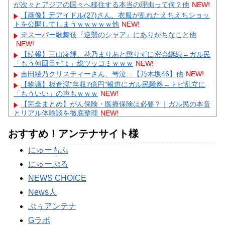
が次々とアジアの国々へ移住する本当の理由って何？他
NEW!
【画像】元アイドル(27)さん、衣服が乱れたえちえちショッ
トを公開してしまうｗｗｗｗｗ他
NEW!
※スーパー歌舞伎『逆襲のシャア』にありがちなこと他
NEW!
【続報】三山凌輝、花乃まりあと懲りずに密会継続→ガル民
「もう何回目だよ」総ツッコミｗｗｗ
NEW!
吉田綾乃クリスティーさん、号泣…【乃木坂46】他
NEW!
【物議】板倉滉”年収7億円”報道にガル民騒然→トピ乱立に
「もういい」の声もｗｗｗ
NEW!
【完全まとめ】がん保険・医療保険は必要？｜ガル民の本音
とリアル体験談を徹底整理
NEW!
【物議】藤本美貴の「イケメンってつまらない」発言→ガル
おすすめ！アンテナサイト様
民「庄司は普通にイケメン」総ツッコミｗｗｗ
NEW!
【物議】田中みな実、結婚&妊娠発表後初登場→10cmヒール
にゅーもふ
にガル民総ツッコミｗｗｗ
にゅーぷる
Powered by livedoor 相互RSS
NEWS CHOICE
News人
ぷぅアンテナ
Gラボ