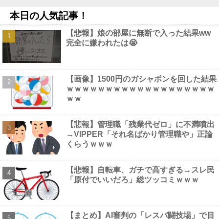
う、不幸なこと利用し悪宣伝する人にしっかり対応を」他
NEW!
本日の人気記事！
【画像】 風俗で毎回こういう"恵体メロン"お姉さん(35)を指名し
てしまうんやが・・・・・・
NEW!
【悲報】娘の部屋に無断で入った結果ww
甲子園初・女性の審判員がデビュー 試合後に涙…「嬉しい気持
完全に嫌われたは😭
ちと絶対失敗しちゃいけない、それだけでした」他
NEW!
なぁ、永久機関ってなんで絶対に作れないん？他
NEW!
【画像】 フリーアナの宇垣美里(35)さん、パンッパンの乳房がエ
□すぎるｗｗｗｗｗｗ
NEW!
【画像】1500円のガシャポンを回した結果
【画像】 避難所の女がHすぎるｗｗｗｗｗ
NEW!
ｗｗｗｗｗｗｗｗｗｗｗｗｗｗｗｗｗｗｗ
ｗｗ
【悲報】管理職「残業代ゼロ」に不満噴出
→VIPPER「それ名ばかり管理職や」正論
Powered by livedoor 相互RSS
くらうｗｗｗ
【悲報】自転車、ガチで高すぎる→スレ民
「原付でいいだろ」総ツッコミｗｗｗ
【まとめ】AI審判の「レスバ闘技場」で目