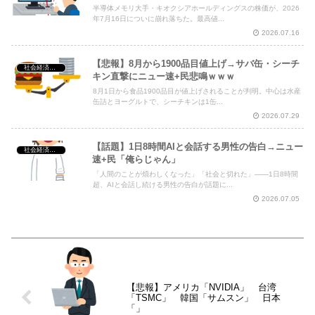
半導体メモリ大手・キオクシアホールディングスの株価が、2026
年7月16日についに崩れ落ちた。最高値...
2026.07.16
【悲報】8月から1900品目値上げ→サバ缶・シーチ
社会経済・政治
キン直撃にニュー速+民悲鳴ｗｗｗ
8月1日から食品1900品目が値上げされることが判明。中心は水産
缶詰とヨーグルトで、シーチキンは1缶...
2026.07.29
【話題】1日8時間AIと会話する男性の告白→ニュー
社会経済・政治
速+民「俺らじゃん」
「人間のことが煩わしくなった」「社会と切れた」——1日8時間
超、AIと会話し続ける男性の告白が話題に...
2026.07.05
【悲報】アメリカ「NVIDIA」 台湾
「TSMC」 韓国「サムスン」 日本
「」