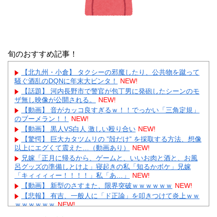
旬のおすすめ記事！
【北九州・小倉】 タクシーの邪魔したり、公共物を蹴って
騒ぐ酒乱のDQNに年末大ビンタ！
NEW!
【話題】 河内長野市で警官が包丁男に発砲したシーンのモ
ザ無し映像が公開される。
NEW!
【動画】 音がカッコ良すぎるｗ！！でっかい「三角定規」
のブーメラン！！
NEW!
【動画】 黒人VS白人 激しい殴り合い
NEW!
【驚愕】 巨大カタツムリの ”殻だけ” を採取する方法、想像
以上にエグくて震えた…（動画あり）
NEW!
兄嫁「正月に帰るから、ゲームと、いいお肉と酒と、お風
呂グッズの準備しとけよ」寝起きの私「知るかボケ」兄嫁
「キィィィィー！！！！」私「あ…」
NEW!
【動画】 新型のさすまた、限界突破ｗｗｗｗｗｗ
NEW!
【悲報】 有吉、一般人に「ド正論」を叩きつけて炎上ｗｗ
ｗｗｗｗｗｗ
NEW!
【画像】 ワイ「アルファードいいなあ。買いに行くか」店