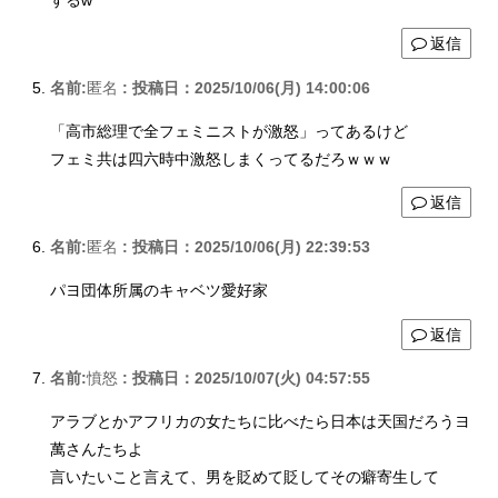
返信
名前:
匿名
:
投稿日：2025/10/06(月) 14:00:06
「高市総理で全フェミニストが激怒」ってあるけど
フェミ共は四六時中激怒しまくってるだろｗｗｗ
返信
名前:
匿名
:
投稿日：2025/10/06(月) 22:39:53
パヨ団体所属のキャベツ愛好家
返信
名前:
憤怒
:
投稿日：2025/10/07(火) 04:57:55
アラブとかアフリカの女たちに比べたら日本は天国だろうヨ
萬さんたちよ
言いたいこと言えて、男を貶めて貶してその癖寄生して