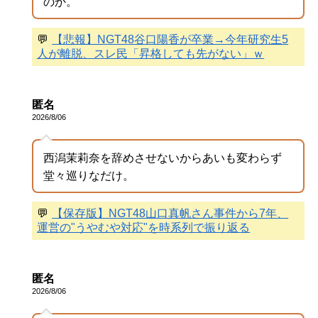
のか。
💬
【悲報】NGT48谷口陽香が卒業→今年研究生5
人が離脱、スレ民「昇格しても先がない」ｗ
匿名
2026/8/06
西潟茉莉奈を辞めさせないからあいも変わらず
堂々巡りなだけ。
💬
【保存版】NGT48山口真帆さん事件から7年、
運営の"うやむや対応"を時系列で振り返る
匿名
2026/8/06