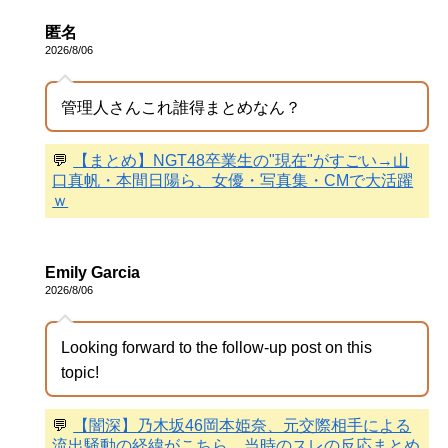
匿名
2026/8/06
管理人さんこれ誰得まとめなん？
💬
【まとめ】NGT48卒業生の"現在"がすごい→山
口真帆・本間日陽ら、女優・写真集・CMで大活躍
ｗ
Emily Garcia
2026/8/06
Looking forward to the follow-up post on this
topic!
💬
【闇深】乃木坂46岡本姫奈、元交際相手による
流出騒動の経緯がこちら…当時のスレの反応まとめ