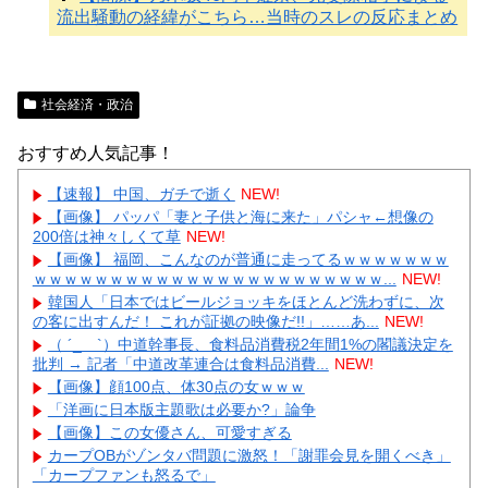
流出騒動の経緯がこちら…当時のスレの反応まとめ
社会経済・政治
おすすめ人気記事！
【速報】 中国、ガチで逝く
NEW!
【画像】 パッパ「妻と子供と海に来た」パシャ←想像の
200倍は神々しくて草
NEW!
【画像】 福岡、こんなのが普通に走ってるｗｗｗｗｗｗｗ
ｗｗｗｗｗｗｗｗｗｗｗｗｗｗｗｗｗｗｗｗｗｗｗ...
NEW!
韓国人「日本ではビールジョッキをほとんど洗わずに、次
の客に出すんだ！ これが証拠の映像だ!!」……あ...
NEW!
（ ´_ゝ`）中道幹事長、食料品消費税2年間1%の閣議決定を
批判 → 記者「中道改革連合は食料品消費...
NEW!
【画像】顔100点、体30点の女ｗｗｗ
「洋画に日本版主題歌は必要か?」論争
【画像】この女優さん、可愛すぎる
カープOBがゾンタバ問題に激怒！「謝罪会見を開くべき」
「カープファンも怒るで」