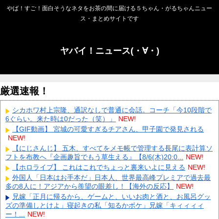
やば！すご！面白そうなネタをお茶の間に届ける５ちゃん・がるちゃんニュー
ス・まとめサイトです
ヤバイ！ニュース(・∀・)
厳選速報！
シカホワ村上宗隆、通訳なしで普通に会話。コーチ「今10段階で
6ぐらい。来た時は0だった（笑）」
NEW!
【GIF動画】 宮城の可愛すぎるチアさん、甲子園で発見される
NEW!
【にじさんじ】 五木、すべてをメモ帳で管理する長尾に表計算ソ
フトを布教へ『企画趣旨でもう草生える』【8/6(木)20:0...
NEW!
【ホロライブ】 これはこれでちょっと裏来いよに見える
NEW!
外国人「日本はお手本だ」日本人、世界最高峰プレミアで過去最
多の8人に！アジアから羨望の眼差し！【海外の反応】
NEW!
兄嫁「正月に帰るから、ゲームと、いいお肉と酒と、お風呂グッ
ズの準備しとけよ」寝起きの私「知るかボケ」兄嫁「キィィィィ
ー！...
NEW!