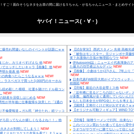
やば！すご！面白そうなネタをお茶の間に届ける
ヤバイ！ニュ
ラドル・磯部優花、次に爆売れ間違いなしのイベントが話題にｗｗ
ズで役立った物 他
NEW!
ブ】メイドインアビスまじか、カリオペすげえな 他
NEW!
ン様はあくまでチョロいでエッチしたいキャラ【画像】 他
NEW!
ープ、暴力団に対する声明を発表 他
NEW!
2kgの野菜と500gくらいの肉食べたらこうなるｗｗｗ
NEW!
たぶん1日4回は握ってた」ラスベガスで買った3,000円のキーホル
ら
NEW!
が金の卵を産む鶏を自ら絞め殺した模様、社運を賭けたドル箱コン
入りになってしまい……
NEW!
ロシアさん、ついに国民の財産を没収しはじめる
NEW!