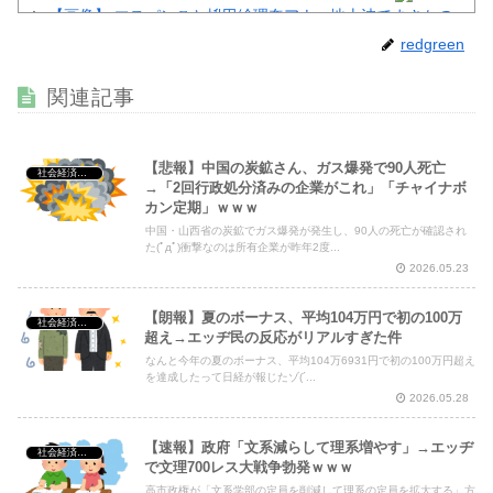
【画像】 マスパンこと枡田絵理奈アナ、地上波でまさかの
パ○チラ
NEW!
redgreen
【画像】 渋谷のナイトプール、谷間とお尻のパラダイスだ
った件ｗｗｗｗｗｗ
NEW!
関連記事
【悲報】中国の炭鉱さん、ガス爆発で90人死亡
社会経済・政治
→「2回行政処分済みの企業がこれ」「チャイナボ
Powered by livedoor 相互RSS
カン定期」ｗｗｗ
中国・山西省の炭鉱でガス爆発が発生し、90人の死亡が確認され
た(ﾟдﾟ)衝撃なのは所有企業が昨年2度...
2026.05.23
【朗報】夏のボーナス、平均104万円で初の100万
社会経済・政治
超え→エッヂ民の反応がリアルすぎた件
なんと今年の夏のボーナス、平均104万6931円で初の100万円超え
を達成したって日経が報じたゾ(´...
2026.05.28
【速報】政府「文系減らして理系増やす」→エッヂ
社会経済・政治
で文理700レス大戦争勃発ｗｗｗ
高市政権が「文系学部の定員を削減して理系の定員を拡大する」方