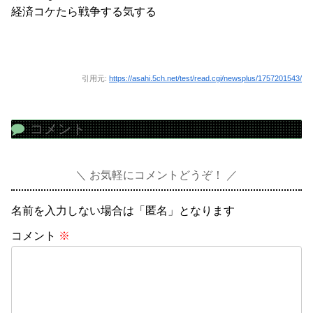
経済コケたら戦争する気する
引用元:
https://asahi.5ch.net/test/read.cgi/newsplus/1757201543/
コメント
お気軽にコメントどうぞ！
名前を入力しない場合は「匿名」となります
コメント
※