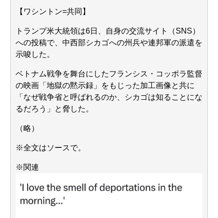
元AKB社長、22億円申告漏れ 乃木坂46運営会社の株式を
パチンコ京楽産業に譲渡【ノース・リバー】【窪田康志】
【ワシントン=共同】
元AKB社長、22億円申告漏れ 乃木坂46運営会社の株式を
パチンコ京楽産業に譲渡【ノース・リバー】【窪田康志】
トランプ米大統領は6日、自身の交流サイト（SNS）
への投稿で、中西部シカゴへの州兵や連邦軍の派遣を
示唆した。
ベトナム戦争を舞台にしたフランシス・コッポラ監督
Powered by livedoor 相互RSS
の映画「地獄の黙示録」をもじった加工画像と共に
「なぜ戦争省と呼ばれるのか、シカゴは知ることにな
るだろう」と脅した。
（略）
※全文はソースで。
※関連