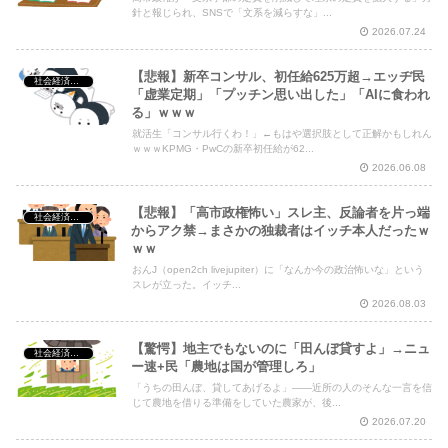
針と報じられ、SNSで「文系を減らすな」...
2026.07.24
【悲報】新卒コンサル、初任給625万超→エッヂ民
社会経済・政治
「虚業定期」「プッチン思い出した」「AIに食われ
る」ｗｗｗ
就活生「コンサル行くわ！」←もはや選択肢として正解かもしれん
ｗｗｗKPMG・PwCの新卒初任給が62...
2026.06.08
【悲報】「高市政権怖い」スレ主、反論者を片っ端
社会経済・政治
からアク禁→まさかの独裁者はイッチ本人だったｗ
ｗｗ
おんJ（open2ch livejupiter）に「なんか今の政治怖いな」という
スレが立った。イッチ...
2026.08.03
【驚愕】地主でもないのに「田んぼ貸すよ」→ニュ
社会経済・政治
ー速+民「農地は国が管理しろ」
「うちの田んぼ、貸してあげるよ」——近所の人のそんな一言を信
じて農地を借りる準備をしていた農家が、後...
2026.07.20