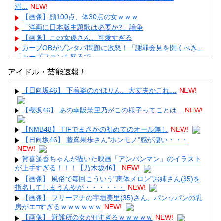
満...
NEW!
【画像】顔100点、体30点の女ｗｗｗ
「洋画に日本版主題歌は必要か?」論争
【画像】この女優さん、可愛すぎる
カープOBがゾンタバ問題に激怒！「謝罪会見を開くべき」
「カープファンも怒るで」
【画像】顔100点、体30点の女ｗｗｗ
アイドル・芸能速報！
【日向坂46】 下着姿のかほりん、大丈夫かこれ…
NEW!
【櫻坂46】 あの幸阪茉里乃がこの様子ってことは...
NEW!
Powered by livedoor 相互RSS
【NMB48】 TIFでまさかの初めてのオール無し
NEW!
【日向坂46】 藤嶌果歩さん"ホンモノ"感が凄い・・・
NEW!
賀喜遥香ちゃんが描いた映画「アンパンマン」のイラスト
が上手すぎる！！！【乃木坂46】
NEW!
【画像】 風俗で毎回こういう"恵体メロン"お姉さん(35)を
指名してしまうんやが・・・・・・
NEW!
【画像】 フリーアナの宇垣美里(35)さん、パンッパンの乳
房がエ□すぎるｗｗｗｗｗｗ
NEW!
【画像】 避難所の女がHすぎるｗｗｗｗｗ
NEW!