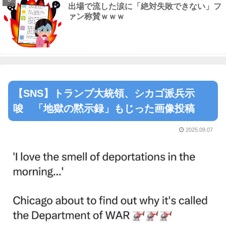
出場で流した涙に「絶対失敗できない」フ
ァン称賛ｗｗｗ
【SNS】トランプ大統領、シカゴ派兵示
唆 「地獄の黙示録」もじった画像投稿
2025.09.07