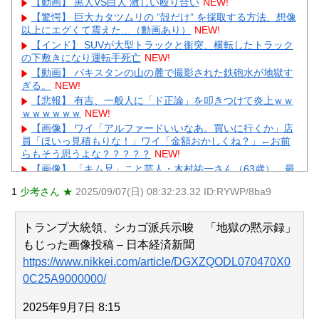
【動画】 黒人VS白人 激しい殴り合い
NEW!
【驚愕】 巨大カタツムリの ”殻だけ” を採取する方法、想像
以上にエグくて震えた…（動画あり）
NEW!
【インド】 SUVが大型トラックと衝突、横転したトラック
の下敷きになり運転手死亡
NEW!
【動画】 パキスタンの山の麓で撮影された鉄砲水が地獄す
ぎる。
NEW!
【悲報】 有吉、一般人に「ド正論」を叩きつけて炎上ｗｗ
ｗｗｗｗｗｗ
NEW!
【画像】 ワイ「アルファードいいなあ。買いに行くか」店
員「ほいっ見積もりな！」ワイ「金額おかしくね？」←お前
らもそう思うよな？？？？？
NEW!
【画像】 「キム兄」こと芸人・木村祐一さん（63歳）、最
新の松本人志さんとのツーショットが完全に別人だとネット
1
少考さん ★
2025/09/07(日) 08:32:23.32 ID:RYWP/8ba9
騒然！ 「マジで誰かわからん」...
NEW!
【凄すぎる】 力士の嫁に美人が多い理由→「これ」だった
ｗｗｗｗｗｗｗ
NEW!
トランプ大統領、シカゴ派兵示唆 「地獄の黙示録」
【悲報】 楽天、ガチで逝くｗｗｗｗｗｗｗｗｗｗｗｗｗｗ
もじった画像投稿 – 日本経済新聞
ｗｗｗｗｗｗ
NEW!
https://www.nikkei.com/article/DGXZQODL070470X0
【物議】板倉滉”年収7億円”報道にガル民騒然→トピ乱立に
「もういい」の声もｗｗｗ
NEW!
0C25A9000000/
【完全まとめ】がん保険・医療保険は必要？｜ガル民の本
音とリアル体験談を徹底整理
NEW!
2025年9月7日 8:15