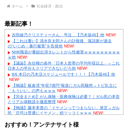
ホーム
社会経済・政治
最新記事！
吉田綾乃クリスティーさん、号泣…【乃木坂46】他
NEW!
【これは重い】清水良太郎さんの訃報後、落語家が過去
の“いじめ・暴行被害”を告発他
NEW!
NHK職員が番組出演タレントから性被害ｗｗｗｗｗｗｗｗｗ
ｗ他
NEW!
【議論】永住権の条件「日本人世帯の平均年収以上」←これ
日本人の半分もクリアできないだろ他
NEW!
8/6 本日の乃木活スケジュールです！！！【乃木坂46】他
NEW!
【物議】板倉滉”年収7億円”報道にガル民騒然→トピ乱立に
「もういい」の声もｗｗｗ
NEW!
【完全まとめ】がん保険・医療保険は必要？｜ガル民の本音
とリアル体験談を徹底整理
NEW!
【物議】藤本美貴の「イケメンってつまらない」発言→ガル
民「庄司は普通にイケメン」総ツッコミｗｗｗ
NEW!
【物議】田中みな実、結婚&妊娠発表後初登場→10cmヒール
おすすめ！アンテナサイト様
にガル民総ツッコミｗｗｗ