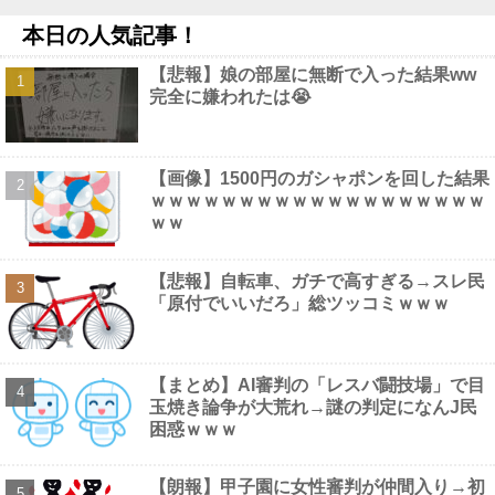
【悲報】ジャンプ、ついに98万部…全盛期653万部からここまで
本日の人気記事！
落ちる他
NEW!
【画像】 避難所の女がHすぎるｗｗｗｗｗ
NEW!
【悲報】娘の部屋に無断で入った結果ww
最近のテレビって、ただのでかいYouTubeになりつつあるよな他
完全に嫌われたは😭
NEW!
【画像】 マスパンこと枡田絵理奈アナ、地上波でまさかのパ○チ
ラ
NEW!
「何者にもなれなかった結果、○○するのは本当にやめた方がい
【画像】1500円のガシャポンを回した結果
い。それやっても自分の価値は上がらない」→各界隈に突き刺さっ
ｗｗｗｗｗｗｗｗｗｗｗｗｗｗｗｗｗｗｗ
てしまう他
NEW!
ｗｗ
【画像】 渋谷のナイトプール、谷間とお尻のパラダイスだった件
ｗｗｗｗｗｗ
NEW!
【悲報】自転車、ガチで高すぎる→スレ民
「原付でいいだろ」総ツッコミｗｗｗ
Powered by livedoor 相互RSS
【まとめ】AI審判の「レスバ闘技場」で目
玉焼き論争が大荒れ→謎の判定になんJ民
困惑ｗｗｗ
【朗報】甲子園に女性審判が仲間入り→初