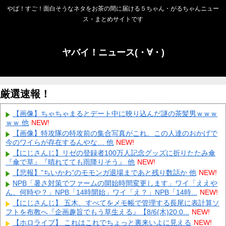
やば！すご！面白そうなネタをお茶の間に届ける５ちゃん・がるちゃんニュー
ス・まとめサイトです
ヤバイ！ニュース(・∀・)
厳選速報！
【画像】ちゃちゃまるとデート中に映り込んだ謎の茶髪男ｗｗｗ
ｗｗ 他
NEW!
【画像】特攻隊の特攻前の集合写真がこれ、この人達のおかげで
今のワイらが存在するんやな… 他
NEW!
【にじさんじ】リゼの登録者100万人記念グッズに折りたたみ傘
『傘で草』『晴れてても雨降りそう』 他
NEW!
【悲報】”ちいかわ”のモモンガ退場まであと残り数話か 他
NEW!
NPB「暑さ対策でファームの開始時間変更します」ワイ「ええや
ん、何時や？」NPB「14時開始」ワイ「え？」NPB「14時...
NEW!
【にじさんじ】 五木、すべてをメモ帳で管理する長尾に表計算ソ
フトを布教へ『企画趣旨でもう草生える』【8/6(木)20:0...
NEW!
【ホロライブ】 これはこれでちょっと裏来いよに見える
NEW!