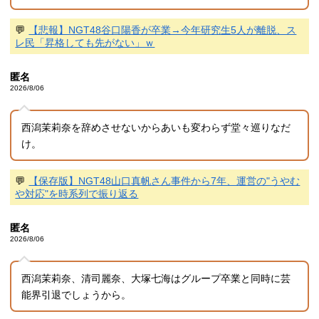
💬
【悲報】NGT48谷口陽香が卒業→今年研究生5人が離脱、ス
レ民「昇格しても先がない」ｗ
匿名
2026/8/06
西潟茉莉奈を辞めさせないからあいも変わらず堂々巡りなだ
け。
💬
【保存版】NGT48山口真帆さん事件から7年、運営の"うやむ
や対応"を時系列で振り返る
匿名
2026/8/06
西潟茉莉奈、清司麗奈、大塚七海はグループ卒業と同時に芸
能界引退でしょうから。