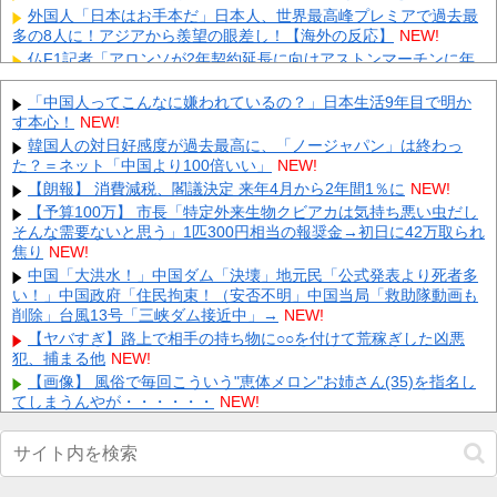
外国人「日本はお手本だ」日本人、世界最高峰プレミアで過去最
多の8人に！アジアから羨望の眼差し！【海外の反応】
NEW!
仏F1記者「アロンソが2年契約延長に向けアストンマーチンに年
間4000万ユーロ（約72.8億円）を要求」
NEW!
【画像】 テレ朝の気象予報士さん、意外と小さかった
「中国人ってこんなに嫌われているの？」日本生活9年目で明か
NEW!
す本心！
NEW!
【悲報】 有吉、一般人に「ド正論」を叩きつけて炎上ｗｗｗｗｗ
ｗｗｗ
韓国人の対日好感度が過去最高に、「ノージャパン」は終わっ
NEW!
た？＝ネット「中国より100倍いい」
NEW!
【画像】 ワイ「アルファードいいなあ。買いに行くか」店員「ほ
いっ見積もりな！」ワイ「金額おかしくね？」←お前らもそう思
【朗報】 消費減税、閣議決定 来年4月から2年間1％に
NEW!
う...
NEW!
【予算100万】 市長「特定外来生物クビアカは気持ち悪い虫だし
そんな需要ないと思う」1匹300円相当の報奨金→初日に42万取られ
【画像】 「キム兄」こと芸人・木村祐一さん（63歳）、最新の松
本人志さんとのツーショットが完全に別人だとネット騒然！
焦り
NEW!
「...
NEW!
中国「大洪水！」中国ダム「決壊」地元民「公式発表より死者多
い！」中国政府「住民拘束！（安否不明」中国当局「救助隊動画も
【凄すぎる】 力士の嫁に美人が多い理由→「これ」だったｗｗｗ
ｗｗｗｗ
削除」台風13号「三峡ダム接近中」→
NEW!
NEW!
【悲報】 楽天、ガチで逝くｗｗｗｗｗｗｗｗｗｗｗｗｗｗｗｗｗ
【ヤバすぎ】路上で相手の持ち物に○○を付けて荒稼ぎした凶悪
ｗｗｗ
犯、捕まる他
NEW!
NEW!
【画像】 風俗で毎回こういう"恵体メロン"お姉さん(35)を指名し
Powered by livedoor 相互RSS
てしまうんやが・・・・・・
NEW!
韓国Webtoon企業の最後の牙城だった日本市場、韓国の自慢の種
だった某アプリが遂に……他
NEW!
【画像】 フリーアナの宇垣美里(35)さん、パンッパンの乳房がエ
□すぎるｗｗｗｗｗｗ
NEW!