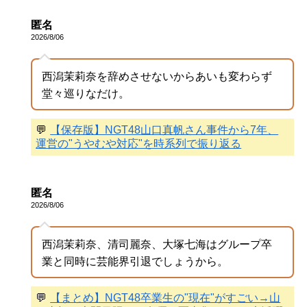
匿名
2026/8/06
西潟茉莉奈を辞めさせないからあいも変わらず
堂々巡りなだけ。
💬
【保存版】NGT48山口真帆さん事件から7年、
運営の"うやむや対応"を時系列で振り返る
匿名
2026/8/06
西潟茉莉奈、清司麗奈、大塚七海はグループ卒
業と同時に芸能界引退でしょうから。
💬
【まとめ】NGT48卒業生の"現在"がすごい→山