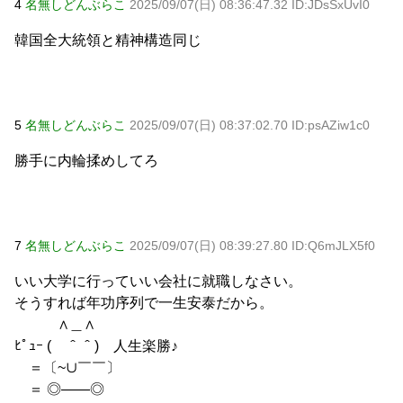
4
名無しどんぶらこ
2025/09/07(日) 08:36:47.32 ID:JDsSxUvI0
韓国全大統領と精神構造同じ
5
名無しどんぶらこ
2025/09/07(日) 08:37:02.70 ID:psAZiw1c0
勝手に内輪揉めしてろ
7
名無しどんぶらこ
2025/09/07(日) 08:39:27.80 ID:Q6mJLX5f0
いい大学に行っていい会社に就職しなさい。
そうすれば年功序列で一生安泰だから。
∧＿∧
ﾋﾟｭｰ ( ＾＾) 人生楽勝♪
＝〔~∪￣￣〕
＝ ◎――◎