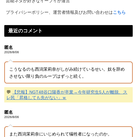
芸能ネタが好きなイーブイが運営
プライバシーポリシー、運営者情報及びお問い合わせは
こちら
最近のコメント
匿名
2026/8/06
こうなるのも西潟茉莉奈がしがみ続けているせい。奴を辞め
させない限り負のループはずっと続く。
💬
【悲報】NGT48谷口陽香が卒業→今年研究生5人が離脱、ス
レ民「昇格しても先がない」ｗ
匿名
2026/8/06
また西潟茉莉奈にいじめられて犠牲者になったのか。