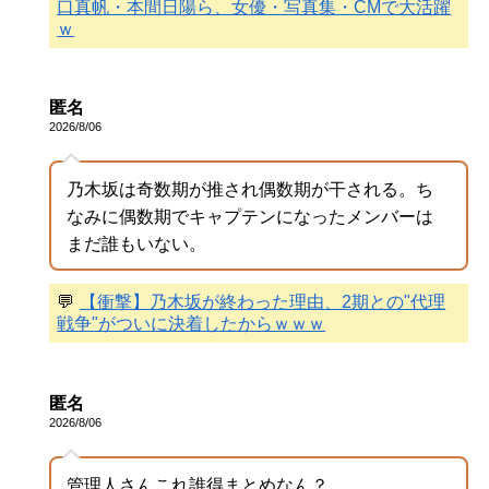
口真帆・本間日陽ら、女優・写真集・CMで大活躍
ｗ
匿名
2026/8/06
乃木坂は奇数期が推され偶数期が干される。ち
なみに偶数期でキャプテンになったメンバーは
まだ誰もいない。
💬
【衝撃】乃木坂が終わった理由、2期との"代理
戦争"がついに決着したからｗｗｗ
匿名
2026/8/06
管理人さんこれ誰得まとめなん？