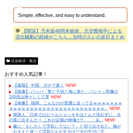
Simple, effective, and easy to understand.
💬
【闇深】乃木坂46岡本姫奈、元交際相手による
流出騒動の経緯がこちら…当時のスレの反応まとめ
社会経済・政治
おすすめ人気記事！
【速報】 中国、ガチで逝く
NEW!
【画像】 パッパ「妻と子供と海に来た」パシャ←想像の
200倍は神々しくて草
NEW!
【画像】 福岡、こんなのが普通に走ってるｗｗｗｗｗｗｗ
ｗｗｗｗｗｗｗｗｗｗｗｗｗｗｗｗｗｗｗｗｗｗｗ...
NEW!
韓国人「日本ではビールジョッキをほとんど洗わずに、次
の客に出すんだ！ これが証拠の映像だ!!」……あ...
NEW!
嫁に「もしかして浮気してない？」と切り出された。俺が
「おまえと違って浮気なんかするほど今の生活に不