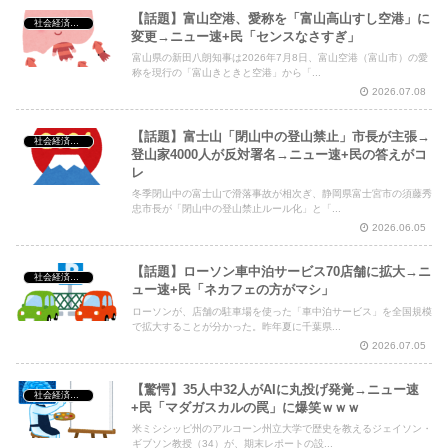
【話題】富山空港、愛称を「富山高山すし空港」に
社会経済・政治
変更→ニュー速+民「センスなさすぎ」
富山県の新田八朗知事は2026年7月8日、富山空港（富山市）の愛
称を現行の「富山きときと空港」から「...
2026.07.08
【話題】富士山「閉山中の登山禁止」市長が主張→
社会経済・政治
登山家4000人が反対署名→ニュー速+民の答えがコ
レ
冬季閉山中の富士山で滑落事故が相次ぎ、静岡県富士宮市の須藤秀
忠市長が「閉山中の登山禁止ルール化」と「...
2026.06.05
【話題】ローソン車中泊サービス70店舗に拡大→ニ
社会経済・政治
ュー速+民「ネカフェの方がマシ」
ローソンが、店舗の駐車場を使った「車中泊サービス」を全国規模
で拡大することが分かった。昨年夏に千葉県...
2026.07.05
【驚愕】35人中32人がAIに丸投げ発覚→ニュー速
社会経済・政治
+民「マダガスカルの罠」に爆笑ｗｗｗ
米ミシシッピ州のアルコーン州立大学で歴史を教えるジェイソン・
ギブソン教授（34）が、期末レポートの設...