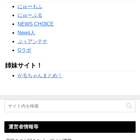
【衝撃】剛力彩芽、ネプリーグで別人級美貌に→ガル民「え
にゅーもふ
っ待って」の総ツッコミｗｗｗ
にゅーぷる
Powered by livedoor 相互RSS
NEWS CHOICE
News人
ぷぅアンテナ
Gラボ
姉妹サイト！
がるちゃんまとめ！
運営者情報等