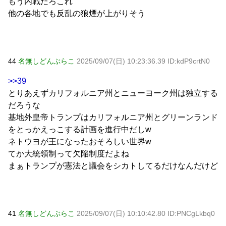
もう内戦だろこれ
他の各地でも反乱の狼煙が上がりそう
44
名無しどんぶらこ
2025/09/07(日) 10:23:36.39 ID:kdP9crtN0
>>39
とりあえずカリフォルニア州とニューヨーク州は独立する
だろうな
基地外皇帝トランプはカリフォルニア州とグリーンランド
をとっかえっこする計画を進行中だしw
ネトウヨが王になったおそろしい世界w
てか大統領制って欠陥制度だよね
まぁトランプが憲法と議会をシカトしてるだけなんだけど
41
名無しどんぶらこ
2025/09/07(日) 10:10:42.80 ID:PNCgLkbq0