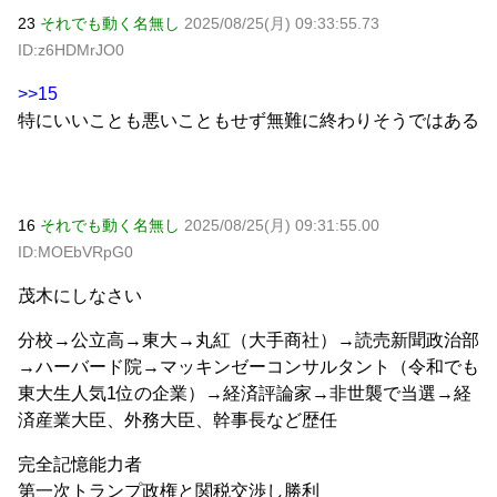
23
それでも動く名無し
2025/08/25(月) 09:33:55.73
ID:z6HDMrJO0
>>15
特にいいことも悪いこともせず無難に終わりそうではある
16
それでも動く名無し
2025/08/25(月) 09:31:55.00
ID:MOEbVRpG0
茂木にしなさい
分校→公立高→東大→丸紅（大手商社）→読売新聞政治部
→ハーバード院→マッキンゼーコンサルタント（令和でも
東大生人気1位の企業）→経済評論家→非世襲で当選→経
済産業大臣、外務大臣、幹事長など歴任
完全記憶能力者
第一次トランプ政権と関税交渉し勝利