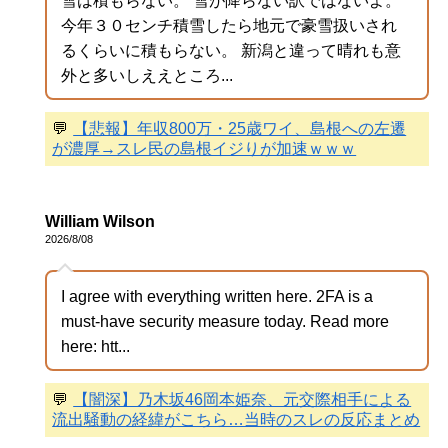
雪は積もらない。 雪が降らない訳ではないよ。
今年３０センチ積雪したら地元で豪雪扱いされ
るくらいに積もらない。 新潟と違って晴れも意
外と多いしええところ...
💬
【悲報】年収800万・25歳ワイ、島根への左遷
が濃厚→スレ民の島根イジりが加速ｗｗｗ
William Wilson
2026/8/08
I agree with everything written here. 2FA is a
must-have security measure today. Read more
here: htt...
💬
【闇深】乃木坂46岡本姫奈、元交際相手による
流出騒動の経緯がこちら…当時のスレの反応まとめ