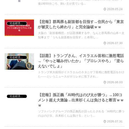
後1時50分ごろ、飼い主が見ている...
2026.05.24
【悲報】群馬県も副首都を目指す→住民から「東京
社会経済・政治
が被災したら終わり」と完全論破ｗｗ
大阪の「副首都構想」が話題沸騰する中、なんと群馬県の山本一太
知事まで「うちも副首都を目指す」と表明し...
2026.07.30
【話題】トランプさん、イスラエル首相に激怒電話
社会経済・政治
→「やっと噛み付いたか」「プロレスやろ」「逆ら
えないでしょ」
トランプ米大統領がイスラエルのネタニヤフ首相に激怒電話をかけ
た——というニュースがガリレオに投下され...
2026.06.03
【悲報】孫正義「AI時代はのび太が勝つ」→100コ
社会経済・政治
メント超え大激論→出来杉くんは負けると断言ｗｗ
ｗ
ソフトバンクグループの孫正義氏が語ったとされる「AI時代に勝つ
のはのび太、出来杉くんは負ける」という...
2026.07.31