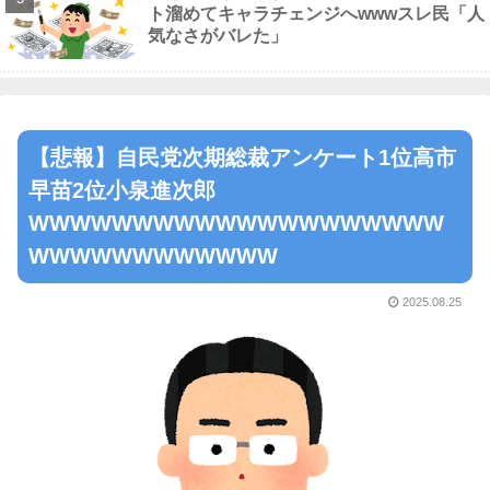
ト溜めてキャラチェンジへwwwスレ民「人
気なさがバレた」
【悲報】自民党次期総裁アンケート1位高市
早苗2位小泉進次郎
WWWWWWWWWWWWWWWWWWWW
WWWWWWWWWWWW
2025.08.25