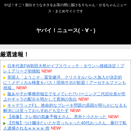
やば！すご！面白そうなネタをお茶の間に届ける５ちゃん・がるちゃんニュー
ス・まとめサイトです
ヤバイ！ニュース(・∀・)
厳選速報！
日本代表FW前田大然がイプスウィッチ・タウンへ移籍決定！プ
レミアリーグ初挑戦
NEW!
英国人「ようこそ」冨安健洋、クリスタルパレス加入が決定的
に！メディカル検査をパス！現地サポが歓迎！アーセナルファンも
祝福...
NEW!
藤あや子が事務所独立でモメていた!?バーニング二代目社長が売
上やギャラの配分を明かして異例の告白
NEW!
キャデラックF1、致命的なブレーキ問題の原因が明らかになるも
解決には至っておらずめども立たず
NEW!
【画像】 テレ朝の気象予報士さん、意外と小さかった
NEW!
【悲報】つけ麺冷たいとか言っちゃった40代おっさん、暴行で私
人逮捕されるｗｗｗｗ 他
NEW!