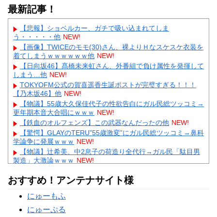
最新記事！
【悲報】ショベルカー、ガチで吸い込まれてしま
う・・・・・他
NEW!
【画像】TWICEのモモ(30)さん、裸よりＨなスケスケ衣装を
着てしまうｗｗｗｗｗｗ他
NEW!
【日向坂46】髙橋未来虹さん、外番組で負け属性を発揮して
しまう…他
NEW!
TOKYOFM公式の賀喜遥香生誕ポストが完璧すぎる！！！
【乃木坂46】他
NEW!
【物議】55歳大久保佳代子の性欲告白にガル民総ツッコミ→
更年期本音大合唱にｗｗｗ
NEW!
【鉄血のオルフェンズ】この武器なんだったの他
NEW!
【驚愕】GLAYのTERU”55歳激変”にガル民総ツッコミ→鼻科
学論争に発展ｗｗｗ
NEW!
【物議】辻希美、中2息子の荷造り全代行→ガル民「駄目男
製造」大激論ｗｗｗ
NEW!
【衝撃】佐藤佳奈アナ電撃結婚→お相手はレインボー池田、
おすすめ！アンテナサイト様
まさかの退社理由にｗｗｗ
【物議】高木美帆、歯列矯正で”別人級”の変化→心ない声に
にゅーもふ
ガル民ブチギレ擁護ｗｗｗ
にゅーぷる
Powered by livedoor 相互RSS