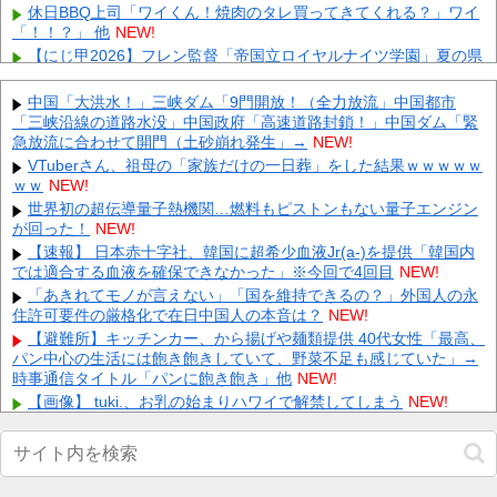
休日BBQ上司「ワイくん！焼肉のタレ買ってきてくれる？」ワイ
「！！？」 他
NEW!
【にじ甲2026】フレン監督「帝国立ロイヤルナイツ学園」夏の県
大会優勝＆インタビューイベントで青特覚醒！集大成のラスト
甲...
NEW!
中国「大洪水！」三峡ダム「9門開放！（全力放流」中国都市
【画像】YouTubeコメント欄、キレッキレ 他
NEW!
「三峡沿線の道路水没」中国政府「高速道路封鎖！」中国ダム「緊
急放流に合わせて開門（土砂崩れ発生」→
西武ドラ１小島大河、試合をひっくり返す逆転２ラン！ 他
NEW!
NEW!
資産1億円突破でFIREの45歳独身男性が半年後に仕事復帰を決意
VTuberさん、祖母の「家族だけの一日葬」をした結果ｗｗｗｗｗ
した「1通の通知」
ｗｗ
NEW!
NEW!
【画像】 まんさん、ブチ切れ「電車内でこういうポジのおじ、ガ
世界初の超伝導量子熱機関…燃料もピストンもない量子エンジン
チでイラネ」→
が回った！
NEW!
NEW!
【悲報】坂口杏里、逃走ｗｗｗｗｗｗｗｗｗｗｗ
【速報】 日本赤十字社、韓国に超希少血液Jr(a-)を提供「韓国内
NEW!
では適合する血液を確保できなかった」※今回で4回目
NEW!
左翼市民団体、広島では通用せず「人殺しの汚い足で広島の土を
踏むな！」→広島県民「お前らの方が汚いんじゃ！」「ワシらが広
「あきれてモノが言えない」「国を維持できるの？」外国人の永
島...
住許可要件の厳格化で在日中国人の本音は？
NEW!
NEW!
会社「君、転勤ね」→ 男性社員「それなら妻のほうが稼ぎいいん
【避難所】キッチンカー、から揚げや麺類提供 40代女性「最高、
で辞めます」⇒ 結果・・・
パン中心の生活には飽き飽きしていて、野菜不足も感じていた」→
NEW!
時事通信タイトル「パンに飽き飽き」他
NEW!
Powered by livedoor 相互RSS
【画像】 tuki.、お乳の始まりハワイで解禁してしまう
NEW!
【画像】 ギャル「妹の豊胸お○ぱいおもろすぎ！」ｗｗｗ
NEW!
【DeNA対広島17回戦】DeNA・エンカーナシオン、第7号同点ソ
ロホームラン！！！！！！！！！！！！！！！他
NEW!
【動画】 ウェットスーツの脱ぎ方を教える動画、何故か900万回