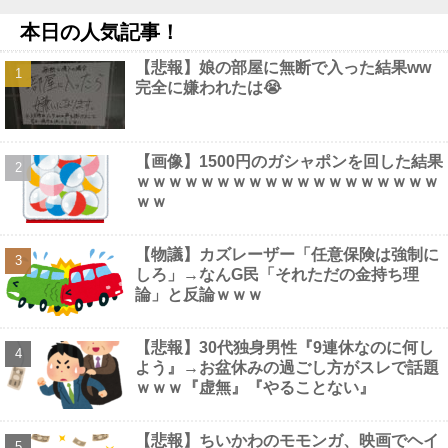
以上再生されてしまう！
NEW!
本日の人気記事！
SB上茶谷(29)7回5安打7奪三振無失点他
NEW!
高市の消費税減税ちょっとひどいわ他
NEW!
【悲報】娘の部屋に無断で入った結果ww
【画像】 裏垢JD「新しい下着可愛いからみて！」ｗｗｗ
NEW!
完全に嫌われたは😭
【悲報】突然ナフサを見つけたカルビーさん、白黒包装にした結
果4週連続売上減?ｗｗｗｗｗｗｗｗｗｗ他
NEW!
【動画】 姫路のイベントで胸チラ
NEW!
【画像】1500円のガシャポンを回した結果
ｗｗｗｗｗｗｗｗｗｗｗｗｗｗｗｗｗｗｗ
ｗｗ
Powered by livedoor 相互RSS
【物議】カズレーザー「任意保険は強制に
しろ」→なんG民「それただの金持ち理
論」と反論ｗｗｗ
【悲報】30代独身男性『9連休なのに何し
よう』→お盆休みの過ごし方がスレで話題
ｗｗｗ『虚無』『やることない』
【悲報】ちいかわのモモンガ、映画でヘイ