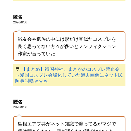
匿名
2026/8/08
戦友会や遺族の中には形だけ真似たコスプレを
良く思ってない方々が多いとノンフィクション
作家が言っていた
💬
【まとめ】靖国神社、まさかのコスプレ禁止令
→愛国コスプレ会場化していた過去画像にネット民
阿鼻叫喚ｗｗｗ
匿名
2026/8/08
島根エアプ共がネット知識で煽ってるがマジで