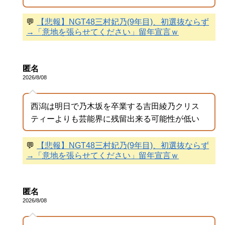
💬
【悲報】NGT48三村妃乃(9年目)、初選抜ならず
→「意地を張らせてください」留年宣言ｗ
匿名
2026/8/08
西潟は明日で乃木坂を卒業する吉田綾乃クリス
ティーよりも芸能界に残留出来る可能性が低い
💬
【悲報】NGT48三村妃乃(9年目)、初選抜ならず
→「意地を張らせてください」留年宣言ｗ
匿名
2026/8/08