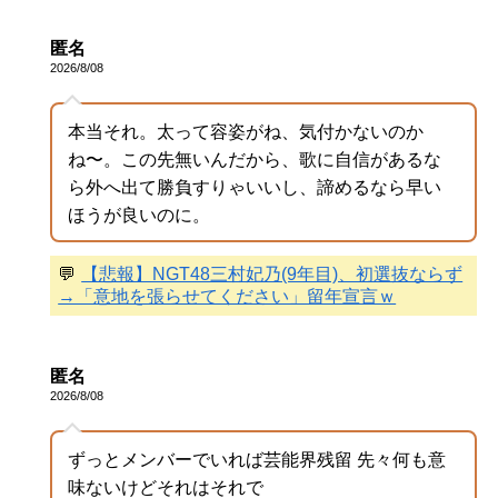
匿名
2026/8/08
本当それ。太って容姿がね、気付かないのか
ね〜。この先無いんだから、歌に自信があるな
ら外へ出て勝負すりゃいいし、諦めるなら早い
ほうが良いのに。
💬
【悲報】NGT48三村妃乃(9年目)、初選抜ならず
→「意地を張らせてください」留年宣言ｗ
匿名
2026/8/08
ずっとメンバーでいれば芸能界残留 先々何も意
味ないけどそれはそれで