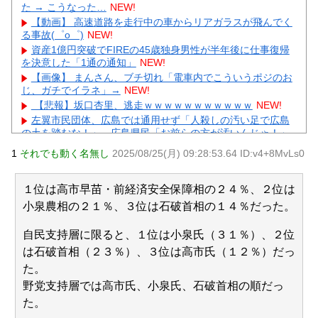
た → こうなった…
NEW!
【動画】 高速道路を走行中の車からリアガラスが飛んでく
る事故(゜o゜)
NEW!
資産1億円突破でFIREの45歳独身男性が半年後に仕事復帰
を決意した「1通の通知」
NEW!
【画像】 まんさん、ブチ切れ「電車内でこういうポジのお
じ、ガチでイラネ」→
NEW!
【悲報】坂口杏里、逃走ｗｗｗｗｗｗｗｗｗｗｗ
NEW!
左翼市民団体、広島では通用せず「人殺しの汚い足で広島
の土を踏むな！」→広島県民「お前らの方が汚いんじゃ！」
「ワシらが広島県民じゃ」
NEW!
1
それでも動く名無し
2025/08/25(月) 09:28:53.64 ID:v4+8MvLs0
会社「君、転勤ね」→ 男性社員「それなら妻のほうが稼ぎ
いいんで辞めます」⇒ 結果・・・
NEW!
【物議】55歳大久保佳代子の性欲告白にガル民総ツッコミ
１位は高市早苗・前経済安全保障相の２４％、２位は
→更年期本音大合唱にｗｗｗ
NEW!
小泉農相の２１％、３位は石破首相の１４％だった。
【驚愕】GLAYのTERU”55歳激変”にガル民総ツッコミ→鼻
科学論争に発展ｗｗｗ
NEW!
自民支持層に限ると、１位は小泉氏（３１％）、２位
元AKB社長、22億円申告漏れ 乃木坂46運営会社の株式を
は石破首相（２３％）、３位は高市氏（１２％）だっ
パチンコ京楽産業に譲渡【ノース・リバー】【窪田康志】
た。
元AKB社長、22億円申告漏れ 乃木坂46運営会社の株式を
パチンコ京楽産業に譲渡【ノース・リバー】【窪田康志】
野党支持層では高市氏、小泉氏、石破首相の順だっ
た。