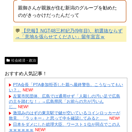
親御さんが親族が住む新潟のグループを勧めた
のがきっかけだったんだって
💬
【悲報】NGT48三村妃乃(9年目)、初選抜ならず
→「意地を張らせてください」留年宣言ｗ
社会経済・政治
おすすめ人気記事！
PTA会長「PTA参加拒否した親へ最終警告。こうなってもい
い？」
NEW!
左翼市民団体、広島では通用せず「人殺しの汚い足で広島
の土を踏むな！」→広島県民「お前らの方が汚いん
じ...
NEW!
激混みのはずの東京駅で鍵が空いているコインロッカーが
散見、「ラッキー」と思って中を確認してみると……
NEW!
日本をダメにした総理大臣、ワースト１位が同点でこの人
ｗｗｗｗｗｗ
NEW!