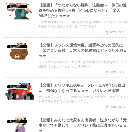
【話題】「つながらない権利」法整備へ 休日の連
社会経済・政治
絡を拒める権利→+民「PTSDになった」「楽天
MNPした」ｗｗｗ
「勤務時間外のメール・電話を拒否できる権利」＝つながらない権
利が日本でも議論されている。フランスは2...
2026.05.10
【悲報】フランス環境大臣、設置率15%の国民に
社会経済・政治
「エアコン反対」→本人の執務室はガッツリ冷房ｗ
ｗｗ
フランスの環境大臣が「エアコンを設置する人に恐怖を感じる」と
発言して大炎上中(ﾟдﾟ) ところがその...
2026.06.30
【悲報】カワサキZ900RS、フレームが折れる続出
社会経済・政治
→「補強なくなってるｗｗｗ」ガリレオ民衝撃
ガリレオ民のみんな、これはマジでヤバいやつが出てきたで(ﾟдﾟ)
日本で最も売れている大型バイクこと「...
2026.05.11
【悲報】みんなで大家さん出資者、泣きながら「元
社会経済・政治
本だけでも返して」→ガリレオ民は正直冷たいｗｗ
ｗ