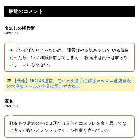
最近のコメント
名無しの権兵衛
2026/8/08
チョンボばかりじゃないの。 運営はやる気あるの？ やる気何
だったら、いい加減解散してしまえ！ 秋元康は責任は取らな
いし、いいじゃない。
💬
【悲報】NGT48運営、モバメを勝手に解除ｗｗｗ→選抜発表
の大事なメールが全員に届かず大炎上
匿名
2026/8/08
戦友会や遺族の中には形だけ真似たコスプレを良く思ってな
い方々が多いとノンフィクション作家が言っていた