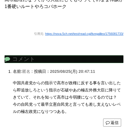
1番硬いルートやろコバホーク
引用元:
https://nova.5ch.net/test/read.cgi/livegalileo/1756081733/
コメント
名前:
匿名
:
投稿日：2025/08/25(月) 20:47:11
中国共産党からの指示で高市が政権に反する事を言い出した
ら即追放しろという指示が石破やあの極左外務大臣に降りて
きていて、それを知って高市は今弱腰になってるのでは？
今の自民党って最早立憲自民党と言っても差し支えないレベ
ルの極左政党になりつつある。
返信