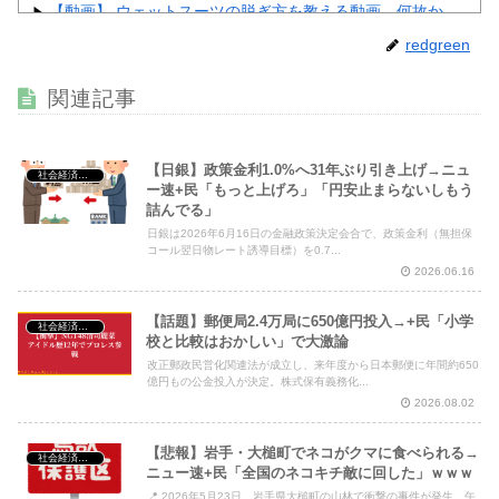
【動画】 ウェットスーツの脱ぎ方を教える動画、何故か
900万回以上再生されてしまう！
NEW!
redgreen
【画像】 裏垢JD「新しい下着可愛いからみて！」ｗｗｗ
NEW!
関連記事
【動画】 姫路のイベントで胸チラ
NEW!
【日銀】政策金利1.0%へ31年ぶり引き上げ→ニュ
社会経済・政治
ー速+民「もっと上げろ」「円安止まらないしもう
詰んでる」
Powered by livedoor 相互RSS
日銀は2026年6月16日の金融政策決定会合で、政策金利（無担保
コール翌日物レート誘導目標）を0.7...
2026.06.16
【話題】郵便局2.4万局に650億円投入→+民「小学
社会経済・政治
校と比較はおかしい」で大激論
改正郵政民営化関連法が成立し、来年度から日本郵便に年間約650
億円もの公金投入が決定。株式保有義務化...
2026.08.02
【悲報】岩手・大槌町でネコがクマに食べられる→
社会経済・政治
ニュー速+民「全国のネコキチ敵に回した」ｗｗｗ
📍 2026年5月23日、岩手県大槌町の山林で衝撃の事件が発生。午