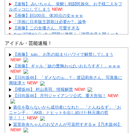
【速報】 みいちゃん、覚醒し戦闘民族化。お子様二人をフ
ルボッコにしてしまう
NEW!
【画像】顔100点、体30点の女ｗｗｗ
「洋画に日本版主題歌は必要か?」論争
【画像】この女優さん、可愛すぎる
カープOBがゾンタバ問題に激怒！「謝罪会見を開くべき」
「カープファンも怒るで」
アイドル・芸能速報！
【画像】顔100点、体30点の女ｗｗｗ
【画像】 tuki.、お乳の始まりハワイで解禁してしまう
NEW!
【画像】 ギャル「妹の豊胸お○ぱいおもろすぎ！」ｗｗｗ
NEW!
【日向坂46】 「ダメなのぉ...？」渡辺莉奈さん、写真集に
Powered by livedoor 相互RSS
興味津々
NEW!
【櫻坂46】 村山美羽、情報解禁
NEW!
【日向坂46】 月刊ジャイアンツ公式、重大告知！
NEW!
責任を取らないから成功者になれた…「とんねるず」「お
ニャン子」「AKB」とヒットを出し続けた秋元康の哲
学！！！
NEW!
冨里奈央ちゃんのお父さんが可哀想すぎるｗ【乃木坂46】
NEW!