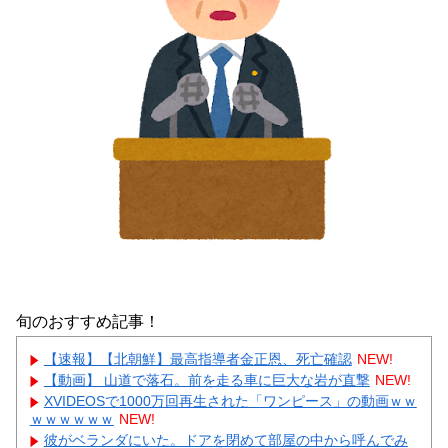
旬のおすすめ記事！
【速報】【北朝鮮】最高指導者金正恩、死亡確認
NEW!
【動画】 山道で落石。前を走る車に巨大な岩が直撃
NEW!
XVIDEOSで1000万回再生された「ワンピース」の動画ｗｗ
ｗｗｗｗｗｗ
NEW!
彼がベランダにいた。ドアを閉めて部屋の中から呼んでみ