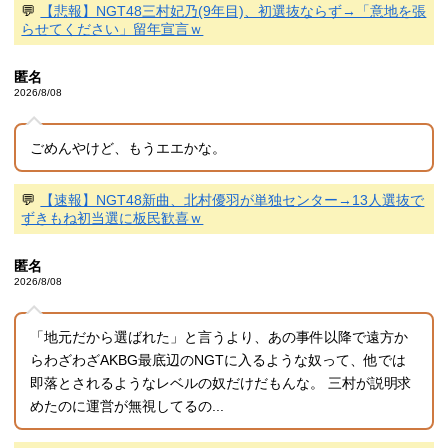
💬
【悲報】NGT48三村妃乃(9年目)、初選抜ならず→「意地を張
らせてください」留年宣言ｗ
匿名
2026/8/08
ごめんやけど、もうエエかな。
💬
【速報】NGT48新曲、北村優羽が単独センター→13人選抜で
ずきもね初当選に板民歓喜ｗ
匿名
2026/8/08
「地元だから選ばれた」と言うより、あの事件以降で遠方か
らわざわざAKBG最底辺のNGTに入るような奴って、他では
即落とされるようなレベルの奴だけだもんな。 三村が説明求
めたのに運営が無視してるの...