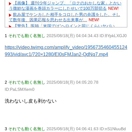
【画像】 週刊少年ジャンプ、「ロクのおかしな家」とかい
う微妙な漫画を巻頭カラーにしたせいで100万部切る
NEW!
飲み屋でケンカした相手をコロした男の弁護をした。そし
て数年後、因果応報を思わせる出来事が…
NEW!
【警告】 医師「米国では”ヘロインと同じくらいヤバい
薬”が日本では平気で処方されてる」
NEW!
1
それでも動く名無し
2025/08/18(月) 04:04:34.43 ID:8YpkLXGJ0
【悲報】 夏のピーク、もう終わってたｗｗｗｗｗ
NEW!
【緊急】 今の若者に急増している『コレ』依存、めちゃく
https://video.twimg.com/amplify_video/1956735460455124
ちゃ深刻な模様w w w w w w w w w w
NEW!
993/vid/avc1/720×1280/EI0sFMJan2-QdNq7.mp4
【物議】辻希美、中2息子の荷造り全代行→ガル民「駄目男
製造」大激論ｗｗｗ
NEW!
【衝撃】佐藤佳奈アナ電撃結婚→お相手はレインボー池
田、まさかの退社理由にｗｗｗ
元AKB社長、22億円申告漏れ 乃木坂46運営会社の株式を
2
それでも動く名無し
2025/08/18(月) 04:05:20.78
パチンコ京楽産業に譲渡【ノース・リバー】【窪田康志】
ID:PaLSMXem0
元AKB社長、22億円申告漏れ 乃木坂46運営会社の株式を
パチンコ京楽産業に譲渡【ノース・リバー】【窪田康志】
洗わないし皮も剥かない
Powered by livedoor 相互RSS
3
それでも動く名無し
2025/08/18(月) 04:06:41.63 ID:nS1NluuBd