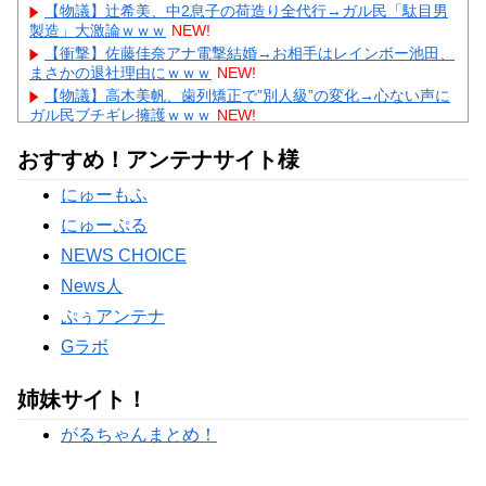
【物議】辻希美、中2息子の荷造り全代行→ガル民「駄目男
製造」大激論ｗｗｗ
NEW!
【衝撃】佐藤佳奈アナ電撃結婚→お相手はレインボー池田、
まさかの退社理由にｗｗｗ
NEW!
【物議】高木美帆、歯列矯正で”別人級”の変化→心ない声に
ガル民ブチギレ擁護ｗｗｗ
NEW!
【悲報】彼氏の浮気に激怒→賃貸を椅子でフルボッコにした
おすすめ！アンテナサイト様
女性にガル民総ツッコミｗｗｗ
【物議】水川かたまりの授乳姿に“子育て警察”出動→ガル民
にゅーもふ
「私も足組んでた」大合唱ｗｗｗ
にゅーぷる
Powered by livedoor 相互RSS
NEWS CHOICE
News人
ぷぅアンテナ
Gラボ
姉妹サイト！
がるちゃんまとめ！