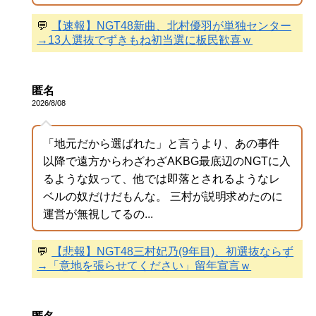
💬
【速報】NGT48新曲、北村優羽が単独センター
→13人選抜でずきもね初当選に板民歓喜ｗ
匿名
2026/8/08
「地元だから選ばれた」と言うより、あの事件
以降で遠方からわざわざAKBG最底辺のNGTに入
るような奴って、他では即落とされるようなレ
ベルの奴だけだもんな。 三村が説明求めたのに
運営が無視してるの...
💬
【悲報】NGT48三村妃乃(9年目)、初選抜ならず
→「意地を張らせてください」留年宣言ｗ