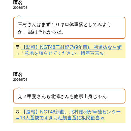
匿名
2026/8/08
三村さんはまず１０キロ体重落としてみよう
か。 話はそれからだ。
💬
【悲報】NGT48三村妃乃(9年目)、初選抜ならず
→「意地を張らせてください」留年宣言ｗ
匿名
2026/8/08
え？甲斐さんも北澤さんも他県出身じゃん
💬
【速報】NGT48新曲、北村優羽が単独センター
→13人選抜でずきもね初当選に板民歓喜ｗ