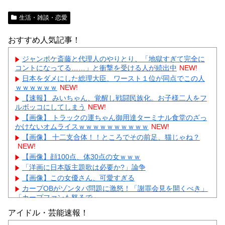
生活・雑談・恋愛
おすすめ人気記事！
ジャンポケ斎藤と代理人のやりとり、「地獄すぎて完全に
コントになってる……」と衝撃を受ける人が続出中
NEW!
日本をダメにした総理大臣、ワースト１位が同点でこの人
ｗｗｗｗｗｗ
NEW!
【速報】 みいちゃん、覚醒し戦闘民族化。お子様二人をフ
ルボッコにしてしまう
NEW!
【画像】 トラックの運ちゃん御用達ターミナル食堂のざっ
かけないオムライスｗｗｗｗｗｗｗｗｗｗ
NEW!
【画像】 十二支合体！！ところでその前足、猫じゃね？
NEW!
【画像】顔100点、体30点の女ｗｗｗ
「洋画に日本版主題歌は必要か?」論争
【画像】この女優さん、可愛すぎる
カープOBがゾンタバ問題に激怒！「謝罪会見を開くべき」
「カープファンも怒るで」
【画像】顔100点、体30点の女ｗｗｗ
アイドル・芸能速報！