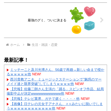
最強のグミ、ついに決まる
ホーム
生活・雑談・恋愛
最新記事！
ミッチーこと及川光博さん、56歳で再婚→新しい命まで授か
るｗｗｗｗｗ他
NEW!
西川貴教アニキ、ミュージックステーションで”魅惑のマー
メイド達と限界突破”してしまうｗｗｗｗ他
NEW!
【悲報】佐藤二朗さん主演の「踊る」スピンオフ作品、結局
撮影中止が決定wwwwwwwwwwww他
NEW!
【悲報】テレビ業界、ガチで逝く・・・・他
NEW!
【画像】日テレの元女子アナさん、∧∨みたいに脱いでしま
うｗｗｗｗｗｗｗｗｗｗｗｗ他
NEW!