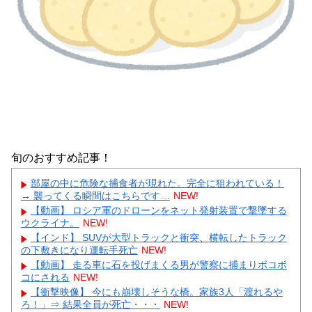
旬のおすすめ記事！
部屋の中に危険な捕食者が現れた。完全に狙われている！
→ 襲ってくる瞬間はこちらです…
NEW!
【動画】 ロシア軍のドローンをネット発射装置で撃墜する
ウクライナ。
NEW!
【インド】 SUVが大型トラックと衝突、横転したトラック
の下敷きになり運転手死亡
NEW!
【動画】 走る車に石を投げまくる男が警察に捕まりボコボ
コにされる
NEW!
【衝撃映像】 今にも崩壊しそうな橋。家族3人「渡れるや
ろ！」⇒ 結果全員が死亡・・・
NEW!