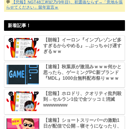
💬
【悲報】NGT48三村妃乃(9年目)、初選抜ならず→「意地を張
らせてください」留年宣言ｗ
新着記事！
【朗報】イーロン『インプレゾンビ多
すぎるからやめる』←ぶっちゃけ遅す
ぎるｗｗ
【速報】秋葉原が激混みｗｗｗ何かと
思ったら、ゲーミングPC新ブランド
『MDL』1000台無料配布祭りｗｗｗ
【悲報】ホロドリ、クオリティ批判殺
到→セルラン1位で全ツッコミ消滅
wwwwwww
【速報】ショートスリーパーの激動1
日が配信で公開→寝そうになったり、