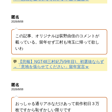
匿名
2026/8/08
この記事、オリジナルは荻野由佳のコメントが
載っている。留年せず三村も埼玉に帰って欲し
いわ
💬
【悲報】NGT48三村妃乃(9年目)、初選抜ならず
→「意地を張らせてください」留年宣言ｗ
匿名
2026/8/08
おっしゃる通りアホなだけあって前作初日３万
枚ですから恥ずかしい限りです