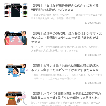
【悲報】「女はなぜ高身長好きなのか」に対する
生活・雑談・恋愛
VIPPERの本音がこちらｗｗｗ
「女はなぜ背の高い男が好きなのか」――永遠のテーマがニュー速
VIPで再び火を吹いた。本能論、遺伝子論...
2026.07.15
【悲報】婚活中の30代男、当たるのはシンママ・元
生活・雑談・恋愛
カレ12人・持病持ちだけ→エッヂ民「終わりだよ」
ｗｗｗ
マッチングアプリや結婚相談所で婚活する30代男性たちの間で、
ある投稿が共感の嵐を呼んでいる。きっかけ...
2026.07.02
【話題】ガリレオ民「お前ら幼稚園の頃の記憶あ
生活・雑談・恋愛
る？」→集まったエピソードがエグすぎたｗｗｗ
「お前ら幼稚園の頃の記憶ある？」──5ちゃんねる「なんでも実況
（ガリレオ）」に立ったたった一行のスレ...
2026.05.08
【話題】ハワイで7日間入院した男性に1550万円の
生活・雑談・恋愛
請求書→ニュー速+民「クレカ保険じゃ足りんわ」
🌺 ハワイ旅行中に緊急手術を受けた日本人男性（仮名・オサムさ