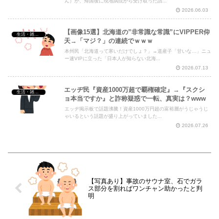
ん）が、帰国後に現地病院から受け取った請...
2026.06.03
【画像15選】北海道の”非常識な常識”にVIPPER仰
生活・雑談・恋愛
天→「マジ？」の連続でｗｗｗ
本州民「北海道って寒いだけでしょ？」→道産子「甘いな…」ニュ
ー速VIPに立った「日本人が知らない北海...
2026.07.13
エッヂ民『資産1000万超で覇権確定』→『スクシ
生活・雑談・恋愛
ョ本当ですか』と詐称疑惑で一転、真実は？www
エッヂ掲示板で話題沸騰！資産1000万円超の富裕層がうじゃうじ
ゃいるという話題が盛り上がっていました...
2026.07.26
【写真あり】事故のサウナ室、石でガラ
ス部分を割ればワンチャン助かったと判
明