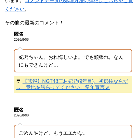
います。
コメントデータの処理方法の詳細はこちらをご覧
ください
。
その他の最新のコメント！
匿名
2026/8/08
妃乃ちゃん、おれ悔しいよ。 でも頑張れ。なん
にもできんけど…
💬
【悲報】NGT48三村妃乃(9年目)、初選抜ならず
→「意地を張らせてください」留年宣言ｗ
匿名
2026/8/08
ごめんやけど、もうエエかな。