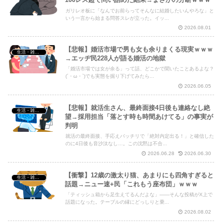
ガリレオ板に「なんでお前らってそんなに結婚したいんやろな」と
Powered by livedoor 相互RSS
いう一言から始まる問答スレが立った。イッ...
2026.08.01
【悲報】婚活市場で男も女も余りまくる現実ｗｗｗ
生活・雑談・恋愛
→エッヂ民228人が語る婚活の地獄
「婚活市場では女が余る」って話、どこかで聞いたことあるよな？
(´・ω・`)でも実態を掘り下げてみたら...
2026.06.05
【悲報】就活生さん、最終面接4日後も連絡なし絶
生活・雑談・恋愛
望→採用担当「落とす時も時間あけてる」の事実が
判明
就活の最終面接、手応えバッチリで「絶対内定出る！」と確信した
のに4日後も音沙汰なし…。この沈黙は不合...
2026.06.28
2026.06.30
【衝撃】12歳の激太り猫、あまりにも四角すぎると
生活・雑談・恋愛
話題→ニュー速+民「これもう座布団」ｗｗｗ
「ティッシュ箱から足生えてるんだよな」――そんな投稿がX上で
話題になった。テーブルの縁にどっしりと乗...
2026.08.02