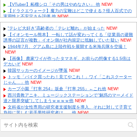
【VTuber】柘榴シロ「その男はやめなさい」 他
NEW!
【ドラクエウォーク】魔力の宝鞭はどこで使える？怪人百式での
実用性と不安定さを評価 他
NEW!
今シーズン ソフトバンクに8勝3敗だった西武ライオンズさん 気
が付いたら9勝9敗になってた 他
"テレビ大好き"高齢者の「テレビ離れ」が始まった
NEW!
NEW!
【画像】 週刊少年ジャンプ、「ロクのおかしな家」とかいう微妙
【イオンモール熊本】 一転して話が変わってくる「従業員の避難
な漫画を巻頭カラーにしたせいで100万部切る
誘導の証言が複数」イオン側が社内規定に抵触していた疑い
NEW!
NEW!
飲み屋でケンカした相手をコロした男の弁護をした。そして数年
1944年7月、グアム島に上陸作戦を展開する米海兵隊を空撮！
後、因果応報を思わせる出来事が…
NEW!
NEW!
【警告】 医師「米国では”ヘロインと同じくらいヤバい薬”が日本
【画像】 農家ワイが作ったタマネギ、お前らの想像する1.5倍は
では平気で処方されてる」
デカいぞ
NEW!
NEW!
【悲報】 夏のピーク、もう終わってたｗｗｗｗｗ
韓国サッカーのイメージが墜落
NEW!
NEW!
【緊急】 今の若者に急増している『コレ』依存、めちゃくちゃ深
トッモ「バイク買ったわ！見てやこれ！」ワイ「これスクーター
刻な模様w w w w w w w w w w
じゃん…」他
NEW!
NEW!
カープ小園『打率.254』坂倉『打率.255』←これ他
NEW!
Powered by livedoor 相互RSS
西川貴教アニキ、ミュージックステーションで”魅惑のマーメイド
達と限界突破”してしまうｗｗｗｗ他
NEW!
文科省が女性専用の研究者支援制度を導入、それに対して子育て
負担に苦しむ若手男性研究者は……他
NEW!
【速報】日本赤十字社、韓国に超希少血液Jr(a-)を提供「韓国内
では適合する血液を確保できなかった」※今回で4回目他
NEW!
【動画】 歌舞伎町女子さん、ラブホに行きたすぎてご乱心ｗｗｗ
ｗｗｗ
NEW!