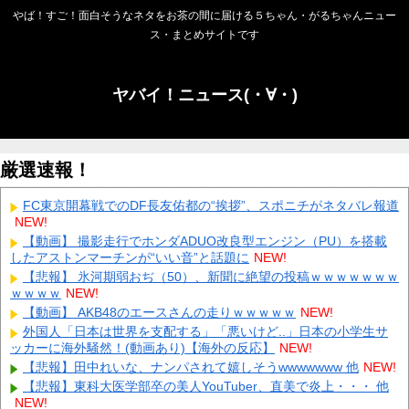
やば！すご！面白そうなネタをお茶の間に届ける５ちゃん・がるちゃんニュー
ス・まとめサイトです
ヤバイ！ニュース(・∀・)
厳選速報！
FC東京開幕戦でのDF長友佑都の“挨拶”、スポニチがネタバレ報道
NEW!
【動画】 撮影走行でホンダADUO改良型エンジン（PU）を搭載
したアストンマーチンが“いい音”と話題に
NEW!
【悲報】 氷河期弱おぢ（50）、新聞に絶望の投稿ｗｗｗｗｗｗｗ
ｗｗｗｗ
NEW!
【動画】 AKB48のエースさんの走りｗｗｗｗｗ
NEW!
外国人「日本は世界を支配する」「悪いけど..」日本の小学生サ
ッカーに海外騒然！(動画あり)【海外の反応】
NEW!
【悲報】田中れいな、ナンパされて嬉しそうwwwwwww 他
NEW!
【悲報】東科大医学部卒の美人YouTuber、直美で炎上・・・ 他
NEW!