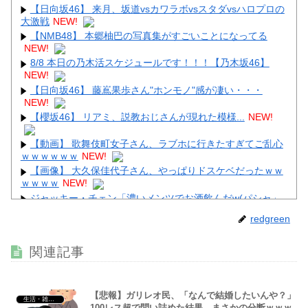
【日向坂46】 来月、坂道vsカワラボvsスタダvsハロプロの
大激戦
NEW!
【NMB48】 本郷柚巴の写真集がすごいことになってる
NEW!
Powered by livedoor 相互RSS
8/8 本日の乃木活スケジュールです！！！【乃木坂46】
NEW!
【日向坂46】 藤嶌果歩さん"ホンモノ"感が凄い・・・
NEW!
【櫻坂46】 リアミ、説教おじさんが現れた模様...
NEW!
【動画】 歌舞伎町女子さん、ラブホに行きたすぎてご乱心
ｗｗｗｗｗｗ
NEW!
【画像】 大久保佳代子さん、やっぱりドスケベだったｗｗ
ｗｗｗｗ
NEW!
ジャッキー・チェン「濃いメンツでお酒飲んだw(パシャ」
NEW!
redgreen
【画像】 佳子さま、ボディラインがHすぎる…
NEW!
【衝撃】 佐藤二朗(57)、久しぶりにXを更新！その内容が
関連記事
ガチでヤバすぎる…
NEW!
【悲報】ガリレオ民、「なんで結婚したいんや？」
生活・雑談・恋愛
100レス超で問い詰めた結果→まさかの分断ｗｗｗ