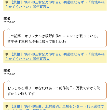
💬
【悲報】NGT48三村妃乃(9年目)、初選抜ならず→「意地を張
らせてください」留年宣言ｗ
匿名
2026/8/08
この記事、オリジナルは荻野由佳のコメントが載っている。
留年せず三村も埼玉に帰って欲しいわ
💬
【悲報】NGT48三村妃乃(9年目)、初選抜ならず→「意地を張
らせてください」留年宣言ｗ
匿名
2026/8/08
おっしゃる通りアホなだけあって前作初日３万枚ですから恥
ずかしい限りです
💬
【速報】NGT48新曲、北村優羽が単独センター→13人選抜で