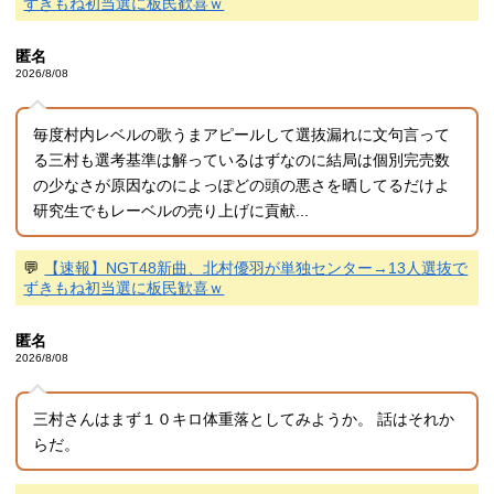
ずきもね初当選に板民歓喜ｗ
匿名
2026/8/08
毎度村内レベルの歌うまアピールして選抜漏れに文句言って
る三村も選考基準は解っているはずなのに結局は個別完売数
の少なさが原因なのによっぽどの頭の悪さを晒してるだけよ
研究生でもレーベルの売り上げに貢献...
💬
【速報】NGT48新曲、北村優羽が単独センター→13人選抜で
ずきもね初当選に板民歓喜ｗ
匿名
2026/8/08
三村さんはまず１０キロ体重落としてみようか。 話はそれか
らだ。