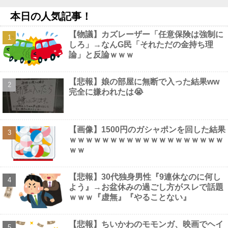
【画像】 大久保佳代子さん、やっぱりドスケベだったｗｗｗｗｗ
本日の人気記事！
ｗ
NEW!
ジャッキー・チェン「濃いメンツでお酒飲んだw(パシャ」
NEW!
【物議】カズレーザー「任意保険は強制に
【画像】 佳子さま、ボディラインがHすぎる…
NEW!
しろ」→なんG民「それただの金持ち理
【衝撃】 佐藤二朗(57)、久しぶりにXを更新！その内容がガチで
論」と反論ｗｗｗ
ヤバすぎる…
NEW!
【悲報】娘の部屋に無断で入った結果ww
完全に嫌われたは😭
Powered by livedoor 相互RSS
【画像】1500円のガシャポンを回した結果
ｗｗｗｗｗｗｗｗｗｗｗｗｗｗｗｗｗｗｗ
ｗｗ
【悲報】30代独身男性『9連休なのに何し
よう』→お盆休みの過ごし方がスレで話題
ｗｗｗ『虚無』『やることない』
【悲報】ちいかわのモモンガ、映画でヘイ