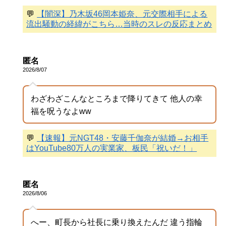
💬
【闇深】乃木坂46岡本姫奈、元交際相手による
流出騒動の経緯がこちら…当時のスレの反応まとめ
匿名
2026/8/07
わざわざこんなところまで降りてきて 他人の幸
福を呪うなよww
💬
【速報】元NGT48・安藤千伽奈が結婚→お相手
はYouTube80万人の実業家、板民「祝いだ！」
匿名
2026/8/06
へー、町長から社長に乗り換えたんだ 違う指輪