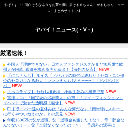
やば！すご！面白そうなネタをお茶の間に届ける５ちゃん・がるちゃんニュー
ス・まとめサイトです
ヤバイ！ニュース(・∀・)
厳選速報！
外国人「理解できない」日本人ファンタジスタがまだ無所属で欧
州人が困惑..獲得を求める声が続出！【海外の反応】
NEW!
【にじさんじ】 ルイス「ドパガキの時代は終わり！セロトニン優
位のセロガキなるわよ！ンンンきんもちいい〜〜！！ドパドパド
パ...
NEW!
【ホロライブ】 ねねち概要欄、小学生並みの感想で草
NEW!
宮澤エマに「国宝級の浴衣美人」の声！「マイ・フィクション」
イベントで魅せた透明感【画像】
NEW!
F1ドライバー達の夏休みは「みんな海だな」「南半球にスキーし
に行くやついねえのか」との意見
NEW!
年収1500万の父が退職。父「退職金も渡したよな？」母「貯金な
んてないよー」父「全部なくなったの！？」→予想外の返事に