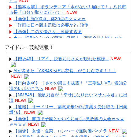
と...
NEW!
【熊本地震】 ボランティア「水がない！届けて！」八代市
市長「自分で取りに行って」
NEW!
【画像】顔100点、体30点の女ｗｗｗ
「洋画に日本版主題歌は必要か?」論争
【画像】この女優さん、可愛すぎる
カープOBがゾンタバ問題に激怒！「謝罪会見を開くべき」
「カープファンも怒るで」
アイドル・芸能速報！
【画像】顔100点、体30点の女ｗｗｗ
【櫻坂46】 リアミ、説教おじさんが現れた模様...
NEW!
AIが考えた「AKB48っぽい衣装」がこちらです！！！
NEW!
【日向坂46】 まさかの楽曲も披露！『三期生LIVE』愛知公
Powered by livedoor 相互RSS
演のレポがこちら
NEW!
【NMB48】 池帆乃香が「幸せになりたいマサムネ君」に出
演
NEW!
【速報】 オードリー、藤嶌果歩1st写真集を受け取る【日向
坂46】
NEW!
【画像】 書道甲子園とかいうお○ぱい見放題の大会ｗｗｗ
ｗｗｗｗ
NEW!
【画像】 女優・夏菜、ロンハーで無防備パ○チラ
NEW!