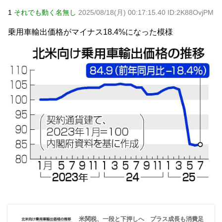
う！！！！！
NEW!
1
それでも動く名無し
2025/08/18(月) 00:17:15.40 ID:2K88OvjPM
【画像】 北海道の1500万の中古物件、レベチｗｗｗｗｗｗ
ｗｗｗｗｗｗｗｗｗｗｗｗｗｗ
NEW!
乗用車輸出価格がマイナス18.4%になった模様
【画像】24歳の人妻さん、露天風呂で撮られるｗｗｗｗｗ
ｗｗｗｗｗｗｗｗｗｗｗｗ
NEW!
【完全まとめ】親の介護と老後の不安｜ガル民のリアル体
験談を総整理
NEW!
【物議】元TBSアナ山本里菜が離婚報告→”宝物”発言にガル
民総ツッコミｗｗｗ
NEW!
元AKB社長、22億円申告漏れ 乃木坂46運営会社の株式を
パチンコ京楽産業に譲渡【ノース・リバー】【窪田康志】
元AKB社長、22億円申告漏れ 乃木坂46運営会社の株式を
パチンコ京楽産業に譲渡【ノース・リバー】【窪田康志】
Powered by livedoor 相互RSS
米関税、一段と下押しへ プラス成長も消費足