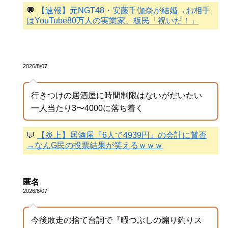
💬
【速報】元NGT48・安藤千伽奈が結婚→お相手
はYouTube80万人の実業家、板民「祝いだ！」
2026/8/07
行きつけの居酒屋に時間制限はないがだいたい
一人当たり3〜4000に落ち着く
💬
【炎上】居酒屋『6人で4939円』の会計に賛否
→なんG民の投票結果が笑えるｗｗｗ
匿名
2026/8/07
今後敗走の捨て台詞で『暇つぶしの煽り釣りス