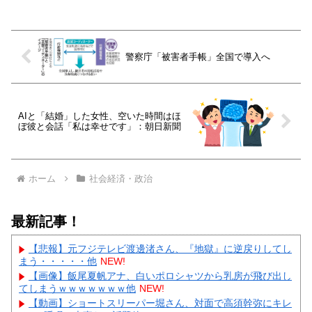
警察庁「被害者手帳」全国で導入へ
AIと「結婚」した女性、空いた時間はほ
ぼ彼と会話「私は幸せです」：朝日新聞
ホーム
社会経済・政治
最新記事！
【悲報】元フジテレビ渡邊渚さん、『地獄』に逆戻りしてし
まう・・・・・他
NEW!
【画像】飯尾夏帆アナ、白いポロシャツから乳房が飛び出し
てしまうｗｗｗｗｗｗｗ他
NEW!
【動画】ショートスリーパー堀さん、対面で高須幹弥にキレ