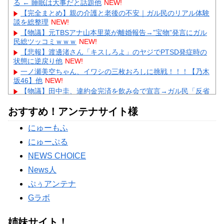
る ← 睡眠は大事だと話題他
NEW!
【完全まとめ】親の介護と老後の不安｜ガル民のリアル体験
談を総整理
NEW!
【物議】元TBSアナ山本里菜が離婚報告→”宝物”発言にガル
民総ツッコミｗｗｗ
NEW!
【悲報】渡邊渚さん「キスしろよ」のヤジでPTSD発症時の
状態に逆戻り他
NEW!
一ノ瀬美空ちゃん、イワシの三枚おろしに挑戦！！！【乃木
坂46】他
NEW!
【物議】田中圭、違約金完済を飲み会で宣言→ガル民「反省
ゼロ」と大荒れｗｗｗ
NEW!
おすすめ！アンテナサイト様
【物議】広末涼子まさかの地上波復帰→”次男の言葉”にガル
民大激論ｗｗｗ
NEW!
にゅーもふ
【衝撃】｢ブラに5000円は贅沢｣と妻を叱った夫→まさかの
正体にガル民が大激怒ｗｗｗ
にゅーぷる
Powered by livedoor 相互RSS
NEWS CHOICE
News人
ぷぅアンテナ
Gラボ
姉妹サイト！