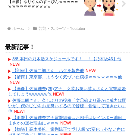
【画像】ゆりやんのすっぴんｗｗｗｗｗ
ｗｗｗｗｗｗｗｗｗｗｗ
ホーム
芸能・スポーツ・Youtuber
最新記事！
8/8 本日の乃木活スケジュールです！！！【乃木坂46】他
NEW!
【朗報】佐藤二朗さん、ハグを報告他
NEW!
【驚愕】東京都、ようやく気づいた模様ｗｗｗｗｗｗｗ他
NEW!
【画像】佐藤佳奈(29)アナ、女装お笑い芸人さんと電撃結婚
してしまうwwwwww他
NEW!
佐藤二朗さん、久しぶりの投稿「文◯砲より遥かに威力は弱
いが、僕の◯◯をお見舞いするので皆様、覚悟して頂きたい」
他
NEW!
【衝撃】佐藤佳奈アナ電撃結婚→お相手はレインボー池田、
まさかの退社理由にｗｗｗ
NEW!
【物議】高木美帆、歯列矯正で”別人級”の変化→心ない声に
ガル民ブチギレ擁護ｗｗｗ
NEW!