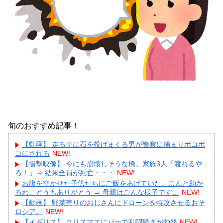
旬のおすすめ記事！
【動画】 走る車に石を投げまくる男が警察に捕まりボコボ
コにされる
NEW!
【衝撃映像】 今にも崩壊しそうな橋。家族3人「渡れるや
ろ！」⇒ 結果全員が死亡・・・
NEW!
お腹を空かせた子供たちにご飯をあげていた。ほんと助か
るわ、どうもありがとう → 母親はこんな様子です…
NEW!
【動画】 野菜売りのおじさんにドローンを特攻させるおそ
ロシア。
NEW!
【イギリス】 クリスマスにバーで乱闘騒ぎが勃発
NEW!