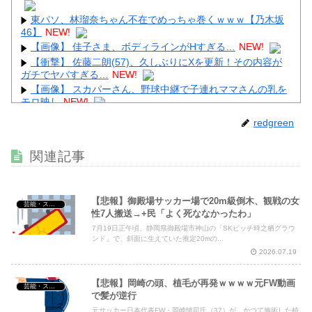
東パソ、林瑠奈ちゃん不在でめっちゃ巻くｗｗｗ【乃木坂
46】
NEW!
【画像】 佳子さま、ボディラインがHすぎる…
NEW!
【衝撃】 佐藤二朗(57)、久しぶりにXを更新！その内容が
ガチでヤバすぎる…
NEW!
【画像】 スカパーさん、野球中継で子連れママさんの乳を
モロ映し
NEW!
【画像】 ほぼ全裸なドスケベコスプレイヤーの身体がエ□
redgreen
すぎるｗｗｗ
NEW!
【画像】 アラフォー∧∨女優さん、顔もお○ぱいもドスケベ
関連記事
すぎるｗｗｗｗｗｗ
NEW!
【悲報】御殿場サッカー場で20m級倒木、観戦の女
芸能・スポーツ・Youtuber
性7人搬送→+民「よく死ななかったわ」
7月19日正午頃、静岡県御殿場市神山の「SKピッチ時之栖グラウ
Powered by livedoor 相互RSS
ンド」で、斜面に生えていた推定20mの...
2026.07.19
【悲報】岡崎の頭、植毛が再発ｗｗｗｗ元FW動画
芸能・スポーツ・Youtuber
で髪が逆行
元サッカー日本代表FW・岡崎慎司氏（37）が、かつて施術した植