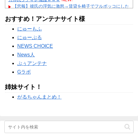
【悲報】彼氏の浮気に激怒→賃貸を椅子でフルボッコにした
女性にガル民総ツッコミｗｗｗ
おすすめ！アンテナサイト様
【物議】水川かたまりの授乳姿に“子育て警察”出動→ガル民
「私も足組んでた」大合唱ｗｗｗ
にゅーもふ
【物議】小原ブラス『若作りは痛い』発言にガル民激怒→ア
ラフォー本音噴出ｗｗｗ
にゅーぷる
Powered by livedoor 相互RSS
NEWS CHOICE
News人
ぷぅアンテナ
Gラボ
姉妹サイト！
がるちゃんまとめ！