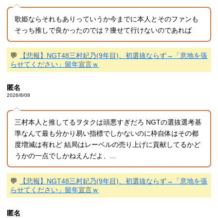
歌姫ならそれもありっていうか今までに本人とそのファンも
そっち推しで良かったのでは？痩せて行けないのであれば
💬
【悲報】NGT48三村妃乃(9年目)、初選抜ならず→「意地を張
らせてください」留年宣言ｗ
匿名
2026/8/08
三村本人と推してるヲタクは頭悪すぎだろ NGTの選抜選考基
準なんて最も分かり易い指標でしかないのに枠自体はその都
度増減は有れど 結局はレーベルの売り上げに貢献してるかど
うかの一点でしかねえんだよ、...
💬
【悲報】NGT48三村妃乃(9年目)、初選抜ならず→「意地を張
らせてください」留年宣言ｗ
匿名