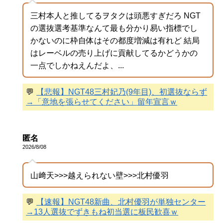
三村本人と推してるヲタクは頭悪すぎだろ NGT
の選抜選考基準なんて最も分かり易い指標でし
かないのに枠自体はその都度増減は有れど 結局
はレーベルの売り上げに貢献してるかどうかの
一点でしかねえんだよ、...
💬
【悲報】NGT48三村妃乃(9年目)、初選抜ならず
→「意地を張らせてください」留年宣言ｗ
匿名
2026/8/08
山﨑天>>>越えられない壁>>>北村優羽
💬
【速報】NGT48新曲、北村優羽が単独センター
→13人選抜でずきもね初当選に板民歓喜ｗ