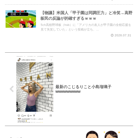
【物議】米国人「甲子園は同調圧力」と冷笑→高野
芸能・スポーツ・Youtuber
板民の反論が的確すぎるｗｗｗ
5ch高校野球板（hsb）に「アメリカの友人が甲子園の全校応援を
見て失笑していた」という投稿が立ち、...
2026.07.31
最新のこじるりこと小島瑠璃子
wwwwwwwww