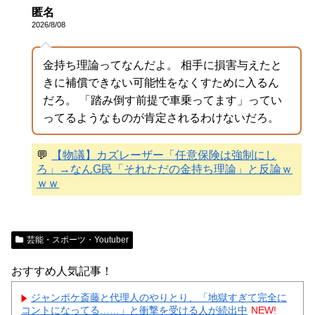
匿名
2026/8/08
金持ち理論ってなんだよ。 相手に損害与えたと
きに補償できない可能性をなくすために入るん
だろ。 「踏み倒す前提で車乗ってます」ってい
ってるようなものが肯定されるわけないだろ。
💬
【物議】カズレーザー「任意保険は強制にし
ろ」→なんG民「それただの金持ち理論」と反論ｗ
ｗｗ
芸能・スポーツ・Youtuber
おすすめ人気記事！
ジャンポケ斎藤と代理人のやりとり、「地獄すぎて完全に
コントになってる……」と衝撃を受ける人が続出中
NEW!