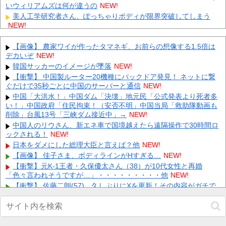
いウィリアムズは何が違うの
NEW!
美人工学研究者さん、ぽっちゃりボディが限界突破してしまう
NEW!
【悲報】女芸人の漫才、レベルが低すぎる...その理由がこれwww
他
NEW!
【画像】 農家ワイが作ったタマネギ、お前らの想像する1.5倍は
デカいぞ
【悲報】グレタさん、デモ中に捕まる→ご満悦すぎて草wwwww
NEW!
他
NEW!
韓国サッカーのイメージが墜落
NEW!
【VTuber】NHK「ぶいあーる！」真夏のホラーSPに月ノ美兎・
【衝撃】 中国製ルーター20機種にバックドア発見！ ネットに繋
ましろ爻・市松寿ゞ謡が出演！“VTuber×ホラー”を...
NEW!
ぐだけで35秒ごとに中国のサーバーと通信
NEW!
【衝撃】ストライクさん以外にも姿が変わりすぎたキャラ続
中国「大洪水！」中国ダム「決壊」地元民「公式発表より死者多
出！？ 他
NEW!
い！」中国政府「住民拘束！（安否不明」中国当局「救助隊動画も
削除」台風13号「三峡ダム接近中」→
【動画】サンチョとかいうガチ天才ｗｗｗｗｗｗ 他
NEW!
NEW!
【画像】 福原遥さん、意外とあるｗ
中国人のリウさん、新エネ車で国境越えたら遠隔操作で30時間ロ
NEW!
ックされる！
NEW!
日本をダメにした総理大臣、ワースト１位が同点でこの人ｗｗｗ
ｗｗｗ
日本をダメにした総理大臣と言えば？他
NEW!
NEW!
【画像】 佳子さま、ボディラインがHすぎる…
NEW!
Powered by livedoor 相互RSS
【衝撃】元K-1王者・久保優太さん（38）が10代女性と再婚
「色々言われそうですが…」・・・・・・・・・他
NEW!
【衝撃】 佐藤二朗(57)、久しぶりにXを更新！その内容がガチで
ヤバすぎる…
NEW!
【Vtuber】中日のCS進出が普通にあり得るセリーグ他
NEW!
【画像】 スカパーさん、野球中継で子連れママさんの乳をモロ映
し
NEW!