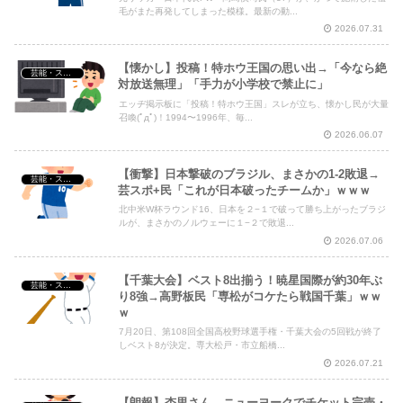
毛がまた再発してしまった模様。最新の動...
2026.07.31
【懐かし】投稿！特ホウ王国の思い出→「今なら絶
芸能・スポーツ・Youtuber
対放送無理」「手力が小学校で禁止に」
エッヂ掲示板に「投稿！特ホウ王国」スレが立ち、懐かし民が大量
召喚(ﾟдﾟ)！1994〜1996年、毎...
2026.06.07
【衝撃】日本撃破のブラジル、まさかの1-2敗退→
芸能・スポーツ・Youtuber
芸スポ+民「これが日本破ったチームか」ｗｗｗ
北中米W杯ラウンド16、日本を２−１で破って勝ち上がったブラジ
ルが、まさかのノルウェーに１−２で敗退...
2026.07.06
【千葉大会】ベスト8出揃う！暁星国際が約30年ぶ
芸能・スポーツ・Youtuber
り8強→高野板民「専松がコケたら戦国千葉」ｗｗ
ｗ
7月20日、第108回全国高校野球選手権・千葉大会の5回戦が終了
しベスト8が決定。専大松戸・市立船橋...
2026.07.21
【朗報】杏里さん、ニューヨークでチケット完売・