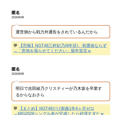
匿名
2026/8/08
運営側から戦力外通告をされているんだから
💬
【悲報】NGT48三村妃乃(9年目)、初選抜ならず
→「意地を張らせてください」留年宣言ｗ
匿名
2026/8/08
明日で吉田綾乃クリスティーが乃木坂を卒業す
るからなおさら
💬
【まとめ】NGT48だけ新曲1年4ヶ月ゼロ
→48G2026シングル表が完成したら砂漠すぎたｗ