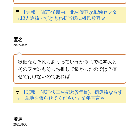
💬
【速報】NGT48新曲、北村優羽が単独センター
→13人選抜でずきもね初当選に板民歓喜ｗ
匿名
2026/8/08
歌姫ならそれもありっていうか今までに本人と
そのファンもそっち推しで良かったのでは？痩
せて行けないのであれば
💬
【悲報】NGT48三村妃乃(9年目)、初選抜ならず
→「意地を張らせてください」留年宣言ｗ
匿名
2026/8/08