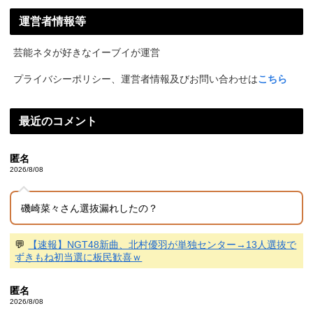
運営者情報等
芸能ネタが好きなイーブイが運営
プライバシーポリシー、運営者情報及びお問い合わせは
こちら
最近のコメント
匿名
2026/8/08
磯崎菜々さん選抜漏れしたの？
💬
【速報】NGT48新曲、北村優羽が単独センター→13人選抜で
ずきもね初当選に板民歓喜ｗ
匿名
2026/8/08