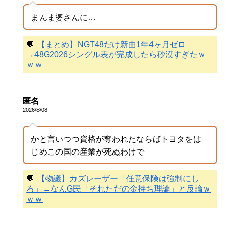
まんま婆さんに…
💬
【まとめ】NGT48だけ新曲1年4ヶ月ゼロ
→48G2026シングル表が完成したら砂漠すぎたｗ
ｗｗ
匿名
2026/8/08
かと言いつつ資格が奪われたならばトヨタをは
じめこの国の産業が死ぬわけで
💬
【物議】カズレーザー「任意保険は強制にし
ろ」→なんG民「それただの金持ち理論」と反論ｗ
ｗｗ