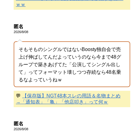
ｗｗ
匿名
2026/8/08
そもそものシングルではないBoosty独自会で売
上げ伸ばしてんだよっていうのなら今まで48グ
ループで築きあげてた「公演してシングル出し
て」ってフォーマット壊しつつ存続なら48名乗
るなよっていうねｗ
💬
【保存版】NGT48本スレの用語＆名物まとめ
→「通知表」「亀」「他店叩き」って何ｗ
匿名
2026/8/08