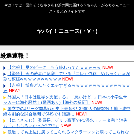
やば！すご！面白そうなネタをお茶の間に届ける５ちゃん・がるちゃんニュー
ス・まとめサイトです
ヤバイ！ニュース(・∀・)
厳選速報！
【悲報】 夏のピーク、もう終わってたｗｗｗｗｗ
NEW!
【緊急】 今の若者に急増している『コレ』依存、めちゃくちゃ深
刻な模様w w w w w w w w w w
NEW!
【吉報】 博多どんたくエチすぎるｗｗｗｗｗｗｗｗｗｗｗｗｗｗ
ｗ
NEW!
外国人「日本は世界を支配する」「悪いけど..」日本の小学生サ
ッカーに海外騒然！(動画あり)【海外の反応】
NEW!
国立でのJリーグ開幕戦が史上最多6万3960人の観客数！地上波中
継＆劇的な試合展開でSNSでも話題に
NEW!
【にじさんじ】 委員長、ゲリラ豪雨でPC浸水→データ完全消失
も「おもしろいかった????」
NEW!
低迷しても上位に戻ってこられるマクラーレンと戻ってこられな