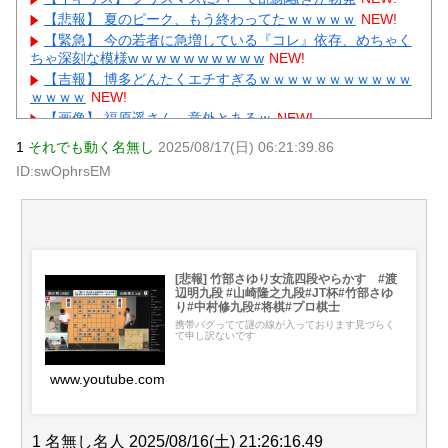
【悲報】 夏のピーク、もう終わってたｗｗｗｗｗ
NEW!
【緊急】 今の若者に急増している『コレ』依存、めちゃく
ちゃ深刻な模様w w w w w w w w w w
NEW!
【吉報】 博多どんたくエチすぎるｗｗｗｗｗｗｗｗｗｗｗ
ｗｗｗｗ
NEW!
【画像】 福原遥さん、意外とあるｗ
NEW!
日本をダメにした総理大臣、ワースト１位が同点でこの人
1
それでも動く名無し
2025/08/17(日) 06:21:39.86
ｗｗｗｗｗｗ
NEW!
ID:swOphrsEM
【衝撃】佐藤佳奈アナ電撃結婚→お相手はレインボー池
田、まさかの退社理由にｗｗｗ
NEW!
【物議】高木美帆、歯列矯正で”別人級”の変化→心ない声に
ガル民ブチギレ擁護ｗｗｗ
NEW!
元AKB社長、22億円申告漏れ 乃木坂46運営会社の株式を
パチンコ京楽産業に譲渡【ノース・リバー】【窪田康志】
[悲報] 竹部さゆり女流四段やらかす #渡
辺明九段 #山崎隆之九段#JT杯#竹部さゆ
元AKB社長、22億円申告漏れ 乃木坂46運営会社の株式を
り#中村修九段#将棋#プロ棋士
パチンコ京楽産業に譲渡【ノース・リバー】【窪田康志】
携帯バグってて謎の線が入っております見づらく
て申し訳ないです
www.youtube.com
Powered by livedoor 相互RSS
1 名無し名人 2025/08/16(土) 21:26:16.49