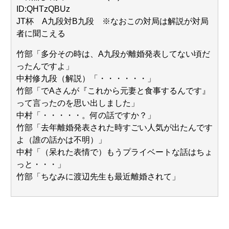
ID:QHTzQBUz
JT杯 A九段対B九段 ※なおこの対局は解説が対局
者に聞こえる
竹部「多分その時は、A九段が離婚発表してない頃だ
ったんですよ」
中村修九段（解説）「・・・・・・」
竹部「でAさんが『これから元妻と食事するんです』
って言ったのを思い出しました」
中村「・・・・・。何の話ですか？」
竹部「去年離婚発表された時すごい人気が出たんです
よ（誰の話かは不明）」
中村「（呆れた表情で）もうプライベートな話はちょ
っと・・・」
竹部「ちなみに渡辺先生も最近離婚されて」