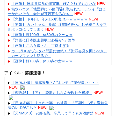
【画像】 日本共産党の街宣車、ほんと碌でもないな
NEW!
積水ハウス「地面師に55億円騙し取られた…」ワイ「はえ
ーかわいそう…会社滅茶苦茶やろなぁ」
NEW!
【悲報】 ドル円、年末150円割れへｗｗｗｗｗ
NEW!
【速報】 みいちゃん、覚醒し戦闘民族化。お子様二人をフ
ルボッコにしてしまう
NEW!
【画像】顔100点、体30点の女ｗｗｗ
「洋画に日本版主題歌は必要か?」論争
【画像】この女優さん、可愛すぎる
カープOBがゾンタバ問題に激怒！「謝罪会見を開くべき」
「カープファンも怒るで」
【画像】顔100点、体30点の女ｗｗｗ
アイドル・芸能速報！
【日向坂46】 藤嶌果歩さん"ホンモノ"感が凄い・・・
NEW!
Powered by livedoor 相互RSS
【櫻坂46】 リアミ、説教おじさんが現れた模様...
NEW!
【日向坂46】 まさかの楽曲も披露！『三期生LIVE』愛知公
演のレポがこちら
NEW!
【元NMB48】 安部若菜、卒業して早くもお酒解禁
NEW!