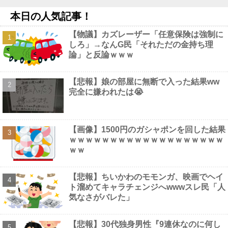
ゲーム業界ご用達のフォント、年間料金“53倍”かつ“更新毎に値上
本日の人気記事！
げ”のありえない契約により多数撤退へ・・・他
NEW!
【宇崎ちゃんは遊びたい！】BiCute Bunnies Figure「宇崎花」
【物議】カズレーザー「任意保険は強制に
「宇崎月」メタリックパープルver. プライズフィギュア【ラウンド
しろ」→なんG民「それただの金持ち理
ワン限定で展開決定】他
NEW!
論」と反論ｗｗｗ
【画像】 ほぼ全裸なドスケベコスプレイヤーの身体がエ□すぎる
ｗｗｗ
NEW!
【画像】 アラフォー∧∨女優さん、顔もお○ぱいもドスケベすぎ
【悲報】娘の部屋に無断で入った結果ww
るｗｗｗｗｗｗ
NEW!
完全に嫌われたは😭
【画像】1500円のガシャポンを回した結果
ｗｗｗｗｗｗｗｗｗｗｗｗｗｗｗｗｗｗｗ
Powered by livedoor 相互RSS
ｗｗ
【悲報】ちいかわのモモンガ、映画でヘイ
ト溜めてキャラチェンジへwwwスレ民「人
気なさがバレた」
【悲報】30代独身男性『9連休なのに何し