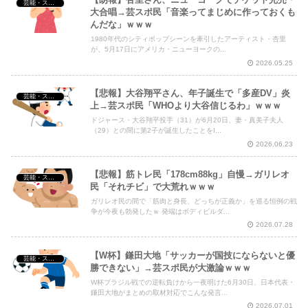
芸能・スポーツ・Youtuber
大合唱→芸スポ民「音楽ってまじめに作っておくも
んだな」ｗｗｗ
1980年代のシティポップシーンを牽引したアーティスト・杏里
が、5月17日にアメリカ・ニューヨークの...
2026.05.25
【悲報】大谷翔平さん、年子誕生で「多産DV」炎
芸能・スポーツ・Youtuber
上→芸スポ民「WHOより大谷信じるわ」ｗｗｗ
ドジャース・大谷翔平投手（31）が6月20日、妻・真美子夫人
（29）との間に第2子が誕生したことをI...
2026.06.23
【悲報】筋トレ民「178cm88kg」自慢→ガリレオ
芸能・スポーツ・Youtuber
民「それチビ」で大荒れｗｗｗ
ガリレオ民の間で「筋肉と身長、どっちが正義か」を巡る恒例の戦
争が今夜も勃発したｗ 発端はボディビルダ...
2026.07.28
【W杯】鎌田大地「サッカーが国技にならないと優
芸能・スポーツ・Youtuber
勝できない」→芸スポ民が大激論ｗｗｗ
W杯ブラジル戦での逆転負けから一夜明けた6月30日、日本代表・
鎌田大地がまとめの取材対応でこんな発言...
2026.07.01