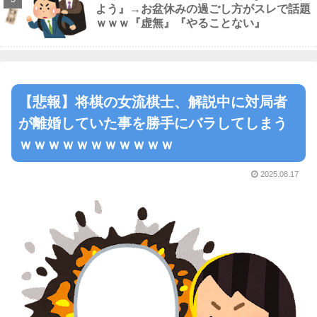
よう』→お盆休みの過ごし方がスレで話題
ｗｗｗ『虚無』『やることない』
【悲報】将棋の女流棋士、解説中に対局者
が離婚していた事を勝手にバラしてしまう
ｗｗｗｗｗｗｗｗｗｗｗ
2025.08.17