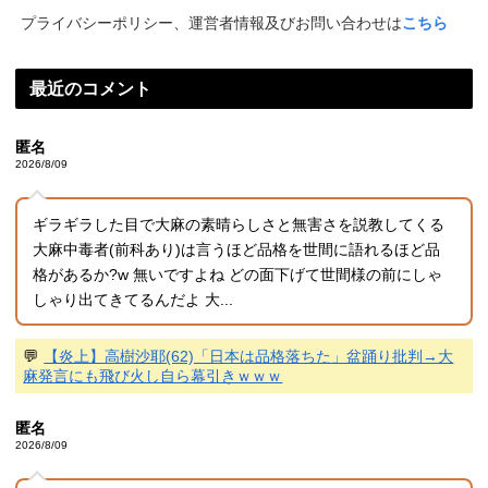
プライバシーポリシー、運営者情報及びお問い合わせは
こちら
最近のコメント
匿名
2026/8/09
ギラギラした目で大麻の素晴らしさと無害さを説教してくる
大麻中毒者(前科あり)は言うほど品格を世間に語れるほど品
格があるか?w 無いですよね どの面下げて世間様の前にしゃ
しゃり出てきてるんだよ 大...
💬
【炎上】高樹沙耶(62)「日本は品格落ちた」盆踊り批判→大
麻発言にも飛び火し自ら幕引きｗｗｗ
匿名
2026/8/09