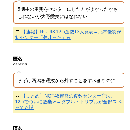
5期生の甲斐をセンターにした方がよかったかも
しれないが大野愛実にはなれない
💬
【速報】NGT48 12th選抜13人発表→北村優羽が
初センター「夢叶った」ｗ
匿名
2026/8/09
まずは西潟を選抜から外すことをすべきなのに
💬
【まとめ】NGT48運営の複数センター商法、
12thでついに放棄ｗ→ダブル・トリプルが全部スベ
ってた説
匿名