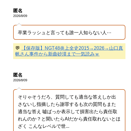
匿名
2026/8/09
卒業ラッシュと言っても誰一人知らない人⋯
💬
【保存版】NGT48炎上全史2015→2026→山口真
帆さん事件から新曲砂漠まで一気読みｗ
匿名
2026/8/09
そりゃそうだろ、質問しても適当な答えしか出
さないし指摘したら謝罪するも次の質問もまた
適当な答え 嘘ばっか表示して損害出たら責任取
れんのか？と聞いたらAIだから責任取れないとほ
ざく こんなレベルで世...