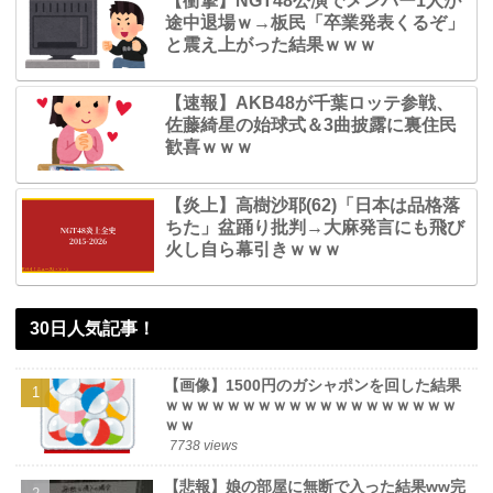
【衝撃】NGT48公演でメンバー1人が
途中退場ｗ→板民「卒業発表くるぞ」
と震え上がった結果ｗｗｗ
【速報】AKB48が千葉ロッテ参戦、
佐藤綺星の始球式＆3曲披露に裏住民
歓喜ｗｗｗ
【炎上】高樹沙耶(62)「日本は品格落
ちた」盆踊り批判→大麻発言にも飛び
火し自ら幕引きｗｗｗ
30日人気記事！
【画像】1500円のガシャポンを回した結果
ｗｗｗｗｗｗｗｗｗｗｗｗｗｗｗｗｗｗｗ
ｗｗ
7738 views
【悲報】娘の部屋に無断で入った結果ww完