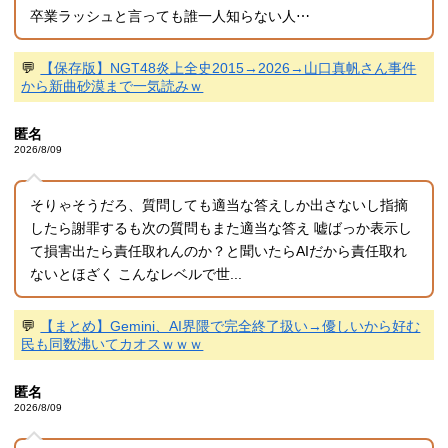
卒業ラッシュと言っても誰一人知らない人⋯
💬
【保存版】NGT48炎上全史2015→2026→山口真帆さん事件
から新曲砂漠まで一気読みｗ
匿名
2026/8/09
そりゃそうだろ、質問しても適当な答えしか出さないし指摘
したら謝罪するも次の質問もまた適当な答え 嘘ばっか表示し
て損害出たら責任取れんのか？と聞いたらAIだから責任取れ
ないとほざく こんなレベルで世...
💬
【まとめ】Gemini、AI界隈で完全終了扱い→優しいから好む
民も同数沸いてカオスｗｗｗ
匿名
2026/8/09