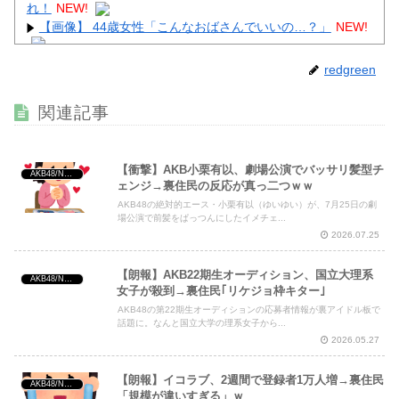
れ！
NEW!
【画像】 44歳女性「こんなおばさんでいいの…？」
NEW!
【画像】 男の87%はお○ぱいに目がいってスマホケースに
redgreen
気づかない自撮りｗ
NEW!
【動画】 巨乳女子さん、コメダ珈琲で発情してしまった結
関連記事
果ｗｗｗｗｗｗ
NEW!
【衝撃】AKB小栗有以、劇場公演でバッサリ髪型チ
AKB48/NGT48/他アイドル
ェンジ→裏住民の反応が真っ二つｗｗ
AKB48の絶対的エース・小栗有以（ゆいゆい）が、7月25日の劇
Powered by livedoor 相互RSS
場公演で前髪をぱっつんにしたイメチェ...
2026.07.25
【朗報】AKB22期生オーディション、国立大理系
AKB48/NGT48/他アイドル
女子が殺到→裏住民｢リケジョ枠キター｣
AKB48の第22期生オーディションの応募者情報が裏アイドル板で
話題に。なんと国立大学の理系女子から...
2026.05.27
【朗報】イコラブ、2週間で登録者1万人増→裏住民
AKB48/NGT48/他アイドル
「規模が違いすぎる」ｗ