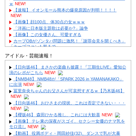
ｗ
NEW!
【速報】 イオンモール熊本の爆発原因が判明！！！！
NEW!
【画像】顔100点、体30点の女ｗｗｗ
「洋画に日本版主題歌は必要か?」論争
【画像】この女優さん、可愛すぎる
カープOBがゾンタバ問題に激怒！「謝罪会見を開くべき」
「カープファンも怒るで」
【画像】顔100点、体30点の女ｗｗｗ
アイドル・芸能速報！
【日向坂46】 まさかの楽曲も披露！『三期生LIVE』愛知公
演のレポがこちら
NEW!
【NMB48】 NMB48が「SPARK 2026 in YAMANAKAKO」
に出演
NEW!
Powered by livedoor 相互RSS
冨里奈央ちゃんのお父さんが可哀想すぎるｗ【乃木坂46】
NEW!
【日向坂46】 おひさまの現状、これは否定できない・・・
NEW!
【櫻坂46】 森田ひかる推し、これには大歓喜
NEW!
【画像】 テレ東の深夜がスゴイ、セクシー女優のナマ乳を
モロ流し
NEW!
【動画】 役満ボディ・岡田紗佳(32)、ダンスで乳が大暴