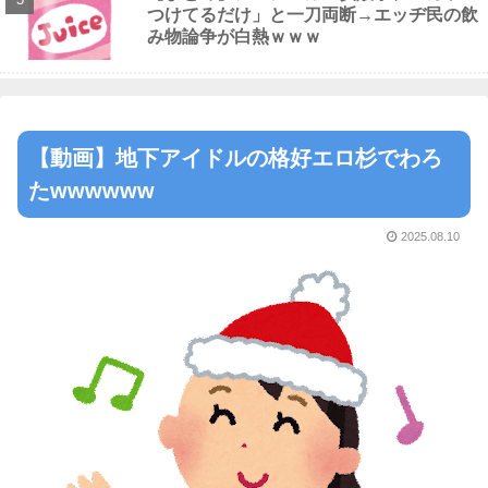
つけてるだけ」と一刀両断→エッヂ民の飲
み物論争が白熱ｗｗｗ
【動画】地下アイドルの格好エロ杉でわろ
たwwwwww
2025.08.10