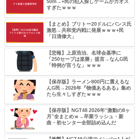
50m→+民の犯人探しゲームがカオス
すぎたｗｗｗ
【まとめ】ブリトー20ドルにバンス氏
激怒→共和党内戦に発展ｗｗｗ+民
「日清偉大」
【悲報】上原浩治、名球会基準に
「250セーブは楽勝」提言→なんG民
「特例が言うな」ｗｗｗ
【保存版】ラーメン800円に震えるな
んG民→2026年『物価あるある』集め
たら生々しすぎたｗｗｗ
【保存版】NGT48 2026年“激動の8ヶ
月”全まとめｗ→卒業ラッシュ・新
曲・初センター全部詰め込んだ