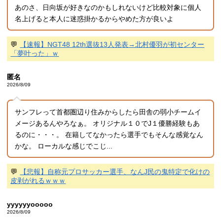
あのさ、日向坂が好きなのかもしれないけど比較対象に個人
名上げると本人に迷惑掛かるからやめた方が良いよ
💬
【速報】NGT48 12th選抜13人発表→北村優羽が初センター
「夢叶った」ｗ
匿名
2026/8/09
サンフレって首都圏辺り住みからしたら田舎の弱小チームイ
メージあるんやろなぁ。 オリジナル１０でJ１優勝経験もあ
るのに・・・。 在籍してなかったら選手でもそんな感覚なん
かな。 ローカルな感じでこじ...
💬
【悲報】自称元プロサッカー選手、なんJ民の鬼特定で化けの
皮剥がれるｗｗｗ
yyyyyyooooo
2026/8/09