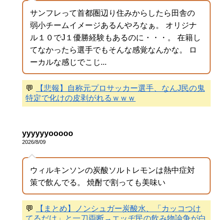
サンフレって首都圏辺り住みからしたら田舎の
弱小チームイメージあるんやろなぁ。 オリジナ
ル１０でJ１優勝経験もあるのに・・・。 在籍し
てなかったら選手でもそんな感覚なんかな。 ロ
ーカルな感じでこじ...
💬
【悲報】自称元プロサッカー選手、なんJ民の鬼
特定で化けの皮剥がれるｗｗｗ
yyyyyyooooo
2026/8/09
ウィルキンソンの炭酸ソルトレモンは熱中症対
策で飲んでる。 焼酎で割っても美味い
💬
【まとめ】ノンシュガー炭酸水、「カッコつけ
てるだけ」と一刀両断→エッヂ民の飲み物論争が白