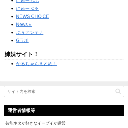
にゅーもふ
【完全まとめ】旦那への不満・夫婦のすれ違い｜ガル民のリ
アル本音を総整理
にゅーぷる
Powered by livedoor 相互RSS
NEWS CHOICE
News人
ぷぅアンテナ
Gラボ
姉妹サイト！
がるちゃんまとめ！
運営者情報等
芸能ネタが好きなイーブイが運営