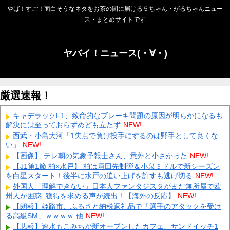
やば！すご！面白そうなネタをお茶の間に届ける５ちゃん・がるちゃんニュー
ス・まとめサイトです
ヤバイ！ニュース(・∀・)
厳選速報！
キャデラックF1、致命的なブレーキ問題の原因が明らかになるも
解決には至っておらずめども立たず
NEW!
西武・小島大河「1失点で負け投手にするのは野手として良くな
い」
NEW!
【画像】 テレ朝の気象予報士さん、意外と小さかった
NEW!
【J1第1節 柏×水戸】 柏は垣田先制弾＆小泉ミドルで新シーズン
を白星スタート！後半に水戸の追い上げを許すも逃げ切る
NEW!
外国人「理解できない」日本人ファンタジスタがまだ無所属で欧
州人が困惑..獲得を求める声が続出！【海外の反応】
NEW!
【朗報】姫路市、ふるさと納税返礼品で「選手のアタックを受け
る高級SM」ｗｗｗｗ 他
NEW!
【悲報】速水もこみちが新オープンしたカフェ、サンドイッチ1