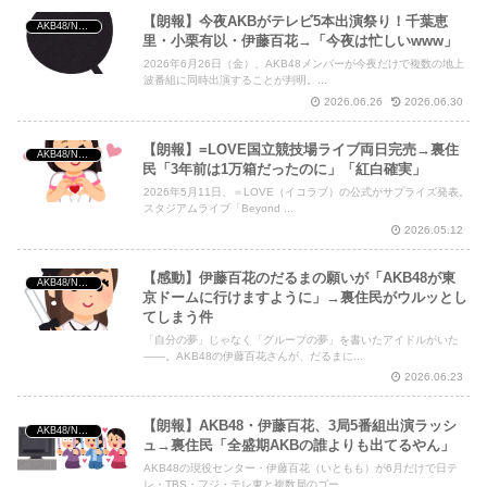
【朗報】今夜AKBがテレビ5本出演祭り！千葉恵
AKB48/NGT48/他アイドル
里・小栗有以・伊藤百花→「今夜は忙しいwww」
2026年6月26日（金）、AKB48メンバーが今夜だけで複数の地上
波番組に同時出演することが判明。...
2026.06.26
2026.06.30
【朗報】=LOVE国立競技場ライブ両日完売→裏住
AKB48/NGT48/他アイドル
民「3年前は1万箱だったのに」「紅白確実」
2026年5月11日、＝LOVE（イコラブ）の公式がサプライズ発表。
スタジアムライブ「Beyond ...
2026.05.12
【感動】伊藤百花のだるまの願いが「AKB48が東
AKB48/NGT48/他アイドル
京ドームに行けますように」→裏住民がウルッとし
てしまう件
「自分の夢」じゃなく「グループの夢」を書いたアイドルがいた
――。AKB48の伊藤百花さんが、だるまに...
2026.06.23
【朗報】AKB48・伊藤百花、3局5番組出演ラッシ
AKB48/NGT48/他アイドル
ュ→裏住民「全盛期AKBの誰よりも出てるやん」
AKB48の現役センター・伊藤百花（いともも）が6月だけで日テ
レ・TBS・フジ・テレ東と複数局のゴー...