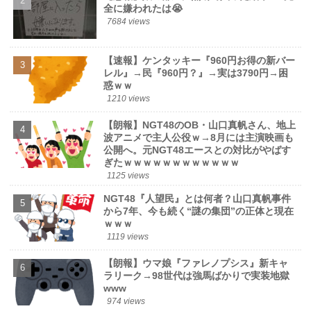
全に嫌われたは😭
7684 views
【速報】ケンタッキー『960円お得の新バー
レル』→民『960円？』→実は3790円→困
惑ｗｗ
1210 views
【朗報】NGT48のOB・山口真帆さん、地上
波アニメで主人公役ｗ→8月には主演映画も
公開へ。元NGT48エースとの対比がやばす
ぎたｗｗｗｗｗｗｗｗｗｗｗｗ
1125 views
NGT48『人望民』とは何者？山口真帆事件
から7年、今も続く“謎の集団”の正体と現在
ｗｗｗ
1119 views
【朗報】ウマ娘『ファレノプシス』新キャ
ラリーク→98世代は強馬ばかりで実装地獄
www
974 views