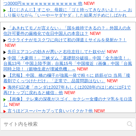
つ3000円ｗｗｗｗｗｗｗｗｗｗｗｗｗ 他
NEW!
【にじさんじ】すこや、母親に「ゴミ持ってきなさいよ！」→ お
しり振りながら「いーやーヤダヤダ」した結果ガチめにしばかれ
る...
NEW!
【衝撃】カーミラかそれとも…！？悩む選択の結果がコチラ 他
「あきれてモノが言えない」「国を維持できるの？」外国人の永
NEW!
住許可要件の厳格化で在日中国人の本音は？
NEW!
【試合後コメント】新庄監督｜楽天 19回戦｜コメントまとめ｜
ウクライナがモスクワに向けて初の弾道ミサイルを発射か？！
8/9 他
NEW!
NEW!
【悲報】 大分県、ガチで逝く・・・・・・
NEW!
先日エアコンの効きが悪いと右往左往してた奴やが
NEW!
【悲報】 取引先専務「Aを20個注文する」 ぼく「いつも1～2個
中国「大豪雨！」三峡ダム「基礎部分破損」中国「全力放流！」
しか使わないけど本当に20であってる？」 取専「あってる...
NEW!
台風13号「中国上陸予測」台風15号「中国接近（画像」中国「台風
同時上陸！（穀物生産が壊滅危機」→
【画像】北朝鮮のビアガール、エッッッッッッッッッッッッッッ
NEW!
ッッッ！
NEW!
【悲報】 中国、橋の欄干が強風一発で粉々に 鉄筋ゼロ 当局「接
着剤でくっつけただけ」「正常で、品質問題はない」
【画像】 例の美人すぎるおにぎり屋さん、裏でおっさんが握って
NEW!
いたｗｗｗｗｗｗｗｗｗｗｗｗｗｗｗｗｗ
NEW!
海外F1記者「ホンダは2027年もしくは2028年のはじめにはF1で
再びトップに戻れると確信」他
元いいとも青年隊、中居正広の”素顔”を暴露
NEW!
NEW!
【画像】 テレ東の深夜がスゴイ、セクシー女優のナマ乳をモロ流
Powered by livedoor 相互RSS
し
NEW!
言うほどスーパーカブって良いバイクか？他
NEW!
【動画】 役満ボディ・岡田紗佳(32)、ダンスで乳が大暴れ！
NEW!
【カープ実況】鈴木健矢(ブルペンデー)vs片山皓心【広島-DeNA/
横浜スタジアム】他
NEW!