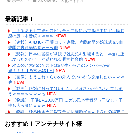
ホーム
AKB48/NGT48/他アイドル
最新記事！
【あるある】主婦がスピリチュアルにハマる理由にガル民共
感の嵐→本音続々ｗｗｗ
NEW!
【速報】AKB48が千葉ロッテ参戦、佐藤綺星の始球式＆3曲
披露に裏住民歓喜ｗｗｗ他
NEW!
【悲報】日本の警察が拳銃で凶悪犯を射殺すると「本当に正
しかったのか？」と疑われる異常社会他
NEW!
次回の乃木ののゲストは5期生からこのメンバーが登
場！！！【乃木坂46】他
NEW!
【画像】もうこれくらいの外人でいいから交尾したいｗｗｗ
他
NEW!
【動画】絶対に触ってはいけないお○ぱいが発見されてしま
うｗｗｗｗｗｗｗ他
NEW!
【物議】”子供1人2000万円”にガル民本音爆発→子なし・子
持ち大激論にｗｗｗ
NEW!
【物議】ひろゆき氏に嫁ブチギレ離婚宣言→まさかの結末に
ガル民騒然ｗｗｗ
NEW!
おすすめ！アンテナサイト様
【続報】三山凌輝、あんかけパスタ店も割烹店もピンチ→ガ
ル民「自業自得」大合唱ｗｗｗ