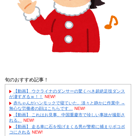
旬のおすすめ記事！
【動画】 ウクライナのダンサーの驚くべき超絶足技ダンス
が凄すぎるｗ！！
NEW!
赤ちゃんがハンモックで寝ていた。淡々と静かに作業中 →
無心な労働者の顔はこちらです…
NEW!
【動画】 これはお見事。中国重慶市で珍しい事故が撮影さ
れる。
NEW!
【動画】 走る車に石を投げまくる男が警察に捕まりボコボ
コにされる
NEW!