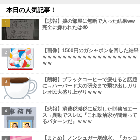
【画像】 44歳女性「こんなおばさんでいいの…？」
NEW!
本日の人気記事！
【速報】中比スカボロー礁を巡る問題で遂に米国参戦、まさかの
こっち擁護であっち批判！！他
NEW!
【悲報】娘の部屋に無断で入った結果ww
絵師「このイラストを描く過程をタイムラプスで動画にしまし
完全に嫌われたは😭
た！」→とんでもないものが映り込んで16万いいね他
NEW!
【画像】 男の87%はお○ぱいに目がいってスマホケースに気づか
ない自撮りｗ
NEW!
【動画】 巨乳女子さん、コメダ珈琲で発情してしまった結果ｗｗ
【画像】1500円のガシャポンを回した結果
ｗｗｗｗ
NEW!
ｗｗｗｗｗｗｗｗｗｗｗｗｗｗｗｗｗｗｗ
ｗｗ
【朗報】ブラックコーヒーで痩せると話題
に→ハーバード大の研究まで飛び出しガリ
Powered by livedoor 相互RSS
レオ民大盛り上がりｗｗｗ
【悲報】消費税減税に反対した財務省エー
ス→異動でスレ民『これ政治家が間違って
るパターンだ』ｗｗｗ
【まとめ】ノンシュガー炭酸水、「カッコ