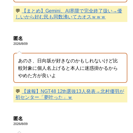
💬
【まとめ】Gemini、AI界隈で完全終了扱い→優
しいから好む民も同数沸いてカオスｗｗｗ
匿名
2026/8/09
あのさ、日向坂が好きなのかもしれないけど比
較対象に個人名上げると本人に迷惑掛かるから
やめた方が良いよ
💬
【速報】NGT48 12th選抜13人発表→北村優羽が
初センター「夢叶った」ｗ
匿名
2026/8/09