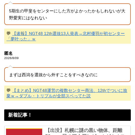
5期生の甲斐をセンターにした方がよかったかもしれないが大
野愛実にはなれない
💬
【速報】NGT48 12th選抜13人発表→北村優羽が初センター
「夢叶った」ｗ
匿名
2026/8/09
まずは西潟を選抜から外すことをすべきなのに
💬
【まとめ】NGT48運営の複数センター商法、12thでついに放
棄ｗ→ダブル・トリプルが全部スベってた説
新着記事！
【出没】札幌に謎の黒い物体、距離