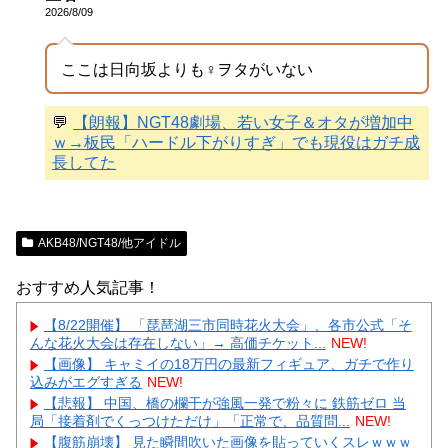
2026/8/09
ここは日向坂よりも♀ヲタがいない
💬
【朗報】NGT48劇場、若い女子＆オタが増加中
ｗ→板民「ハードル下がりすぎ」でも現役はガチ成
長してた
AKB48/NGT48/他アイドル
おすすめ人気記事！
【8/22開催】 「琵琶湖三市同時花火大会」、各市公式「そ
んな花火大会は存在しない」→ 高価チケット...
NEW!
【画像】 キャミイの18万円の最新フィギュア、ガチで作り
込みがエグすぎる
NEW!
【悲報】 中国、橋の欄干が強風一発で粉々に 鉄筋ゼロ 当
局「接着剤でくっつけただけ」「正常で、品質問...
NEW!
【腹筋崩壊】 見た瞬間吹いた画像を貼っていくスレｗｗｗ