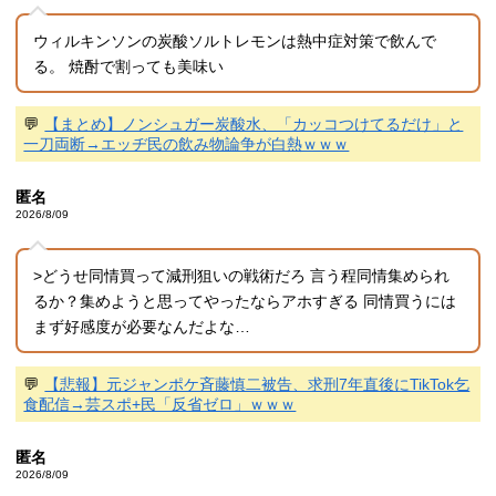
ウィルキンソンの炭酸ソルトレモンは熱中症対策で飲んで
る。 焼酎で割っても美味い
💬
【まとめ】ノンシュガー炭酸水、「カッコつけてるだけ」と
一刀両断→エッヂ民の飲み物論争が白熱ｗｗｗ
匿名
2026/8/09
>どうせ同情買って減刑狙いの戦術だろ 言う程同情集められ
るか？集めようと思ってやったならアホすぎる 同情買うには
まず好感度が必要なんだよな…
💬
【悲報】元ジャンポケ斉藤慎二被告、求刑7年直後にTikTok乞
食配信→芸スポ+民「反省ゼロ」ｗｗｗ
匿名
2026/8/09