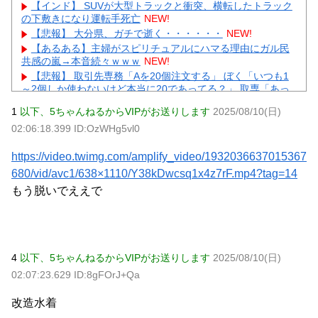
【インド】 SUVが大型トラックと衝突、横転したトラック
の下敷きになり運転手死亡
NEW!
【悲報】 大分県、ガチで逝く・・・・・・
NEW!
【あるある】主婦がスピリチュアルにハマる理由にガル民
共感の嵐→本音続々ｗｗｗ
NEW!
【悲報】 取引先専務「Aを20個注文する」 ぼく「いつも1
～2個しか使わないけど本当に20であってる？」 取専「あっ
てる」→結果『こう』なったんだが...
NEW!
1
以下、5ちゃんねるからVIPがお送りします
2025/08/10(日)
【画像】北朝鮮のビアガール、エッッッッッッッッッッッ
02:06:18.399 ID:OzWHg5vl0
ッッッッッッ！
NEW!
【画像】 例の美人すぎるおにぎり屋さん、裏でおっさんが
https://video.twimg.com/amplify_video/1932036637015367
握っていたｗｗｗｗｗｗｗｗｗｗｗｗｗｗｗｗｗ
NEW!
元いいとも青年隊、中居正広の”素顔”を暴露
NEW!
680/vid/avc1/638×1110/Y38kDwcsq1x4z7rF.mp4?tag=14
【物議】”子供1人2000万円”にガル民本音爆発→子なし・子
もう脱いでええで
持ち大激論にｗｗｗ
NEW!
元AKB社長、22億円申告漏れ 乃木坂46運営会社の株式を
パチンコ京楽産業に譲渡【ノース・リバー】【窪田康志】
元AKB社長、22億円申告漏れ 乃木坂46運営会社の株式を
パチンコ京楽産業に譲渡【ノース・リバー】【窪田康志】
4
以下、5ちゃんねるからVIPがお送りします
2025/08/10(日)
02:07:23.629 ID:8gFOrJ+Qa
改造水着