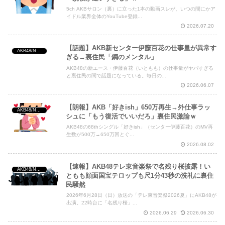
5ch AKBサロン（裏）に立った1本の動画スレが、いつの間にかア
イドル業界全体のYouTube登録...
2026.07.20
【話題】AKB新センター伊藤百花の仕事量が異常す
AKB48/NGT48/他アイドル
ぎる→裏住民「鋼のメンタル」
AKB48の新エース・伊藤百花（いともも）の仕事量がヤバすぎる
と裏住民の間で話題になっている。毎日の...
2026.06.07
【朗報】AKB「好きish」650万再生→外仕事ラッ
AKB48/NGT48/他アイドル
シュに「もう復活でいいだろ」裏住民激論ｗ
AKB48の68thシングル「好きish」（センター伊藤百花）のMV再
生数が500万→650万回とぐ...
2026.08.02
【速報】AKB48テレ東音楽祭で名残り桜披露！い
AKB48/NGT48/他アイドル
ともも顔面国宝テロップも尺1分43秒の洗礼に裏住
民騒然
2026年6月28日（日）放送の「テレ東音楽祭2026夏」にAKB48が
出演。22時台に「名残り桜」...
2026.06.29
2026.06.30