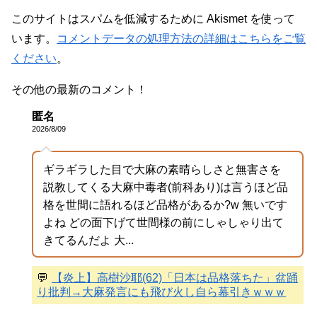
このサイトはスパムを低減するために Akismet を使って
います。
コメントデータの処理方法の詳細はこちらをご覧
ください
。
その他の最新のコメント！
匿名
2026/8/09
ギラギラした目で大麻の素晴らしさと無害さを
説教してくる大麻中毒者(前科あり)は言うほど品
格を世間に語れるほど品格があるか?w 無いです
よね どの面下げて世間様の前にしゃしゃり出て
きてるんだよ 大...
💬
【炎上】高樹沙耶(62)「日本は品格落ちた」盆踊
り批判→大麻発言にも飛び火し自ら幕引きｗｗｗ