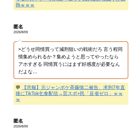
熱ｗｗｗ
匿名
2026/8/09
>どうせ同情買って減刑狙いの戦術だろ 言う程同
情集められるか？集めようと思ってやったなら
アホすぎる 同情買うにはまず好感度が必要なん
だよな…
💬
【悲報】元ジャンポケ斉藤慎二被告、求刑7年直
後にTikTok乞食配信→芸スポ+民「反省ゼロ」ｗｗ
ｗ
匿名
2026/8/09