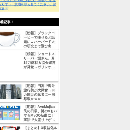
匿名
2026/8/08
戦友会や遺族の中には形
プレを良く思ってない方
フィクション作家が言っ
💬
【まとめ】靖国神社、
禁止令→愛国コスプレ会
画像にネット民阿鼻叫喚
匿名
2026/8/08
島根エアプ共がネット知
マジで雪は積もらない。
訳ではないよ。 今年３
たら地元で豪雪扱いされ
らない。 新潟と違って