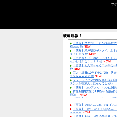
厳選速報！
【悲報】ブ
様www 他
NE
【悲報】瀬
えてしまう 
【にじさん
ないわけがな
【画像】と
他
NEW!
巨人・堀田(1
ｗｗｗｗｗｗ
フジテレビ
テンツが御蔵
【悲報】 