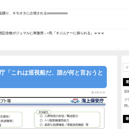
 livedoor 相互RSS
記事！
【朗報】円高で海外旅行勢が大興奮→30カ国目の猛者に一
【画像】1500円のガシャポンを回した結果ｗｗｗｗｗｗｗ
【悲報】娘の部屋に無断で入った結果ww完全に嫌われたは
【悲報】アニソン盆踊り、キモオタに占領されるwwwwww