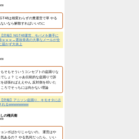
匿名
2026/8/08
荻野由佳がアイドルにな
今は整形と加工で顔が変
の頃の整形前の顔でアイ
申し訳ないけど厚かまし
💬
【悲報】NGT48三村妃
抜ならず→「意地を張ら
年宣言ｗ
匿名
2026/8/08
三村さん辛いよね 若い
て競争率も高くなるし 
では選抜は厳しいのでは
技できるのだしNGTを
けるのも第二のチャンス