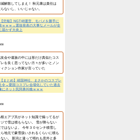
にこだわる...
い、バレない♪ → こうな
開される。
NEW!
💬
【悲報】NGT48三村妃
抜ならず→「意地を張ら
年宣言ｗ
EW!
ンテンツが御蔵入りになっ
匿名
2026/8/08
の通知」
NEW!
ネ」→
NEW!
NGT48は相変わらずの
気ないなら解散すればい
コミｗｗｗ
NEW!
合唱にｗｗｗ
NEW!
💬
【悲報】NGT48運営
業に譲渡【ノース・リバー】
解除ｗｗｗ→選抜発表の
員に届かず大炎上
業に譲渡【ノース・リバー】
匿名
2026/8/08