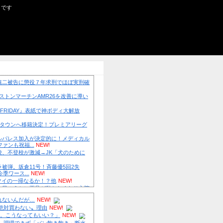
５ちゃん・がるちゃんニュース・まとめサイトです
ース(・∀・)
「被告はモンスター」元ジャンポケ斉藤慎二被告に懲役７年求
実？弁護側の主張が無理筋なワケ
NEW!
伊Autosprint誌：ニューエイ代表渾身のアストンマーチンAMR
た最大の功労者はカルディレ
NEW!
【画像】 小倉ゆうか(27)さん、7年ぶり『FRIDAY』表紙で神
NEW!
日本代表FW前田大然がイプスウィッチ・タウンへ移籍決定！プ
初挑戦
NEW!
英国人「ようこそ」冨安健洋、クリスタルパレス加入が決定的
検査をパス！現地サポが歓迎！アーセナルファンも祝福...
NEW!
【超朗報】スクールドッグを導入した学校、不登校が激減→JK
学校行きたくなる」他
NEW!
カープ〝悪夢〟アドゥワが筒香にサヨナラ被弾。坂倉11号！斉藤