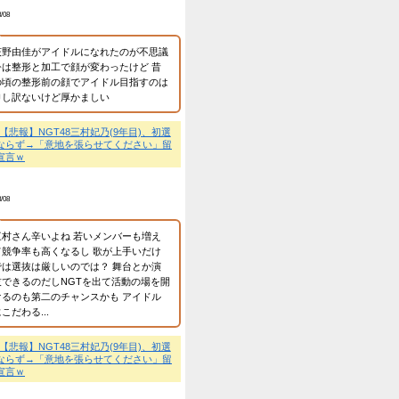
ムナーに祟られる」ｗｗｗ
が何と言おうと
運営者情報等
芸能ネタが好きなイーブ
2025.07.28
プライバシーポリシー、
問い合わせは
こちら
最近のコメント