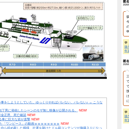
【衝撃】名護の天然記念物ガジュマルに車激突→+民「キジ
統】海上保安庁「これは巡視船だ、誰
船なんだ」