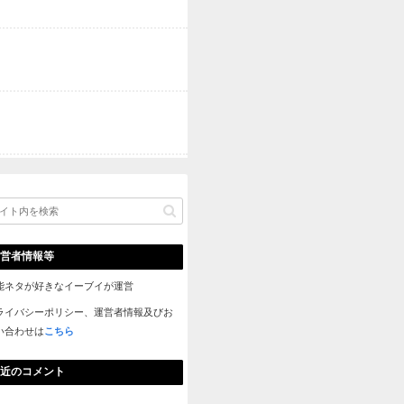
宮迫の焼き肉店・牛宮城に産地偽造の疑惑が！炎上商法なの？ 
【SKE48】江籠裕奈、初写真集が発売前重版決定！秋元康氏「
ても許せてしまう可愛さ」 他
同尊敬ｗｗｗ
Powered by livedoor 相互RSS
ｗｗｗｗｗｗｗｗｗｗｗｗｗｗ

ww