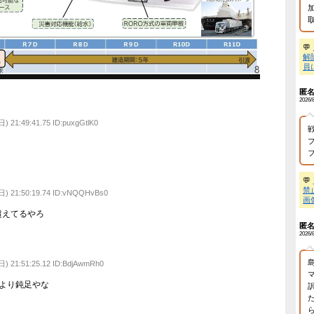
の目を盗んで、いけない事をしようとしていた。ゆっくりやればバレな
EW!
】 河内長野市で警官が包丁男に発砲したシーンのモザ無し映像が公
】【北朝鮮】最高指導者金正恩、死亡確認
NEW!
】 山道で落石。前を走る車に巨大な岩が直撃
NEW!
EOSで1000万回再生された「ワンピース」の動画ｗｗｗｗｗｗｗｗ
N
レビが金の卵を産む鶏を自ら絞め殺した模様、社運を賭けたドル箱コ
……
NEW!
】 ロシアさん、ついに国民の財産を没収しはじめる
NEW!
億円突破でFIREの45歳独身男性が半年後に仕事復帰を決意した「1通
】 まんさん、ブチ切れ「電車内でこういうポジのおじ、ガチでイラ
】坂口杏里、逃走ｗｗｗｗｗｗｗｗｗｗｗ
NEW!
】巨人・高梨雄平にお泊まり不倫愛報道→ガル民「紳士たれ」総ツッ
】55歳大久保佳代子の性欲告白にガル民総ツッコミ→更年期本音大
B社長、22億円申告漏れ 乃木坂46運営会社の株式をパチンコ京楽産
志】
動く名無し
2025/07/27(日) 21:49:05.80 ID:vNQQHvBs0
B社長、22億円申告漏れ 乃木坂46運営会社の株式をパチンコ京楽産
志】
船は無理があるやろ…