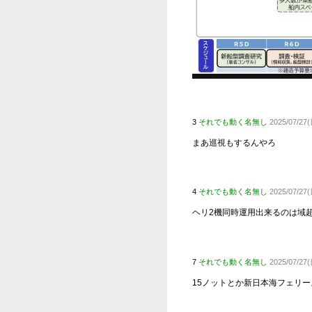
彼が私
った…
N
【話題
【速報
【動画
XVID
フジテ
てしまい
【悲報
資産1
【画像
【悲報
【衝撃
【物議
元AK
【窪田康
1
それでも
元AK
【窪田康
これで巡視