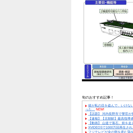
【伝
巡視