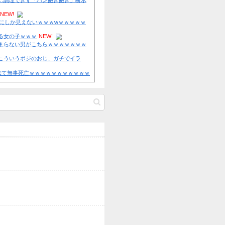
点！辻遠藤ら0封も高が同点被弾。4連敗で今季ワース...
NEW!
X収益化、終了へ インプレゾンビやパクツイの一掃なるか！？
自宅で左手に違和感を覚えた開業医、その日のうちに両足が動
すると……他
NEW!
ラオウがサウザーに勝てないって信じられないんだが…
NEW!
【速報】PTA会長「PTA参加拒否した親へ最終警告。こうなっ
ヒコロヒー コンビニで割引おにぎりは〝絶対買わない〟理由
N
題になりすぎて即撤回他
NEW!
PTA会長「PTA参加拒否した親へ最終警告。こうなってもいい？
元AKB社長、22億円申告漏れ 乃木坂46運営会社の株式をパチ
に譲渡【ノース・リバー】【窪田康志】
【熊本地震】 避難者の食生活、改善急務…調理できず「パン飽
なお３万戸超
NEW!
元AKB社長、22億円申告漏れ 乃木坂46運営会社の株式をパチ
に譲渡【ノース・リバー】【窪田康志】
【悲報】 味噌ラーメンで行列、出来ない
NEW!
AKB運営会社が新潟県に虚偽説明していた証拠書類が流出！【NG
【画像】 最近のJKの体育祭、もはや風俗にしか見えないｗｗｗ
件】【AKS】
ｗｗｗ❤
NEW!
AKB運営会社が新潟県に虚偽説明していた証拠書類が流出！【NG
【画像】 こういうブラに乳首ひっかけてる女の子ｗｗｗ
NEW!
件】【AKS】
【動画】 ラッキースケベにニヤニヤが止まらない男がこちらｗ
スポニチがNGT48山口真帆と暴行犯の私的つながりを捏造 AKB
ｗｗｗｗｗｗｗｗｗｗｗ
NEW!
販売する新聞社
【画像】 まんさん、ブチ切れ「電車内でこういうポジのおじ、
ネ」→
NEW!
【驚愕】ピンサ□で５分で出したら店長来て無事死亡ｗｗｗｗ
ｗｗｗ
NEW!
劇団ひとり パイロットだった父との会話「UFOを見たって報
ない」 他
Powered by livedoor 相互RSS
【乃木坂46】日奈子卒コンに選抜メンって出るの？？？ 他
【感想スレ】水曜日のダウンタウン【2代目関根勤選手権ほか】