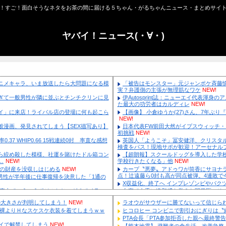
やば！すご！面白そうなネタをお茶の間に届ける
ヤバイ！ニュ
タゴリラとか往年のアニメキャラ、いま放送したら大問題になる模
W!
戸環奈がスタイルよすぎて一般男性が隣に並ぶとチンチクリンに見
他
NEW!
じ】酒寄、「けんチャイ」に来店！ライバル店の登場に何も起こら
く…！？ 他
NEW!
んでもなくエッチな一般漫画、発見されてしまう【SEX描写あり】
9年ドラ1)(25) 防御率0.37 WHIP0.66 15戦連続0封 率直な感想
ｗ 他
NEW!
が金の卵を産む鶏を自ら絞め殺した模様、社運を賭けたドル箱コン
入りになってしまい……
NEW!
ロシアさん、ついに国民の財産を没収しはじめる
NEW!