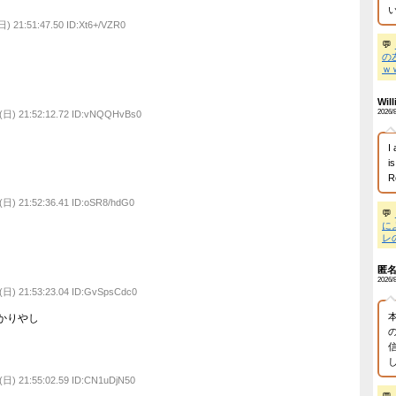
 by livedoor 相互RSS