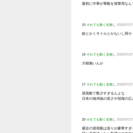
3
それでも
まあ巡視も
4
それでも
ヘリ2機同
7
それでも
15ノット