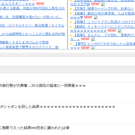
突破でFIREの45歳独身男性が半年後に仕事復帰を決意した「1通の
まんさん、ブチ切れ「電車内でこういうポジのおじ、ガチでイラ
doさん(23)、お●ぱいの大きさが判明してしまう！
NEW!
口杏里、逃走ｗｗｗｗｗｗｗｗｗｗｗ
NEW!
TWICEのモモ(30)さん、裸よりＨなスケスケ衣装を着てしまうｗｗ
人・高梨雄平にお泊まり不倫愛報道→ガル民「紳士たれ」総ツッコ
W!
W!
uki.、お乳の始まりハワイで解禁してしまう
NEW!
5歳大久保佳代子の性欲告白にガル民総ツッコミ→更年期本音大合
ギャル「妹の豊胸お○ぱいおもろすぎ！」ｗｗｗ
NEW!
EW!
ウェットスーツの脱ぎ方を教える動画、何故か900万回以上再生され
LAYのTERU”55歳激変”にガル民総ツッコミ→鼻科学論争に発展ｗ
EW!
ブ】虎金妃笑虎「引っ越し先、洗濯機置き場がない 今気づいた」
希美、中2息子の荷造り全代行→ガル民「駄目男製造」大激論ｗｗ
26】Winners2回戦第2試合：ロイヤルナイツ - 新台附属！ロイヤル
藤佳奈アナ電撃結婚→お相手はレインボー池田、まさかの退社理由
おおおおお他
NEW!
じ】熱斗くんのガキらしからぬ精神性とかっこよさに惚れるRei7他
じ】そまたますずの爆弾解除！そまたま大げんかで草他
シア軍のドローンをネット発射装置で撃墜するウクライナ。他
 livedoor 相互RSS