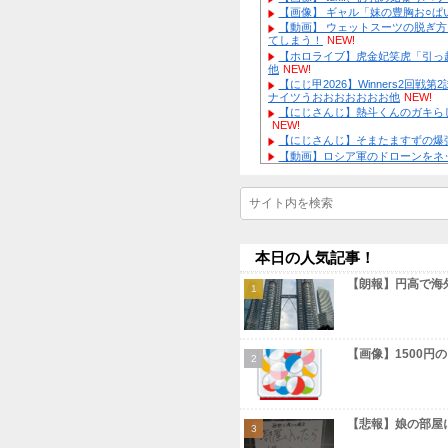
資産1億円
通知」
NEW!
【画像】 
ネ」→
NEW!
【画像】 A
【悲報】坂
【画像】 
【衝撃】巨
ｗｗｗｗ
NE
ミｗｗｗ
NE
【画像】 t
【物議】5
【画像】 
唱にｗｗｗ
N
【動画】 
【驚愕】G
てしまう！
N
ｗｗ
【ホロライ
【物議】辻
他
NEW!
ｗ
【にじ甲20
【衝撃】佐
ナイツうおお
にｗｗｗ
【にじさん
NEW!
【にじさん
【動画】ロ
Powered by