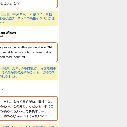
そもそもそういうコンセ
んでしょ？ じゃあ伝統
求を頑張ればええやん 
ところでそっちには向か
💬
【悲報】アニソン盆踊
領されるwwwwwwww
名無しの権兵衛
2026/8/08
チョンボばかりじゃない
る気あるの？ やる気何
加減解散してしまえ！ 
取らないし、いいじゃな
💬
【悲報】NGT48運営
解除ｗｗｗ→選抜発表の
員に届かず大炎上