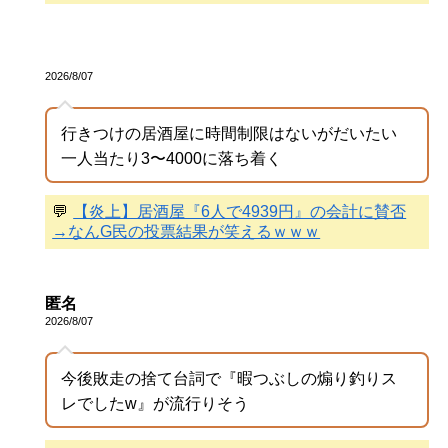
2026/8/07
行きつけの居酒屋に時間制限はないがだいたい
一人当たり3〜4000に落ち着く
💬
【炎上】居酒屋『6人で4939円』の会計に賛否
→なんG民の投票結果が笑えるｗｗｗ
匿名
2026/8/07
今後敗走の捨て台詞で『暇つぶしの煽り釣りス
レでしたw』が流行りそう