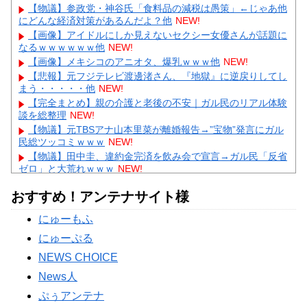
【物議】参政党・神谷氏「食料品の減税は愚策」←じゃあ他
にどんな経済対策があるんだよ？他
NEW!
【画像】アイドルにしか見えないセクシー女優さんが話題に
なるｗｗｗｗｗｗ他
NEW!
【画像】メキシコのアニオタ、爆乳ｗｗｗ他
NEW!
【悲報】元フジテレビ渡邊渚さん、『地獄』に逆戻りしてし
まう・・・・・他
NEW!
【完全まとめ】親の介護と老後の不安｜ガル民のリアル体験
談を総整理
NEW!
【物議】元TBSアナ山本里菜が離婚報告→”宝物”発言にガル
民総ツッコミｗｗｗ
NEW!
【物議】田中圭、違約金完済を飲み会で宣言→ガル民「反省
ゼロ」と大荒れｗｗｗ
NEW!
【物議】広末涼子まさかの地上波復帰→”次男の言葉”にガル
おすすめ！アンテナサイト様
民大激論ｗｗｗ
【衝撃】｢ブラに5000円は贅沢｣と妻を叱った夫→まさかの
にゅーもふ
正体にガル民が大激怒ｗｗｗ
にゅーぷる
Powered by livedoor 相互RSS
NEWS CHOICE
News人
ぷぅアンテナ