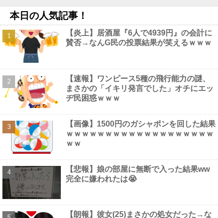
ｗ
NEW!
本日の人気記事！
大日本帝国陸軍「侵攻できたとして、食糧どうすんだよ」大本営
「現地調達」陸軍「え？」他
NEW!
【炎上】居酒屋『6人で4939円』の会計に
高市首相への賛同コメントの多さに苛立つ左派、これは不正工作
賛否→なんG民の投票結果が笑えるｗｗｗ
に違いない！と確信してしまった結果……他
NEW!
【画像】 女優・夏菜、ロンハーで無防備パ○チラ
NEW!
【超画像】 小倉ゆうか（元・小倉優香）が水着グラビア復帰ｗｗ
ｗｗｗ
NEW!
【速報】ワンピース5種の飛行能力の謎、
まさかの「イキリ発言でした」オチにエッ
ヂ民困惑ｗｗｗ
【画像】1500円のガシャポンを回した結果
Powered by livedoor 相互RSS
ｗｗｗｗｗｗｗｗｗｗｗｗｗｗｗｗｗｗｗ
ｗｗ
【悲報】娘の部屋に無断で入った結果ww
完全に嫌われたは😭
【朗報】彼女(25)まさかの処女だった→な