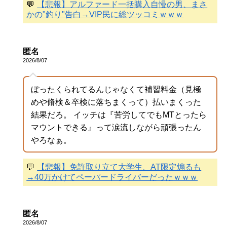
💬
【悲報】アルファード一括購入自慢の男、まさ
かの"釣り"告白→VIP民に総ツッコミｗｗｗ
匿名
2026/8/07
ぼったくられてるんじゃなくて補習料金（見極
めや脩検＆卒検に落ちまくって）払いまくった
結果だろ。 イッチは『苦労してでもMTとったら
マウントできる』って涙流しながら頑張ったん
やろなぁ。
💬
【悲報】免許取り立て大学生、AT限定煽るも
→40万かけてペーパードライバーだったｗｗｗ
匿名
2026/8/07