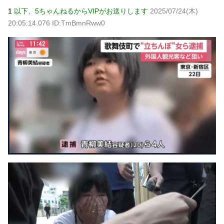
年収1500万の父が退職。父「退職金も渡したよな？」母
1
以下、5ちゃんねるからVIPがお送りします
2025/07/24(木)
「貯金なんてないよー」父「全部なくなったの！？」→予想
外の返事に家族騒然となり…
NEW!
20:05:14.076 ID:TmBmnRww0
嫁と子作り中なんだけどこうなるｗｗｗ
NEW!
【速報】 『有吉の夏休み』、とんでもない発表をしてしま
う！！！！！
NEW!
【完全まとめ】親の介護と老後の不安｜ガル民のリアル体
験談を総整理
NEW!
【物議】元TBSアナ山本里菜が離婚報告→”宝物”発言にガル
民総ツッコミｗｗｗ
NEW!
元AKB社長、22億円申告漏れ 乃木坂46運営会社の株式を
パチンコ京楽産業に譲渡【ノース・リバー】【窪田康志】
元AKB社長、22億円申告漏れ 乃木坂46運営会社の株式を
パチンコ京楽産業に譲渡【ノース・リバー】【窪田康志】
Powered by livedoor 相互RSS