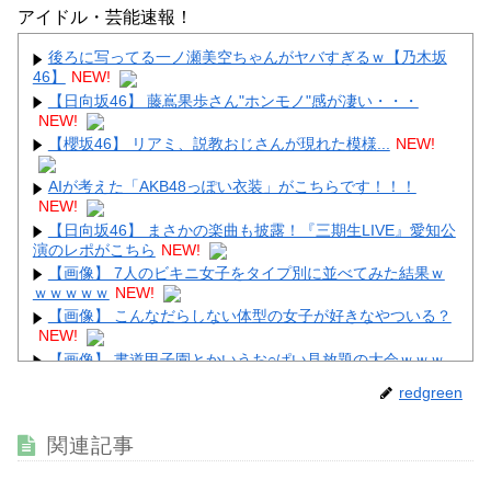
「カープファンも怒るで」
アイドル・芸能速報！
【画像】顔100点、体30点の女ｗｗｗ
後ろに写ってる一ノ瀬美空ちゃんがヤバすぎるｗ【乃木坂
46】
NEW!
【日向坂46】 藤嶌果歩さん"ホンモノ"感が凄い・・・
NEW!
【櫻坂46】 リアミ、説教おじさんが現れた模様...
NEW!
Powered by livedoor 相互RSS
AIが考えた「AKB48っぽい衣装」がこちらです！！！
NEW!
【日向坂46】 まさかの楽曲も披露！『三期生LIVE』愛知公
演のレポがこちら
NEW!
【画像】 7人のビキニ女子をタイプ別に並べてみた結果ｗ
ｗｗｗｗｗ
NEW!
【画像】 こんなだらしない体型の女子が好きなやついる？
NEW!
【画像】 書道甲子園とかいうお○ぱい見放題の大会ｗｗｗ
ｗｗｗｗ
NEW!
redgreen
【画像】 女優・夏菜、ロンハーで無防備パ○チラ
NEW!
【超画像】 小倉ゆうか（元・小倉優香）が水着グラビア復
関連記事
帰ｗｗｗｗｗ
NEW!