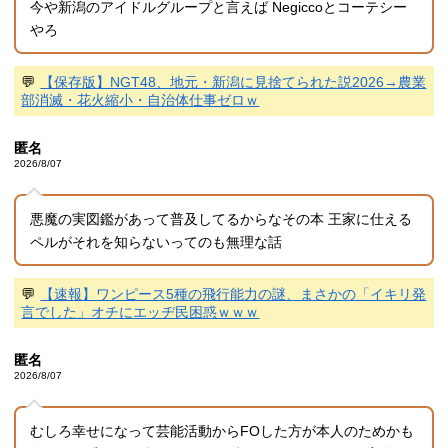
今や新潟のアイドルグループと言えば Negiccoとコーテシー
やろ
💬
【保存版】NGT48、地元・新潟に見捨てられた説2026→農業
部消滅・花火縮小・自治体仕事ゼロｗ
匿名
2026/8/07
悪魔の実図鑑があって普及してるからなその本 王家に仕える
ペルがそれを知らないってのも無理な話
💬
【速報】ワンピース5種の飛行能力の謎、まさかの「イキリ発
言でした」オチにエッヂ民困惑ｗｗｗ
匿名
2026/8/07
むしろ幸せになって芸能活動からFOした方が本人のためかも