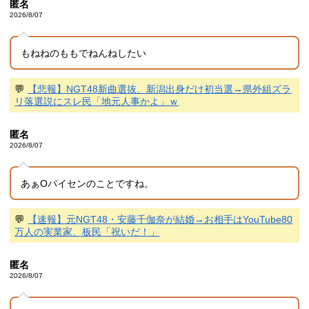
匿名
2026/8/07
もねねのももでねんねしたい
💬
【悲報】NGT48新曲選抜、新潟出身だけ初当選→県外組ズラ
リ落選説にスレ民「地元人事かよ」ｗ
匿名
2026/8/07
あぁOパイセンのことですね。
💬
【速報】元NGT48・安藤千伽奈が結婚→お相手はYouTube80
万人の実業家、板民「祝いだ！」
匿名
2026/8/07