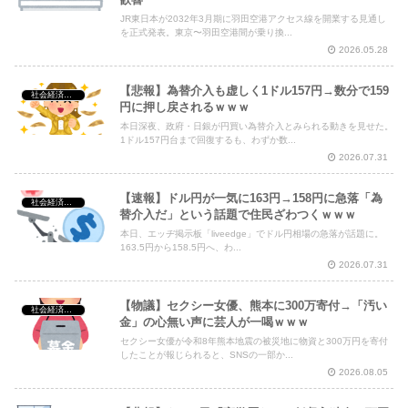
JR東日本が2032年3月期に羽田空港アクセス線を開業する見通し
を正式発表。東京〜羽田空港間が乗り換...
2026.05.28
【悲報】為替介入も虚しく1ドル157円→数分で159
社会経済・政治
円に押し戻されるｗｗｗ
本日深夜、政府・日銀が円買い為替介入とみられる動きを見せた。
1ドル157円台まで回復するも、わずか数...
2026.07.31
【速報】ドル円が一気に163円→158円に急落「為
社会経済・政治
替介入だ」という話題で住民ざわつくｗｗｗ
本日、エッヂ掲示板「liveedge」でドル円相場の急落が話題に。
163.5円から158.5円へ、わ...
2026.07.31
【物議】セクシー女優、熊本に300万寄付→「汚い
社会経済・政治
金」の心無い声に芸人が一喝ｗｗｗ
セクシー女優が令和8年熊本地震の被災地に物資と300万円を寄付
したことが報じられると、SNSの一部か...
2026.08.05