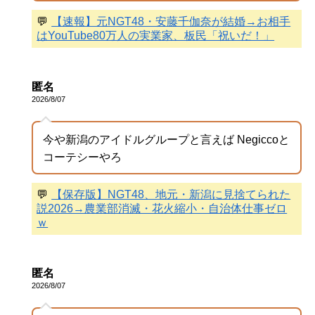
💬
【速報】元NGT48・安藤千伽奈が結婚→お相手
はYouTube80万人の実業家、板民「祝いだ！」
匿名
2026/8/07
今や新潟のアイドルグループと言えば Negiccoと
コーテシーやろ
💬
【保存版】NGT48、地元・新潟に見捨てられた
説2026→農業部消滅・花火縮小・自治体仕事ゼロ
ｗ
匿名
2026/8/07