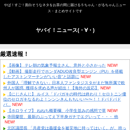
やば！すご！面白そうなネタをお茶の間に届ける５ちゃん・がるちゃんニュー
ス・まとめサイトです
ヤバイ！ニュース(・∀・)
厳選速報！
【画像】 テレ朝の気象予報士さん、意外と小さかった
NEW!
【動画】 撮影走行でホンダADUO改良型エンジン（PU）を搭載
したアストンマーチンが“いい音”と話題に
NEW!
外国人「理解できない」日本人ファンタジスタがまだ無所属で欧
州人が困惑..獲得を求める声が続出！【海外の反応】
NEW!
【にじさんじ】 ルイス「ドパガキの時代は終わり！セロトニン優
位のセロガキなるわよ！ンンンきんもちいい〜〜！！ドパドパド
パ...
NEW!
【ホロライブ】 ねねち概要欄、小学生並みの感想で草
NEW!
寺田蘭世、最新のぶってえ下半身ガチでエグいって・・・ 他
NEW!
元区議団長 「共産党は義援金を被災地に持ってはいく。が、持っ