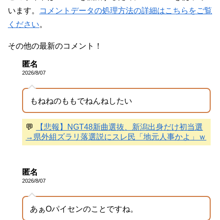
います。
コメントデータの処理方法の詳細はこちらをご覧
ください
。
その他の最新のコメント！
匿名
2026/8/07
もねねのももでねんねしたい
💬
【悲報】NGT48新曲選抜、新潟出身だけ初当選
→県外組ズラリ落選説にスレ民「地元人事かよ」ｗ
匿名
2026/8/07
あぁOパイセンのことですね。