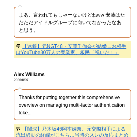
まあ、言われてもしゃーないけどねww 安藤はた
だただアイドルグループに向いてなかったなあ
と思う。
💬
【速報】元NGT48・安藤千伽奈が結婚→お相手
はYouTube80万人の実業家、板民「祝いだ！」
Alex Williams
2026/8/07
Thanks for putting together this comprehensive
overview on managing multi-factor authentication
toke...
💬
【闇深】乃木坂46岡本姫奈、元交際相手による
流出騒動の経緯がこちら…当時のスレの反応まとめ