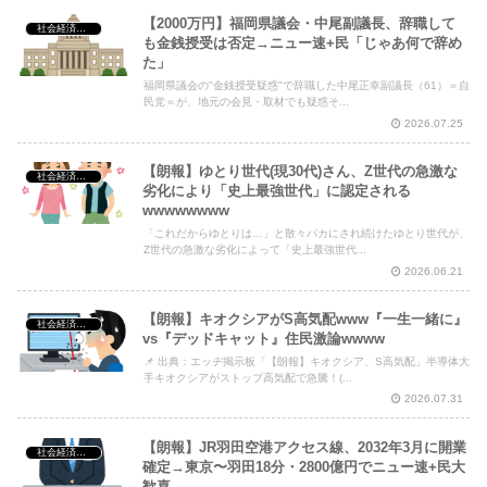
【2000万円】福岡県議会・中尾副議長、辞職して
社会経済・政治
も金銭授受は否定→ニュー速+民「じゃあ何で辞め
た」
Powered by livedoor 相互RSS
福岡県議会の"金銭授受疑惑"で辞職した中尾正幸副議長（61）＝自
民党＝が、地元の会見・取材でも疑惑そ...
2026.07.25
【朗報】ゆとり世代(現30代)さん、Z世代の急激な
社会経済・政治
劣化により「史上最強世代」に認定される
wwwwwwww
「これだからゆとりは…」と散々バカにされ続けたゆとり世代が、
Z世代の急激な劣化によって「史上最強世代...
2026.06.21
【朗報】キオクシアがS高気配www『一生一緒に』
社会経済・政治
vs『デッドキャット』住民激論wwww
📌 出典：エッヂ掲示板「【朗報】キオクシア、S高気配」半導体大
手キオクシアがストップ高気配で急騰！(...
2026.07.31
【朗報】JR羽田空港アクセス線、2032年3月に開業
社会経済・政治
確定→東京〜羽田18分・2800億円でニュー速+民大
歓喜