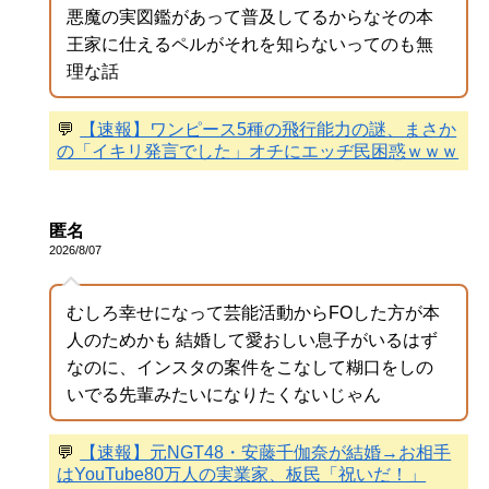
悪魔の実図鑑があって普及してるからなその本
王家に仕えるペルがそれを知らないってのも無
理な話
💬
【速報】ワンピース5種の飛行能力の謎、まさか
の「イキリ発言でした」オチにエッヂ民困惑ｗｗｗ
匿名
2026/8/07
むしろ幸せになって芸能活動からFOした方が本
人のためかも 結婚して愛おしい息子がいるはず
なのに、インスタの案件をこなして糊口をしの
いでる先輩みたいになりたくないじゃん
💬
【速報】元NGT48・安藤千伽奈が結婚→お相手
はYouTube80万人の実業家、板民「祝いだ！」