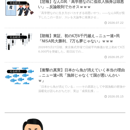
【悲報】なんG民「高学歴なのに低収入独身は頭悪
社会経済・政治
い」→反論殺到でカオスｗｗｗ
「高学歴なのに生き方がバカすぎる頭悪いやつ」——なんG民が投
下したこの一言が、スレを大論争に発展させ...
2026.07.22
【朗報】東証、初の6万6千円越え→ニュー速+民
社会経済・政治
「NISA民大勝利、7万も夢じゃない」ｗｗｗ
2026年5月27日朝、東京株式市場で日経平均株価が史上初めて6万
6,000円を突破した。前日比での...
2026.05.27
【衝撃の真実】日本から魚が消えていく本当の理由
社会経済・政治
→ニュー速+民「漁師じゃなくて国が悪いんかい
ｗ」
「日本から魚が消えている」——その原因として中国漁船の密漁や
温暖化が語られがちだが、実は「成長乱獲」...
2026.05.15