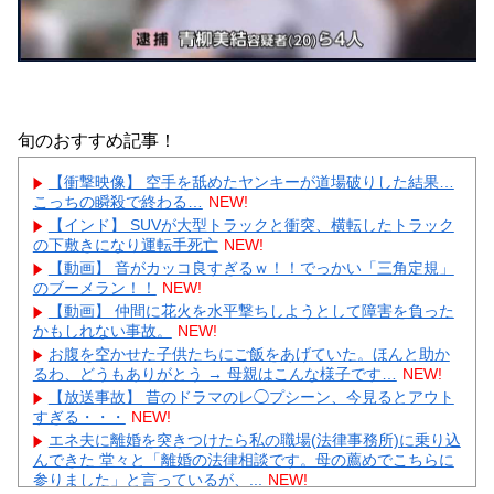
旬のおすすめ記事！
【衝撃映像】 空手を舐めたヤンキーが道場破りした結果…
こっちの瞬殺で終わる…
NEW!
【インド】 SUVが大型トラックと衝突、横転したトラック
の下敷きになり運転手死亡
NEW!
【動画】 音がカッコ良すぎるｗ！！でっかい「三角定規」
のブーメラン！！
NEW!
【動画】 仲間に花火を水平撃ちしようとして障害を負った
かもしれない事故。
NEW!
お腹を空かせた子供たちにご飯をあげていた。ほんと助か
るわ、どうもありがとう → 母親はこんな様子です…
NEW!
【放送事故】 昔のドラマのレ◯プシーン、今見るとアウト
すぎる・・・
NEW!
エネ夫に離婚を突きつけたら私の職場(法律事務所)に乗り込
んできた 堂々と「離婚の法律相談です。母の薦めでこちらに
参りました」と言っているが、...
NEW!