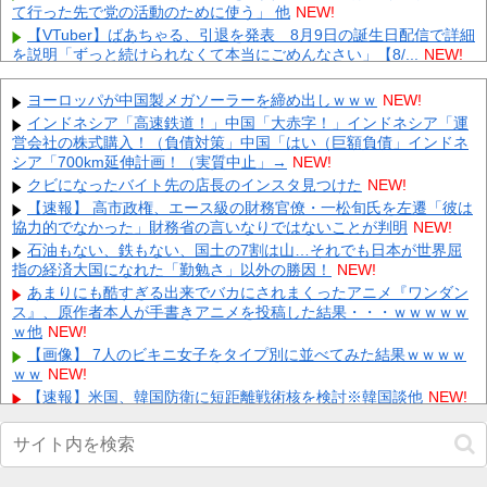
て行った先で党の活動のために使う」 他
NEW!
【VTuber】ばあちゃる、引退を発表 8月9日の誕生日配信で詳細
を説明「ずっと続けられなくて本当にごめんなさい」【8/...
NEW!
【衝撃】彩卵がサイタマに直結する伏線が発見されてしまうｗｗ
ｗ 他
NEW!
ヨーロッパが中国製メガソーラーを締め出しｗｗｗ
NEW!
【朗報】アラブ、秋田県に2兆円の投資ｗｗｗｗｗｗｗｗｗ 他
インドネシア「高速鉄道！」中国「大赤字！」インドネシア「運
NEW!
営会社の株式購入！（負債対策」中国「はい（巨額負債」インドネ
シア「700km延伸計画！（実質中止」→
【放送事故】 昔のドラマのレ◯プシーン、今見るとアウトすぎ
NEW!
る・・・
NEW!
クビになったバイト先の店長のインスタ見つけた
NEW!
エネ夫に離婚を突きつけたら私の職場(法律事務所)に乗り込んで
【速報】 高市政権、エース級の財務官僚・一松旬氏を左遷「彼は
きた 堂々と「離婚の法律相談です。母の薦めでこちらに参りま
協力的でなかった」財務省の言いなりではないことが判明
NEW!
し...
NEW!
石油もない、鉄もない、国土の7割は山…それでも日本が世界屈
年収1500万の父が退職。父「退職金も渡したよな？」母「貯金な
指の経済大国になれた「勤勉さ」以外の勝因！
NEW!
んてないよー」父「全部なくなったの！？」→予想外の返事に
あまりにも酷すぎる出来でバカにされまくったアニメ『ワンダン
家...
NEW!
ス』、原作者本人が手書きアニメを投稿した結果・・・ｗｗｗｗｗ
嫁と子作り中なんだけどこうなるｗｗｗ
NEW!
ｗ他
NEW!
【速報】 『有吉の夏休み』、とんでもない発表をしてしま
【画像】 7人のビキニ女子をタイプ別に並べてみた結果ｗｗｗｗ
う！！！！！
NEW!
ｗｗ
NEW!
【速報】米国、韓国防衛に短距離戦術核を検討※韓国談他
NEW!
Powered by livedoor 相互RSS
【画像】 こんなだらしない体型の女子が好きなやついる？
NEW!
【画像】アイドルにしか見えないセクシー女優さんが話題になる
ｗｗｗｗｗｗ他
NEW!
【画像】 書道甲子園とかいうお○ぱい見放題の大会ｗｗｗｗｗｗ