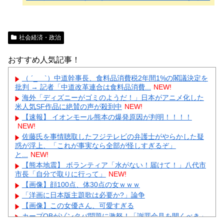
社会経済・政治
おすすめ人気記事！
（ ´_ゝ`）中道幹事長、食料品消費税2年間1%の閣議決定を
批判 → 記者「中道改革連合は食料品消費...
NEW!
海外「ディズニーがゴミのようだ！」日本がアニメ化した
米人気SF作品に絶賛の声が殺到中
NEW!
【速報】 イオンモール熊本の爆発原因が判明！！！！
NEW!
佐藤氏を事情聴取したフジテレビの弁護士がやらかした疑
惑が浮上、「これが事実なら全部が怪しすぎるぞ」
と...
NEW!
【熊本地震】 ボランティア「水がない！届けて！」八代市
市長「自分で取りに行って」
NEW!
【画像】顔100点、体30点の女ｗｗｗ
「洋画に日本版主題歌は必要か?」論争
【画像】この女優さん、可愛すぎる
カープOBがゾンタバ問題に激怒！「謝罪会見を開くべき」