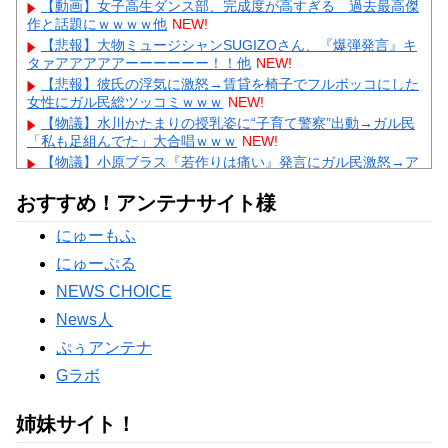
【動画】女子高生ダンス部、完成度が高すぎる 過去最高傑
作と話題にｗｗｗｗ他
NEW!
【悲報】大物ミュージシャンSUGIZOさん、『爆弾発言』キ
タァアアアアアーーーーーー！！他
NEW!
【悲報】彼氏の浮気に激怒→賃貸を椅子でフルボッコにした
女性にガル民総ツッコミｗｗｗ
NEW!
【物議】水川かたまりの授乳姿に“子育て警察”出動→ガル民
「私も足組んでた」大合唱ｗｗｗ
NEW!
【物議】小原ブラス『若作りは痛い』発言にガル民激怒→ア
ラフォー本音噴出ｗｗｗ
NEW!
おすすめ！アンテナサイト様
【物議】長瀬智也の“スネハラ”謝罪ネタにガル民総ツッコミ
→まさかのオチにｗｗｗ
にゅーもふ
【完全まとめ】親の介護と老後の不安｜ガル民のリアル体験
談を総整理
にゅーぷる
Powered by livedoor 相互RSS
NEWS CHOICE
News人
ぷぅアンテナ
Gラボ
姉妹サイト！