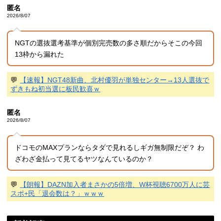
匿名
2026/8/07
NGTの選抜選考基準が個別完売数の多さ順だからそこの今回
13枠から漏れた
💬
【速報】NGT48新曲、北村優羽が単独センター→13人選抜で
ずきもね初当選に板民歓喜ｗ
匿名
2026/8/07
ドコモのMAXプランならタダで見れるしギガ無制限だぞ？ わ
ざわざ金払って見てるヤツなんているのか？
💬
【朗報】DAZN加入者まさかの5倍増、W杯視聴6700万人に芸
スポ+民「退会数は？」ｗｗｗ