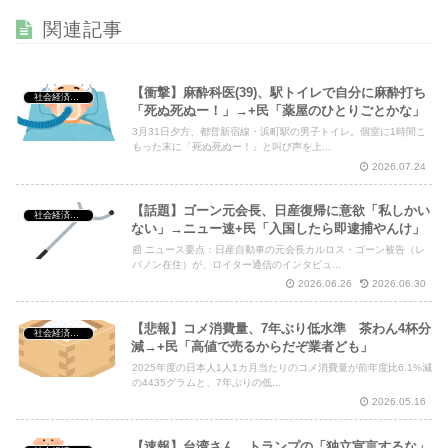
ぎやろ！
NEW!
関連記事
【衝撃】麻酔科医(39)、駅トイレで自分に麻酔打ち
社会経済・政治
「死ぬ死ぬー！」→+民「薬屋のひとりごとかな」
Powered by livedoor 相互RSS
3月31日夕方、都営新宿線・浜町駅の男子トイレ。個室に1時間こ
もった末に「死ぬ死ぬー！」と叫び声を上...
2026.07.24
【話題】ゴーン元会長、日産復帰に意欲「私しかい
社会経済・政治
ない」→ニュー速+民「入国したら即逮捕やんけ」
📰 ニュース要点：日産自動車の元会長カルロス・ゴーン被告（レ
バノン在住）が、ロイター通信のインタビュ...
2026.06.26
2026.06.30
【悲報】コメ消費量、7年ぶり低水準 茶わん4杯分
社会経済・政治
減→+民「高値で売るからだぞ業者ども」
2025年度の日本人1人1カ月当たりのコメ消費量が前年度比6.1%減
の4435グラムと、7年ぶりの低...
2026.05.16
【速報】台湾さん、トランプの「独立宣言するな」