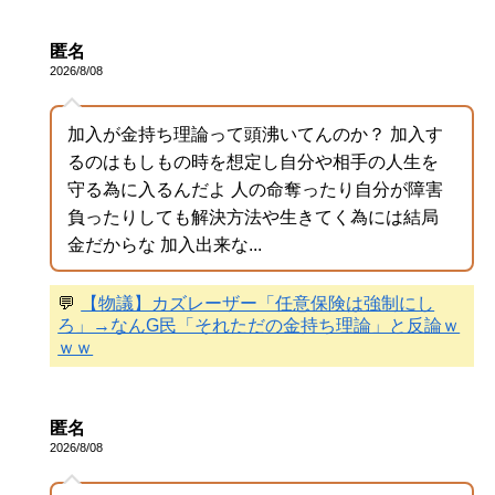
匿名
2026/8/08
加入が金持ち理論って頭沸いてんのか？ 加入す
るのはもしもの時を想定し自分や相手の人生を
守る為に入るんだよ 人の命奪ったり自分が障害
負ったりしても解決方法や生きてく為には結局
金だからな 加入出来な...
💬
【物議】カズレーザー「任意保険は強制にし
ろ」→なんG民「それただの金持ち理論」と反論ｗ
ｗｗ
匿名
2026/8/08