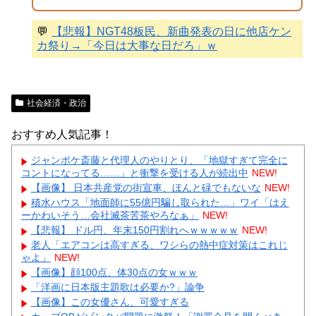
💬
【悲報】NGT48板民、新曲発表の日に他店ケン
カ祭り→「今日は大事な日だろ」ｗ
社会経済・政治
おすすめ人気記事！
ジャンポケ斎藤と代理人のやりとり、「地獄すぎて完全に
コントになってる……」と衝撃を受ける人が続出中
NEW!
【画像】 日本共産党の街宣車、ほんと碌でもないな
NEW!
積水ハウス「地面師に55億円騙し取られた…」ワイ「はえ
ーかわいそう…会社滅茶苦茶やろなぁ」
NEW!
【悲報】 ドル円、年末150円割れへｗｗｗｗｗ
NEW!
老人「エアコンは高すぎる、ワシらの熱中症対策はこれじ
ゃよ」
NEW!
【画像】顔100点、体30点の女ｗｗｗ
「洋画に日本版主題歌は必要か?」論争
【画像】この女優さん、可愛すぎる