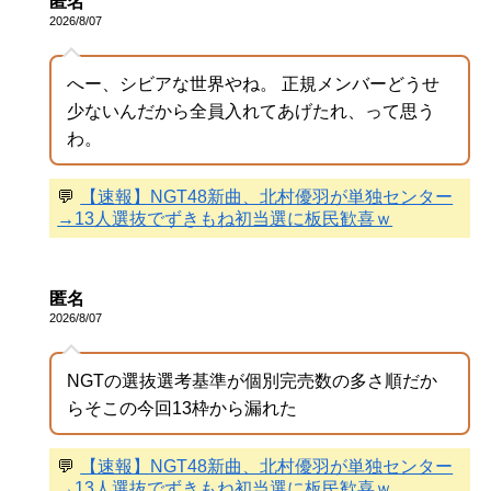
匿名
2026/8/07
へー、シビアな世界やね。 正規メンバーどうせ
少ないんだから全員入れてあげたれ、って思う
わ。
💬
【速報】NGT48新曲、北村優羽が単独センター
→13人選抜でずきもね初当選に板民歓喜ｗ
匿名
2026/8/07
NGTの選抜選考基準が個別完売数の多さ順だか
らそこの今回13枠から漏れた
💬
【速報】NGT48新曲、北村優羽が単独センター
→13人選抜でずきもね初当選に板民歓喜ｗ