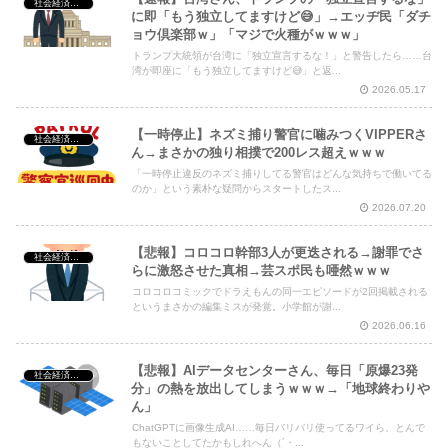
社会経済・政治
に即「もう独立してますけど😅」→エッヂ民「ダチ
ョウ倶楽部ｗ」「マジで火種がｗｗｗ」
トランプ大統領が台湾に「独立宣言するな！」と警告したら……台
湾が即座に「もう独立してますけど😅」と返...
2026.05.17
【一時停止】ネズミ捕り警官に噛みつくVIPPERさ
社会経済・政治
ん→まさかの独り相撲で200レス超えｗｗｗ
「一時停止違反のネズミ捕りしてる警官はどんな気持ちで働いてる
のか」という素朴な疑問からスタートしたス...
2026.07.20
【悲報】コロコロ幹部3人が更迭される→謝罪でさ
社会経済・政治
らに激怒させた真相→芸スポ民も唖然ｗｗｗ
コロコロコミックでドラえもんの同一エピソードが2回掲載される
というまさかの編集ミスが発覚。小学館が謝...
2026.06.16
【悲報】AIデータセンターさん、毎日「原爆23発
社会経済・政治
分」の熱を放出してしまうｗｗｗ→「地球終わりや
ん」
ChatGPTに画像生成AI……毎日バリバリ使ってるワイら、とんで
もないことしてたかもしれへん（´・...