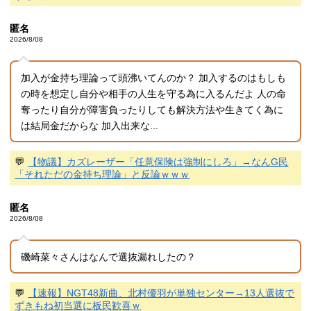
匿名
2026/8/08
加入が金持ち理論って頭沸いてんのか？ 加入するのはもしも
の時を想定し自分や相手の人生を守る為に入るんだよ 人の命
奪ったり自分が障害負ったりしても解決方法や生きてく為に
は結局金だからな 加入出来な...
💬
【物議】カズレーザー「任意保険は強制にしろ」→なんG民
「それただの金持ち理論」と反論ｗｗｗ
匿名
2026/8/08
磯崎菜々さんはなんで選抜漏れしたの？
💬
【速報】NGT48新曲、北村優羽が単独センター→13人選抜で
ずきもね初当選に板民歓喜ｗ