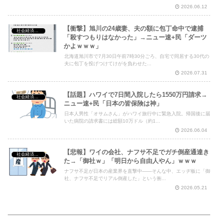
2026.06.12
【衝撃】旭川の24歳妻、夫の額に包丁命中で逮捕
社会経済・政治
「殺すつもりはなかった」→ニュー速+民「ダーツ
かよｗｗｗ」
北海道旭川市で7月30日午前7時30分ごろ、自宅で同居する30代の
夫に包丁を投げつけてけがを負わせた...
2026.07.31
【話題】ハワイで7日間入院したら1550万円請求→
社会経済・政治
ニュー速+民「日本の皆保険は神」
日本人男性「オサムさん」がハワイ旅行中に緊急入院。帰国後に届
いた病院の請求書には総額10万ドル（約1...
2026.06.04
【悲報】ワイの会社、ナフサ不足でガチ倒産通達き
社会経済・政治
た→「御社ｗ」「明日から自由人やん」ｗｗｗ
ナフサ不足が日本の産業界を直撃中――そんな中、エッヂ板に「御
社、ナフサ不足でリアル倒産した」という衝...
2026.05.21