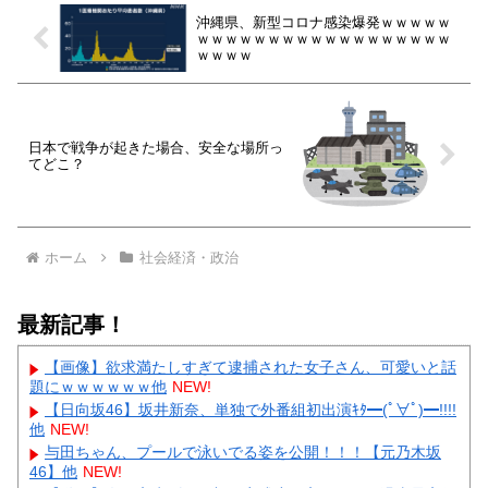
沖縄県、新型コロナ感染爆発ｗｗｗｗｗ
ｗｗｗｗｗｗｗｗｗｗｗｗｗｗｗｗｗｗ
ｗｗｗｗ
日本で戦争が起きた場合、安全な場所っ
てどこ？
ホーム
社会経済・政治
最新記事！
【画像】欲求満たしすぎて逮捕された女子さん、可愛いと話
題にｗｗｗｗｗｗ他
NEW!
【日向坂46】坂井新奈、単独で外番組初出演ｷﾀ━(ﾟ∀ﾟ)━!!!!
他
NEW!
与田ちゃん、プールで泳いでる姿を公開！！！【元乃木坂
46】他
NEW!