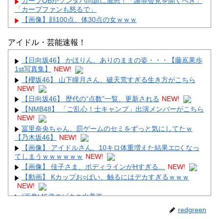
カープOBがゾンタバ問題に激怒！「謝罪会見を開くべき」
「カープファンも怒るで」
【画像】顔100点、体30点の女ｗｗｗ
アイドル・芸能速報！
【日向坂46】 かほりん、ありのままの姿・・・【藤嶌果歩
1st写真集】
NEW!
Powered by livedoor 相互RSS
【櫻坂46】 山下瞳月さん、破天荒すぎる生き方がこちら
NEW!
【日向坂46】 歴代の“点数”一覧、更新される
NEW!
【NMB48】 「ご乱心！士キャンプ」出演メンバーがこちら
NEW!
冨里奈央ちゃん、罰ゲームのセミをずっと気にしてたｗ
【乃木坂46】
NEW!
【画像】 アイドルさん、10キロ体重増えた結果エ□くなっ
てしまうｗｗｗｗｗｗ
NEW!
【画像】 佳子さま、ボディラインがHすぎる…
NEW!
【動画】 Kカップお○ぱい、触るにはデカすぎるｗｗｗ
NEW!
(画像)45歳のビキニ水着姿ｗｗｗｗｗｗｗｗｗｗｗｗｗｗ
ｗ
NEW!
redgreen
【画像】 この佳子さまのボディライン、流石にエチエチす