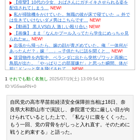
【痙攣】10代の少女、おばさんにガチイキさせられる姿を
配信されてしまう…
NEW!
私が掃除機をかけていた。無職の彼が床で寝ていた → 外で
は生きていけないダメ男はこちらです…
NEW!
【動画】 黒人VS白人 激しい殴り合い
NEW!
【画像】 まま「なんかプール入ってたら学生にめっちゃ見
られたw」
NEW!
出張から帰ったら、嫁の顔が青ざめていた。俺「一体何が
あったんだ？」嫁「…」→子供たちに話を聞くと…
NEW!
賃貸物件を内覧中、ベランダに出たら突然ゾワッと両腕に
鳥肌が出た。「やっぱりこの部屋嫌だ」と思った瞬間、体が
前にドンッと突き飛ばされて…
NEW!
【怒報】 国税庁「あのさぁ！君らがちゃんと納税してくれ
1
それでも動く名無し
2025/07/19(土) 13:09:54.91
ないとこうなっちゃうけどどうする？！」←これw w w w w w
ID:VG5waRN+0
w w
NEW!
【画像】 この佳子さまのボディライン、流石にエチエチす
ぎやろ！
NEW!
自民党の高市早苗前経済安全保障担当相は18日、奈
【悲報】彼氏の浮気に激怒→賃貸を椅子でフルボッコにし
良県大和郡山市で演説し、参院選で党に厳しい目が向
た女性にガル民総ツッコミｗｗｗ
NEW!
けられているとした上で、「私なりに腹をくくった。
【物議】水川かたまりの授乳姿に“子育て警察”出動→ガル民
「私も足組んでた」大合唱ｗｗｗ
NEW!
もう一回、党の背骨をがしっと入れ直す。そのために
元AKB社長、22億円申告漏れ 乃木坂46運営会社の株式を
戦うと約束する」と語った。
パチンコ京楽産業に譲渡【ノース・リバー】【窪田康志】