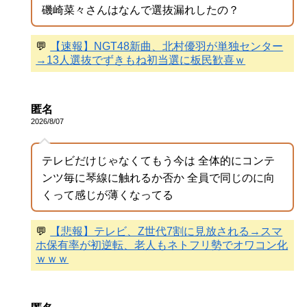
磯崎菜々さんはなんで選抜漏れしたの？
💬
【速報】NGT48新曲、北村優羽が単独センター
→13人選抜でずきもね初当選に板民歓喜ｗ
匿名
2026/8/07
テレビだけじゃなくてもう今は 全体的にコンテ
ンツ毎に琴線に触れるか否か 全員で同じのに向
くって感じが薄くなってる
💬
【悲報】テレビ、Z世代7割に見放される→スマ
ホ保有率が初逆転、老人もネトフリ勢でオワコン化
ｗｗｗ