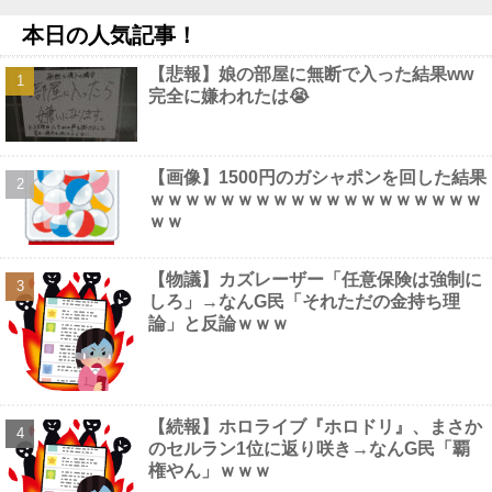
ます」他
NEW!
本日の人気記事！
【動画】 Kカップお○ぱい、触るにはデカすぎるｗｗｗ
NEW!
【困惑】日本から刺青への偏見を消し去りたいんやけ
【悲報】娘の部屋に無断で入った結果ww
ど・・・・・・・・・他
NEW!
完全に嫌われたは😭
【にじさんじ】梢桃音、映画ちいかわ感想＆考察会＆平和的解決
RTA！なんか道徳の授業みたい他
NEW!
(画像)45歳のビキニ水着姿ｗｗｗｗｗｗｗｗｗｗｗｗｗｗｗ
NEW!
【画像】1500円のガシャポンを回した結果
【画像】 この佳子さまのボディライン、流石にエチエチすぎや
ｗｗｗｗｗｗｗｗｗｗｗｗｗｗｗｗｗｗｗ
ろ！
NEW!
ｗｗ
【物議】カズレーザー「任意保険は強制に
しろ」→なんG民「それただの金持ち理
論」と反論ｗｗｗ
Powered by livedoor 相互RSS
【続報】ホロライブ『ホロドリ』、まさか
のセルラン1位に返り咲き→なんG民「覇
権やん」ｗｗｗ