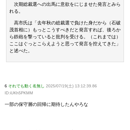
元AKB社長、22億円申告漏れ 乃木坂46運営会社の株式を
次期総裁選への出馬に意欲をにじませた発言とみら
パチンコ京楽産業に譲渡【ノース・リバー】【窪田康志】
れる。
高市氏は「去年秋の総裁選で負けた身だから（石破
茂首相に）もっとこうすべきだと発言すれば、後ろか
ら鉄砲を撃っていると批判を受ける。（これまでは）
Powered by livedoor 相互RSS
ここはぐっとこらえようと思って発言を控えてきた」
と述べた。
6
それでも動く名無し
2025/07/19(土) 13:12:39.86
ID:iUKh5PKMM
一部の保守層の回帰に期待したんやろな