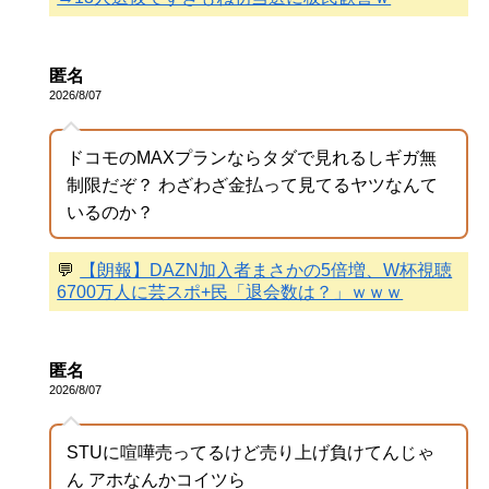
匿名
2026/8/07
ドコモのMAXプランならタダで見れるしギガ無
制限だぞ？ わざわざ金払って見てるヤツなんて
いるのか？
💬
【朗報】DAZN加入者まさかの5倍増、W杯視聴
6700万人に芸スポ+民「退会数は？」ｗｗｗ
匿名
2026/8/07
STUに喧嘩売ってるけど売り上げ負けてんじゃ
ん アホなんかコイツら