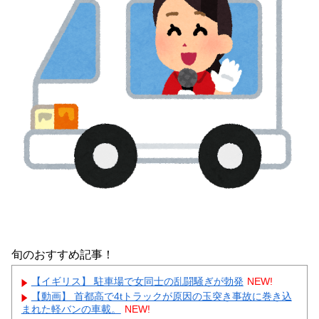
旬のおすすめ記事！
【イギリス】 駐車場で女同士の乱闘騒ぎが勃発
NEW!
【動画】 首都高で4tトラックが原因の玉突き事故に巻き込
まれた軽バンの車載。
NEW!