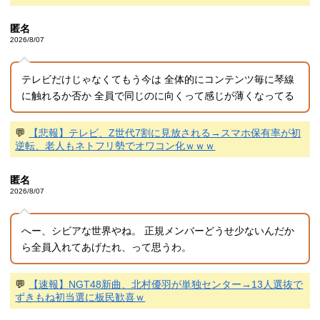
匿名
2026/8/07
テレビだけじゃなくてもう今は 全体的にコンテンツ毎に琴線
に触れるか否か 全員で同じのに向くって感じが薄くなってる
💬
【悲報】テレビ、Z世代7割に見放される→スマホ保有率が初
逆転、老人もネトフリ勢でオワコン化ｗｗｗ
匿名
2026/8/07
へー、シビアな世界やね。 正規メンバーどうせ少ないんだか
ら全員入れてあげたれ、って思うわ。
💬
【速報】NGT48新曲、北村優羽が単独センター→13人選抜で
ずきもね初当選に板民歓喜ｗ