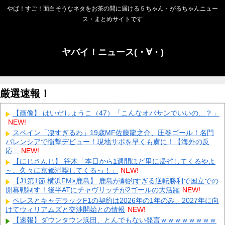
やば！すご！面白そうなネタをお茶の間に届ける５ちゃん・がるちゃんニュー
ス・まとめサイトです
ヤバイ！ニュース(・∀・)
厳選速報！
【画像】 はいだしょうこ（47）「こんなオバサンでいいの…？」
NEW!
スペイン「凄すぎるわ」19歳MF佐藤龍之介、圧巻ゴール！名門
バレンシアで衝撃デビュー！現地サポを早くも虜に！【海外の反
応...
NEW!
【にじさんじ】 笹木「本日から1週間ほど里に帰省してくるやよ
～。久々に京都満喫してくるっ！」
NEW!
【J1第1節 横浜FM×鹿島】 鹿島が劇的すぎる逆転勝利で国立での
開幕戦制す！後半ATにチャヴリッチが2ゴールの大活躍
NEW!
ペレスとキャデラックF1の契約は2026年の1年のみ、2027年に向
けてウィリアムズと交渉開始との情報
NEW!
【速報】ダウンタウン浜田、とんでもない発言ｗｗｗｗｗｗｗｗ