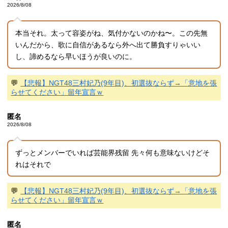
2026/8/08
本当それ。太って容姿がね、気付かないのかね〜。この先無
いんだから、歌に自信があるなら外へ出て勝負すりゃいい
し、諦めるなら早いほうが良いのに。
💬
【悲報】NGT48三村妃乃(9年目)、初選抜ならず→「意地を張
らせてください」留年宣言ｗ
匿名
2026/8/08
ずっとメンバーでいれば芸能界残留 先々何も意味ないけどそ
れはそれで
💬
【悲報】NGT48三村妃乃(9年目)、初選抜ならず→「意地を張
らせてください」留年宣言ｗ
匿名