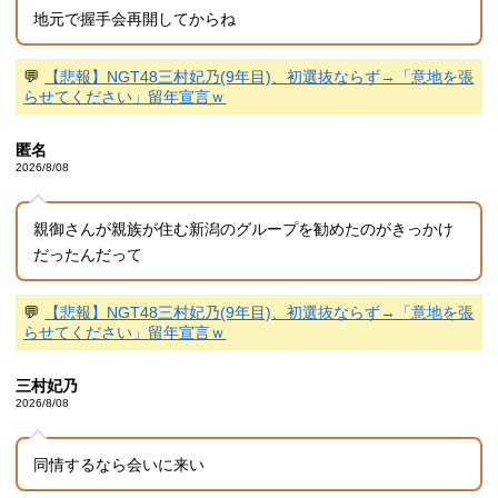
地元で握手会再開してからね
💬
【悲報】NGT48三村妃乃(9年目)、初選抜ならず→「意地を張
らせてください」留年宣言ｗ
匿名
2026/8/08
親御さんが親族が住む新潟のグループを勧めたのがきっかけ
だったんだって
💬
【悲報】NGT48三村妃乃(9年目)、初選抜ならず→「意地を張
らせてください」留年宣言ｗ
三村妃乃
2026/8/08
同情するなら会いに来い