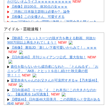
かけないオムライスｗｗｗｗｗｗｗｗｗｗ
NEW!
【画像】顔100点、体30点の女ｗｗｗ
「洋画に日本版主題歌は必要か?」論争
【画像】この女優さん、可愛すぎる
カープOBがゾンタバ問題に激怒！「謝罪会見を開くべき」
「カープファンも怒るで」
アイドル・芸能速報！
【画像】顔100点、体30点の女ｗｗｗ
【動画】 ウェットスーツの脱ぎ方を教える動画、何故か
900万回以上再生されてしまう！
NEW!
【画像】 裏垢JD「新しい下着可愛いからみて！」ｗｗｗ
NEW!
【日向坂46】 月刊ジャイアンツ公式、重大告知！
NEW!
Powered by livedoor 相互RSS
責任を取らないから成功者になれた…「とんねるず」「お
ニャン子」「AKB」とヒットを出し続けた秋元康の哲
学！！！
NEW!
冨里奈央ちゃんのお父さんが可哀想すぎるｗ【乃木坂46】
NEW!
【日向坂46】 りーお「え、これ本当にこの大きさなのか
な」【藤嶌果歩 1st写真集】
NEW!
【櫻坂46】 日向坂46大田美月、この四期生らと交流がある
模様
NEW!