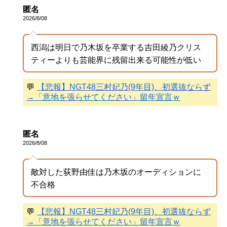
匿名
2026/8/08
西潟は明日で乃木坂を卒業する吉田綾乃クリス
ティーよりも芸能界に残留出来る可能性が低い
💬
【悲報】NGT48三村妃乃(9年目)、初選抜ならず
→「意地を張らせてください」留年宣言ｗ
匿名
2026/8/08
敵対した荻野由佳は乃木坂のオーディションに
不合格
💬
【悲報】NGT48三村妃乃(9年目)、初選抜ならず
→「意地を張らせてください」留年宣言ｗ