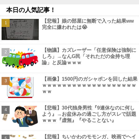
三大レジェンド漫画家「手塚治虫」「藤子F」他
NEW!
本日の人気記事！
ロシアさん、国民の財産を没収しはじめる他
NEW!
【画像】 秘湯ロマンに出てる秦瑞穂、極小パ○ティ尻がHすぎる
【悲報】娘の部屋に無断で入った結果ww
NEW!
完全に嫌われたは😭
【衝撃】ロドリさん、レアル入り目前から一転バルサ加入へ 4年
契約で年俸55億円ｗｗｗｗｗｗｗｗｗｗ他
NEW!
【悲報】 佳子さま、あやうく「おパンツ」がお見えになってしま
うｗｗｗｗｗ
NEW!
【物議】カズレーザー「任意保険は強制に
しろ」→なんG民「それただの金持ち理
論」と反論ｗｗｗ
【画像】1500円のガシャポンを回した結果
Powered by livedoor 相互RSS
ｗｗｗｗｗｗｗｗｗｗｗｗｗｗｗｗｗｗｗ
ｗｗ
【悲報】30代独身男性『9連休なのに何し
よう』→お盆休みの過ごし方がスレで話題
ｗｗｗ『虚無』『やることない』
【悲報】ちいかわのモモンガ、映画でヘイ