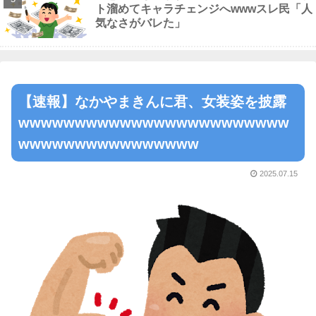
ト溜めてキャラチェンジへwwwスレ民「人
気なさがバレた」
【速報】なかやまきんに君、女装姿を披露
wwwwwwwwwwwwwwwwwwwwwwww
wwwwwwwwwwwwwwww
2025.07.15