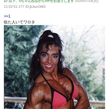
17
以下、5ちゃんねるからVIPがお送りします
2025/07/14(月)
11:02:51.177 ID:jkJwcOt60
>>1
似た人いてワロタ