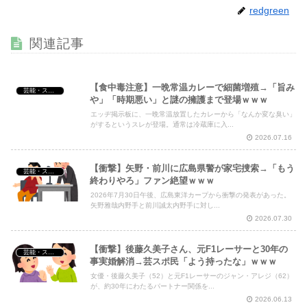
【動画】 姫路のイベントで胸チラ
NEW!
redgreen
【画像】 秘湯ロマンに出てる秦瑞穂、極小パ○ティ尻がHす
ぎる
NEW!
関連記事
【悲報】 佳子さま、あやうく「おパンツ」がお見えになっ
てしまうｗｗｗｗｗ
NEW!
【食中毒注意】一晩常温カレーで細菌増殖→「旨み
芸能・スポーツ・Youtuber
や」「時期悪い」と謎の擁護まで登場ｗｗｗ
エッヂ掲示板に、一晩常温放置したカレーから「なんか変な臭い」
がするというスレが登場。通常は冷蔵庫に入...
Powered by livedoor 相互RSS
2026.07.16
【衝撃】矢野・前川に広島県警が家宅捜索→「もう
芸能・スポーツ・Youtuber
終わりやろ」ファン絶望ｗｗｗ
2026年7月30日午後、広島東洋カープから衝撃の発表があった。
矢野雅哉内野手と前川誠太内野手に対し...
2026.07.30
【衝撃】後藤久美子さん、元F1レーサーと30年の
芸能・スポーツ・Youtuber
事実婚解消→芸スポ民「よう持ったな」ｗｗｗ
女優・後藤久美子（52）と元F1レーサーのジャン・アレジ（62）
が、約30年にわたるパートナー関係を...
2026.06.13