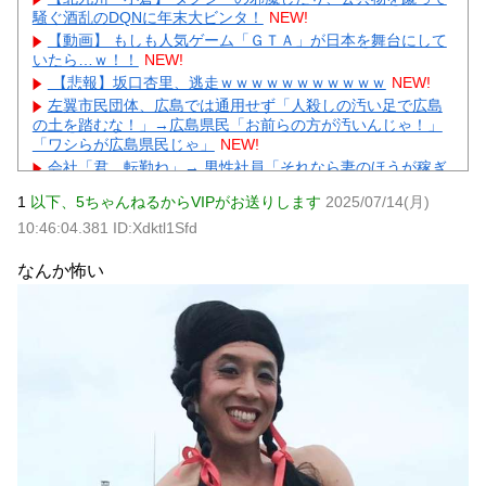
騒ぐ酒乱のDQNに年末大ビンタ！
NEW!
【動画】 もしも人気ゲーム「ＧＴＡ」が日本を舞台にして
いたら…ｗ！！
NEW!
【悲報】坂口杏里、逃走ｗｗｗｗｗｗｗｗｗｗｗ
NEW!
左翼市民団体、広島では通用せず「人殺しの汚い足で広島
の土を踏むな！」→広島県民「お前らの方が汚いんじゃ！」
「ワシらが広島県民じゃ」
NEW!
会社「君、転勤ね」→ 男性社員「それなら妻のほうが稼ぎ
いいんで辞めます」⇒ 結果・・・
NEW!
1
以下、5ちゃんねるからVIPがお送りします
2025/07/14(月)
【ネット騒然】 元ジャンポケ斉藤の妻、夫の求刑7年翌日
10:46:04.381 ID:Xdktl1Sfd
にインスタ更新！その内容がガチでヤバすぎる…
NEW!
【悲報】 とにかくヤりたくてブスと付き合ったらｗｗｗｗ
なんか怖い
ｗｗｗｗｗｗｗｗｗｗｗ
NEW!
【驚愕】GLAYのTERU”55歳激変”にガル民総ツッコミ→鼻
科学論争に発展ｗｗｗ
NEW!
【物議】辻希美、中2息子の荷造り全代行→ガル民「駄目男
製造」大激論ｗｗｗ
元AKB社長、22億円申告漏れ 乃木坂46運営会社の株式を
パチンコ京楽産業に譲渡【ノース・リバー】【窪田康志】
元AKB社長、22億円申告漏れ 乃木坂46運営会社の株式を
パチンコ京楽産業に譲渡【ノース・リバー】【窪田康志】