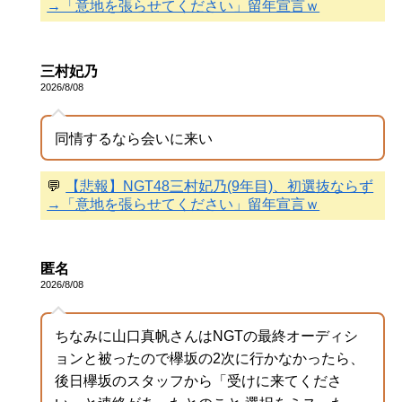
→「意地を張らせてください」留年宣言ｗ
三村妃乃
2026/8/08
同情するなら会いに来い
💬
【悲報】NGT48三村妃乃(9年目)、初選抜ならず
→「意地を張らせてください」留年宣言ｗ
匿名
2026/8/08
ちなみに山口真帆さんはNGTの最終オーディシ
ョンと被ったので欅坂の2次に行かなかったら、
後日欅坂のスタッフから「受けに来てくださ