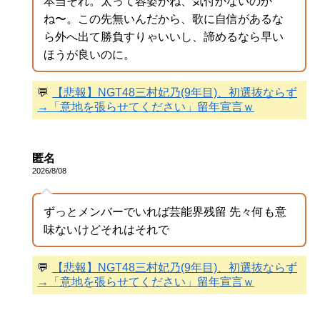
本当それ。太って容姿がね、気付かないのか
ね〜。この先無いんだから、歌に自信があるな
ら外へ出て勝負すりゃいいし、諦めるなら早い
ほうが良いのに。
💬
【悲報】NGT48三村妃乃(9年目)、初選抜ならず
→「意地を張らせてください」留年宣言ｗ
匿名
2026/8/08
ずっとメンバーでいれば芸能界残留 先々何も意
味ないけどそれはそれで
💬
【悲報】NGT48三村妃乃(9年目)、初選抜ならず
→「意地を張らせてください」留年宣言ｗ