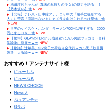
池田瑛紗ちゃんが｢真珠の耳飾りの少女｣の魅力を語る！！！
【乃木坂46】他
NEW!
【悲報】テレ東・田中瞳アナ、ロケ中の「勝手に撮影する
人」に苦言「面識のない方にカメラを向けられるのは恐怖」他
NEW!
世界のケイスケ・ホンダ「ラーメン700円は安すぎる！2000
円にするべき」他
NEW!
【驚愕】GLAYのTERU”55歳激変”にガル民総ツッコミ→鼻科
学論争に発展ｗｗｗ
NEW!
【物議】辻希美、中2息子の荷造り全代行→ガル民「駄目男
製造」大激論ｗｗｗ
NEW!
【衝撃】佐藤佳奈アナ電撃結婚→お相手はレインボー池田、
まさかの退社理由にｗｗｗ
おすすめ！アンテナサイト様
【物議】高木美帆、歯列矯正で”別人級”の変化→心ない声に
にゅーもふ
ガル民ブチギレ擁護ｗｗｗ
【悲報】彼氏の浮気に激怒→賃貸を椅子でフルボッコにした
にゅーぷる
女性にガル民総ツッコミｗｗｗ
NEWS CHOICE
Powered by livedoor 相互RSS
News人
ぷぅアンテナ
Gラボ