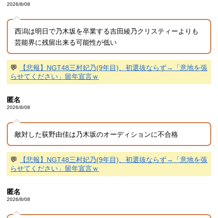
2026/8/08
西潟は明日で乃木坂を卒業する吉田綾乃クリスティーよりも
芸能界に残留出来る可能性が低い
💬
【悲報】NGT48三村妃乃(9年目)、初選抜ならず→「意地を張
らせてください」留年宣言ｗ
匿名
2026/8/08
敵対した荻野由佳は乃木坂のオーディションに不合格
💬
【悲報】NGT48三村妃乃(9年目)、初選抜ならず→「意地を張
らせてください」留年宣言ｗ
匿名
2026/8/08