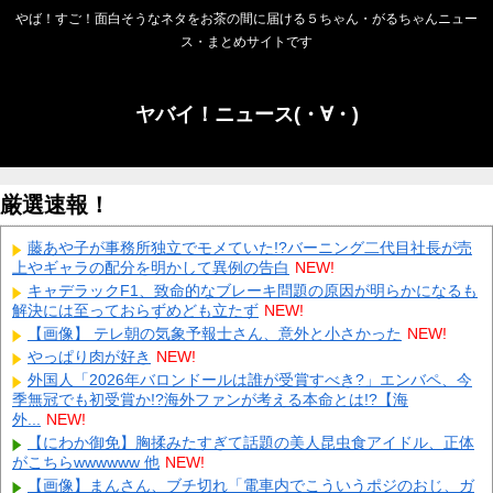
やば！すご！面白そうなネタをお茶の間に届ける５ちゃん・がるちゃんニュー
ス・まとめサイトです
ヤバイ！ニュース(・∀・)
厳選速報！
藤あや子が事務所独立でモメていた!?バーニング二代目社長が売
上やギャラの配分を明かして異例の告白
NEW!
キャデラックF1、致命的なブレーキ問題の原因が明らかになるも
解決には至っておらずめども立たず
NEW!
【画像】 テレ朝の気象予報士さん、意外と小さかった
NEW!
やっぱり肉が好き
NEW!
外国人「2026年バロンドールは誰が受賞すべき?」エンバペ、今
季無冠でも初受賞か!?海外ファンが考える本命とは!?【海
外...
NEW!
【にわか御免】胸揉みたすぎて話題の美人昆虫食アイドル、正体
がこちらwwwwww 他
NEW!
【画像】まんさん、ブチ切れ「電車内でこういうポジのおじ、ガ