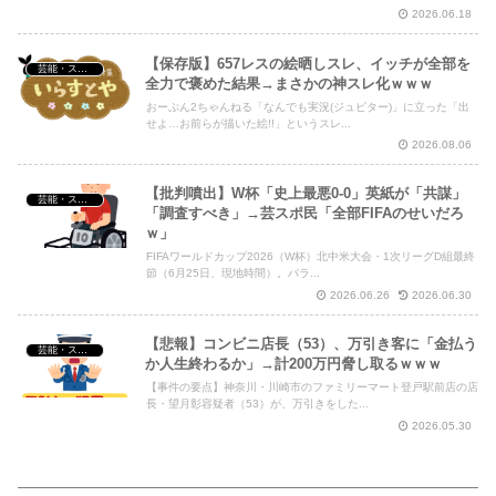
2026.06.18
【保存版】657レスの絵晒しスレ、イッチが全部を
芸能・スポーツ・Youtuber
全力で褒めた結果→まさかの神スレ化ｗｗｗ
おーぷん2ちゃんねる「なんでも実況(ジュピター)」に立った「出
せよ…お前らが描いた絵!!」というスレ...
2026.08.06
【批判噴出】W杯「史上最悪0-0」英紙が「共謀」
芸能・スポーツ・Youtuber
「調査すべき」→芸スポ民「全部FIFAのせいだろ
ｗ」
FIFAワールドカップ2026（W杯）北中米大会・1次リーグD組最終
節（6月25日、現地時間）。パラ...
2026.06.26
2026.06.30
【悲報】コンビニ店長（53）、万引き客に「金払う
芸能・スポーツ・Youtuber
か人生終わるか」→計200万円脅し取るｗｗｗ
【事件の要点】神奈川・川崎市のファミリーマート登戸駅前店の店
長・望月彰容疑者（53）が、万引きをした...
2026.05.30