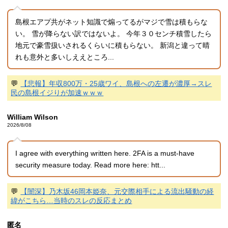
島根エアプ共がネット知識で煽ってるがマジで雪は積もらな
い。 雪が降らない訳ではないよ。 今年３０センチ積雪したら
地元で豪雪扱いされるくらいに積もらない。 新潟と違って晴
れも意外と多いしええところ...
💬
【悲報】年収800万・25歳ワイ、島根への左遷が濃厚→スレ
民の島根イジりが加速ｗｗｗ
William Wilson
2026/8/08
I agree with everything written here. 2FA is a must-have
security measure today. Read more here: htt...
💬
【闇深】乃木坂46岡本姫奈、元交際相手による流出騒動の経
緯がこちら…当時のスレの反応まとめ
匿名