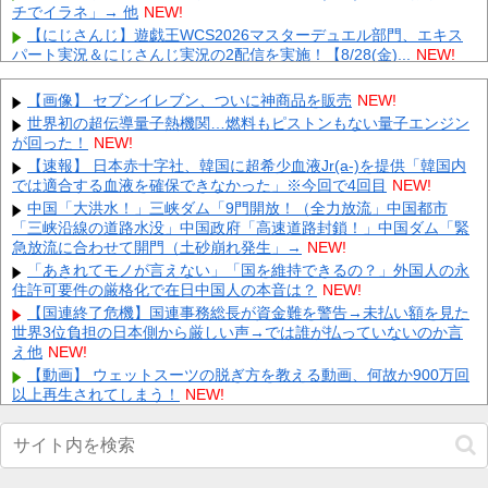
チでイラネ」→ 他
NEW!
【にじさんじ】遊戯王WCS2026マスターデュエル部門、エキス
パート実況＆にじさんじ実況の2配信を実施！【8/28(金)...
NEW!
PS5/その他「ルーンファクトリー6」発表か？24日20時～最新情
報を告知する20周年記念放送を実施 他
NEW!
【画像】 セブンイレブン、ついに神商品を販売
NEW!
昨日のE-楽天のサヨナラエラーｗｗｗｗｗｗｗｗｗｗｗｗ 他
世界初の超伝導量子熱機関…燃料もピストンもない量子エンジン
NEW!
が回った！
NEW!
【悲報】坂口杏里、逃走ｗｗｗｗｗｗｗｗｗｗｗ
NEW!
【速報】 日本赤十字社、韓国に超希少血液Jr(a-)を提供「韓国内
では適合する血液を確保できなかった」※今回で4回目
左翼市民団体、広島では通用せず「人殺しの汚い足で広島の土を
NEW!
踏むな！」→広島県民「お前らの方が汚いんじゃ！」「ワシらが広
中国「大洪水！」三峡ダム「9門開放！（全力放流」中国都市
島...
NEW!
「三峡沿線の道路水没」中国政府「高速道路封鎖！」中国ダム「緊
急放流に合わせて開門（土砂崩れ発生」→
会社「君、転勤ね」→ 男性社員「それなら妻のほうが稼ぎいいん
NEW!
で辞めます」⇒ 結果・・・
NEW!
「あきれてモノが言えない」「国を維持できるの？」外国人の永
住許可要件の厳格化で在日中国人の本音は？
【ネット騒然】 元ジャンポケ斉藤の妻、夫の求刑7年翌日にイン
NEW!
スタ更新！その内容がガチでヤバすぎる…
NEW!
【国連終了危機】国連事務総長が資金難を警告→未払い額を見た
世界3位負担の日本側から厳しい声→では誰が払っていないのか言
【悲報】 とにかくヤりたくてブスと付き合ったらｗｗｗｗｗｗｗ
ｗｗｗｗｗｗｗｗ
え他
NEW!
NEW!
【動画】 ウェットスーツの脱ぎ方を教える動画、何故か900万回
Powered by livedoor 相互RSS
以上再生されてしまう！
NEW!
【画像】 裏垢JD「新しい下着可愛いからみて！」ｗｗｗ
NEW!
【にじさんじ】熱斗くんのガキらしからぬ精神性とかっこよさに
惚れるRei7他
NEW!
【動画】 姫路のイベントで胸チラ
NEW!