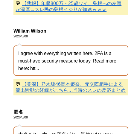
💬
【悲報】年収800万・25歳ワイ、島根への左遷
が濃厚→スレ民の島根イジりが加速ｗｗｗ
William Wilson
2026/8/08
I agree with everything written here. 2FA is a
must-have security measure today. Read more
here: htt...
💬
【闇深】乃木坂46岡本姫奈、元交際相手による
流出騒動の経緯がこちら…当時のスレの反応まとめ
匿名
2026/8/08