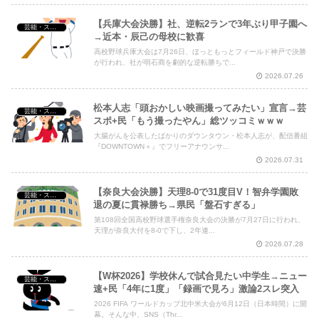
【兵庫大会決勝】社、逆転2ランで3年ぶり甲子園へ
芸能・スポーツ・Youtuber
→近本・辰己の母校に歓喜
高校野球兵庫大会は7月26日、ほっともっとフィールド神戸で決勝
が行われ、社が明石商を劇的な逆転勝ちで...
2026.07.26
松本人志「頭おかしい映画撮ってみたい」宣言→芸
芸能・スポーツ・Youtuber
スポ+民「もう撮ったやん」総ツッコミｗｗｗ
大腸がんを公表したばかりのダウンタウン・松本人志が、配信番組
『DOWNTOWN＋』でフリーアナウンサ...
2026.07.31
【奈良大会決勝】天理8-0で31度目V！智弁学園敗
芸能・スポーツ・Youtuber
退の夏に貫禄勝ち→県民「盤石すぎる」
第108回全国高校野球選手権奈良大会の決勝が7月27日に行われ、
天理が奈良大付を8-0で下し、2年連...
2026.07.28
【W杯2026】学校休んで試合見たい中学生→ニュー
芸能・スポーツ・Youtuber
速+民「4年に1度」「録画で見ろ」激論2スレ突入
2026 FIFA ワールドカップ北中米大会が6月12日（日本時間）に開
幕。そんな中、SNS（Thr...