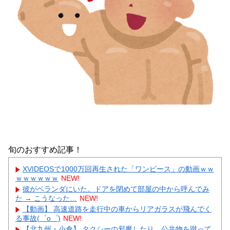
旬のおすすめ記事！
XVIDEOSで1000万回再生された「ワンピース」の動画ｗｗ
ｗｗｗｗｗｗ
NEW!
彼がベランダにいた。ドアを閉めて部屋の中から呼んでみ
た → こうなった…
NEW!
【動画】 高速道路を走行中の車からリアガラスが飛んでく
る事故(゜o゜)
NEW!
【北九州・小倉】 タクシーの邪魔したり、公共物を蹴って