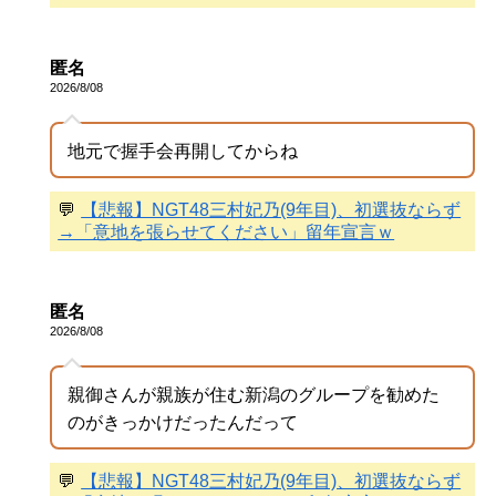
匿名
2026/8/08
地元で握手会再開してからね
💬
【悲報】NGT48三村妃乃(9年目)、初選抜ならず
→「意地を張らせてください」留年宣言ｗ
匿名
2026/8/08
親御さんが親族が住む新潟のグループを勧めた
のがきっかけだったんだって
💬
【悲報】NGT48三村妃乃(9年目)、初選抜ならず