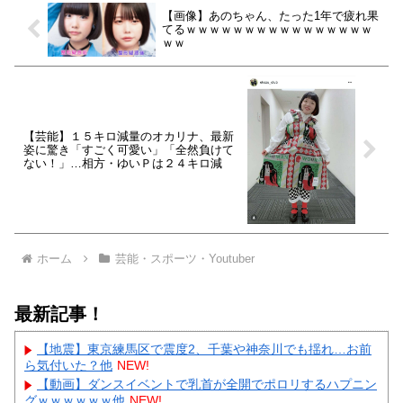
【画像】あのちゃん、たった1年で疲れ果
てるｗｗｗｗｗｗｗｗｗｗｗｗｗｗｗｗ
ｗｗ
【芸能】１５キロ減量のオカリナ、最新
姿に驚き「すごく可愛い」「全然負けて
ない！」…相方・ゆいＰは２４キロ減
ホーム
芸能・スポーツ・Youtuber
最新記事！
【地震】東京練馬区で震度2、千葉や神奈川でも揺れ…お前
ら気付いた？他
NEW!
【動画】ダンスイベントで乳首が全開でポロリするハプニン
グｗｗｗｗｗｗ他
NEW!