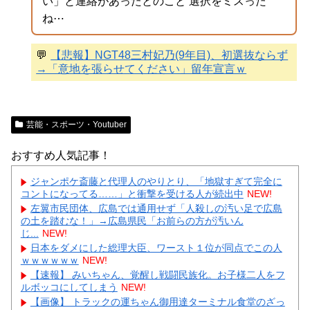
い」と連絡があったとのこと 選択をミスった
ね⋯
💬
【悲報】NGT48三村妃乃(9年目)、初選抜ならず
→「意地を張らせてください」留年宣言ｗ
芸能・スポーツ・Youtuber
おすすめ人気記事！
ジャンポケ斎藤と代理人のやりとり、「地獄すぎて完全に
コントになってる……」と衝撃を受ける人が続出中
NEW!
左翼市民団体、広島では通用せず「人殺しの汚い足で広島
の土を踏むな！」→広島県民「お前らの方が汚いん
じ...
NEW!
日本をダメにした総理大臣、ワースト１位が同点でこの人
ｗｗｗｗｗｗ
NEW!
【速報】 みいちゃん、覚醒し戦闘民族化。お子様二人をフ
ルボッコにしてしまう
NEW!
【画像】 トラックの運ちゃん御用達ターミナル食堂のざっ